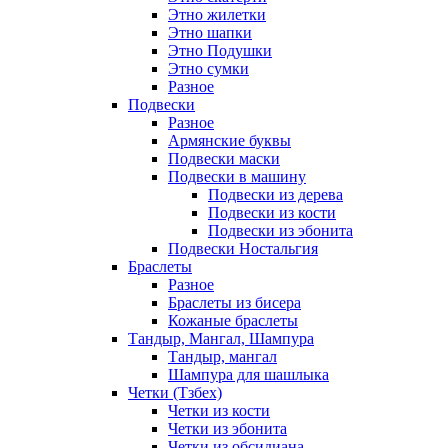
Этно жилетки
Этно шапки
Этно Подушки
Этно сумки
Разное
Подвески
Разное
Армянские буквы
Подвески маски
Подвески в машину
Подвески из дерева
Подвески из кости
Подвески из эбонита
Подвески Ностальгия
Браслеты
Разное
Браслеты из бисера
Кожаные браслеты
Тандыр, Мангал, Шампура
Тандыр, мангал
Шампура для шашлыка
Четки (Тзбех)
Четки из кости
Четки из эбонита
Четки из обсидиана