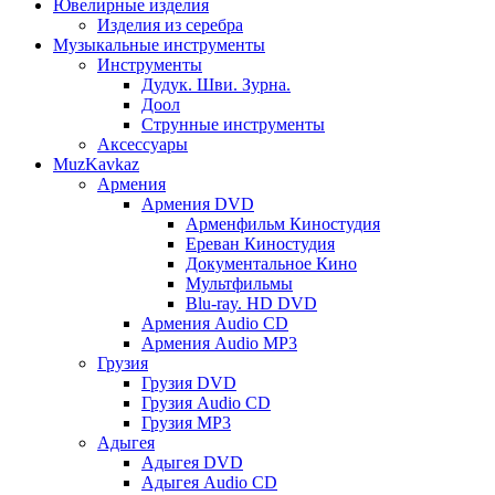
Ювелирные изделия
Изделия из серебра
Музыкальные инструменты
Инструменты
Дудук. Шви. Зурна.
Доол
Струнные инструменты
Аксессуары
MuzKavkaz
Армения
Армения DVD
Арменфильм Киностудия
Ереван Киностудия
Документальное Кино
Мультфильмы
Blu-ray. HD DVD
Армения Audio CD
Армения Audio MP3
Грузия
Грузия DVD
Грузия Audio CD
Грузия MP3
Адыгея
Адыгея DVD
Адыгея Audio CD