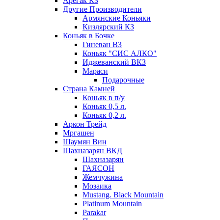
Арегак КЗ
Другие Производители
Армянские Коньяки
Кизлярский КЗ
Коньяк в Бочке
Гиневан ВЗ
Коньяк "СИС АЛКО"
Иджеванский ВКЗ
Мараси
Подарочные
Страна Камней
Коньяк в п/у
Коньяк 0,5 л.
Коньяк 0,2 л.
Аркон Трейд
Мргашен
Шаумян Вин
Шахназарян ВКД
Шахназарян
ГАЯСОН
Жемчужина
Мозаика
Mustang. Black Mountain
Platinum Mountain
Parakar