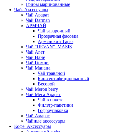
Грибы маринованные
Чай. Аксессуары
Чай Арарат
Чай Darman
АРМЧАЙ
Чай заварочный
Прозрачная фасовка
Армянский Тараз
Чай "IJEVAN". MASIS
Чай Агат
Чай Нане
Чай Гюмри
Чай Манана
Чай травяной
Био-сертифицированный
Весовой
Чай Meron berry
Чай Мега Арарат
Чай в пакете
Фильтр-пакетики
Гофроупаковка
Чай Амарас
Чайные аксессуары
Кофе. Аксессуары
Армянский кофе