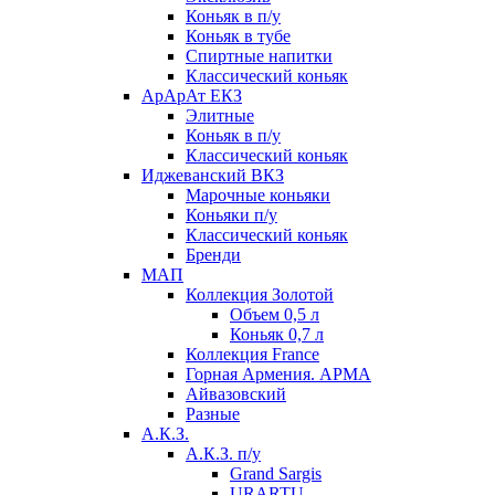
Коньяк в п/у
Коньяк в тубе
Спиртные напитки
Классический коньяк
АрАрАт ЕКЗ
Элитные
Коньяк в п/у
Классический коньяк
Иджеванский ВКЗ
Марочные коньяки
Коньяки п/у
Классический коньяк
Бренди
МАП
Коллекция Золотой
Объем 0,5 л
Коньяк 0,7 л
Коллекция France
Горная Армения. АРМА
Айвазовский
Разные
А.К.З.
А.К.З. п/у
Grand Sargis
URARTU