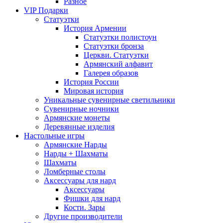
Разное
VIP Подарки
Статуэтки
История Армении
Статуэтки полистоун
Статуэтки бронза
Церкви. Статуэтки
Армянский алфавит
Галерея образов
История России
Мировая история
Уникальные сувенирные светильники
Сувенирные ночники
Армянские монеты
Деревянные изделия
Настольные игры
Армянские Нарды
Нарды + Шахматы
Шахматы
Ломберные столы
Аксессуары для нард
Аксессуары
Фишки для нард
Кости. Зары
Другие производители