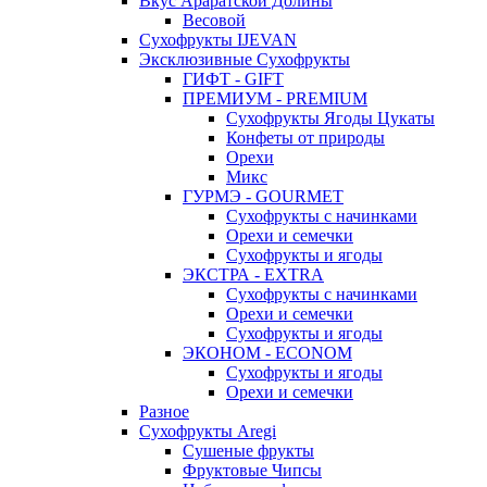
Вкус Араратской Долины
Весовой
Сухофрукты IJEVAN
Эксклюзивные Сухофрукты
ГИФТ - GIFT
ПРЕМИУМ - PREMIUM
Сухофрукты Ягоды Цукаты
Конфеты от природы
Орехи
Микс
ГУРМЭ - GOURMET
Сухофрукты с начинками
Орехи и семечки
Сухофрукты и ягоды
ЭКСТРА - EXTRA
Сухофрукты с начинками
Орехи и семечки
Сухофрукты и ягоды
ЭКОНОМ - ECONOM
Сухофрукты и ягоды
Орехи и семечки
Разное
Сухофрукты Aregi
Сушеные фрукты
Фруктовые Чипсы