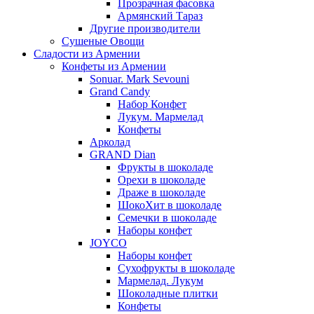
Прозрачная фасовка
Армянский Тараз
Другие производители
Сушеные Овощи
Сладости из Армении
Конфеты из Армении
Sonuar. Mark Sevouni
Grand Candy
Набор Конфет
Лукум. Мармелад
Конфеты
Арколад
GRAND Dian
Фрукты в шоколаде
Орехи в шоколаде
Драже в шоколаде
ШокоХит в шоколаде
Семечки в шоколаде
Наборы конфет
JOYCO
Наборы конфет
Сухофрукты в шоколаде
Мармелад. Лукум
Шоколадные плитки
Конфеты