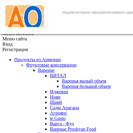
+7 (495) 646-888-1
Нашим интернет-магазином намного удо
В корзине
0
товаров
x
Меню каталога
Меню сайта
Вход
Регистрация
Продукты из Армении
Фруктовые консервации
Варенье
ВИТАЛ
Варенья малый объем
Варенья большой объем
Иджеван
Ноян
Шамб
Сады Арагаца
Агроянс
te Gusto
Варга - Фуд
Варенье Proshyan Food