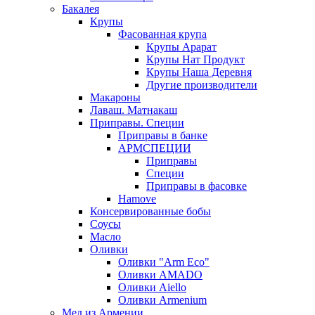
Бакалея
Крупы
Фасованная крупа
Крупы Арарат
Крупы Нат Продукт
Крупы Наша Деревня
Другие производители
Макароны
Лаваш. Матнакаш
Приправы. Специи
Приправы в банке
АРМСПЕЦИИ
Приправы
Специи
Приправы в фасовке
Hamove
Консервированные бобы
Соусы
Масло
Оливки
Оливки "Arm Eco"
Оливки AMADO
Оливки Aiello
Оливки Armenium
Мед из Армении