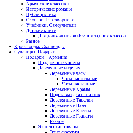
Армянские классики
Исторические романы
Публицистика
Словари. Разговорники
Учебники. Самоучители
Детские книги
Для дошкольников<br> и младших классов
Разное
Кроссворды. Сканворды
Сувениры. Подарки
Подарки – Армения
Подарочные монеты
Деревянные изделия
Деревянные часы
Часы настольные
Часы настенные
Деревянные Храмы
Подставки для напитков
Деревянные Тарелки
Деревянные Вазы
Деревянные Кресты
Деревянные Гранаты
Разное
Этнические товары
Этно скатерти