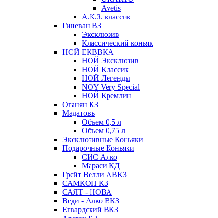
Avetis
А.К.З. классик
Гиневан ВЗ
Эксклюзив
Классический коньяк
НОЙ ЕКВВКА
НОЙ Эксклюзив
НОЙ Классик
НОЙ Легенды
NOY Very Speсial
НОЙ Кремлин
Оганян КЗ
Мадатовъ
Объем 0,5 л
Объем 0,75 л
Эксклюзивные Коньяки
Подарочные Коньяки
СИС Алко
Мараси КД
Грейт Велли АВКЗ
САМКОН КЗ
САЯТ - НОВА
Веди - Алко ВКЗ
Егвардский ВКЗ