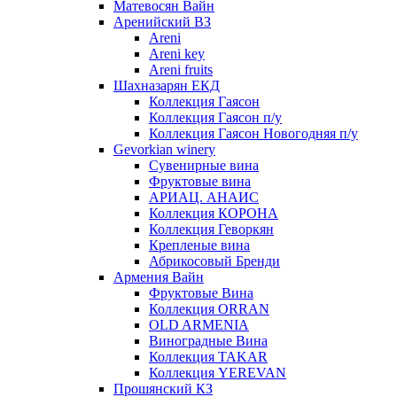
Матевосян Вайн
Аренийский ВЗ
Areni
Areni key
Areni fruits
Шахназарян ЕКД
Коллекция Гаясон
Коллекция Гаясон п/у
Коллекция Гаясон Новогодняя п/у
Gevorkian winery
Сувенирные вина
Фруктовые вина
АРИАЦ. АНАИС
Коллекция КОРОНА
Коллекция Геворкян
Крепленые вина
Абрикосовый Бренди
Армения Вайн
Фруктовые Вина
Коллекция ORRAN
OLD ARMENIA
Виноградные Вина
Коллекция TAKAR
Коллекция YEREVAN
Прошянский КЗ