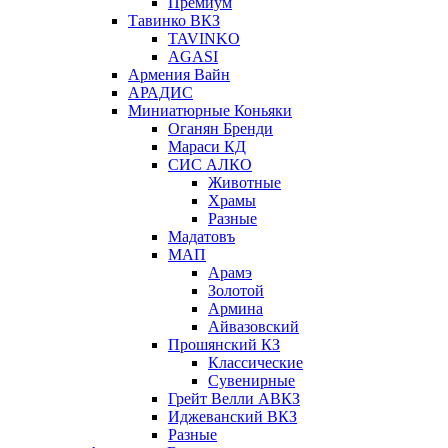
Премиум
Тавинко ВКЗ
TAVINKO
AGASI
Армения Вайн
АРАДИС
Миниатюрные Коньяки
Оганян Бренди
Мараси КД
СИС АЛКО
Животные
Храмы
Разные
Мадатовъ
МАП
Арамэ
Золотой
Армина
Айвазовский
Прошянский КЗ
Классические
Сувенирные
Грейт Велли АВКЗ
Иджеванский ВКЗ
Разные