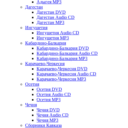
Адыгея MP3
Дагестан
Дагестан DVD
Дагестан Audio CD
Дагестан MP3
Ингушетия
Ингушетия Audio CD
Ингушетия MP3
Кабардино-Балкария
Кабардино-Балкария DVD
Кабардино-Балкария Audio CD
Кабардино-Балкария MP3
Карачаево-Черкесия
Карачаево-Черкесия DVD
Карачаево-Черкесия Audio CD
Карачаево-Черкесия MP3
Осетия
Осетия DVD
Осетия Audio CD
Осетия MP3
Чечня
Чечня DVD
Чечня Audio CD
Чечня MP3
Сборники Кавказа