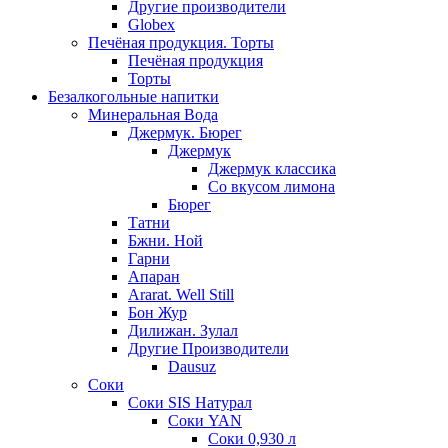
Другие производители
Globex
Печёная продукция. Торты
Печёная продукция
Торты
Безалкогольные напитки
Минеральная Вода
Джермук. Бюрег
Джермук
Джермук классика
Со вкусом лимона
Бюрег
Татни
Бжни. Ной
Гарни
Апаран
Ararat. Well Still
Бон Жур
Дилижан. Зулал
Другие Производители
Dausuz
Соки
Соки SIS Натурал
Соки YAN
Соки 0,930 л