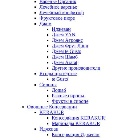
Варенье Органик
Лечебное варенье
Лечебный конфитюр
Фруктовое пюре
Джем
Иджеван
Джем YAN
Джем Агроянс
Джем Фрут Ланд
Джем te Gusto
Джем Шамб
Джем Ararat
Другие производители
Ягоды протёртые
te Gusto
Сиропы
Дошаб
Разные сиропы
Фрукты в сиропе
Овощные Консервации
KERAKUR
Консервация KERAKUR
Маринады KERAKUR
Иджеван
Консервация Иджеван