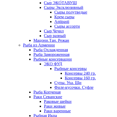
Сыр ЭКОТАВУШ
Сыры Эксклюзивный
Сыры полутведые
Крем сыры
Antipasti
Сыры ассорти
Сыр Чечил
Сыр разный
Мацони.Тан. Режан
Рыба из Армении
Рыба Охлажденная
Рыба Замороженная
Рыбные консервации
ЭКО ФУД
Рыбные консервы
Консервы 240 гр.
Консервы 160 гр.
Супы. Уха. Щи
Филе-кусочки. Суфле
Рыба Копченая
Раки Севанские
Раковые шейки
Раки живые
Раки варенные
Рыбная Икра