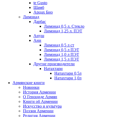
te Gusto
Шамб
Арцах Био
Лимонад
Дарбас
Лимонад 0,5 л. Стекло
Лимонад 1,25 л. ПЭТ
Ануш
Ани
Лимонад 0,5 л ст
Лимонад 0,5 л ПЭТ
Лимонад 1,0 л ПЭТ
Лимонад 1,5 л ПЭТ
Другие производители
Натахтари
Натахтари 0,5л
Натахтари 1,0л
Армянские книги
Новинки
История Армении
О Геноциде Армян
Книги об Армении
Иcкусство и культура
Поэзия Армении
Религия Армении