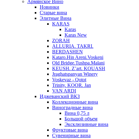
Армянское Вино
Новинки
Старые вина
Элитные Вина
KARAS
Karas
Karas New
ZORAH
ALLURIA. TAKRI.
BERDASHEN
Kataro.Hin Areni.Voskeni
Old Bridge.Tushpa.Malani
KEUSH. Z’art. KOUASH
Jraghatspanyan Winery
Voskevaz - Qotot
Trinity. KOOR. Jan
VAN ARDI
Иджеванский ВКЗ
Коллекционные вина
Виноградные вина
Вина 0,75 л
Большой объем
Эксклюзивные вина
Фруктовые вина
Cувенирные вина