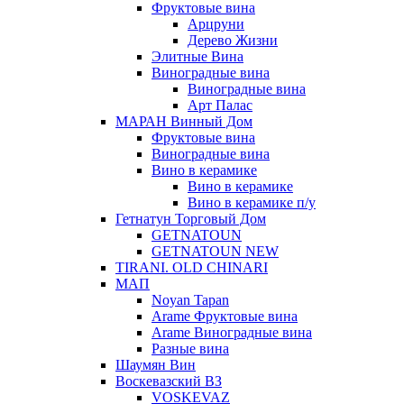
Фруктовые вина
Арцруни
Дерево Жизни
Элитные Вина
Виноградные вина
Виноградные вина
Арт Палас
МАРАН Винный Дом
Фруктовые вина
Виноградные вина
Вино в керамике
Вино в керамике
Вино в керамике п/у
Гетнатун Торговый Дом
GETNATOUN
GETNATOUN NEW
TIRANI. OLD CHINARI
МАП
Noyan Tapan
Arame Фруктовые вина
Arame Виноградные вина
Разные вина
Шаумян Вин
Воскевазский ВЗ
VOSKEVAZ