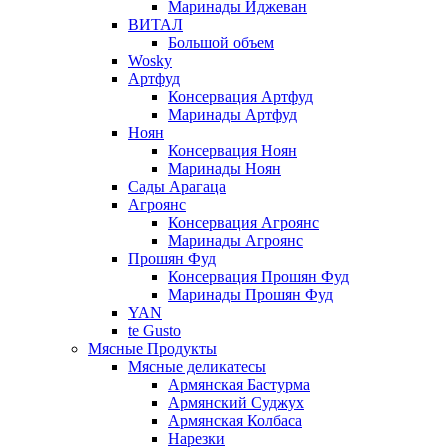
Маринады Иджеван
ВИТАЛ
Большой объем
Wosky
Артфуд
Консервация Артфуд
Маринады Артфуд
Ноян
Консервация Ноян
Маринады Ноян
Сады Арагаца
Агроянс
Консервация Агроянс
Маринады Агроянс
Прошян Фуд
Консервация Прошян Фуд
Маринады Прошян Фуд
YAN
te Gusto
Мясные Продукты
Мясные деликатесы
Армянская Бастурма
Армянский Суджух
Армянская Колбаса
Нарезки