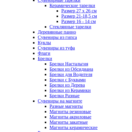
Сувенирные тарелки
Керамические тарелки
Размер 27 х 26 см
Размер 21-18,5 см
Размер 16 - 14 см
Стеклянные тарелки
Деревянные панно
Сувениры из гипса
Куклы
Сувениры из туфа
Флаги
Брелки
Брелки Настальгия
Брелки из Обсидиана
Брелки для Водителя
Брелки с Буквами
Брелки из Дерева
Брелки из Керамики
Брелки Разные
Сувениры на магните
Разные магниты
Магниты резиновые
Магниты акриловые
Магниты закатные
Магниты керамические