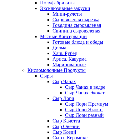
Полуфабрикаты
Эксклюзивные закуски
Мини-рулеты
Сыровяленая вырезка
Говядина сыровяленая
Свинина сыровяленая
Мясные Консервации
Готовые блюда и обеды
Долма
Хаш. Рубец
Ариса. Кавурма
Маринованные
Кисломолочные Продукты
Сыры
Сыр Чанах
Сыр Чанах в ведре
Сыр Чанах Экокат
Сыр Лори
Сыр Лори Премиум
Сыр Лори Экокат
Сыр Лори разный
Сыр Качотта
Сыр Овечий
Сыр Козий
Сыр в Керамике