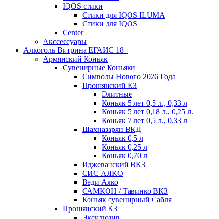
IQOS стики
Стики для IQOS ILUMA
Стики для IQOS
Сenter
Акссессуары
Алкоголь Витрина ЕГАИС 18+
Армянский Коньяк
Сувенирные Коньяки
Символы Нового 2026 Года
Прошянский КЗ
Элитные
Коньяк 5 лет 0,5 л., 0,33 л
Коньяк 5 лет 0,18 л., 0,25 л.
Коньяк 7 лет 0,5 л., 0,33 л
Шахназарян ВКД
Коньяк 0,5 л
Коньяк 0,25 л
Коньяк 0,70 л
Иджеванский ВКЗ
СИС АЛКО
Веди Алко
САМКОН / Тавинко ВКЗ
Коньяк сувенирный Сабля
Прошянский КЗ
Эксклюзив