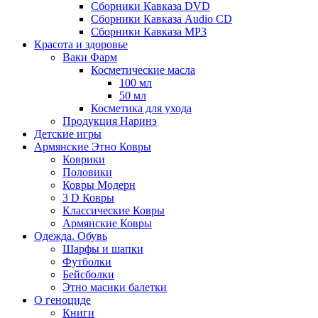
Сборники Кавказа DVD
Сборники Кавказа Audio CD
Сборники Кавказа MP3
Красота и здоровье
Ваки Фарм
Косметические масла
100 мл
50 мл
Косметика для ухода
Продукция Наринэ
Детские игры
Армянские Этно Ковры
Коврики
Половики
Ковры Модерн
3 D Ковры
Классические Ковры
Армянские Ковры
Одежда. Обувь
Шарфы и шапки
Футболки
Бейсболки
Этно масики балетки
О геноциде
Книги