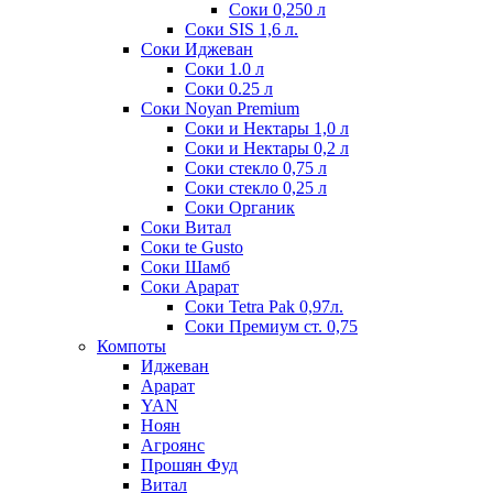
Соки 0,250 л
Соки SIS 1,6 л.
Соки Иджеван
Соки 1.0 л
Соки 0.25 л
Соки Noyan Premium
Соки и Нектары 1,0 л
Соки и Нектары 0,2 л
Соки стекло 0,75 л
Соки стекло 0,25 л
Соки Органик
Соки Витал
Соки te Gusto
Соки Шамб
Соки Арарат
Соки Tetra Pak 0,97л.
Соки Премиум ст. 0,75
Компоты
Иджеван
Арарат
YAN
Ноян
Агроянс
Прошян Фуд
Витал