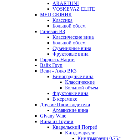
ARARTUNI
VOSKEVAZ ELITE
МЕЦ СЮНИК
Классика
Большой объем
Гиневан ВЗ
Классические вина
Большой объем
Сувенирные вина
Фруктовые вина
Гордость Нации
Вайк Груп
Веди - Алко ВКЗ
Виноградные вина
Классические
Большой объем
Фруктовые вина
В керамике
Другие Производители
Армянские вина
Givany Wine
Вина из Грузии
Кварельский Погреб
Киндзмараули
Киндзмараули 0,75л