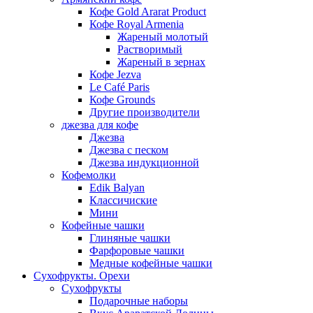
Кофе Gold Ararat Product
Кофе Royal Armenia
Жареный молотый
Растворимый
Жареный в зернах
Кофе Jezva
Le Café Paris
Кофе Grounds
Другие производители
джезва для кофе
Джезва
Джезва с песком
Джезва индукционной
Кофемолки
Edik Balyan
Классичиские
Мини
Кофейные чашки
Глиняные чашки
Фарфоровые чашки
Медные кофейные чашки
Сухофрукты. Орехи
Сухофрукты
Подарочные наборы