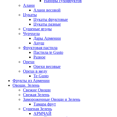
Наборы сухофруктов
Алани
Алани весовой
Цукаты
Цукаты фруктовые
Цукаты разные
Сушеные ягоды
Чурчхела
Дары Армении
Ануш
Фруктовая пастила
Пастила te Gusto
Разное
Орехи
Орехи весовые
Орехи в меду
Te Gusto
Фрукты из Армении
Овощи. Зелень
Свежие Овощи
Свежая Зелень
Замороженные Овощи и Зелень
Тамара фрут
Сушеная Зелень
АРМЧАЙ