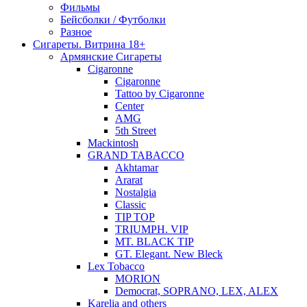
Фильмы
Бейсболки / Футболки
Разное
Сигареты. Витрина 18+
Армянские Сигареты
Cigaronne
Cigaronne
Tattoo by Cigaronne
Center
AMG
5th Street
Mackintosh
GRAND TABACCO
Akhtamar
Ararat
Nostalgia
Classic
TIP TOP
TRIUMPH. VIP
MT. BLACK TIP
GT. Elegant. New Bleck
Lex Tobacco
MORION
Democrat, SOPRANO, LEX, ALEX
Karelia and others