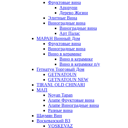
Фруктовые вина
Арцруни
Дерево Жизни
Элитные Вина
Виноградные вина
Виноградные вина
Арт Палас
МАРАН Винный Дом
Фруктовые вина
Виноградные вина
Вино в керамике
Вино в керамике
Вино в керамике п/у
Гетнатун Торговый Дом
GETNATOUN
GETNATOUN NEW
TIRANI. OLD CHINARI
МАП
Noyan Tapan
Arame Фруктовые вина
Arame Виноградные вина
Разные вина
Шаумян Вин
Воскевазский ВЗ
VOSKEVAZ