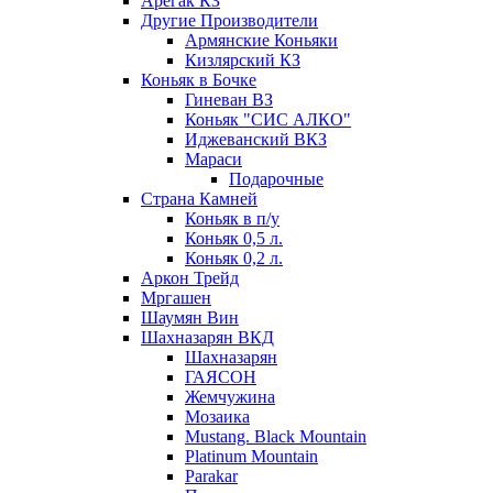
Арегак КЗ
Другие Производители
Армянские Коньяки
Кизлярский КЗ
Коньяк в Бочке
Гиневан ВЗ
Коньяк "СИС АЛКО"
Иджеванский ВКЗ
Мараси
Подарочные
Страна Камней
Коньяк в п/у
Коньяк 0,5 л.
Коньяк 0,2 л.
Аркон Трейд
Мргашен
Шаумян Вин
Шахназарян ВКД
Шахназарян
ГАЯСОН
Жемчужина
Мозаика
Mustang. Black Mountain
Platinum Mountain
Parakar