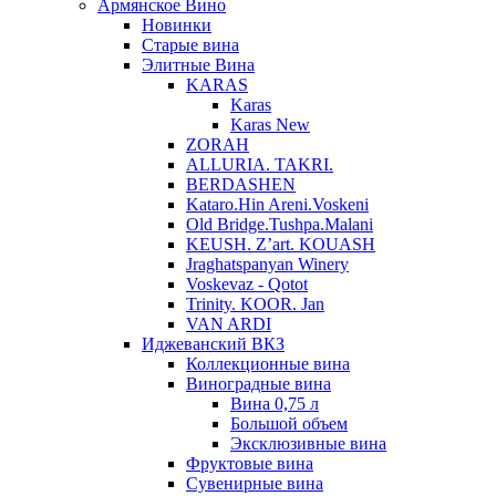
Армянское Вино
Новинки
Старые вина
Элитные Вина
KARAS
Karas
Karas New
ZORAH
ALLURIA. TAKRI.
BERDASHEN
Kataro.Hin Areni.Voskeni
Old Bridge.Tushpa.Malani
KEUSH. Z’art. KOUASH
Jraghatspanyan Winery
Voskevaz - Qotot
Trinity. KOOR. Jan
VAN ARDI
Иджеванский ВКЗ
Коллекционные вина
Виноградные вина
Вина 0,75 л
Большой объем
Эксклюзивные вина
Фруктовые вина
Cувенирные вина