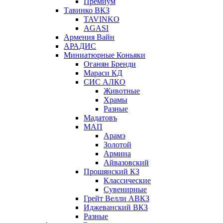
Премиум
Тавинко ВКЗ
TAVINKO
AGASI
Армения Вайн
АРАДИС
Миниатюрные Коньяки
Оганян Бренди
Мараси КД
СИС АЛКО
Животные
Храмы
Разные
Мадатовъ
МАП
Арамэ
Золотой
Армина
Айвазовский
Прошянский КЗ
Классические
Сувенирные
Грейт Велли АВКЗ
Иджеванский ВКЗ
Разные