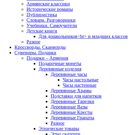
Армянские классики
Исторические романы
Публицистика
Словари. Разговорники
Учебники. Самоучители
Детские книги
Для дошкольников<br> и младших классов
Разное
Кроссворды. Сканворды
Сувениры. Подарки
Подарки – Армения
Подарочные монеты
Деревянные изделия
Деревянные часы
Часы настольные
Часы настенные
Деревянные Храмы
Подставки для напитков
Деревянные Тарелки
Деревянные Вазы
Деревянные Кресты
Деревянные Гранаты
Разное
Этнические товары
Этно скатерти