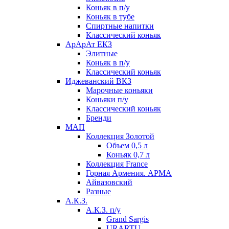
Коньяк в п/у
Коньяк в тубе
Спиртные напитки
Классический коньяк
АрАрАт ЕКЗ
Элитные
Коньяк в п/у
Классический коньяк
Иджеванский ВКЗ
Марочные коньяки
Коньяки п/у
Классический коньяк
Бренди
МАП
Коллекция Золотой
Объем 0,5 л
Коньяк 0,7 л
Коллекция France
Горная Армения. АРМА
Айвазовский
Разные
А.К.З.
А.К.З. п/у
Grand Sargis
URARTU