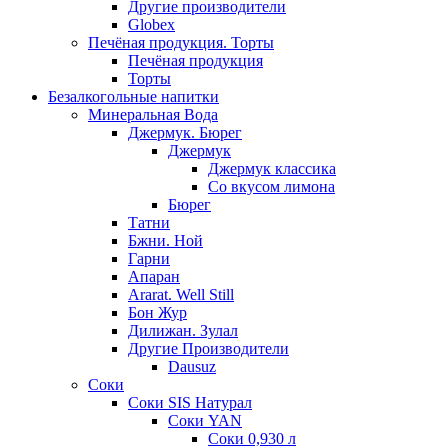
Другие производители
Globex
Печёная продукция. Торты
Печёная продукция
Торты
Безалкогольные напитки
Минеральная Вода
Джермук. Бюрег
Джермук
Джермук классика
Со вкусом лимона
Бюрег
Татни
Бжни. Ной
Гарни
Апаран
Ararat. Well Still
Бон Жур
Дилижан. Зулал
Другие Производители
Dausuz
Соки
Соки SIS Натурал
Соки YAN
Соки 0,930 л