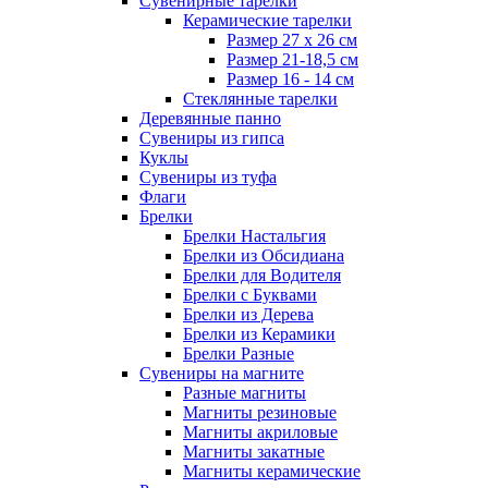
Сувенирные тарелки
Керамические тарелки
Размер 27 х 26 см
Размер 21-18,5 см
Размер 16 - 14 см
Стеклянные тарелки
Деревянные панно
Сувениры из гипса
Куклы
Сувениры из туфа
Флаги
Брелки
Брелки Настальгия
Брелки из Обсидиана
Брелки для Водителя
Брелки с Буквами
Брелки из Дерева
Брелки из Керамики
Брелки Разные
Сувениры на магните
Разные магниты
Магниты резиновые
Магниты акриловые
Магниты закатные
Магниты керамические