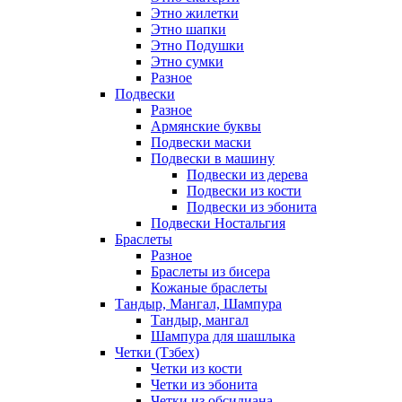
Этно жилетки
Этно шапки
Этно Подушки
Этно сумки
Разное
Подвески
Разное
Армянские буквы
Подвески маски
Подвески в машину
Подвески из дерева
Подвески из кости
Подвески из эбонита
Подвески Ностальгия
Браслеты
Разное
Браслеты из бисера
Кожаные браслеты
Тандыр, Мангал, Шампура
Тандыр, мангал
Шампура для шашлыка
Четки (Тзбех)
Четки из кости
Четки из эбонита
Четки из обсидиана