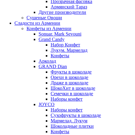
Прозрачная фасовка
Армянский Тараз
Другие производители
Сушеные Овощи
Сладости из Армении
Конфеты из Армении
Sonuar. Mark Sevouni
Grand Candy
Набор Конфет
Лукум. Мармелад
Конфеты
Арколад
GRAND Dian
Фрукты в шоколаде
Орехи в шоколаде
Драже в шоколаде
ШокоХит в шоколаде
Семечки в шоколаде
Наборы конфет
JOYCO
Наборы конфет
Сухофрукты в шоколаде
Мармелад. Лукум
Шоколадные плитки
Конфеты