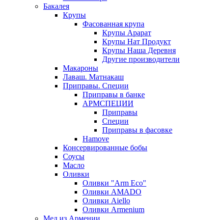
Бакалея
Крупы
Фасованная крупа
Крупы Арарат
Крупы Нат Продукт
Крупы Наша Деревня
Другие производители
Макароны
Лаваш. Матнакаш
Приправы. Специи
Приправы в банке
АРМСПЕЦИИ
Приправы
Специи
Приправы в фасовке
Hamove
Консервированные бобы
Соусы
Масло
Оливки
Оливки "Arm Eco"
Оливки AMADO
Оливки Aiello
Оливки Armenium
Мед из Армении