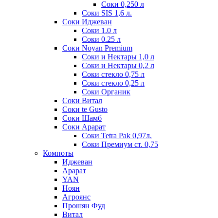
Соки 0,250 л
Соки SIS 1,6 л.
Соки Иджеван
Соки 1.0 л
Соки 0.25 л
Соки Noyan Premium
Соки и Нектары 1,0 л
Соки и Нектары 0,2 л
Соки стекло 0,75 л
Соки стекло 0,25 л
Соки Органик
Соки Витал
Соки te Gusto
Соки Шамб
Соки Арарат
Соки Tetra Pak 0,97л.
Соки Премиум ст. 0,75
Компоты
Иджеван
Арарат
YAN
Ноян
Агроянс
Прошян Фуд
Витал