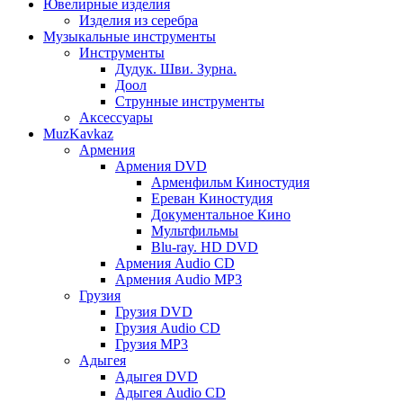
Ювелирные изделия
Изделия из серебра
Музыкальные инструменты
Инструменты
Дудук. Шви. Зурна.
Доол
Струнные инструменты
Аксессуары
MuzKavkaz
Армения
Армения DVD
Арменфильм Киностудия
Ереван Киностудия
Документальное Кино
Мультфильмы
Blu-ray. HD DVD
Армения Audio CD
Армения Audio MP3
Грузия
Грузия DVD
Грузия Audio CD
Грузия MP3
Адыгея
Адыгея DVD
Адыгея Audio CD