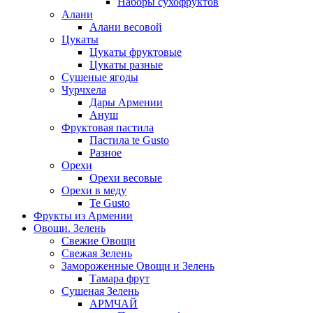
Наборы сухофруктов
Алани
Алани весовой
Цукаты
Цукаты фруктовые
Цукаты разные
Сушеные ягоды
Чурчхела
Дары Армении
Ануш
Фруктовая пастила
Пастила te Gusto
Разное
Орехи
Орехи весовые
Орехи в меду
Te Gusto
Фрукты из Армении
Овощи. Зелень
Свежие Овощи
Свежая Зелень
Замороженные Овощи и Зелень
Тамара фрут
Сушеная Зелень
АРМЧАЙ