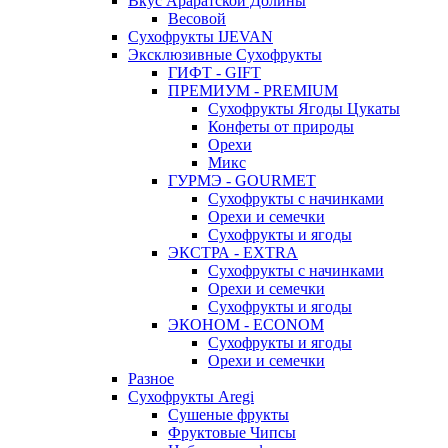
Вкус Араратской Долины
Весовой
Сухофрукты IJEVAN
Эксклюзивные Сухофрукты
ГИФТ - GIFT
ПРЕМИУМ - PREMIUM
Сухофрукты Ягоды Цукаты
Конфеты от природы
Орехи
Микс
ГУРМЭ - GOURMET
Сухофрукты с начинками
Орехи и семечки
Сухофрукты и ягоды
ЭКСТРА - EXTRA
Сухофрукты с начинками
Орехи и семечки
Сухофрукты и ягоды
ЭКОНОМ - ECONOM
Сухофрукты и ягоды
Орехи и семечки
Разное
Сухофрукты Aregi
Сушеные фрукты
Фруктовые Чипсы