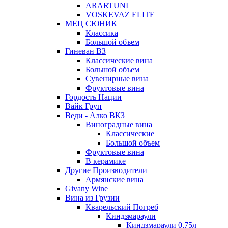
ARARTUNI
VOSKEVAZ ELITE
МЕЦ СЮНИК
Классика
Большой объем
Гиневан ВЗ
Классические вина
Большой объем
Сувенирные вина
Фруктовые вина
Гордость Нации
Вайк Груп
Веди - Алко ВКЗ
Виноградные вина
Классические
Большой объем
Фруктовые вина
В керамике
Другие Производители
Армянские вина
Givany Wine
Вина из Грузии
Кварельский Погреб
Киндзмараули
Киндзмараули 0,75л