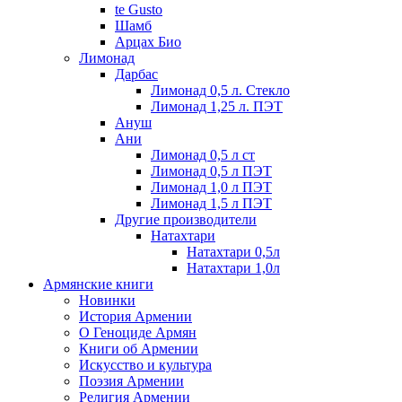
te Gusto
Шамб
Арцах Био
Лимонад
Дарбас
Лимонад 0,5 л. Стекло
Лимонад 1,25 л. ПЭТ
Ануш
Ани
Лимонад 0,5 л ст
Лимонад 0,5 л ПЭТ
Лимонад 1,0 л ПЭТ
Лимонад 1,5 л ПЭТ
Другие производители
Натахтари
Натахтари 0,5л
Натахтари 1,0л
Армянские книги
Новинки
История Армении
О Геноциде Армян
Книги об Армении
Иcкусство и культура
Поэзия Армении
Религия Армении