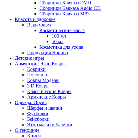
Сборники Кавказа DVD
Сборники Кавказа Audio CD
Сборники Кавказа MP3
Красота и здоровье
Ваки Фарм
Косметические масла
100 мл
50 мл
Косметика для ухода
Продукция Наринэ
Детские игры
Армянские Этно Ковры
Коврики
Половики
Ковры Модерн
3 D Ковры
Классические Ковры
Армянские Ковры
Одежда. Обувь
Шарфы и шапки
Футболки
Бейсболки
Этно масики балетки
О геноциде
Книги