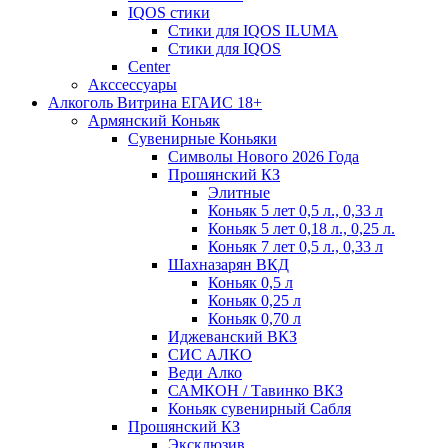
IQOS стики
Стики для IQOS ILUMA
Стики для IQOS
Сenter
Акссессуары
Алкоголь Витрина ЕГАИС 18+
Армянский Коньяк
Сувенирные Коньяки
Символы Нового 2026 Года
Прошянский КЗ
Элитные
Коньяк 5 лет 0,5 л., 0,33 л
Коньяк 5 лет 0,18 л., 0,25 л.
Коньяк 7 лет 0,5 л., 0,33 л
Шахназарян ВКД
Коньяк 0,5 л
Коньяк 0,25 л
Коньяк 0,70 л
Иджеванский ВКЗ
СИС АЛКО
Веди Алко
САМКОН / Тавинко ВКЗ
Коньяк сувенирный Сабля
Прошянский КЗ
Эксклюзив