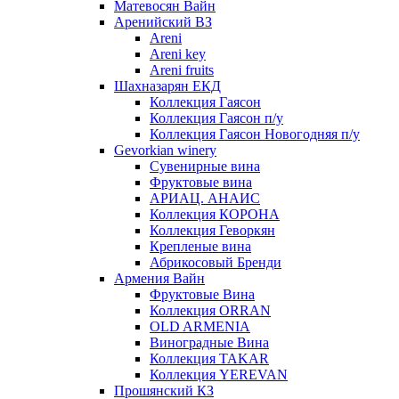
Матевосян Вайн
Аренийский ВЗ
Areni
Areni key
Areni fruits
Шахназарян ЕКД
Коллекция Гаясон
Коллекция Гаясон п/у
Коллекция Гаясон Новогодняя п/у
Gevorkian winery
Сувенирные вина
Фруктовые вина
АРИАЦ. АНАИС
Коллекция КОРОНА
Коллекция Геворкян
Крепленые вина
Абрикосовый Бренди
Армения Вайн
Фруктовые Вина
Коллекция ORRAN
OLD ARMENIA
Виноградные Вина
Коллекция TAKAR
Коллекция YEREVAN
Прошянский КЗ