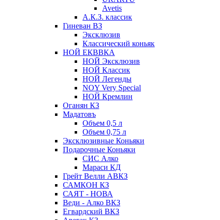
Avetis
А.К.З. классик
Гиневан ВЗ
Эксклюзив
Классический коньяк
НОЙ ЕКВВКА
НОЙ Эксклюзив
НОЙ Классик
НОЙ Легенды
NOY Very Speсial
НОЙ Кремлин
Оганян КЗ
Мадатовъ
Объем 0,5 л
Объем 0,75 л
Эксклюзивные Коньяки
Подарочные Коньяки
СИС Алко
Мараси КД
Грейт Велли АВКЗ
САМКОН КЗ
САЯТ - НОВА
Веди - Алко ВКЗ
Егвардский ВКЗ