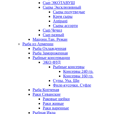
Сыр ЭКОТАВУШ
Сыры Эксклюзивный
Сыры полутведые
Крем сыры
Antipasti
Сыры ассорти
Сыр Чечил
Сыр разный
Мацони.Тан. Режан
Рыба из Армении
Рыба Охлажденная
Рыба Замороженная
Рыбные консервации
ЭКО ФУД
Рыбные консервы
Консервы 240 гр.
Консервы 160 гр.
Супы. Уха. Щи
Филе-кусочки. Суфле
Рыба Копченая
Раки Севанские
Раковые шейки
Раки живые
Раки варенные
Рыбная Икра