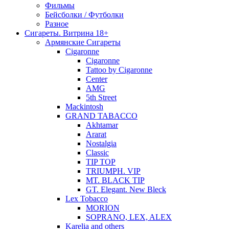
Фильмы
Бейсболки / Футболки
Разное
Сигареты. Витрина 18+
Армянские Сигареты
Cigaronne
Cigaronne
Tattoo by Cigaronne
Center
AMG
5th Street
Mackintosh
GRAND TABACCO
Akhtamar
Ararat
Nostalgia
Classic
TIP TOP
TRIUMPH. VIP
MT. BLACK TIP
GT. Elegant. New Bleck
Lex Tobacco
MORION
SOPRANO, LEX, ALEX
Karelia and others