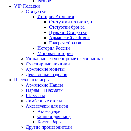
Разное
VIP Подарки
Статуэтки
История Армении
Статуэтки полистоун
Статуэтки бронза
Церкви. Статуэтки
Армянский алфавит
Галерея образов
История России
Мировая история
Уникальные сувенирные светильники
Сувенирные ночники
Армянские монеты
Деревянные изделия
Настольные игры
Армянские Нарды
Нарды + Шахматы
Шахматы
Ломберные столы
Аксессуары для нард
Аксессуары
Фишки для нард
Кости. Зары
Другие производители