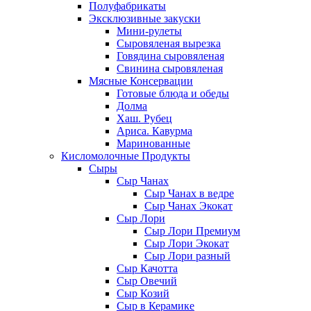
Полуфабрикаты
Эксклюзивные закуски
Мини-рулеты
Сыровяленая вырезка
Говядина сыровяленая
Свинина сыровяленая
Мясные Консервации
Готовые блюда и обеды
Долма
Хаш. Рубец
Ариса. Кавурма
Маринованные
Кисломолочные Продукты
Сыры
Сыр Чанах
Сыр Чанах в ведре
Сыр Чанах Экокат
Сыр Лори
Сыр Лори Премиум
Сыр Лори Экокат
Сыр Лори разный
Сыр Качотта
Сыр Овечий
Сыр Козий
Сыр в Керамике