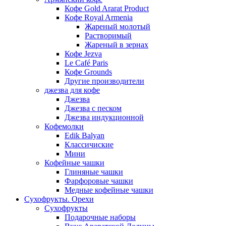
Кофе Gold Ararat Product
Кофе Royal Armenia
Жареный молотый
Растворимый
Жареный в зернах
Кофе Jezva
Le Café Paris
Кофе Grounds
Другие производители
джезва для кофе
Джезва
Джезва с песком
Джезва индукционной
Кофемолки
Edik Balyan
Классичиские
Мини
Кофейные чашки
Глиняные чашки
Фарфоровые чашки
Медные кофейные чашки
Сухофрукты. Орехи
Сухофрукты
Подарочные наборы