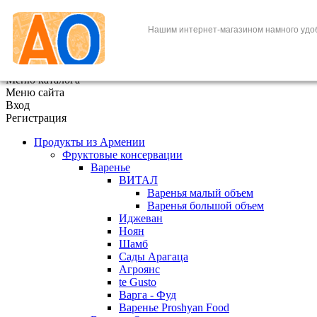
+7 (495) 646-888-1
Нашим интернет-магазином намного удо
В корзине
0
товаров
x
Меню каталога
Меню сайта
Вход
Регистрация
Продукты из Армении
Фруктовые консервации
Варенье
ВИТАЛ
Варенья малый объем
Варенья большой объем
Иджеван
Ноян
Шамб
Сады Арагаца
Агроянс
te Gusto
Варга - Фуд
Варенье Proshyan Food