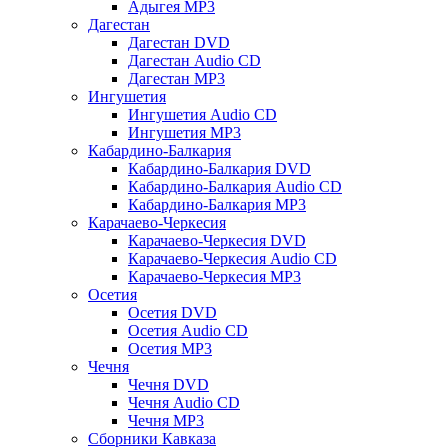
Адыгея MP3
Дагестан
Дагестан DVD
Дагестан Audio CD
Дагестан MP3
Ингушетия
Ингушетия Audio CD
Ингушетия MP3
Кабардино-Балкария
Кабардино-Балкария DVD
Кабардино-Балкария Audio CD
Кабардино-Балкария MP3
Карачаево-Черкесия
Карачаево-Черкесия DVD
Карачаево-Черкесия Audio CD
Карачаево-Черкесия MP3
Осетия
Осетия DVD
Осетия Audio CD
Осетия MP3
Чечня
Чечня DVD
Чечня Audio CD
Чечня MP3
Сборники Кавказа