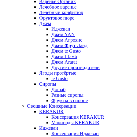
Варенье Органик
Лечебное варенье
Лечебный конфитюр
Фруктовое пюре
Джем
Иджеван
Джем YAN
Джем Агроянс
Джем Фрут Ланд
Джем te Gusto
Джем Шамб
Джем Ararat
Другие производители
Ягоды протёртые
te Gusto
Сиропы
Дошаб
Разные сиропы
Фрукты в сиропе
Овощные Консервации
KERAKUR
Консервация KERAKUR
Маринады KERAKUR
Иджеван
Консервация Иджеван