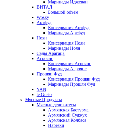
Маринады Иджеван
ВИТАЛ
Большой объем
Wosky
Артфуд
Консервация Артфуд
Маринады Артфуд
Ноян
Консервация Ноян
Маринады Ноян
Сады Арагаца
Агроянс
Консервация Агроянс
Маринады Агроянс
Прошян Фуд
Консервация Прошян Фуд
Маринады Прошян Фуд
YAN
te Gusto
Мясные Продукты
Мясные деликатесы
Армянская Бастурма
Армянский Суджух
Армянская Колбаса
Нарезки