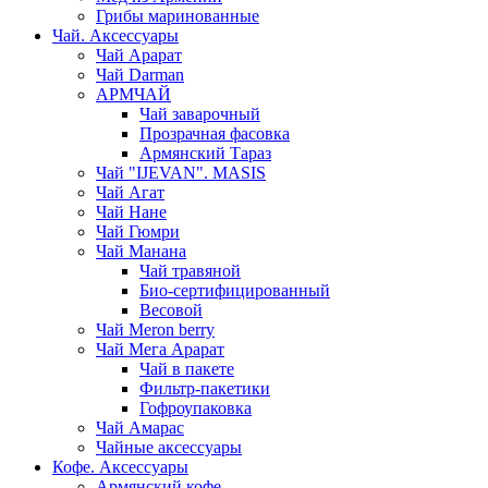
Грибы маринованные
Чай. Аксессуары
Чай Арарат
Чай Darman
АРМЧАЙ
Чай заварочный
Прозрачная фасовка
Армянский Тараз
Чай "IJEVAN". MASIS
Чай Агат
Чай Нане
Чай Гюмри
Чай Манана
Чай травяной
Био-сертифицированный
Весовой
Чай Meron berry
Чай Мега Арарат
Чай в пакете
Фильтр-пакетики
Гофроупаковка
Чай Амарас
Чайные аксессуары
Кофе. Аксессуары
Армянский кофе