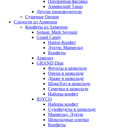
Прозрачная фасовка
Армянский Тараз
Другие производители
Сушеные Овощи
Сладости из Армении
Конфеты из Армении
Sonuar. Mark Sevouni
Grand Candy
Набор Конфет
Лукум. Мармелад
Конфеты
Арколад
GRAND Dian
Фрукты в шоколаде
Орехи в шоколаде
Драже в шоколаде
ШокоХит в шоколаде
Семечки в шоколаде
Наборы конфет
JOYCO
Наборы конфет
Сухофрукты в шоколаде
Мармелад. Лукум
Шоколадные плитки
Конфеты