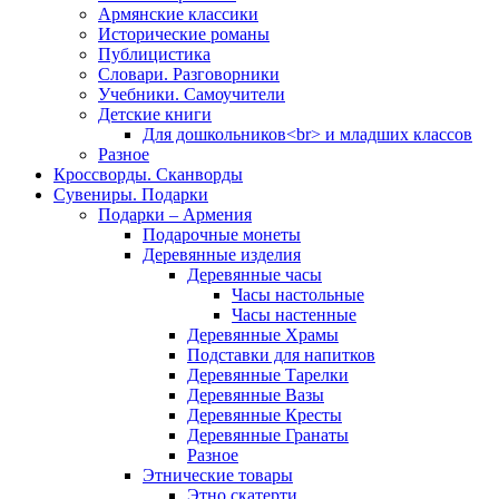
Армянские классики
Исторические романы
Публицистика
Словари. Разговорники
Учебники. Самоучители
Детские книги
Для дошкольников<br> и младших классов
Разное
Кроссворды. Сканворды
Сувениры. Подарки
Подарки – Армения
Подарочные монеты
Деревянные изделия
Деревянные часы
Часы настольные
Часы настенные
Деревянные Храмы
Подставки для напитков
Деревянные Тарелки
Деревянные Вазы
Деревянные Кресты
Деревянные Гранаты
Разное
Этнические товары
Этно скатерти