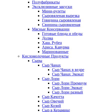
Полуфабрикаты
Эксклюзивные закуски
Мини-рулеты
Сыровяленая вырезка
Говядина сыровяленая
Свинина сыровяленая
Мясные Консервации
Готовые блюда и обеды
Долма
Хаш. Рубец
Ариса. Кавурма
Маринованные
Кисломолочные Продукты
Сыры
Сыр Чанах
Сыр Чанах в ведре
Сыр Чанах Экокат
Сыр Лори
Сыр Лори Премиум
Сыр Лори Экокат
Сыр Лори разный
Сыр Качотта
Сыр Овечий
Сыр Козий
Сыр в Керамике