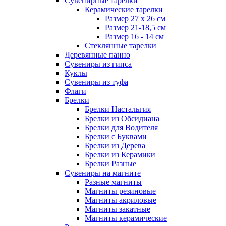
Сувенирные тарелки
Керамические тарелки
Размер 27 х 26 см
Размер 21-18,5 см
Размер 16 - 14 см
Стеклянные тарелки
Деревянные панно
Сувениры из гипса
Куклы
Сувениры из туфа
Флаги
Брелки
Брелки Настальгия
Брелки из Обсидиана
Брелки для Водителя
Брелки с Буквами
Брелки из Дерева
Брелки из Керамики
Брелки Разные
Сувениры на магните
Разные магниты
Магниты резиновые
Магниты акриловые
Магниты закатные
Магниты керамические