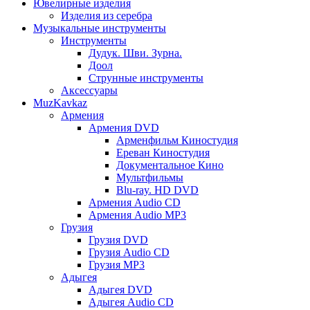
Ювелирные изделия
Изделия из серебра
Музыкальные инструменты
Инструменты
Дудук. Шви. Зурна.
Доол
Струнные инструменты
Аксессуары
MuzKavkaz
Армения
Армения DVD
Арменфильм Киностудия
Ереван Киностудия
Документальное Кино
Мультфильмы
Blu-ray. HD DVD
Армения Audio CD
Армения Audio MP3
Грузия
Грузия DVD
Грузия Audio CD
Грузия MP3
Адыгея
Адыгея DVD
Адыгея Audio CD