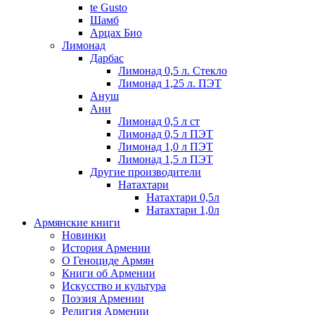
te Gusto
Шамб
Арцах Био
Лимонад
Дарбас
Лимонад 0,5 л. Стекло
Лимонад 1,25 л. ПЭТ
Ануш
Ани
Лимонад 0,5 л ст
Лимонад 0,5 л ПЭТ
Лимонад 1,0 л ПЭТ
Лимонад 1,5 л ПЭТ
Другие производители
Натахтари
Натахтари 0,5л
Натахтари 1,0л
Армянские книги
Новинки
История Армении
О Геноциде Армян
Книги об Армении
Иcкусство и культура
Поэзия Армении
Религия Армении