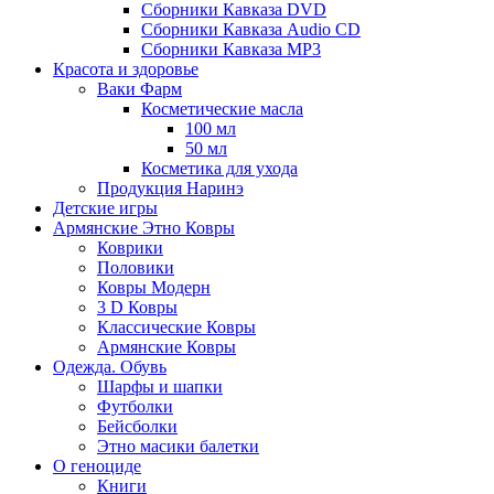
Сборники Кавказа DVD
Сборники Кавказа Audio CD
Сборники Кавказа MP3
Красота и здоровье
Ваки Фарм
Косметические масла
100 мл
50 мл
Косметика для ухода
Продукция Наринэ
Детские игры
Армянские Этно Ковры
Коврики
Половики
Ковры Модерн
3 D Ковры
Классические Ковры
Армянские Ковры
Одежда. Обувь
Шарфы и шапки
Футболки
Бейсболки
Этно масики балетки
О геноциде
Книги