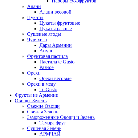
Наборы сухофруктов
Алани
Алани весовой
Цукаты
Цукаты фруктовые
Цукаты разные
Сушеные ягоды
Чурчхела
Дары Армении
Ануш
Фруктовая пастила
Пастила te Gusto
Разное
Орехи
Орехи весовые
Орехи в меду
Te Gusto
Фрукты из Армении
Овощи. Зелень
Свежие Овощи
Свежая Зелень
Замороженные Овощи и Зелень
Тамара фрут
Сушеная Зелень
АРМЧАЙ