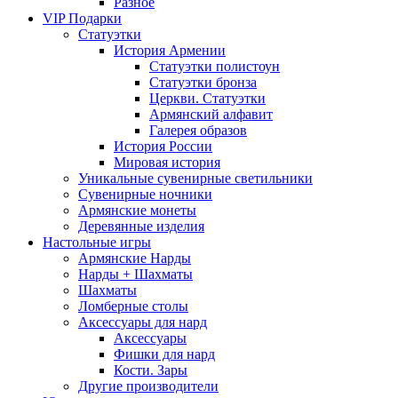
Разное
VIP Подарки
Статуэтки
История Армении
Статуэтки полистоун
Статуэтки бронза
Церкви. Статуэтки
Армянский алфавит
Галерея образов
История России
Мировая история
Уникальные сувенирные светильники
Сувенирные ночники
Армянские монеты
Деревянные изделия
Настольные игры
Армянские Нарды
Нарды + Шахматы
Шахматы
Ломберные столы
Аксессуары для нард
Аксессуары
Фишки для нард
Кости. Зары
Другие производители