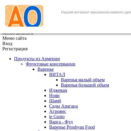
+7 (495) 646-888-1
Нашим интернет-магазином намного удо
В корзине
0
товаров
x
Меню каталога
Меню сайта
Вход
Регистрация
Продукты из Армении
Фруктовые консервации
Варенье
ВИТАЛ
Варенья малый объем
Варенья большой объем
Иджеван
Ноян
Шамб
Сады Арагаца
Агроянс
te Gusto
Варга - Фуд
Варенье Proshyan Food