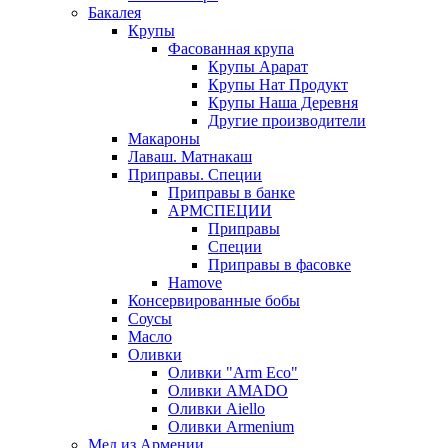
Бакалея
Крупы
Фасованная крупа
Крупы Арарат
Крупы Нат Продукт
Крупы Наша Деревня
Другие производители
Макароны
Лаваш. Матнакаш
Приправы. Специи
Приправы в банке
АРМСПЕЦИИ
Приправы
Специи
Приправы в фасовке
Hamove
Консервированные бобы
Соусы
Масло
Оливки
Оливки "Arm Eco"
Оливки AMADO
Оливки Aiello
Оливки Armenium
Мед из Армении