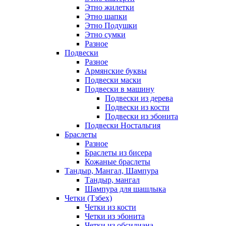
Этно жилетки
Этно шапки
Этно Подушки
Этно сумки
Разное
Подвески
Разное
Армянские буквы
Подвески маски
Подвески в машину
Подвески из дерева
Подвески из кости
Подвески из эбонита
Подвески Ностальгия
Браслеты
Разное
Браслеты из бисера
Кожаные браслеты
Тандыр, Мангал, Шампура
Тандыр, мангал
Шампура для шашлыка
Четки (Тзбех)
Четки из кости
Четки из эбонита
Четки из обсидиана