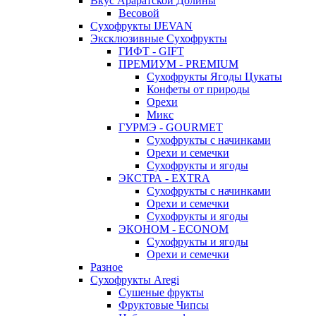
Вкус Араратской Долины
Весовой
Сухофрукты IJEVAN
Эксклюзивные Сухофрукты
ГИФТ - GIFT
ПРЕМИУМ - PREMIUM
Сухофрукты Ягоды Цукаты
Конфеты от природы
Орехи
Микс
ГУРМЭ - GOURMET
Сухофрукты с начинками
Орехи и семечки
Сухофрукты и ягоды
ЭКСТРА - EXTRA
Сухофрукты с начинками
Орехи и семечки
Сухофрукты и ягоды
ЭКОНОМ - ECONOM
Сухофрукты и ягоды
Орехи и семечки
Разное
Сухофрукты Aregi
Сушеные фрукты
Фруктовые Чипсы