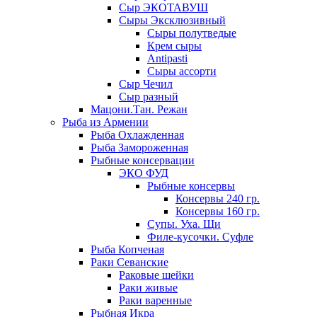
Сыр ЭКОТАВУШ
Сыры Эксклюзивный
Сыры полутведые
Крем сыры
Antipasti
Сыры ассорти
Сыр Чечил
Сыр разный
Мацони.Тан. Режан
Рыба из Армении
Рыба Охлажденная
Рыба Замороженная
Рыбные консервации
ЭКО ФУД
Рыбные консервы
Консервы 240 гр.
Консервы 160 гр.
Супы. Уха. Щи
Филе-кусочки. Суфле
Рыба Копченая
Раки Севанские
Раковые шейки
Раки живые
Раки варенные
Рыбная Икра