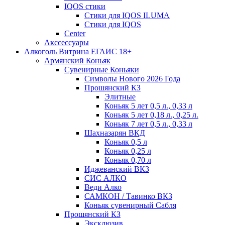
IQOS стики
Стики для IQOS ILUMA
Стики для IQOS
Сenter
Акссессуары
Алкоголь Витрина ЕГАИС 18+
Армянский Коньяк
Сувенирные Коньяки
Символы Нового 2026 Года
Прошянский КЗ
Элитные
Коньяк 5 лет 0,5 л., 0,33 л
Коньяк 5 лет 0,18 л., 0,25 л.
Коньяк 7 лет 0,5 л., 0,33 л
Шахназарян ВКД
Коньяк 0,5 л
Коньяк 0,25 л
Коньяк 0,70 л
Иджеванский ВКЗ
СИС АЛКО
Веди Алко
САМКОН / Тавинко ВКЗ
Коньяк сувенирный Сабля
Прошянский КЗ
Эксклюзив