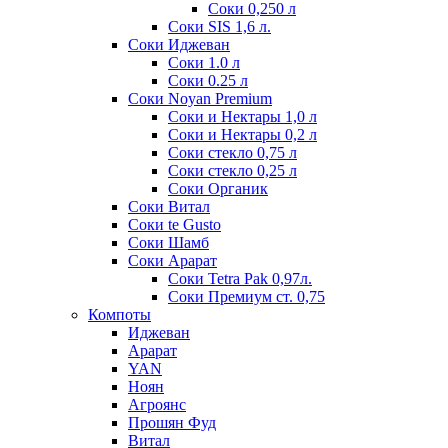
Соки 0,250 л
Соки SIS 1,6 л.
Соки Иджеван
Соки 1.0 л
Соки 0.25 л
Соки Noyan Premium
Соки и Нектары 1,0 л
Соки и Нектары 0,2 л
Соки стекло 0,75 л
Соки стекло 0,25 л
Соки Органик
Соки Витал
Соки te Gusto
Соки Шамб
Соки Арарат
Соки Tetra Pak 0,97л.
Соки Премиум ст. 0,75
Компоты
Иджеван
Арарат
YAN
Ноян
Агроянс
Прошян Фуд
Витал