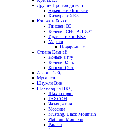
Арегак КЗ
Другие Производители
Армянские Коньяки
Кизлярский КЗ
Коньяк в Бочке
Гиневан ВЗ
Коньяк "СИС АЛКО"
Иджеванский ВКЗ
Мараси
Подарочные
Страна Камней
Коньяк в п/у
Коньяк 0,5 л.
Коньяк 0,2 л.
Аркон Трейд
Мргашен
Шаумян Вин
Шахназарян ВКД
Шахназарян
ГАЯСОН
Жемчужина
Мозаика
Mustang. Black Mountain
Platinum Mountain
Parakar