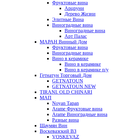
Фруктовые вина
Арцруни
Дерево Жизни
Элитные Вина
Виноградные вина
Виноградные вина
Арт Палас
МАРАН Винный Дом
Фруктовые вина
Виноградные вина
Вино в керамике
Вино в керамике
Вино в керамике п/у
Гетнатун Торговый Дом
GETNATOUN
GETNATOUN NEW
TIRANI. OLD CHINARI
МАП
Noyan Tapan
Arame Фруктовые вина
Arame Виноградные вина
Разные вина
Шаумян Вин
Воскевазский ВЗ
VOSKEVAZ