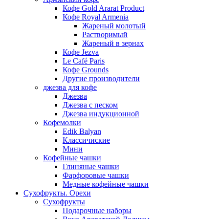
Кофе Gold Ararat Product
Кофе Royal Armenia
Жареный молотый
Растворимый
Жареный в зернах
Кофе Jezva
Le Café Paris
Кофе Grounds
Другие производители
джезва для кофе
Джезва
Джезва с песком
Джезва индукционной
Кофемолки
Edik Balyan
Классичиские
Мини
Кофейные чашки
Глиняные чашки
Фарфоровые чашки
Медные кофейные чашки
Сухофрукты. Орехи
Сухофрукты
Подарочные наборы