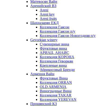
Матевосян Вайн
Аренийский ВЗ
Areni
Areni key
Areni fruits
Шахназарян ЕКД
Коллекция Гаясон
Коллекция Гаясон п/у
Коллекция Гаясон Новогодняя п/у
Gevorkian winery
Сувенирные вина
Фруктовые вина
АРИАЦ. АНАИС
Коллекция КОРОНА
Коллекция Геворкян
Крепленые вина
Абрикосовый Бренди
Армения Вайн
Фруктовые Вина
Коллекция ORRAN
OLD ARMENIA
Виноградные Вина
Коллекция TAKAR
Коллекция YEREVAN
Прошянский КЗ