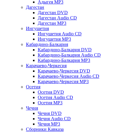
Адыгея MP3
Дагестан
Дагестан DVD
Дагестан Audio CD
Дагестан MP3
Ингушетия
Ингушетия Audio CD
Ингушетия MP3
Кабардино-Балкария
Кабардино-Балкария DVD
Кабардино-Балкария Audio CD
Кабардино-Балкария MP3
Карачаево-Черкесия
Карачаево-Черкесия DVD
Карачаево-Черкесия Audio CD
Карачаево-Черкесия MP3
Осетия
Осетия DVD
Осетия Audio CD
Осетия MP3
Чечня
Чечня DVD
Чечня Audio CD
Чечня MP3
Сборники Кавказа