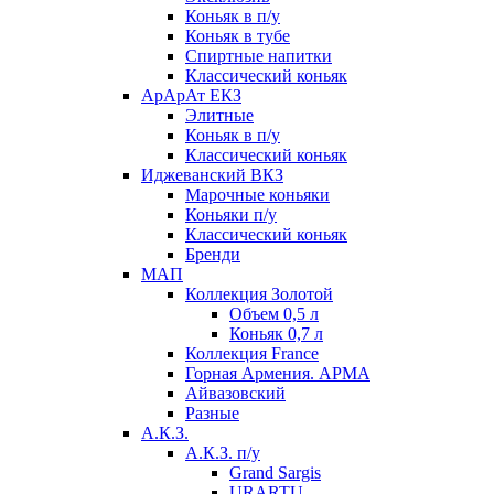
Коньяк в п/у
Коньяк в тубе
Спиртные напитки
Классический коньяк
АрАрАт ЕКЗ
Элитные
Коньяк в п/у
Классический коньяк
Иджеванский ВКЗ
Марочные коньяки
Коньяки п/у
Классический коньяк
Бренди
МАП
Коллекция Золотой
Объем 0,5 л
Коньяк 0,7 л
Коллекция France
Горная Армения. АРМА
Айвазовский
Разные
А.К.З.
А.К.З. п/у
Grand Sargis
URARTU