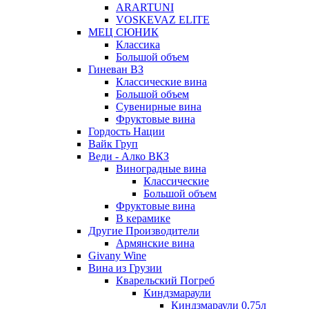
ARARTUNI
VOSKEVAZ ELITE
МЕЦ СЮНИК
Классика
Большой объем
Гиневан ВЗ
Классические вина
Большой объем
Сувенирные вина
Фруктовые вина
Гордость Нации
Вайк Груп
Веди - Алко ВКЗ
Виноградные вина
Классические
Большой объем
Фруктовые вина
В керамике
Другие Производители
Армянские вина
Givany Wine
Вина из Грузии
Кварельский Погреб
Киндзмараули
Киндзмараули 0,75л