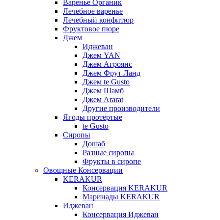
Варенье Органик
Лечебное варенье
Лечебный конфитюр
Фруктовое пюре
Джем
Иджеван
Джем YAN
Джем Агроянс
Джем Фрут Ланд
Джем te Gusto
Джем Шамб
Джем Ararat
Другие производители
Ягоды протёртые
te Gusto
Сиропы
Дошаб
Разные сиропы
Фрукты в сиропе
Овощные Консервации
KERAKUR
Консервация KERAKUR
Маринады KERAKUR
Иджеван
Консервация Иджеван