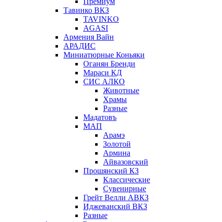
Премиум
Тавинко ВКЗ
TAVINKO
AGASI
Армения Вайн
АРАДИС
Миниатюрные Коньяки
Оганян Бренди
Мараси КД
СИС АЛКО
Животные
Храмы
Разные
Мадатовъ
МАП
Арамэ
Золотой
Армина
Айвазовский
Прошянский КЗ
Классические
Сувенирные
Грейт Велли АВКЗ
Иджеванский ВКЗ
Разные