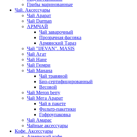
Грибы маринованные
Чай. Аксессуары
Чай Арарат
Чай Darman
АРМЧАЙ
Чай заварочный
Прозрачная фасовка
Армянский Тараз
Чай "IJEVAN". MASIS
Чай Агат
Чай Нане
Чай Гюмри
Чай Манана
Чай травяной
Био-сертифицированный
Весовой
Чай Meron berry
Чай Мега Арарат
Чай в пакете
Фильтр-пакетики
Гофроупаковка
Чай Амарас
Чайные аксессуары
Кофе. Аксессуары
Армянский кофе