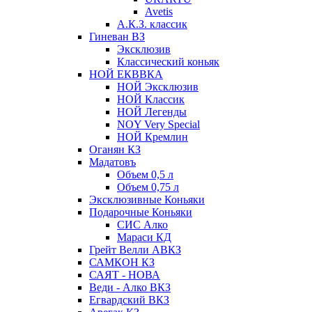
Avetis
А.К.З. классик
Гиневан ВЗ
Эксклюзив
Классический коньяк
НОЙ ЕКВВКА
НОЙ Эксклюзив
НОЙ Классик
НОЙ Легенды
NOY Very Speсial
НОЙ Кремлин
Оганян КЗ
Мадатовъ
Объем 0,5 л
Объем 0,75 л
Эксклюзивные Коньяки
Подарочные Коньяки
СИС Алко
Мараси КД
Грейт Велли АВКЗ
САМКОН КЗ
САЯТ - НОВА
Веди - Алко ВКЗ
Егвардский ВКЗ