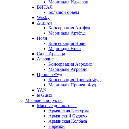
Маринады Иджеван
ВИТАЛ
Большой объем
Wosky
Артфуд
Консервация Артфуд
Маринады Артфуд
Ноян
Консервация Ноян
Маринады Ноян
Сады Арагаца
Агроянс
Консервация Агроянс
Маринады Агроянс
Прошян Фуд
Консервация Прошян Фуд
Маринады Прошян Фуд
YAN
te Gusto
Мясные Продукты
Мясные деликатесы
Армянская Бастурма
Армянский Суджух
Армянская Колбаса
Нарезки