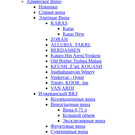
Армянское Вино
Новинки
Старые вина
Элитные Вина
KARAS
Karas
Karas New
ZORAH
ALLURIA. TAKRI.
BERDASHEN
Kataro.Hin Areni.Voskeni
Old Bridge.Tushpa.Malani
KEUSH. Z’art. KOUASH
Jraghatspanyan Winery
Voskevaz - Qotot
Trinity. KOOR. Jan
VAN ARDI
Иджеванский ВКЗ
Коллекционные вина
Виноградные вина
Вина 0,75 л
Большой объем
Эксклюзивные вина
Фруктовые вина
Cувенирные вина