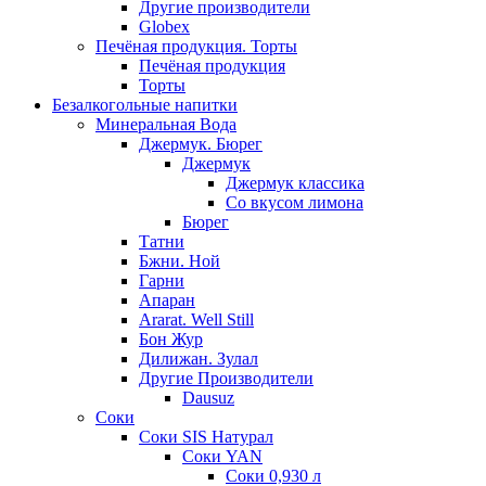
Другие производители
Globex
Печёная продукция. Торты
Печёная продукция
Торты
Безалкогольные напитки
Минеральная Вода
Джермук. Бюрег
Джермук
Джермук классика
Со вкусом лимона
Бюрег
Татни
Бжни. Ной
Гарни
Апаран
Ararat. Well Still
Бон Жур
Дилижан. Зулал
Другие Производители
Dausuz
Соки
Соки SIS Натурал
Соки YAN
Соки 0,930 л