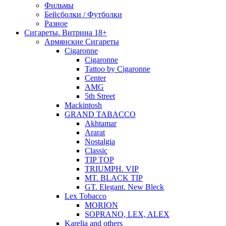
Фильмы
Бейсболки / Футболки
Разное
Сигареты. Витрина 18+
Армянские Сигареты
Cigaronne
Cigaronne
Tattoo by Cigaronne
Center
AMG
5th Street
Mackintosh
GRAND TABACCO
Akhtamar
Ararat
Nostalgia
Classic
TIP TOP
TRIUMPH. VIP
MT. BLACK TIP
GT. Elegant. New Bleck
Lex Tobacco
MORION
SOPRANO, LEX, ALEX
Karelia and others