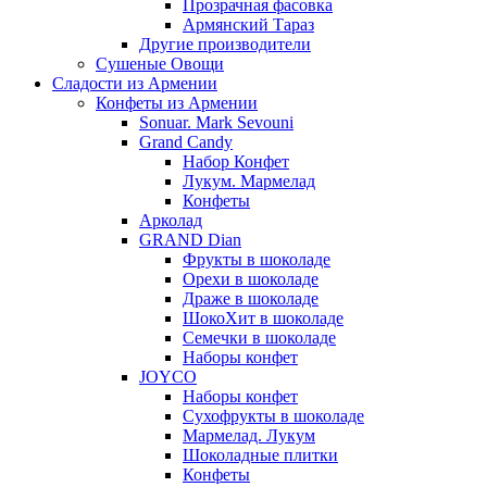
Прозрачная фасовка
Армянский Тараз
Другие производители
Сушеные Овощи
Сладости из Армении
Конфеты из Армении
Sonuar. Mark Sevouni
Grand Candy
Набор Конфет
Лукум. Мармелад
Конфеты
Арколад
GRAND Dian
Фрукты в шоколаде
Орехи в шоколаде
Драже в шоколаде
ШокоХит в шоколаде
Семечки в шоколаде
Наборы конфет
JOYCO
Наборы конфет
Сухофрукты в шоколаде
Мармелад. Лукум
Шоколадные плитки
Конфеты