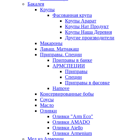
Бакалея
Крупы
Фасованная крупа
Крупы Арарат
Крупы Нат Продукт
Крупы Наша Деревня
Другие производители
Макароны
Лаваш. Матнакаш
Приправы. Специи
Приправы в банке
АРМСПЕЦИИ
Приправы
Специи
Приправы в фасовке
Hamove
Консервированные бобы
Соусы
Масло
Оливки
Оливки "Arm Eco"
Оливки AMADO
Оливки Aiello
Оливки Armenium
Мед из Армении