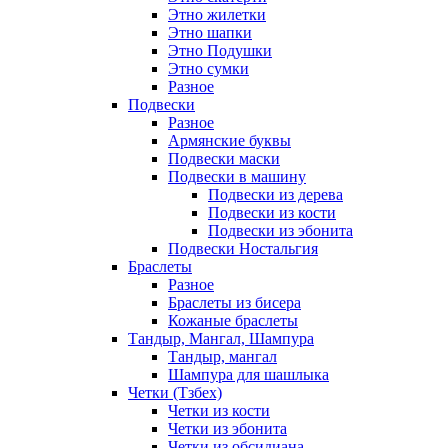
Этно жилетки
Этно шапки
Этно Подушки
Этно сумки
Разное
Подвески
Разное
Армянские буквы
Подвески маски
Подвески в машину
Подвески из дерева
Подвески из кости
Подвески из эбонита
Подвески Ностальгия
Браслеты
Разное
Браслеты из бисера
Кожаные браслеты
Тандыр, Мангал, Шампура
Тандыр, мангал
Шампура для шашлыка
Четки (Тзбех)
Четки из кости
Четки из эбонита
Четки из обсидиана