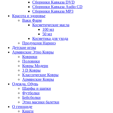
Сборники Кавказа DVD
Сборники Кавказа Audio CD
Сборники Кавказа MP3
Красота и здоровье
Ваки Фарм
Косметические масла
100 мл
50 мл
Косметика для ухода
Продукция Наринэ
Детские игры
Армянские Этно Ковры
Коврики
Половики
Ковры Модерн
3 D Ковры
Классические Ковры
Армянские Ковры
Одежда. Обувь
Шарфы и шапки
Футболки
Бейсболки
Этно масики балетки
О геноциде
Книги