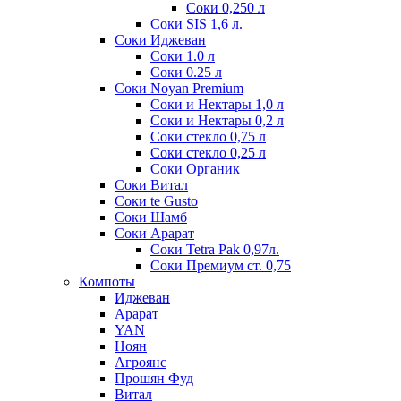
Соки 0,250 л
Соки SIS 1,6 л.
Соки Иджеван
Соки 1.0 л
Соки 0.25 л
Соки Noyan Premium
Соки и Нектары 1,0 л
Соки и Нектары 0,2 л
Соки стекло 0,75 л
Соки стекло 0,25 л
Соки Органик
Соки Витал
Соки te Gusto
Соки Шамб
Соки Арарат
Соки Tetra Pak 0,97л.
Соки Премиум ст. 0,75
Компоты
Иджеван
Арарат
YAN
Ноян
Агроянс
Прошян Фуд
Витал