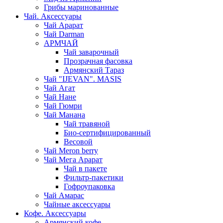
Грибы маринованные
Чай. Аксессуары
Чай Арарат
Чай Darman
АРМЧАЙ
Чай заварочный
Прозрачная фасовка
Армянский Тараз
Чай "IJEVAN". MASIS
Чай Агат
Чай Нане
Чай Гюмри
Чай Манана
Чай травяной
Био-сертифицированный
Весовой
Чай Meron berry
Чай Мега Арарат
Чай в пакете
Фильтр-пакетики
Гофроупаковка
Чай Амарас
Чайные аксессуары
Кофе. Аксессуары
Армянский кофе