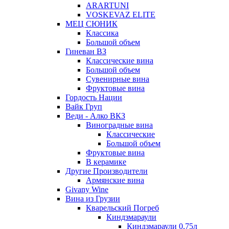
ARARTUNI
VOSKEVAZ ELITE
МЕЦ СЮНИК
Классика
Большой объем
Гиневан ВЗ
Классические вина
Большой объем
Сувенирные вина
Фруктовые вина
Гордость Нации
Вайк Груп
Веди - Алко ВКЗ
Виноградные вина
Классические
Большой объем
Фруктовые вина
В керамике
Другие Производители
Армянские вина
Givany Wine
Вина из Грузии
Кварельский Погреб
Киндзмараули
Киндзмараули 0,75л