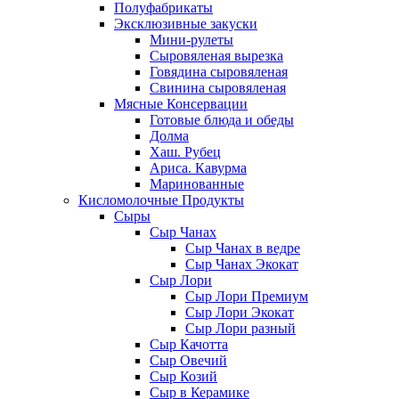
Полуфабрикаты
Эксклюзивные закуски
Мини-рулеты
Сыровяленая вырезка
Говядина сыровяленая
Свинина сыровяленая
Мясные Консервации
Готовые блюда и обеды
Долма
Хаш. Рубец
Ариса. Кавурма
Маринованные
Кисломолочные Продукты
Сыры
Сыр Чанах
Сыр Чанах в ведре
Сыр Чанах Экокат
Сыр Лори
Сыр Лори Премиум
Сыр Лори Экокат
Сыр Лори разный
Сыр Качотта
Сыр Овечий
Сыр Козий
Сыр в Керамике