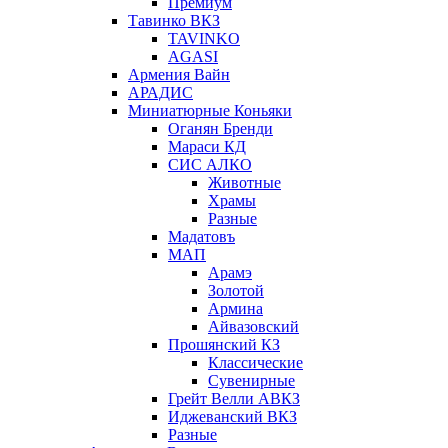
Премиум
Тавинко ВКЗ
TAVINKO
AGASI
Армения Вайн
АРАДИС
Миниатюрные Коньяки
Оганян Бренди
Мараси КД
СИС АЛКО
Животные
Храмы
Разные
Мадатовъ
МАП
Арамэ
Золотой
Армина
Айвазовский
Прошянский КЗ
Классические
Сувенирные
Грейт Велли АВКЗ
Иджеванский ВКЗ
Разные