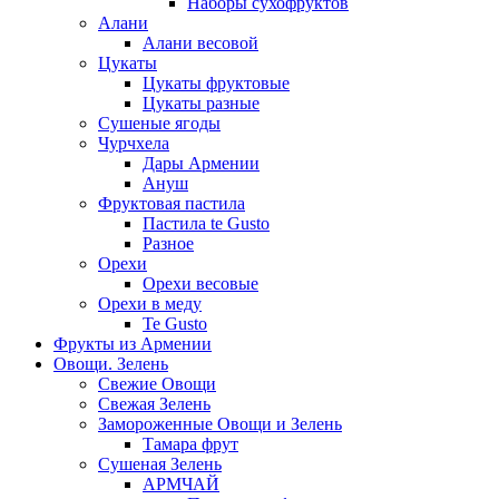
Наборы сухофруктов
Алани
Алани весовой
Цукаты
Цукаты фруктовые
Цукаты разные
Сушеные ягоды
Чурчхела
Дары Армении
Ануш
Фруктовая пастила
Пастила te Gusto
Разное
Орехи
Орехи весовые
Орехи в меду
Te Gusto
Фрукты из Армении
Овощи. Зелень
Свежие Овощи
Свежая Зелень
Замороженные Овощи и Зелень
Тамара фрут
Сушеная Зелень
АРМЧАЙ