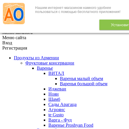
Нашим интернет-магазином намного удобнее
+7 (495) 646-888-1
пользоваться с помощью бесплатного приложения!
В корзине
0
товаров
Установи
x
Меню каталога
Меню сайта
Вход
Регистрация
Продукты из Армении
Фруктовые консервации
Варенье
ВИТАЛ
Варенья малый объем
Варенья большой объем
Иджеван
Ноян
Шамб
Сады Арагаца
Агроянс
te Gusto
Варга - Фуд
Варенье Proshyan Food