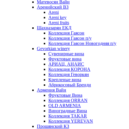
Матевосян Вайн
Аренийский ВЗ
Areni
Areni key
Areni fruits
Шахназарян ЕКД
Коллекция Гаясон
Коллекция Гаясон п/у
Коллекция Гаясон Новогодняя п/у
Gevorkian winery
Сувенирные вина
Фруктовые вина
АРИАЦ. АНАИС
Коллекция КОРОНА
Коллекция Геворкян
Крепленые вина
Абрикосовый Бренди
Армения Вайн
Фруктовые Вина
Коллекция ORRAN
OLD ARMENIA
Виноградные Вина
Коллекция TAKAR
Коллекция YEREVAN
Прошянский КЗ