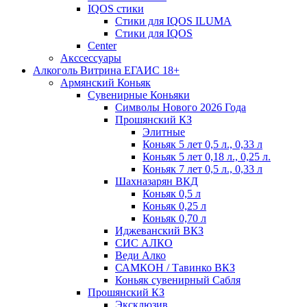
IQOS стики
Стики для IQOS ILUMA
Стики для IQOS
Сenter
Акссессуары
Алкоголь Витрина ЕГАИС 18+
Армянский Коньяк
Сувенирные Коньяки
Символы Нового 2026 Года
Прошянский КЗ
Элитные
Коньяк 5 лет 0,5 л., 0,33 л
Коньяк 5 лет 0,18 л., 0,25 л.
Коньяк 7 лет 0,5 л., 0,33 л
Шахназарян ВКД
Коньяк 0,5 л
Коньяк 0,25 л
Коньяк 0,70 л
Иджеванский ВКЗ
СИС АЛКО
Веди Алко
САМКОН / Тавинко ВКЗ
Коньяк сувенирный Сабля
Прошянский КЗ
Эксклюзив