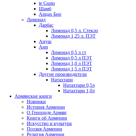
te Gusto
Шамб
Арцах Био
Лимонад
Дарбас
Лимонад 0,5 л. Стекло
Лимонад 1,25 л. ПЭТ
Ануш
Ани
Лимонад 0,5 л ст
Лимонад 0,5 л ПЭТ
Лимонад 1,0 л ПЭТ
Лимонад 1,5 л ПЭТ
Другие производители
Натахтари
Натахтари 0,5л
Натахтари 1,0л
Армянские книги
Новинки
История Армении
О Геноциде Армян
Книги об Армении
Иcкусство и культура
Поэзия Армении
Религия Армении