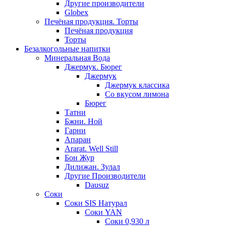
Другие производители
Globex
Печёная продукция. Торты
Печёная продукция
Торты
Безалкогольные напитки
Минеральная Вода
Джермук. Бюрег
Джермук
Джермук классика
Со вкусом лимона
Бюрег
Татни
Бжни. Ной
Гарни
Апаран
Ararat. Well Still
Бон Жур
Дилижан. Зулал
Другие Производители
Dausuz
Соки
Соки SIS Натурал
Соки YAN
Соки 0,930 л