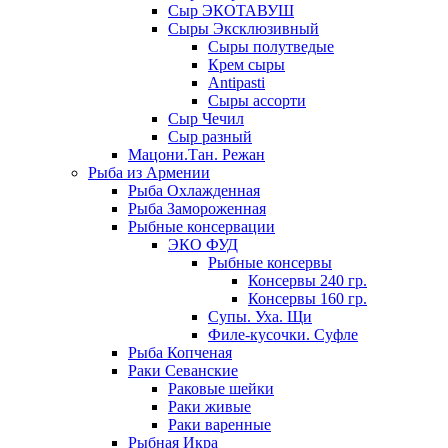
Сыр ЭКОТАВУШ
Сыры Эксклюзивный
Сыры полутведые
Крем сыры
Antipasti
Сыры ассорти
Сыр Чечил
Сыр разный
Мацони.Тан. Режан
Рыба из Армении
Рыба Охлажденная
Рыба Замороженная
Рыбные консервации
ЭКО ФУД
Рыбные консервы
Консервы 240 гр.
Консервы 160 гр.
Супы. Уха. Щи
Филе-кусочки. Суфле
Рыба Копченая
Раки Севанские
Раковые шейки
Раки живые
Раки варенные
Рыбная Икра