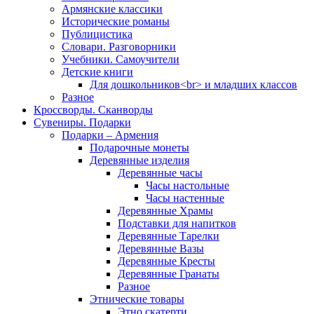
Армянские классики
Исторические романы
Публицистика
Словари. Разговорники
Учебники. Самоучители
Детские книги
Для дошкольников<br> и младших классов
Разное
Кроссворды. Сканворды
Сувениры. Подарки
Подарки – Армения
Подарочные монеты
Деревянные изделия
Деревянные часы
Часы настольные
Часы настенные
Деревянные Храмы
Подставки для напитков
Деревянные Тарелки
Деревянные Вазы
Деревянные Кресты
Деревянные Гранаты
Разное
Этнические товары
Этно скатерти