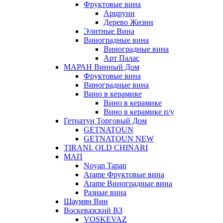
Фруктовые вина
Арцруни
Дерево Жизни
Элитные Вина
Виноградные вина
Виноградные вина
Арт Палас
МАРАН Винный Дом
Фруктовые вина
Виноградные вина
Вино в керамике
Вино в керамике
Вино в керамике п/у
Гетнатун Торговый Дом
GETNATOUN
GETNATOUN NEW
TIRANI. OLD CHINARI
МАП
Noyan Tapan
Arame Фруктовые вина
Arame Виноградные вина
Разные вина
Шаумян Вин
Воскевазский ВЗ
VOSKEVAZ