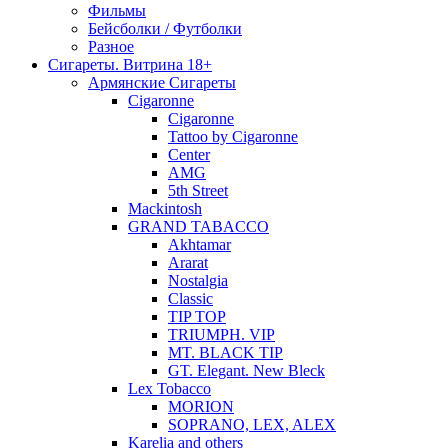
Фильмы
Бейсболки / Футболки
Разное
Сигареты. Витрина 18+
Армянские Сигареты
Cigaronne
Cigaronne
Tattoo by Cigaronne
Center
AMG
5th Street
Mackintosh
GRAND TABACCO
Akhtamar
Ararat
Nostalgia
Classic
TIP TOP
TRIUMPH. VIP
MT. BLACK TIP
GT. Elegant. New Bleck
Lex Tobacco
MORION
SOPRANO, LEX, ALEX
Karelia and others