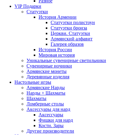
Разное
VIP Подарки
Статуэтки
История Армении
Статуэтки полистоун
Статуэтки бронза
Церкви. Статуэтки
Армянский алфавит
Галерея образов
История России
Мировая история
Уникальные сувенирные светильники
Сувенирные ночники
Армянские монеты
Деревянные изделия
Настольные игры
Армянские Нарды
Нарды + Шахматы
Шахматы
Ломберные столы
Аксессуары для нард
Аксессуары
Фишки для нард
Кости. Зары
Другие производители