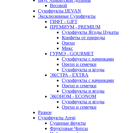
Вкус Араратской Долины
Весовой
Сухофрукты IJEVAN
Эксклюзивные Сухофрукты
ГИФТ - GIFT
ПРЕМИУМ - PREMIUM
Сухофрукты Ягоды Цукаты
Конфеты от природы
Орехи
Микс
ГУРМЭ - GOURMET
Сухофрукты с начинками
Орехи и семечки
Сухофрукты и ягоды
ЭКСТРА - EXTRA
Сухофрукты с начинками
Орехи и семечки
Сухофрукты и ягоды
ЭКОНОМ - ECONOM
Сухофрукты и ягоды
Орехи и семечки
Разное
Сухофрукты Aregi
Сушеные фрукты
Фруктовые Чипсы