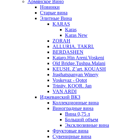
Армянское Вино
Новинки
Старые вина
Элитные Вина
KARAS
Karas
Karas New
ZORAH
ALLURIA. TAKRI.
BERDASHEN
Kataro.Hin Areni.Voskeni
Old Bridge.Tushpa.Malani
KEUSH. Z’art. KOUASH
Jraghatspanyan Winery
Voskevaz - Qotot
Trinity. KOOR. Jan
VAN ARDI
Иджеванский ВКЗ
Коллекционные вина
Виноградные вина
Вина 0,75 л
Большой объем
Эксклюзивные вина
Фруктовые вина
Cувенирные вина