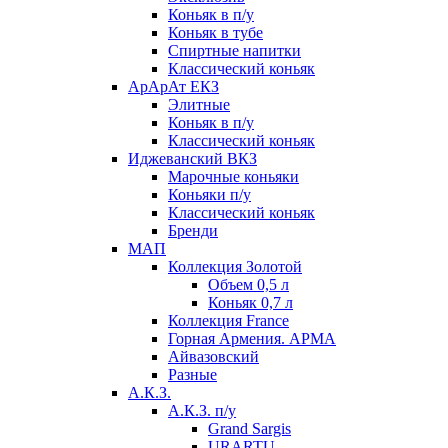
Коньяк в п/у
Коньяк в тубе
Спиртные напитки
Классический коньяк
АрАрАт ЕКЗ
Элитные
Коньяк в п/у
Классический коньяк
Иджеванский ВКЗ
Марочные коньяки
Коньяки п/у
Классический коньяк
Бренди
МАП
Коллекция Золотой
Объем 0,5 л
Коньяк 0,7 л
Коллекция France
Горная Армения. АРМА
Айвазовский
Разные
А.К.З.
А.К.З. п/у
Grand Sargis
URARTU