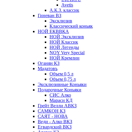
Avetis
А.К.З. классик
Гиневан ВЗ
Эксклюзив
Классический коньяк
НОЙ ЕКВВКА
НОЙ Эксклюзив
НОЙ Классик
НОЙ Легенды
NOY Very Speсial
НОЙ Кремлин
Оганян КЗ
Мадатовъ
Объем 0,5 л
Объем 0,75 л
Эксклюзивные Коньяки
Подарочные Коньяки
СИС Алко
Мараси КД
Грейт Велли АВКЗ
САМКОН КЗ
САЯТ - НОВА
Веди - Алко ВКЗ
Егвардский ВКЗ