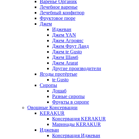
Варенье Органик
Лечебное варенье
Лечебный конфитюр
Фруктовое пюре
Джем
Иджеван
Джем YAN
Джем Агроянс
Джем Фрут Ланд
Джем te Gusto
Джем Шамб
Джем Ararat
Другие производители
Ягоды протёртые
te Gusto
Сиропы
Дошаб
Разные сиропы
Фрукты в сиропе
Овощные Консервации
KERAKUR
Консервация KERAKUR
Маринады KERAKUR
Иджеван
Консервация Иджеван