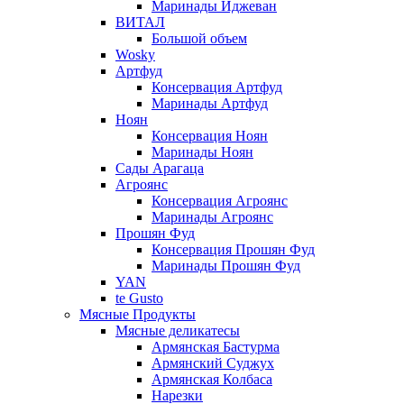
Маринады Иджеван
ВИТАЛ
Большой объем
Wosky
Артфуд
Консервация Артфуд
Маринады Артфуд
Ноян
Консервация Ноян
Маринады Ноян
Сады Арагаца
Агроянс
Консервация Агроянс
Маринады Агроянс
Прошян Фуд
Консервация Прошян Фуд
Маринады Прошян Фуд
YAN
te Gusto
Мясные Продукты
Мясные деликатесы
Армянская Бастурма
Армянский Суджух
Армянская Колбаса
Нарезки