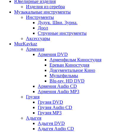
Ювелирные изделия
Изделия из серебра
Музыкальные инструменты
Инструменты
Дудук. Шви. Зурна.
Доол
Струнные инструменты
Аксессуары
MuzKavkaz
Армения
Армения DVD
Арменфильм Киностудия
Ереван Киностудия
Документальное Кино
Мультфильмы
Blu-ray. HD DVD
Армения Audio CD
Армения Audio MP3
Грузия
Грузия DVD
Грузия Audio CD
Грузия MP3
Адыгея
Адыгея DVD
Адыгея Audio CD