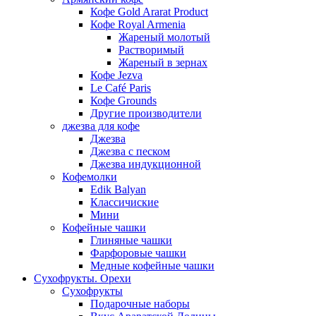
Кофе Gold Ararat Product
Кофе Royal Armenia
Жареный молотый
Растворимый
Жареный в зернах
Кофе Jezva
Le Café Paris
Кофе Grounds
Другие производители
джезва для кофе
Джезва
Джезва с песком
Джезва индукционной
Кофемолки
Edik Balyan
Классичиские
Мини
Кофейные чашки
Глиняные чашки
Фарфоровые чашки
Медные кофейные чашки
Сухофрукты. Орехи
Сухофрукты
Подарочные наборы