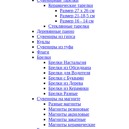
Сувенирные тарелки
Керамические тарелки
Размер 27 х 26 см
Размер 21-18,5 см
Размер 16 - 14 см
Стеклянные тарелки
Деревянные панно
Сувениры из гипса
Куклы
Сувениры из туфа
Флаги
Брелки
Брелки Настальгия
Брелки из Обсидиана
Брелки для Водителя
Брелки с Буквами
Брелки из Дерева
Брелки из Керамики
Брелки Разные
Сувениры на магните
Разные магниты
Магниты резиновые
Магниты акриловые
Магниты закатные
Магниты керамические