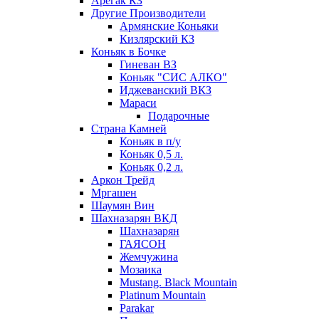
Арегак КЗ
Другие Производители
Армянские Коньяки
Кизлярский КЗ
Коньяк в Бочке
Гиневан ВЗ
Коньяк "СИС АЛКО"
Иджеванский ВКЗ
Мараси
Подарочные
Страна Камней
Коньяк в п/у
Коньяк 0,5 л.
Коньяк 0,2 л.
Аркон Трейд
Мргашен
Шаумян Вин
Шахназарян ВКД
Шахназарян
ГАЯСОН
Жемчужина
Мозаика
Mustang. Black Mountain
Platinum Mountain
Parakar