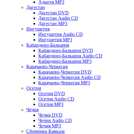
Адыгея MP3
Дагестан
Дагестан DVD
Дагестан Audio CD
Дагестан MP3
Ингушетия
Ингушетия Audio CD
Ингушетия MP3
Кабардино-Балкария
Кабардино-Балкария DVD
Кабардино-Балкария Audio CD
Кабардино-Балкария MP3
Карачаево-Черкесия
Карачаево-Черкесия DVD
Карачаево-Черкесия Audio CD
Карачаево-Черкесия MP3
Осетия
Осетия DVD
Осетия Audio CD
Осетия MP3
Чечня
Чечня DVD
Чечня Audio CD
Чечня MP3
Сборники Кавказа