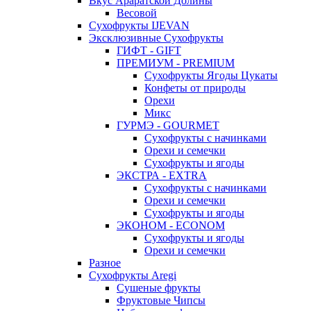
Вкус Араратской Долины
Весовой
Сухофрукты IJEVAN
Эксклюзивные Сухофрукты
ГИФТ - GIFT
ПРЕМИУМ - PREMIUM
Сухофрукты Ягоды Цукаты
Конфеты от природы
Орехи
Микс
ГУРМЭ - GOURMET
Сухофрукты с начинками
Орехи и семечки
Сухофрукты и ягоды
ЭКСТРА - EXTRA
Сухофрукты с начинками
Орехи и семечки
Сухофрукты и ягоды
ЭКОНОМ - ECONOM
Сухофрукты и ягоды
Орехи и семечки
Разное
Сухофрукты Aregi
Сушеные фрукты
Фруктовые Чипсы