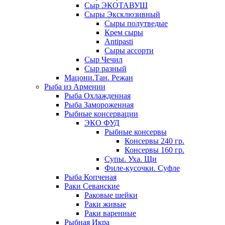
Сыр ЭКОТАВУШ
Сыры Эксклюзивный
Сыры полутведые
Крем сыры
Antipasti
Сыры ассорти
Сыр Чечил
Сыр разный
Мацони.Тан. Режан
Рыба из Армении
Рыба Охлажденная
Рыба Замороженная
Рыбные консервации
ЭКО ФУД
Рыбные консервы
Консервы 240 гр.
Консервы 160 гр.
Супы. Уха. Щи
Филе-кусочки. Суфле
Рыба Копченая
Раки Севанские
Раковые шейки
Раки живые
Раки варенные
Рыбная Икра