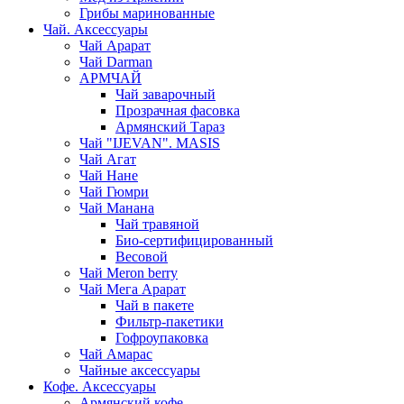
Грибы маринованные
Чай. Аксессуары
Чай Арарат
Чай Darman
АРМЧАЙ
Чай заварочный
Прозрачная фасовка
Армянский Тараз
Чай "IJEVAN". MASIS
Чай Агат
Чай Нане
Чай Гюмри
Чай Манана
Чай травяной
Био-сертифицированный
Весовой
Чай Meron berry
Чай Мега Арарат
Чай в пакете
Фильтр-пакетики
Гофроупаковка
Чай Амарас
Чайные аксессуары
Кофе. Аксессуары
Армянский кофе