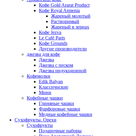
Кофе Gold Ararat Product
Кофе Royal Armenia
Жареный молотый
Растворимый
Жареный в зернах
Кофе Jezva
Le Café Paris
Кофе Grounds
Другие производители
джезва для кофе
Джезва
Джезва с песком
Джезва индукционной
Кофемолки
Edik Balyan
Классичиские
Мини
Кофейные чашки
Глиняные чашки
Фарфоровые чашки
Медные кофейные чашки
Сухофрукты. Орехи
Сухофрукты
Подарочные наборы