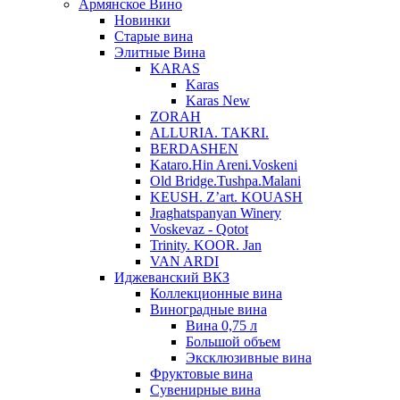
Армянское Вино
Новинки
Старые вина
Элитные Вина
KARAS
Karas
Karas New
ZORAH
ALLURIA. TAKRI.
BERDASHEN
Kataro.Hin Areni.Voskeni
Old Bridge.Tushpa.Malani
KEUSH. Z’art. KOUASH
Jraghatspanyan Winery
Voskevaz - Qotot
Trinity. KOOR. Jan
VAN ARDI
Иджеванский ВКЗ
Коллекционные вина
Виноградные вина
Вина 0,75 л
Большой объем
Эксклюзивные вина
Фруктовые вина
Cувенирные вина