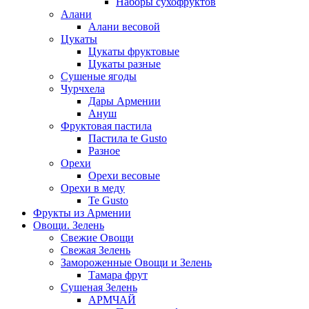
Наборы сухофруктов
Алани
Алани весовой
Цукаты
Цукаты фруктовые
Цукаты разные
Сушеные ягоды
Чурчхела
Дары Армении
Ануш
Фруктовая пастила
Пастила te Gusto
Разное
Орехи
Орехи весовые
Орехи в меду
Te Gusto
Фрукты из Армении
Овощи. Зелень
Свежие Овощи
Свежая Зелень
Замороженные Овощи и Зелень
Тамара фрут
Сушеная Зелень
АРМЧАЙ