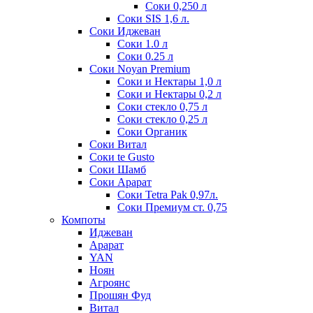
Соки 0,250 л
Соки SIS 1,6 л.
Соки Иджеван
Соки 1.0 л
Соки 0.25 л
Соки Noyan Premium
Соки и Нектары 1,0 л
Соки и Нектары 0,2 л
Соки стекло 0,75 л
Соки стекло 0,25 л
Соки Органик
Соки Витал
Соки te Gusto
Соки Шамб
Соки Арарат
Соки Tetra Pak 0,97л.
Соки Премиум ст. 0,75
Компоты
Иджеван
Арарат
YAN
Ноян
Агроянс
Прошян Фуд
Витал