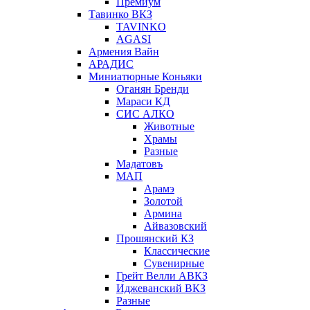
Премиум
Тавинко ВКЗ
TAVINKO
AGASI
Армения Вайн
АРАДИС
Миниатюрные Коньяки
Оганян Бренди
Мараси КД
СИС АЛКО
Животные
Храмы
Разные
Мадатовъ
МАП
Арамэ
Золотой
Армина
Айвазовский
Прошянский КЗ
Классические
Сувенирные
Грейт Велли АВКЗ
Иджеванский ВКЗ
Разные