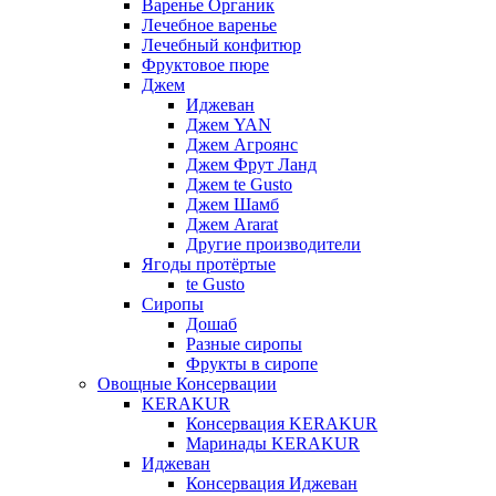
Варенье Органик
Лечебное варенье
Лечебный конфитюр
Фруктовое пюре
Джем
Иджеван
Джем YAN
Джем Агроянс
Джем Фрут Ланд
Джем te Gusto
Джем Шамб
Джем Ararat
Другие производители
Ягоды протёртые
te Gusto
Сиропы
Дошаб
Разные сиропы
Фрукты в сиропе
Овощные Консервации
KERAKUR
Консервация KERAKUR
Маринады KERAKUR
Иджеван
Консервация Иджеван