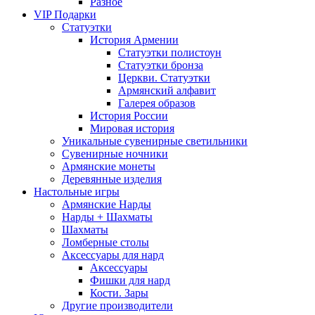
Разное
VIP Подарки
Статуэтки
История Армении
Статуэтки полистоун
Статуэтки бронза
Церкви. Статуэтки
Армянский алфавит
Галерея образов
История России
Мировая история
Уникальные сувенирные светильники
Сувенирные ночники
Армянские монеты
Деревянные изделия
Настольные игры
Армянские Нарды
Нарды + Шахматы
Шахматы
Ломберные столы
Аксессуары для нард
Аксессуары
Фишки для нард
Кости. Зары
Другие производители