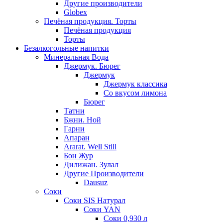
Другие производители
Globex
Печёная продукция. Торты
Печёная продукция
Торты
Безалкогольные напитки
Минеральная Вода
Джермук. Бюрег
Джермук
Джермук классика
Со вкусом лимона
Бюрег
Татни
Бжни. Ной
Гарни
Апаран
Ararat. Well Still
Бон Жур
Дилижан. Зулал
Другие Производители
Dausuz
Соки
Соки SIS Натурал
Соки YAN
Соки 0,930 л