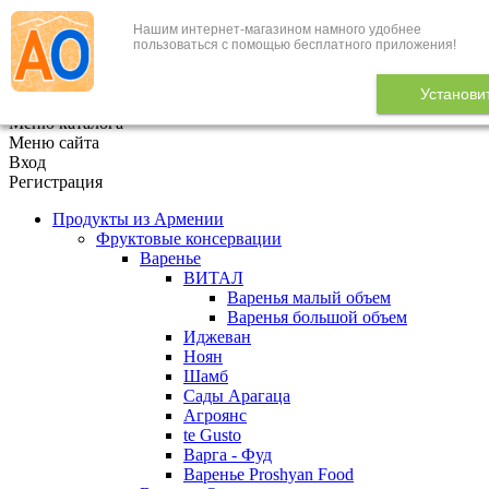
Нашим интернет-магазином намного удобнее
+7 (495) 646-888-1
пользоваться с помощью бесплатного приложения!
В корзине
0
товаров
Установи
x
Меню каталога
Меню сайта
Вход
Регистрация
Продукты из Армении
Фруктовые консервации
Варенье
ВИТАЛ
Варенья малый объем
Варенья большой объем
Иджеван
Ноян
Шамб
Сады Арагаца
Агроянс
te Gusto
Варга - Фуд
Варенье Proshyan Food