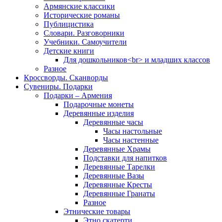
Армянские классики
Исторические романы
Публицистика
Словари. Разговорники
Учебники. Самоучители
Детские книги
Для дошкольников<br> и младших классов
Разное
Кроссворды. Сканворды
Сувениры. Подарки
Подарки – Армения
Подарочные монеты
Деревянные изделия
Деревянные часы
Часы настольные
Часы настенные
Деревянные Храмы
Подставки для напитков
Деревянные Тарелки
Деревянные Вазы
Деревянные Кресты
Деревянные Гранаты
Разное
Этнические товары
Этно скатерти