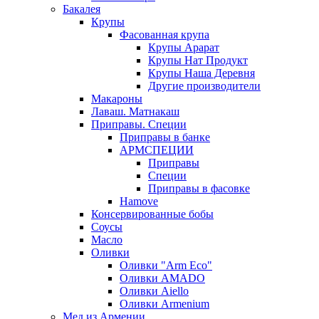
Бакалея
Крупы
Фасованная крупа
Крупы Арарат
Крупы Нат Продукт
Крупы Наша Деревня
Другие производители
Макароны
Лаваш. Матнакаш
Приправы. Специи
Приправы в банке
АРМСПЕЦИИ
Приправы
Специи
Приправы в фасовке
Hamove
Консервированные бобы
Соусы
Масло
Оливки
Оливки "Arm Eco"
Оливки AMADO
Оливки Aiello
Оливки Armenium
Мед из Армении