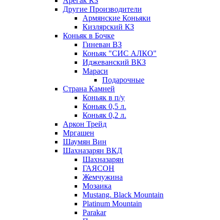
Арегак КЗ
Другие Производители
Армянские Коньяки
Кизлярский КЗ
Коньяк в Бочке
Гиневан ВЗ
Коньяк "СИС АЛКО"
Иджеванский ВКЗ
Мараси
Подарочные
Страна Камней
Коньяк в п/у
Коньяк 0,5 л.
Коньяк 0,2 л.
Аркон Трейд
Мргашен
Шаумян Вин
Шахназарян ВКД
Шахназарян
ГАЯСОН
Жемчужина
Мозаика
Mustang. Black Mountain
Platinum Mountain
Parakar