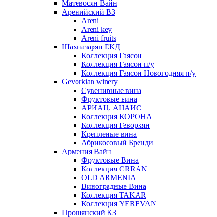
Матевосян Вайн
Аренийский ВЗ
Areni
Areni key
Areni fruits
Шахназарян ЕКД
Коллекция Гаясон
Коллекция Гаясон п/у
Коллекция Гаясон Новогодняя п/у
Gevorkian winery
Сувенирные вина
Фруктовые вина
АРИАЦ. АНАИС
Коллекция КОРОНА
Коллекция Геворкян
Крепленые вина
Абрикосовый Бренди
Армения Вайн
Фруктовые Вина
Коллекция ORRAN
OLD ARMENIA
Виноградные Вина
Коллекция TAKAR
Коллекция YEREVAN
Прошянский КЗ