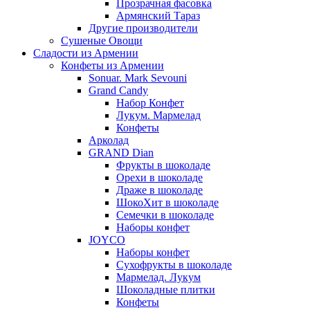
Прозрачная фасовка
Армянский Тараз
Другие производители
Сушеные Овощи
Сладости из Армении
Конфеты из Армении
Sonuar. Mark Sevouni
Grand Candy
Набор Конфет
Лукум. Мармелад
Конфеты
Арколад
GRAND Dian
Фрукты в шоколаде
Орехи в шоколаде
Драже в шоколаде
ШокоХит в шоколаде
Семечки в шоколаде
Наборы конфет
JOYCO
Наборы конфет
Сухофрукты в шоколаде
Мармелад. Лукум
Шоколадные плитки
Конфеты