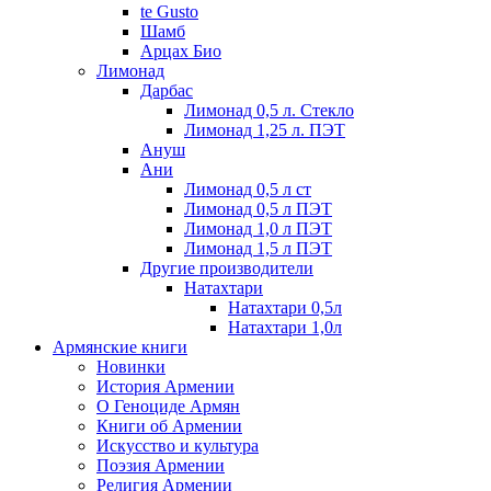
te Gusto
Шамб
Арцах Био
Лимонад
Дарбас
Лимонад 0,5 л. Стекло
Лимонад 1,25 л. ПЭТ
Ануш
Ани
Лимонад 0,5 л ст
Лимонад 0,5 л ПЭТ
Лимонад 1,0 л ПЭТ
Лимонад 1,5 л ПЭТ
Другие производители
Натахтари
Натахтари 0,5л
Натахтари 1,0л
Армянские книги
Новинки
История Армении
О Геноциде Армян
Книги об Армении
Иcкусство и культура
Поэзия Армении
Религия Армении