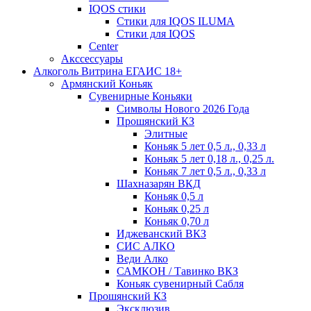
IQOS стики
Стики для IQOS ILUMA
Стики для IQOS
Сenter
Акссессуары
Алкоголь Витрина ЕГАИС 18+
Армянский Коньяк
Сувенирные Коньяки
Символы Нового 2026 Года
Прошянский КЗ
Элитные
Коньяк 5 лет 0,5 л., 0,33 л
Коньяк 5 лет 0,18 л., 0,25 л.
Коньяк 7 лет 0,5 л., 0,33 л
Шахназарян ВКД
Коньяк 0,5 л
Коньяк 0,25 л
Коньяк 0,70 л
Иджеванский ВКЗ
СИС АЛКО
Веди Алко
САМКОН / Тавинко ВКЗ
Коньяк сувенирный Сабля
Прошянский КЗ
Эксклюзив