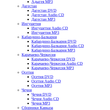
Адыгея MP3
Дагестан
Дагестан DVD
Дагестан Audio CD
Дагестан MP3
Ингушетия
Ингушетия Audio CD
Ингушетия MP3
Кабардино-Балкария
Кабардино-Балкария DVD
Кабардино-Балкария Audio CD
Кабардино-Балкария MP3
Карачаево-Черкесия
Карачаево-Черкесия DVD
Карачаево-Черкесия Audio CD
Карачаево-Черкесия MP3
Осетия
Осетия DVD
Осетия Audio CD
Осетия MP3
Чечня
Чечня DVD
Чечня Audio CD
Чечня MP3
Сборники Кавказа