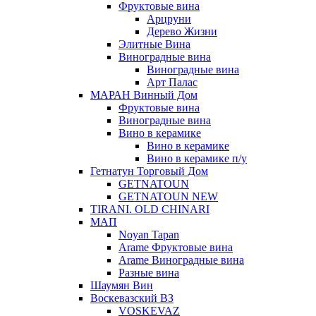
Фруктовые вина
Арцруни
Дерево Жизни
Элитные Вина
Виноградные вина
Виноградные вина
Арт Палас
МАРАН Винный Дом
Фруктовые вина
Виноградные вина
Вино в керамике
Вино в керамике
Вино в керамике п/у
Гетнатун Торговый Дом
GETNATOUN
GETNATOUN NEW
TIRANI. OLD CHINARI
МАП
Noyan Tapan
Arame Фруктовые вина
Arame Виноградные вина
Разные вина
Шаумян Вин
Воскевазский ВЗ
VOSKEVAZ