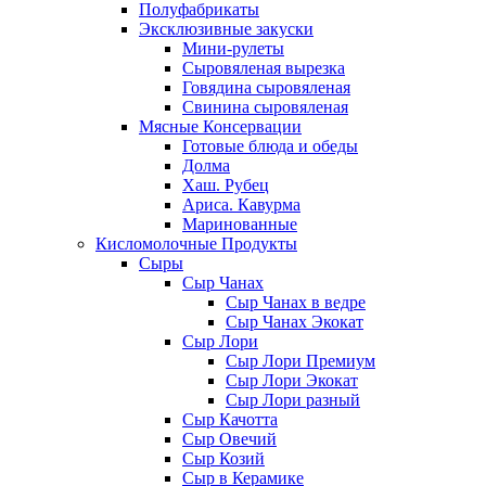
Полуфабрикаты
Эксклюзивные закуски
Мини-рулеты
Сыровяленая вырезка
Говядина сыровяленая
Свинина сыровяленая
Мясные Консервации
Готовые блюда и обеды
Долма
Хаш. Рубец
Ариса. Кавурма
Маринованные
Кисломолочные Продукты
Сыры
Сыр Чанах
Сыр Чанах в ведре
Сыр Чанах Экокат
Сыр Лори
Сыр Лори Премиум
Сыр Лори Экокат
Сыр Лори разный
Сыр Качотта
Сыр Овечий
Сыр Козий
Сыр в Керамике