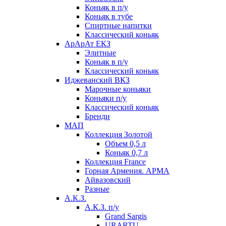
Коньяк в п/у
Коньяк в тубе
Спиртные напитки
Классический коньяк
АрАрАт ЕКЗ
Элитные
Коньяк в п/у
Классический коньяк
Иджеванский ВКЗ
Марочные коньяки
Коньяки п/у
Классический коньяк
Бренди
МАП
Коллекция Золотой
Объем 0,5 л
Коньяк 0,7 л
Коллекция France
Горная Армения. АРМА
Айвазовский
Разные
А.К.З.
А.К.З. п/у
Grand Sargis
URARTU