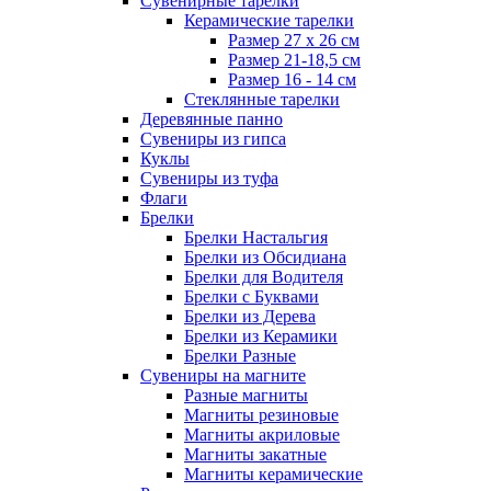
Сувенирные тарелки
Керамические тарелки
Размер 27 х 26 см
Размер 21-18,5 см
Размер 16 - 14 см
Стеклянные тарелки
Деревянные панно
Сувениры из гипса
Куклы
Сувениры из туфа
Флаги
Брелки
Брелки Настальгия
Брелки из Обсидиана
Брелки для Водителя
Брелки с Буквами
Брелки из Дерева
Брелки из Керамики
Брелки Разные
Сувениры на магните
Разные магниты
Магниты резиновые
Магниты акриловые
Магниты закатные
Магниты керамические