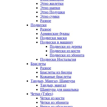
Этно жилетки
Этно шапки
Этно Подушки
Этно сумки
Разное
Подвески
Разное
Армянские буквы
Подвески маски
Подвески в машину
Подвески из дерева
Подвески из кости
Подвески из эбонита
Подвески Ностальгия
Браслеты
Разное
Браслеты из бисера
Кожаные браслеты
Тандыр, Мангал, Шампура
Тандыр, мангал
Шампура для шашлыка
Четки (Тзбех)
Четки из кости
Четки из эбонита
Четки из обсидиана