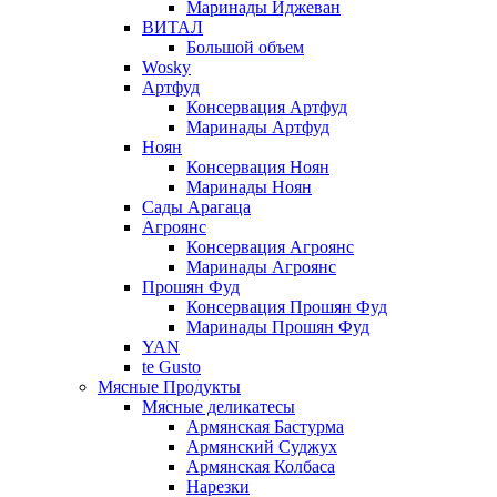
Маринады Иджеван
ВИТАЛ
Большой объем
Wosky
Артфуд
Консервация Артфуд
Маринады Артфуд
Ноян
Консервация Ноян
Маринады Ноян
Сады Арагаца
Агроянс
Консервация Агроянс
Маринады Агроянс
Прошян Фуд
Консервация Прошян Фуд
Маринады Прошян Фуд
YAN
te Gusto
Мясные Продукты
Мясные деликатесы
Армянская Бастурма
Армянский Суджух
Армянская Колбаса
Нарезки