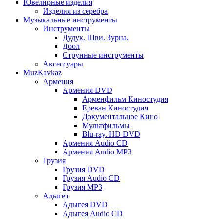
Ювелирные изделия
Изделия из серебра
Музыкальные инструменты
Инструменты
Дудук. Шви. Зурна.
Доол
Струнные инструменты
Аксессуары
MuzKavkaz
Армения
Армения DVD
Арменфильм Киностудия
Ереван Киностудия
Документальное Кино
Мультфильмы
Blu-ray. HD DVD
Армения Audio CD
Армения Audio MP3
Грузия
Грузия DVD
Грузия Audio CD
Грузия MP3
Адыгея
Адыгея DVD
Адыгея Audio CD