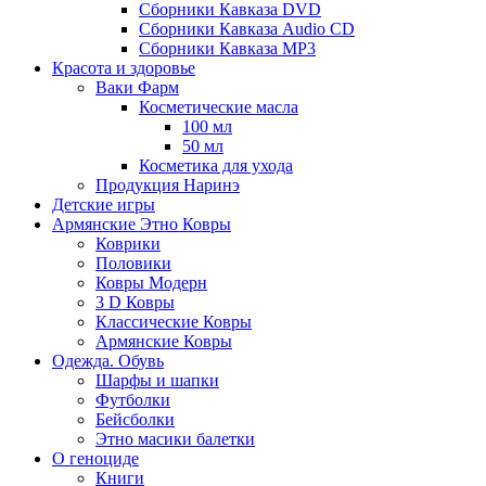
Сборники Кавказа DVD
Сборники Кавказа Audio CD
Сборники Кавказа MP3
Красота и здоровье
Ваки Фарм
Косметические масла
100 мл
50 мл
Косметика для ухода
Продукция Наринэ
Детские игры
Армянские Этно Ковры
Коврики
Половики
Ковры Модерн
3 D Ковры
Классические Ковры
Армянские Ковры
Одежда. Обувь
Шарфы и шапки
Футболки
Бейсболки
Этно масики балетки
О геноциде
Книги