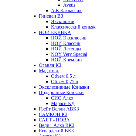
Avetis
А.К.З. классик
Гиневан ВЗ
Эксклюзив
Классический коньяк
НОЙ ЕКВВКА
НОЙ Эксклюзив
НОЙ Классик
НОЙ Легенды
NOY Very Speсial
НОЙ Кремлин
Оганян КЗ
Мадатовъ
Объем 0,5 л
Объем 0,75 л
Эксклюзивные Коньяки
Подарочные Коньяки
СИС Алко
Мараси КД
Грейт Велли АВКЗ
САМКОН КЗ
САЯТ - НОВА
Веди - Алко ВКЗ
Егвардский ВКЗ