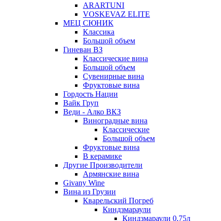
ARARTUNI
VOSKEVAZ ELITE
МЕЦ СЮНИК
Классика
Большой объем
Гиневан ВЗ
Классические вина
Большой объем
Сувенирные вина
Фруктовые вина
Гордость Нации
Вайк Груп
Веди - Алко ВКЗ
Виноградные вина
Классические
Большой объем
Фруктовые вина
В керамике
Другие Производители
Армянские вина
Givany Wine
Вина из Грузии
Кварельский Погреб
Киндзмараули
Киндзмараули 0,75л