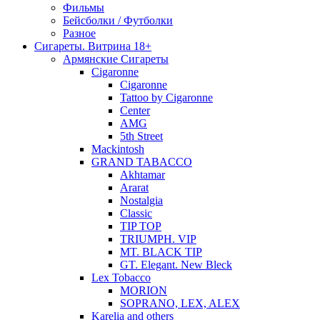
Фильмы
Бейсболки / Футболки
Разное
Сигареты. Витрина 18+
Армянские Сигареты
Cigaronne
Cigaronne
Tattoo by Cigaronne
Center
AMG
5th Street
Mackintosh
GRAND TABACCO
Akhtamar
Ararat
Nostalgia
Classic
TIP TOP
TRIUMPH. VIP
MT. BLACK TIP
GT. Elegant. New Bleck
Lex Tobacco
MORION
SOPRANO, LEX, ALEX
Karelia and others