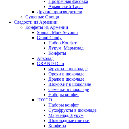
Прозрачная фасовка
Армянский Тараз
Другие производители
Сушеные Овощи
Сладости из Армении
Конфеты из Армении
Sonuar. Mark Sevouni
Grand Candy
Набор Конфет
Лукум. Мармелад
Конфеты
Арколад
GRAND Dian
Фрукты в шоколаде
Орехи в шоколаде
Драже в шоколаде
ШокоХит в шоколаде
Семечки в шоколаде
Наборы конфет
JOYCO
Наборы конфет
Сухофрукты в шоколаде
Мармелад. Лукум
Шоколадные плитки
Конфеты