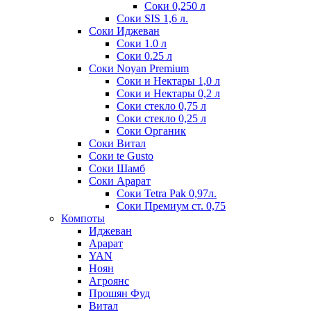
Соки 0,250 л
Соки SIS 1,6 л.
Соки Иджеван
Соки 1.0 л
Соки 0.25 л
Соки Noyan Premium
Соки и Нектары 1,0 л
Соки и Нектары 0,2 л
Соки стекло 0,75 л
Соки стекло 0,25 л
Соки Органик
Соки Витал
Соки te Gusto
Соки Шамб
Соки Арарат
Соки Tetra Pak 0,97л.
Соки Премиум ст. 0,75
Компоты
Иджеван
Арарат
YAN
Ноян
Агроянс
Прошян Фуд
Витал