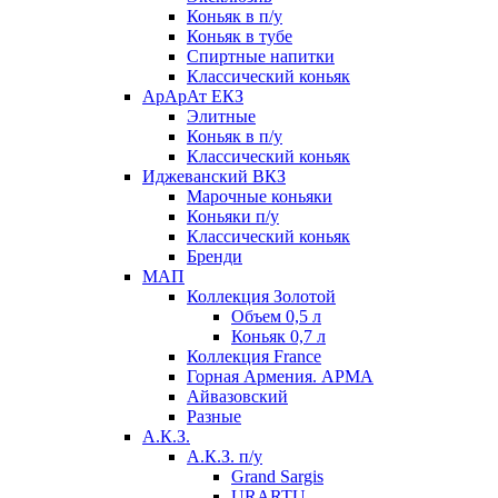
Коньяк в п/у
Коньяк в тубе
Спиртные напитки
Классический коньяк
АрАрАт ЕКЗ
Элитные
Коньяк в п/у
Классический коньяк
Иджеванский ВКЗ
Марочные коньяки
Коньяки п/у
Классический коньяк
Бренди
МАП
Коллекция Золотой
Объем 0,5 л
Коньяк 0,7 л
Коллекция France
Горная Армения. АРМА
Айвазовский
Разные
А.К.З.
А.К.З. п/у
Grand Sargis
URARTU