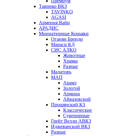
Премиум
Тавинко ВКЗ
TAVINKO
AGASI
Армения Вайн
АРАДИС
Миниатюрные Коньяки
Оганян Бренди
Мараси КД
СИС АЛКО
Животные
Храмы
Разные
Мадатовъ
МАП
Арамэ
Золотой
Армина
Айвазовский
Прошянский КЗ
Классические
Сувенирные
Грейт Велли АВКЗ
Иджеванский ВКЗ
Разные