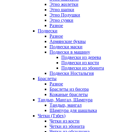
Этно жилетки
Этно шапки
Этно Подушки
Этно сумки
Разное
Подвески
Разное
Армянские буквы
Подвески маски
Подвески в машину
Подвески из дерева
Подвески из кости
Подвески из эбонита
Подвески Ностальгия
Браслеты
Разное
Браслеты из бисера
Кожаные браслеты
Тандыр, Мангал, Шампура
Тандыр, мангал
Шампура для шашлыка
Четки (Тзбех)
Четки из кости
Четки из эбонита
Четки из обсидиана