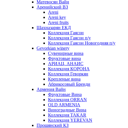
Матевосян Вайн
Аренийский ВЗ
Areni
Areni key
Areni fruits
Шахназарян ЕКД
Коллекция Гаясон
Коллекция Гаясон п/у
Коллекция Гаясон Новогодняя п/у
Gevorkian winery
Сувенирные вина
Фруктовые вина
АРИАЦ. АНАИС
Коллекция КОРОНА
Коллекция Геворкян
Крепленые вина
Абрикосовый Бренди
Армения Вайн
Фруктовые Вина
Коллекция ORRAN
OLD ARMENIA
Виноградные Вина
Коллекция TAKAR
Коллекция YEREVAN
Прошянский КЗ