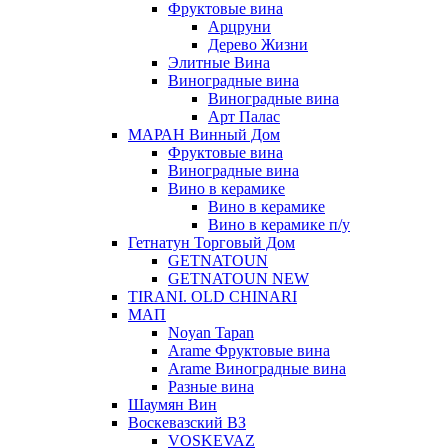
Фруктовые вина
Арцруни
Дерево Жизни
Элитные Вина
Виноградные вина
Виноградные вина
Арт Палас
МАРАН Винный Дом
Фруктовые вина
Виноградные вина
Вино в керамике
Вино в керамике
Вино в керамике п/у
Гетнатун Торговый Дом
GETNATOUN
GETNATOUN NEW
TIRANI. OLD CHINARI
МАП
Noyan Tapan
Arame Фруктовые вина
Arame Виноградные вина
Разные вина
Шаумян Вин
Воскевазский ВЗ
VOSKEVAZ