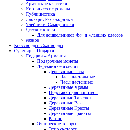
Армянские классики
Исторические романы
Публицистика
Словари. Разговорники
Учебники. Самоучители
Детские книги
Для дошкольников<br> и младших классов
Разное
Кроссворды. Сканворды
Сувениры. Подарки
Подарки – Армения
Подарочные монеты
Деревянные изделия
Деревянные часы
Часы настольные
Часы настенные
Деревянные Храмы
Подставки для напитков
Деревянные Тарелки
Деревянные Вазы
Деревянные Кресты
Деревянные Гранаты
Разное
Этнические товары
Этно скатерти