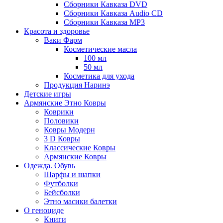
Сборники Кавказа DVD
Сборники Кавказа Audio CD
Сборники Кавказа MP3
Красота и здоровье
Ваки Фарм
Косметические масла
100 мл
50 мл
Косметика для ухода
Продукция Наринэ
Детские игры
Армянские Этно Ковры
Коврики
Половики
Ковры Модерн
3 D Ковры
Классические Ковры
Армянские Ковры
Одежда. Обувь
Шарфы и шапки
Футболки
Бейсболки
Этно масики балетки
О геноциде
Книги