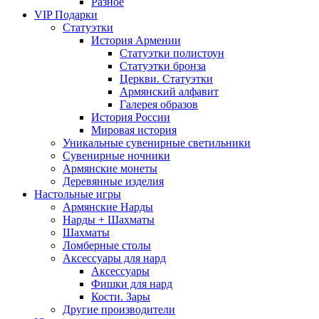
Разное
VIP Подарки
Статуэтки
История Армении
Статуэтки полистоун
Статуэтки бронза
Церкви. Статуэтки
Армянский алфавит
Галерея образов
История России
Мировая история
Уникальные сувенирные светильники
Сувенирные ночники
Армянские монеты
Деревянные изделия
Настольные игры
Армянские Нарды
Нарды + Шахматы
Шахматы
Ломберные столы
Аксессуары для нард
Аксессуары
Фишки для нард
Кости. Зары
Другие производители