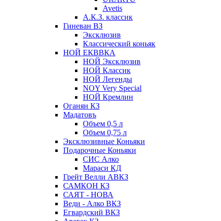
Avetis
А.К.З. классик
Гиневан ВЗ
Эксклюзив
Классический коньяк
НОЙ ЕКВВКА
НОЙ Эксклюзив
НОЙ Классик
НОЙ Легенды
NOY Very Speсial
НОЙ Кремлин
Оганян КЗ
Мадатовъ
Объем 0,5 л
Объем 0,75 л
Эксклюзивные Коньяки
Подарочные Коньяки
СИС Алко
Мараси КД
Грейт Велли АВКЗ
САМКОН КЗ
САЯТ - НОВА
Веди - Алко ВКЗ
Егвардский ВКЗ