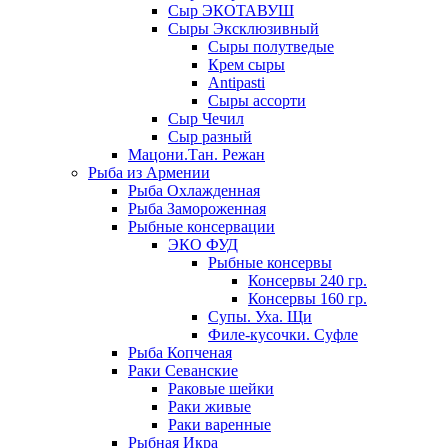
Сыр ЭКОТАВУШ
Сыры Эксклюзивный
Сыры полутведые
Крем сыры
Antipasti
Сыры ассорти
Сыр Чечил
Сыр разный
Мацони.Тан. Режан
Рыба из Армении
Рыба Охлажденная
Рыба Замороженная
Рыбные консервации
ЭКО ФУД
Рыбные консервы
Консервы 240 гр.
Консервы 160 гр.
Супы. Уха. Щи
Филе-кусочки. Суфле
Рыба Копченая
Раки Севанские
Раковые шейки
Раки живые
Раки варенные
Рыбная Икра