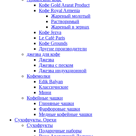
Кофе Gold Ararat Product
Кофе Royal Armenia
Жареный молотый
Растворимый
Жареный в зернах
Кофе Jezva
Le Café Paris
Кофе Grounds
Другие производители
джезва для кофе
Джезва
Джезва с песком
Джезва индукционной
Кофемолки
Edik Balyan
Классичиские
Мини
Кофейные чашки
Глиняные чашки
Фарфоровые чашки
Медные кофейные чашки
Сухофрукты. Орехи
Сухофрукты
Подарочные наборы