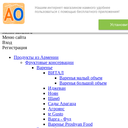
Нашим интернет-магазином намного удобнее
+7 (495) 646-888-1
пользоваться с помощью бесплатного приложения!
В корзине
0
товаров
Установи
x
Меню каталога
Меню сайта
Вход
Регистрация
Продукты из Армении
Фруктовые консервации
Варенье
ВИТАЛ
Варенья малый объем
Варенья большой объем
Иджеван
Ноян
Шамб
Сады Арагаца
Агроянс
te Gusto
Варга - Фуд
Варенье Proshyan Food