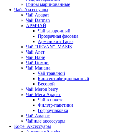
Грибы маринованные
Чай. Аксессуары
Чай Арарат
Чай Darman
АРМЧАЙ
Чай заварочный
Прозрачная фасовка
Армянский Тараз
Чай "IJEVAN". MASIS
Чай Агат
Чай Нане
Чай Гюмри
Чай Манана
Чай травяной
Био-сертифицированный
Весовой
Чай Meron berry
Чай Мега Арарат
Чай в пакете
Фильтр-пакетики
Гофроупаковка
Чай Амарас
Чайные аксессуары
Кофе. Аксессуары
Армянский кофе