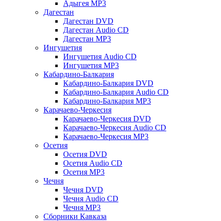
Адыгея MP3
Дагестан
Дагестан DVD
Дагестан Audio CD
Дагестан MP3
Ингушетия
Ингушетия Audio CD
Ингушетия MP3
Кабардино-Балкария
Кабардино-Балкария DVD
Кабардино-Балкария Audio CD
Кабардино-Балкария MP3
Карачаево-Черкесия
Карачаево-Черкесия DVD
Карачаево-Черкесия Audio CD
Карачаево-Черкесия MP3
Осетия
Осетия DVD
Осетия Audio CD
Осетия MP3
Чечня
Чечня DVD
Чечня Audio CD
Чечня MP3
Сборники Кавказа