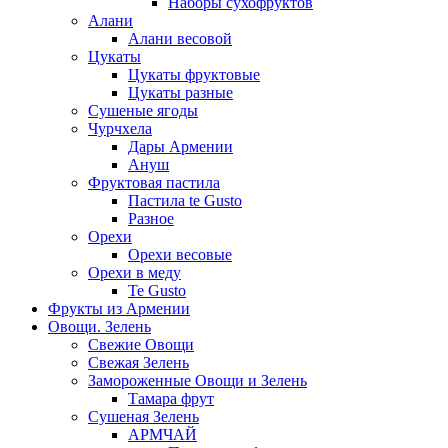
Наборы сухофруктов
Алани
Алани весовой
Цукаты
Цукаты фруктовые
Цукаты разные
Сушеные ягоды
Чурчхела
Дары Армении
Ануш
Фруктовая пастила
Пастила te Gusto
Разное
Орехи
Орехи весовые
Орехи в меду
Te Gusto
Фрукты из Армении
Овощи. Зелень
Свежие Овощи
Свежая Зелень
Замороженные Овощи и Зелень
Тамара фрут
Сушеная Зелень
АРМЧАЙ