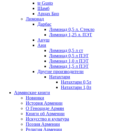
te Gusto
Шамб
Арцах Био
Лимонад
Дарбас
Лимонад 0,5 л. Стекло
Лимонад 1,25 л. ПЭТ
Ануш
Ани
Лимонад 0,5 л ст
Лимонад 0,5 л ПЭТ
Лимонад 1,0 л ПЭТ
Лимонад 1,5 л ПЭТ
Другие производители
Натахтари
Натахтари 0,5л
Натахтари 1,0л
Армянские книги
Новинки
История Армении
О Геноциде Армян
Книги об Армении
Иcкусство и культура
Поэзия Армении
Религия Армении