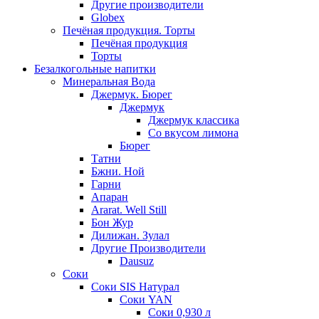
Другие производители
Globex
Печёная продукция. Торты
Печёная продукция
Торты
Безалкогольные напитки
Минеральная Вода
Джермук. Бюрег
Джермук
Джермук классика
Со вкусом лимона
Бюрег
Татни
Бжни. Ной
Гарни
Апаран
Ararat. Well Still
Бон Жур
Дилижан. Зулал
Другие Производители
Dausuz
Соки
Соки SIS Натурал
Соки YAN
Соки 0,930 л