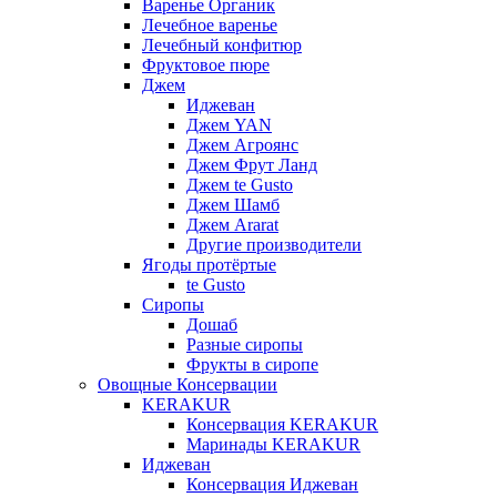
Варенье Органик
Лечебное варенье
Лечебный конфитюр
Фруктовое пюре
Джем
Иджеван
Джем YAN
Джем Агроянс
Джем Фрут Ланд
Джем te Gusto
Джем Шамб
Джем Ararat
Другие производители
Ягоды протёртые
te Gusto
Сиропы
Дошаб
Разные сиропы
Фрукты в сиропе
Овощные Консервации
KERAKUR
Консервация KERAKUR
Маринады KERAKUR
Иджеван
Консервация Иджеван