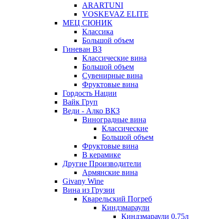
ARARTUNI
VOSKEVAZ ELITE
МЕЦ СЮНИК
Классика
Большой объем
Гиневан ВЗ
Классические вина
Большой объем
Сувенирные вина
Фруктовые вина
Гордость Нации
Вайк Груп
Веди - Алко ВКЗ
Виноградные вина
Классические
Большой объем
Фруктовые вина
В керамике
Другие Производители
Армянские вина
Givany Wine
Вина из Грузии
Кварельский Погреб
Киндзмараули
Киндзмараули 0,75л