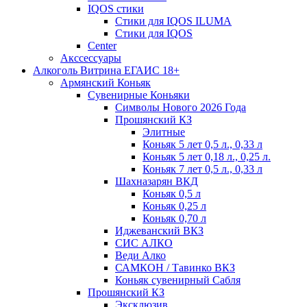
IQOS стики
Стики для IQOS ILUMA
Стики для IQOS
Сenter
Акссессуары
Алкоголь Витрина ЕГАИС 18+
Армянский Коньяк
Сувенирные Коньяки
Символы Нового 2026 Года
Прошянский КЗ
Элитные
Коньяк 5 лет 0,5 л., 0,33 л
Коньяк 5 лет 0,18 л., 0,25 л.
Коньяк 7 лет 0,5 л., 0,33 л
Шахназарян ВКД
Коньяк 0,5 л
Коньяк 0,25 л
Коньяк 0,70 л
Иджеванский ВКЗ
СИС АЛКО
Веди Алко
САМКОН / Тавинко ВКЗ
Коньяк сувенирный Сабля
Прошянский КЗ
Эксклюзив