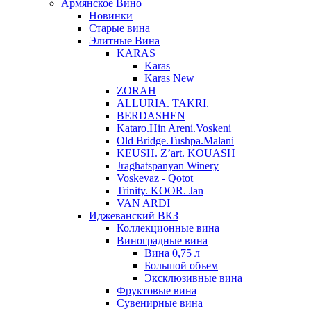
Армянское Вино
Новинки
Старые вина
Элитные Вина
KARAS
Karas
Karas New
ZORAH
ALLURIA. TAKRI.
BERDASHEN
Kataro.Hin Areni.Voskeni
Old Bridge.Tushpa.Malani
KEUSH. Z’art. KOUASH
Jraghatspanyan Winery
Voskevaz - Qotot
Trinity. KOOR. Jan
VAN ARDI
Иджеванский ВКЗ
Коллекционные вина
Виноградные вина
Вина 0,75 л
Большой объем
Эксклюзивные вина
Фруктовые вина
Cувенирные вина