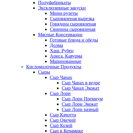
Полуфабрикаты
Эксклюзивные закуски
Мини-рулеты
Сыровяленая вырезка
Говядина сыровяленая
Свинина сыровяленая
Мясные Консервации
Готовые блюда и обеды
Долма
Хаш. Рубец
Ариса. Кавурма
Маринованные
Кисломолочные Продукты
Сыры
Сыр Чанах
Сыр Чанах в ведре
Сыр Чанах Экокат
Сыр Лори
Сыр Лори Премиум
Сыр Лори Экокат
Сыр Лори разный
Сыр Качотта
Сыр Овечий
Сыр Козий
Сыр в Керамике