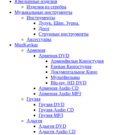
Ювелирные изделия
Изделия из серебра
Музыкальные инструменты
Инструменты
Дудук. Шви. Зурна.
Доол
Струнные инструменты
Аксессуары
MuzKavkaz
Армения
Армения DVD
Арменфильм Киностудия
Ереван Киностудия
Документальное Кино
Мультфильмы
Blu-ray. HD DVD
Армения Audio CD
Армения Audio MP3
Грузия
Грузия DVD
Грузия Audio CD
Грузия MP3
Адыгея
Адыгея DVD
Адыгея Audio CD