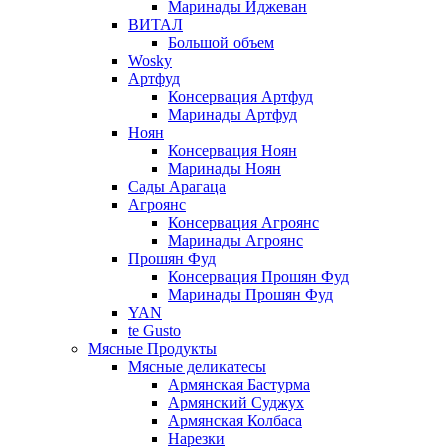
Маринады Иджеван
ВИТАЛ
Большой объем
Wosky
Артфуд
Консервация Артфуд
Маринады Артфуд
Ноян
Консервация Ноян
Маринады Ноян
Сады Арагаца
Агроянс
Консервация Агроянс
Маринады Агроянс
Прошян Фуд
Консервация Прошян Фуд
Маринады Прошян Фуд
YAN
te Gusto
Мясные Продукты
Мясные деликатесы
Армянская Бастурма
Армянский Суджух
Армянская Колбаса
Нарезки