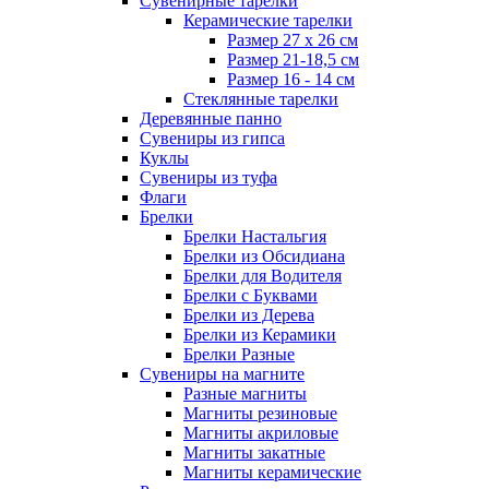
Сувенирные тарелки
Керамические тарелки
Размер 27 х 26 см
Размер 21-18,5 см
Размер 16 - 14 см
Стеклянные тарелки
Деревянные панно
Сувениры из гипса
Куклы
Сувениры из туфа
Флаги
Брелки
Брелки Настальгия
Брелки из Обсидиана
Брелки для Водителя
Брелки с Буквами
Брелки из Дерева
Брелки из Керамики
Брелки Разные
Сувениры на магните
Разные магниты
Магниты резиновые
Магниты акриловые
Магниты закатные
Магниты керамические