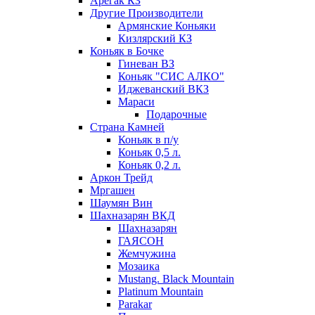
Арегак КЗ
Другие Производители
Армянские Коньяки
Кизлярский КЗ
Коньяк в Бочке
Гиневан ВЗ
Коньяк "СИС АЛКО"
Иджеванский ВКЗ
Мараси
Подарочные
Страна Камней
Коньяк в п/у
Коньяк 0,5 л.
Коньяк 0,2 л.
Аркон Трейд
Мргашен
Шаумян Вин
Шахназарян ВКД
Шахназарян
ГАЯСОН
Жемчужина
Мозаика
Mustang. Black Mountain
Platinum Mountain
Parakar