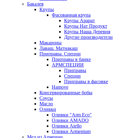
Бакалея
Крупы
Фасованная крупа
Крупы Арарат
Крупы Нат Продукт
Крупы Наша Деревня
Другие производители
Макароны
Лаваш. Матнакаш
Приправы. Специи
Приправы в банке
АРМСПЕЦИИ
Приправы
Специи
Приправы в фасовке
Hamove
Консервированные бобы
Соусы
Масло
Оливки
Оливки "Arm Eco"
Оливки AMADO
Оливки Aiello
Оливки Armenium
Мед из Армении