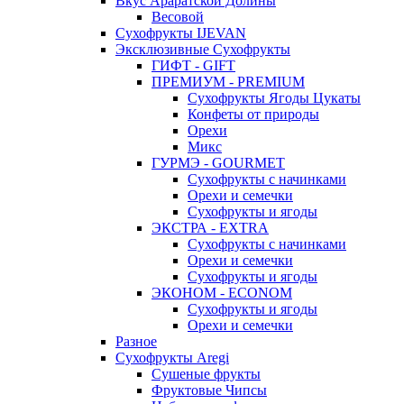
Вкус Араратской Долины
Весовой
Сухофрукты IJEVAN
Эксклюзивные Сухофрукты
ГИФТ - GIFT
ПРЕМИУМ - PREMIUM
Сухофрукты Ягоды Цукаты
Конфеты от природы
Орехи
Микс
ГУРМЭ - GOURMET
Сухофрукты с начинками
Орехи и семечки
Сухофрукты и ягоды
ЭКСТРА - EXTRA
Сухофрукты с начинками
Орехи и семечки
Сухофрукты и ягоды
ЭКОНОМ - ECONOM
Сухофрукты и ягоды
Орехи и семечки
Разное
Сухофрукты Aregi
Сушеные фрукты
Фруктовые Чипсы