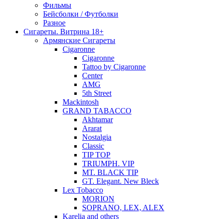
Фильмы
Бейсболки / Футболки
Разное
Сигареты. Витрина 18+
Армянские Сигареты
Cigaronne
Cigaronne
Tattoo by Cigaronne
Center
AMG
5th Street
Mackintosh
GRAND TABACCO
Akhtamar
Ararat
Nostalgia
Classic
TIP TOP
TRIUMPH. VIP
MT. BLACK TIP
GT. Elegant. New Bleck
Lex Tobacco
MORION
SOPRANO, LEX, ALEX
Karelia and others