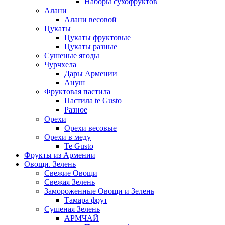
Наборы сухофруктов
Алани
Алани весовой
Цукаты
Цукаты фруктовые
Цукаты разные
Сушеные ягоды
Чурчхела
Дары Армении
Ануш
Фруктовая пастила
Пастила te Gusto
Разное
Орехи
Орехи весовые
Орехи в меду
Te Gusto
Фрукты из Армении
Овощи. Зелень
Свежие Овощи
Свежая Зелень
Замороженные Овощи и Зелень
Тамара фрут
Сушеная Зелень
АРМЧАЙ