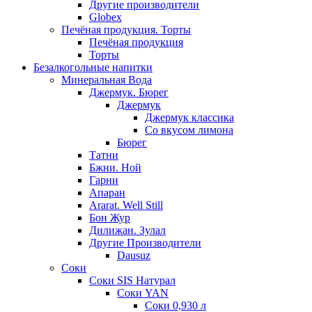
Другие производители
Globex
Печёная продукция. Торты
Печёная продукция
Торты
Безалкогольные напитки
Минеральная Вода
Джермук. Бюрег
Джермук
Джермук классика
Со вкусом лимона
Бюрег
Татни
Бжни. Ной
Гарни
Апаран
Ararat. Well Still
Бон Жур
Дилижан. Зулал
Другие Производители
Dausuz
Соки
Соки SIS Натурал
Соки YAN
Соки 0,930 л