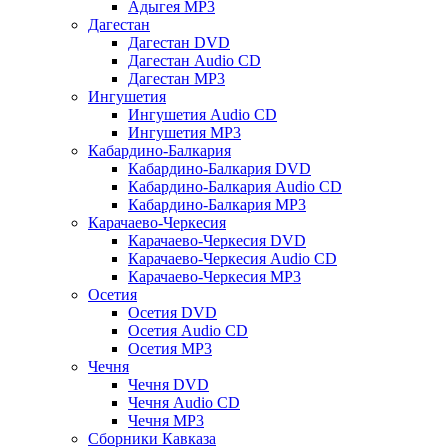
Адыгея MP3
Дагестан
Дагестан DVD
Дагестан Audio CD
Дагестан MP3
Ингушетия
Ингушетия Audio CD
Ингушетия MP3
Кабардино-Балкария
Кабардино-Балкария DVD
Кабардино-Балкария Audio CD
Кабардино-Балкария MP3
Карачаево-Черкесия
Карачаево-Черкесия DVD
Карачаево-Черкесия Audio CD
Карачаево-Черкесия MP3
Осетия
Осетия DVD
Осетия Audio CD
Осетия MP3
Чечня
Чечня DVD
Чечня Audio CD
Чечня MP3
Сборники Кавказа