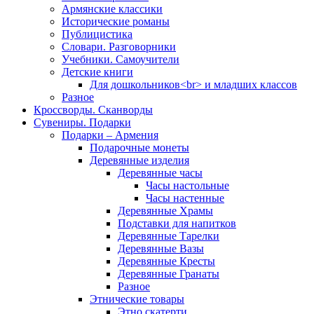
Армянские классики
Исторические романы
Публицистика
Словари. Разговорники
Учебники. Самоучители
Детские книги
Для дошкольников<br> и младших классов
Разное
Кроссворды. Сканворды
Сувениры. Подарки
Подарки – Армения
Подарочные монеты
Деревянные изделия
Деревянные часы
Часы настольные
Часы настенные
Деревянные Храмы
Подставки для напитков
Деревянные Тарелки
Деревянные Вазы
Деревянные Кресты
Деревянные Гранаты
Разное
Этнические товары
Этно скатерти