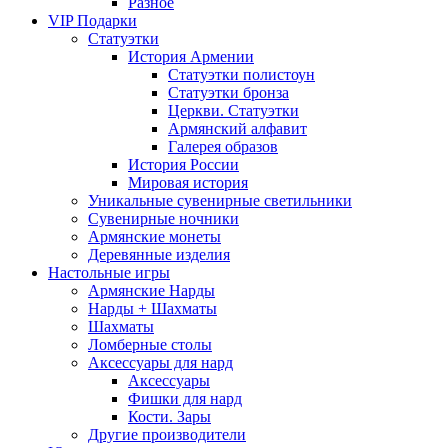
Разное
VIP Подарки
Статуэтки
История Армении
Статуэтки полистоун
Статуэтки бронза
Церкви. Статуэтки
Армянский алфавит
Галерея образов
История России
Мировая история
Уникальные сувенирные светильники
Сувенирные ночники
Армянские монеты
Деревянные изделия
Настольные игры
Армянские Нарды
Нарды + Шахматы
Шахматы
Ломберные столы
Аксессуары для нард
Аксессуары
Фишки для нард
Кости. Зары
Другие производители