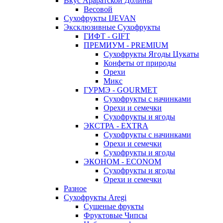
Вкус Араратской Долины
Весовой
Сухофрукты IJEVAN
Эксклюзивные Сухофрукты
ГИФТ - GIFT
ПРЕМИУМ - PREMIUM
Сухофрукты Ягоды Цукаты
Конфеты от природы
Орехи
Микс
ГУРМЭ - GOURMET
Сухофрукты с начинками
Орехи и семечки
Сухофрукты и ягоды
ЭКСТРА - EXTRA
Сухофрукты с начинками
Орехи и семечки
Сухофрукты и ягоды
ЭКОНОМ - ECONOM
Сухофрукты и ягоды
Орехи и семечки
Разное
Сухофрукты Aregi
Сушеные фрукты
Фруктовые Чипсы