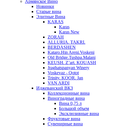
Армянское Вино
Новинки
Старые вина
Элитные Вина
KARAS
Karas
Karas New
ZORAH
ALLURIA. TAKRI.
BERDASHEN
Kataro.Hin Areni.Voskeni
Old Bridge.Tushpa.Malani
KEUSH. Z’art. KOUASH
Jraghatspanyan Winery
Voskevaz - Qotot
Trinity. KOOR. Jan
VAN ARDI
Иджеванский ВКЗ
Коллекционные вина
Виноградные вина
Вина 0,75 л
Большой объем
Эксклюзивные вина
Фруктовые вина
Cувенирные вина