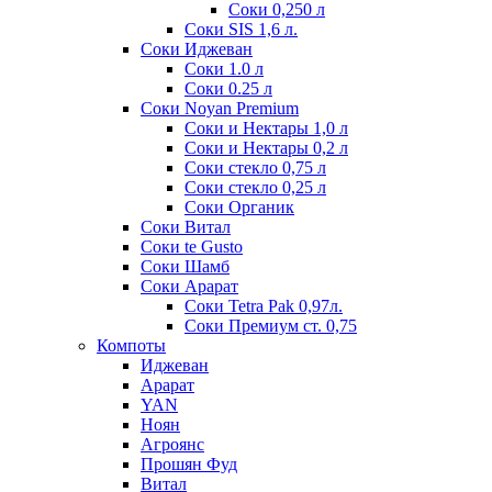
Соки 0,250 л
Соки SIS 1,6 л.
Соки Иджеван
Соки 1.0 л
Соки 0.25 л
Соки Noyan Premium
Соки и Нектары 1,0 л
Соки и Нектары 0,2 л
Соки стекло 0,75 л
Соки стекло 0,25 л
Соки Органик
Соки Витал
Соки te Gusto
Соки Шамб
Соки Арарат
Соки Tetra Pak 0,97л.
Соки Премиум ст. 0,75
Компоты
Иджеван
Арарат
YAN
Ноян
Агроянс
Прошян Фуд
Витал