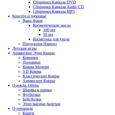
Сборники Кавказа DVD
Сборники Кавказа Audio CD
Сборники Кавказа MP3
Красота и здоровье
Ваки Фарм
Косметические масла
100 мл
50 мл
Косметика для ухода
Продукция Наринэ
Детские игры
Армянские Этно Ковры
Коврики
Половики
Ковры Модерн
3 D Ковры
Классические Ковры
Армянские Ковры
Одежда. Обувь
Шарфы и шапки
Футболки
Бейсболки
Этно масики балетки
О геноциде
Книги