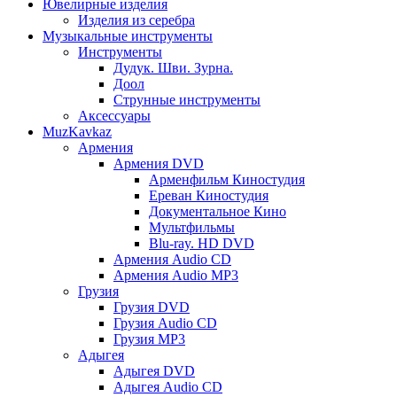
Ювелирные изделия
Изделия из серебра
Музыкальные инструменты
Инструменты
Дудук. Шви. Зурна.
Доол
Струнные инструменты
Аксессуары
MuzKavkaz
Армения
Армения DVD
Арменфильм Киностудия
Ереван Киностудия
Документальное Кино
Мультфильмы
Blu-ray. HD DVD
Армения Audio CD
Армения Audio MP3
Грузия
Грузия DVD
Грузия Audio CD
Грузия MP3
Адыгея
Адыгея DVD
Адыгея Audio CD