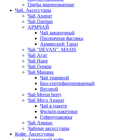
Грибы маринованные
Чай. Аксессуары
Чай Арарат
Чай Darman
АРМЧАЙ
Чай заварочный
Прозрачная фасовка
Армянский Тараз
Чай "IJEVAN". MASIS
Чай Агат
Чай Нане
Чай Гюмри
Чай Манана
Чай травяной
Био-сертифицированный
Весовой
Чай Meron berry
Чай Мега Арарат
Чай в пакете
Фильтр-пакетики
Гофроупаковка
Чай Амарас
Чайные аксессуары
Кофе. Аксессуары
Армянский кофе