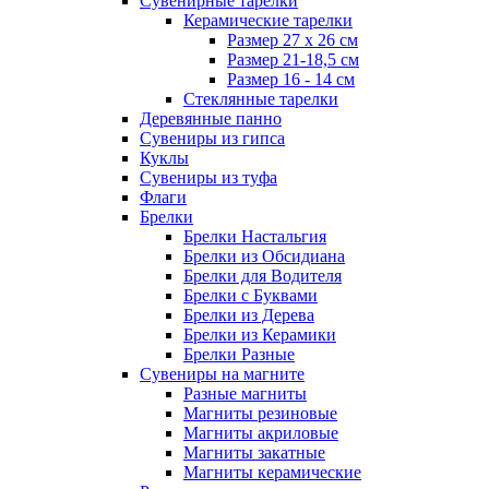
Сувенирные тарелки
Керамические тарелки
Размер 27 х 26 см
Размер 21-18,5 см
Размер 16 - 14 см
Стеклянные тарелки
Деревянные панно
Сувениры из гипса
Куклы
Сувениры из туфа
Флаги
Брелки
Брелки Настальгия
Брелки из Обсидиана
Брелки для Водителя
Брелки с Буквами
Брелки из Дерева
Брелки из Керамики
Брелки Разные
Сувениры на магните
Разные магниты
Магниты резиновые
Магниты акриловые
Магниты закатные
Магниты керамические