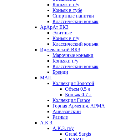
Коньяк в п/у
Коньяк в тубе
Спиртные напитки
Классический коньяк
АрАрАт ЕКЗ
Элитные
Коньяк в п/у
Классический коньяк
Иджеванский ВКЗ
Марочные коньяки
Коньяки п/у
Классический коньяк
Бренди
МАП
Коллекция Золотой
Объем 0,5 л
Коньяк 0,7 л
Коллекция France
Горная Армения. АРМА
Айвазовский
Разные
А.К.З.
А.К.З. п/у
Grand Sargis
URARTU