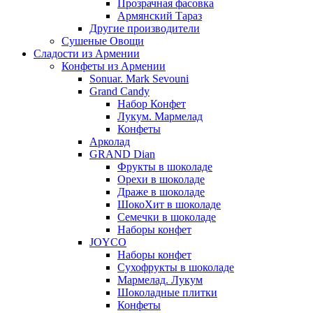
Прозрачная фасовка
Армянский Тараз
Другие производители
Сушеные Овощи
Сладости из Армении
Конфеты из Армении
Sonuar. Mark Sevouni
Grand Candy
Набор Конфет
Лукум. Мармелад
Конфеты
Арколад
GRAND Dian
Фрукты в шоколаде
Орехи в шоколаде
Драже в шоколаде
ШокоХит в шоколаде
Семечки в шоколаде
Наборы конфет
JOYCO
Наборы конфет
Сухофрукты в шоколаде
Мармелад. Лукум
Шоколадные плитки
Конфеты