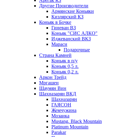
Арегак КЗ
Другие Производители
Армянские Коньяки
Кизлярский КЗ
Коньяк в Бочке
Гиневан ВЗ
Коньяк "СИС АЛКО"
Иджеванский ВКЗ
Мараси
Подарочные
Страна Камней
Коньяк в п/у
Коньяк 0,5 л.
Коньяк 0,2 л.
Аркон Трейд
Мргашен
Шаумян Вин
Шахназарян ВКД
Шахназарян
ГАЯСОН
Жемчужина
Мозаика
Mustang. Black Mountain
Platinum Mountain
Parakar