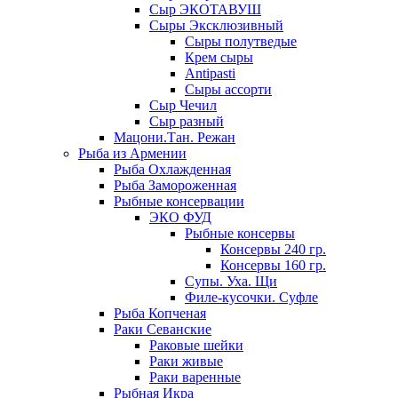
Сыр ЭКОТАВУШ
Сыры Эксклюзивный
Сыры полутведые
Крем сыры
Antipasti
Сыры ассорти
Сыр Чечил
Сыр разный
Мацони.Тан. Режан
Рыба из Армении
Рыба Охлажденная
Рыба Замороженная
Рыбные консервации
ЭКО ФУД
Рыбные консервы
Консервы 240 гр.
Консервы 160 гр.
Супы. Уха. Щи
Филе-кусочки. Суфле
Рыба Копченая
Раки Севанские
Раковые шейки
Раки живые
Раки варенные
Рыбная Икра