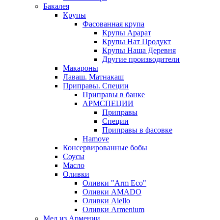
Бакалея
Крупы
Фасованная крупа
Крупы Арарат
Крупы Нат Продукт
Крупы Наша Деревня
Другие производители
Макароны
Лаваш. Матнакаш
Приправы. Специи
Приправы в банке
АРМСПЕЦИИ
Приправы
Специи
Приправы в фасовке
Hamove
Консервированные бобы
Соусы
Масло
Оливки
Оливки "Arm Eco"
Оливки AMADO
Оливки Aiello
Оливки Armenium
Мед из Армении