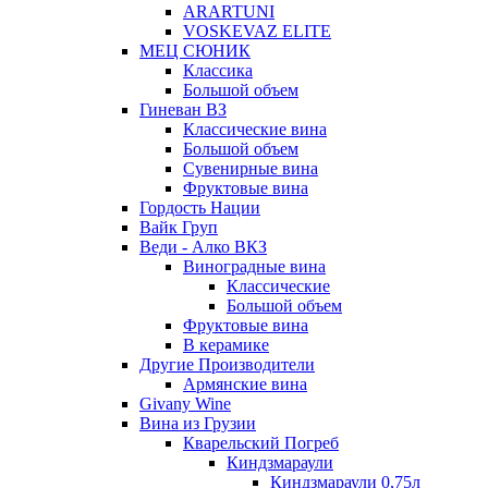
ARARTUNI
VOSKEVAZ ELITE
МЕЦ СЮНИК
Классика
Большой объем
Гиневан ВЗ
Классические вина
Большой объем
Сувенирные вина
Фруктовые вина
Гордость Нации
Вайк Груп
Веди - Алко ВКЗ
Виноградные вина
Классические
Большой объем
Фруктовые вина
В керамике
Другие Производители
Армянские вина
Givany Wine
Вина из Грузии
Кварельский Погреб
Киндзмараули
Киндзмараули 0,75л