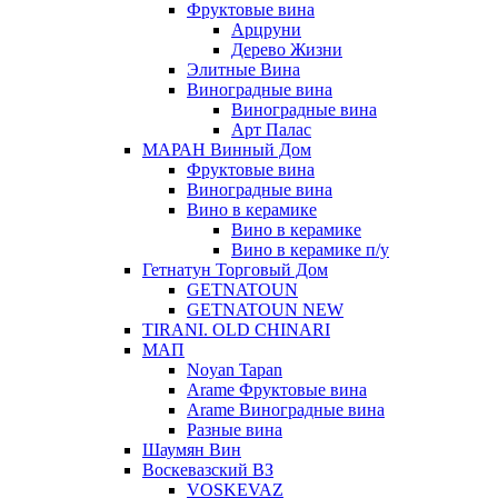
Фруктовые вина
Арцруни
Дерево Жизни
Элитные Вина
Виноградные вина
Виноградные вина
Арт Палас
МАРАН Винный Дом
Фруктовые вина
Виноградные вина
Вино в керамике
Вино в керамике
Вино в керамике п/у
Гетнатун Торговый Дом
GETNATOUN
GETNATOUN NEW
TIRANI. OLD CHINARI
МАП
Noyan Tapan
Arame Фруктовые вина
Arame Виноградные вина
Разные вина
Шаумян Вин
Воскевазский ВЗ
VOSKEVAZ