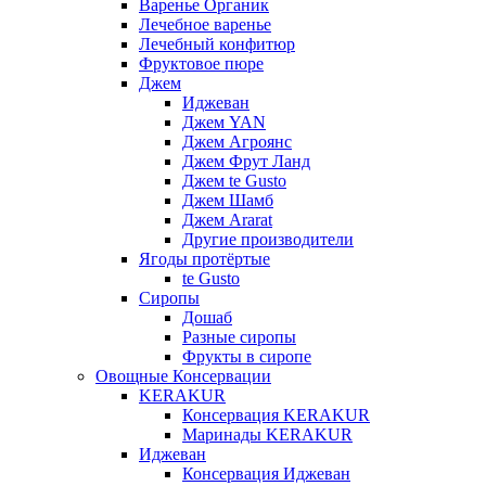
Варенье Органик
Лечебное варенье
Лечебный конфитюр
Фруктовое пюре
Джем
Иджеван
Джем YAN
Джем Агроянс
Джем Фрут Ланд
Джем te Gusto
Джем Шамб
Джем Ararat
Другие производители
Ягоды протёртые
te Gusto
Сиропы
Дошаб
Разные сиропы
Фрукты в сиропе
Овощные Консервации
KERAKUR
Консервация KERAKUR
Маринады KERAKUR
Иджеван
Консервация Иджеван