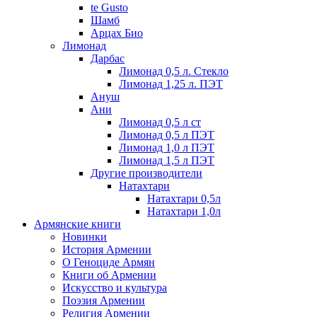
te Gusto
Шамб
Арцах Био
Лимонад
Дарбас
Лимонад 0,5 л. Стекло
Лимонад 1,25 л. ПЭТ
Ануш
Ани
Лимонад 0,5 л ст
Лимонад 0,5 л ПЭТ
Лимонад 1,0 л ПЭТ
Лимонад 1,5 л ПЭТ
Другие производители
Натахтари
Натахтари 0,5л
Натахтари 1,0л
Армянские книги
Новинки
История Армении
О Геноциде Армян
Книги об Армении
Иcкусство и культура
Поэзия Армении
Религия Армении