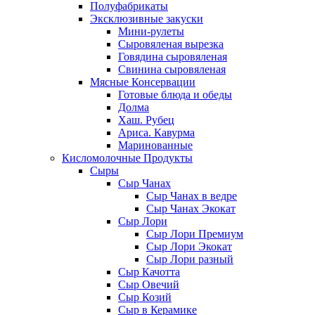
Полуфабрикаты
Эксклюзивные закуски
Мини-рулеты
Сыровяленая вырезка
Говядина сыровяленая
Свинина сыровяленая
Мясные Консервации
Готовые блюда и обеды
Долма
Хаш. Рубец
Ариса. Кавурма
Маринованные
Кисломолочные Продукты
Сыры
Сыр Чанах
Сыр Чанах в ведре
Сыр Чанах Экокат
Сыр Лори
Сыр Лори Премиум
Сыр Лори Экокат
Сыр Лори разный
Сыр Качотта
Сыр Овечий
Сыр Козий
Сыр в Керамике