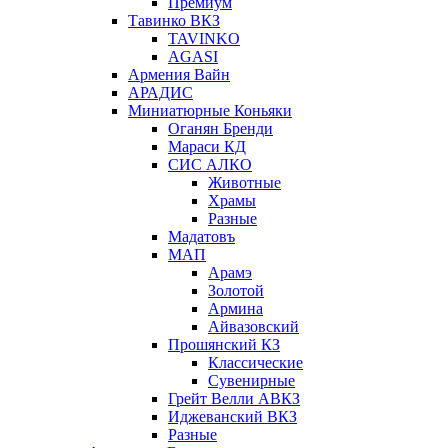
Премиум
Тавинко ВКЗ
TAVINKO
AGASI
Армения Вайн
АРАДИС
Миниатюрные Коньяки
Оганян Бренди
Мараси КД
СИС АЛКО
Животные
Храмы
Разные
Мадатовъ
МАП
Арамэ
Золотой
Армина
Айвазовский
Прошянский КЗ
Классические
Сувенирные
Грейт Велли АВКЗ
Иджеванский ВКЗ
Разные