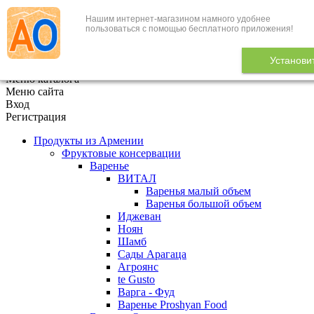
Нашим интернет-магазином намного удобнее
+7 (495) 646-888-1
пользоваться с помощью бесплатного приложения!
В корзине
0
товаров
Установи
x
Меню каталога
Меню сайта
Вход
Регистрация
Продукты из Армении
Фруктовые консервации
Варенье
ВИТАЛ
Варенья малый объем
Варенья большой объем
Иджеван
Ноян
Шамб
Сады Арагаца
Агроянс
te Gusto
Варга - Фуд
Варенье Proshyan Food