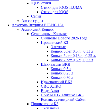
IQOS стики
Стики для IQOS ILUMA
Стики для IQOS
Сenter
Акссессуары
Алкоголь Витрина ЕГАИС 18+
Армянский Коньяк
Сувенирные Коньяки
Символы Нового 2026 Года
Прошянский КЗ
Элитные
Коньяк 5 лет 0,5 л., 0,33 л
Коньяк 5 лет 0,18 л., 0,25 л.
Коньяк 7 лет 0,5 л., 0,33 л
Шахназарян ВКД
Коньяк 0,5 л
Коньяк 0,25 л
Коньяк 0,70 л
Иджеванский ВКЗ
СИС АЛКО
Веди Алко
САМКОН / Тавинко ВКЗ
Коньяк сувенирный Сабля
Прошянский КЗ
Эксклюзив