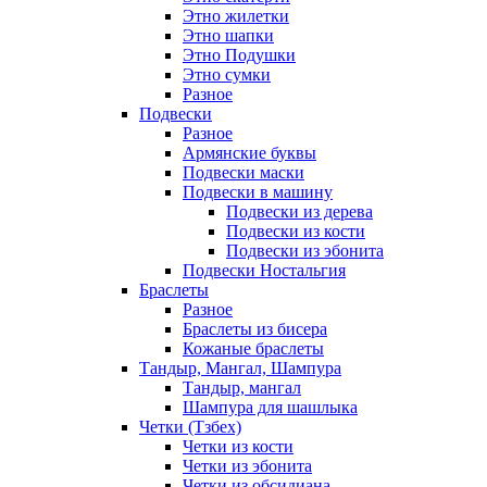
Этно жилетки
Этно шапки
Этно Подушки
Этно сумки
Разное
Подвески
Разное
Армянские буквы
Подвески маски
Подвески в машину
Подвески из дерева
Подвески из кости
Подвески из эбонита
Подвески Ностальгия
Браслеты
Разное
Браслеты из бисера
Кожаные браслеты
Тандыр, Мангал, Шампура
Тандыр, мангал
Шампура для шашлыка
Четки (Тзбех)
Четки из кости
Четки из эбонита
Четки из обсидиана