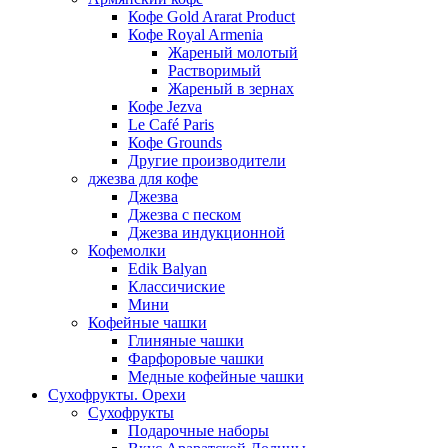
Кофе Gold Ararat Product
Кофе Royal Armenia
Жареный молотый
Растворимый
Жареный в зернах
Кофе Jezva
Le Café Paris
Кофе Grounds
Другие производители
джезва для кофе
Джезва
Джезва с песком
Джезва индукционной
Кофемолки
Edik Balyan
Классичиские
Мини
Кофейные чашки
Глиняные чашки
Фарфоровые чашки
Медные кофейные чашки
Сухофрукты. Орехи
Сухофрукты
Подарочные наборы