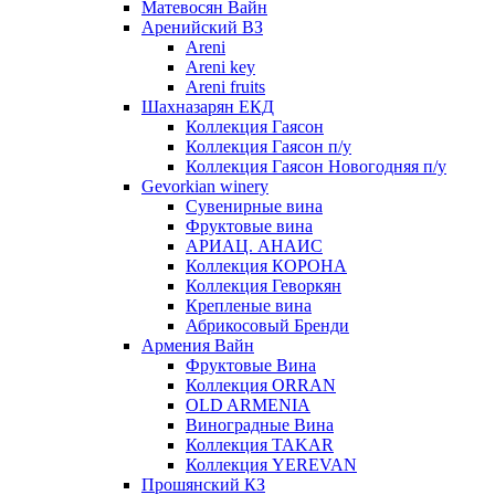
Матевосян Вайн
Аренийский ВЗ
Areni
Areni key
Areni fruits
Шахназарян ЕКД
Коллекция Гаясон
Коллекция Гаясон п/у
Коллекция Гаясон Новогодняя п/у
Gevorkian winery
Сувенирные вина
Фруктовые вина
АРИАЦ. АНАИС
Коллекция КОРОНА
Коллекция Геворкян
Крепленые вина
Абрикосовый Бренди
Армения Вайн
Фруктовые Вина
Коллекция ORRAN
OLD ARMENIA
Виноградные Вина
Коллекция TAKAR
Коллекция YEREVAN
Прошянский КЗ