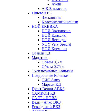
Avetis
А.К.З. классик
Гиневан ВЗ
Эксклюзив
Классический коньяк
НОЙ ЕКВВКА
НОЙ Эксклюзив
НОЙ Классик
НОЙ Легенды
NOY Very Speсial
НОЙ Кремлин
Оганян КЗ
Мадатовъ
Объем 0,5 л
Объем 0,75 л
Эксклюзивные Коньяки
Подарочные Коньяки
СИС Алко
Мараси КД
Грейт Велли АВКЗ
САМКОН КЗ
САЯТ - НОВА
Веди - Алко ВКЗ
Егвардский ВКЗ