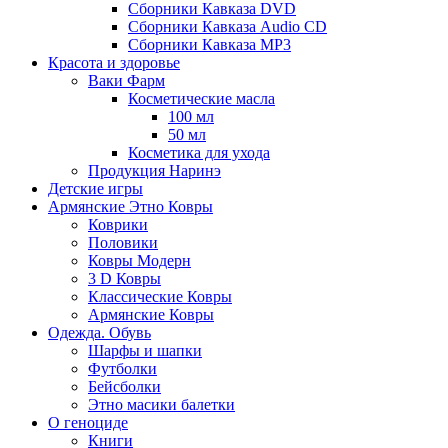
Сборники Кавказа DVD
Сборники Кавказа Audio CD
Сборники Кавказа MP3
Красота и здоровье
Ваки Фарм
Косметические масла
100 мл
50 мл
Косметика для ухода
Продукция Наринэ
Детские игры
Армянские Этно Ковры
Коврики
Половики
Ковры Модерн
3 D Ковры
Классические Ковры
Армянские Ковры
Одежда. Обувь
Шарфы и шапки
Футболки
Бейсболки
Этно масики балетки
О геноциде
Книги