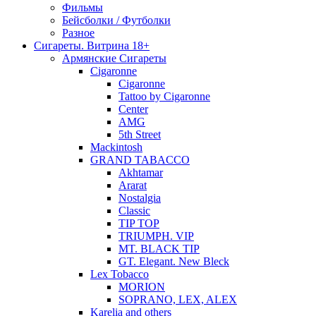
Фильмы
Бейсболки / Футболки
Разное
Сигареты. Витрина 18+
Армянские Сигареты
Cigaronne
Cigaronne
Tattoo by Cigaronne
Center
AMG
5th Street
Mackintosh
GRAND TABACCO
Akhtamar
Ararat
Nostalgia
Classic
TIP TOP
TRIUMPH. VIP
MT. BLACK TIP
GT. Elegant. New Bleck
Lex Tobacco
MORION
SOPRANO, LEX, ALEX
Karelia and others