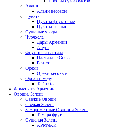
Наборы сухофруктов
Алани
Алани весовой
Цукаты
Цукаты фруктовые
Цукаты разные
Сушеные ягоды
Чурчхела
Дары Армении
Ануш
Фруктовая пастила
Пастила te Gusto
Разное
Орехи
Орехи весовые
Орехи в меду
Te Gusto
Фрукты из Армении
Овощи. Зелень
Свежие Овощи
Свежая Зелень
Замороженные Овощи и Зелень
Тамара фрут
Сушеная Зелень
АРМЧАЙ