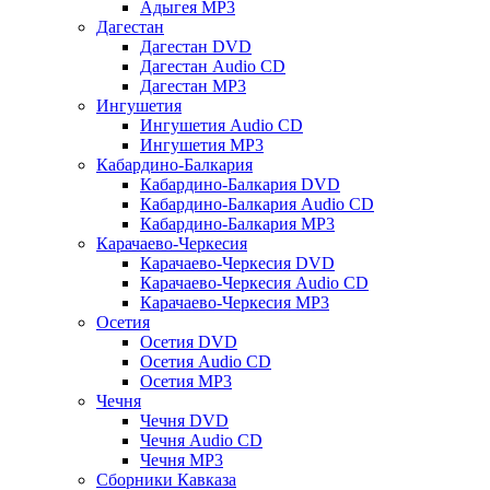
Адыгея MP3
Дагестан
Дагестан DVD
Дагестан Audio CD
Дагестан MP3
Ингушетия
Ингушетия Audio CD
Ингушетия MP3
Кабардино-Балкария
Кабардино-Балкария DVD
Кабардино-Балкария Audio CD
Кабардино-Балкария MP3
Карачаево-Черкесия
Карачаево-Черкесия DVD
Карачаево-Черкесия Audio CD
Карачаево-Черкесия MP3
Осетия
Осетия DVD
Осетия Audio CD
Осетия MP3
Чечня
Чечня DVD
Чечня Audio CD
Чечня MP3
Сборники Кавказа