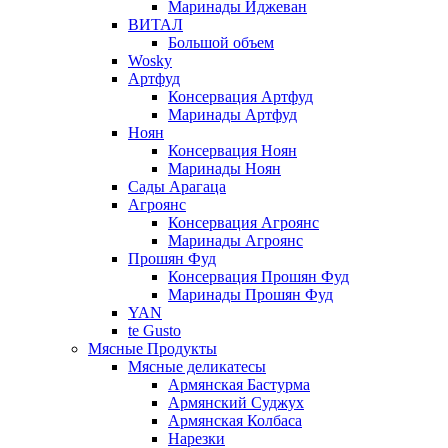
Маринады Иджеван
ВИТАЛ
Большой объем
Wosky
Артфуд
Консервация Артфуд
Маринады Артфуд
Ноян
Консервация Ноян
Маринады Ноян
Сады Арагаца
Агроянс
Консервация Агроянс
Маринады Агроянс
Прошян Фуд
Консервация Прошян Фуд
Маринады Прошян Фуд
YAN
te Gusto
Мясные Продукты
Мясные деликатесы
Армянская Бастурма
Армянский Суджух
Армянская Колбаса
Нарезки