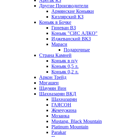
Арегак КЗ
Другие Производители
Армянские Коньяки
Кизлярский КЗ
Коньяк в Бочке
Гиневан ВЗ
Коньяк "СИС АЛКО"
Иджеванский ВКЗ
Мараси
Подарочные
Страна Камней
Коньяк в п/у
Коньяк 0,5 л.
Коньяк 0,2 л.
Аркон Трейд
Мргашен
Шаумян Вин
Шахназарян ВКД
Шахназарян
ГАЯСОН
Жемчужина
Мозаика
Mustang. Black Mountain
Platinum Mountain
Parakar