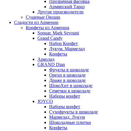
Прозрачная фасовка
Армянский Тараз
Другие производители
Сушеные Овощи
Сладости из Армении
Конфеты из Армении
Sonuar. Mark Sevouni
Grand Candy
Набор Конфет
Лукум. Мармелад
Конфеты
Арколад
GRAND Dian
Фрукты в шоколаде
Орехи в шоколаде
Драже в шоколаде
ШокоХит в шоколаде
Семечки в шоколаде
Наборы конфет
JOYCO
Наборы конфет
Сухофрукты в шоколаде
Мармелад. Лукум
Шоколадные плитки
Конфеты