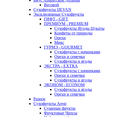
Вкус Араратской Долины
Весовой
Сухофрукты IJEVAN
Эксклюзивные Сухофрукты
ГИФТ - GIFT
ПРЕМИУМ - PREMIUM
Сухофрукты Ягоды Цукаты
Конфеты от природы
Орехи
Микс
ГУРМЭ - GOURMET
Сухофрукты с начинками
Орехи и семечки
Сухофрукты и ягоды
ЭКСТРА - EXTRA
Сухофрукты с начинками
Орехи и семечки
Сухофрукты и ягоды
ЭКОНОМ - ECONOM
Сухофрукты и ягоды
Орехи и семечки
Разное
Сухофрукты Aregi
Сушеные фрукты
Фруктовые Чипсы