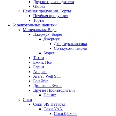
Другие производители
Globex
Печёная продукция. Торты
Печёная продукция
Торты
Безалкогольные напитки
Минеральная Вода
Джермук. Бюрег
Джермук
Джермук классика
Со вкусом лимона
Бюрег
Татни
Бжни. Ной
Гарни
Апаран
Ararat. Well Still
Бон Жур
Дилижан. Зулал
Другие Производители
Dausuz
Соки
Соки SIS Натурал
Соки YAN
Соки 0,930 л