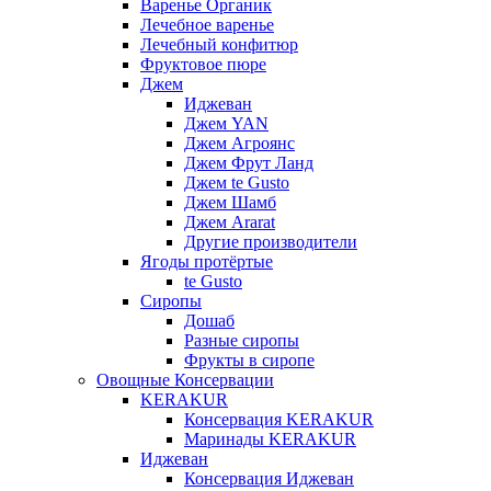
Варенье Органик
Лечебное варенье
Лечебный конфитюр
Фруктовое пюре
Джем
Иджеван
Джем YAN
Джем Агроянс
Джем Фрут Ланд
Джем te Gusto
Джем Шамб
Джем Ararat
Другие производители
Ягоды протёртые
te Gusto
Сиропы
Дошаб
Разные сиропы
Фрукты в сиропе
Овощные Консервации
KERAKUR
Консервация KERAKUR
Маринады KERAKUR
Иджеван
Консервация Иджеван