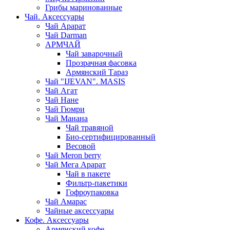
Грибы маринованные
Чай. Аксессуары
Чай Арарат
Чай Darman
АРМЧАЙ
Чай заварочный
Прозрачная фасовка
Армянский Тараз
Чай "IJEVAN". MASIS
Чай Агат
Чай Нане
Чай Гюмри
Чай Манана
Чай травяной
Био-сертифицированный
Весовой
Чай Meron berry
Чай Мега Арарат
Чай в пакете
Фильтр-пакетики
Гофроупаковка
Чай Амарас
Чайные аксессуары
Кофе. Аксессуары
Армянский кофе