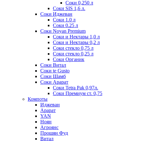
Соки 0,250 л
Соки SIS 1,6 л.
Соки Иджеван
Соки 1.0 л
Соки 0.25 л
Соки Noyan Premium
Соки и Нектары 1,0 л
Соки и Нектары 0,2 л
Соки стекло 0,75 л
Соки стекло 0,25 л
Соки Органик
Соки Витал
Соки te Gusto
Соки Шамб
Соки Арарат
Соки Tetra Pak 0,97л.
Соки Премиум ст. 0,75
Компоты
Иджеван
Арарат
YAN
Ноян
Агроянс
Прошян Фуд
Витал