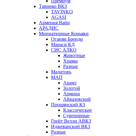
Премиум
Тавинко ВКЗ
TAVINKO
AGASI
Армения Вайн
АРАДИС
Миниатюрные Коньяки
Оганян Бренди
Мараси КД
СИС АЛКО
Животные
Храмы
Разные
Мадатовъ
МАП
Арамэ
Золотой
Армина
Айвазовский
Прошянский КЗ
Классические
Сувенирные
Грейт Велли АВКЗ
Иджеванский ВКЗ
Разные