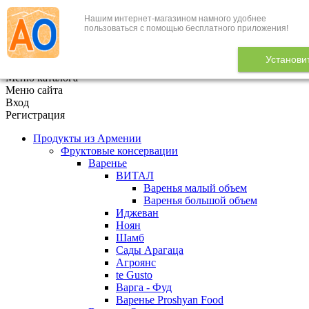
Нашим интернет-магазином намного удобнее
+7 (495) 646-888-1
пользоваться с помощью бесплатного приложения!
В корзине
0
товаров
Установи
x
Меню каталога
Меню сайта
Вход
Регистрация
Продукты из Армении
Фруктовые консервации
Варенье
ВИТАЛ
Варенья малый объем
Варенья большой объем
Иджеван
Ноян
Шамб
Сады Арагаца
Агроянс
te Gusto
Варга - Фуд
Варенье Proshyan Food