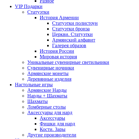
Разное
VIP Подарки
Статуэтки
История Армении
Статуэтки полистоун
Статуэтки бронза
Церкви. Статуэтки
Армянский алфавит
Галерея образов
История России
Мировая история
Уникальные сувенирные светильники
Сувенирные ночники
Армянские монеты
Деревянные изделия
Настольные игры
Армянские Нарды
Нарды + Шахматы
Шахматы
Ломберные столы
Аксессуары для нард
Аксессуары
Фишки для нард
Кости. Зары
Другие производители