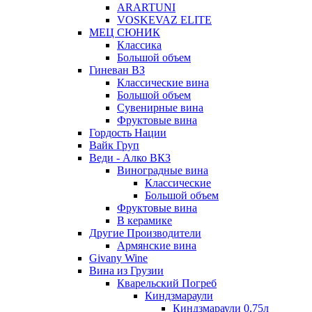
ARARTUNI
VOSKEVAZ ELITE
МЕЦ СЮНИК
Классика
Большой объем
Гиневан ВЗ
Классические вина
Большой объем
Сувенирные вина
Фруктовые вина
Гордость Нации
Вайк Груп
Веди - Алко ВКЗ
Виноградные вина
Классические
Большой объем
Фруктовые вина
В керамике
Другие Производители
Армянские вина
Givany Wine
Вина из Грузии
Кварельский Погреб
Киндзмараули
Киндзмараули 0,75л