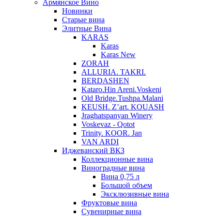
Армянское Вино
Новинки
Старые вина
Элитные Вина
KARAS
Karas
Karas New
ZORAH
ALLURIA. TAKRI.
BERDASHEN
Kataro.Hin Areni.Voskeni
Old Bridge.Tushpa.Malani
KEUSH. Z’art. KOUASH
Jraghatspanyan Winery
Voskevaz - Qotot
Trinity. KOOR. Jan
VAN ARDI
Иджеванский ВКЗ
Коллекционные вина
Виноградные вина
Вина 0,75 л
Большой объем
Эксклюзивные вина
Фруктовые вина
Cувенирные вина