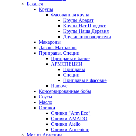
Бакалея
Крупы
Фасованная крупа
Крупы Арарат
Крупы Нат Продукт
Крупы Наша Деревня
Другие производители
Макароны
Лаваш. Матнакаш
Приправы. Специи
Приправы в банке
АРМСПЕЦИИ
Приправы
Специи
Приправы в фасовке
Hamove
Консервированные бобы
Соусы
Масло
Оливки
Оливки "Arm Eco"
Оливки AMADO
Оливки Aiello
Оливки Armenium
Мед из Армении