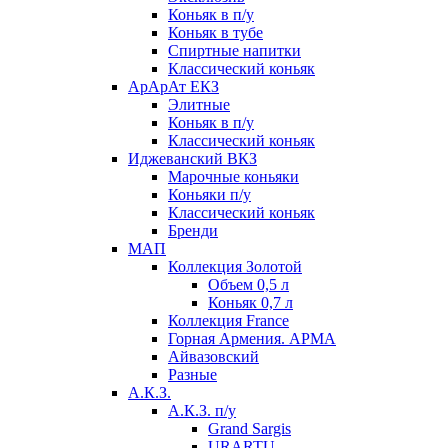
Коньяк в п/у
Коньяк в тубе
Спиртные напитки
Классический коньяк
АрАрАт ЕКЗ
Элитные
Коньяк в п/у
Классический коньяк
Иджеванский ВКЗ
Марочные коньяки
Коньяки п/у
Классический коньяк
Бренди
МАП
Коллекция Золотой
Объем 0,5 л
Коньяк 0,7 л
Коллекция France
Горная Армения. АРМА
Айвазовский
Разные
А.К.З.
А.К.З. п/у
Grand Sargis
URARTU