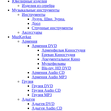
Ювелирные изделия
Изделия из серебра
Музыкальные инструменты
Инструменты
Дудук. Шви. Зурна.
Доол
Струнные инструменты
Аксессуары
MuzKavkaz
Армения
Армения DVD
Арменфильм Киностудия
Ереван Киностудия
Документальное Кино
Мультфильмы
Blu-ray. HD DVD
Армения Audio CD
Армения Audio MP3
Грузия
Грузия DVD
Грузия Audio CD
Грузия MP3
Адыгея
Адыгея DVD
Адыгея Audio CD