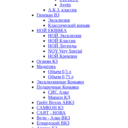
Avetis
А.К.З. классик
Гиневан ВЗ
Эксклюзив
Классический коньяк
НОЙ ЕКВВКА
НОЙ Эксклюзив
НОЙ Классик
НОЙ Легенды
NOY Very Speсial
НОЙ Кремлин
Оганян КЗ
Мадатовъ
Объем 0,5 л
Объем 0,75 л
Эксклюзивные Коньяки
Подарочные Коньяки
СИС Алко
Мараси КД
Грейт Велли АВКЗ
САМКОН КЗ
САЯТ - НОВА
Веди - Алко ВКЗ
Егвардский ВКЗ