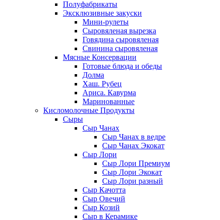
Полуфабрикаты
Эксклюзивные закуски
Мини-рулеты
Сыровяленая вырезка
Говядина сыровяленая
Свинина сыровяленая
Мясные Консервации
Готовые блюда и обеды
Долма
Хаш. Рубец
Ариса. Кавурма
Маринованные
Кисломолочные Продукты
Сыры
Сыр Чанах
Сыр Чанах в ведре
Сыр Чанах Экокат
Сыр Лори
Сыр Лори Премиум
Сыр Лори Экокат
Сыр Лори разный
Сыр Качотта
Сыр Овечий
Сыр Козий
Сыр в Керамике