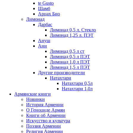
te Gusto
Шамб
Арцах Био
Лимонад
Дарбас
Лимонад 0,5 л. Стекло
Лимонад 1,25 л. ПЭТ
Ануш
Ани
Лимонад 0,5 л ст
Лимонад 0,5 л ПЭТ
Лимонад 1,0 л ПЭТ
Лимонад 1,5 л ПЭТ
Другие производители
Натахтари
Натахтари 0,5л
Натахтари 1,0л
Армянские книги
Новинки
История Армении
О Геноциде Армян
Книги об Армении
Иcкусство и культура
Поэзия Армении
Религия Армении