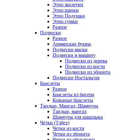
Этно жилетки
Этно шапки
Этно Подушки
Этно сумки
Разное
Подвески
Разное
Армянские буквы
Подвески маски
Подвески в машину
Подвески из дерева
Подвески из кости
Подвески из эбонита
Подвески Ностальгия
Браслеты
Разное
Браслеты из бисера
Кожаные браслеты
Тандыр, Мангал, Шампура
Тандыр, мангал
Шампура для шашлыка
Четки (Тзбех)
Четки из кости
Четки из эбонита
Четки из обсидиана