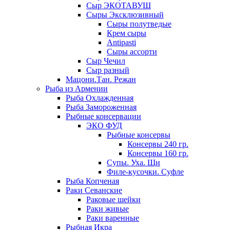
Сыр ЭКОТАВУШ
Сыры Эксклюзивный
Сыры полутведые
Крем сыры
Antipasti
Сыры ассорти
Сыр Чечил
Сыр разный
Мацони.Тан. Режан
Рыба из Армении
Рыба Охлажденная
Рыба Замороженная
Рыбные консервации
ЭКО ФУД
Рыбные консервы
Консервы 240 гр.
Консервы 160 гр.
Супы. Уха. Щи
Филе-кусочки. Суфле
Рыба Копченая
Раки Севанские
Раковые шейки
Раки живые
Раки варенные
Рыбная Икра