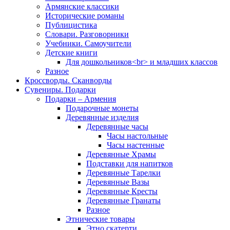
Армянские классики
Исторические романы
Публицистика
Словари. Разговорники
Учебники. Самоучители
Детские книги
Для дошкольников<br> и младших классов
Разное
Кроссворды. Сканворды
Сувениры. Подарки
Подарки – Армения
Подарочные монеты
Деревянные изделия
Деревянные часы
Часы настольные
Часы настенные
Деревянные Храмы
Подставки для напитков
Деревянные Тарелки
Деревянные Вазы
Деревянные Кресты
Деревянные Гранаты
Разное
Этнические товары
Этно скатерти