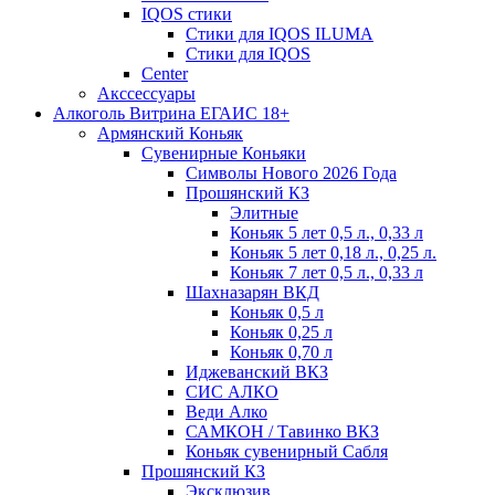
IQOS стики
Стики для IQOS ILUMA
Стики для IQOS
Сenter
Акссессуары
Алкоголь Витрина ЕГАИС 18+
Армянский Коньяк
Сувенирные Коньяки
Символы Нового 2026 Года
Прошянский КЗ
Элитные
Коньяк 5 лет 0,5 л., 0,33 л
Коньяк 5 лет 0,18 л., 0,25 л.
Коньяк 7 лет 0,5 л., 0,33 л
Шахназарян ВКД
Коньяк 0,5 л
Коньяк 0,25 л
Коньяк 0,70 л
Иджеванский ВКЗ
СИС АЛКО
Веди Алко
САМКОН / Тавинко ВКЗ
Коньяк сувенирный Сабля
Прошянский КЗ
Эксклюзив