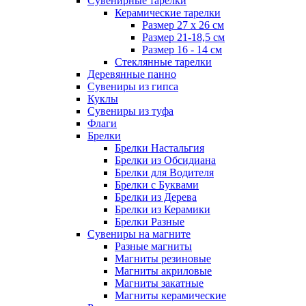
Сувенирные тарелки
Керамические тарелки
Размер 27 х 26 см
Размер 21-18,5 см
Размер 16 - 14 см
Стеклянные тарелки
Деревянные панно
Сувениры из гипса
Куклы
Сувениры из туфа
Флаги
Брелки
Брелки Настальгия
Брелки из Обсидиана
Брелки для Водителя
Брелки с Буквами
Брелки из Дерева
Брелки из Керамики
Брелки Разные
Сувениры на магните
Разные магниты
Магниты резиновые
Магниты акриловые
Магниты закатные
Магниты керамические