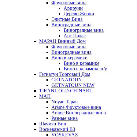
Фруктовые вина
Арцруни
Дерево Жизни
Элитные Вина
Виноградные вина
Виноградные вина
Арт Палас
МАРАН Винный Дом
Фруктовые вина
Виноградные вина
Вино в керамике
Вино в керамике
Вино в керамике п/у
Гетнатун Торговый Дом
GETNATOUN
GETNATOUN NEW
TIRANI. OLD CHINARI
МАП
Noyan Tapan
Arame Фруктовые вина
Arame Виноградные вина
Разные вина
Шаумян Вин
Воскевазский ВЗ
VOSKEVAZ