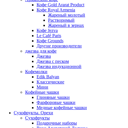
Кофе Gold Ararat Product
Кофе Royal Armenia
Жареный молотый
Растворимый
Жареный в зернах
Кофе Jezva
Le Café Paris
Кофе Grounds
Другие производители
джезва для кофе
Джезва
Джезва с песком
Джезва индукционной
Кофемолки
Edik Balyan
Классичиские
Мини
Кофейные чашки
Глиняные чашки
Фарфоровые чашки
Медные кофейные чашки
Сухофрукты. Орехи
Сухофрукты
Подарочные наборы