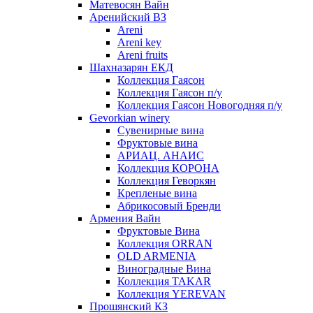
Матевосян Вайн
Аренийский ВЗ
Areni
Areni key
Areni fruits
Шахназарян ЕКД
Коллекция Гаясон
Коллекция Гаясон п/у
Коллекция Гаясон Новогодняя п/у
Gevorkian winery
Сувенирные вина
Фруктовые вина
АРИАЦ. АНАИС
Коллекция КОРОНА
Коллекция Геворкян
Крепленые вина
Абрикосовый Бренди
Армения Вайн
Фруктовые Вина
Коллекция ORRAN
OLD ARMENIA
Виноградные Вина
Коллекция TAKAR
Коллекция YEREVAN
Прошянский КЗ