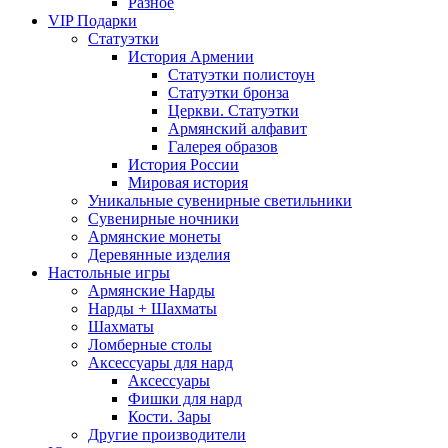
Разное
VIP Подарки
Статуэтки
История Армении
Статуэтки полистоун
Статуэтки бронза
Церкви. Статуэтки
Армянский алфавит
Галерея образов
История России
Мировая история
Уникальные сувенирные светильники
Сувенирные ночники
Армянские монеты
Деревянные изделия
Настольные игры
Армянские Нарды
Нарды + Шахматы
Шахматы
Ломберные столы
Аксессуары для нард
Аксессуары
Фишки для нард
Кости. Зары
Другие производители