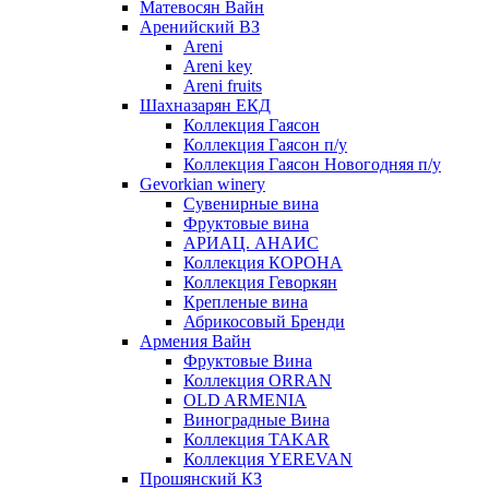
Матевосян Вайн
Аренийский ВЗ
Areni
Areni key
Areni fruits
Шахназарян ЕКД
Коллекция Гаясон
Коллекция Гаясон п/у
Коллекция Гаясон Новогодняя п/у
Gevorkian winery
Сувенирные вина
Фруктовые вина
АРИАЦ. АНАИС
Коллекция КОРОНА
Коллекция Геворкян
Крепленые вина
Абрикосовый Бренди
Армения Вайн
Фруктовые Вина
Коллекция ORRAN
OLD ARMENIA
Виноградные Вина
Коллекция TAKAR
Коллекция YEREVAN
Прошянский КЗ