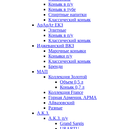
Коньяк в п/у
Коньяк в тубе
Спиртные напитки
Классический коньяк
АрАрАт ЕКЗ
Элитные
Коньяк в п/у
Классический коньяк
Иджеванский ВКЗ
Марочные коньяки
Коньяки п/у
Классический коньяк
Бренди
МАП
Коллекция Золотой
Объем 0,5 л
Коньяк 0,7 л
Коллекция France
Горная Армения. АРМА
Айвазовский
Разные
А.К.З.
А.К.З. п/у
Grand Sargis
URARTU