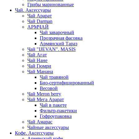
Грибы маринованные
Чай. Аксессуары
Чай Арарат
Чай Darman
АРМЧАЙ
Чай заварочный
Прозрачная фасовка
Армянский Тараз
Чай "IJEVAN". MASIS
Чай Агат
Чай Нане
Чай Гюмри
Чай Манана
Чай травяной
Био-сертифицированный
Весовой
Чай Meron berry
Чай Мега Арарат
Чай в пакете
Фильтр-пакетики
Гофроупаковка
Чай Амарас
Чайные аксессуары
Кофе. Аксессуары
Армянский кофе