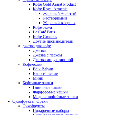
Кофе Gold Ararat Product
Кофе Royal Armenia
Жареный молотый
Растворимый
Жареный в зернах
Кофе Jezva
Le Café Paris
Кофе Grounds
Другие производители
джезва для кофе
Джезва
Джезва с песком
Джезва индукционной
Кофемолки
Edik Balyan
Классичиские
Мини
Кофейные чашки
Глиняные чашки
Фарфоровые чашки
Медные кофейные чашки
Сухофрукты. Орехи
Сухофрукты
Подарочные наборы