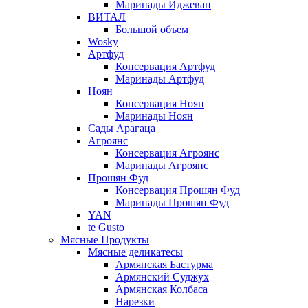
Маринады Иджеван
ВИТАЛ
Большой объем
Wosky
Артфуд
Консервация Артфуд
Маринады Артфуд
Ноян
Консервация Ноян
Маринады Ноян
Сады Арагаца
Агроянс
Консервация Агроянс
Маринады Агроянс
Прошян Фуд
Консервация Прошян Фуд
Маринады Прошян Фуд
YAN
te Gusto
Мясные Продукты
Мясные деликатесы
Армянская Бастурма
Армянский Суджух
Армянская Колбаса
Нарезки