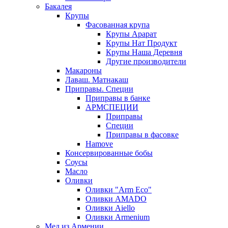
Бакалея
Крупы
Фасованная крупа
Крупы Арарат
Крупы Нат Продукт
Крупы Наша Деревня
Другие производители
Макароны
Лаваш. Матнакаш
Приправы. Специи
Приправы в банке
АРМСПЕЦИИ
Приправы
Специи
Приправы в фасовке
Hamove
Консервированные бобы
Соусы
Масло
Оливки
Оливки "Arm Eco"
Оливки AMADO
Оливки Aiello
Оливки Armenium
Мед из Армении