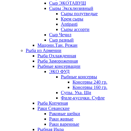
Сыр ЭКОТАВУШ
Сыры Эксклюзивный
Сыры полутведые
Крем сыры
Antipasti
Сыры ассорти
Сыр Чечил
Сыр разный
Мацони.Тан. Режан
Рыба из Армении
Рыба Охлажденная
Рыба Замороженная
Рыбные консервации
ЭКО ФУД
Рыбные консервы
Консервы 240 гр.
Консервы 160 гр.
Супы. Уха. Щи
Филе-кусочки. Суфле
Рыба Копченая
Раки Севанские
Раковые шейки
Раки живые
Раки варенные
Рыбная Икра