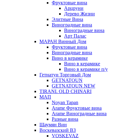
Фруктовые вина
Арцруни
Дерево Жизни
Элитные Вина
Виноградные вина
Виноградные вина
Арт Палас
МАРАН Винный Дом
Фруктовые вина
Виноградные вина
Вино в керамике
Вино в керамике
Вино в керамике п/у
Гетнатун Торговый Дом
GETNATOUN
GETNATOUN NEW
TIRANI. OLD CHINARI
МАП
Noyan Tapan
Arame Фруктовые вина
Arame Виноградные вина
Разные вина
Шаумян Вин
Воскевазский ВЗ
VOSKEVAZ