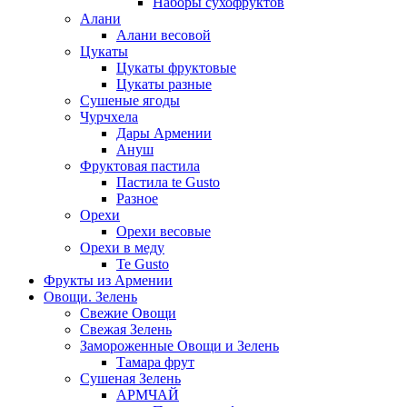
Наборы сухофруктов
Алани
Алани весовой
Цукаты
Цукаты фруктовые
Цукаты разные
Сушеные ягоды
Чурчхела
Дары Армении
Ануш
Фруктовая пастила
Пастила te Gusto
Разное
Орехи
Орехи весовые
Орехи в меду
Te Gusto
Фрукты из Армении
Овощи. Зелень
Свежие Овощи
Свежая Зелень
Замороженные Овощи и Зелень
Тамара фрут
Сушеная Зелень
АРМЧАЙ