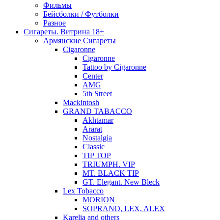
Фильмы
Бейсболки / Футболки
Разное
Сигареты. Витрина 18+
Армянские Сигареты
Cigaronne
Cigaronne
Tattoo by Cigaronne
Center
AMG
5th Street
Mackintosh
GRAND TABACCO
Akhtamar
Ararat
Nostalgia
Classic
TIP TOP
TRIUMPH. VIP
MT. BLACK TIP
GT. Elegant. New Bleck
Lex Tobacco
MORION
SOPRANO, LEX, ALEX
Karelia and others