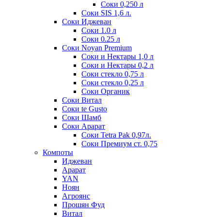
Соки 0,250 л
Соки SIS 1,6 л.
Соки Иджеван
Соки 1.0 л
Соки 0.25 л
Соки Noyan Premium
Соки и Нектары 1,0 л
Соки и Нектары 0,2 л
Соки стекло 0,75 л
Соки стекло 0,25 л
Соки Органик
Соки Витал
Соки te Gusto
Соки Шамб
Соки Арарат
Соки Tetra Pak 0,97л.
Соки Премиум ст. 0,75
Компоты
Иджеван
Арарат
YAN
Ноян
Агроянс
Прошян Фуд
Витал