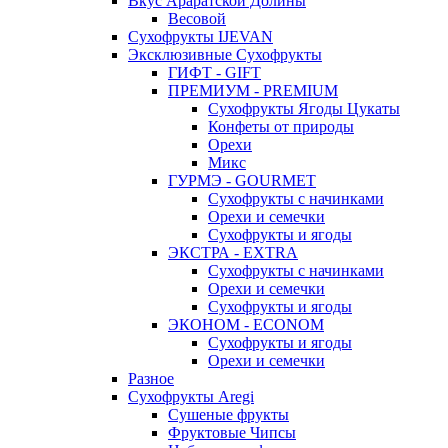
Вкус Араратской Долины
Весовой
Сухофрукты IJEVAN
Эксклюзивные Сухофрукты
ГИФТ - GIFT
ПРЕМИУМ - PREMIUM
Сухофрукты Ягоды Цукаты
Конфеты от природы
Орехи
Микс
ГУРМЭ - GOURMET
Сухофрукты с начинками
Орехи и семечки
Сухофрукты и ягоды
ЭКСТРА - EXTRA
Сухофрукты с начинками
Орехи и семечки
Сухофрукты и ягоды
ЭКОНОМ - ECONOM
Сухофрукты и ягоды
Орехи и семечки
Разное
Сухофрукты Aregi
Сушеные фрукты
Фруктовые Чипсы