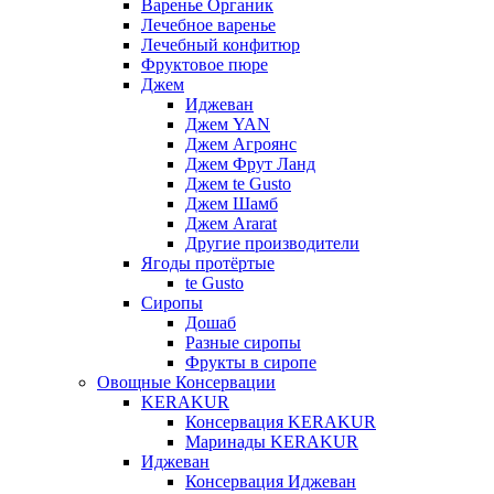
Варенье Органик
Лечебное варенье
Лечебный конфитюр
Фруктовое пюре
Джем
Иджеван
Джем YAN
Джем Агроянс
Джем Фрут Ланд
Джем te Gusto
Джем Шамб
Джем Ararat
Другие производители
Ягоды протёртые
te Gusto
Сиропы
Дошаб
Разные сиропы
Фрукты в сиропе
Овощные Консервации
KERAKUR
Консервация KERAKUR
Маринады KERAKUR
Иджеван
Консервация Иджеван