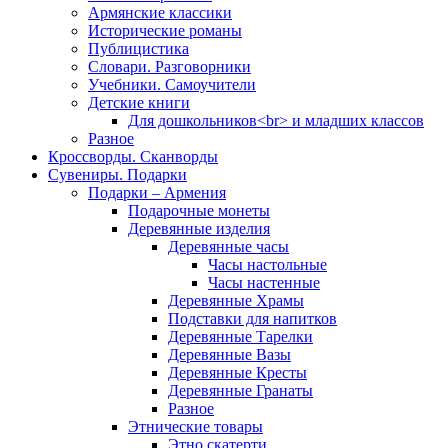
Армянские классики
Исторические романы
Публицистика
Словари. Разговорники
Учебники. Самоучители
Детские книги
Для дошкольников<br> и младших классов
Разное
Кроссворды. Сканворды
Сувениры. Подарки
Подарки – Армения
Подарочные монеты
Деревянные изделия
Деревянные часы
Часы настольные
Часы настенные
Деревянные Храмы
Подставки для напитков
Деревянные Тарелки
Деревянные Вазы
Деревянные Кресты
Деревянные Гранаты
Разное
Этнические товары
Этно скатерти