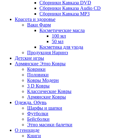
Сборники Кавказа DVD
Сборники Кавказа Audio CD
Сборники Кавказа MP3
Красота и здоровье
Ваки Фарм
Косметические масла
100 мл
50 мл
Косметика для ухода
Продукция Наринэ
Детские игры
Армянские Этно Ковры
Коврики
Половики
Ковры Модерн
3 D Ковры
Классические Ковры
Армянские Ковры
Одежда. Обувь
Шарфы и шапки
Футболки
Бейсболки
Этно масики балетки
О геноциде
Книги