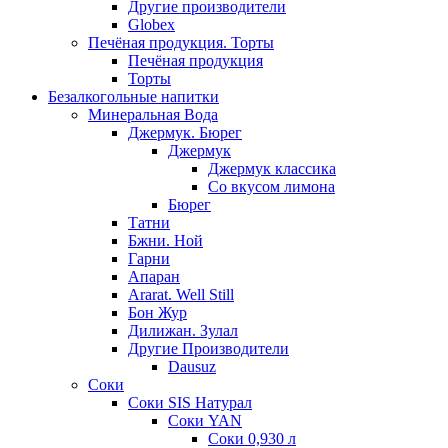
Другие производители
Globex
Печёная продукция. Торты
Печёная продукция
Торты
Безалкогольные напитки
Минеральная Вода
Джермук. Бюрег
Джермук
Джермук классика
Со вкусом лимона
Бюрег
Татни
Бжни. Ной
Гарни
Апаран
Ararat. Well Still
Бон Жур
Дилижан. Зулал
Другие Производители
Dausuz
Соки
Соки SIS Натурал
Соки YAN
Соки 0,930 л