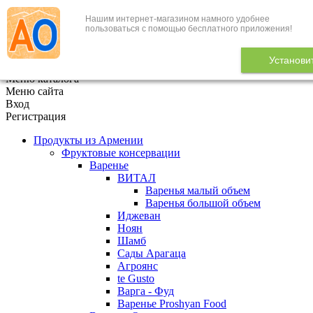
Нашим интернет-магазином намного удобнее
+7 (495) 646-888-1
пользоваться с помощью бесплатного приложения!
В корзине
0
товаров
Установи
x
Меню каталога
Меню сайта
Вход
Регистрация
Продукты из Армении
Фруктовые консервации
Варенье
ВИТАЛ
Варенья малый объем
Варенья большой объем
Иджеван
Ноян
Шамб
Сады Арагаца
Агроянс
te Gusto
Варга - Фуд
Варенье Proshyan Food