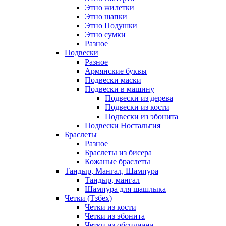
Этно жилетки
Этно шапки
Этно Подушки
Этно сумки
Разное
Подвески
Разное
Армянские буквы
Подвески маски
Подвески в машину
Подвески из дерева
Подвески из кости
Подвески из эбонита
Подвески Ностальгия
Браслеты
Разное
Браслеты из бисера
Кожаные браслеты
Тандыр, Мангал, Шампура
Тандыр, мангал
Шампура для шашлыка
Четки (Тзбех)
Четки из кости
Четки из эбонита
Четки из обсидиана