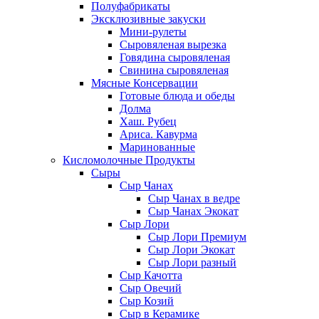
Полуфабрикаты
Эксклюзивные закуски
Мини-рулеты
Сыровяленая вырезка
Говядина сыровяленая
Свинина сыровяленая
Мясные Консервации
Готовые блюда и обеды
Долма
Хаш. Рубец
Ариса. Кавурма
Маринованные
Кисломолочные Продукты
Сыры
Сыр Чанах
Сыр Чанах в ведре
Сыр Чанах Экокат
Сыр Лори
Сыр Лори Премиум
Сыр Лори Экокат
Сыр Лори разный
Сыр Качотта
Сыр Овечий
Сыр Козий
Сыр в Керамике