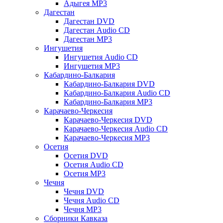
Адыгея MP3
Дагестан
Дагестан DVD
Дагестан Audio CD
Дагестан MP3
Ингушетия
Ингушетия Audio CD
Ингушетия MP3
Кабардино-Балкария
Кабардино-Балкария DVD
Кабардино-Балкария Audio CD
Кабардино-Балкария MP3
Карачаево-Черкесия
Карачаево-Черкесия DVD
Карачаево-Черкесия Audio CD
Карачаево-Черкесия MP3
Осетия
Осетия DVD
Осетия Audio CD
Осетия MP3
Чечня
Чечня DVD
Чечня Audio CD
Чечня MP3
Сборники Кавказа