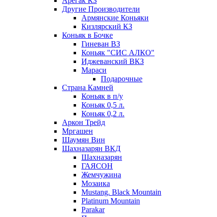
Арегак КЗ
Другие Производители
Армянские Коньяки
Кизлярский КЗ
Коньяк в Бочке
Гиневан ВЗ
Коньяк "СИС АЛКО"
Иджеванский ВКЗ
Мараси
Подарочные
Страна Камней
Коньяк в п/у
Коньяк 0,5 л.
Коньяк 0,2 л.
Аркон Трейд
Мргашен
Шаумян Вин
Шахназарян ВКД
Шахназарян
ГАЯСОН
Жемчужина
Мозаика
Mustang. Black Mountain
Platinum Mountain
Parakar