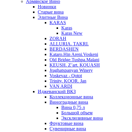
Армянское Вино
Новинки
Старые вина
Элитные Вина
KARAS
Karas
Karas New
ZORAH
ALLURIA. TAKRI.
BERDASHEN
Kataro.Hin Areni.Voskeni
Old Bridge.Tushpa.Malani
KEUSH. Z’art. KOUASH
Jraghatspanyan Winery
Voskevaz - Qotot
Trinity. KOOR. Jan
VAN ARDI
Иджеванский ВКЗ
Коллекционные вина
Виноградные вина
Вина 0,75 л
Большой объем
Эксклюзивные вина
Фруктовые вина
Cувенирные вина