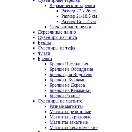
Сувенирные тарелки
Керамические тарелки
Размер 27 х 26 см
Размер 21-18,5 см
Размер 16 - 14 см
Стеклянные тарелки
Деревянные панно
Сувениры из гипса
Куклы
Сувениры из туфа
Флаги
Брелки
Брелки Настальгия
Брелки из Обсидиана
Брелки для Водителя
Брелки с Буквами
Брелки из Дерева
Брелки из Керамики
Брелки Разные
Сувениры на магните
Разные магниты
Магниты резиновые
Магниты акриловые
Магниты закатные
Магниты керамические