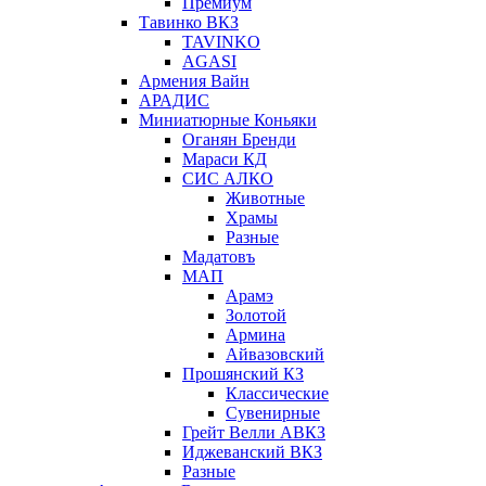
Премиум
Тавинко ВКЗ
TAVINKO
AGASI
Армения Вайн
АРАДИС
Миниатюрные Коньяки
Оганян Бренди
Мараси КД
СИС АЛКО
Животные
Храмы
Разные
Мадатовъ
МАП
Арамэ
Золотой
Армина
Айвазовский
Прошянский КЗ
Классические
Сувенирные
Грейт Велли АВКЗ
Иджеванский ВКЗ
Разные