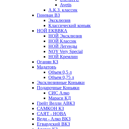
Avetis
А.К.З. классик
Гиневан ВЗ
Эксклюзив
Классический коньяк
НОЙ ЕКВВКА
НОЙ Эксклюзив
НОЙ Классик
НОЙ Легенды
NOY Very Speсial
НОЙ Кремлин
Оганян КЗ
Мадатовъ
Объем 0,5 л
Объем 0,75 л
Эксклюзивные Коньяки
Подарочные Коньяки
СИС Алко
Мараси КД
Грейт Велли АВКЗ
САМКОН КЗ
САЯТ - НОВА
Веди - Алко ВКЗ
Егвардский ВКЗ