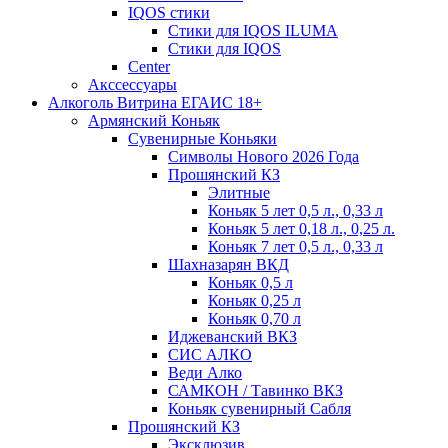
IQOS стики
Стики для IQOS ILUMA
Стики для IQOS
Сenter
Акссессуары
Алкоголь Витрина ЕГАИС 18+
Армянский Коньяк
Сувенирные Коньяки
Символы Нового 2026 Года
Прошянский КЗ
Элитные
Коньяк 5 лет 0,5 л., 0,33 л
Коньяк 5 лет 0,18 л., 0,25 л.
Коньяк 7 лет 0,5 л., 0,33 л
Шахназарян ВКД
Коньяк 0,5 л
Коньяк 0,25 л
Коньяк 0,70 л
Иджеванский ВКЗ
СИС АЛКО
Веди Алко
САМКОН / Тавинко ВКЗ
Коньяк сувенирный Сабля
Прошянский КЗ
Эксклюзив