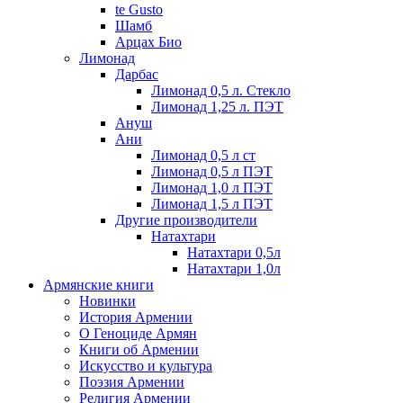
te Gusto
Шамб
Арцах Био
Лимонад
Дарбас
Лимонад 0,5 л. Стекло
Лимонад 1,25 л. ПЭТ
Ануш
Ани
Лимонад 0,5 л ст
Лимонад 0,5 л ПЭТ
Лимонад 1,0 л ПЭТ
Лимонад 1,5 л ПЭТ
Другие производители
Натахтари
Натахтари 0,5л
Натахтари 1,0л
Армянские книги
Новинки
История Армении
О Геноциде Армян
Книги об Армении
Иcкусство и культура
Поэзия Армении
Религия Армении