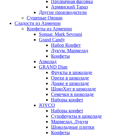
Прозрачная фасовка
Армянский Тараз
Другие производители
Сушеные Овощи
Сладости из Армении
Конфеты из Армении
Sonuar. Mark Sevouni
Grand Candy
Набор Конфет
Лукум. Мармелад
Конфеты
Арколад
GRAND Dian
Фрукты в шоколаде
Орехи в шоколаде
Драже в шоколаде
ШокоХит в шоколаде
Семечки в шоколаде
Наборы конфет
JOYCO
Наборы конфет
Сухофрукты в шоколаде
Мармелад. Лукум
Шоколадные плитки
Конфеты