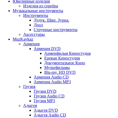
Ювелирные изделия
Изделия из серебра
Музыкальные инструменты
Инструменты
Дудук. Шви. Зурна.
Доол
Струнные инструменты
Аксессуары
MuzKavkaz
Армения
Армения DVD
Арменфильм Киностудия
Ереван Киностудия
Документальное Кино
Мультфильмы
Blu-ray. HD DVD
Армения Audio CD
Армения Audio MP3
Грузия
Грузия DVD
Грузия Audio CD
Грузия MP3
Адыгея
Адыгея DVD
Адыгея Audio CD