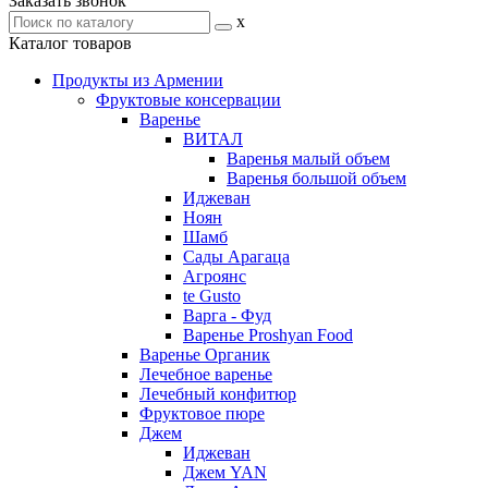
Заказать звонок
x
Каталог товаров
Продукты из Армении
Фруктовые консервации
Варенье
ВИТАЛ
Варенья малый объем
Варенья большой объем
Иджеван
Ноян
Шамб
Сады Арагаца
Агроянс
te Gusto
Варга - Фуд
Варенье Proshyan Food
Варенье Органик
Лечебное варенье
Лечебный конфитюр
Фруктовое пюре
Джем
Иджеван
Джем YAN