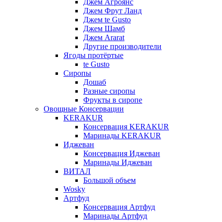
Джем Агроянс
Джем Фрут Ланд
Джем te Gusto
Джем Шамб
Джем Ararat
Другие производители
Ягоды протёртые
te Gusto
Сиропы
Дошаб
Разные сиропы
Фрукты в сиропе
Овощные Консервации
KERAKUR
Консервация KERAKUR
Маринады KERAKUR
Иджеван
Консервация Иджеван
Маринады Иджеван
ВИТАЛ
Большой объем
Wosky
Артфуд
Консервация Артфуд
Маринады Артфуд