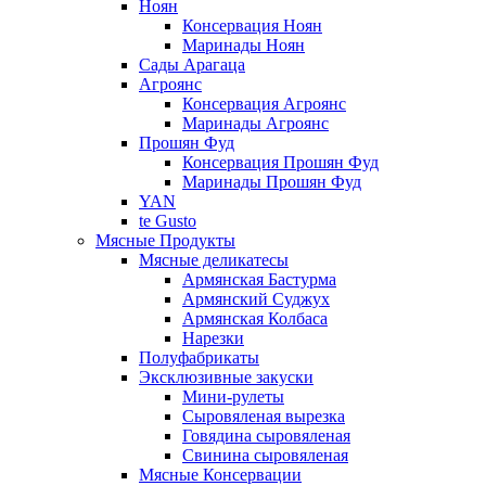
Ноян
Консервация Ноян
Маринады Ноян
Сады Арагаца
Агроянс
Консервация Агроянс
Маринады Агроянс
Прошян Фуд
Консервация Прошян Фуд
Маринады Прошян Фуд
YAN
te Gusto
Мясные Продукты
Мясные деликатесы
Армянская Бастурма
Армянский Суджух
Армянская Колбаса
Нарезки
Полуфабрикаты
Эксклюзивные закуски
Мини-рулеты
Сыровяленая вырезка
Говядина сыровяленая
Свинина сыровяленая
Мясные Консервации