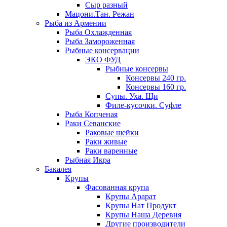
Сыр разный
Мацони.Тан. Режан
Рыба из Армении
Рыба Охлажденная
Рыба Замороженная
Рыбные консервации
ЭКО ФУД
Рыбные консервы
Консервы 240 гр.
Консервы 160 гр.
Супы. Уха. Щи
Филе-кусочки. Суфле
Рыба Копченая
Раки Севанские
Раковые шейки
Раки живые
Раки варенные
Рыбная Икра
Бакалея
Крупы
Фасованная крупа
Крупы Арарат
Крупы Нат Продукт
Крупы Наша Деревня
Другие производители