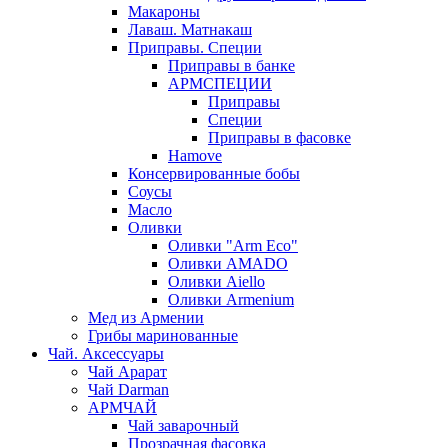
Макароны
Лаваш. Матнакаш
Приправы. Специи
Приправы в банке
АРМСПЕЦИИ
Приправы
Специи
Приправы в фасовке
Hamove
Консервированные бобы
Соусы
Масло
Оливки
Оливки "Arm Eco"
Оливки AMADO
Оливки Aiello
Оливки Armenium
Мед из Армении
Грибы маринованные
Чай. Аксессуары
Чай Арарат
Чай Darman
АРМЧАЙ
Чай заварочный
Прозрачная фасовка