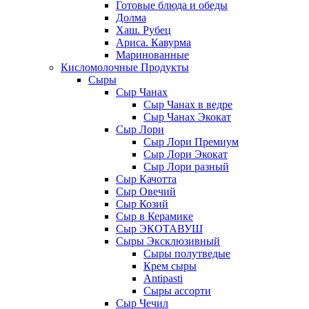
Готовые блюда и обеды
Долма
Хаш. Рубец
Ариса. Кавурма
Маринованные
Кисломолочные Продукты
Сыры
Сыр Чанах
Сыр Чанах в ведре
Сыр Чанах Экокат
Сыр Лори
Сыр Лори Премиум
Сыр Лори Экокат
Сыр Лори разный
Сыр Качотта
Сыр Овечий
Сыр Козий
Сыр в Керамике
Сыр ЭКОТАВУШ
Сыры Эксклюзивный
Сыры полутведые
Крем сыры
Antipasti
Сыры ассорти
Сыр Чечил