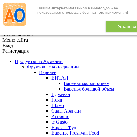
Нашим интернет-магазином намного удобнее
+7 (495) 646-888-1
пользоваться с помощью бесплатного приложения!
В корзине
0
товаров
Установи
x
Меню каталога
Меню сайта
Вход
Регистрация
Продукты из Армении
Фруктовые консервации
Варенье
ВИТАЛ
Варенья малый объем
Варенья большой объем
Иджеван
Ноян
Шамб
Сады Арагаца
Агроянс
te Gusto
Варга - Фуд
Варенье Proshyan Food