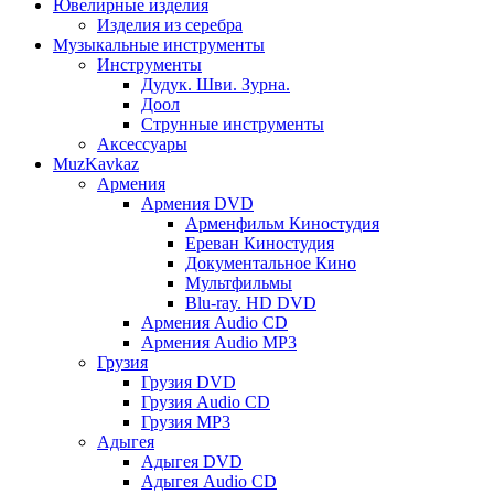
Ювелирные изделия
Изделия из серебра
Музыкальные инструменты
Инструменты
Дудук. Шви. Зурна.
Доол
Струнные инструменты
Аксессуары
MuzKavkaz
Армения
Армения DVD
Арменфильм Киностудия
Ереван Киностудия
Документальное Кино
Мультфильмы
Blu-ray. HD DVD
Армения Audio CD
Армения Audio MP3
Грузия
Грузия DVD
Грузия Audio CD
Грузия MP3
Адыгея
Адыгея DVD
Адыгея Audio CD