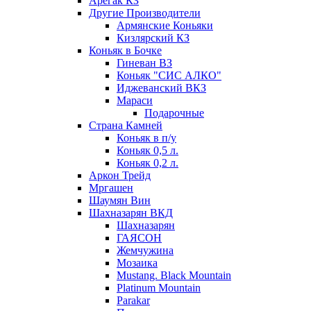
Арегак КЗ
Другие Производители
Армянские Коньяки
Кизлярский КЗ
Коньяк в Бочке
Гиневан ВЗ
Коньяк "СИС АЛКО"
Иджеванский ВКЗ
Мараси
Подарочные
Страна Камней
Коньяк в п/у
Коньяк 0,5 л.
Коньяк 0,2 л.
Аркон Трейд
Мргашен
Шаумян Вин
Шахназарян ВКД
Шахназарян
ГАЯСОН
Жемчужина
Мозаика
Mustang. Black Mountain
Platinum Mountain
Parakar