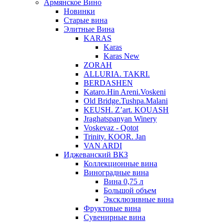
Армянское Вино
Новинки
Старые вина
Элитные Вина
KARAS
Karas
Karas New
ZORAH
ALLURIA. TAKRI.
BERDASHEN
Kataro.Hin Areni.Voskeni
Old Bridge.Tushpa.Malani
KEUSH. Z’art. KOUASH
Jraghatspanyan Winery
Voskevaz - Qotot
Trinity. KOOR. Jan
VAN ARDI
Иджеванский ВКЗ
Коллекционные вина
Виноградные вина
Вина 0,75 л
Большой объем
Эксклюзивные вина
Фруктовые вина
Cувенирные вина