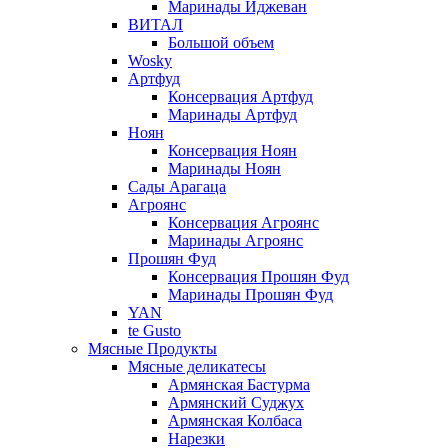
Маринады Иджеван
ВИТАЛ
Большой объем
Wosky
Артфуд
Консервация Артфуд
Маринады Артфуд
Ноян
Консервация Ноян
Маринады Ноян
Сады Арагаца
Агроянс
Консервация Агроянс
Маринады Агроянс
Прошян Фуд
Консервация Прошян Фуд
Маринады Прошян Фуд
YAN
te Gusto
Мясные Продукты
Мясные деликатесы
Армянская Бастурма
Армянский Суджух
Армянская Колбаса
Нарезки