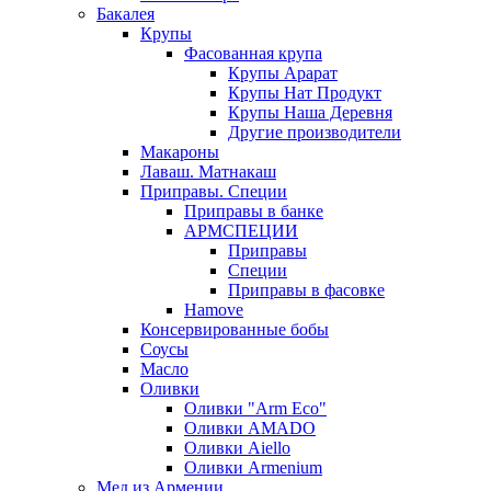
Бакалея
Крупы
Фасованная крупа
Крупы Арарат
Крупы Нат Продукт
Крупы Наша Деревня
Другие производители
Макароны
Лаваш. Матнакаш
Приправы. Специи
Приправы в банке
АРМСПЕЦИИ
Приправы
Специи
Приправы в фасовке
Hamove
Консервированные бобы
Соусы
Масло
Оливки
Оливки "Arm Eco"
Оливки AMADO
Оливки Aiello
Оливки Armenium
Мед из Армении