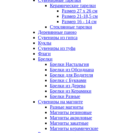
Сувенирные тарелки
Керамические тарелки
Размер 27 х 26 см
Размер 21-18,5 см
Размер 16 - 14 см
Стеклянные тарелки
Деревянные панно
Сувениры из гипса
Куклы
Сувениры из туфа
Флаги
Брелки
Брелки Настальгия
Брелки из Обсидиана
Брелки для Водителя
Брелки с Буквами
Брелки из Дерева
Брелки из Керамики
Брелки Разные
Сувениры на магните
Разные магниты
Магниты резиновые
Магниты акриловые
Магниты закатные
Магниты керамические