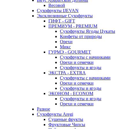
Вкус Араратской Долины
Весовой
Сухофрукты IJEVAN
Эксклюзивные Сухофрукты
ГИФТ - GIFT
ПРЕМИУМ - PREMIUM
Сухофрукты Ягоды Цукаты
Конфеты от природы
Орехи
Микс
ГУРМЭ - GOURMET
Сухофрукты с начинками
Орехи и семечки
Сухофрукты и ягоды
ЭКСТРА - EXTRA
Сухофрукты с начинками
Орехи и семечки
Сухофрукты и ягоды
ЭКОНОМ - ECONOM
Сухофрукты и ягоды
Орехи и семечки
Разное
Сухофрукты Aregi
Сушеные фрукты
Фруктовые Чипсы