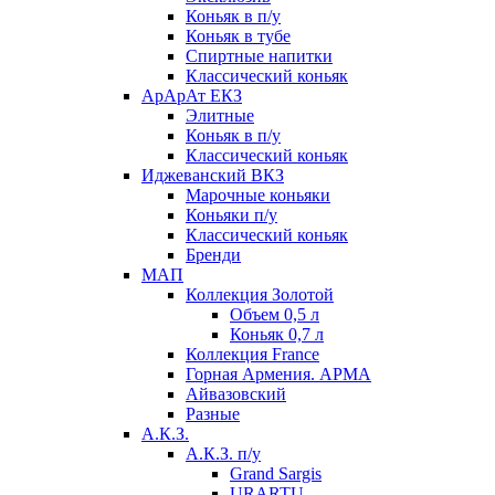
Коньяк в п/у
Коньяк в тубе
Спиртные напитки
Классический коньяк
АрАрАт ЕКЗ
Элитные
Коньяк в п/у
Классический коньяк
Иджеванский ВКЗ
Марочные коньяки
Коньяки п/у
Классический коньяк
Бренди
МАП
Коллекция Золотой
Объем 0,5 л
Коньяк 0,7 л
Коллекция France
Горная Армения. АРМА
Айвазовский
Разные
А.К.З.
А.К.З. п/у
Grand Sargis
URARTU