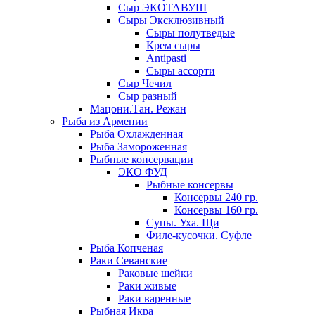
Сыр ЭКОТАВУШ
Сыры Эксклюзивный
Сыры полутведые
Крем сыры
Antipasti
Сыры ассорти
Сыр Чечил
Сыр разный
Мацони.Тан. Режан
Рыба из Армении
Рыба Охлажденная
Рыба Замороженная
Рыбные консервации
ЭКО ФУД
Рыбные консервы
Консервы 240 гр.
Консервы 160 гр.
Супы. Уха. Щи
Филе-кусочки. Суфле
Рыба Копченая
Раки Севанские
Раковые шейки
Раки живые
Раки варенные
Рыбная Икра