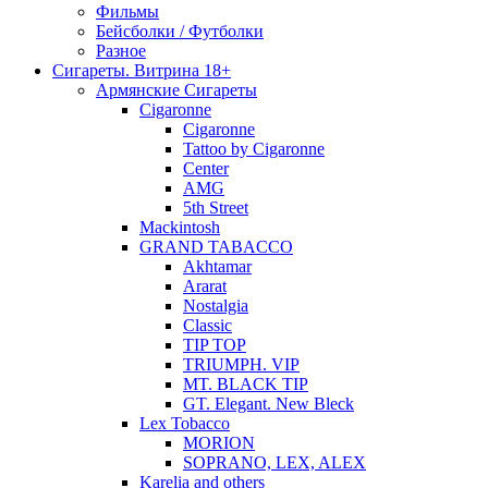
Фильмы
Бейсболки / Футболки
Разное
Сигареты. Витрина 18+
Армянские Сигареты
Cigaronne
Cigaronne
Tattoo by Cigaronne
Center
AMG
5th Street
Mackintosh
GRAND TABACCO
Akhtamar
Ararat
Nostalgia
Classic
TIP TOP
TRIUMPH. VIP
MT. BLACK TIP
GT. Elegant. New Bleck
Lex Tobacco
MORION
SOPRANO, LEX, ALEX
Karelia and others