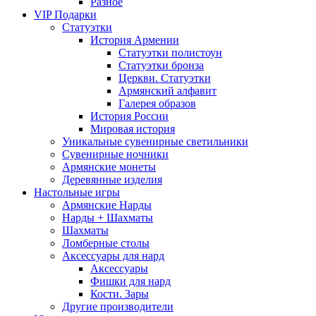
Разное
VIP Подарки
Статуэтки
История Армении
Статуэтки полистоун
Статуэтки бронза
Церкви. Статуэтки
Армянский алфавит
Галерея образов
История России
Мировая история
Уникальные сувенирные светильники
Сувенирные ночники
Армянские монеты
Деревянные изделия
Настольные игры
Армянские Нарды
Нарды + Шахматы
Шахматы
Ломберные столы
Аксессуары для нард
Аксессуары
Фишки для нард
Кости. Зары
Другие производители