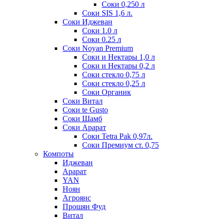
Соки 0,250 л
Соки SIS 1,6 л.
Соки Иджеван
Соки 1.0 л
Соки 0.25 л
Соки Noyan Premium
Соки и Нектары 1,0 л
Соки и Нектары 0,2 л
Соки стекло 0,75 л
Соки стекло 0,25 л
Соки Органик
Соки Витал
Соки te Gusto
Соки Шамб
Соки Арарат
Соки Tetra Pak 0,97л.
Соки Премиум ст. 0,75
Компоты
Иджеван
Арарат
YAN
Ноян
Агроянс
Прошян Фуд
Витал