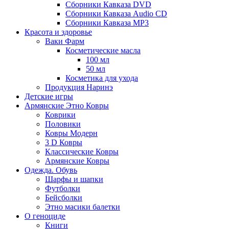
Сборники Кавказа DVD
Сборники Кавказа Audio CD
Сборники Кавказа MP3
Красота и здоровье
Ваки Фарм
Косметические масла
100 мл
50 мл
Косметика для ухода
Продукция Наринэ
Детские игры
Армянские Этно Ковры
Коврики
Половики
Ковры Модерн
3 D Ковры
Классические Ковры
Армянские Ковры
Одежда. Обувь
Шарфы и шапки
Футболки
Бейсболки
Этно масики балетки
О геноциде
Книги