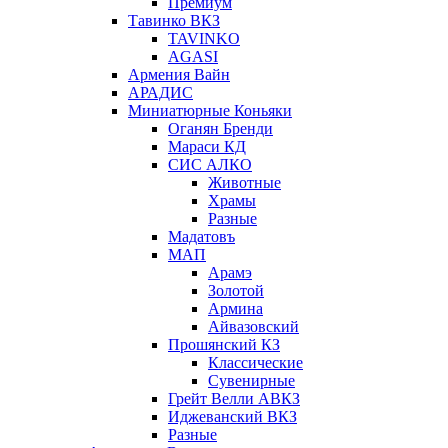
Премиум
Тавинко ВКЗ
TAVINKO
AGASI
Армения Вайн
АРАДИС
Миниатюрные Коньяки
Оганян Бренди
Мараси КД
СИС АЛКО
Животные
Храмы
Разные
Мадатовъ
МАП
Арамэ
Золотой
Армина
Айвазовский
Прошянский КЗ
Классические
Сувенирные
Грейт Велли АВКЗ
Иджеванский ВКЗ
Разные