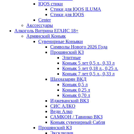
IQOS стики
Стики для IQOS ILUMA
Стики для IQOS
Сenter
Акссессуары
Алкоголь Витрина ЕГАИС 18+
Армянский Коньяк
Сувенирные Коньяки
Символы Нового 2026 Года
Прошянский КЗ
Элитные
Коньяк 5 лет 0,5 л., 0,33 л
Коньяк 5 лет 0,18 л., 0,25 л.
Коньяк 7 лет 0,5 л., 0,33 л
Шахназарян ВКД
Коньяк 0,5 л
Коньяк 0,25 л
Коньяк 0,70 л
Иджеванский ВКЗ
СИС АЛКО
Веди Алко
САМКОН / Тавинко ВКЗ
Коньяк сувенирный Сабля
Прошянский КЗ
Эксклюзив