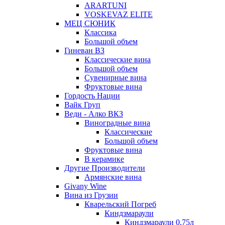
ARARTUNI
VOSKEVAZ ELITE
МЕЦ СЮНИК
Классика
Большой объем
Гиневан ВЗ
Классические вина
Большой объем
Сувенирные вина
Фруктовые вина
Гордость Нации
Вайк Груп
Веди - Алко ВКЗ
Виноградные вина
Классические
Большой объем
Фруктовые вина
В керамике
Другие Производители
Армянские вина
Givany Wine
Вина из Грузии
Кварельский Погреб
Киндзмараули
Киндзмараули 0,75л