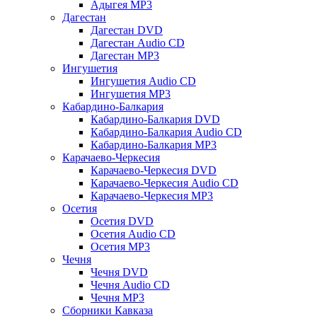
Адыгея MP3
Дагестан
Дагестан DVD
Дагестан Audio CD
Дагестан MP3
Ингушетия
Ингушетия Audio CD
Ингушетия MP3
Кабардино-Балкария
Кабардино-Балкария DVD
Кабардино-Балкария Audio CD
Кабардино-Балкария MP3
Карачаево-Черкесия
Карачаево-Черкесия DVD
Карачаево-Черкесия Audio CD
Карачаево-Черкесия MP3
Осетия
Осетия DVD
Осетия Audio CD
Осетия MP3
Чечня
Чечня DVD
Чечня Audio CD
Чечня MP3
Сборники Кавказа