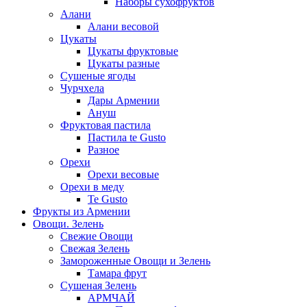
Наборы сухофруктов
Алани
Алани весовой
Цукаты
Цукаты фруктовые
Цукаты разные
Сушеные ягоды
Чурчхела
Дары Армении
Ануш
Фруктовая пастила
Пастила te Gusto
Разное
Орехи
Орехи весовые
Орехи в меду
Te Gusto
Фрукты из Армении
Овощи. Зелень
Свежие Овощи
Свежая Зелень
Замороженные Овощи и Зелень
Тамара фрут
Сушеная Зелень
АРМЧАЙ