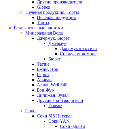
Другие производители
Globex
Печёная продукция. Торты
Печёная продукция
Торты
Безалкогольные напитки
Минеральная Вода
Джермук. Бюрег
Джермук
Джермук классика
Со вкусом лимона
Бюрег
Татни
Бжни. Ной
Гарни
Апаран
Ararat. Well Still
Бон Жур
Дилижан. Зулал
Другие Производители
Dausuz
Соки
Соки SIS Натурал
Соки YAN
Соки 0,930 л