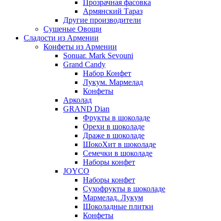
Прозрачная фасовка
Армянский Тараз
Другие производители
Сушеные Овощи
Сладости из Армении
Конфеты из Армении
Sonuar. Mark Sevouni
Grand Candy
Набор Конфет
Лукум. Мармелад
Конфеты
Арколад
GRAND Dian
Фрукты в шоколаде
Орехи в шоколаде
Драже в шоколаде
ШокоХит в шоколаде
Семечки в шоколаде
Наборы конфет
JOYCO
Наборы конфет
Сухофрукты в шоколаде
Мармелад. Лукум
Шоколадные плитки
Конфеты