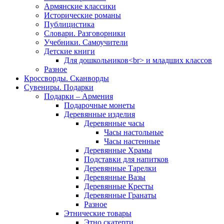
Армянские классики
Исторические романы
Публицистика
Словари. Разговорники
Учебники. Самоучители
Детские книги
Для дошкольников<br> и младших классов
Разное
Кроссворды. Сканворды
Сувениры. Подарки
Подарки – Армения
Подарочные монеты
Деревянные изделия
Деревянные часы
Часы настольные
Часы настенные
Деревянные Храмы
Подставки для напитков
Деревянные Тарелки
Деревянные Вазы
Деревянные Кресты
Деревянные Гранаты
Разное
Этнические товары
Этно скатерти