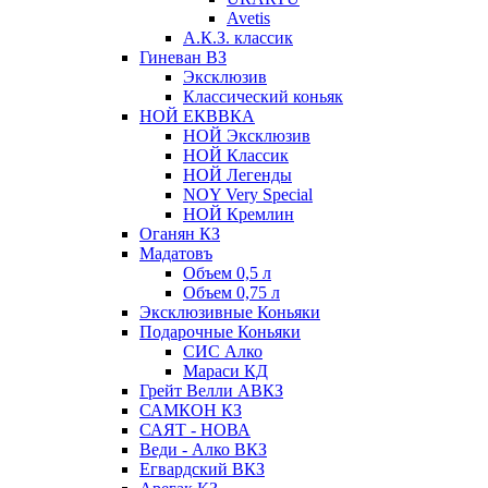
Avetis
А.К.З. классик
Гиневан ВЗ
Эксклюзив
Классический коньяк
НОЙ ЕКВВКА
НОЙ Эксклюзив
НОЙ Классик
НОЙ Легенды
NOY Very Speсial
НОЙ Кремлин
Оганян КЗ
Мадатовъ
Объем 0,5 л
Объем 0,75 л
Эксклюзивные Коньяки
Подарочные Коньяки
СИС Алко
Мараси КД
Грейт Велли АВКЗ
САМКОН КЗ
САЯТ - НОВА
Веди - Алко ВКЗ
Егвардский ВКЗ