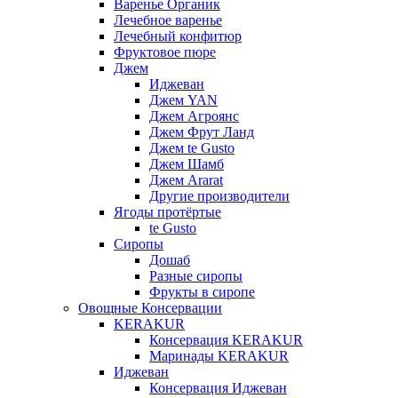
Варенье Органик
Лечебное варенье
Лечебный конфитюр
Фруктовое пюре
Джем
Иджеван
Джем YAN
Джем Агроянс
Джем Фрут Ланд
Джем te Gusto
Джем Шамб
Джем Ararat
Другие производители
Ягоды протёртые
te Gusto
Сиропы
Дошаб
Разные сиропы
Фрукты в сиропе
Овощные Консервации
KERAKUR
Консервация KERAKUR
Маринады KERAKUR
Иджеван
Консервация Иджеван