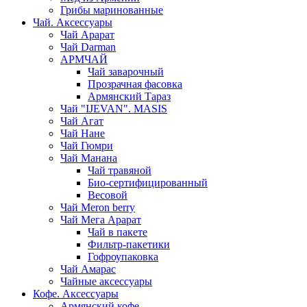
Грибы маринованные
Чай. Аксессуары
Чай Арарат
Чай Darman
АРМЧАЙ
Чай заварочный
Прозрачная фасовка
Армянский Тараз
Чай "IJEVAN". MASIS
Чай Агат
Чай Нане
Чай Гюмри
Чай Манана
Чай травяной
Био-сертифицированный
Весовой
Чай Meron berry
Чай Мега Арарат
Чай в пакете
Фильтр-пакетики
Гофроупаковка
Чай Амарас
Чайные аксессуары
Кофе. Аксессуары
Армянский кофе