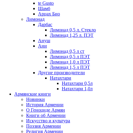
te Gusto
Шамб
Арцах Био
Лимонад
Дарбас
Лимонад 0,5 л. Стекло
Лимонад 1,25 л. ПЭТ
Ануш
Ани
Лимонад 0,5 л ст
Лимонад 0,5 л ПЭТ
Лимонад 1,0 л ПЭТ
Лимонад 1,5 л ПЭТ
Другие производители
Натахтари
Натахтари 0,5л
Натахтари 1,0л
Армянские книги
Новинки
История Армении
О Геноциде Армян
Книги об Армении
Иcкусство и культура
Поэзия Армении
Религия Армении