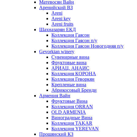
Матевосян Вайн
Аренийский ВЗ
Areni
Areni key
Areni fruits
Шахназарян ЕКД
Коллекция Гаясон
Коллекция Гаясон п/у
Коллекция Гаясон Новогодняя п/у
Gevorkian winery
Сувенирные вина
Фруктовые вина
АРИАЦ. АНАИС
Коллекция КОРОНА
Коллекция Геворкян
Крепленые вина
Абрикосовый Бренди
Армения Вайн
Фруктовые Вина
Коллекция ORRAN
OLD ARMENIA
Виноградные Вина
Коллекция TAKAR
Коллекция YEREVAN
Прошянский КЗ