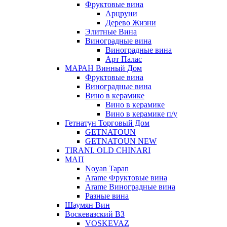
Фруктовые вина
Арцруни
Дерево Жизни
Элитные Вина
Виноградные вина
Виноградные вина
Арт Палас
МАРАН Винный Дом
Фруктовые вина
Виноградные вина
Вино в керамике
Вино в керамике
Вино в керамике п/у
Гетнатун Торговый Дом
GETNATOUN
GETNATOUN NEW
TIRANI. OLD CHINARI
МАП
Noyan Tapan
Arame Фруктовые вина
Arame Виноградные вина
Разные вина
Шаумян Вин
Воскевазский ВЗ
VOSKEVAZ