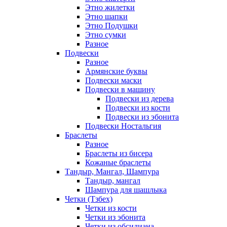
Этно жилетки
Этно шапки
Этно Подушки
Этно сумки
Разное
Подвески
Разное
Армянские буквы
Подвески маски
Подвески в машину
Подвески из дерева
Подвески из кости
Подвески из эбонита
Подвески Ностальгия
Браслеты
Разное
Браслеты из бисера
Кожаные браслеты
Тандыр, Мангал, Шампура
Тандыр, мангал
Шампура для шашлыка
Четки (Тзбех)
Четки из кости
Четки из эбонита
Четки из обсидиана