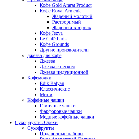
Кофе Gold Ararat Product
Кофе Royal Armenia
Жареный молотый
Растворимый
Жареный в зернах
Кофе Jezva
Le Café Paris
Кофе Grounds
Другие производители
джезва для кофе
Джезва
Джезва с песком
Джезва индукционной
Кофемолки
Edik Balyan
Классичиские
Мини
Кофейные чашки
Глиняные чашки
Фарфоровые чашки
Медные кофейные чашки
Сухофрукты. Орехи
Сухофрукты
Подарочные наборы