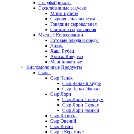
Полуфабрикаты
Эксклюзивные закуски
Мини-рулеты
Сыровяленая вырезка
Говядина сыровяленая
Свинина сыровяленая
Мясные Консервации
Готовые блюда и обеды
Долма
Хаш. Рубец
Ариса. Кавурма
Маринованные
Кисломолочные Продукты
Сыры
Сыр Чанах
Сыр Чанах в ведре
Сыр Чанах Экокат
Сыр Лори
Сыр Лори Премиум
Сыр Лори Экокат
Сыр Лори разный
Сыр Качотта
Сыр Овечий
Сыр Козий
Сыр в Керамике