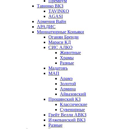
Премиум
Тавинко ВКЗ
TAVINKO
AGASI
Армения Вайн
АРАДИС
Миниатюрные Коньяки
Оганян Бренди
Мараси КД
СИС АЛКО
Животные
Храмы
Разные
Мадатовъ
МАП
Арамэ
Золотой
Армина
Айвазовский
Прошянский КЗ
Классические
Сувенирные
Грейт Велли АВКЗ
Иджеванский ВКЗ
Разные