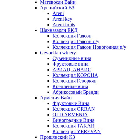
Матевосян Вайн
Аренийский ВЗ
Areni
Areni key
Areni fruits
Шахназарян ЕКД
Коллекция Гаясон
Коллекция Гаясон п/у
Коллекция Гаясон Новогодняя п/у
Gevorkian winery
Сувенирные вина
Фруктовые вина
АРИАЦ. АНАИС
Коллекция КОРОНА
Коллекция Геворкян
Крепленые вина
Абрикосовый Бренди
Армения Вайн
Фруктовые Вина
Коллекция ORRAN
OLD ARMENIA
Виноградные Вина
Коллекция TAKAR
Коллекция YEREVAN
Прошянский КЗ