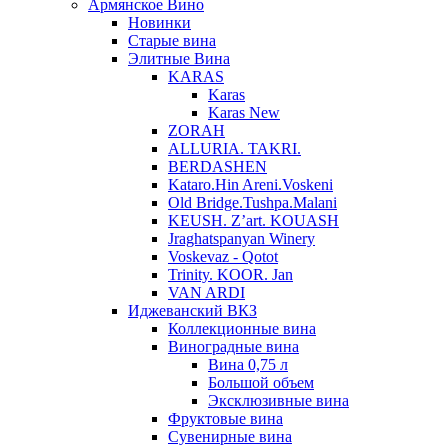
Армянское Вино
Новинки
Старые вина
Элитные Вина
KARAS
Karas
Karas New
ZORAH
ALLURIA. TAKRI.
BERDASHEN
Kataro.Hin Areni.Voskeni
Old Bridge.Tushpa.Malani
KEUSH. Z’art. KOUASH
Jraghatspanyan Winery
Voskevaz - Qotot
Trinity. KOOR. Jan
VAN ARDI
Иджеванский ВКЗ
Коллекционные вина
Виноградные вина
Вина 0,75 л
Большой объем
Эксклюзивные вина
Фруктовые вина
Cувенирные вина