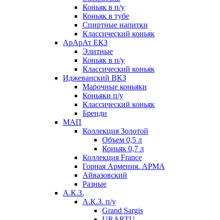
Коньяк в п/у
Коньяк в тубе
Спиртные напитки
Классический коньяк
АрАрАт ЕКЗ
Элитные
Коньяк в п/у
Классический коньяк
Иджеванский ВКЗ
Марочные коньяки
Коньяки п/у
Классический коньяк
Бренди
МАП
Коллекция Золотой
Объем 0,5 л
Коньяк 0,7 л
Коллекция France
Горная Армения. АРМА
Айвазовский
Разные
А.К.З.
А.К.З. п/у
Grand Sargis
URARTU