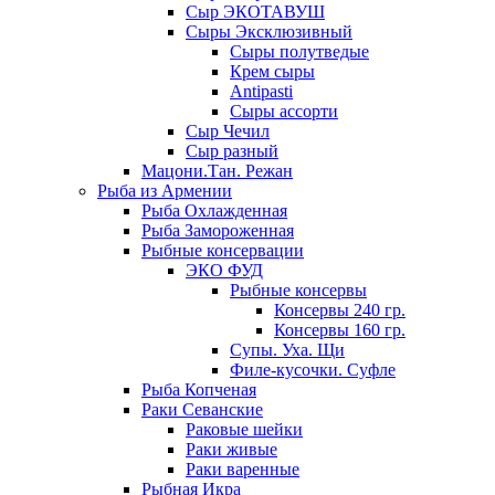
Сыр ЭКОТАВУШ
Сыры Эксклюзивный
Сыры полутведые
Крем сыры
Antipasti
Сыры ассорти
Сыр Чечил
Сыр разный
Мацони.Тан. Режан
Рыба из Армении
Рыба Охлажденная
Рыба Замороженная
Рыбные консервации
ЭКО ФУД
Рыбные консервы
Консервы 240 гр.
Консервы 160 гр.
Супы. Уха. Щи
Филе-кусочки. Суфле
Рыба Копченая
Раки Севанские
Раковые шейки
Раки живые
Раки варенные
Рыбная Икра