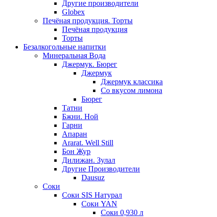
Другие производители
Globex
Печёная продукция. Торты
Печёная продукция
Торты
Безалкогольные напитки
Минеральная Вода
Джермук. Бюрег
Джермук
Джермук классика
Со вкусом лимона
Бюрег
Татни
Бжни. Ной
Гарни
Апаран
Ararat. Well Still
Бон Жур
Дилижан. Зулал
Другие Производители
Dausuz
Соки
Соки SIS Натурал
Соки YAN
Соки 0,930 л