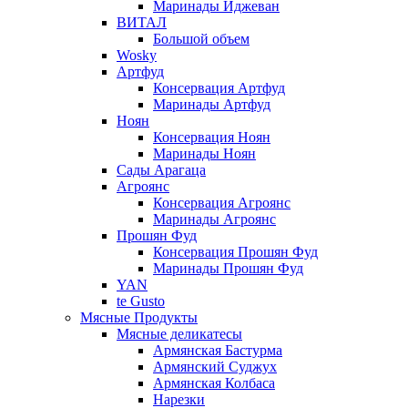
Маринады Иджеван
ВИТАЛ
Большой объем
Wosky
Артфуд
Консервация Артфуд
Маринады Артфуд
Ноян
Консервация Ноян
Маринады Ноян
Сады Арагаца
Агроянс
Консервация Агроянс
Маринады Агроянс
Прошян Фуд
Консервация Прошян Фуд
Маринады Прошян Фуд
YAN
te Gusto
Мясные Продукты
Мясные деликатесы
Армянская Бастурма
Армянский Суджух
Армянская Колбаса
Нарезки