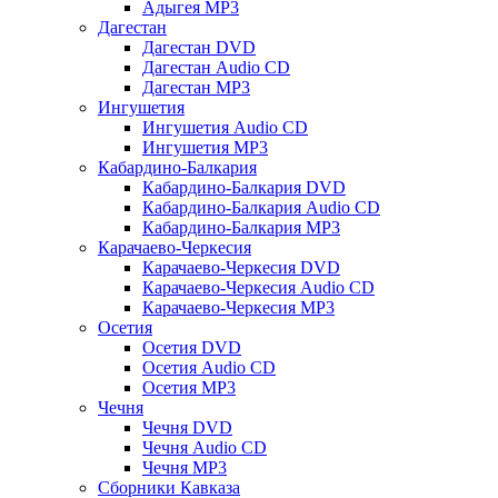
Адыгея MP3
Дагестан
Дагестан DVD
Дагестан Audio CD
Дагестан MP3
Ингушетия
Ингушетия Audio CD
Ингушетия MP3
Кабардино-Балкария
Кабардино-Балкария DVD
Кабардино-Балкария Audio CD
Кабардино-Балкария MP3
Карачаево-Черкесия
Карачаево-Черкесия DVD
Карачаево-Черкесия Audio CD
Карачаево-Черкесия MP3
Осетия
Осетия DVD
Осетия Audio CD
Осетия MP3
Чечня
Чечня DVD
Чечня Audio CD
Чечня MP3
Сборники Кавказа