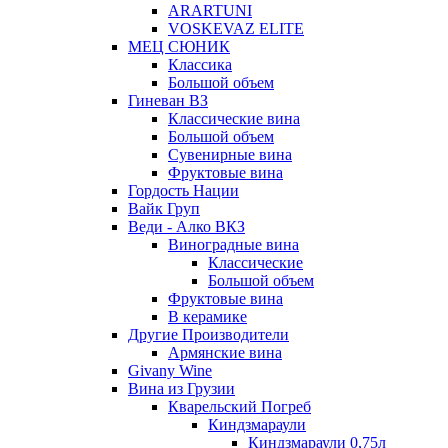
ARARTUNI
VOSKEVAZ ELITE
МЕЦ СЮНИК
Классика
Большой объем
Гиневан ВЗ
Классические вина
Большой объем
Сувенирные вина
Фруктовые вина
Гордость Нации
Вайк Груп
Веди - Алко ВКЗ
Виноградные вина
Классические
Большой объем
Фруктовые вина
В керамике
Другие Производители
Армянские вина
Givany Wine
Вина из Грузии
Кварельский Погреб
Киндзмараули
Киндзмараули 0,75л