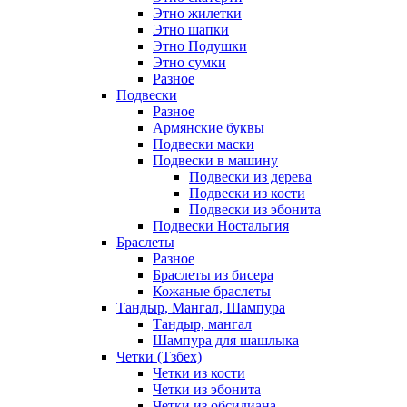
Этно жилетки
Этно шапки
Этно Подушки
Этно сумки
Разное
Подвески
Разное
Армянские буквы
Подвески маски
Подвески в машину
Подвески из дерева
Подвески из кости
Подвески из эбонита
Подвески Ностальгия
Браслеты
Разное
Браслеты из бисера
Кожаные браслеты
Тандыр, Мангал, Шампура
Тандыр, мангал
Шампура для шашлыка
Четки (Тзбех)
Четки из кости
Четки из эбонита
Четки из обсидиана