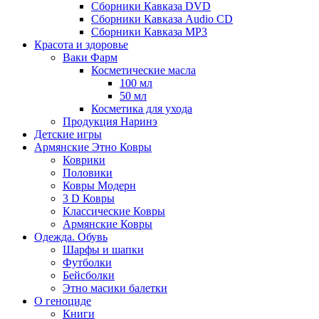
Сборники Кавказа DVD
Сборники Кавказа Audio CD
Сборники Кавказа MP3
Красота и здоровье
Ваки Фарм
Косметические масла
100 мл
50 мл
Косметика для ухода
Продукция Наринэ
Детские игры
Армянские Этно Ковры
Коврики
Половики
Ковры Модерн
3 D Ковры
Классические Ковры
Армянские Ковры
Одежда. Обувь
Шарфы и шапки
Футболки
Бейсболки
Этно масики балетки
О геноциде
Книги