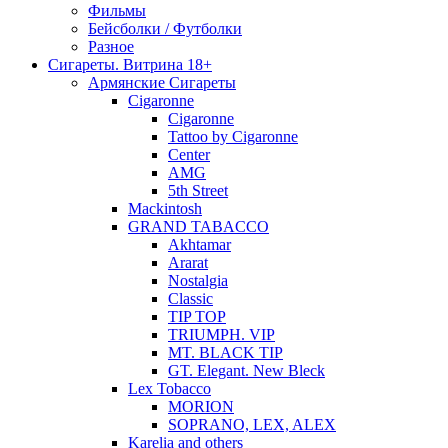
Фильмы
Бейсболки / Футболки
Разное
Сигареты. Витрина 18+
Армянские Сигареты
Cigaronne
Cigaronne
Tattoo by Cigaronne
Center
AMG
5th Street
Mackintosh
GRAND TABACCO
Akhtamar
Ararat
Nostalgia
Classic
TIP TOP
TRIUMPH. VIP
MT. BLACK TIP
GT. Elegant. New Bleck
Lex Tobacco
MORION
SOPRANO, LEX, ALEX
Karelia and others