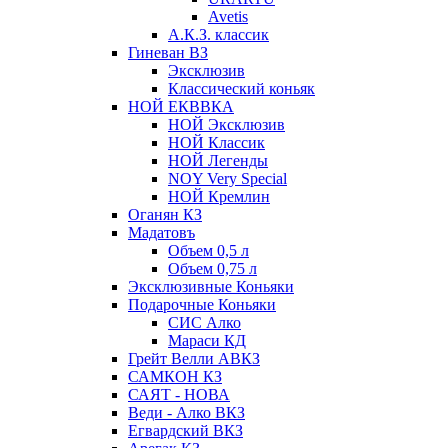
Avetis
А.К.З. классик
Гиневан ВЗ
Эксклюзив
Классический коньяк
НОЙ ЕКВВКА
НОЙ Эксклюзив
НОЙ Классик
НОЙ Легенды
NOY Very Speсial
НОЙ Кремлин
Оганян КЗ
Мадатовъ
Объем 0,5 л
Объем 0,75 л
Эксклюзивные Коньяки
Подарочные Коньяки
СИС Алко
Мараси КД
Грейт Велли АВКЗ
САМКОН КЗ
САЯТ - НОВА
Веди - Алко ВКЗ
Егвардский ВКЗ