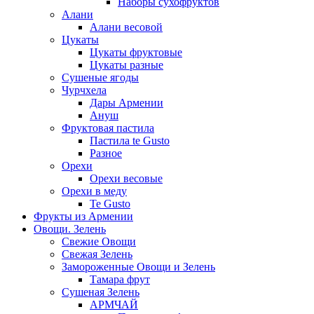
Наборы сухофруктов
Алани
Алани весовой
Цукаты
Цукаты фруктовые
Цукаты разные
Сушеные ягоды
Чурчхела
Дары Армении
Ануш
Фруктовая пастила
Пастила te Gusto
Разное
Орехи
Орехи весовые
Орехи в меду
Te Gusto
Фрукты из Армении
Овощи. Зелень
Свежие Овощи
Свежая Зелень
Замороженные Овощи и Зелень
Тамара фрут
Сушеная Зелень
АРМЧАЙ