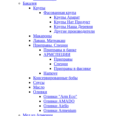
Бакалея
Крупы
Фасованная крупа
Крупы Арарат
Крупы Нат Продукт
Крупы Наша Деревня
Другие производители
Макароны
Лаваш. Матнакаш
Приправы. Специи
Приправы в банке
АРМСПЕЦИИ
Приправы
Специи
Приправы в фасовке
Hamove
Консервированные бобы
Соусы
Масло
Оливки
Оливки "Arm Eco"
Оливки AMADO
Оливки Aiello
Оливки Armenium
Мед из Армении