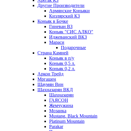
Арегак КЗ
Другие Производители
Армянские Коньяки
Кизлярский КЗ
Коньяк в Бочке
Гиневан ВЗ
Коньяк "СИС АЛКО"
Иджеванский ВКЗ
Мараси
Подарочные
Страна Камней
Коньяк в п/у
Коньяк 0,5 л.
Коньяк 0,2 л.
Аркон Трейд
Мргашен
Шаумян Вин
Шахназарян ВКД
Шахназарян
ГАЯСОН
Жемчужина
Мозаика
Mustang. Black Mountain
Platinum Mountain
Parakar