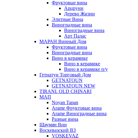
Фруктовые вина
Арцруни
Дерево Жизни
Элитные Вина
Виноградные вина
Виноградные вина
Арт Палас
МАРАН Винный Дом
Фруктовые вина
Виноградные вина
Вино в керамике
Вино в керамике
Вино в керамике п/у
Гетнатун Торговый Дом
GETNATOUN
GETNATOUN NEW
TIRANI. OLD CHINARI
МАП
Noyan Tapan
Arame Фруктовые вина
Arame Виноградные вина
Разные вина
Шаумян Вин
Воскевазский ВЗ
VOSKEVAZ