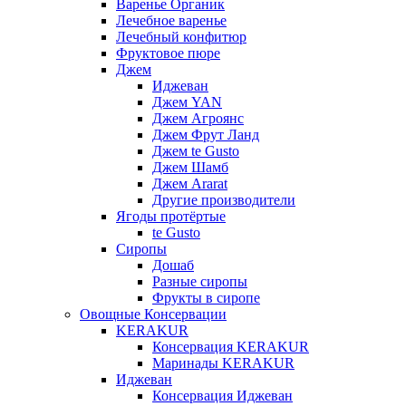
Варенье Органик
Лечебное варенье
Лечебный конфитюр
Фруктовое пюре
Джем
Иджеван
Джем YAN
Джем Агроянс
Джем Фрут Ланд
Джем te Gusto
Джем Шамб
Джем Ararat
Другие производители
Ягоды протёртые
te Gusto
Сиропы
Дошаб
Разные сиропы
Фрукты в сиропе
Овощные Консервации
KERAKUR
Консервация KERAKUR
Маринады KERAKUR
Иджеван
Консервация Иджеван