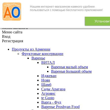
Нашим интернет-магазином намного удобнее
+7 (495) 646-888-1
пользоваться с помощью бесплатного приложения!
В корзине
0
товаров
Установи
x
Меню каталога
Меню сайта
Вход
Регистрация
Продукты из Армении
Фруктовые консервации
Варенье
ВИТАЛ
Варенья малый объем
Варенья большой объем
Иджеван
Ноян
Шамб
Сады Арагаца
Агроянс
te Gusto
Варга - Фуд
Варенье Proshyan Food