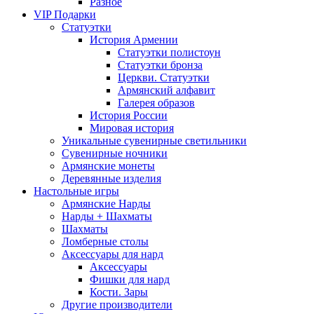
Разное
VIP Подарки
Статуэтки
История Армении
Статуэтки полистоун
Статуэтки бронза
Церкви. Статуэтки
Армянский алфавит
Галерея образов
История России
Мировая история
Уникальные сувенирные светильники
Сувенирные ночники
Армянские монеты
Деревянные изделия
Настольные игры
Армянские Нарды
Нарды + Шахматы
Шахматы
Ломберные столы
Аксессуары для нард
Аксессуары
Фишки для нард
Кости. Зары
Другие производители