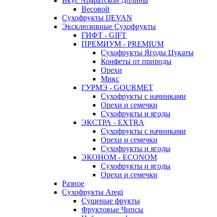
Вкус Араратской Долины
Весовой
Сухофрукты IJEVAN
Эксклюзивные Сухофрукты
ГИФТ - GIFT
ПРЕМИУМ - PREMIUM
Сухофрукты Ягоды Цукаты
Конфеты от природы
Орехи
Микс
ГУРМЭ - GOURMET
Сухофрукты с начинками
Орехи и семечки
Сухофрукты и ягоды
ЭКСТРА - EXTRA
Сухофрукты с начинками
Орехи и семечки
Сухофрукты и ягоды
ЭКОНОМ - ECONOM
Сухофрукты и ягоды
Орехи и семечки
Разное
Сухофрукты Aregi
Сушеные фрукты
Фруктовые Чипсы