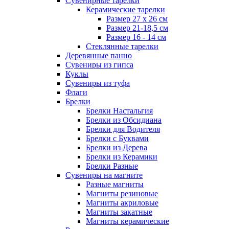
Сувенирные тарелки
Керамические тарелки
Размер 27 х 26 см
Размер 21-18,5 см
Размер 16 - 14 см
Стеклянные тарелки
Деревянные панно
Сувениры из гипса
Куклы
Сувениры из туфа
Флаги
Брелки
Брелки Настальгия
Брелки из Обсидиана
Брелки для Водителя
Брелки с Буквами
Брелки из Дерева
Брелки из Керамики
Брелки Разные
Сувениры на магните
Разные магниты
Магниты резиновые
Магниты акриловые
Магниты закатные
Магниты керамические