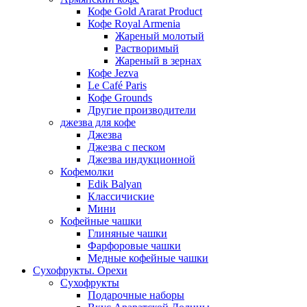
Кофе Gold Ararat Product
Кофе Royal Armenia
Жареный молотый
Растворимый
Жареный в зернах
Кофе Jezva
Le Café Paris
Кофе Grounds
Другие производители
джезва для кофе
Джезва
Джезва с песком
Джезва индукционной
Кофемолки
Edik Balyan
Классичиские
Мини
Кофейные чашки
Глиняные чашки
Фарфоровые чашки
Медные кофейные чашки
Сухофрукты. Орехи
Сухофрукты
Подарочные наборы