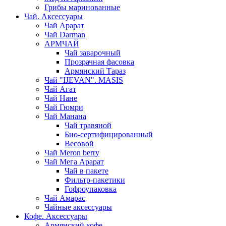
Грибы маринованные
Чай. Аксессуары
Чай Арарат
Чай Darman
АРМЧАЙ
Чай заварочный
Прозрачная фасовка
Армянский Тараз
Чай "IJEVAN". MASIS
Чай Агат
Чай Нане
Чай Гюмри
Чай Манана
Чай травяной
Био-сертифицированный
Весовой
Чай Meron berry
Чай Мега Арарат
Чай в пакете
Фильтр-пакетики
Гофроупаковка
Чай Амарас
Чайные аксессуары
Кофе. Аксессуары
Армянский кофе