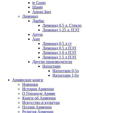
te Gusto
Шамб
Арцах Био
Лимонад
Дарбас
Лимонад 0,5 л. Стекло
Лимонад 1,25 л. ПЭТ
Ануш
Ани
Лимонад 0,5 л ст
Лимонад 0,5 л ПЭТ
Лимонад 1,0 л ПЭТ
Лимонад 1,5 л ПЭТ
Другие производители
Натахтари
Натахтари 0,5л
Натахтари 1,0л
Армянские книги
Новинки
История Армении
О Геноциде Армян
Книги об Армении
Иcкусство и культура
Поэзия Армении
Религия Армении