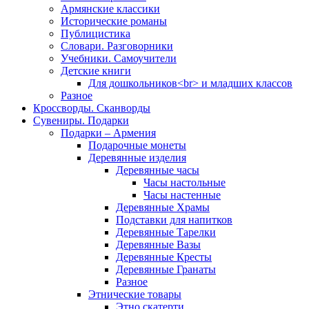
Армянские классики
Исторические романы
Публицистика
Словари. Разговорники
Учебники. Самоучители
Детские книги
Для дошкольников<br> и младших классов
Разное
Кроссворды. Сканворды
Сувениры. Подарки
Подарки – Армения
Подарочные монеты
Деревянные изделия
Деревянные часы
Часы настольные
Часы настенные
Деревянные Храмы
Подставки для напитков
Деревянные Тарелки
Деревянные Вазы
Деревянные Кресты
Деревянные Гранаты
Разное
Этнические товары
Этно скатерти