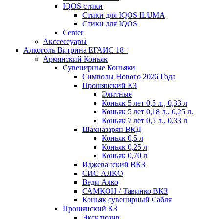
IQOS стики
Стики для IQOS ILUMA
Стики для IQOS
Сenter
Акссессуары
Алкоголь Витрина ЕГАИС 18+
Армянский Коньяк
Сувенирные Коньяки
Символы Нового 2026 Года
Прошянский КЗ
Элитные
Коньяк 5 лет 0,5 л., 0,33 л
Коньяк 5 лет 0,18 л., 0,25 л.
Коньяк 7 лет 0,5 л., 0,33 л
Шахназарян ВКД
Коньяк 0,5 л
Коньяк 0,25 л
Коньяк 0,70 л
Иджеванский ВКЗ
СИС АЛКО
Веди Алко
САМКОН / Тавинко ВКЗ
Коньяк сувенирный Сабля
Прошянский КЗ
Эксклюзив