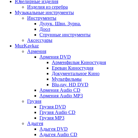
Ювелирные изделия
Изделия из серебра
Музыкальные инструменты
Инструменты
Дудук. Шви. Зурна.
Доол
Струнные инструменты
Аксессуары
MuzKavkaz
Армения
Армения DVD
Арменфильм Киностудия
Ереван Киностудия
Документальное Кино
Мультфильмы
Blu-ray. HD DVD
Армения Audio CD
Армения Audio MP3
Грузия
Грузия DVD
Грузия Audio CD
Грузия MP3
Адыгея
Адыгея DVD
Адыгея Audio CD