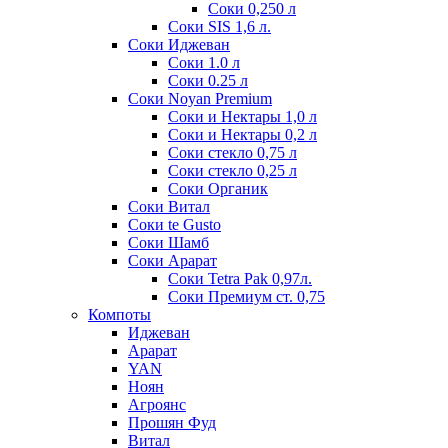
Соки 0,250 л
Соки SIS 1,6 л.
Соки Иджеван
Соки 1.0 л
Соки 0.25 л
Соки Noyan Premium
Соки и Нектары 1,0 л
Соки и Нектары 0,2 л
Соки стекло 0,75 л
Соки стекло 0,25 л
Соки Органик
Соки Витал
Соки te Gusto
Соки Шамб
Соки Арарат
Соки Tetra Pak 0,97л.
Соки Премиум ст. 0,75
Компоты
Иджеван
Арарат
YAN
Ноян
Агроянс
Прошян Фуд
Витал