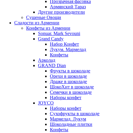
Прозрачная фасовка
Армянский Тараз
Другие производители
Сушеные Овощи
Сладости из Армении
Конфеты из Армении
Sonuar. Mark Sevouni
Grand Candy
Набор Конфет
Лукум. Мармелад
Конфеты
Арколад
GRAND Dian
Фрукты в шоколаде
Орехи в шоколаде
Драже в шоколаде
ШокоХит в шоколаде
Семечки в шоколаде
Наборы конфет
JOYCO
Наборы конфет
Сухофрукты в шоколаде
Мармелад. Лукум
Шоколадные плитки
Конфеты