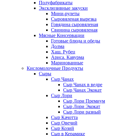
Полуфабрикаты
Эксклюзивные закуски
Мини-рулеты
Сыровяленая вырезка
Говядина сыровяленая
Свинина сыровяленая
Мясные Консервации
Готовые блюда и обеды
Долма
Хаш. Рубец
Ариса. Кавурма
Маринованные
Кисломолочные Продукты
Сыры
Сыр Чанах
Сыр Чанах в ведре
Сыр Чанах Экокат
Сыр Лори
Сыр Лори Премиум
Сыр Лори Экокат
Сыр Лори разный
Сыр Качотта
Сыр Овечий
Сыр Козий
Сыр в Керамике