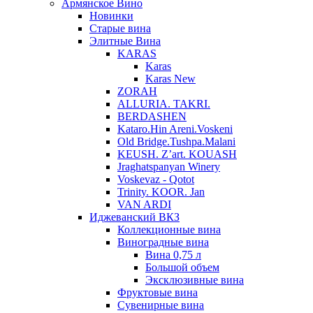
Армянское Вино
Новинки
Старые вина
Элитные Вина
KARAS
Karas
Karas New
ZORAH
ALLURIA. TAKRI.
BERDASHEN
Kataro.Hin Areni.Voskeni
Old Bridge.Tushpa.Malani
KEUSH. Z’art. KOUASH
Jraghatspanyan Winery
Voskevaz - Qotot
Trinity. KOOR. Jan
VAN ARDI
Иджеванский ВКЗ
Коллекционные вина
Виноградные вина
Вина 0,75 л
Большой объем
Эксклюзивные вина
Фруктовые вина
Cувенирные вина