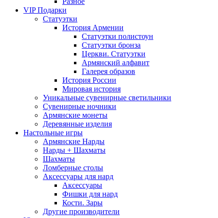
Разное
VIP Подарки
Статуэтки
История Армении
Статуэтки полистоун
Статуэтки бронза
Церкви. Статуэтки
Армянский алфавит
Галерея образов
История России
Мировая история
Уникальные сувенирные светильники
Сувенирные ночники
Армянские монеты
Деревянные изделия
Настольные игры
Армянские Нарды
Нарды + Шахматы
Шахматы
Ломберные столы
Аксессуары для нард
Аксессуары
Фишки для нард
Кости. Зары
Другие производители