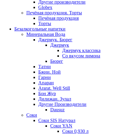
Другие производители
Globex
Печёная продукция. Торты
Печёная продукция
Торты
Безалкогольные напитки
Минеральная Вода
Джермук. Бюрег
Джермук
Джермук классика
Со вкусом лимона
Бюрег
Татни
Бжни. Ной
Гарни
Апаран
Ararat. Well Still
Бон Жур
Дилижан. Зулал
Другие Производители
Dausuz
Соки
Соки SIS Натурал
Соки YAN
Соки 0,930 л