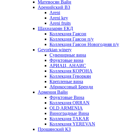
Матевосян Вайн
Аренийский ВЗ
Areni
Areni key
Areni fruits
Шахназарян ЕКД
Коллекция Гаясон
Коллекция Гаясон п/у
Коллекция Гаясон Новогодняя п/у
Gevorkian winery
Сувенирные вина
Фруктовые вина
АРИАЦ. АНАИС
Коллекция КОРОНА
Коллекция Геворкян
Крепленые вина
Абрикосовый Бренди
Армения Вайн
Фруктовые Вина
Коллекция ORRAN
OLD ARMENIA
Виноградные Вина
Коллекция TAKAR
Коллекция YEREVAN
Прошянский КЗ