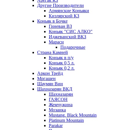
Арегак КЗ
Другие Производители
Армянские Коньяки
Кизлярский КЗ
Коньяк в Бочке
Гиневан ВЗ
Коньяк "СИС АЛКО"
Иджеванский ВКЗ
Мараси
Подарочные
Страна Камней
Коньяк в п/у
Коньяк 0,5 л.
Коньяк 0,2 л.
Аркон Трейд
Мргашен
Шаумян Вин
Шахназарян ВКД
Шахназарян
ГАЯСОН
Жемчужина
Мозаика
Mustang. Black Mountain
Platinum Mountain
Parakar