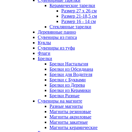
Сувенирные тарелки
Керамические тарелки
Размер 27 х 26 см
Размер 21-18,5 см
Размер 16 - 14 см
Стеклянные тарелки
Деревянные панно
Сувениры из гипса
Куклы
Сувениры из туфа
Флаги
Брелки
Брелки Настальгия
Брелки из Обсидиана
Брелки для Водителя
Брелки с Буквами
Брелки из Дерева
Брелки из Керамики
Брелки Разные
Сувениры на магните
Разные магниты
Магниты резиновые
Магниты акриловые
Магниты закатные
Магниты керамические