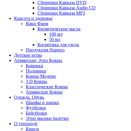
Сборники Кавказа DVD
Сборники Кавказа Audio CD
Сборники Кавказа MP3
Красота и здоровье
Ваки Фарм
Косметические масла
100 мл
50 мл
Косметика для ухода
Продукция Наринэ
Детские игры
Армянские Этно Ковры
Коврики
Половики
Ковры Модерн
3 D Ковры
Классические Ковры
Армянские Ковры
Одежда. Обувь
Шарфы и шапки
Футболки
Бейсболки
Этно масики балетки
О геноциде
Книги