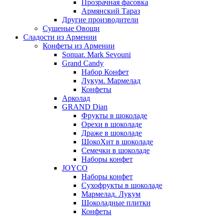
Прозрачная фасовка
Армянский Тараз
Другие производители
Сушеные Овощи
Сладости из Армении
Конфеты из Армении
Sonuar. Mark Sevouni
Grand Candy
Набор Конфет
Лукум. Мармелад
Конфеты
Арколад
GRAND Dian
Фрукты в шоколаде
Орехи в шоколаде
Драже в шоколаде
ШокоХит в шоколаде
Семечки в шоколаде
Наборы конфет
JOYCO
Наборы конфет
Сухофрукты в шоколаде
Мармелад. Лукум
Шоколадные плитки
Конфеты