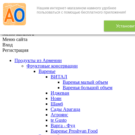
Нашим интернет-магазином намного удобнее
+7 (495) 646-888-1
пользоваться с помощью бесплатного приложения!
В корзине
0
товаров
Установи
x
Меню каталога
Меню сайта
Вход
Регистрация
Продукты из Армении
Фруктовые консервации
Варенье
ВИТАЛ
Варенья малый объем
Варенья большой объем
Иджеван
Ноян
Шамб
Сады Арагаца
Агроянс
te Gusto
Варга - Фуд
Варенье Proshyan Food