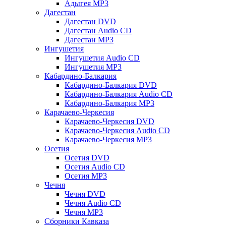
Адыгея MP3
Дагестан
Дагестан DVD
Дагестан Audio CD
Дагестан MP3
Ингушетия
Ингушетия Audio CD
Ингушетия MP3
Кабардино-Балкария
Кабардино-Балкария DVD
Кабардино-Балкария Audio CD
Кабардино-Балкария MP3
Карачаево-Черкесия
Карачаево-Черкесия DVD
Карачаево-Черкесия Audio CD
Карачаево-Черкесия MP3
Осетия
Осетия DVD
Осетия Audio CD
Осетия MP3
Чечня
Чечня DVD
Чечня Audio CD
Чечня MP3
Сборники Кавказа