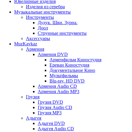
Ювелирные изделия
Изделия из серебра
Музыкальные инструменты
Инструменты
Дудук. Шви. Зурна.
Доол
Струнные инструменты
Аксессуары
MuzKavkaz
Армения
Армения DVD
Арменфильм Киностудия
Ереван Киностудия
Документальное Кино
Мультфильмы
Blu-ray. HD DVD
Армения Audio CD
Армения Audio MP3
Грузия
Грузия DVD
Грузия Audio CD
Грузия MP3
Адыгея
Адыгея DVD
Адыгея Audio CD