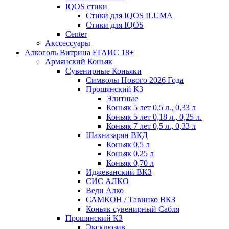
IQOS стики
Стики для IQOS ILUMA
Стики для IQOS
Сenter
Акссессуары
Алкоголь Витрина ЕГАИС 18+
Армянский Коньяк
Сувенирные Коньяки
Символы Нового 2026 Года
Прошянский КЗ
Элитные
Коньяк 5 лет 0,5 л., 0,33 л
Коньяк 5 лет 0,18 л., 0,25 л.
Коньяк 7 лет 0,5 л., 0,33 л
Шахназарян ВКД
Коньяк 0,5 л
Коньяк 0,25 л
Коньяк 0,70 л
Иджеванский ВКЗ
СИС АЛКО
Веди Алко
САМКОН / Тавинко ВКЗ
Коньяк сувенирный Сабля
Прошянский КЗ
Эксклюзив