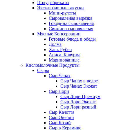
Полуфабрикаты
Эксклюзивные закуски
Мини-рулеты
Сыровяленая вырезка
Говядина сыровяленая
Свинина сыровяленая
Мясные Консервации
Готовые блюда и обеды
Долма
Хаш. Рубец
Ариса. Кавурма
Маринованные
Кисломолочные Продукты
Сыры
Сыр Чанах
Сыр Чанах в ведре
Сыр Чанах Экокат
Сыр Лори
Сыр Лори Премиум
Сыр Лори Экокат
Сыр Лори разный
Сыр Качотта
Сыр Овечий
Сыр Козий
Сыр в Керамике