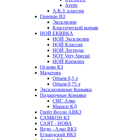
Avetis
А.К.З. классик
Гиневан ВЗ
Эксклюзив
Классический коньяк
НОЙ ЕКВВКА
НОЙ Эксклюзив
НОЙ Классик
НОЙ Легенды
NOY Very Speсial
НОЙ Кремлин
Оганян КЗ
Мадатовъ
Объем 0,5 л
Объем 0,75 л
Эксклюзивные Коньяки
Подарочные Коньяки
СИС Алко
Мараси КД
Грейт Велли АВКЗ
САМКОН КЗ
САЯТ - НОВА
Веди - Алко ВКЗ
Егвардский ВКЗ