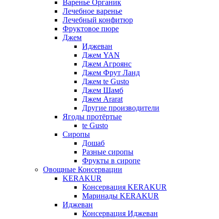
Варенье Органик
Лечебное варенье
Лечебный конфитюр
Фруктовое пюре
Джем
Иджеван
Джем YAN
Джем Агроянс
Джем Фрут Ланд
Джем te Gusto
Джем Шамб
Джем Ararat
Другие производители
Ягоды протёртые
te Gusto
Сиропы
Дошаб
Разные сиропы
Фрукты в сиропе
Овощные Консервации
KERAKUR
Консервация KERAKUR
Маринады KERAKUR
Иджеван
Консервация Иджеван