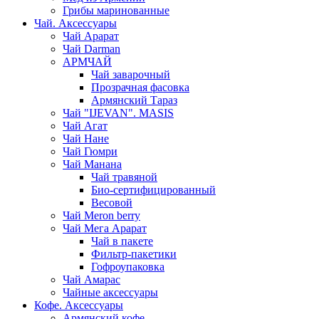
Грибы маринованные
Чай. Аксессуары
Чай Арарат
Чай Darman
АРМЧАЙ
Чай заварочный
Прозрачная фасовка
Армянский Тараз
Чай "IJEVAN". MASIS
Чай Агат
Чай Нане
Чай Гюмри
Чай Манана
Чай травяной
Био-сертифицированный
Весовой
Чай Meron berry
Чай Мега Арарат
Чай в пакете
Фильтр-пакетики
Гофроупаковка
Чай Амарас
Чайные аксессуары
Кофе. Аксессуары
Армянский кофе