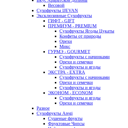
Вкус Араратской Долины
Весовой
Сухофрукты IJEVAN
Эксклюзивные Сухофрукты
ГИФТ - GIFT
ПРЕМИУМ - PREMIUM
Сухофрукты Ягоды Цукаты
Конфеты от природы
Орехи
Микс
ГУРМЭ - GOURMET
Сухофрукты с начинками
Орехи и семечки
Сухофрукты и ягоды
ЭКСТРА - EXTRA
Сухофрукты с начинками
Орехи и семечки
Сухофрукты и ягоды
ЭКОНОМ - ECONOM
Сухофрукты и ягоды
Орехи и семечки
Разное
Сухофрукты Aregi
Сушеные фрукты
Фруктовые Чипсы