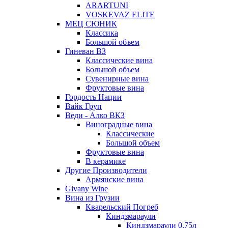
ARARTUNI
VOSKEVAZ ELITE
МЕЦ СЮНИК
Классика
Большой объем
Гиневан ВЗ
Классические вина
Большой объем
Сувенирные вина
Фруктовые вина
Гордость Нации
Вайк Груп
Веди - Алко ВКЗ
Виноградные вина
Классические
Большой объем
Фруктовые вина
В керамике
Другие Производители
Армянские вина
Givany Wine
Вина из Грузии
Кварельский Погреб
Киндзмараули
Киндзмараули 0,75л