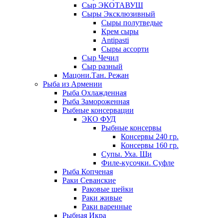
Сыр ЭКОТАВУШ
Сыры Эксклюзивный
Сыры полутведые
Крем сыры
Antipasti
Сыры ассорти
Сыр Чечил
Сыр разный
Мацони.Тан. Режан
Рыба из Армении
Рыба Охлажденная
Рыба Замороженная
Рыбные консервации
ЭКО ФУД
Рыбные консервы
Консервы 240 гр.
Консервы 160 гр.
Супы. Уха. Щи
Филе-кусочки. Суфле
Рыба Копченая
Раки Севанские
Раковые шейки
Раки живые
Раки варенные
Рыбная Икра