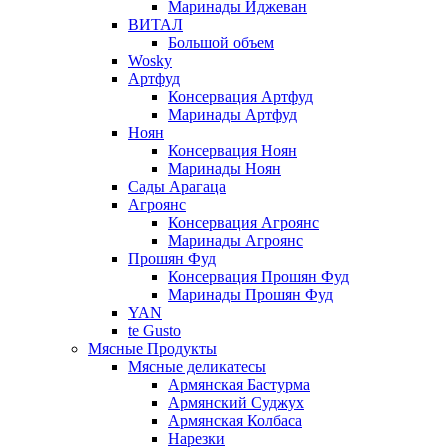
Маринады Иджеван
ВИТАЛ
Большой объем
Wosky
Артфуд
Консервация Артфуд
Маринады Артфуд
Ноян
Консервация Ноян
Маринады Ноян
Сады Арагаца
Агроянс
Консервация Агроянс
Маринады Агроянс
Прошян Фуд
Консервация Прошян Фуд
Маринады Прошян Фуд
YAN
te Gusto
Мясные Продукты
Мясные деликатесы
Армянская Бастурма
Армянский Суджух
Армянская Колбаса
Нарезки