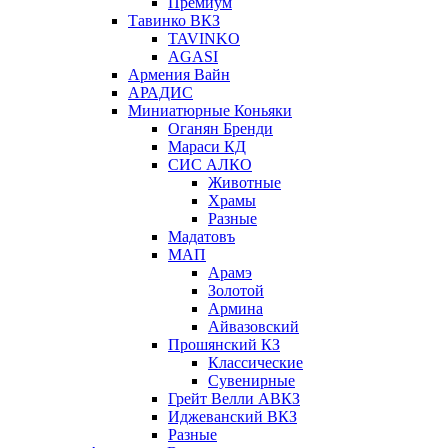
Премиум
Тавинко ВКЗ
TAVINKO
AGASI
Армения Вайн
АРАДИС
Миниатюрные Коньяки
Оганян Бренди
Мараси КД
СИС АЛКО
Животные
Храмы
Разные
Мадатовъ
МАП
Арамэ
Золотой
Армина
Айвазовский
Прошянский КЗ
Классические
Сувенирные
Грейт Велли АВКЗ
Иджеванский ВКЗ
Разные