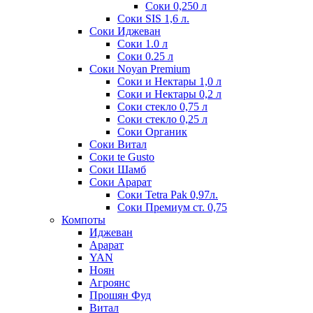
Соки 0,250 л
Соки SIS 1,6 л.
Соки Иджеван
Соки 1.0 л
Соки 0.25 л
Соки Noyan Premium
Соки и Нектары 1,0 л
Соки и Нектары 0,2 л
Соки стекло 0,75 л
Соки стекло 0,25 л
Соки Органик
Соки Витал
Соки te Gusto
Соки Шамб
Соки Арарат
Соки Tetra Pak 0,97л.
Соки Премиум ст. 0,75
Компоты
Иджеван
Арарат
YAN
Ноян
Агроянс
Прошян Фуд
Витал