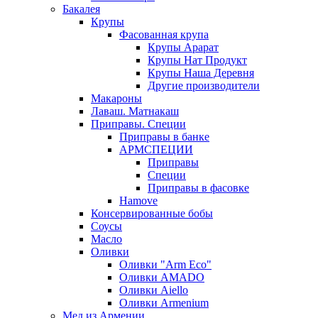
Бакалея
Крупы
Фасованная крупа
Крупы Арарат
Крупы Нат Продукт
Крупы Наша Деревня
Другие производители
Макароны
Лаваш. Матнакаш
Приправы. Специи
Приправы в банке
АРМСПЕЦИИ
Приправы
Специи
Приправы в фасовке
Hamove
Консервированные бобы
Соусы
Масло
Оливки
Оливки "Arm Eco"
Оливки AMADO
Оливки Aiello
Оливки Armenium
Мед из Армении