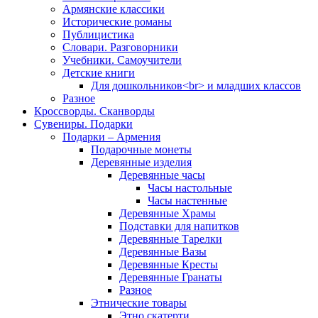
Армянские классики
Исторические романы
Публицистика
Словари. Разговорники
Учебники. Самоучители
Детские книги
Для дошкольников<br> и младших классов
Разное
Кроссворды. Сканворды
Сувениры. Подарки
Подарки – Армения
Подарочные монеты
Деревянные изделия
Деревянные часы
Часы настольные
Часы настенные
Деревянные Храмы
Подставки для напитков
Деревянные Тарелки
Деревянные Вазы
Деревянные Кресты
Деревянные Гранаты
Разное
Этнические товары
Этно скатерти