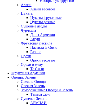
Наборы сухофруктов
Алани
Алани весовой
Цукаты
Цукаты фруктовые
Цукаты разные
Сушеные ягоды
Чурчхела
Дары Армении
Ануш
Фруктовая пастила
Пастила te Gusto
Разное
Орехи
Орехи весовые
Орехи в меду
Te Gusto
Фрукты из Армении
Овощи. Зелень
Свежие Овощи
Свежая Зелень
Замороженные Овощи и Зелень
Тамара фрут
Сушеная Зелень
АРМЧАЙ