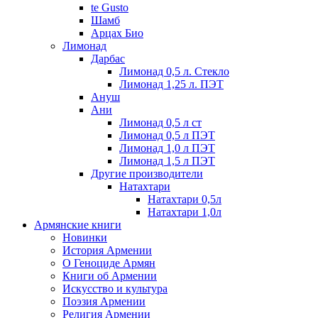
te Gusto
Шамб
Арцах Био
Лимонад
Дарбас
Лимонад 0,5 л. Стекло
Лимонад 1,25 л. ПЭТ
Ануш
Ани
Лимонад 0,5 л ст
Лимонад 0,5 л ПЭТ
Лимонад 1,0 л ПЭТ
Лимонад 1,5 л ПЭТ
Другие производители
Натахтари
Натахтари 0,5л
Натахтари 1,0л
Армянские книги
Новинки
История Армении
О Геноциде Армян
Книги об Армении
Иcкусство и культура
Поэзия Армении
Религия Армении