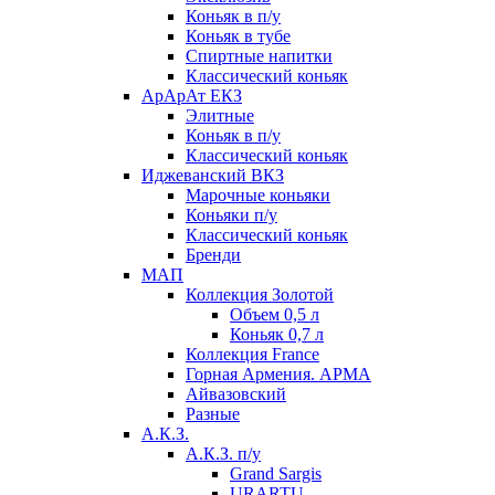
Коньяк в п/у
Коньяк в тубе
Спиртные напитки
Классический коньяк
АрАрАт ЕКЗ
Элитные
Коньяк в п/у
Классический коньяк
Иджеванский ВКЗ
Марочные коньяки
Коньяки п/у
Классический коньяк
Бренди
МАП
Коллекция Золотой
Объем 0,5 л
Коньяк 0,7 л
Коллекция France
Горная Армения. АРМА
Айвазовский
Разные
А.К.З.
А.К.З. п/у
Grand Sargis
URARTU