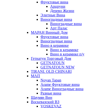
Фруктовые вина
Арцруни
Дерево Жизни
Элитные Вина
Виноградные вина
Виноградные вина
Арт Палас
МАРАН Винный Дом
Фруктовые вина
Виноградные вина
Вино в керамике
Вино в керамике
Вино в керамике п/у
Гетнатун Торговый Дом
GETNATOUN
GETNATOUN NEW
TIRANI. OLD CHINARI
МАП
Noyan Tapan
Arame Фруктовые вина
Arame Виноградные вина
Разные вина
Шаумян Вин
Воскевазский ВЗ
VOSKEVAZ