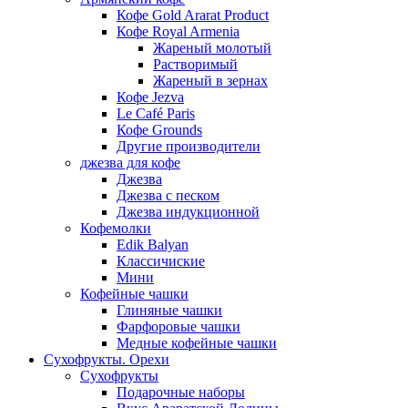
Кофе Gold Ararat Product
Кофе Royal Armenia
Жареный молотый
Растворимый
Жареный в зернах
Кофе Jezva
Le Café Paris
Кофе Grounds
Другие производители
джезва для кофе
Джезва
Джезва с песком
Джезва индукционной
Кофемолки
Edik Balyan
Классичиские
Мини
Кофейные чашки
Глиняные чашки
Фарфоровые чашки
Медные кофейные чашки
Сухофрукты. Орехи
Сухофрукты
Подарочные наборы