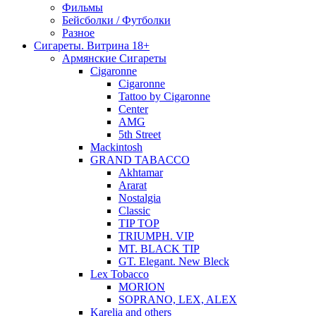
Фильмы
Бейсболки / Футболки
Разное
Сигареты. Витрина 18+
Армянские Сигареты
Cigaronne
Cigaronne
Tattoo by Cigaronne
Center
AMG
5th Street
Mackintosh
GRAND TABACCO
Akhtamar
Ararat
Nostalgia
Classic
TIP TOP
TRIUMPH. VIP
MT. BLACK TIP
GT. Elegant. New Bleck
Lex Tobacco
MORION
SOPRANO, LEX, ALEX
Karelia and others