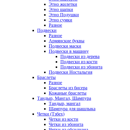
Этно жилетки
Этно шапки
Этно Подушки
Этно сумки
Разное
Подвески
Разное
Армянские буквы
Подвески маски
Подвески в машину
Подвески из дерева
Подвески из кости
Подвески из эбонита
Подвески Ностальгия
Браслеты
Разное
Браслеты из бисера
Кожаные браслеты
Тандыр, Мангал, Шампура
Тандыр, мангал
Шампура для шашлыка
Четки (Тзбех)
Четки из кости
Четки из эбонита
Четки из обсидиана