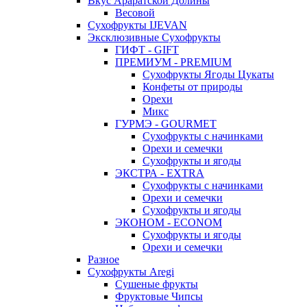
Вкус Араратской Долины
Весовой
Сухофрукты IJEVAN
Эксклюзивные Сухофрукты
ГИФТ - GIFT
ПРЕМИУМ - PREMIUM
Сухофрукты Ягоды Цукаты
Конфеты от природы
Орехи
Микс
ГУРМЭ - GOURMET
Сухофрукты с начинками
Орехи и семечки
Сухофрукты и ягоды
ЭКСТРА - EXTRA
Сухофрукты с начинками
Орехи и семечки
Сухофрукты и ягоды
ЭКОНОМ - ECONOM
Сухофрукты и ягоды
Орехи и семечки
Разное
Сухофрукты Aregi
Сушеные фрукты
Фруктовые Чипсы