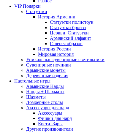
Разное
VIP Подарки
Статуэтки
История Армении
Статуэтки полистоун
Статуэтки бронза
Церкви. Статуэтки
Армянский алфавит
Галерея образов
История России
Мировая история
Уникальные сувенирные светильники
Сувенирные ночники
Армянские монеты
Деревянные изделия
Настольные игры
Армянские Нарды
Нарды + Шахматы
Шахматы
Ломберные столы
Аксессуары для нард
Аксессуары
Фишки для нард
Кости. Зары
Другие производители