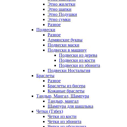
Этно жилетки
Этно шапки
Этно Подушки
Этно сумки
Разное
Подвески
Разное
Армянские буквы
Подвески маски
Подвески в машину
Подвески из дерева
Подвески из кости
Подвески из эбонита
Подвески Ностальгия
Браслеты
Разное
Браслеты из бисера
Кожаные браслеты
Тандыр, Мангал, Шампура
Тандыр, мангал
Шампура для шашлыка
Четки (Тзбех)
Четки из кости
Четки из эбонита
Четки из обсидиана