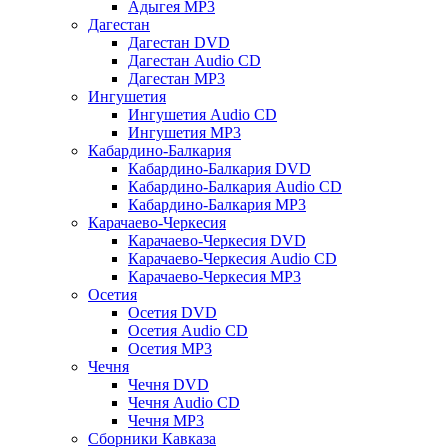
Адыгея MP3
Дагестан
Дагестан DVD
Дагестан Audio CD
Дагестан MP3
Ингушетия
Ингушетия Audio CD
Ингушетия MP3
Кабардино-Балкария
Кабардино-Балкария DVD
Кабардино-Балкария Audio CD
Кабардино-Балкария MP3
Карачаево-Черкесия
Карачаево-Черкесия DVD
Карачаево-Черкесия Audio CD
Карачаево-Черкесия MP3
Осетия
Осетия DVD
Осетия Audio CD
Осетия MP3
Чечня
Чечня DVD
Чечня Audio CD
Чечня MP3
Сборники Кавказа