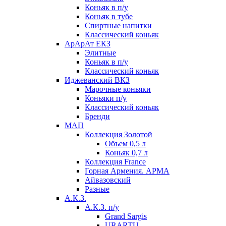
Коньяк в п/у
Коньяк в тубе
Спиртные напитки
Классический коньяк
АрАрАт ЕКЗ
Элитные
Коньяк в п/у
Классический коньяк
Иджеванский ВКЗ
Марочные коньяки
Коньяки п/у
Классический коньяк
Бренди
МАП
Коллекция Золотой
Объем 0,5 л
Коньяк 0,7 л
Коллекция France
Горная Армения. АРМА
Айвазовский
Разные
А.К.З.
А.К.З. п/у
Grand Sargis
URARTU