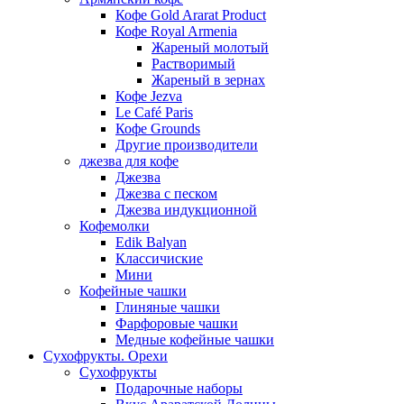
Кофе Gold Ararat Product
Кофе Royal Armenia
Жареный молотый
Растворимый
Жареный в зернах
Кофе Jezva
Le Café Paris
Кофе Grounds
Другие производители
джезва для кофе
Джезва
Джезва с песком
Джезва индукционной
Кофемолки
Edik Balyan
Классичиские
Мини
Кофейные чашки
Глиняные чашки
Фарфоровые чашки
Медные кофейные чашки
Сухофрукты. Орехи
Сухофрукты
Подарочные наборы