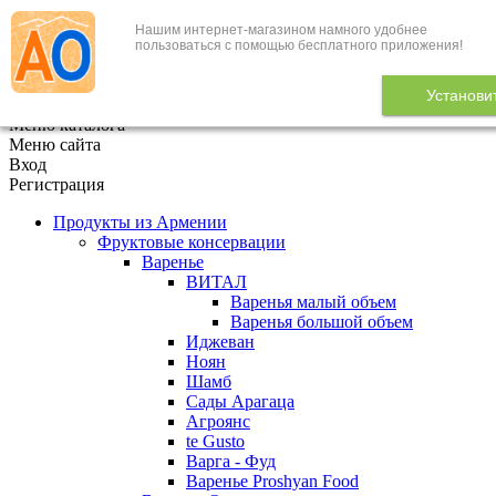
Нашим интернет-магазином намного удобнее
+7 (495) 646-888-1
пользоваться с помощью бесплатного приложения!
В корзине
0
товаров
Установи
x
Меню каталога
Меню сайта
Вход
Регистрация
Продукты из Армении
Фруктовые консервации
Варенье
ВИТАЛ
Варенья малый объем
Варенья большой объем
Иджеван
Ноян
Шамб
Сады Арагаца
Агроянс
te Gusto
Варга - Фуд
Варенье Proshyan Food