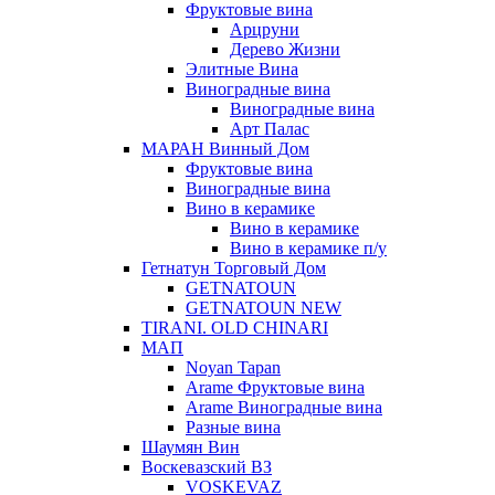
Фруктовые вина
Арцруни
Дерево Жизни
Элитные Вина
Виноградные вина
Виноградные вина
Арт Палас
МАРАН Винный Дом
Фруктовые вина
Виноградные вина
Вино в керамике
Вино в керамике
Вино в керамике п/у
Гетнатун Торговый Дом
GETNATOUN
GETNATOUN NEW
TIRANI. OLD CHINARI
МАП
Noyan Tapan
Arame Фруктовые вина
Arame Виноградные вина
Разные вина
Шаумян Вин
Воскевазский ВЗ
VOSKEVAZ