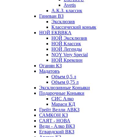
Avetis
А.К.З. классик
Гиневан ВЗ
Эксклюзив
Классический коньяк
НОЙ ЕКВВКА
НОЙ Эксклюзив
НОЙ Классик
НОЙ Легенды
NOY Very Speсial
НОЙ Кремлин
Оганян КЗ
Мадатовъ
Объем 0,5 л
Объем 0,75 л
Эксклюзивные Коньяки
Подарочные Коньяки
СИС Алко
Мараси КД
Грейт Велли АВКЗ
САМКОН КЗ
САЯТ - НОВА
Веди - Алко ВКЗ
Егвардский ВКЗ