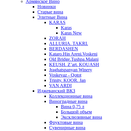
Армянское Вино
Новинки
Старые вина
Элитные Вина
KARAS
Karas
Karas New
ZORAH
ALLURIA. TAKRI.
BERDASHEN
Kataro.Hin Areni.Voskeni
Old Bridge.Tushpa.Malani
KEUSH. Z’art. KOUASH
Jraghatspanyan Winery
Voskevaz - Qotot
Trinity. KOOR. Jan
VAN ARDI
Иджеванский ВКЗ
Коллекционные вина
Виноградные вина
Вина 0,75 л
Большой объем
Эксклюзивные вина
Фруктовые вина
Cувенирные вина