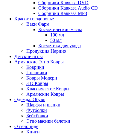
Сборники Кавказа DVD
Сборники Кавказа Audio CD
Сборники Кавказа MP3
Красота и здоровье
Ваки Фарм
Косметические масла
100 мл
50 мл
Косметика для ухода
Продукция Наринэ
Детские игры
Армянские Этно Ковры
Коврики
Половики
Ковры Модерн
3 D Ковры
Классические Ковры
Армянские Ковры
Одежда. Обувь
Шарфы и шапки
Футболки
Бейсболки
Этно масики балетки
О геноциде
Книги