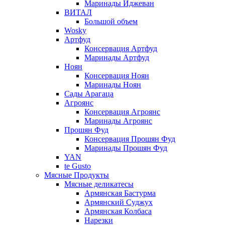
Маринады Иджеван
ВИТАЛ
Большой объем
Wosky
Артфуд
Консервация Артфуд
Маринады Артфуд
Ноян
Консервация Ноян
Маринады Ноян
Сады Арагаца
Агроянс
Консервация Агроянс
Маринады Агроянс
Прошян Фуд
Консервация Прошян Фуд
Маринады Прошян Фуд
YAN
te Gusto
Мясные Продукты
Мясные деликатесы
Армянская Бастурма
Армянский Суджух
Армянская Колбаса
Нарезки