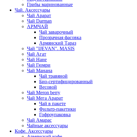
Грибы маринованные
Чай. Аксессуары
Чай Арарат
Чай Darman
АРМЧАЙ
Чай заварочный
Прозрачная фасовка
Армянский Тараз
Чай "IJEVAN". MASIS
Чай Агат
Чай Нане
Чай Гюмри
Чай Манана
Чай травяной
Био-сертифицированный
Весовой
Чай Meron berry
Чай Мега Арарат
Чай в пакете
Фильтр-пакетики
Гофроупаковка
Чай Амарас
Чайные аксессуары
Кофе. Аксессуары
Армянский кофе