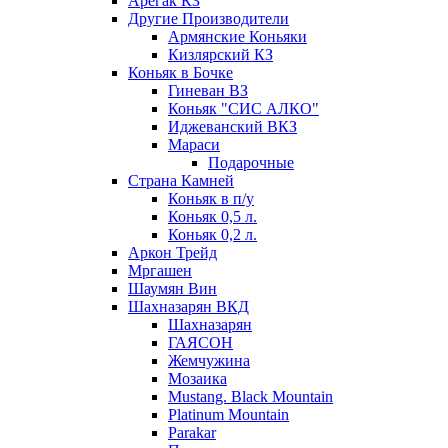
Арегак КЗ
Другие Производители
Армянские Коньяки
Кизлярский КЗ
Коньяк в Бочке
Гиневан ВЗ
Коньяк "СИС АЛКО"
Иджеванский ВКЗ
Мараси
Подарочные
Страна Камней
Коньяк в п/у
Коньяк 0,5 л.
Коньяк 0,2 л.
Аркон Трейд
Мргашен
Шаумян Вин
Шахназарян ВКД
Шахназарян
ГАЯСОН
Жемчужина
Мозаика
Mustang. Black Mountain
Platinum Mountain
Parakar