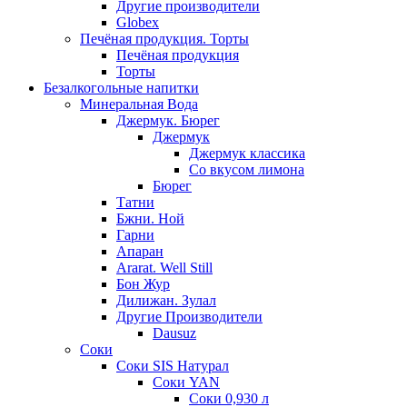
Другие производители
Globex
Печёная продукция. Торты
Печёная продукция
Торты
Безалкогольные напитки
Минеральная Вода
Джермук. Бюрег
Джермук
Джермук классика
Со вкусом лимона
Бюрег
Татни
Бжни. Ной
Гарни
Апаран
Ararat. Well Still
Бон Жур
Дилижан. Зулал
Другие Производители
Dausuz
Соки
Соки SIS Натурал
Соки YAN
Соки 0,930 л