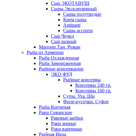
Сыр ЭКОТАВУШ
Сыры Эксклюзивный
Сыры полутведые
Крем сыры
Antipasti
Сыры ассорти
Сыр Чечил
Сыр разный
Мацони.Тан. Режан
Рыба из Армении
Рыба Охлажденная
Рыба Замороженная
Рыбные консервации
ЭКО ФУД
Рыбные консервы
Консервы 240 гр.
Консервы 160 гр.
Супы. Уха. Щи
Филе-кусочки. Суфле
Рыба Копченая
Раки Севанские
Раковые шейки
Раки живые
Раки варенные
Рыбная Икра