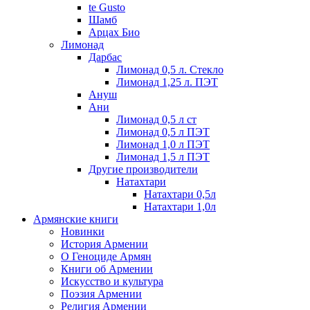
te Gusto
Шамб
Арцах Био
Лимонад
Дарбас
Лимонад 0,5 л. Стекло
Лимонад 1,25 л. ПЭТ
Ануш
Ани
Лимонад 0,5 л ст
Лимонад 0,5 л ПЭТ
Лимонад 1,0 л ПЭТ
Лимонад 1,5 л ПЭТ
Другие производители
Натахтари
Натахтари 0,5л
Натахтари 1,0л
Армянские книги
Новинки
История Армении
О Геноциде Армян
Книги об Армении
Иcкусство и культура
Поэзия Армении
Религия Армении