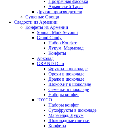
Прозрачная фасовка
Армянский Тараз
Другие производители
Сушеные Овощи
Сладости из Армении
Конфеты из Армении
Sonuar. Mark Sevouni
Grand Candy
Набор Конфет
Лукум. Мармелад
Конфеты
Арколад
GRAND Dian
Фрукты в шоколаде
Орехи в шоколаде
Драже в шоколаде
ШокоХит в шоколаде
Семечки в шоколаде
Наборы конфет
JOYCO
Наборы конфет
Сухофрукты в шоколаде
Мармелад. Лукум
Шоколадные плитки
Конфеты