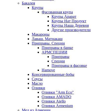
Бакалея
Крупы
Фасованная крупа
Крупы Арарат
Крупы Нат Продукт
Крупы Наша Деревня
Другие производители
Макароны
Лаваш. Матнакаш
Приправы. Специи
Приправы в банке
АРМСПЕЦИИ
Приправы
Специи
Приправы в фасовке
Hamove
Консервированные бобы
Соусы
Масло
Оливки
Оливки "Arm Eco"
Оливки AMADO
Оливки Aiello
Оливки Armenium
Мед из Армении