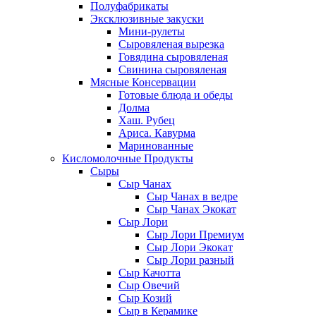
Полуфабрикаты
Эксклюзивные закуски
Мини-рулеты
Сыровяленая вырезка
Говядина сыровяленая
Свинина сыровяленая
Мясные Консервации
Готовые блюда и обеды
Долма
Хаш. Рубец
Ариса. Кавурма
Маринованные
Кисломолочные Продукты
Сыры
Сыр Чанах
Сыр Чанах в ведре
Сыр Чанах Экокат
Сыр Лори
Сыр Лори Премиум
Сыр Лори Экокат
Сыр Лори разный
Сыр Качотта
Сыр Овечий
Сыр Козий
Сыр в Керамике