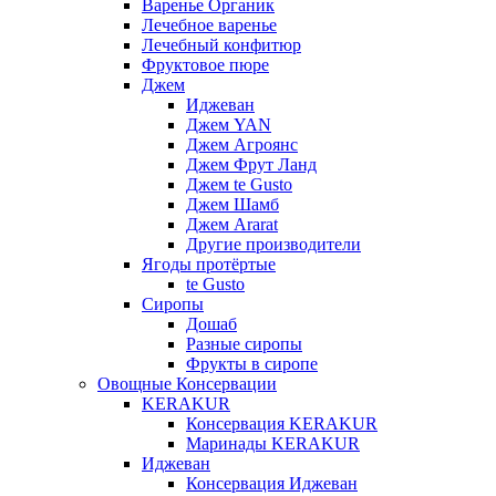
Варенье Органик
Лечебное варенье
Лечебный конфитюр
Фруктовое пюре
Джем
Иджеван
Джем YAN
Джем Агроянс
Джем Фрут Ланд
Джем te Gusto
Джем Шамб
Джем Ararat
Другие производители
Ягоды протёртые
te Gusto
Сиропы
Дошаб
Разные сиропы
Фрукты в сиропе
Овощные Консервации
KERAKUR
Консервация KERAKUR
Маринады KERAKUR
Иджеван
Консервация Иджеван