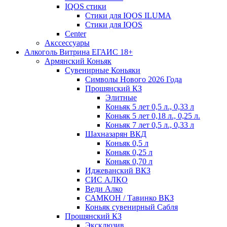
IQOS стики
Стики для IQOS ILUMA
Стики для IQOS
Сenter
Акссессуары
Алкоголь Витрина ЕГАИС 18+
Армянский Коньяк
Сувенирные Коньяки
Символы Нового 2026 Года
Прошянский КЗ
Элитные
Коньяк 5 лет 0,5 л., 0,33 л
Коньяк 5 лет 0,18 л., 0,25 л.
Коньяк 7 лет 0,5 л., 0,33 л
Шахназарян ВКД
Коньяк 0,5 л
Коньяк 0,25 л
Коньяк 0,70 л
Иджеванский ВКЗ
СИС АЛКО
Веди Алко
САМКОН / Тавинко ВКЗ
Коньяк сувенирный Сабля
Прошянский КЗ
Эксклюзив