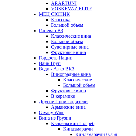
ARARTUNI
VOSKEVAZ ELITE
МЕЦ СЮНИК
Классика
Большой объем
Гиневан ВЗ
Классические вина
Большой объем
Сувенирные вина
Фруктовые вина
Гордость Нации
Вайк Груп
Веди - Алко ВКЗ
Виноградные вина
Классические
Большой объем
Фруктовые вина
В керамике
Другие Производители
Армянские вина
Givany Wine
Вина из Грузии
Кварельский Погреб
Киндзмараули
Киндзмараули 0,75л