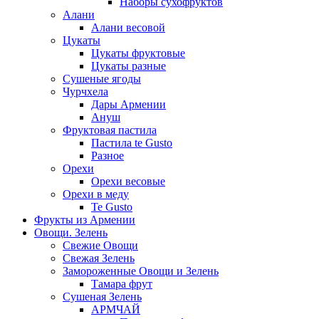
Наборы сухофруктов
Алани
Алани весовой
Цукаты
Цукаты фруктовые
Цукаты разные
Сушеные ягоды
Чурчхела
Дары Армении
Ануш
Фруктовая пастила
Пастила te Gusto
Разное
Орехи
Орехи весовые
Орехи в меду
Te Gusto
Фрукты из Армении
Овощи. Зелень
Свежие Овощи
Свежая Зелень
Замороженные Овощи и Зелень
Тамара фрут
Сушеная Зелень
АРМЧАЙ