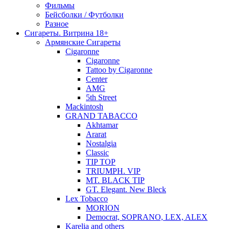
Фильмы
Бейсболки / Футболки
Разное
Сигареты. Витрина 18+
Армянские Сигареты
Cigaronne
Cigaronne
Tattoo by Cigaronne
Center
AMG
5th Street
Mackintosh
GRAND TABACCO
Akhtamar
Ararat
Nostalgia
Classic
TIP TOP
TRIUMPH. VIP
MT. BLACK TIP
GT. Elegant. New Bleck
Lex Tobacco
MORION
Democrat, SOPRANO, LEX, ALEX
Karelia and others