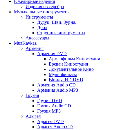
Ювелирные изделия
Изделия из серебра
Музыкальные инструменты
Инструменты
Дудук. Шви. Зурна.
Доол
Струнные инструменты
Аксессуары
MuzKavkaz
Армения
Армения DVD
Арменфильм Киностудия
Ереван Киностудия
Документальное Кино
Мультфильмы
Blu-ray. HD DVD
Армения Audio CD
Армения Audio MP3
Грузия
Грузия DVD
Грузия Audio CD
Грузия MP3
Адыгея
Адыгея DVD
Адыгея Audio CD