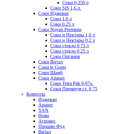
Соки 0,250 л
Соки SIS 1,6 л.
Соки Иджеван
Соки 1.0 л
Соки 0.25 л
Соки Noyan Premium
Соки и Нектары 1,0 л
Соки и Нектары 0,2 л
Соки стекло 0,75 л
Соки стекло 0,25 л
Соки Органик
Соки Витал
Соки te Gusto
Соки Шамб
Соки Арарат
Соки Tetra Pak 0,97л.
Соки Премиум ст. 0,75
Компоты
Иджеван
Арарат
YAN
Ноян
Агроянс
Прошян Фуд
Витал