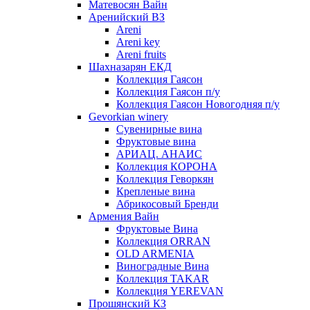
Матевосян Вайн
Аренийский ВЗ
Areni
Areni key
Areni fruits
Шахназарян ЕКД
Коллекция Гаясон
Коллекция Гаясон п/у
Коллекция Гаясон Новогодняя п/у
Gevorkian winery
Сувенирные вина
Фруктовые вина
АРИАЦ. АНАИС
Коллекция КОРОНА
Коллекция Геворкян
Крепленые вина
Абрикосовый Бренди
Армения Вайн
Фруктовые Вина
Коллекция ORRAN
OLD ARMENIA
Виноградные Вина
Коллекция TAKAR
Коллекция YEREVAN
Прошянский КЗ