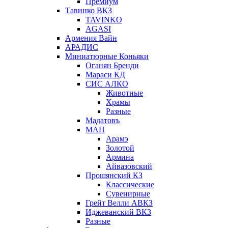
Премиум
Тавинко ВКЗ
TAVINKO
AGASI
Армения Вайн
АРАДИС
Миниатюрные Коньяки
Оганян Бренди
Мараси КД
СИС АЛКО
Животные
Храмы
Разные
Мадатовъ
МАП
Арамэ
Золотой
Армина
Айвазовский
Прошянский КЗ
Классические
Сувенирные
Грейт Велли АВКЗ
Иджеванский ВКЗ
Разные