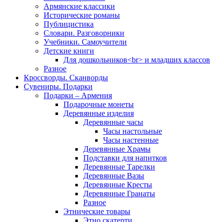
Армянские классики
Исторические романы
Публицистика
Словари. Разговорники
Учебники. Самоучители
Детские книги
Для дошкольников<br> и младших классов
Разное
Кроссворды. Сканворды
Сувениры. Подарки
Подарки – Армения
Подарочные монеты
Деревянные изделия
Деревянные часы
Часы настольные
Часы настенные
Деревянные Храмы
Подставки для напитков
Деревянные Тарелки
Деревянные Вазы
Деревянные Кресты
Деревянные Гранаты
Разное
Этнические товары
Этно скатерти