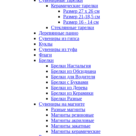
Сувенирные тарелки
Керамические тарелки
Размер 27 х 26 см
Размер 21-18,5 см
Размер 16 - 14 см
Стеклянные тарелки
Деревянные панно
Сувениры из гипса
Куклы
Сувениры из туфа
Флаги
Брелки
Брелки Настальгия
Брелки из Обсидиана
Брелки для Водителя
Брелки с Буквами
Брелки из Дерева
Брелки из Керамики
Брелки Разные
Сувениры на магните
Разные магниты
Магниты резиновые
Магниты акриловые
Магниты закатные
Магниты керамические