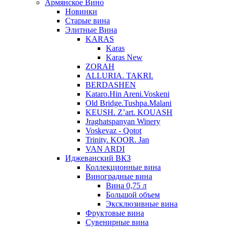
Армянское Вино
Новинки
Старые вина
Элитные Вина
KARAS
Karas
Karas New
ZORAH
ALLURIA. TAKRI.
BERDASHEN
Kataro.Hin Areni.Voskeni
Old Bridge.Tushpa.Malani
KEUSH. Z’art. KOUASH
Jraghatspanyan Winery
Voskevaz - Qotot
Trinity. KOOR. Jan
VAN ARDI
Иджеванский ВКЗ
Коллекционные вина
Виноградные вина
Вина 0,75 л
Большой объем
Эксклюзивные вина
Фруктовые вина
Cувенирные вина