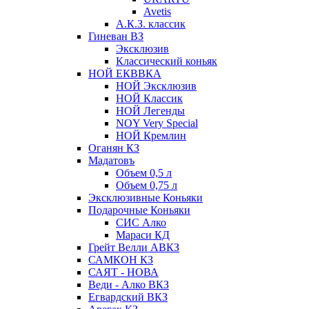
Avetis
А.К.З. классик
Гиневан ВЗ
Эксклюзив
Классический коньяк
НОЙ ЕКВВКА
НОЙ Эксклюзив
НОЙ Классик
НОЙ Легенды
NOY Very Speсial
НОЙ Кремлин
Оганян КЗ
Мадатовъ
Объем 0,5 л
Объем 0,75 л
Эксклюзивные Коньяки
Подарочные Коньяки
СИС Алко
Мараси КД
Грейт Велли АВКЗ
САМКОН КЗ
САЯТ - НОВА
Веди - Алко ВКЗ
Егвардский ВКЗ