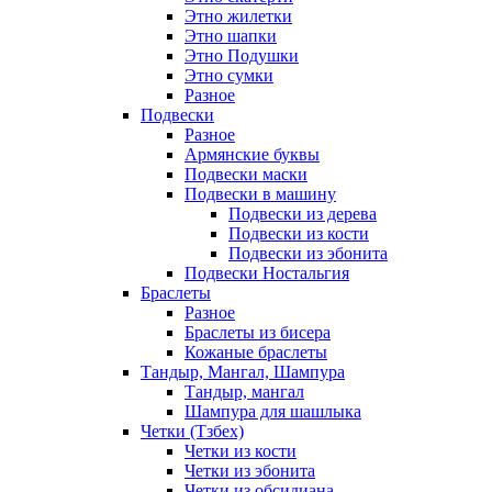
Этно жилетки
Этно шапки
Этно Подушки
Этно сумки
Разное
Подвески
Разное
Армянские буквы
Подвески маски
Подвески в машину
Подвески из дерева
Подвески из кости
Подвески из эбонита
Подвески Ностальгия
Браслеты
Разное
Браслеты из бисера
Кожаные браслеты
Тандыр, Мангал, Шампура
Тандыр, мангал
Шампура для шашлыка
Четки (Тзбех)
Четки из кости
Четки из эбонита
Четки из обсидиана