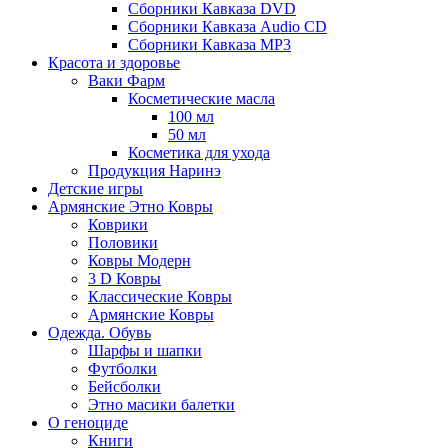
Сборники Кавказа DVD
Сборники Кавказа Audio CD
Сборники Кавказа MP3
Красота и здоровье
Ваки Фарм
Косметические масла
100 мл
50 мл
Косметика для ухода
Продукция Наринэ
Детские игры
Армянские Этно Ковры
Коврики
Половики
Ковры Модерн
3 D Ковры
Классические Ковры
Армянские Ковры
Одежда. Обувь
Шарфы и шапки
Футболки
Бейсболки
Этно масики балетки
О геноциде
Книги