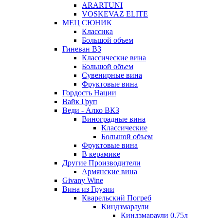
ARARTUNI
VOSKEVAZ ELITE
МЕЦ СЮНИК
Классика
Большой объем
Гиневан ВЗ
Классические вина
Большой объем
Сувенирные вина
Фруктовые вина
Гордость Нации
Вайк Груп
Веди - Алко ВКЗ
Виноградные вина
Классические
Большой объем
Фруктовые вина
В керамике
Другие Производители
Армянские вина
Givany Wine
Вина из Грузии
Кварельский Погреб
Киндзмараули
Киндзмараули 0,75л