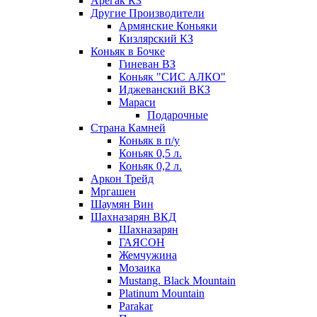
Арегак КЗ
Другие Производители
Армянские Коньяки
Кизлярский КЗ
Коньяк в Бочке
Гиневан ВЗ
Коньяк "СИС АЛКО"
Иджеванский ВКЗ
Мараси
Подарочные
Страна Камней
Коньяк в п/у
Коньяк 0,5 л.
Коньяк 0,2 л.
Аркон Трейд
Мргашен
Шаумян Вин
Шахназарян ВКД
Шахназарян
ГАЯСОН
Жемчужина
Мозаика
Mustang. Black Mountain
Platinum Mountain
Parakar