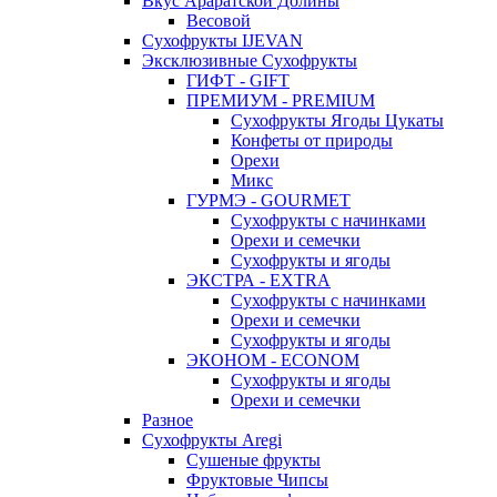
Вкус Араратской Долины
Весовой
Сухофрукты IJEVAN
Эксклюзивные Сухофрукты
ГИФТ - GIFT
ПРЕМИУМ - PREMIUM
Сухофрукты Ягоды Цукаты
Конфеты от природы
Орехи
Микс
ГУРМЭ - GOURMET
Сухофрукты с начинками
Орехи и семечки
Сухофрукты и ягоды
ЭКСТРА - EXTRA
Сухофрукты с начинками
Орехи и семечки
Сухофрукты и ягоды
ЭКОНОМ - ECONOM
Сухофрукты и ягоды
Орехи и семечки
Разное
Сухофрукты Aregi
Сушеные фрукты
Фруктовые Чипсы