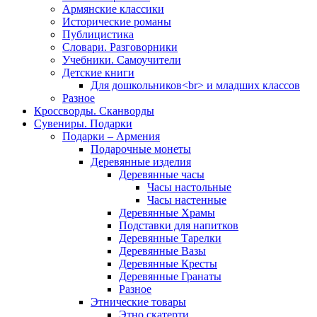
Армянские классики
Исторические романы
Публицистика
Словари. Разговорники
Учебники. Самоучители
Детские книги
Для дошкольников<br> и младших классов
Разное
Кроссворды. Сканворды
Сувениры. Подарки
Подарки – Армения
Подарочные монеты
Деревянные изделия
Деревянные часы
Часы настольные
Часы настенные
Деревянные Храмы
Подставки для напитков
Деревянные Тарелки
Деревянные Вазы
Деревянные Кресты
Деревянные Гранаты
Разное
Этнические товары
Этно скатерти