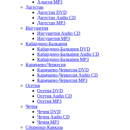
Адыгея MP3
Дагестан
Дагестан DVD
Дагестан Audio CD
Дагестан MP3
Ингушетия
Ингушетия Audio CD
Ингушетия MP3
Кабардино-Балкария
Кабардино-Балкария DVD
Кабардино-Балкария Audio CD
Кабардино-Балкария MP3
Карачаево-Черкесия
Карачаево-Черкесия DVD
Карачаево-Черкесия Audio CD
Карачаево-Черкесия MP3
Осетия
Осетия DVD
Осетия Audio CD
Осетия MP3
Чечня
Чечня DVD
Чечня Audio CD
Чечня MP3
Сборники Кавказа