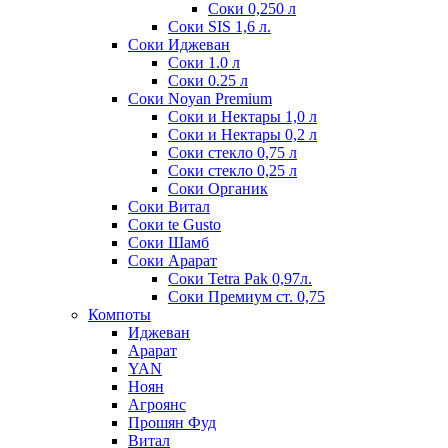
Соки 0,250 л
Соки SIS 1,6 л.
Соки Иджеван
Соки 1.0 л
Соки 0.25 л
Соки Noyan Premium
Соки и Нектары 1,0 л
Соки и Нектары 0,2 л
Соки стекло 0,75 л
Соки стекло 0,25 л
Соки Органик
Соки Витал
Соки te Gusto
Соки Шамб
Соки Арарат
Соки Tetra Pak 0,97л.
Соки Премиум ст. 0,75
Компоты
Иджеван
Арарат
YAN
Ноян
Агроянс
Прошян Фуд
Витал