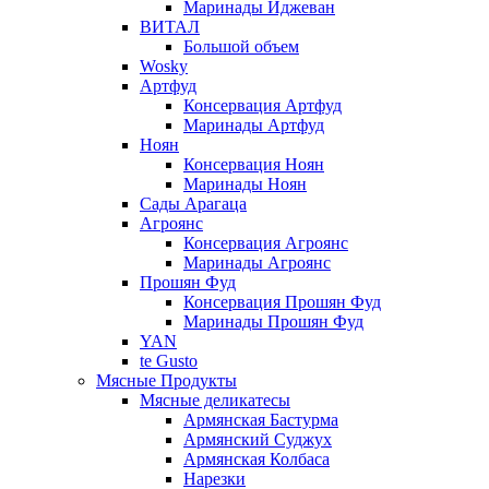
Маринады Иджеван
ВИТАЛ
Большой объем
Wosky
Артфуд
Консервация Артфуд
Маринады Артфуд
Ноян
Консервация Ноян
Маринады Ноян
Сады Арагаца
Агроянс
Консервация Агроянс
Маринады Агроянс
Прошян Фуд
Консервация Прошян Фуд
Маринады Прошян Фуд
YAN
te Gusto
Мясные Продукты
Мясные деликатесы
Армянская Бастурма
Армянский Суджух
Армянская Колбаса
Нарезки