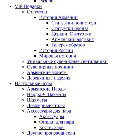
Разное
VIP Подарки
Статуэтки
История Армении
Статуэтки полистоун
Статуэтки бронза
Церкви. Статуэтки
Армянский алфавит
Галерея образов
История России
Мировая история
Уникальные сувенирные светильники
Сувенирные ночники
Армянские монеты
Деревянные изделия
Настольные игры
Армянские Нарды
Нарды + Шахматы
Шахматы
Ломберные столы
Аксессуары для нард
Аксессуары
Фишки для нард
Кости. Зары
Другие производители