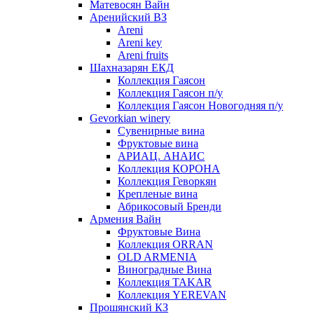
Матевосян Вайн
Аренийский ВЗ
Areni
Areni key
Areni fruits
Шахназарян ЕКД
Коллекция Гаясон
Коллекция Гаясон п/у
Коллекция Гаясон Новогодняя п/у
Gevorkian winery
Сувенирные вина
Фруктовые вина
АРИАЦ. АНАИС
Коллекция КОРОНА
Коллекция Геворкян
Крепленые вина
Абрикосовый Бренди
Армения Вайн
Фруктовые Вина
Коллекция ORRAN
OLD ARMENIA
Виноградные Вина
Коллекция TAKAR
Коллекция YEREVAN
Прошянский КЗ