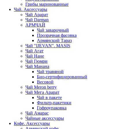
Грибы маринованные
Чай. Аксессуары
Чай Арарат
Чай Darman
АРМЧАЙ
Чай заварочный
Прозрачная фасовка
Армянский Тараз
Чай "IJEVAN". MASIS
Чай Агат
Чай Нане
Чай Гюмри
Чай Манана
Чай травяной
Био-сертифицированный
Весовой
Чай Meron berry
Чай Мега Арарат
Чай в пакете
Фильтр-пакетики
Гофроупаковка
Чай Амарас
Чайные аксессуары
Кофе. Аксессуары
Армянский кофе