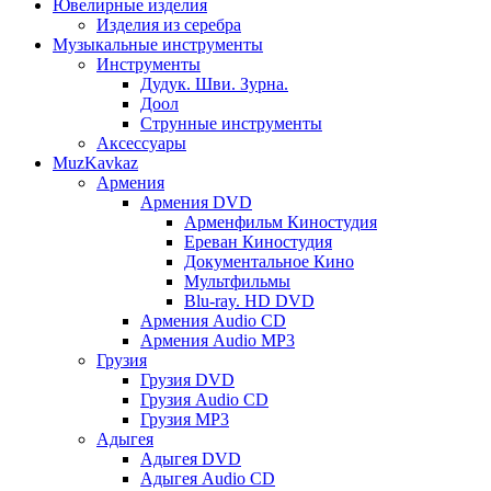
Ювелирные изделия
Изделия из серебра
Музыкальные инструменты
Инструменты
Дудук. Шви. Зурна.
Доол
Струнные инструменты
Аксессуары
MuzKavkaz
Армения
Армения DVD
Арменфильм Киностудия
Ереван Киностудия
Документальное Кино
Мультфильмы
Blu-ray. HD DVD
Армения Audio CD
Армения Audio MP3
Грузия
Грузия DVD
Грузия Audio CD
Грузия MP3
Адыгея
Адыгея DVD
Адыгея Audio CD