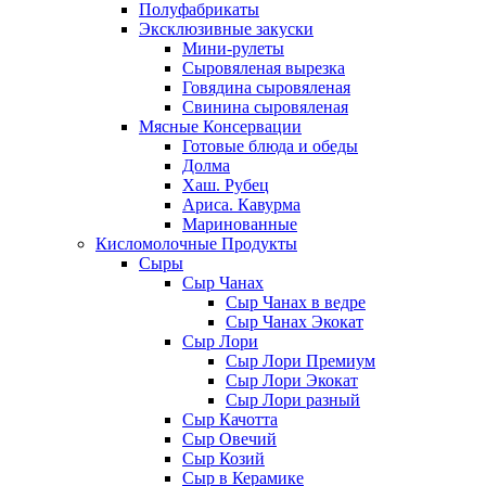
Полуфабрикаты
Эксклюзивные закуски
Мини-рулеты
Сыровяленая вырезка
Говядина сыровяленая
Свинина сыровяленая
Мясные Консервации
Готовые блюда и обеды
Долма
Хаш. Рубец
Ариса. Кавурма
Маринованные
Кисломолочные Продукты
Сыры
Сыр Чанах
Сыр Чанах в ведре
Сыр Чанах Экокат
Сыр Лори
Сыр Лори Премиум
Сыр Лори Экокат
Сыр Лори разный
Сыр Качотта
Сыр Овечий
Сыр Козий
Сыр в Керамике