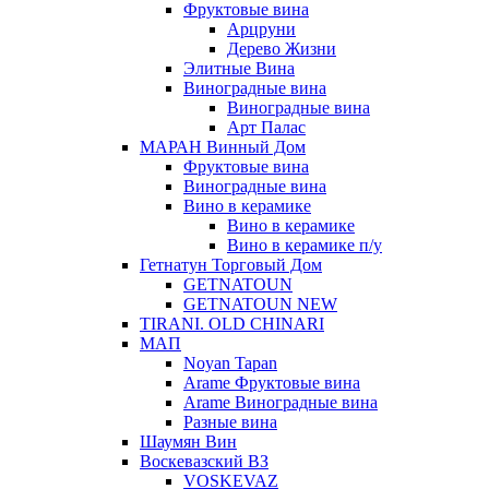
Фруктовые вина
Арцруни
Дерево Жизни
Элитные Вина
Виноградные вина
Виноградные вина
Арт Палас
МАРАН Винный Дом
Фруктовые вина
Виноградные вина
Вино в керамике
Вино в керамике
Вино в керамике п/у
Гетнатун Торговый Дом
GETNATOUN
GETNATOUN NEW
TIRANI. OLD CHINARI
МАП
Noyan Tapan
Arame Фруктовые вина
Arame Виноградные вина
Разные вина
Шаумян Вин
Воскевазский ВЗ
VOSKEVAZ