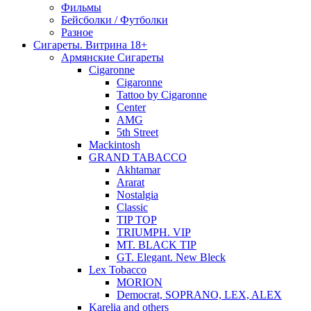
Фильмы
Бейсболки / Футболки
Разное
Сигареты. Витрина 18+
Армянские Сигареты
Cigaronne
Cigaronne
Tattoo by Cigaronne
Center
AMG
5th Street
Mackintosh
GRAND TABACCO
Akhtamar
Ararat
Nostalgia
Classic
TIP TOP
TRIUMPH. VIP
MT. BLACK TIP
GT. Elegant. New Bleck
Lex Tobacco
MORION
Democrat, SOPRANO, LEX, ALEX
Karelia and others