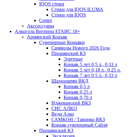
IQOS стики
Стики для IQOS ILUMA
Стики для IQOS
Сenter
Акссессуары
Алкоголь Витрина ЕГАИС 18+
Армянский Коньяк
Сувенирные Коньяки
Символы Нового 2026 Года
Прошянский КЗ
Элитные
Коньяк 5 лет 0,5 л., 0,33 л
Коньяк 5 лет 0,18 л., 0,25 л.
Коньяк 7 лет 0,5 л., 0,33 л
Шахназарян ВКД
Коньяк 0,5 л
Коньяк 0,25 л
Коньяк 0,70 л
Иджеванский ВКЗ
СИС АЛКО
Веди Алко
САМКОН / Тавинко ВКЗ
Коньяк сувенирный Сабля
Прошянский КЗ
Эксклюзив