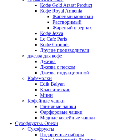
Кофе Gold Ararat Product
Кофе Royal Armenia
Жареный молотый
Растворимый
Жареный в зернах
Кофе Jezva
Le Café Paris
Кофе Grounds
Другие производители
джезва для кофе
Джезва
Джезва с песком
Джезва индукционной
Кофемолки
Edik Balyan
Классичиские
Мини
Кофейные чашки
Глиняные чашки
Фарфоровые чашки
Медные кофейные чашки
Сухофрукты. Орехи
Сухофрукты
Подарочные наборы