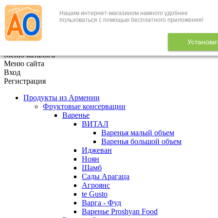
Нашим интернет-магазином намного удобнее
+7 (495) 646-888-1
пользоваться с помощью бесплатного приложения!
В корзине
0
товаров
Установи
x
Меню каталога
Меню сайта
Вход
Регистрация
Продукты из Армении
Фруктовые консервации
Варенье
ВИТАЛ
Варенья малый объем
Варенья большой объем
Иджеван
Ноян
Шамб
Сады Арагаца
Агроянс
te Gusto
Варга - Фуд
Варенье Proshyan Food