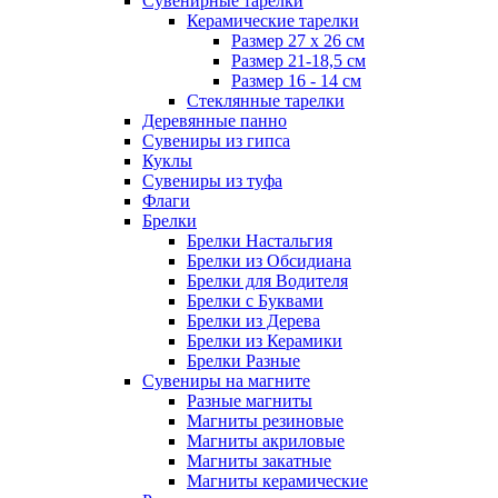
Сувенирные тарелки
Керамические тарелки
Размер 27 х 26 см
Размер 21-18,5 см
Размер 16 - 14 см
Стеклянные тарелки
Деревянные панно
Сувениры из гипса
Куклы
Сувениры из туфа
Флаги
Брелки
Брелки Настальгия
Брелки из Обсидиана
Брелки для Водителя
Брелки с Буквами
Брелки из Дерева
Брелки из Керамики
Брелки Разные
Сувениры на магните
Разные магниты
Магниты резиновые
Магниты акриловые
Магниты закатные
Магниты керамические