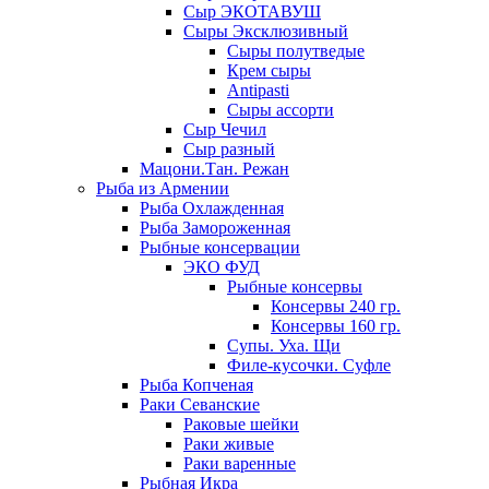
Сыр ЭКОТАВУШ
Сыры Эксклюзивный
Сыры полутведые
Крем сыры
Antipasti
Сыры ассорти
Сыр Чечил
Сыр разный
Мацони.Тан. Режан
Рыба из Армении
Рыба Охлажденная
Рыба Замороженная
Рыбные консервации
ЭКО ФУД
Рыбные консервы
Консервы 240 гр.
Консервы 160 гр.
Супы. Уха. Щи
Филе-кусочки. Суфле
Рыба Копченая
Раки Севанские
Раковые шейки
Раки живые
Раки варенные
Рыбная Икра