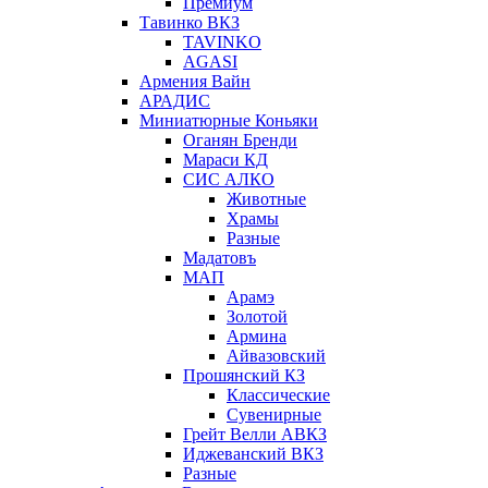
Премиум
Тавинко ВКЗ
TAVINKO
AGASI
Армения Вайн
АРАДИС
Миниатюрные Коньяки
Оганян Бренди
Мараси КД
СИС АЛКО
Животные
Храмы
Разные
Мадатовъ
МАП
Арамэ
Золотой
Армина
Айвазовский
Прошянский КЗ
Классические
Сувенирные
Грейт Велли АВКЗ
Иджеванский ВКЗ
Разные