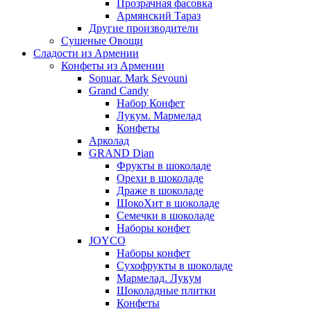
Прозрачная фасовка
Армянский Тараз
Другие производители
Сушеные Овощи
Сладости из Армении
Конфеты из Армении
Sonuar. Mark Sevouni
Grand Candy
Набор Конфет
Лукум. Мармелад
Конфеты
Арколад
GRAND Dian
Фрукты в шоколаде
Орехи в шоколаде
Драже в шоколаде
ШокоХит в шоколаде
Семечки в шоколаде
Наборы конфет
JOYCO
Наборы конфет
Сухофрукты в шоколаде
Мармелад. Лукум
Шоколадные плитки
Конфеты