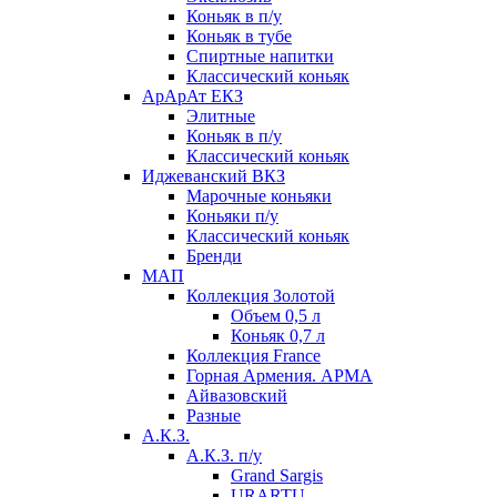
Коньяк в п/у
Коньяк в тубе
Спиртные напитки
Классический коньяк
АрАрАт ЕКЗ
Элитные
Коньяк в п/у
Классический коньяк
Иджеванский ВКЗ
Марочные коньяки
Коньяки п/у
Классический коньяк
Бренди
МАП
Коллекция Золотой
Объем 0,5 л
Коньяк 0,7 л
Коллекция France
Горная Армения. АРМА
Айвазовский
Разные
А.К.З.
А.К.З. п/у
Grand Sargis
URARTU