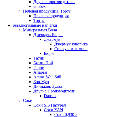
Другие производители
Globex
Печёная продукция. Торты
Печёная продукция
Торты
Безалкогольные напитки
Минеральная Вода
Джермук. Бюрег
Джермук
Джермук классика
Со вкусом лимона
Бюрег
Татни
Бжни. Ной
Гарни
Апаран
Ararat. Well Still
Бон Жур
Дилижан. Зулал
Другие Производители
Dausuz
Соки
Соки SIS Натурал
Соки YAN
Соки 0,930 л