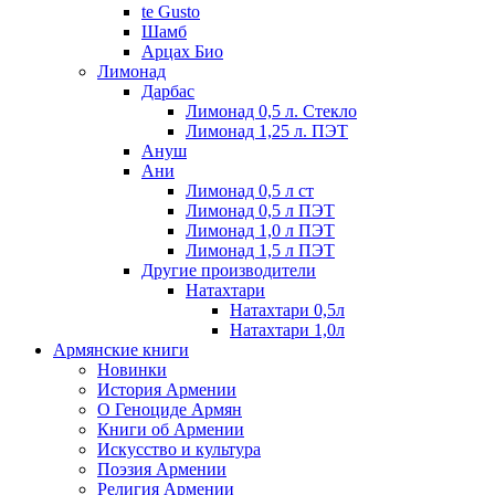
te Gusto
Шамб
Арцах Био
Лимонад
Дарбас
Лимонад 0,5 л. Стекло
Лимонад 1,25 л. ПЭТ
Ануш
Ани
Лимонад 0,5 л ст
Лимонад 0,5 л ПЭТ
Лимонад 1,0 л ПЭТ
Лимонад 1,5 л ПЭТ
Другие производители
Натахтари
Натахтари 0,5л
Натахтари 1,0л
Армянские книги
Новинки
История Армении
О Геноциде Армян
Книги об Армении
Иcкусство и культура
Поэзия Армении
Религия Армении