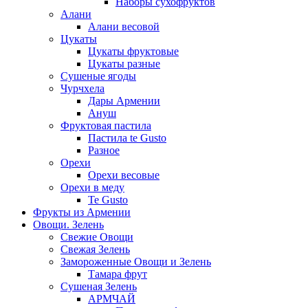
Наборы сухофруктов
Алани
Алани весовой
Цукаты
Цукаты фруктовые
Цукаты разные
Сушеные ягоды
Чурчхела
Дары Армении
Ануш
Фруктовая пастила
Пастила te Gusto
Разное
Орехи
Орехи весовые
Орехи в меду
Te Gusto
Фрукты из Армении
Овощи. Зелень
Свежие Овощи
Свежая Зелень
Замороженные Овощи и Зелень
Тамара фрут
Сушеная Зелень
АРМЧАЙ