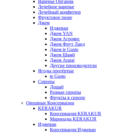
Варенье Органик
Лечебное варенье
Лечебный конфитюр
Фруктовое пюре
Джем
Иджеван
Джем YAN
Джем Агроянс
Джем Фрут Ланд
Джем te Gusto
Джем Шамб
Джем Ararat
Другие производители
Ягоды протёртые
te Gusto
Сиропы
Дошаб
Разные сиропы
Фрукты в сиропе
Овощные Консервации
KERAKUR
Консервация KERAKUR
Маринады KERAKUR
Иджеван
Консервация Иджеван