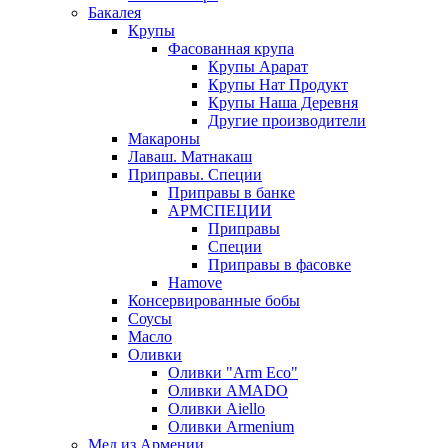
Бакалея
Крупы
Фасованная крупа
Крупы Арарат
Крупы Нат Продукт
Крупы Наша Деревня
Другие производители
Макароны
Лаваш. Матнакаш
Приправы. Специи
Приправы в банке
АРМСПЕЦИИ
Приправы
Специи
Приправы в фасовке
Hamove
Консервированные бобы
Соусы
Масло
Оливки
Оливки "Arm Eco"
Оливки AMADO
Оливки Aiello
Оливки Armenium
Мед из Армении