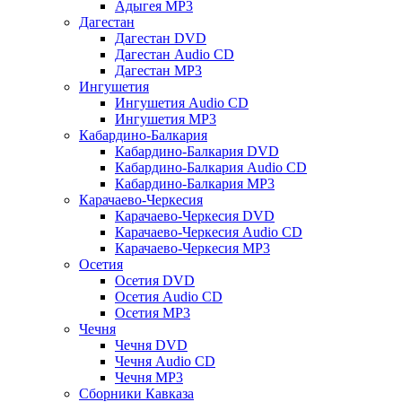
Адыгея MP3
Дагестан
Дагестан DVD
Дагестан Audio CD
Дагестан MP3
Ингушетия
Ингушетия Audio CD
Ингушетия MP3
Кабардино-Балкария
Кабардино-Балкария DVD
Кабардино-Балкария Audio CD
Кабардино-Балкария MP3
Карачаево-Черкесия
Карачаево-Черкесия DVD
Карачаево-Черкесия Audio CD
Карачаево-Черкесия MP3
Осетия
Осетия DVD
Осетия Audio CD
Осетия MP3
Чечня
Чечня DVD
Чечня Audio CD
Чечня MP3
Сборники Кавказа