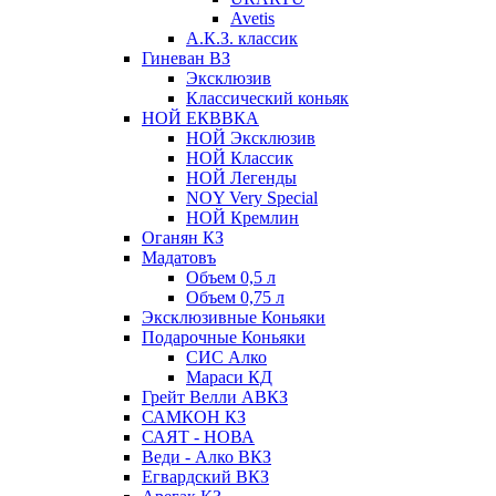
Avetis
А.К.З. классик
Гиневан ВЗ
Эксклюзив
Классический коньяк
НОЙ ЕКВВКА
НОЙ Эксклюзив
НОЙ Классик
НОЙ Легенды
NOY Very Speсial
НОЙ Кремлин
Оганян КЗ
Мадатовъ
Объем 0,5 л
Объем 0,75 л
Эксклюзивные Коньяки
Подарочные Коньяки
СИС Алко
Мараси КД
Грейт Велли АВКЗ
САМКОН КЗ
САЯТ - НОВА
Веди - Алко ВКЗ
Егвардский ВКЗ