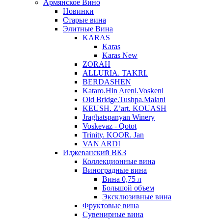
Армянское Вино
Новинки
Старые вина
Элитные Вина
KARAS
Karas
Karas New
ZORAH
ALLURIA. TAKRI.
BERDASHEN
Kataro.Hin Areni.Voskeni
Old Bridge.Tushpa.Malani
KEUSH. Z’art. KOUASH
Jraghatspanyan Winery
Voskevaz - Qotot
Trinity. KOOR. Jan
VAN ARDI
Иджеванский ВКЗ
Коллекционные вина
Виноградные вина
Вина 0,75 л
Большой объем
Эксклюзивные вина
Фруктовые вина
Cувенирные вина