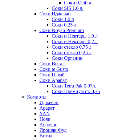
Соки 0,250 л
Соки SIS 1,6 л.
Соки Иджеван
Соки 1.0 л
Соки 0.25 л
Соки Noyan Premium
Соки и Нектары 1,0 л
Соки и Нектары 0,2 л
Соки стекло 0,75 л
Соки стекло 0,25 л
Соки Органик
Соки Витал
Соки te Gusto
Соки Шамб
Соки Арарат
Соки Tetra Pak 0,97л.
Соки Премиум ст. 0,75
Компоты
Иджеван
Арарат
YAN
Ноян
Агроянс
Прошян Фуд
Витал