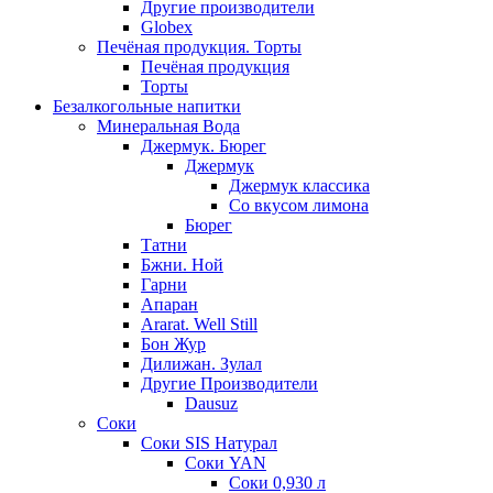
Другие производители
Globex
Печёная продукция. Торты
Печёная продукция
Торты
Безалкогольные напитки
Минеральная Вода
Джермук. Бюрег
Джермук
Джермук классика
Со вкусом лимона
Бюрег
Татни
Бжни. Ной
Гарни
Апаран
Ararat. Well Still
Бон Жур
Дилижан. Зулал
Другие Производители
Dausuz
Соки
Соки SIS Натурал
Соки YAN
Соки 0,930 л