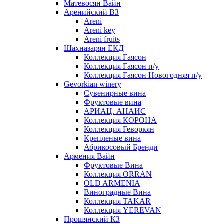
Матевосян Вайн
Аренийский ВЗ
Areni
Areni key
Areni fruits
Шахназарян ЕКД
Коллекция Гаясон
Коллекция Гаясон п/у
Коллекция Гаясон Новогодняя п/у
Gevorkian winery
Сувенирные вина
Фруктовые вина
АРИАЦ. АНАИС
Коллекция КОРОНА
Коллекция Геворкян
Крепленые вина
Абрикосовый Бренди
Армения Вайн
Фруктовые Вина
Коллекция ORRAN
OLD ARMENIA
Виноградные Вина
Коллекция TAKAR
Коллекция YEREVAN
Прошянский КЗ