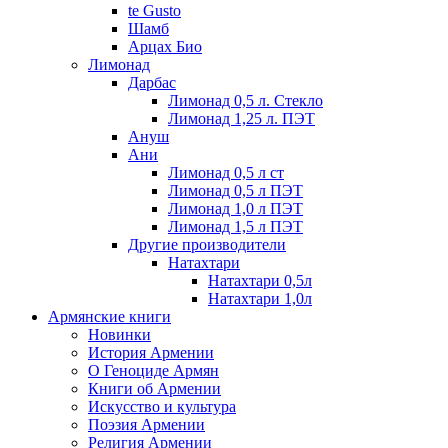
te Gusto
Шамб
Арцах Био
Лимонад
Дарбас
Лимонад 0,5 л. Стекло
Лимонад 1,25 л. ПЭТ
Ануш
Ани
Лимонад 0,5 л ст
Лимонад 0,5 л ПЭТ
Лимонад 1,0 л ПЭТ
Лимонад 1,5 л ПЭТ
Другие производители
Натахтари
Натахтари 0,5л
Натахтари 1,0л
Армянские книги
Новинки
История Армении
О Геноциде Армян
Книги об Армении
Иcкусство и культура
Поэзия Армении
Религия Армении