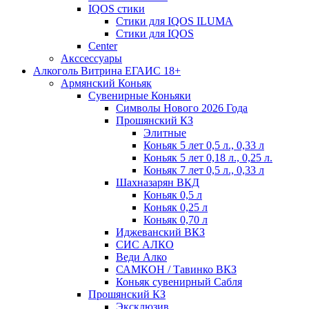
IQOS стики
Стики для IQOS ILUMA
Стики для IQOS
Сenter
Акссессуары
Алкоголь Витрина ЕГАИС 18+
Армянский Коньяк
Сувенирные Коньяки
Символы Нового 2026 Года
Прошянский КЗ
Элитные
Коньяк 5 лет 0,5 л., 0,33 л
Коньяк 5 лет 0,18 л., 0,25 л.
Коньяк 7 лет 0,5 л., 0,33 л
Шахназарян ВКД
Коньяк 0,5 л
Коньяк 0,25 л
Коньяк 0,70 л
Иджеванский ВКЗ
СИС АЛКО
Веди Алко
САМКОН / Тавинко ВКЗ
Коньяк сувенирный Сабля
Прошянский КЗ
Эксклюзив