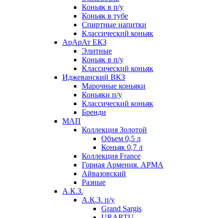
Коньяк в п/у
Коньяк в тубе
Спиртные напитки
Классический коньяк
АрАрАт ЕКЗ
Элитные
Коньяк в п/у
Классический коньяк
Иджеванский ВКЗ
Марочные коньяки
Коньяки п/у
Классический коньяк
Бренди
МАП
Коллекция Золотой
Объем 0,5 л
Коньяк 0,7 л
Коллекция France
Горная Армения. АРМА
Айвазовский
Разные
А.К.З.
А.К.З. п/у
Grand Sargis
URARTU