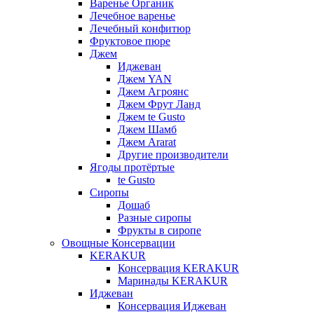
Варенье Органик
Лечебное варенье
Лечебный конфитюр
Фруктовое пюре
Джем
Иджеван
Джем YAN
Джем Агроянс
Джем Фрут Ланд
Джем te Gusto
Джем Шамб
Джем Ararat
Другие производители
Ягоды протёртые
te Gusto
Сиропы
Дошаб
Разные сиропы
Фрукты в сиропе
Овощные Консервации
KERAKUR
Консервация KERAKUR
Маринады KERAKUR
Иджеван
Консервация Иджеван