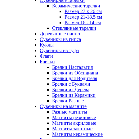
Сувенирные тарелки
Керамические тарелки
Размер 27 х 26 см
Размер 21-18,5 см
Размер 16 - 14 см
Стеклянные тарелки
Деревянные панно
Сувениры из гипса
Куклы
Сувениры из туфа
Флаги
Брелки
Брелки Настальгия
Брелки из Обсидиана
Брелки для Водителя
Брелки с Буквами
Брелки из Дерева
Брелки из Керамики
Брелки Разные
Сувениры на магните
Разные магниты
Магниты резиновые
Магниты акриловые
Магниты закатные
Магниты керамические