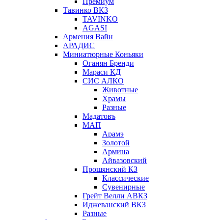
Премиум
Тавинко ВКЗ
TAVINKO
AGASI
Армения Вайн
АРАДИС
Миниатюрные Коньяки
Оганян Бренди
Мараси КД
СИС АЛКО
Животные
Храмы
Разные
Мадатовъ
МАП
Арамэ
Золотой
Армина
Айвазовский
Прошянский КЗ
Классические
Сувенирные
Грейт Велли АВКЗ
Иджеванский ВКЗ
Разные