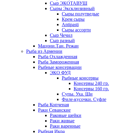
Сыр ЭКОТАВУШ
Сыры Эксклюзивный
Сыры полутведые
Крем сыры
Antipasti
Сыры ассорти
Сыр Чечил
Сыр разный
Мацони.Тан. Режан
Рыба из Армении
Рыба Охлажденная
Рыба Замороженная
Рыбные консервации
ЭКО ФУД
Рыбные консервы
Консервы 240 гр.
Консервы 160 гр.
Супы. Уха. Щи
Филе-кусочки. Суфле
Рыба Копченая
Раки Севанские
Раковые шейки
Раки живые
Раки варенные
Рыбная Икра