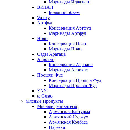
Маринады Иджеван
ВИТАЛ
Большой объем
Wosky
Артфуд
Консервация Артфуд
Маринады Артфуд
Ноян
Консервация Ноян
Маринады Ноян
Сады Арагаца
Агроянс
Консервация Агроянс
Маринады Агроянс
Прошян Фуд
Консервация Прошян Фуд
Маринады Прошян Фуд
YAN
te Gusto
Мясные Продукты
Мясные деликатесы
Армянская Бастурма
Армянский Суджух
Армянская Колбаса
Нарезки