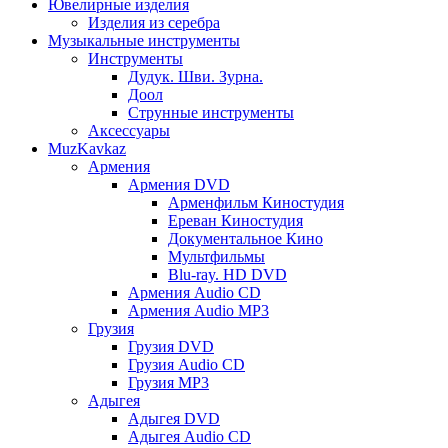
Ювелирные изделия
Изделия из серебра
Музыкальные инструменты
Инструменты
Дудук. Шви. Зурна.
Доол
Струнные инструменты
Аксессуары
MuzKavkaz
Армения
Армения DVD
Арменфильм Киностудия
Ереван Киностудия
Документальное Кино
Мультфильмы
Blu-ray. HD DVD
Армения Audio CD
Армения Audio MP3
Грузия
Грузия DVD
Грузия Audio CD
Грузия MP3
Адыгея
Адыгея DVD
Адыгея Audio CD