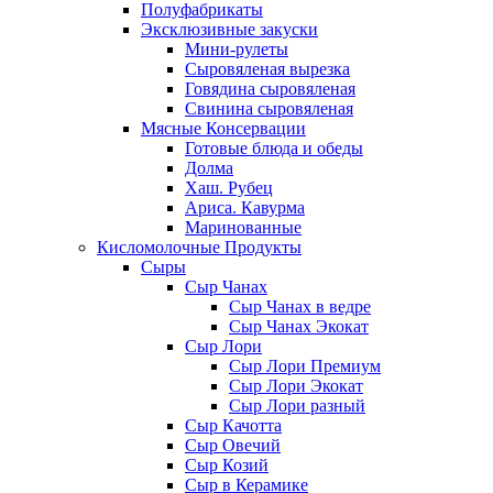
Полуфабрикаты
Эксклюзивные закуски
Мини-рулеты
Сыровяленая вырезка
Говядина сыровяленая
Свинина сыровяленая
Мясные Консервации
Готовые блюда и обеды
Долма
Хаш. Рубец
Ариса. Кавурма
Маринованные
Кисломолочные Продукты
Сыры
Сыр Чанах
Сыр Чанах в ведре
Сыр Чанах Экокат
Сыр Лори
Сыр Лори Премиум
Сыр Лори Экокат
Сыр Лори разный
Сыр Качотта
Сыр Овечий
Сыр Козий
Сыр в Керамике