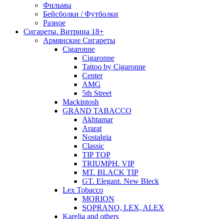
Фильмы
Бейсболки / Футболки
Разное
Сигареты. Витрина 18+
Армянские Сигареты
Cigaronne
Cigaronne
Tattoo by Cigaronne
Center
AMG
5th Street
Mackintosh
GRAND TABACCO
Akhtamar
Ararat
Nostalgia
Classic
TIP TOP
TRIUMPH. VIP
MT. BLACK TIP
GT. Elegant. New Bleck
Lex Tobacco
MORION
SOPRANO, LEX, ALEX
Karelia and others