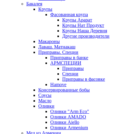
Бакалея
Крупы
Фасованная крупа
Крупы Арарат
Крупы Нат Продукт
Крупы Наша Деревня
Другие производители
Макароны
Лаваш. Матнакаш
Приправы. Специи
Приправы в банке
АРМСПЕЦИИ
Приправы
Специи
Приправы в фасовке
Hamove
Консервированные бобы
Соусы
Масло
Оливки
Оливки "Arm Eco"
Оливки AMADO
Оливки Aiello
Оливки Armenium
Мед из Армении