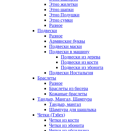
Этно жилетки
Этно шапки
Этно Подушки
Этно сумки
Разное
Подвески
Разное
Армянские буквы
Подвески маски
Подвески в машину
Подвески из дерева
Подвески из кости
Подвески из эбонита
Подвески Ностальгия
Браслеты
Разное
Браслеты из бисера
Кожаные браслеты
Тандыр, Мангал, Шампура
Тандыр, мангал
Шампура для шашлыка
Четки (Тзбех)
Четки из кости
Четки из эбонита
Четки из обсидиана