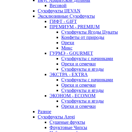
Вкус Араратской Долины
Весовой
Сухофрукты IJEVAN
Эксклюзивные Сухофрукты
ГИФТ - GIFT
ПРЕМИУМ - PREMIUM
Сухофрукты Ягоды Цукаты
Конфеты от природы
Орехи
Микс
ГУРМЭ - GOURMET
Сухофрукты с начинками
Орехи и семечки
Сухофрукты и ягоды
ЭКСТРА - EXTRA
Сухофрукты с начинками
Орехи и семечки
Сухофрукты и ягоды
ЭКОНОМ - ECONOM
Сухофрукты и ягоды
Орехи и семечки
Разное
Сухофрукты Aregi
Сушеные фрукты
Фруктовые Чипсы