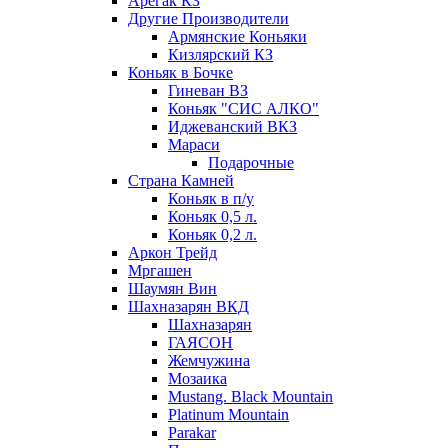
Арегак КЗ
Другие Производители
Армянские Коньяки
Кизлярский КЗ
Коньяк в Бочке
Гиневан ВЗ
Коньяк "СИС АЛКО"
Иджеванский ВКЗ
Мараси
Подарочные
Страна Камней
Коньяк в п/у
Коньяк 0,5 л.
Коньяк 0,2 л.
Аркон Трейд
Мргашен
Шаумян Вин
Шахназарян ВКД
Шахназарян
ГАЯСОН
Жемчужина
Мозаика
Mustang. Black Mountain
Platinum Mountain
Parakar