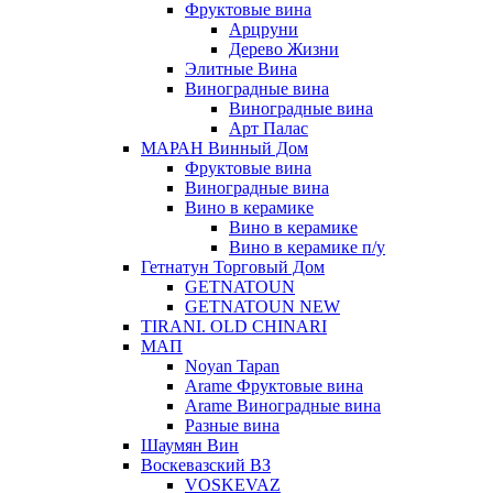
Фруктовые вина
Арцруни
Дерево Жизни
Элитные Вина
Виноградные вина
Виноградные вина
Арт Палас
МАРАН Винный Дом
Фруктовые вина
Виноградные вина
Вино в керамике
Вино в керамике
Вино в керамике п/у
Гетнатун Торговый Дом
GETNATOUN
GETNATOUN NEW
TIRANI. OLD CHINARI
МАП
Noyan Tapan
Arame Фруктовые вина
Arame Виноградные вина
Разные вина
Шаумян Вин
Воскевазский ВЗ
VOSKEVAZ