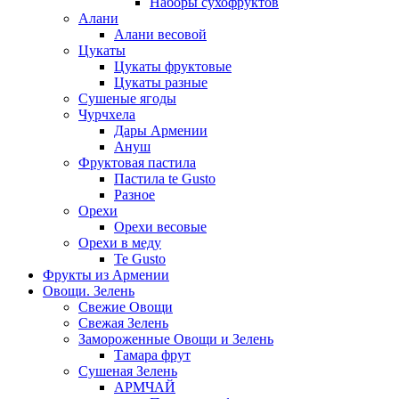
Наборы сухофруктов
Алани
Алани весовой
Цукаты
Цукаты фруктовые
Цукаты разные
Сушеные ягоды
Чурчхела
Дары Армении
Ануш
Фруктовая пастила
Пастила te Gusto
Разное
Орехи
Орехи весовые
Орехи в меду
Te Gusto
Фрукты из Армении
Овощи. Зелень
Свежие Овощи
Свежая Зелень
Замороженные Овощи и Зелень
Тамара фрут
Сушеная Зелень
АРМЧАЙ