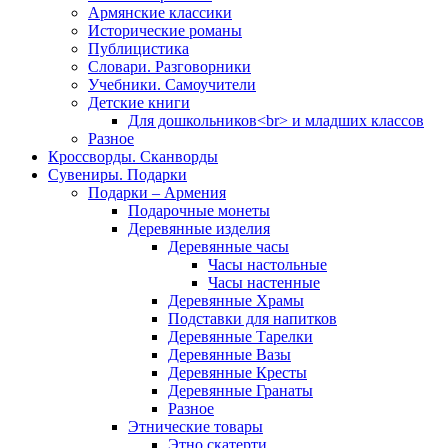
Армянские классики
Исторические романы
Публицистика
Словари. Разговорники
Учебники. Самоучители
Детские книги
Для дошкольников<br> и младших классов
Разное
Кроссворды. Сканворды
Сувениры. Подарки
Подарки – Армения
Подарочные монеты
Деревянные изделия
Деревянные часы
Часы настольные
Часы настенные
Деревянные Храмы
Подставки для напитков
Деревянные Тарелки
Деревянные Вазы
Деревянные Кресты
Деревянные Гранаты
Разное
Этнические товары
Этно скатерти