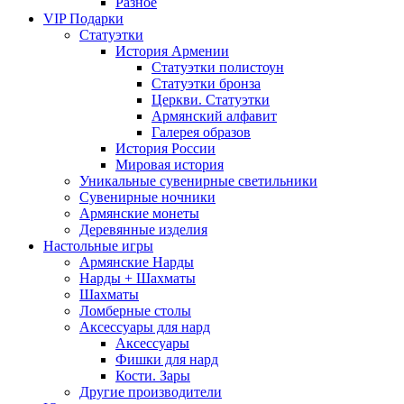
Разное
VIP Подарки
Статуэтки
История Армении
Статуэтки полистоун
Статуэтки бронза
Церкви. Статуэтки
Армянский алфавит
Галерея образов
История России
Мировая история
Уникальные сувенирные светильники
Сувенирные ночники
Армянские монеты
Деревянные изделия
Настольные игры
Армянские Нарды
Нарды + Шахматы
Шахматы
Ломберные столы
Аксессуары для нард
Аксессуары
Фишки для нард
Кости. Зары
Другие производители