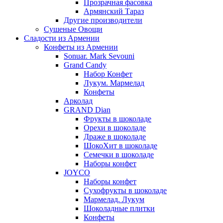
Прозрачная фасовка
Армянский Тараз
Другие производители
Сушеные Овощи
Сладости из Армении
Конфеты из Армении
Sonuar. Mark Sevouni
Grand Candy
Набор Конфет
Лукум. Мармелад
Конфеты
Арколад
GRAND Dian
Фрукты в шоколаде
Орехи в шоколаде
Драже в шоколаде
ШокоХит в шоколаде
Семечки в шоколаде
Наборы конфет
JOYCO
Наборы конфет
Сухофрукты в шоколаде
Мармелад. Лукум
Шоколадные плитки
Конфеты