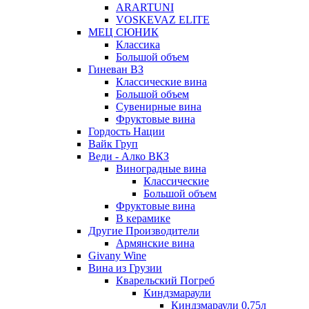
ARARTUNI
VOSKEVAZ ELITE
МЕЦ СЮНИК
Классика
Большой объем
Гиневан ВЗ
Классические вина
Большой объем
Сувенирные вина
Фруктовые вина
Гордость Нации
Вайк Груп
Веди - Алко ВКЗ
Виноградные вина
Классические
Большой объем
Фруктовые вина
В керамике
Другие Производители
Армянские вина
Givany Wine
Вина из Грузии
Кварельский Погреб
Киндзмараули
Киндзмараули 0,75л