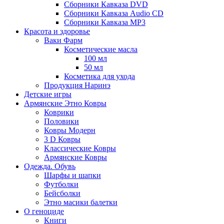
Сборники Кавказа DVD
Сборники Кавказа Audio CD
Сборники Кавказа MP3
Красота и здоровье
Ваки Фарм
Косметические масла
100 мл
50 мл
Косметика для ухода
Продукция Наринэ
Детские игры
Армянские Этно Ковры
Коврики
Половики
Ковры Модерн
3 D Ковры
Классические Ковры
Армянские Ковры
Одежда. Обувь
Шарфы и шапки
Футболки
Бейсболки
Этно масики балетки
О геноциде
Книги