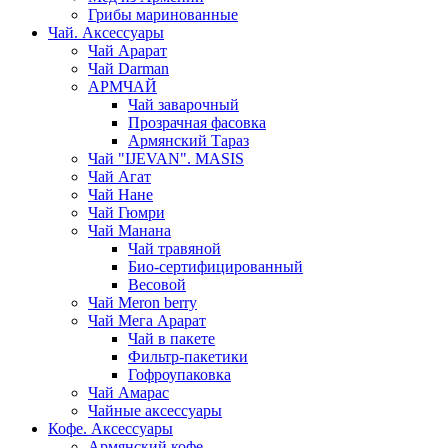
Грибы маринованные
Чай. Аксессуары
Чай Арарат
Чай Darman
АРМЧАЙ
Чай заварочный
Прозрачная фасовка
Армянский Тараз
Чай "IJEVAN". MASIS
Чай Агат
Чай Нане
Чай Гюмри
Чай Манана
Чай травяной
Био-сертифицированный
Весовой
Чай Meron berry
Чай Мега Арарат
Чай в пакете
Фильтр-пакетики
Гофроупаковка
Чай Амарас
Чайные аксессуары
Кофе. Аксессуары
Армянский кофе