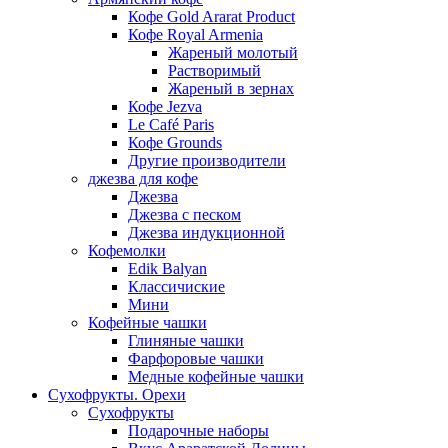
Кофе Gold Ararat Product
Кофе Royal Armenia
Жареный молотый
Растворимый
Жареный в зернах
Кофе Jezva
Le Café Paris
Кофе Grounds
Другие производители
джезва для кофе
Джезва
Джезва с песком
Джезва индукционной
Кофемолки
Edik Balyan
Классичиские
Мини
Кофейные чашки
Глиняные чашки
Фарфоровые чашки
Медные кофейные чашки
Сухофрукты. Орехи
Сухофрукты
Подарочные наборы