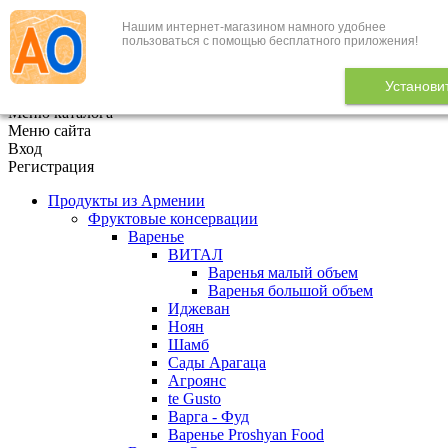
Нашим интернет-магазином намного удобнее
+7 (495) 646-888-1
пользоваться с помощью бесплатного приложения!
В корзине
0
товаров
Установи
x
Меню каталога
Меню сайта
Вход
Регистрация
Продукты из Армении
Фруктовые консервации
Варенье
ВИТАЛ
Варенья малый объем
Варенья большой объем
Иджеван
Ноян
Шамб
Сады Арагаца
Агроянс
te Gusto
Варга - Фуд
Варенье Proshyan Food