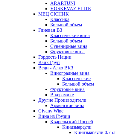
ARARTUNI
VOSKEVAZ ELITE
МЕЦ СЮНИК
Классика
Большой объем
Гиневан ВЗ
Классические вина
Большой объем
Сувенирные вина
Фруктовые вина
Гордость Нации
Вайк Груп
Веди - Алко ВКЗ
Виноградные вина
Классические
Большой объем
Фруктовые вина
В керамике
Другие Производители
Армянские вина
Givany Wine
Вина из Грузии
Кварельский Погреб
Киндзмараули
Киндзмараули 0,75л