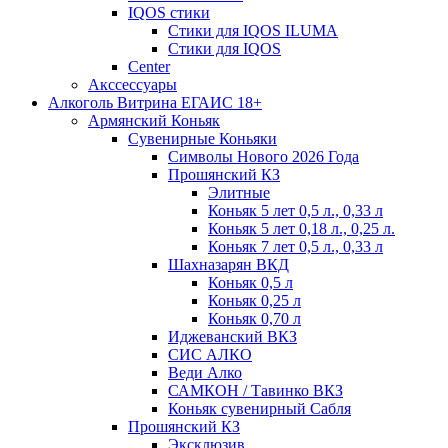
IQOS стики
Стики для IQOS ILUMA
Стики для IQOS
Сenter
Акссессуары
Алкоголь Витрина ЕГАИС 18+
Армянский Коньяк
Сувенирные Коньяки
Символы Нового 2026 Года
Прошянский КЗ
Элитные
Коньяк 5 лет 0,5 л., 0,33 л
Коньяк 5 лет 0,18 л., 0,25 л.
Коньяк 7 лет 0,5 л., 0,33 л
Шахназарян ВКД
Коньяк 0,5 л
Коньяк 0,25 л
Коньяк 0,70 л
Иджеванский ВКЗ
СИС АЛКО
Веди Алко
САМКОН / Тавинко ВКЗ
Коньяк сувенирный Сабля
Прошянский КЗ
Эксклюзив