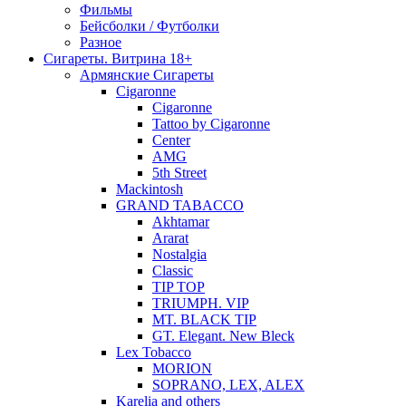
Фильмы
Бейсболки / Футболки
Разное
Сигареты. Витрина 18+
Армянские Сигареты
Cigaronne
Cigaronne
Tattoo by Cigaronne
Center
AMG
5th Street
Mackintosh
GRAND TABACCO
Akhtamar
Ararat
Nostalgia
Classic
TIP TOP
TRIUMPH. VIP
MT. BLACK TIP
GT. Elegant. New Bleck
Lex Tobacco
MORION
SOPRANO, LEX, ALEX
Karelia and others