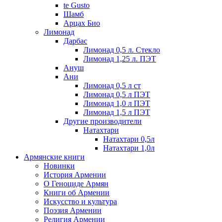
te Gusto
Шамб
Арцах Био
Лимонад
Дарбас
Лимонад 0,5 л. Стекло
Лимонад 1,25 л. ПЭТ
Ануш
Ани
Лимонад 0,5 л ст
Лимонад 0,5 л ПЭТ
Лимонад 1,0 л ПЭТ
Лимонад 1,5 л ПЭТ
Другие производители
Натахтари
Натахтари 0,5л
Натахтари 1,0л
Армянские книги
Новинки
История Армении
О Геноциде Армян
Книги об Армении
Иcкусство и культура
Поэзия Армении
Религия Армении