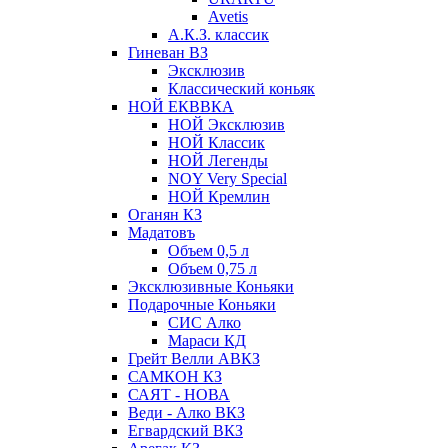
Avetis
А.К.З. классик
Гиневан ВЗ
Эксклюзив
Классический коньяк
НОЙ ЕКВВКА
НОЙ Эксклюзив
НОЙ Классик
НОЙ Легенды
NOY Very Speсial
НОЙ Кремлин
Оганян КЗ
Мадатовъ
Объем 0,5 л
Объем 0,75 л
Эксклюзивные Коньяки
Подарочные Коньяки
СИС Алко
Мараси КД
Грейт Велли АВКЗ
САМКОН КЗ
САЯТ - НОВА
Веди - Алко ВКЗ
Егвардский ВКЗ