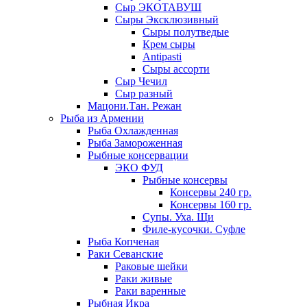
Сыр ЭКОТАВУШ
Сыры Эксклюзивный
Сыры полутведые
Крем сыры
Antipasti
Сыры ассорти
Сыр Чечил
Сыр разный
Мацони.Тан. Режан
Рыба из Армении
Рыба Охлажденная
Рыба Замороженная
Рыбные консервации
ЭКО ФУД
Рыбные консервы
Консервы 240 гр.
Консервы 160 гр.
Супы. Уха. Щи
Филе-кусочки. Суфле
Рыба Копченая
Раки Севанские
Раковые шейки
Раки живые
Раки варенные
Рыбная Икра