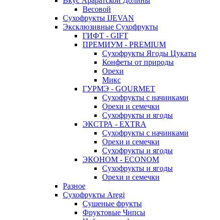
Вкус Араратской Долины
Весовой
Сухофрукты IJEVAN
Эксклюзивные Сухофрукты
ГИФТ - GIFT
ПРЕМИУМ - PREMIUM
Сухофрукты Ягоды Цукаты
Конфеты от природы
Орехи
Микс
ГУРМЭ - GOURMET
Сухофрукты с начинками
Орехи и семечки
Сухофрукты и ягоды
ЭКСТРА - EXTRA
Сухофрукты с начинками
Орехи и семечки
Сухофрукты и ягоды
ЭКОНОМ - ECONOM
Сухофрукты и ягоды
Орехи и семечки
Разное
Сухофрукты Aregi
Сушеные фрукты
Фруктовые Чипсы