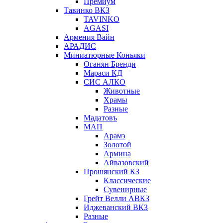
Премиум
Тавинко ВКЗ
TAVINKO
AGASI
Армения Вайн
АРАДИС
Миниатюрные Коньяки
Оганян Бренди
Мараси КД
СИС АЛКО
Животные
Храмы
Разные
Мадатовъ
МАП
Арамэ
Золотой
Армина
Айвазовский
Прошянский КЗ
Классические
Сувенирные
Грейт Велли АВКЗ
Иджеванский ВКЗ
Разные