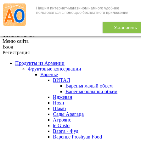
Нашим интернет-магазином намного удобнее
+7 (495) 646-888-1
пользоваться с помощью бесплатного приложения!
В корзине
0
товаров
Установить
x
Меню каталога
Меню сайта
Вход
Регистрация
Продукты из Армении
Фруктовые консервации
Варенье
ВИТАЛ
Варенья малый объем
Варенья большой объем
Иджеван
Ноян
Шамб
Сады Арагаца
Агроянс
te Gusto
Варга - Фуд
Варенье Proshyan Food