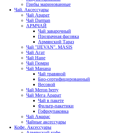
Грибы маринованные
Чай. Аксессуары
Чай Арарат
Чай Darman
АРМЧАЙ
Чай заварочный
Прозрачная фасовка
Армянский Тараз
Чай "IJEVAN". MASIS
Чай Агат
Чай Нане
Чай Гюмри
Чай Манана
Чай травяной
Био-сертифицированный
Весовой
Чай Meron berry
Чай Мега Арарат
Чай в пакете
Фильтр-пакетики
Гофроупаковка
Чай Амарас
Чайные аксессуары
Кофе. Аксессуары
Армянский кофе