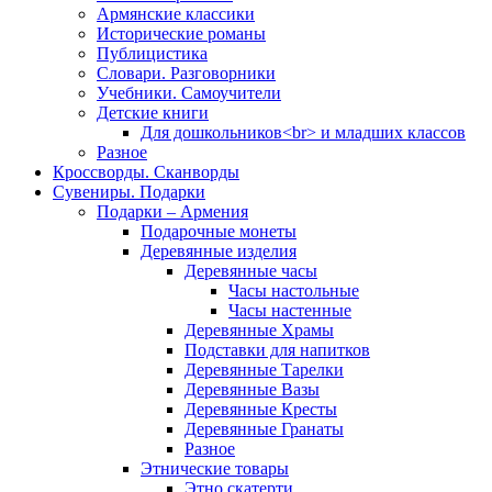
Армянские классики
Исторические романы
Публицистика
Словари. Разговорники
Учебники. Самоучители
Детские книги
Для дошкольников<br> и младших классов
Разное
Кроссворды. Сканворды
Сувениры. Подарки
Подарки – Армения
Подарочные монеты
Деревянные изделия
Деревянные часы
Часы настольные
Часы настенные
Деревянные Храмы
Подставки для напитков
Деревянные Тарелки
Деревянные Вазы
Деревянные Кресты
Деревянные Гранаты
Разное
Этнические товары
Этно скатерти