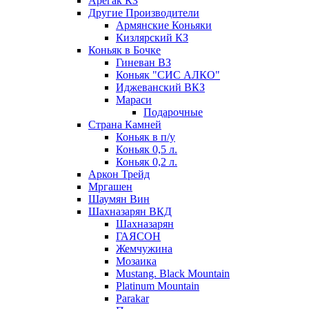
Арегак КЗ
Другие Производители
Армянские Коньяки
Кизлярский КЗ
Коньяк в Бочке
Гиневан ВЗ
Коньяк "СИС АЛКО"
Иджеванский ВКЗ
Мараси
Подарочные
Страна Камней
Коньяк в п/у
Коньяк 0,5 л.
Коньяк 0,2 л.
Аркон Трейд
Мргашен
Шаумян Вин
Шахназарян ВКД
Шахназарян
ГАЯСОН
Жемчужина
Мозаика
Mustang. Black Mountain
Platinum Mountain
Parakar