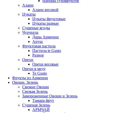
Наборы сухофруктов
Алани
Алани весовой
Цукаты
Цукаты фруктовые
Цукаты разные
Сушеные ягоды
Чурчхела
Дары Армении
Ануш
Фруктовая пастила
Пастила te Gusto
Разное
Орехи
Орехи весовые
Орехи в меду
Te Gusto
Фрукты из Армении
Овощи. Зелень
Свежие Овощи
Свежая Зелень
Замороженные Овощи и Зелень
Тамара фрут
Сушеная Зелень
АРМЧАЙ