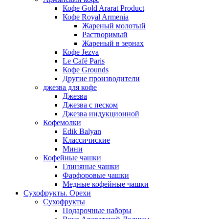
Кофе Gold Ararat Product
Кофе Royal Armenia
Жареный молотый
Растворимый
Жареный в зернах
Кофе Jezva
Le Café Paris
Кофе Grounds
Другие производители
джезва для кофе
Джезва
Джезва с песком
Джезва индукционной
Кофемолки
Edik Balyan
Классичиские
Мини
Кофейные чашки
Глиняные чашки
Фарфоровые чашки
Медные кофейные чашки
Сухофрукты. Орехи
Сухофрукты
Подарочные наборы