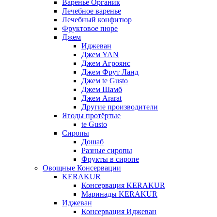
Варенье Органик
Лечебное варенье
Лечебный конфитюр
Фруктовое пюре
Джем
Иджеван
Джем YAN
Джем Агроянс
Джем Фрут Ланд
Джем te Gusto
Джем Шамб
Джем Ararat
Другие производители
Ягоды протёртые
te Gusto
Сиропы
Дошаб
Разные сиропы
Фрукты в сиропе
Овощные Консервации
KERAKUR
Консервация KERAKUR
Маринады KERAKUR
Иджеван
Консервация Иджеван