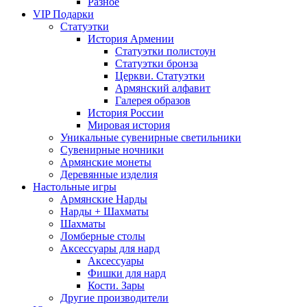
Разное
VIP Подарки
Статуэтки
История Армении
Статуэтки полистоун
Статуэтки бронза
Церкви. Статуэтки
Армянский алфавит
Галерея образов
История России
Мировая история
Уникальные сувенирные светильники
Сувенирные ночники
Армянские монеты
Деревянные изделия
Настольные игры
Армянские Нарды
Нарды + Шахматы
Шахматы
Ломберные столы
Аксессуары для нард
Аксессуары
Фишки для нард
Кости. Зары
Другие производители