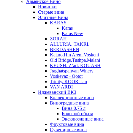
Армянское Вино
Новинки
Старые вина
Элитные Вина
KARAS
Karas
Karas New
ZORAH
ALLURIA. TAKRI.
BERDASHEN
Kataro.Hin Areni.Voskeni
Old Bridge.Tushpa.Malani
KEUSH. Z’art. KOUASH
Jraghatspanyan Winery
Voskevaz - Qotot
Trinity. KOOR. Jan
VAN ARDI
Иджеванский ВКЗ
Коллекционные вина
Виноградные вина
Вина 0,75 л
Большой объем
Эксклюзивные вина
Фруктовые вина
Cувенирные вина