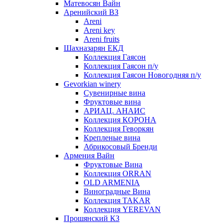
Матевосян Вайн
Аренийский ВЗ
Areni
Areni key
Areni fruits
Шахназарян ЕКД
Коллекция Гаясон
Коллекция Гаясон п/у
Коллекция Гаясон Новогодняя п/у
Gevorkian winery
Сувенирные вина
Фруктовые вина
АРИАЦ. АНАИС
Коллекция КОРОНА
Коллекция Геворкян
Крепленые вина
Абрикосовый Бренди
Армения Вайн
Фруктовые Вина
Коллекция ORRAN
OLD ARMENIA
Виноградные Вина
Коллекция TAKAR
Коллекция YEREVAN
Прошянский КЗ