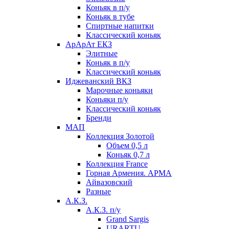
Коньяк в п/у
Коньяк в тубе
Спиртные напитки
Классический коньяк
АрАрАт ЕКЗ
Элитные
Коньяк в п/у
Классический коньяк
Иджеванский ВКЗ
Марочные коньяки
Коньяки п/у
Классический коньяк
Бренди
МАП
Коллекция Золотой
Объем 0,5 л
Коньяк 0,7 л
Коллекция France
Горная Армения. АРМА
Айвазовский
Разные
А.К.З.
А.К.З. п/у
Grand Sargis
URARTU