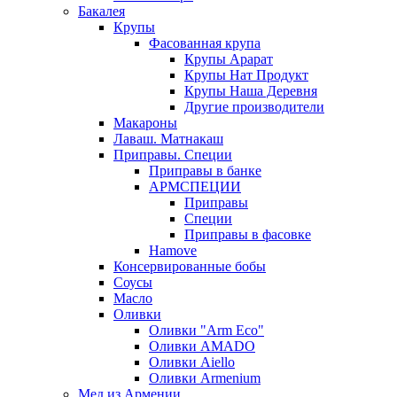
Бакалея
Крупы
Фасованная крупа
Крупы Арарат
Крупы Нат Продукт
Крупы Наша Деревня
Другие производители
Макароны
Лаваш. Матнакаш
Приправы. Специи
Приправы в банке
АРМСПЕЦИИ
Приправы
Специи
Приправы в фасовке
Hamove
Консервированные бобы
Соусы
Масло
Оливки
Оливки "Arm Eco"
Оливки AMADO
Оливки Aiello
Оливки Armenium
Мед из Армении