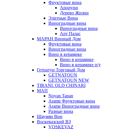
Фруктовые вина
Арцруни
Дерево Жизни
Элитные Вина
Виноградные вина
Виноградные вина
Арт Палас
МАРАН Винный Дом
Фруктовые вина
Виноградные вина
Вино в керамике
Вино в керамике
Вино в керамике п/у
Гетнатун Торговый Дом
GETNATOUN
GETNATOUN NEW
TIRANI. OLD CHINARI
МАП
Noyan Tapan
Arame Фруктовые вина
Arame Виноградные вина
Разные вина
Шаумян Вин
Воскевазский ВЗ
VOSKEVAZ