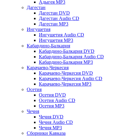
Адыгея MP3
Дагестан
Дагестан DVD
Дагестан Audio CD
Дагестан MP3
Ингушетия
Ингушетия Audio CD
Ингушетия MP3
Кабардино-Балкария
Кабардино-Балкария DVD
Кабардино-Балкария Audio CD
Кабардино-Балкария MP3
Карачаево-Черкесия
Карачаево-Черкесия DVD
Карачаево-Черкесия Audio CD
Карачаево-Черкесия MP3
Осетия
Осетия DVD
Осетия Audio CD
Осетия MP3
Чечня
Чечня DVD
Чечня Audio CD
Чечня MP3
Сборники Кавказа