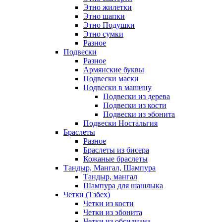
Этно жилетки
Этно шапки
Этно Подушки
Этно сумки
Разное
Подвески
Разное
Армянские буквы
Подвески маски
Подвески в машину
Подвески из дерева
Подвески из кости
Подвески из эбонита
Подвески Ностальгия
Браслеты
Разное
Браслеты из бисера
Кожаные браслеты
Тандыр, Мангал, Шампура
Тандыр, мангал
Шампура для шашлыка
Четки (Тзбех)
Четки из кости
Четки из эбонита
Четки из обсидиана