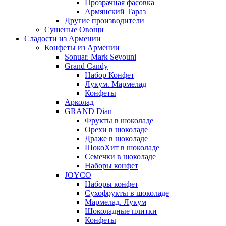
Прозрачная фасовка
Армянский Тараз
Другие производители
Сушеные Овощи
Сладости из Армении
Конфеты из Армении
Sonuar. Mark Sevouni
Grand Candy
Набор Конфет
Лукум. Мармелад
Конфеты
Арколад
GRAND Dian
Фрукты в шоколаде
Орехи в шоколаде
Драже в шоколаде
ШокоХит в шоколаде
Семечки в шоколаде
Наборы конфет
JOYCO
Наборы конфет
Сухофрукты в шоколаде
Мармелад. Лукум
Шоколадные плитки
Конфеты