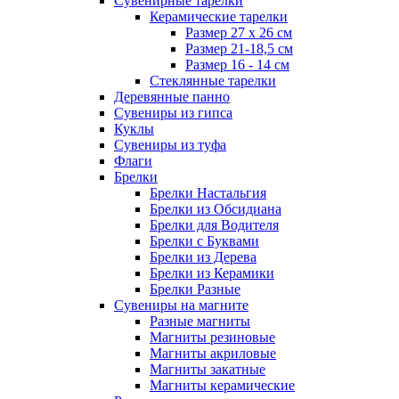
Сувенирные тарелки
Керамические тарелки
Размер 27 х 26 см
Размер 21-18,5 см
Размер 16 - 14 см
Стеклянные тарелки
Деревянные панно
Сувениры из гипса
Куклы
Сувениры из туфа
Флаги
Брелки
Брелки Настальгия
Брелки из Обсидиана
Брелки для Водителя
Брелки с Буквами
Брелки из Дерева
Брелки из Керамики
Брелки Разные
Сувениры на магните
Разные магниты
Магниты резиновые
Магниты акриловые
Магниты закатные
Магниты керамические