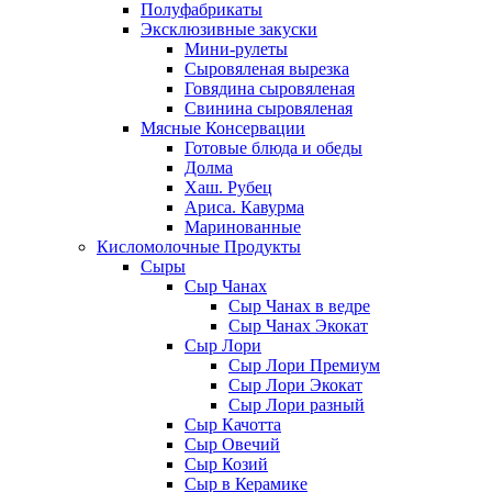
Полуфабрикаты
Эксклюзивные закуски
Мини-рулеты
Сыровяленая вырезка
Говядина сыровяленая
Свинина сыровяленая
Мясные Консервации
Готовые блюда и обеды
Долма
Хаш. Рубец
Ариса. Кавурма
Маринованные
Кисломолочные Продукты
Сыры
Сыр Чанах
Сыр Чанах в ведре
Сыр Чанах Экокат
Сыр Лори
Сыр Лори Премиум
Сыр Лори Экокат
Сыр Лори разный
Сыр Качотта
Сыр Овечий
Сыр Козий
Сыр в Керамике