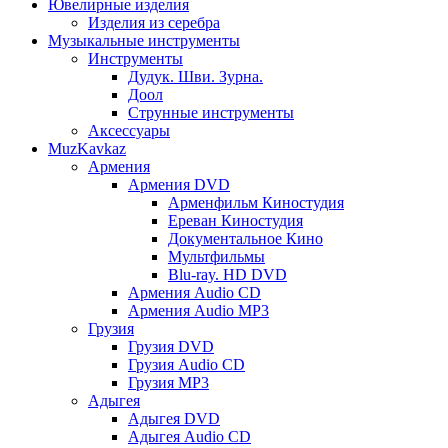
Ювелирные изделия
Изделия из серебра
Музыкальные инструменты
Инструменты
Дудук. Шви. Зурна.
Доол
Струнные инструменты
Аксессуары
MuzKavkaz
Армения
Армения DVD
Арменфильм Киностудия
Ереван Киностудия
Документальное Кино
Мультфильмы
Blu-ray. HD DVD
Армения Audio CD
Армения Audio MP3
Грузия
Грузия DVD
Грузия Audio CD
Грузия MP3
Адыгея
Адыгея DVD
Адыгея Audio CD