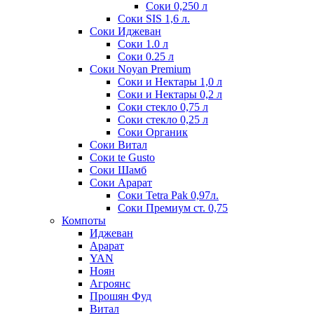
Соки 0,250 л
Соки SIS 1,6 л.
Соки Иджеван
Соки 1.0 л
Соки 0.25 л
Соки Noyan Premium
Соки и Нектары 1,0 л
Соки и Нектары 0,2 л
Соки стекло 0,75 л
Соки стекло 0,25 л
Соки Органик
Соки Витал
Соки te Gusto
Соки Шамб
Соки Арарат
Соки Tetra Pak 0,97л.
Соки Премиум ст. 0,75
Компоты
Иджеван
Арарат
YAN
Ноян
Агроянс
Прошян Фуд
Витал