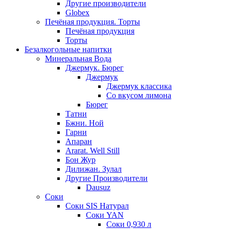
Другие производители
Globex
Печёная продукция. Торты
Печёная продукция
Торты
Безалкогольные напитки
Минеральная Вода
Джермук. Бюрег
Джермук
Джермук классика
Со вкусом лимона
Бюрег
Татни
Бжни. Ной
Гарни
Апаран
Ararat. Well Still
Бон Жур
Дилижан. Зулал
Другие Производители
Dausuz
Соки
Соки SIS Натурал
Соки YAN
Соки 0,930 л