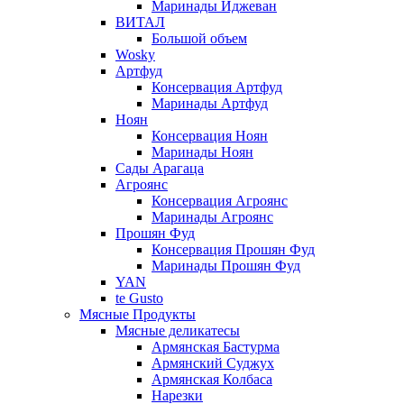
Маринады Иджеван
ВИТАЛ
Большой объем
Wosky
Артфуд
Консервация Артфуд
Маринады Артфуд
Ноян
Консервация Ноян
Маринады Ноян
Сады Арагаца
Агроянс
Консервация Агроянс
Маринады Агроянс
Прошян Фуд
Консервация Прошян Фуд
Маринады Прошян Фуд
YAN
te Gusto
Мясные Продукты
Мясные деликатесы
Армянская Бастурма
Армянский Суджух
Армянская Колбаса
Нарезки