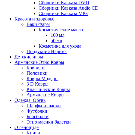
Сборники Кавказа DVD
Сборники Кавказа Audio CD
Сборники Кавказа MP3
Красота и здоровье
Ваки Фарм
Косметические масла
100 мл
50 мл
Косметика для ухода
Продукция Наринэ
Детские игры
Армянские Этно Ковры
Коврики
Половики
Ковры Модерн
3 D Ковры
Классические Ковры
Армянские Ковры
Одежда. Обувь
Шарфы и шапки
Футболки
Бейсболки
Этно масики балетки
О геноциде
Книги