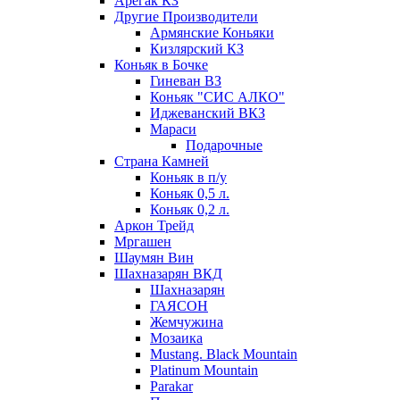
Арегак КЗ
Другие Производители
Армянские Коньяки
Кизлярский КЗ
Коньяк в Бочке
Гиневан ВЗ
Коньяк "СИС АЛКО"
Иджеванский ВКЗ
Мараси
Подарочные
Страна Камней
Коньяк в п/у
Коньяк 0,5 л.
Коньяк 0,2 л.
Аркон Трейд
Мргашен
Шаумян Вин
Шахназарян ВКД
Шахназарян
ГАЯСОН
Жемчужина
Мозаика
Mustang. Black Mountain
Platinum Mountain
Parakar