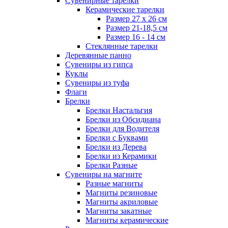
Сувенирные тарелки
Керамические тарелки
Размер 27 х 26 см
Размер 21-18,5 см
Размер 16 - 14 см
Стеклянные тарелки
Деревянные панно
Сувениры из гипса
Куклы
Сувениры из туфа
Флаги
Брелки
Брелки Настальгия
Брелки из Обсидиана
Брелки для Водителя
Брелки с Буквами
Брелки из Дерева
Брелки из Керамики
Брелки Разные
Сувениры на магните
Разные магниты
Магниты резиновые
Магниты акриловые
Магниты закатные
Магниты керамические