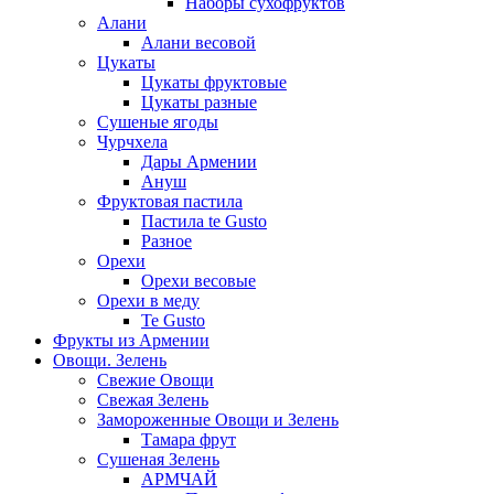
Наборы сухофруктов
Алани
Алани весовой
Цукаты
Цукаты фруктовые
Цукаты разные
Сушеные ягоды
Чурчхела
Дары Армении
Ануш
Фруктовая пастила
Пастила te Gusto
Разное
Орехи
Орехи весовые
Орехи в меду
Te Gusto
Фрукты из Армении
Овощи. Зелень
Свежие Овощи
Свежая Зелень
Замороженные Овощи и Зелень
Тамара фрут
Сушеная Зелень
АРМЧАЙ