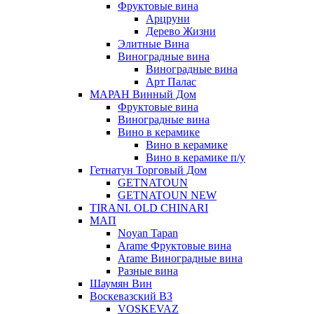
Фруктовые вина
Арцруни
Дерево Жизни
Элитные Вина
Виноградные вина
Виноградные вина
Арт Палас
МАРАН Винный Дом
Фруктовые вина
Виноградные вина
Вино в керамике
Вино в керамике
Вино в керамике п/у
Гетнатун Торговый Дом
GETNATOUN
GETNATOUN NEW
TIRANI. OLD CHINARI
МАП
Noyan Tapan
Arame Фруктовые вина
Arame Виноградные вина
Разные вина
Шаумян Вин
Воскевазский ВЗ
VOSKEVAZ