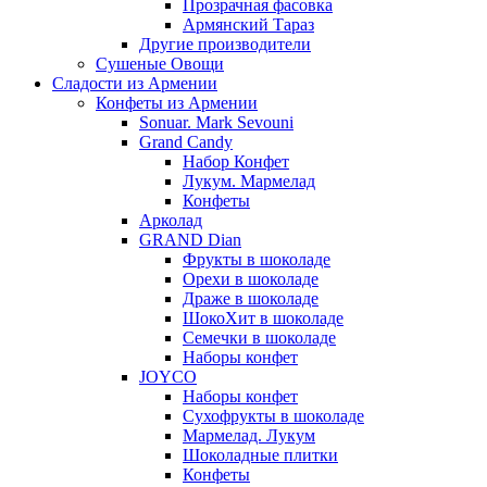
Прозрачная фасовка
Армянский Тараз
Другие производители
Сушеные Овощи
Сладости из Армении
Конфеты из Армении
Sonuar. Mark Sevouni
Grand Candy
Набор Конфет
Лукум. Мармелад
Конфеты
Арколад
GRAND Dian
Фрукты в шоколаде
Орехи в шоколаде
Драже в шоколаде
ШокоХит в шоколаде
Семечки в шоколаде
Наборы конфет
JOYCO
Наборы конфет
Сухофрукты в шоколаде
Мармелад. Лукум
Шоколадные плитки
Конфеты