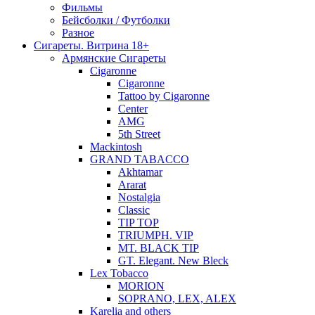
Фильмы
Бейсболки / Футболки
Разное
Сигареты. Витрина 18+
Армянские Сигареты
Cigaronne
Cigaronne
Tattoo by Cigaronne
Center
AMG
5th Street
Mackintosh
GRAND TABACCO
Akhtamar
Ararat
Nostalgia
Classic
TIP TOP
TRIUMPH. VIP
MT. BLACK TIP
GT. Elegant. New Bleck
Lex Tobacco
MORION
SOPRANO, LEX, ALEX
Karelia and others