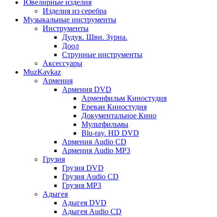
Ювелирные изделия
Изделия из серебра
Музыкальные инструменты
Инструменты
Дудук. Шви. Зурна.
Доол
Струнные инструменты
Аксессуары
MuzKavkaz
Армения
Армения DVD
Арменфильм Киностудия
Ереван Киностудия
Документальное Кино
Мультфильмы
Blu-ray. HD DVD
Армения Audio CD
Армения Audio MP3
Грузия
Грузия DVD
Грузия Audio CD
Грузия MP3
Адыгея
Адыгея DVD
Адыгея Audio CD