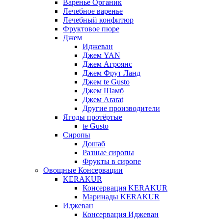
Варенье Органик
Лечебное варенье
Лечебный конфитюр
Фруктовое пюре
Джем
Иджеван
Джем YAN
Джем Агроянс
Джем Фрут Ланд
Джем te Gusto
Джем Шамб
Джем Ararat
Другие производители
Ягоды протёртые
te Gusto
Сиропы
Дошаб
Разные сиропы
Фрукты в сиропе
Овощные Консервации
KERAKUR
Консервация KERAKUR
Маринады KERAKUR
Иджеван
Консервация Иджеван