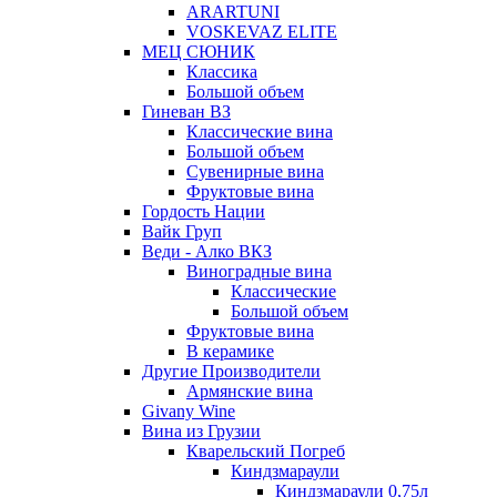
ARARTUNI
VOSKEVAZ ELITE
МЕЦ СЮНИК
Классика
Большой объем
Гиневан ВЗ
Классические вина
Большой объем
Сувенирные вина
Фруктовые вина
Гордость Нации
Вайк Груп
Веди - Алко ВКЗ
Виноградные вина
Классические
Большой объем
Фруктовые вина
В керамике
Другие Производители
Армянские вина
Givany Wine
Вина из Грузии
Кварельский Погреб
Киндзмараули
Киндзмараули 0,75л