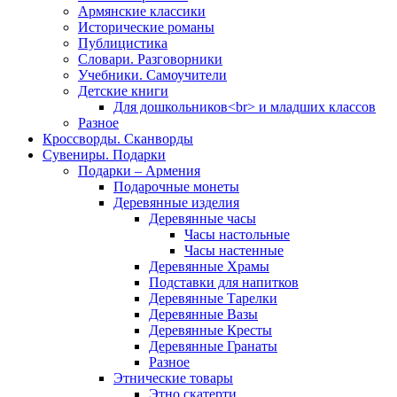
Армянские классики
Исторические романы
Публицистика
Словари. Разговорники
Учебники. Самоучители
Детские книги
Для дошкольников<br> и младших классов
Разное
Кроссворды. Сканворды
Сувениры. Подарки
Подарки – Армения
Подарочные монеты
Деревянные изделия
Деревянные часы
Часы настольные
Часы настенные
Деревянные Храмы
Подставки для напитков
Деревянные Тарелки
Деревянные Вазы
Деревянные Кресты
Деревянные Гранаты
Разное
Этнические товары
Этно скатерти