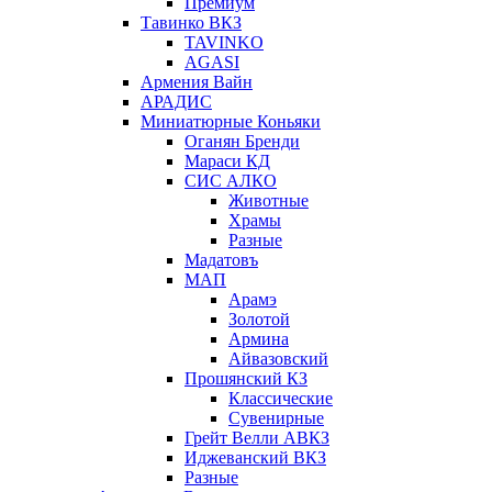
Премиум
Тавинко ВКЗ
TAVINKO
AGASI
Армения Вайн
АРАДИС
Миниатюрные Коньяки
Оганян Бренди
Мараси КД
СИС АЛКО
Животные
Храмы
Разные
Мадатовъ
МАП
Арамэ
Золотой
Армина
Айвазовский
Прошянский КЗ
Классические
Сувенирные
Грейт Велли АВКЗ
Иджеванский ВКЗ
Разные