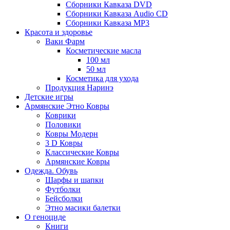
Сборники Кавказа DVD
Сборники Кавказа Audio CD
Сборники Кавказа MP3
Красота и здоровье
Ваки Фарм
Косметические масла
100 мл
50 мл
Косметика для ухода
Продукция Наринэ
Детские игры
Армянские Этно Ковры
Коврики
Половики
Ковры Модерн
3 D Ковры
Классические Ковры
Армянские Ковры
Одежда. Обувь
Шарфы и шапки
Футболки
Бейсболки
Этно масики балетки
О геноциде
Книги