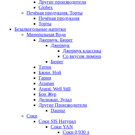
Другие производители
Globex
Печёная продукция. Торты
Печёная продукция
Торты
Безалкогольные напитки
Минеральная Вода
Джермук. Бюрег
Джермук
Джермук классика
Со вкусом лимона
Бюрег
Татни
Бжни. Ной
Гарни
Апаран
Ararat. Well Still
Бон Жур
Дилижан. Зулал
Другие Производители
Dausuz
Соки
Соки SIS Натурал
Соки YAN
Соки 0,930 л