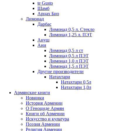
te Gusto
Шамб
Арцах Био
Лимонад
Дарбас
Лимонад 0,5 л. Стекло
Лимонад 1,25 л. ПЭТ
Ануш
Ани
Лимонад 0,5 л ст
Лимонад 0,5 л ПЭТ
Лимонад 1,0 л ПЭТ
Лимонад 1,5 л ПЭТ
Другие производители
Натахтари
Натахтари 0,5л
Натахтари 1,0л
Армянские книги
Новинки
История Армении
О Геноциде Армян
Книги об Армении
Иcкусство и культура
Поэзия Армении
Религия Армении