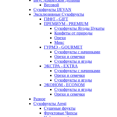
Вкус Араратской Долины
Весовой
Сухофрукты IJEVAN
Эксклюзивные Сухофрукты
ГИФТ - GIFT
ПРЕМИУМ - PREMIUM
Сухофрукты Ягоды Цукаты
Конфеты от природы
Орехи
Микс
ГУРМЭ - GOURMET
Сухофрукты с начинками
Орехи и семечки
Сухофрукты и ягоды
ЭКСТРА - EXTRA
Сухофрукты с начинками
Орехи и семечки
Сухофрукты и ягоды
ЭКОНОМ - ECONOM
Сухофрукты и ягоды
Орехи и семечки
Разное
Сухофрукты Aregi
Сушеные фрукты
Фруктовые Чипсы