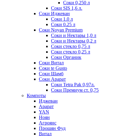
Соки 0,250 л
Соки SIS 1,6 л.
Соки Иджеван
Соки 1.0 л
Соки 0.25 л
Соки Noyan Premium
Соки и Нектары 1,0 л
Соки и Нектары 0,2 л
Соки стекло 0,75 л
Соки стекло 0,25 л
Соки Органик
Соки Витал
Соки te Gusto
Соки Шамб
Соки Арарат
Соки Tetra Pak 0,97л.
Соки Премиум ст. 0,75
Компоты
Иджеван
Арарат
YAN
Ноян
Агроянс
Прошян Фуд
Витал