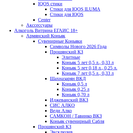
IQOS стики
Стики для IQOS ILUMA
Стики для IQOS
Сenter
Акссессуары
Алкоголь Витрина ЕГАИС 18+
Армянский Коньяк
Сувенирные Коньяки
Символы Нового 2026 Года
Прошянский КЗ
Элитные
Коньяк 5 лет 0,5 л., 0,33 л
Коньяк 5 лет 0,18 л., 0,25 л.
Коньяк 7 лет 0,5 л., 0,33 л
Шахназарян ВКД
Коньяк 0,5 л
Коньяк 0,25 л
Коньяк 0,70 л
Иджеванский ВКЗ
СИС АЛКО
Веди Алко
САМКОН / Тавинко ВКЗ
Коньяк сувенирный Сабля
Прошянский КЗ
Эксклюзив