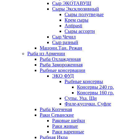
Сыр ЭКОТАВУШ
Сыры Эксклюзивный
Сыры полутведые
Крем сыры
Antipasti
Сыры ассорти
Сыр Чечил
Сыр разный
Мацони.Тан. Режан
Рыба из Армении
Рыба Охлажденная
Рыба Замороженная
Рыбные консервации
ЭКО ФУД
Рыбные консервы
Консервы 240 гр.
Консервы 160 гр.
Супы. Уха. Щи
Филе-кусочки. Суфле
Рыба Копченая
Раки Севанские
Раковые шейки
Раки живые
Раки варенные
Рыбная Икра