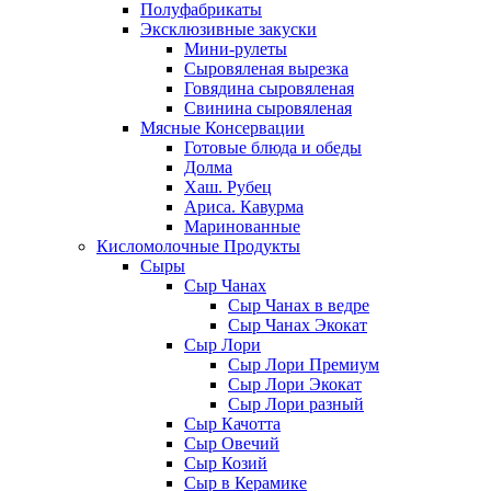
Полуфабрикаты
Эксклюзивные закуски
Мини-рулеты
Сыровяленая вырезка
Говядина сыровяленая
Свинина сыровяленая
Мясные Консервации
Готовые блюда и обеды
Долма
Хаш. Рубец
Ариса. Кавурма
Маринованные
Кисломолочные Продукты
Сыры
Сыр Чанах
Сыр Чанах в ведре
Сыр Чанах Экокат
Сыр Лори
Сыр Лори Премиум
Сыр Лори Экокат
Сыр Лори разный
Сыр Качотта
Сыр Овечий
Сыр Козий
Сыр в Керамике