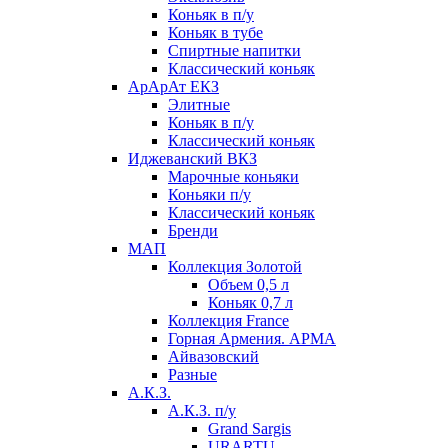
Коньяк в п/у
Коньяк в тубе
Спиртные напитки
Классический коньяк
АрАрАт ЕКЗ
Элитные
Коньяк в п/у
Классический коньяк
Иджеванский ВКЗ
Марочные коньяки
Коньяки п/у
Классический коньяк
Бренди
МАП
Коллекция Золотой
Объем 0,5 л
Коньяк 0,7 л
Коллекция France
Горная Армения. АРМА
Айвазовский
Разные
А.К.З.
А.К.З. п/у
Grand Sargis
URARTU