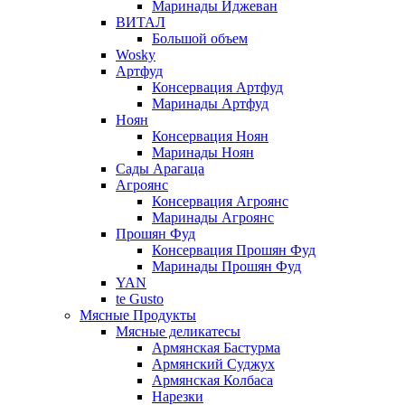
Маринады Иджеван
ВИТАЛ
Большой объем
Wosky
Артфуд
Консервация Артфуд
Маринады Артфуд
Ноян
Консервация Ноян
Маринады Ноян
Сады Арагаца
Агроянс
Консервация Агроянс
Маринады Агроянс
Прошян Фуд
Консервация Прошян Фуд
Маринады Прошян Фуд
YAN
te Gusto
Мясные Продукты
Мясные деликатесы
Армянская Бастурма
Армянский Суджух
Армянская Колбаса
Нарезки