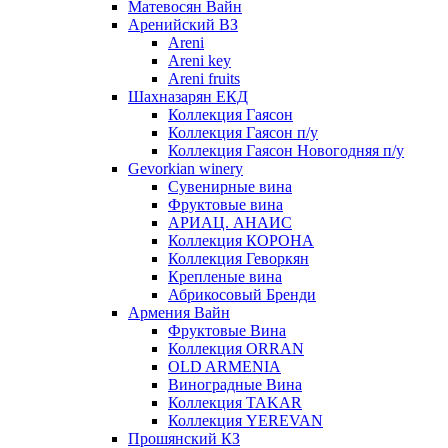
Матевосян Вайн
Аренийский ВЗ
Areni
Areni key
Areni fruits
Шахназарян ЕКД
Коллекция Гаясон
Коллекция Гаясон п/у
Коллекция Гаясон Новогодняя п/у
Gevorkian winery
Сувенирные вина
Фруктовые вина
АРИАЦ. АНАИС
Коллекция КОРОНА
Коллекция Геворкян
Крепленые вина
Абрикосовый Бренди
Армения Вайн
Фруктовые Вина
Коллекция ORRAN
OLD ARMENIA
Виноградные Вина
Коллекция TAKAR
Коллекция YEREVAN
Прошянский КЗ