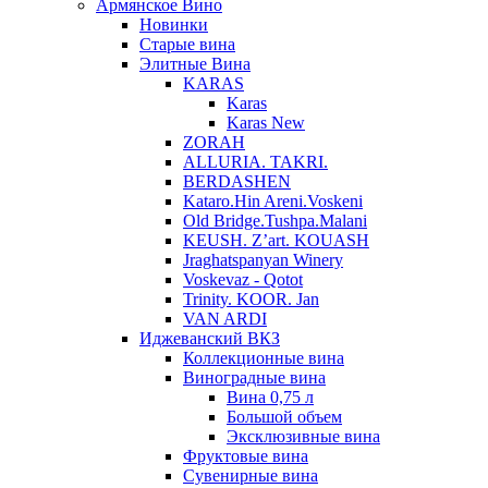
Армянское Вино
Новинки
Старые вина
Элитные Вина
KARAS
Karas
Karas New
ZORAH
ALLURIA. TAKRI.
BERDASHEN
Kataro.Hin Areni.Voskeni
Old Bridge.Tushpa.Malani
KEUSH. Z’art. KOUASH
Jraghatspanyan Winery
Voskevaz - Qotot
Trinity. KOOR. Jan
VAN ARDI
Иджеванский ВКЗ
Коллекционные вина
Виноградные вина
Вина 0,75 л
Большой объем
Эксклюзивные вина
Фруктовые вина
Cувенирные вина