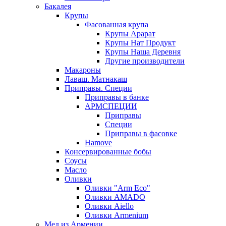
Бакалея
Крупы
Фасованная крупа
Крупы Арарат
Крупы Нат Продукт
Крупы Наша Деревня
Другие производители
Макароны
Лаваш. Матнакаш
Приправы. Специи
Приправы в банке
АРМСПЕЦИИ
Приправы
Специи
Приправы в фасовке
Hamove
Консервированные бобы
Соусы
Масло
Оливки
Оливки "Arm Eco"
Оливки AMADO
Оливки Aiello
Оливки Armenium
Мед из Армении