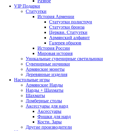
Разное
VIP Подарки
Статуэтки
История Армении
Статуэтки полистоун
Статуэтки бронза
Церкви. Статуэтки
Армянский алфавит
Галерея образов
История России
Мировая история
Уникальные сувенирные светильники
Сувенирные ночники
Армянские монеты
Деревянные изделия
Настольные игры
Армянские Нарды
Нарды + Шахматы
Шахматы
Ломберные столы
Аксессуары для нард
Аксессуары
Фишки для нард
Кости. Зары
Другие производители