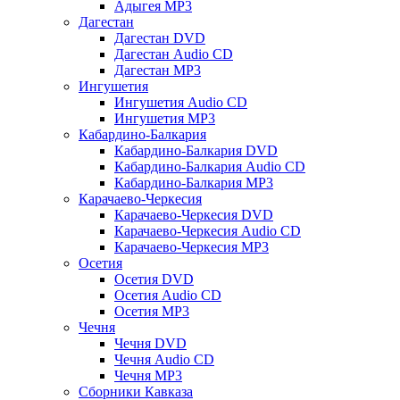
Адыгея MP3
Дагестан
Дагестан DVD
Дагестан Audio CD
Дагестан MP3
Ингушетия
Ингушетия Audio CD
Ингушетия MP3
Кабардино-Балкария
Кабардино-Балкария DVD
Кабардино-Балкария Audio CD
Кабардино-Балкария MP3
Карачаево-Черкесия
Карачаево-Черкесия DVD
Карачаево-Черкесия Audio CD
Карачаево-Черкесия MP3
Осетия
Осетия DVD
Осетия Audio CD
Осетия MP3
Чечня
Чечня DVD
Чечня Audio CD
Чечня MP3
Сборники Кавказа