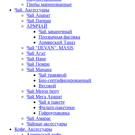
Грибы маринованные
Чай. Аксессуары
Чай Арарат
Чай Darman
АРМЧАЙ
Чай заварочный
Прозрачная фасовка
Армянский Тараз
Чай "IJEVAN". MASIS
Чай Агат
Чай Нане
Чай Гюмри
Чай Манана
Чай травяной
Био-сертифицированный
Весовой
Чай Meron berry
Чай Мега Арарат
Чай в пакете
Фильтр-пакетики
Гофроупаковка
Чай Амарас
Чайные аксессуары
Кофе. Аксессуары
Армянский кофе