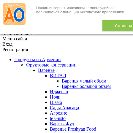
Нашим интернет-магазином намного удобнее
+7 (495) 646-888-1
пользоваться с помощью бесплатного приложения!
В корзине
0
товаров
Установи
x
Меню каталога
Меню сайта
Вход
Регистрация
Продукты из Армении
Фруктовые консервации
Варенье
ВИТАЛ
Варенья малый объем
Варенья большой объем
Иджеван
Ноян
Шамб
Сады Арагаца
Агроянс
te Gusto
Варга - Фуд
Варенье Proshyan Food