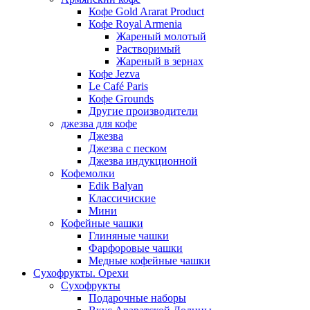
Кофе Gold Ararat Product
Кофе Royal Armenia
Жареный молотый
Растворимый
Жареный в зернах
Кофе Jezva
Le Café Paris
Кофе Grounds
Другие производители
джезва для кофе
Джезва
Джезва с песком
Джезва индукционной
Кофемолки
Edik Balyan
Классичиские
Мини
Кофейные чашки
Глиняные чашки
Фарфоровые чашки
Медные кофейные чашки
Сухофрукты. Орехи
Сухофрукты
Подарочные наборы