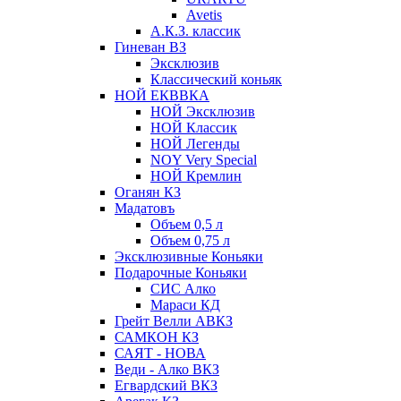
Avetis
А.К.З. классик
Гиневан ВЗ
Эксклюзив
Классический коньяк
НОЙ ЕКВВКА
НОЙ Эксклюзив
НОЙ Классик
НОЙ Легенды
NOY Very Speсial
НОЙ Кремлин
Оганян КЗ
Мадатовъ
Объем 0,5 л
Объем 0,75 л
Эксклюзивные Коньяки
Подарочные Коньяки
СИС Алко
Мараси КД
Грейт Велли АВКЗ
САМКОН КЗ
САЯТ - НОВА
Веди - Алко ВКЗ
Егвардский ВКЗ