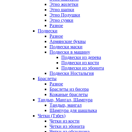
Этно жилетки
Этно шапки
Этно Подушки
Этно сумки
Разное
Подвески
Разное
Армянские буквы
Подвески маски
Подвески в машину
Подвески из дерева
Подвески из кости
Подвески из эбонита
Подвески Ностальгия
Браслеты
Разное
Браслеты из бисера
Кожаные браслеты
Тандыр, Мангал, Шампура
Тандыр, мангал
Шампура для шашлыка
Четки (Тзбех)
Четки из кости
Четки из эбонита
Четки из обсидиана