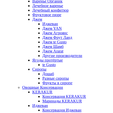
Варенье Органик
Лечебное варенье
Лечебный конфитюр
Фруктовое пюре
Джем
Иджеван
Джем YAN
Джем Агроянс
Джем Фрут Ланд
Джем te Gusto
Джем Шамб
Джем Ararat
Другие производители
Ягоды протёртые
te Gusto
Сиропы
Дошаб
Разные сиропы
Фрукты в сиропе
Овощные Консервации
KERAKUR
Консервация KERAKUR
Маринады KERAKUR
Иджеван
Консервация Иджеван