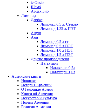
te Gusto
Шамб
Арцах Био
Лимонад
Дарбас
Лимонад 0,5 л. Стекло
Лимонад 1,25 л. ПЭТ
Ануш
Ани
Лимонад 0,5 л ст
Лимонад 0,5 л ПЭТ
Лимонад 1,0 л ПЭТ
Лимонад 1,5 л ПЭТ
Другие производители
Натахтари
Натахтари 0,5л
Натахтари 1,0л
Армянские книги
Новинки
История Армении
О Геноциде Армян
Книги об Армении
Иcкусство и культура
Поэзия Армении
Религия Армении