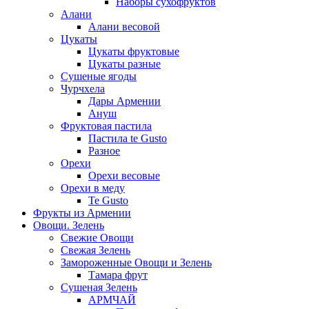
Наборы сухофруктов
Алани
Алани весовой
Цукаты
Цукаты фруктовые
Цукаты разные
Сушеные ягоды
Чурчхела
Дары Армении
Ануш
Фруктовая пастила
Пастила te Gusto
Разное
Орехи
Орехи весовые
Орехи в меду
Te Gusto
Фрукты из Армении
Овощи. Зелень
Свежие Овощи
Свежая Зелень
Замороженные Овощи и Зелень
Тамара фрут
Сушеная Зелень
АРМЧАЙ