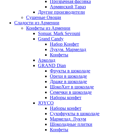
Прозрачная фасовка
Армянский Тараз
Другие производители
Сушеные Овощи
Сладости из Армении
Конфеты из Армении
Sonuar. Mark Sevouni
Grand Candy
Набор Конфет
Лукум. Мармелад
Конфеты
Арколад
GRAND Dian
Фрукты в шоколаде
Орехи в шоколаде
Драже в шоколаде
ШокоХит в шоколаде
Семечки в шоколаде
Наборы конфет
JOYCO
Наборы конфет
Сухофрукты в шоколаде
Мармелад. Лукум
Шоколадные плитки
Конфеты