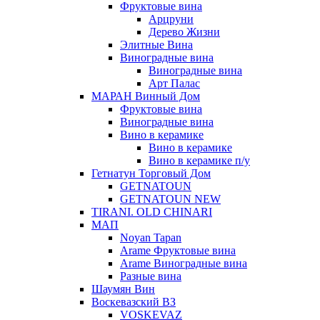
Фруктовые вина
Арцруни
Дерево Жизни
Элитные Вина
Виноградные вина
Виноградные вина
Арт Палас
МАРАН Винный Дом
Фруктовые вина
Виноградные вина
Вино в керамике
Вино в керамике
Вино в керамике п/у
Гетнатун Торговый Дом
GETNATOUN
GETNATOUN NEW
TIRANI. OLD CHINARI
МАП
Noyan Tapan
Arame Фруктовые вина
Arame Виноградные вина
Разные вина
Шаумян Вин
Воскевазский ВЗ
VOSKEVAZ