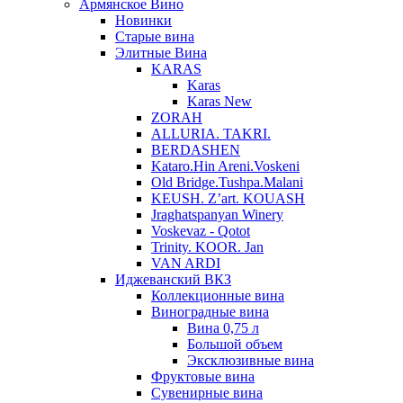
Армянское Вино
Новинки
Старые вина
Элитные Вина
KARAS
Karas
Karas New
ZORAH
ALLURIA. TAKRI.
BERDASHEN
Kataro.Hin Areni.Voskeni
Old Bridge.Tushpa.Malani
KEUSH. Z’art. KOUASH
Jraghatspanyan Winery
Voskevaz - Qotot
Trinity. KOOR. Jan
VAN ARDI
Иджеванский ВКЗ
Коллекционные вина
Виноградные вина
Вина 0,75 л
Большой объем
Эксклюзивные вина
Фруктовые вина
Cувенирные вина