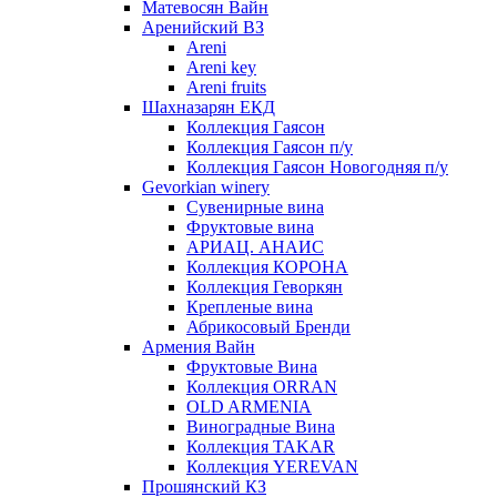
Матевосян Вайн
Аренийский ВЗ
Areni
Areni key
Areni fruits
Шахназарян ЕКД
Коллекция Гаясон
Коллекция Гаясон п/у
Коллекция Гаясон Новогодняя п/у
Gevorkian winery
Сувенирные вина
Фруктовые вина
АРИАЦ. АНАИС
Коллекция КОРОНА
Коллекция Геворкян
Крепленые вина
Абрикосовый Бренди
Армения Вайн
Фруктовые Вина
Коллекция ORRAN
OLD ARMENIA
Виноградные Вина
Коллекция TAKAR
Коллекция YEREVAN
Прошянский КЗ