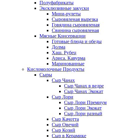
Полуфабрикаты
Эксклюзивные закуски
Мини-рулеты
Сыровяленая вырезка
Говядина сыровяленая
Свинина сыровяленая
Мясные Консервации
Готовые блюда и обеды
Долма
Хаш. Рубец
Ариса. Кавурма
Маринованные
Кисломолочные Продукты
Сыры
Сыр Чанах
Сыр Чанах в ведре
Сыр Чанах Экокат
Сыр Лори
Сыр Лори Премиум
Сыр Лори Экокат
Сыр Лори разный
Сыр Качотта
Сыр Овечий
Сыр Козий
Сыр в Керамике