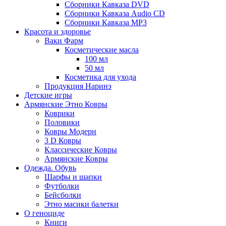
Сборники Кавказа DVD
Сборники Кавказа Audio CD
Сборники Кавказа MP3
Красота и здоровье
Ваки Фарм
Косметические масла
100 мл
50 мл
Косметика для ухода
Продукция Наринэ
Детские игры
Армянские Этно Ковры
Коврики
Половики
Ковры Модерн
3 D Ковры
Классические Ковры
Армянские Ковры
Одежда. Обувь
Шарфы и шапки
Футболки
Бейсболки
Этно масики балетки
О геноциде
Книги