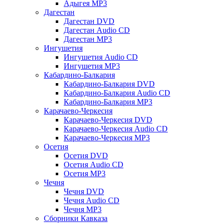
Адыгея MP3
Дагестан
Дагестан DVD
Дагестан Audio CD
Дагестан MP3
Ингушетия
Ингушетия Audio CD
Ингушетия MP3
Кабардино-Балкария
Кабардино-Балкария DVD
Кабардино-Балкария Audio CD
Кабардино-Балкария MP3
Карачаево-Черкесия
Карачаево-Черкесия DVD
Карачаево-Черкесия Audio CD
Карачаево-Черкесия MP3
Осетия
Осетия DVD
Осетия Audio CD
Осетия MP3
Чечня
Чечня DVD
Чечня Audio CD
Чечня MP3
Сборники Кавказа