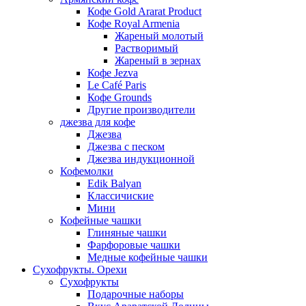
Кофе Gold Ararat Product
Кофе Royal Armenia
Жареный молотый
Растворимый
Жареный в зернах
Кофе Jezva
Le Café Paris
Кофе Grounds
Другие производители
джезва для кофе
Джезва
Джезва с песком
Джезва индукционной
Кофемолки
Edik Balyan
Классичиские
Мини
Кофейные чашки
Глиняные чашки
Фарфоровые чашки
Медные кофейные чашки
Сухофрукты. Орехи
Сухофрукты
Подарочные наборы