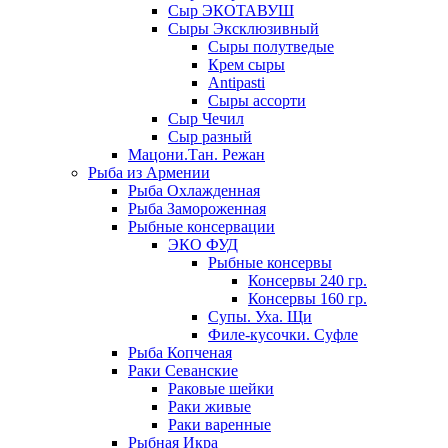
Сыр ЭКОТАВУШ
Сыры Эксклюзивный
Сыры полутведые
Крем сыры
Antipasti
Сыры ассорти
Сыр Чечил
Сыр разный
Мацони.Тан. Режан
Рыба из Армении
Рыба Охлажденная
Рыба Замороженная
Рыбные консервации
ЭКО ФУД
Рыбные консервы
Консервы 240 гр.
Консервы 160 гр.
Супы. Уха. Щи
Филе-кусочки. Суфле
Рыба Копченая
Раки Севанские
Раковые шейки
Раки живые
Раки варенные
Рыбная Икра