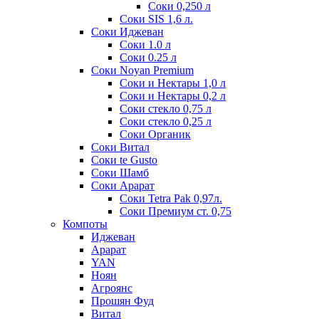
Соки 0,250 л
Соки SIS 1,6 л.
Соки Иджеван
Соки 1.0 л
Соки 0.25 л
Соки Noyan Premium
Соки и Нектары 1,0 л
Соки и Нектары 0,2 л
Соки стекло 0,75 л
Соки стекло 0,25 л
Соки Органик
Соки Витал
Соки te Gusto
Соки Шамб
Соки Арарат
Соки Tetra Pak 0,97л.
Соки Премиум ст. 0,75
Компоты
Иджеван
Арарат
YAN
Ноян
Агроянс
Прошян Фуд
Витал