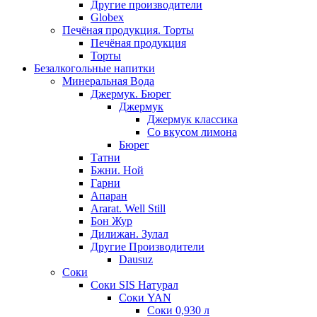
Другие производители
Globex
Печёная продукция. Торты
Печёная продукция
Торты
Безалкогольные напитки
Минеральная Вода
Джермук. Бюрег
Джермук
Джермук классика
Со вкусом лимона
Бюрег
Татни
Бжни. Ной
Гарни
Апаран
Ararat. Well Still
Бон Жур
Дилижан. Зулал
Другие Производители
Dausuz
Соки
Соки SIS Натурал
Соки YAN
Соки 0,930 л