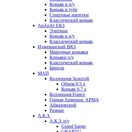
Коньяк в п/у
Коньяк в тубе
Спиртные напитки
Классический коньяк
АрАрАт ЕКЗ
Элитные
Коньяк в п/у
Классический коньяк
Иджеванский ВКЗ
Марочные коньяки
Коньяки п/у
Классический коньяк
Бренди
МАП
Коллекция Золотой
Объем 0,5 л
Коньяк 0,7 л
Коллекция France
Горная Армения. АРМА
Айвазовский
Разные
А.К.З.
А.К.З. п/у
Grand Sargis
URARTU