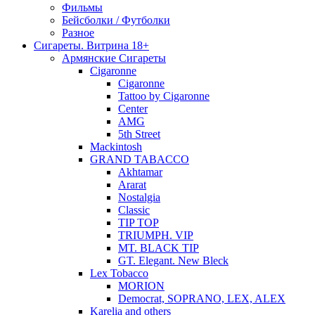
Фильмы
Бейсболки / Футболки
Разное
Сигареты. Витрина 18+
Армянские Сигареты
Cigaronne
Cigaronne
Tattoo by Cigaronne
Center
AMG
5th Street
Mackintosh
GRAND TABACCO
Akhtamar
Ararat
Nostalgia
Classic
TIP TOP
TRIUMPH. VIP
MT. BLACK TIP
GT. Elegant. New Bleck
Lex Tobacco
MORION
Democrat, SOPRANO, LEX, ALEX
Karelia and others