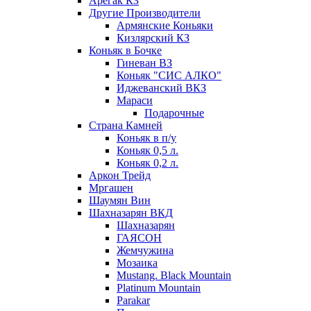
Арегак КЗ
Другие Производители
Армянские Коньяки
Кизлярский КЗ
Коньяк в Бочке
Гиневан ВЗ
Коньяк "СИС АЛКО"
Иджеванский ВКЗ
Мараси
Подарочные
Страна Камней
Коньяк в п/у
Коньяк 0,5 л.
Коньяк 0,2 л.
Аркон Трейд
Мргашен
Шаумян Вин
Шахназарян ВКД
Шахназарян
ГАЯСОН
Жемчужина
Мозаика
Mustang. Black Mountain
Platinum Mountain
Parakar