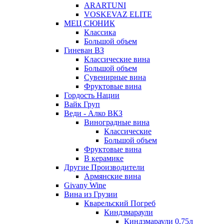
ARARTUNI
VOSKEVAZ ELITE
МЕЦ СЮНИК
Классика
Большой объем
Гиневан ВЗ
Классические вина
Большой объем
Сувенирные вина
Фруктовые вина
Гордость Нации
Вайк Груп
Веди - Алко ВКЗ
Виноградные вина
Классические
Большой объем
Фруктовые вина
В керамике
Другие Производители
Армянские вина
Givany Wine
Вина из Грузии
Кварельский Погреб
Киндзмараули
Киндзмараули 0,75л