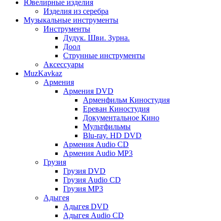
Ювелирные изделия
Изделия из серебра
Музыкальные инструменты
Инструменты
Дудук. Шви. Зурна.
Доол
Струнные инструменты
Аксессуары
MuzKavkaz
Армения
Армения DVD
Арменфильм Киностудия
Ереван Киностудия
Документальное Кино
Мультфильмы
Blu-ray. HD DVD
Армения Audio CD
Армения Audio MP3
Грузия
Грузия DVD
Грузия Audio CD
Грузия MP3
Адыгея
Адыгея DVD
Адыгея Audio CD