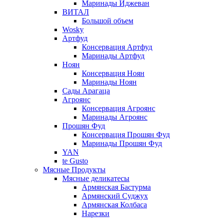
Маринады Иджеван
ВИТАЛ
Большой объем
Wosky
Артфуд
Консервация Артфуд
Маринады Артфуд
Ноян
Консервация Ноян
Маринады Ноян
Сады Арагаца
Агроянс
Консервация Агроянс
Маринады Агроянс
Прошян Фуд
Консервация Прошян Фуд
Маринады Прошян Фуд
YAN
te Gusto
Мясные Продукты
Мясные деликатесы
Армянская Бастурма
Армянский Суджух
Армянская Колбаса
Нарезки