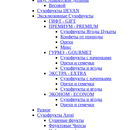
Вкус Араратской Долины
Весовой
Сухофрукты IJEVAN
Эксклюзивные Сухофрукты
ГИФТ - GIFT
ПРЕМИУМ - PREMIUM
Сухофрукты Ягоды Цукаты
Конфеты от природы
Орехи
Микс
ГУРМЭ - GOURMET
Сухофрукты с начинками
Орехи и семечки
Сухофрукты и ягоды
ЭКСТРА - EXTRA
Сухофрукты с начинками
Орехи и семечки
Сухофрукты и ягоды
ЭКОНОМ - ECONOM
Сухофрукты и ягоды
Орехи и семечки
Разное
Сухофрукты Aregi
Сушеные фрукты
Фруктовые Чипсы