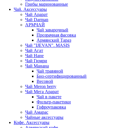
Грибы маринованные
Чай. Аксессуары
Чай Арарат
Чай Darman
АРМЧАЙ
Чай заварочный
Прозрачная фасовка
Армянский Тараз
Чай "IJEVAN". MASIS
Чай Агат
Чай Нане
Чай Гюмри
Чай Манана
Чай травяной
Био-сертифицированный
Весовой
Чай Meron berry
Чай Мега Арарат
Чай в пакете
Фильтр-пакетики
Гофроупаковка
Чай Амарас
Чайные аксессуары
Кофе. Аксессуары
Армянский кофе