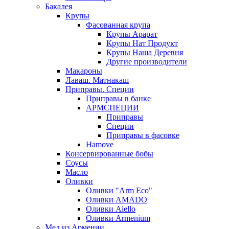
Бакалея
Крупы
Фасованная крупа
Крупы Арарат
Крупы Нат Продукт
Крупы Наша Деревня
Другие производители
Макароны
Лаваш. Матнакаш
Приправы. Специи
Приправы в банке
АРМСПЕЦИИ
Приправы
Специи
Приправы в фасовке
Hamove
Консервированные бобы
Соусы
Масло
Оливки
Оливки "Arm Eco"
Оливки AMADO
Оливки Aiello
Оливки Armenium
Мед из Армении