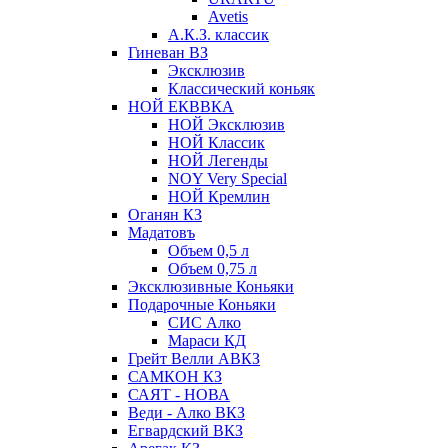
Avetis
А.К.З. классик
Гиневан ВЗ
Эксклюзив
Классический коньяк
НОЙ ЕКВВКА
НОЙ Эксклюзив
НОЙ Классик
НОЙ Легенды
NOY Very Speсial
НОЙ Кремлин
Оганян КЗ
Мадатовъ
Объем 0,5 л
Объем 0,75 л
Эксклюзивные Коньяки
Подарочные Коньяки
СИС Алко
Мараси КД
Грейт Велли АВКЗ
САМКОН КЗ
САЯТ - НОВА
Веди - Алко ВКЗ
Егвардский ВКЗ