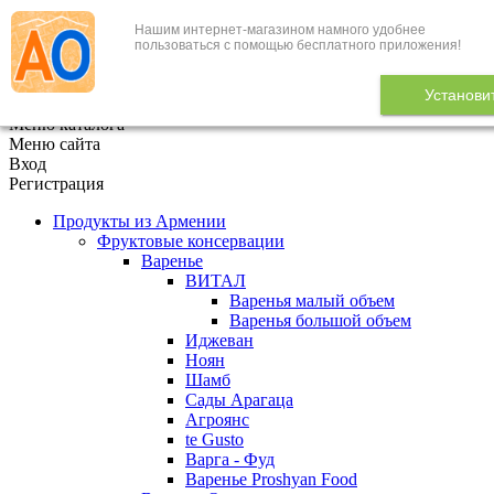
Нашим интернет-магазином намного удобнее
+7 (495) 646-888-1
пользоваться с помощью бесплатного приложения!
В корзине
0
товаров
Установи
x
Меню каталога
Меню сайта
Вход
Регистрация
Продукты из Армении
Фруктовые консервации
Варенье
ВИТАЛ
Варенья малый объем
Варенья большой объем
Иджеван
Ноян
Шамб
Сады Арагаца
Агроянс
te Gusto
Варга - Фуд
Варенье Proshyan Food