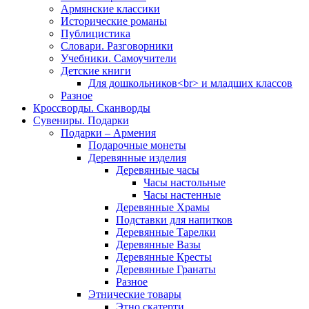
Армянские классики
Исторические романы
Публицистика
Словари. Разговорники
Учебники. Самоучители
Детские книги
Для дошкольников<br> и младших классов
Разное
Кроссворды. Сканворды
Сувениры. Подарки
Подарки – Армения
Подарочные монеты
Деревянные изделия
Деревянные часы
Часы настольные
Часы настенные
Деревянные Храмы
Подставки для напитков
Деревянные Тарелки
Деревянные Вазы
Деревянные Кресты
Деревянные Гранаты
Разное
Этнические товары
Этно скатерти