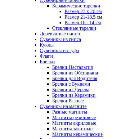
Сувенирные тарелки
Керамические тарелки
Размер 27 х 26 см
Размер 21-18,5 см
Размер 16 - 14 см
Стеклянные тарелки
Деревянные панно
Сувениры из гипса
Куклы
Сувениры из туфа
Флаги
Брелки
Брелки Настальгия
Брелки из Обсидиана
Брелки для Водителя
Брелки с Буквами
Брелки из Дерева
Брелки из Керамики
Брелки Разные
Сувениры на магните
Разные магниты
Магниты резиновые
Магниты акриловые
Магниты закатные
Магниты керамические