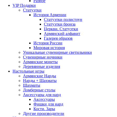
Разное
VIP Подарки
Статуэтки
История Армении
Статуэтки полистоун
Статуэтки бронза
Церкви. Статуэтки
Армянский алфавит
Галерея образов
История России
Мировая история
Уникальные сувенирные светильники
Сувенирные ночники
Армянские монеты
Деревянные изделия
Настольные игры
Армянские Нарды
Нарды + Шахматы
Шахматы
Ломберные столы
Аксессуары для нард
Аксессуары
Фишки для нард
Кости. Зары
Другие производители