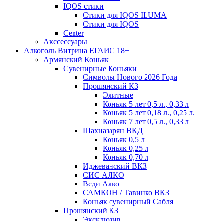
IQOS стики
Стики для IQOS ILUMA
Стики для IQOS
Сenter
Акссессуары
Алкоголь Витрина ЕГАИС 18+
Армянский Коньяк
Сувенирные Коньяки
Символы Нового 2026 Года
Прошянский КЗ
Элитные
Коньяк 5 лет 0,5 л., 0,33 л
Коньяк 5 лет 0,18 л., 0,25 л.
Коньяк 7 лет 0,5 л., 0,33 л
Шахназарян ВКД
Коньяк 0,5 л
Коньяк 0,25 л
Коньяк 0,70 л
Иджеванский ВКЗ
СИС АЛКО
Веди Алко
САМКОН / Тавинко ВКЗ
Коньяк сувенирный Сабля
Прошянский КЗ
Эксклюзив