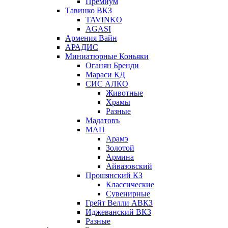
Премиум
Тавинко ВКЗ
TAVINKO
AGASI
Армения Вайн
АРАДИС
Миниатюрные Коньяки
Оганян Бренди
Мараси КД
СИС АЛКО
Животные
Храмы
Разные
Мадатовъ
МАП
Арамэ
Золотой
Армина
Айвазовский
Прошянский КЗ
Классические
Сувенирные
Грейт Велли АВКЗ
Иджеванский ВКЗ
Разные