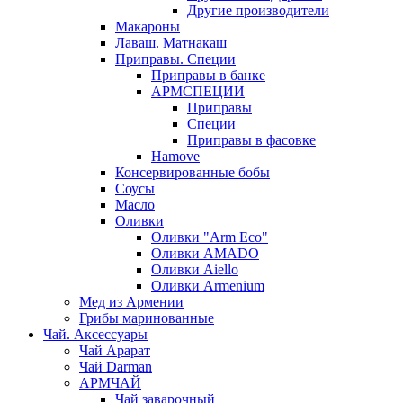
Другие производители
Макароны
Лаваш. Матнакаш
Приправы. Специи
Приправы в банке
АРМСПЕЦИИ
Приправы
Специи
Приправы в фасовке
Hamove
Консервированные бобы
Соусы
Масло
Оливки
Оливки "Arm Eco"
Оливки AMADO
Оливки Aiello
Оливки Armenium
Мед из Армении
Грибы маринованные
Чай. Аксессуары
Чай Арарат
Чай Darman
АРМЧАЙ
Чай заварочный