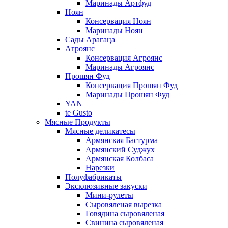
Маринады Артфуд
Ноян
Консервация Ноян
Маринады Ноян
Сады Арагаца
Агроянс
Консервация Агроянс
Маринады Агроянс
Прошян Фуд
Консервация Прошян Фуд
Маринады Прошян Фуд
YAN
te Gusto
Мясные Продукты
Мясные деликатесы
Армянская Бастурма
Армянский Суджух
Армянская Колбаса
Нарезки
Полуфабрикаты
Эксклюзивные закуски
Мини-рулеты
Сыровяленая вырезка
Говядина сыровяленая
Свинина сыровяленая