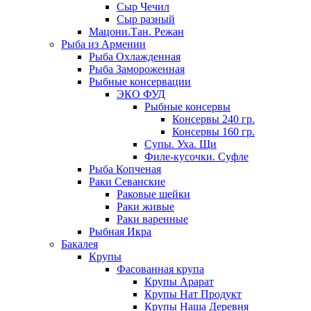
Сыр Чечил
Сыр разный
Мацони.Тан. Режан
Рыба из Армении
Рыба Охлажденная
Рыба Замороженная
Рыбные консервации
ЭКО ФУД
Рыбные консервы
Консервы 240 гр.
Консервы 160 гр.
Супы. Уха. Щи
Филе-кусочки. Суфле
Рыба Копченая
Раки Севанские
Раковые шейки
Раки живые
Раки варенные
Рыбная Икра
Бакалея
Крупы
Фасованная крупа
Крупы Арарат
Крупы Нат Продукт
Крупы Наша Деревня