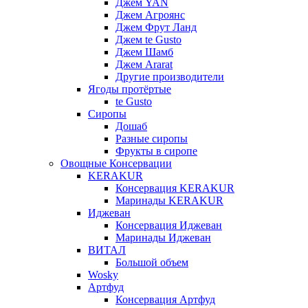
Джем YAN
Джем Агроянс
Джем Фрут Ланд
Джем te Gusto
Джем Шамб
Джем Ararat
Другие производители
Ягоды протёртые
te Gusto
Сиропы
Дошаб
Разные сиропы
Фрукты в сиропе
Овощные Консервации
KERAKUR
Консервация KERAKUR
Маринады KERAKUR
Иджеван
Консервация Иджеван
Маринады Иджеван
ВИТАЛ
Большой объем
Wosky
Артфуд
Консервация Артфуд