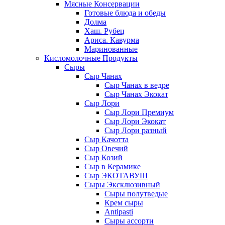
Мясные Консервации
Готовые блюда и обеды
Долма
Хаш. Рубец
Ариса. Кавурма
Маринованные
Кисломолочные Продукты
Сыры
Сыр Чанах
Сыр Чанах в ведре
Сыр Чанах Экокат
Сыр Лори
Сыр Лори Премиум
Сыр Лори Экокат
Сыр Лори разный
Сыр Качотта
Сыр Овечий
Сыр Козий
Сыр в Керамике
Сыр ЭКОТАВУШ
Сыры Эксклюзивный
Сыры полутведые
Крем сыры
Antipasti
Сыры ассорти