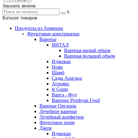
Заказать звонок
x
Каталог товаров
Продукты из Армении
Фруктовые консервации
Варенье
ВИТАЛ
Варенья малый объем
Варенья большой объем
Иджеван
Ноян
Шамб
Сады Арагаца
Агроянс
te Gusto
Варга - Фуд
Варенье Proshyan Food
Варенье Органик
Лечебное варенье
Лечебный конфитюр
Фруктовое пюре
Джем
Иджеван