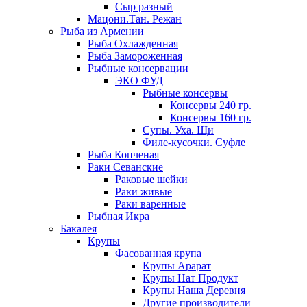
Сыр разный
Мацони.Тан. Режан
Рыба из Армении
Рыба Охлажденная
Рыба Замороженная
Рыбные консервации
ЭКО ФУД
Рыбные консервы
Консервы 240 гр.
Консервы 160 гр.
Супы. Уха. Щи
Филе-кусочки. Суфле
Рыба Копченая
Раки Севанские
Раковые шейки
Раки живые
Раки варенные
Рыбная Икра
Бакалея
Крупы
Фасованная крупа
Крупы Арарат
Крупы Нат Продукт
Крупы Наша Деревня
Другие производители