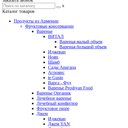
Заказать звонок
x
Каталог товаров
Продукты из Армении
Фруктовые консервации
Варенье
ВИТАЛ
Варенья малый объем
Варенья большой объем
Иджеван
Ноян
Шамб
Сады Арагаца
Агроянс
te Gusto
Варга - Фуд
Варенье Proshyan Food
Варенье Органик
Лечебное варенье
Лечебный конфитюр
Фруктовое пюре
Джем
Иджеван
Джем YAN