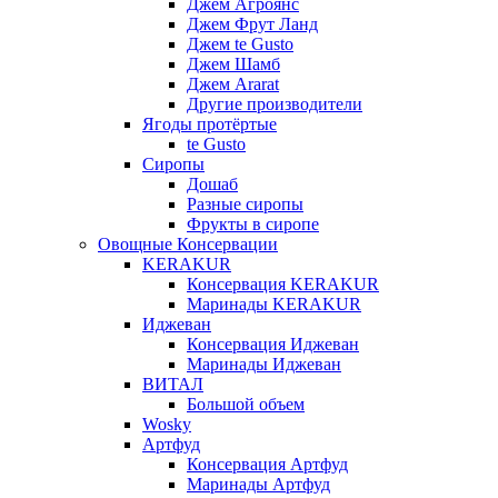
Джем Агроянс
Джем Фрут Ланд
Джем te Gusto
Джем Шамб
Джем Ararat
Другие производители
Ягоды протёртые
te Gusto
Сиропы
Дошаб
Разные сиропы
Фрукты в сиропе
Овощные Консервации
KERAKUR
Консервация KERAKUR
Маринады KERAKUR
Иджеван
Консервация Иджеван
Маринады Иджеван
ВИТАЛ
Большой объем
Wosky
Артфуд
Консервация Артфуд
Маринады Артфуд