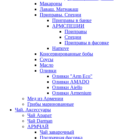
Макароны
Лаваш. Матнакаш
Приправы. Специи
Приправы в банке
АРМСПЕЦИИ
Приправы
Специи
Приправы в фасовке
Hamove
Консервированные бобы
Соусы
Масло
Оливки
Оливки "Arm Eco"
Оливки AMADO
Оливки Aiello
Оливки Armenium
Мед из Армении
Грибы маринованные
Чай. Аксессуары
Чай Арарат
Чай Darman
АРМЧАЙ
Чай заварочный
Прозрачная фасовка