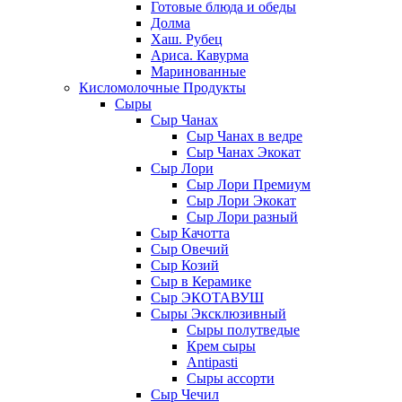
Готовые блюда и обеды
Долма
Хаш. Рубец
Ариса. Кавурма
Маринованные
Кисломолочные Продукты
Сыры
Сыр Чанах
Сыр Чанах в ведре
Сыр Чанах Экокат
Сыр Лори
Сыр Лори Премиум
Сыр Лори Экокат
Сыр Лори разный
Сыр Качотта
Сыр Овечий
Сыр Козий
Сыр в Керамике
Сыр ЭКОТАВУШ
Сыры Эксклюзивный
Сыры полутведые
Крем сыры
Antipasti
Сыры ассорти
Сыр Чечил