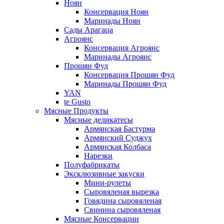
Ноян
Консервация Ноян
Маринады Ноян
Сады Арагаца
Агроянс
Консервация Агроянс
Маринады Агроянс
Прошян Фуд
Консервация Прошян Фуд
Маринады Прошян Фуд
YAN
te Gusto
Мясные Продукты
Мясные деликатесы
Армянская Бастурма
Армянский Суджух
Армянская Колбаса
Нарезки
Полуфабрикаты
Эксклюзивные закуски
Мини-рулеты
Сыровяленая вырезка
Говядина сыровяленая
Свинина сыровяленая
Мясные Консервации