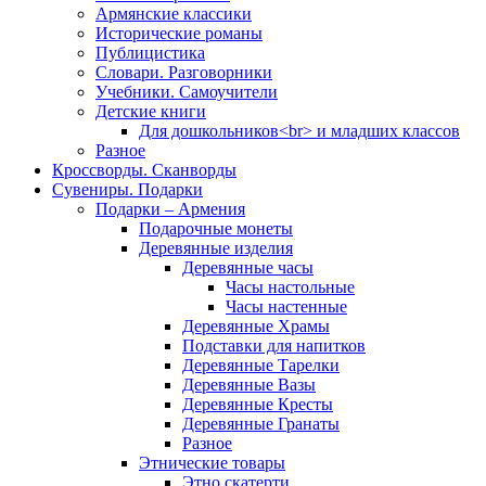
Армянские классики
Исторические романы
Публицистика
Словари. Разговорники
Учебники. Самоучители
Детские книги
Для дошкольников<br> и младших классов
Разное
Кроссворды. Сканворды
Сувениры. Подарки
Подарки – Армения
Подарочные монеты
Деревянные изделия
Деревянные часы
Часы настольные
Часы настенные
Деревянные Храмы
Подставки для напитков
Деревянные Тарелки
Деревянные Вазы
Деревянные Кресты
Деревянные Гранаты
Разное
Этнические товары
Этно скатерти