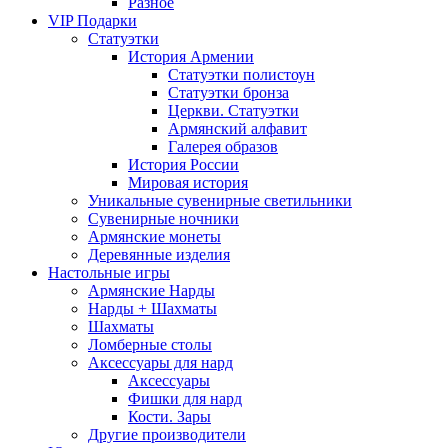
Разное
VIP Подарки
Статуэтки
История Армении
Статуэтки полистоун
Статуэтки бронза
Церкви. Статуэтки
Армянский алфавит
Галерея образов
История России
Мировая история
Уникальные сувенирные светильники
Сувенирные ночники
Армянские монеты
Деревянные изделия
Настольные игры
Армянские Нарды
Нарды + Шахматы
Шахматы
Ломберные столы
Аксессуары для нард
Аксессуары
Фишки для нард
Кости. Зары
Другие производители