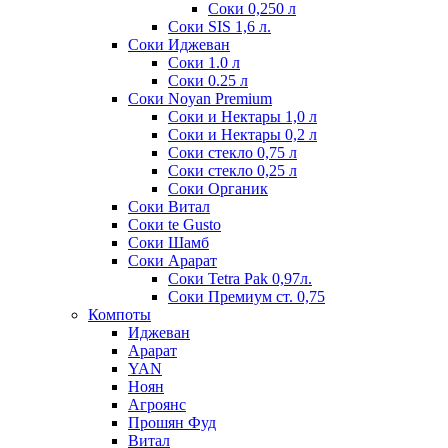
Соки 0,250 л
Соки SIS 1,6 л.
Соки Иджеван
Соки 1.0 л
Соки 0.25 л
Соки Noyan Premium
Соки и Нектары 1,0 л
Соки и Нектары 0,2 л
Соки стекло 0,75 л
Соки стекло 0,25 л
Соки Органик
Соки Витал
Соки te Gusto
Соки Шамб
Соки Арарат
Соки Tetra Pak 0,97л.
Соки Премиум ст. 0,75
Компоты
Иджеван
Арарат
YAN
Ноян
Агроянс
Прошян Фуд
Витал