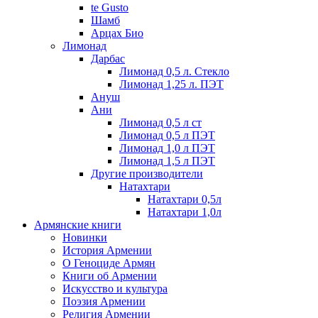
te Gusto
Шамб
Арцах Био
Лимонад
Дарбас
Лимонад 0,5 л. Стекло
Лимонад 1,25 л. ПЭТ
Ануш
Ани
Лимонад 0,5 л ст
Лимонад 0,5 л ПЭТ
Лимонад 1,0 л ПЭТ
Лимонад 1,5 л ПЭТ
Другие производители
Натахтари
Натахтари 0,5л
Натахтари 1,0л
Армянские книги
Новинки
История Армении
О Геноциде Армян
Книги об Армении
Иcкусство и культура
Поэзия Армении
Религия Армении