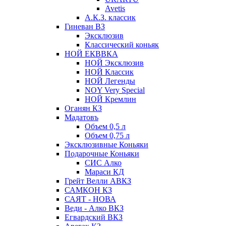
Avetis
А.К.З. классик
Гиневан ВЗ
Эксклюзив
Классический коньяк
НОЙ ЕКВВКА
НОЙ Эксклюзив
НОЙ Классик
НОЙ Легенды
NOY Very Speсial
НОЙ Кремлин
Оганян КЗ
Мадатовъ
Объем 0,5 л
Объем 0,75 л
Эксклюзивные Коньяки
Подарочные Коньяки
СИС Алко
Мараси КД
Грейт Велли АВКЗ
САМКОН КЗ
САЯТ - НОВА
Веди - Алко ВКЗ
Егвардский ВКЗ