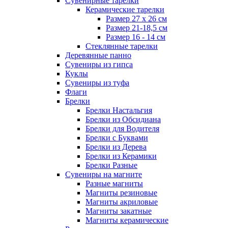
Сувенирные тарелки
Керамические тарелки
Размер 27 х 26 см
Размер 21-18,5 см
Размер 16 - 14 см
Стеклянные тарелки
Деревянные панно
Сувениры из гипса
Куклы
Сувениры из туфа
Флаги
Брелки
Брелки Настальгия
Брелки из Обсидиана
Брелки для Водителя
Брелки с Буквами
Брелки из Дерева
Брелки из Керамики
Брелки Разные
Сувениры на магните
Разные магниты
Магниты резиновые
Магниты акриловые
Магниты закатные
Магниты керамические