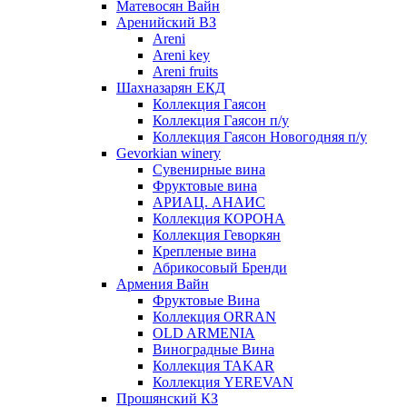
Матевосян Вайн
Аренийский ВЗ
Areni
Areni key
Areni fruits
Шахназарян ЕКД
Коллекция Гаясон
Коллекция Гаясон п/у
Коллекция Гаясон Новогодняя п/у
Gevorkian winery
Сувенирные вина
Фруктовые вина
АРИАЦ. АНАИС
Коллекция КОРОНА
Коллекция Геворкян
Крепленые вина
Абрикосовый Бренди
Армения Вайн
Фруктовые Вина
Коллекция ORRAN
OLD ARMENIA
Виноградные Вина
Коллекция TAKAR
Коллекция YEREVAN
Прошянский КЗ