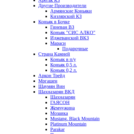
Арегак КЗ
Другие Производители
Армянские Коньяки
Кизлярский КЗ
Коньяк в Бочке
Гиневан ВЗ
Коньяк "СИС АЛКО"
Иджеванский ВКЗ
Мараси
Подарочные
Страна Камней
Коньяк в п/у
Коньяк 0,5 л.
Коньяк 0,2 л.
Аркон Трейд
Мргашен
Шаумян Вин
Шахназарян ВКД
Шахназарян
ГАЯСОН
Жемчужина
Мозаика
Mustang. Black Mountain
Platinum Mountain
Parakar