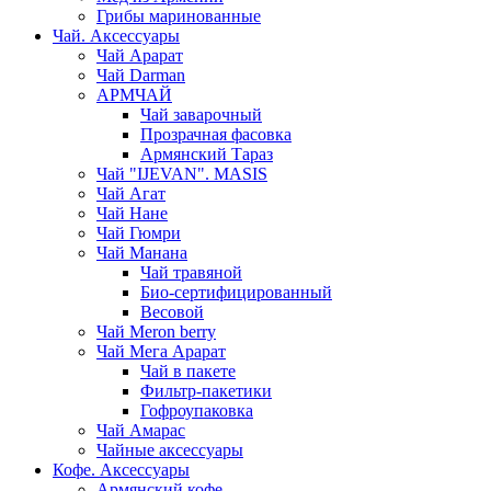
Грибы маринованные
Чай. Аксессуары
Чай Арарат
Чай Darman
АРМЧАЙ
Чай заварочный
Прозрачная фасовка
Армянский Тараз
Чай "IJEVAN". MASIS
Чай Агат
Чай Нане
Чай Гюмри
Чай Манана
Чай травяной
Био-сертифицированный
Весовой
Чай Meron berry
Чай Мега Арарат
Чай в пакете
Фильтр-пакетики
Гофроупаковка
Чай Амарас
Чайные аксессуары
Кофе. Аксессуары
Армянский кофе