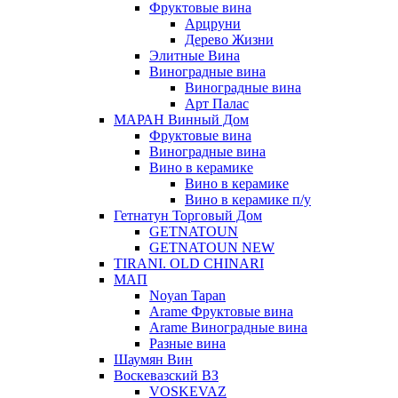
Фруктовые вина
Арцруни
Дерево Жизни
Элитные Вина
Виноградные вина
Виноградные вина
Арт Палас
МАРАН Винный Дом
Фруктовые вина
Виноградные вина
Вино в керамике
Вино в керамике
Вино в керамике п/у
Гетнатун Торговый Дом
GETNATOUN
GETNATOUN NEW
TIRANI. OLD CHINARI
МАП
Noyan Tapan
Arame Фруктовые вина
Arame Виноградные вина
Разные вина
Шаумян Вин
Воскевазский ВЗ
VOSKEVAZ