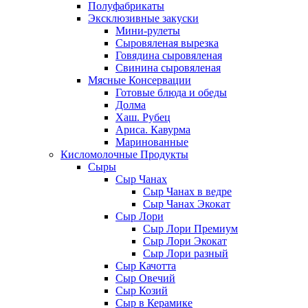
Полуфабрикаты
Эксклюзивные закуски
Мини-рулеты
Сыровяленая вырезка
Говядина сыровяленая
Свинина сыровяленая
Мясные Консервации
Готовые блюда и обеды
Долма
Хаш. Рубец
Ариса. Кавурма
Маринованные
Кисломолочные Продукты
Сыры
Сыр Чанах
Сыр Чанах в ведре
Сыр Чанах Экокат
Сыр Лори
Сыр Лори Премиум
Сыр Лори Экокат
Сыр Лори разный
Сыр Качотта
Сыр Овечий
Сыр Козий
Сыр в Керамике