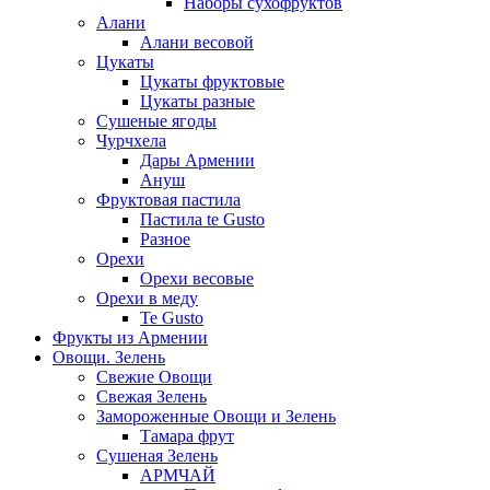
Наборы сухофруктов
Алани
Алани весовой
Цукаты
Цукаты фруктовые
Цукаты разные
Сушеные ягоды
Чурчхела
Дары Армении
Ануш
Фруктовая пастила
Пастила te Gusto
Разное
Орехи
Орехи весовые
Орехи в меду
Te Gusto
Фрукты из Армении
Овощи. Зелень
Свежие Овощи
Свежая Зелень
Замороженные Овощи и Зелень
Тамара фрут
Сушеная Зелень
АРМЧАЙ