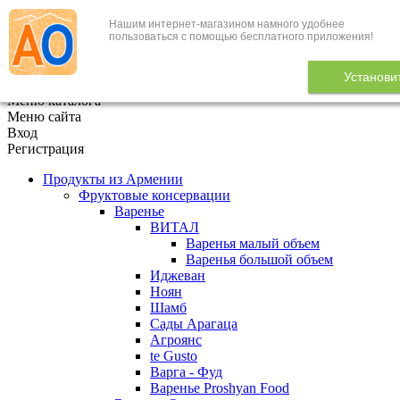
Нашим интернет-магазином намного удобнее
+7 (495) 646-888-1
пользоваться с помощью бесплатного приложения!
В корзине
0
товаров
Установи
x
Меню каталога
Меню сайта
Вход
Регистрация
Продукты из Армении
Фруктовые консервации
Варенье
ВИТАЛ
Варенья малый объем
Варенья большой объем
Иджеван
Ноян
Шамб
Сады Арагаца
Агроянс
te Gusto
Варга - Фуд
Варенье Proshyan Food