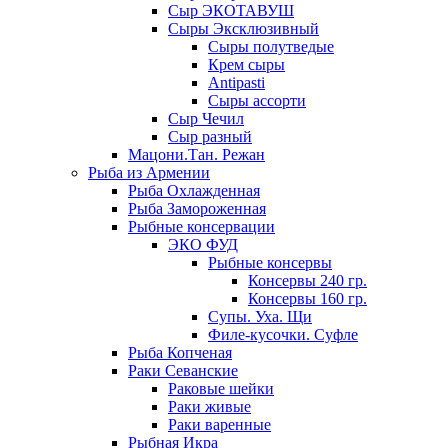
Сыр ЭКОТАВУШ
Сыры Эксклюзивный
Сыры полутведые
Крем сыры
Antipasti
Сыры ассорти
Сыр Чечил
Сыр разный
Мацони.Тан. Режан
Рыба из Армении
Рыба Охлажденная
Рыба Замороженная
Рыбные консервации
ЭКО ФУД
Рыбные консервы
Консервы 240 гр.
Консервы 160 гр.
Супы. Уха. Щи
Филе-кусочки. Суфле
Рыба Копченая
Раки Севанские
Раковые шейки
Раки живые
Раки варенные
Рыбная Икра