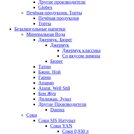
Другие производители
Globex
Печёная продукция. Торты
Печёная продукция
Торты
Безалкогольные напитки
Минеральная Вода
Джермук. Бюрег
Джермук
Джермук классика
Со вкусом лимона
Бюрег
Татни
Бжни. Ной
Гарни
Апаран
Ararat. Well Still
Бон Жур
Дилижан. Зулал
Другие Производители
Dausuz
Соки
Соки SIS Натурал
Соки YAN
Соки 0,930 л