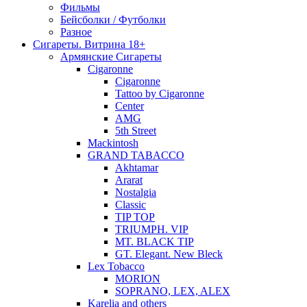
Фильмы
Бейсболки / Футболки
Разное
Сигареты. Витрина 18+
Армянские Сигареты
Cigaronne
Cigaronne
Tattoo by Cigaronne
Center
AMG
5th Street
Mackintosh
GRAND TABACCO
Akhtamar
Ararat
Nostalgia
Classic
TIP TOP
TRIUMPH. VIP
MT. BLACK TIP
GT. Elegant. New Bleck
Lex Tobacco
MORION
SOPRANO, LEX, ALEX
Karelia and others