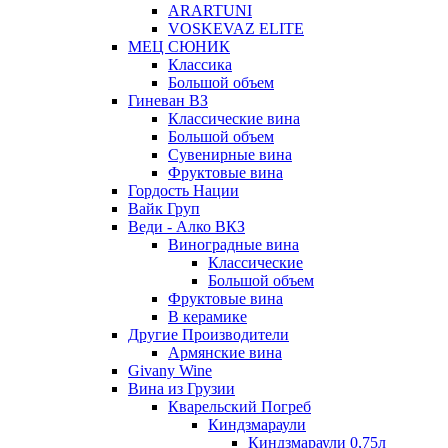
ARARTUNI
VOSKEVAZ ELITE
МЕЦ СЮНИК
Классика
Большой объем
Гиневан ВЗ
Классические вина
Большой объем
Сувенирные вина
Фруктовые вина
Гордость Нации
Вайк Груп
Веди - Алко ВКЗ
Виноградные вина
Классические
Большой объем
Фруктовые вина
В керамике
Другие Производители
Армянские вина
Givany Wine
Вина из Грузии
Кварельский Погреб
Киндзмараули
Киндзмараули 0,75л