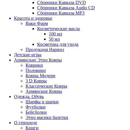
Сборники Кавказа DVD
Сборники Кавказа Audio CD
Сборники Кавказа MP3
Красота и здоровье
Ваки Фарм
Косметические масла
100 мл
50 мл
Косметика для ухода
Продукция Наринэ
Детские игры
Армянские Этно Ковры
Коврики
Половики
Ковры Модерн
3 D Ковры
Классические Ковры
Армянские Ковры
Одежда. Обувь
Шарфы и шапки
Футболки
Бейсболки
Этно масики балетки
О геноциде
Книги