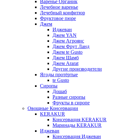
Варенье Органик
Лечебное варенье
Лечебный конфитюр
Фруктовое пюре
Джем
Иджеван
Джем YAN
Джем Агроянс
Джем Фрут Ланд
Джем te Gusto
Джем Шамб
Джем Ararat
Другие производители
Ягоды протёртые
te Gusto
Сиропы
Дошаб
Разные сиропы
Фрукты в сиропе
Овощные Консервации
KERAKUR
Консервация KERAKUR
Маринады KERAKUR
Иджеван
Консервация Иджеван