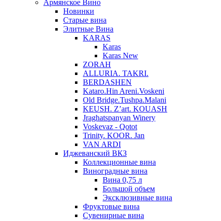
Армянское Вино
Новинки
Старые вина
Элитные Вина
KARAS
Karas
Karas New
ZORAH
ALLURIA. TAKRI.
BERDASHEN
Kataro.Hin Areni.Voskeni
Old Bridge.Tushpa.Malani
KEUSH. Z’art. KOUASH
Jraghatspanyan Winery
Voskevaz - Qotot
Trinity. KOOR. Jan
VAN ARDI
Иджеванский ВКЗ
Коллекционные вина
Виноградные вина
Вина 0,75 л
Большой объем
Эксклюзивные вина
Фруктовые вина
Cувенирные вина