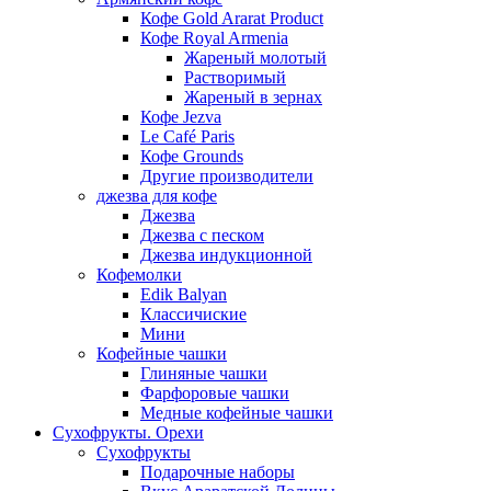
Кофе Gold Ararat Product
Кофе Royal Armenia
Жареный молотый
Растворимый
Жареный в зернах
Кофе Jezva
Le Café Paris
Кофе Grounds
Другие производители
джезва для кофе
Джезва
Джезва с песком
Джезва индукционной
Кофемолки
Edik Balyan
Классичиские
Мини
Кофейные чашки
Глиняные чашки
Фарфоровые чашки
Медные кофейные чашки
Сухофрукты. Орехи
Сухофрукты
Подарочные наборы