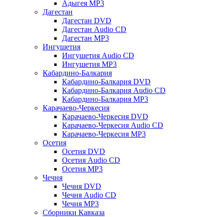
Адыгея MP3
Дагестан
Дагестан DVD
Дагестан Audio CD
Дагестан MP3
Ингушетия
Ингушетия Audio CD
Ингушетия MP3
Кабардино-Балкария
Кабардино-Балкария DVD
Кабардино-Балкария Audio CD
Кабардино-Балкария MP3
Карачаево-Черкесия
Карачаево-Черкесия DVD
Карачаево-Черкесия Audio CD
Карачаево-Черкесия MP3
Осетия
Осетия DVD
Осетия Audio CD
Осетия MP3
Чечня
Чечня DVD
Чечня Audio CD
Чечня MP3
Сборники Кавказа