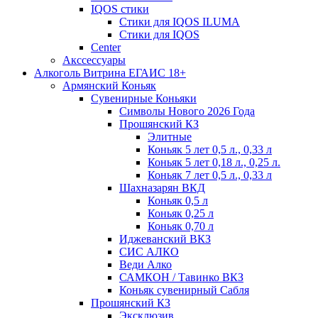
IQOS стики
Стики для IQOS ILUMA
Стики для IQOS
Сenter
Акссессуары
Алкоголь Витрина ЕГАИС 18+
Армянский Коньяк
Сувенирные Коньяки
Символы Нового 2026 Года
Прошянский КЗ
Элитные
Коньяк 5 лет 0,5 л., 0,33 л
Коньяк 5 лет 0,18 л., 0,25 л.
Коньяк 7 лет 0,5 л., 0,33 л
Шахназарян ВКД
Коньяк 0,5 л
Коньяк 0,25 л
Коньяк 0,70 л
Иджеванский ВКЗ
СИС АЛКО
Веди Алко
САМКОН / Тавинко ВКЗ
Коньяк сувенирный Сабля
Прошянский КЗ
Эксклюзив