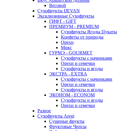
Вкус Араратской Долины
Весовой
Сухофрукты IJEVAN
Эксклюзивные Сухофрукты
ГИФТ - GIFT
ПРЕМИУМ - PREMIUM
Сухофрукты Ягоды Цукаты
Конфеты от природы
Орехи
Микс
ГУРМЭ - GOURMET
Сухофрукты с начинками
Орехи и семечки
Сухофрукты и ягоды
ЭКСТРА - EXTRA
Сухофрукты с начинками
Орехи и семечки
Сухофрукты и ягоды
ЭКОНОМ - ECONOM
Сухофрукты и ягоды
Орехи и семечки
Разное
Сухофрукты Aregi
Сушеные фрукты
Фруктовые Чипсы