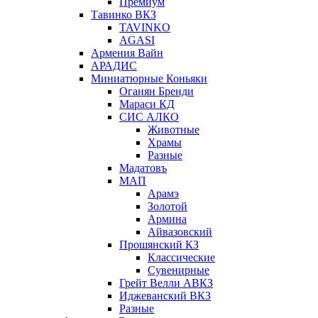
Премиум
Тавинко ВКЗ
TAVINKO
AGASI
Армения Вайн
АРАДИС
Миниатюрные Коньяки
Оганян Бренди
Мараси КД
СИС АЛКО
Животные
Храмы
Разные
Мадатовъ
МАП
Арамэ
Золотой
Армина
Айвазовский
Прошянский КЗ
Классические
Сувенирные
Грейт Велли АВКЗ
Иджеванский ВКЗ
Разные