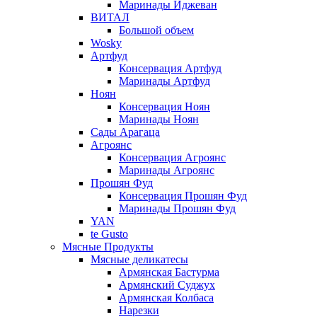
Маринады Иджеван
ВИТАЛ
Большой объем
Wosky
Артфуд
Консервация Артфуд
Маринады Артфуд
Ноян
Консервация Ноян
Маринады Ноян
Сады Арагаца
Агроянс
Консервация Агроянс
Маринады Агроянс
Прошян Фуд
Консервация Прошян Фуд
Маринады Прошян Фуд
YAN
te Gusto
Мясные Продукты
Мясные деликатесы
Армянская Бастурма
Армянский Суджух
Армянская Колбаса
Нарезки