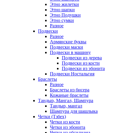
Этно жилетки
Этно шапки
Этно Подушки
Этно сумки
Разное
Подвески
Разное
Армянские буквы
Подвески маски
Подвески в машину
Подвески из дерева
Подвески из кости
Подвески из эбонита
Подвески Ностальгия
Браслеты
Разное
Браслеты из бисера
Кожаные браслеты
Тандыр, Мангал, Шампура
Тандыр, мангал
Шампура для шашлыка
Четки (Тзбех)
Четки из кости
Четки из эбонита
Четки из обсидиана