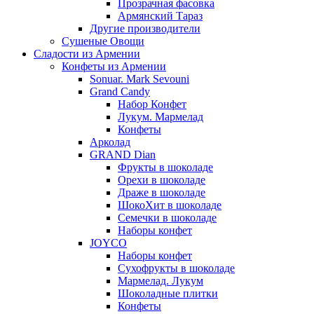
Прозрачная фасовка
Армянский Тараз
Другие производители
Сушеные Овощи
Сладости из Армении
Конфеты из Армении
Sonuar. Mark Sevouni
Grand Candy
Набор Конфет
Лукум. Мармелад
Конфеты
Арколад
GRAND Dian
Фрукты в шоколаде
Орехи в шоколаде
Драже в шоколаде
ШокоХит в шоколаде
Семечки в шоколаде
Наборы конфет
JOYCO
Наборы конфет
Сухофрукты в шоколаде
Мармелад. Лукум
Шоколадные плитки
Конфеты