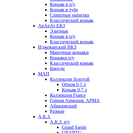
Коньяк в п/у
Коньяк в тубе
Спиртные напитки
Классический коньяк
АрАрАт ЕКЗ
Элитные
Коньяк в п/у
Классический коньяк
Иджеванский ВКЗ
Марочные коньяки
Коньяки п/у
Классический коньяк
Бренди
МАП
Коллекция Золотой
Объем 0,5 л
Коньяк 0,7 л
Коллекция France
Горная Армения. АРМА
Айвазовский
Разные
А.К.З.
А.К.З. п/у
Grand Sargis
URARTU