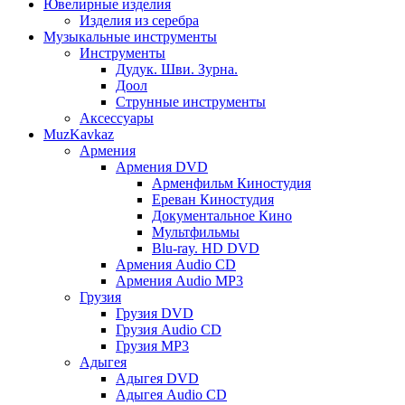
Ювелирные изделия
Изделия из серебра
Музыкальные инструменты
Инструменты
Дудук. Шви. Зурна.
Доол
Струнные инструменты
Аксессуары
MuzKavkaz
Армения
Армения DVD
Арменфильм Киностудия
Ереван Киностудия
Документальное Кино
Мультфильмы
Blu-ray. HD DVD
Армения Audio CD
Армения Audio MP3
Грузия
Грузия DVD
Грузия Audio CD
Грузия MP3
Адыгея
Адыгея DVD
Адыгея Audio CD