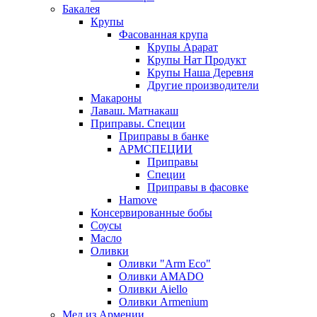
Бакалея
Крупы
Фасованная крупа
Крупы Арарат
Крупы Нат Продукт
Крупы Наша Деревня
Другие производители
Макароны
Лаваш. Матнакаш
Приправы. Специи
Приправы в банке
АРМСПЕЦИИ
Приправы
Специи
Приправы в фасовке
Hamove
Консервированные бобы
Соусы
Масло
Оливки
Оливки "Arm Eco"
Оливки AMADO
Оливки Aiello
Оливки Armenium
Мед из Армении