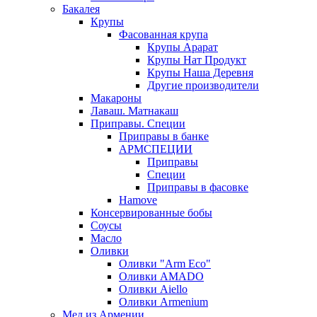
Бакалея
Крупы
Фасованная крупа
Крупы Арарат
Крупы Нат Продукт
Крупы Наша Деревня
Другие производители
Макароны
Лаваш. Матнакаш
Приправы. Специи
Приправы в банке
АРМСПЕЦИИ
Приправы
Специи
Приправы в фасовке
Hamove
Консервированные бобы
Соусы
Масло
Оливки
Оливки "Arm Eco"
Оливки AMADO
Оливки Aiello
Оливки Armenium
Мед из Армении