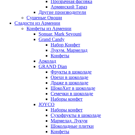
Прозрачная фасовка
Армянский Тараз
Другие производители
Сушеные Овощи
Сладости из Армении
Конфеты из Армении
Sonuar. Mark Sevouni
Grand Candy
Набор Конфет
Лукум. Мармелад
Конфеты
Арколад
GRAND Dian
Фрукты в шоколаде
Орехи в шоколаде
Драже в шоколаде
ШокоХит в шоколаде
Семечки в шоколаде
Наборы конфет
JOYCO
Наборы конфет
Сухофрукты в шоколаде
Мармелад. Лукум
Шоколадные плитки
Конфеты