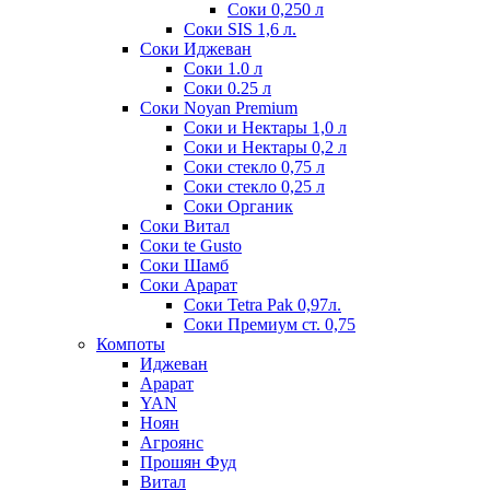
Соки 0,250 л
Соки SIS 1,6 л.
Соки Иджеван
Соки 1.0 л
Соки 0.25 л
Соки Noyan Premium
Соки и Нектары 1,0 л
Соки и Нектары 0,2 л
Соки стекло 0,75 л
Соки стекло 0,25 л
Соки Органик
Соки Витал
Соки te Gusto
Соки Шамб
Соки Арарат
Соки Tetra Pak 0,97л.
Соки Премиум ст. 0,75
Компоты
Иджеван
Арарат
YAN
Ноян
Агроянс
Прошян Фуд
Витал