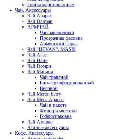
Грибы маринованные
Чай. Аксессуары
Чай Арарат
Чай Darman
АРМЧАЙ
Чай заварочный
Прозрачная фасовка
Армянский Тараз
Чай "IJEVAN". MASIS
Чай Агат
Чай Нане
Чай Гюмри
Чай Манана
Чай травяной
Био-сертифицированный
Весовой
Чай Meron berry
Чай Мега Арарат
Чай в пакете
Фильтр-пакетики
Гофроупаковка
Чай Амарас
Чайные аксессуары
Кофе. Аксессуары
Армянский кофе