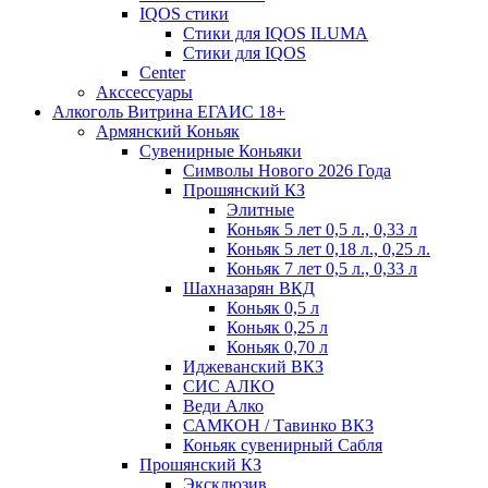
IQOS стики
Стики для IQOS ILUMA
Стики для IQOS
Сenter
Акссессуары
Алкоголь Витрина ЕГАИС 18+
Армянский Коньяк
Сувенирные Коньяки
Символы Нового 2026 Года
Прошянский КЗ
Элитные
Коньяк 5 лет 0,5 л., 0,33 л
Коньяк 5 лет 0,18 л., 0,25 л.
Коньяк 7 лет 0,5 л., 0,33 л
Шахназарян ВКД
Коньяк 0,5 л
Коньяк 0,25 л
Коньяк 0,70 л
Иджеванский ВКЗ
СИС АЛКО
Веди Алко
САМКОН / Тавинко ВКЗ
Коньяк сувенирный Сабля
Прошянский КЗ
Эксклюзив