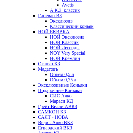
Avetis
А.К.З. классик
Гиневан ВЗ
Эксклюзив
Классический коньяк
НОЙ ЕКВВКА
НОЙ Эксклюзив
НОЙ Классик
НОЙ Легенды
NOY Very Speсial
НОЙ Кремлин
Оганян КЗ
Мадатовъ
Объем 0,5 л
Объем 0,75 л
Эксклюзивные Коньяки
Подарочные Коньяки
СИС Алко
Мараси КД
Грейт Велли АВКЗ
САМКОН КЗ
САЯТ - НОВА
Веди - Алко ВКЗ
Егвардский ВКЗ