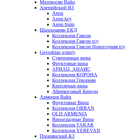
Матевосян Вайн
Аренийский ВЗ
Areni
Areni key
Areni fruits
Шахназарян ЕКД
Коллекция Гаясон
Коллекция Гаясон п/у
Коллекция Гаясон Новогодняя п/у
Gevorkian winery
Сувенирные вина
Фруктовые вина
АРИАЦ. АНАИС
Коллекция КОРОНА
Коллекция Геворкян
Крепленые вина
Абрикосовый Бренди
Армения Вайн
Фруктовые Вина
Коллекция ORRAN
OLD ARMENIA
Виноградные Вина
Коллекция TAKAR
Коллекция YEREVAN
Прошянский КЗ