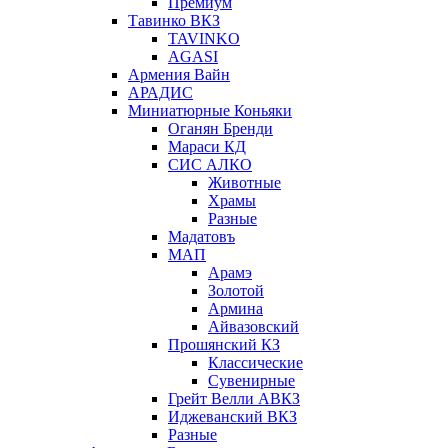
Премиум
Тавинко ВКЗ
TAVINKO
AGASI
Армения Вайн
АРАДИС
Миниатюрные Коньяки
Оганян Бренди
Мараси КД
СИС АЛКО
Животные
Храмы
Разные
Мадатовъ
МАП
Арамэ
Золотой
Армина
Айвазовский
Прошянский КЗ
Классические
Сувенирные
Грейт Велли АВКЗ
Иджеванский ВКЗ
Разные