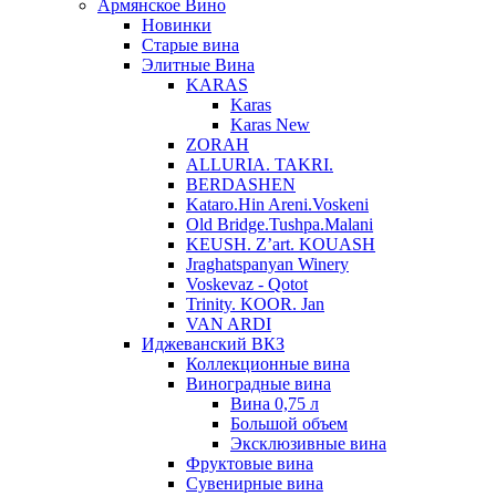
Армянское Вино
Новинки
Старые вина
Элитные Вина
KARAS
Karas
Karas New
ZORAH
ALLURIA. TAKRI.
BERDASHEN
Kataro.Hin Areni.Voskeni
Old Bridge.Tushpa.Malani
KEUSH. Z’art. KOUASH
Jraghatspanyan Winery
Voskevaz - Qotot
Trinity. KOOR. Jan
VAN ARDI
Иджеванский ВКЗ
Коллекционные вина
Виноградные вина
Вина 0,75 л
Большой объем
Эксклюзивные вина
Фруктовые вина
Cувенирные вина