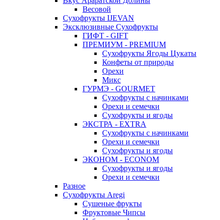
Вкус Араратской Долины
Весовой
Сухофрукты IJEVAN
Эксклюзивные Сухофрукты
ГИФТ - GIFT
ПРЕМИУМ - PREMIUM
Сухофрукты Ягоды Цукаты
Конфеты от природы
Орехи
Микс
ГУРМЭ - GOURMET
Сухофрукты с начинками
Орехи и семечки
Сухофрукты и ягоды
ЭКСТРА - EXTRA
Сухофрукты с начинками
Орехи и семечки
Сухофрукты и ягоды
ЭКОНОМ - ECONOM
Сухофрукты и ягоды
Орехи и семечки
Разное
Сухофрукты Aregi
Сушеные фрукты
Фруктовые Чипсы