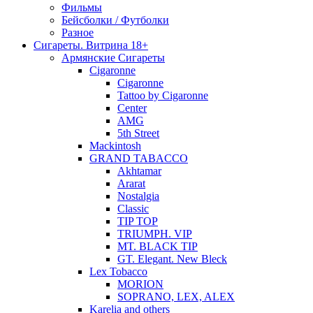
Фильмы
Бейсболки / Футболки
Разное
Сигареты. Витрина 18+
Армянские Сигареты
Cigaronne
Cigaronne
Tattoo by Cigaronne
Center
AMG
5th Street
Mackintosh
GRAND TABACCO
Akhtamar
Ararat
Nostalgia
Classic
TIP TOP
TRIUMPH. VIP
MT. BLACK TIP
GT. Elegant. New Bleck
Lex Tobacco
MORION
SOPRANO, LEX, ALEX
Karelia and others