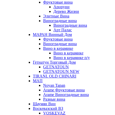
Фруктовые вина
Арцруни
Дерево Жизни
Элитные Вина
Виноградные вина
Виноградные вина
Арт Палас
МАРАН Винный Дом
Фруктовые вина
Виноградные вина
Вино в керамике
Вино в керамике
Вино в керамике п/у
Гетнатун Торговый Дом
GETNATOUN
GETNATOUN NEW
TIRANI. OLD CHINARI
МАП
Noyan Tapan
Arame Фруктовые вина
Arame Виноградные вина
Разные вина
Шаумян Вин
Воскевазский ВЗ
VOSKEVAZ