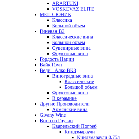
ARARTUNI
VOSKEVAZ ELITE
МЕЦ СЮНИК
Классика
Большой объем
Гиневан ВЗ
Классические вина
Большой объем
Сувенирные вина
Фруктовые вина
Гордость Нации
Вайк Груп
Веди - Алко ВКЗ
Виноградные вина
Классические
Большой объем
Фруктовые вина
В керамике
Другие Производители
Армянские вина
Givany Wine
Вина из Грузии
Кварельский Погреб
Киндзмараули
Киндзмараули 0,75л