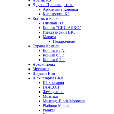
Арегак КЗ
Другие Производители
Армянские Коньяки
Кизлярский КЗ
Коньяк в Бочке
Гиневан ВЗ
Коньяк "СИС АЛКО"
Иджеванский ВКЗ
Мараси
Подарочные
Страна Камней
Коньяк в п/у
Коньяк 0,5 л.
Коньяк 0,2 л.
Аркон Трейд
Мргашен
Шаумян Вин
Шахназарян ВКД
Шахназарян
ГАЯСОН
Жемчужина
Мозаика
Mustang. Black Mountain
Platinum Mountain
Parakar