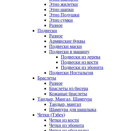
Этно жилетки
Этно шапки
Этно Подушки
Этно сумки
Разное
Подвески
Разное
Армянские буквы
Подвески маски
Подвески в машину
Подвески из дерева
Подвески из кости
Подвески из эбонита
Подвески Ностальгия
Браслеты
Разное
Браслеты из бисера
Кожаные браслеты
Тандыр, Мангал, Шампура
Тандыр, мангал
Шампура для шашлыка
Четки (Тзбех)
Четки из кости
Четки из эбонита
Четки из обсидиана