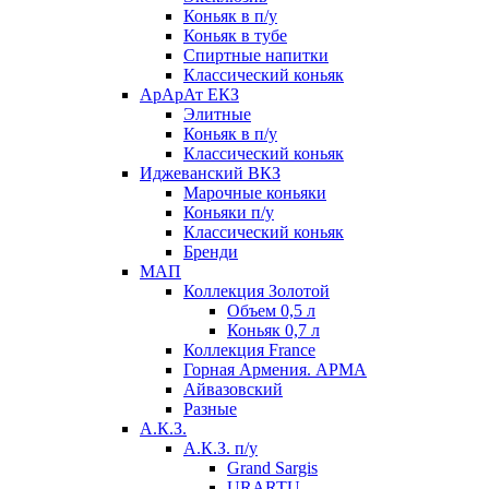
Коньяк в п/у
Коньяк в тубе
Спиртные напитки
Классический коньяк
АрАрАт ЕКЗ
Элитные
Коньяк в п/у
Классический коньяк
Иджеванский ВКЗ
Марочные коньяки
Коньяки п/у
Классический коньяк
Бренди
МАП
Коллекция Золотой
Объем 0,5 л
Коньяк 0,7 л
Коллекция France
Горная Армения. АРМА
Айвазовский
Разные
А.К.З.
А.К.З. п/у
Grand Sargis
URARTU