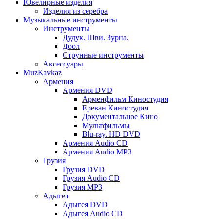
Ювелирные изделия
Изделия из серебра
Музыкальные инструменты
Инструменты
Дудук. Шви. Зурна.
Доол
Струнные инструменты
Аксессуары
MuzKavkaz
Армения
Армения DVD
Арменфильм Киностудия
Ереван Киностудия
Документальное Кино
Мультфильмы
Blu-ray. HD DVD
Армения Audio CD
Армения Audio MP3
Грузия
Грузия DVD
Грузия Audio CD
Грузия MP3
Адыгея
Адыгея DVD
Адыгея Audio CD