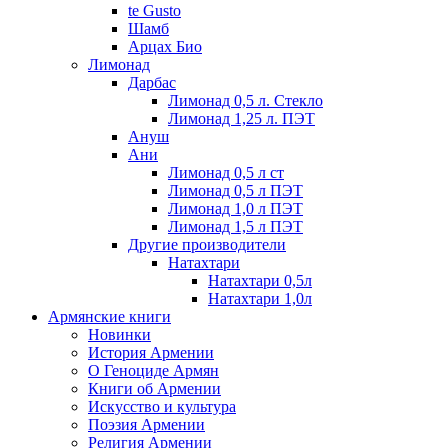
te Gusto
Шамб
Арцах Био
Лимонад
Дарбас
Лимонад 0,5 л. Стекло
Лимонад 1,25 л. ПЭТ
Ануш
Ани
Лимонад 0,5 л ст
Лимонад 0,5 л ПЭТ
Лимонад 1,0 л ПЭТ
Лимонад 1,5 л ПЭТ
Другие производители
Натахтари
Натахтари 0,5л
Натахтари 1,0л
Армянские книги
Новинки
История Армении
О Геноциде Армян
Книги об Армении
Иcкусство и культура
Поэзия Армении
Религия Армении