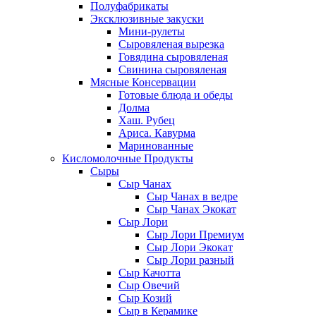
Полуфабрикаты
Эксклюзивные закуски
Мини-рулеты
Сыровяленая вырезка
Говядина сыровяленая
Свинина сыровяленая
Мясные Консервации
Готовые блюда и обеды
Долма
Хаш. Рубец
Ариса. Кавурма
Маринованные
Кисломолочные Продукты
Сыры
Сыр Чанах
Сыр Чанах в ведре
Сыр Чанах Экокат
Сыр Лори
Сыр Лори Премиум
Сыр Лори Экокат
Сыр Лори разный
Сыр Качотта
Сыр Овечий
Сыр Козий
Сыр в Керамике