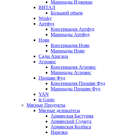
Маринады Иджеван
ВИТАЛ
Большой объем
Wosky
Артфуд
Консервация Артфуд
Маринады Артфуд
Ноян
Консервация Ноян
Маринады Ноян
Сады Арагаца
Агроянс
Консервация Агроянс
Маринады Агроянс
Прошян Фуд
Консервация Прошян Фуд
Маринады Прошян Фуд
YAN
te Gusto
Мясные Продукты
Мясные деликатесы
Армянская Бастурма
Армянский Суджух
Армянская Колбаса
Нарезки