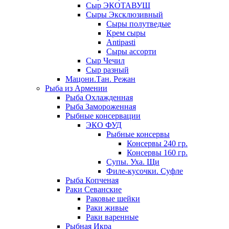
Сыр ЭКОТАВУШ
Сыры Эксклюзивный
Сыры полутведые
Крем сыры
Antipasti
Сыры ассорти
Сыр Чечил
Сыр разный
Мацони.Тан. Режан
Рыба из Армении
Рыба Охлажденная
Рыба Замороженная
Рыбные консервации
ЭКО ФУД
Рыбные консервы
Консервы 240 гр.
Консервы 160 гр.
Супы. Уха. Щи
Филе-кусочки. Суфле
Рыба Копченая
Раки Севанские
Раковые шейки
Раки живые
Раки варенные
Рыбная Икра