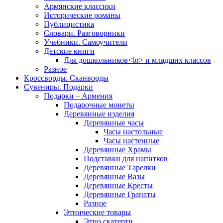
Армянские классики
Исторические романы
Публицистика
Словари. Разговорники
Учебники. Самоучители
Детские книги
Для дошкольников<br> и младших классов
Разное
Кроссворды. Сканворды
Сувениры. Подарки
Подарки – Армения
Подарочные монеты
Деревянные изделия
Деревянные часы
Часы настольные
Часы настенные
Деревянные Храмы
Подставки для напитков
Деревянные Тарелки
Деревянные Вазы
Деревянные Кресты
Деревянные Гранаты
Разное
Этнические товары
Этно скатерти