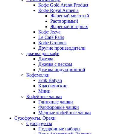
Кофе Gold Ararat Product
Кофе Royal Armenia
Жареный молотый
Растворимый
Жареный в зернах
Кофе Jezva
Le Café Paris
Кофе Grounds
Другие производители
джезва для кофе
Джезва
Джезва с песком
Джезва индукционной
Кофемолки
Edik Balyan
Классичиские
Мини
Кофейные чашки
Глиняные чашки
Фарфоровые чашки
Медные кофейные чашки
Сухофрукты. Орехи
Сухофрукты
Подарочные наборы