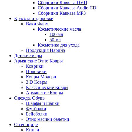
Сборники Кавказа DVD
Сборники Кавказа Audio CD
Сборники Кавказа MP3
Красота и здоровье
Ваки Фарм
Косметические масла
100 мл
50 мл
Косметика для ухода
Продукция Наринэ
Детские игры
Армянские Этно Ковры
Коврики
Половики
Ковры Модерн
3 D Ковры
Классические Ковры
Армянские Ковры
Одежда. Обувь
Шарфы и шапки
Футболки
Бейсболки
Этно масики балетки
О геноциде
Книги