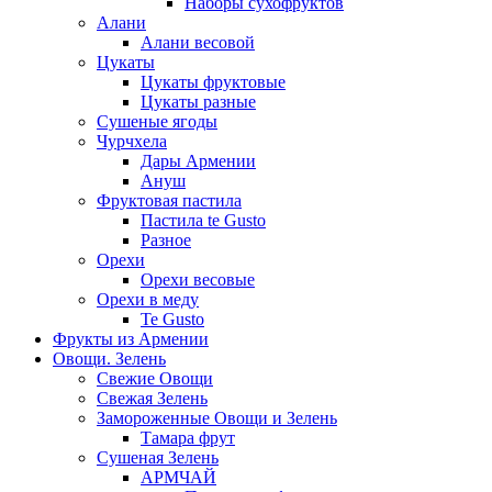
Наборы сухофруктов
Алани
Алани весовой
Цукаты
Цукаты фруктовые
Цукаты разные
Сушеные ягоды
Чурчхела
Дары Армении
Ануш
Фруктовая пастила
Пастила te Gusto
Разное
Орехи
Орехи весовые
Орехи в меду
Te Gusto
Фрукты из Армении
Овощи. Зелень
Свежие Овощи
Свежая Зелень
Замороженные Овощи и Зелень
Тамара фрут
Сушеная Зелень
АРМЧАЙ