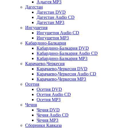
Адыгея MP3
Дагестан
Дагестан DVD
Дагестан Audio CD
Дагестан MP3
Ингушетия
Ингушетия Audio CD
Ингушетия MP3
Кабардино-Балкария
Кабардино-Балкария DVD
Кабардино-Балкария Audio CD
Кабардино-Балкария MP3
Карачаево-Черкесия
Карачаево-Черкесия DVD
Карачаево-Черкесия Audio CD
Карачаево-Черкесия MP3
Осетия
Осетия DVD
Осетия Audio CD
Осетия MP3
Чечня
Чечня DVD
Чечня Audio CD
Чечня MP3
Сборники Кавказа