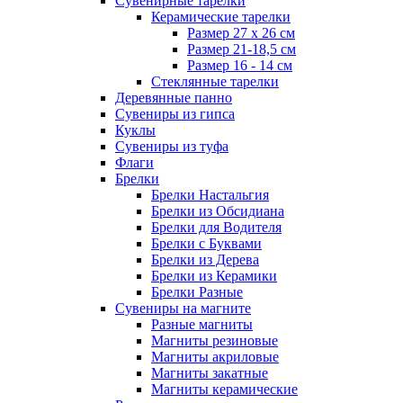
Сувенирные тарелки
Керамические тарелки
Размер 27 х 26 см
Размер 21-18,5 см
Размер 16 - 14 см
Стеклянные тарелки
Деревянные панно
Сувениры из гипса
Куклы
Сувениры из туфа
Флаги
Брелки
Брелки Настальгия
Брелки из Обсидиана
Брелки для Водителя
Брелки с Буквами
Брелки из Дерева
Брелки из Керамики
Брелки Разные
Сувениры на магните
Разные магниты
Магниты резиновые
Магниты акриловые
Магниты закатные
Магниты керамические