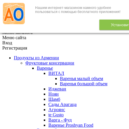
Нашим интернет-магазином намного удобнее
+7 (495) 646-888-1
пользоваться с помощью бесплатного приложения!
В корзине
0
товаров
Установи
x
Меню каталога
Меню сайта
Вход
Регистрация
Продукты из Армении
Фруктовые консервации
Варенье
ВИТАЛ
Варенья малый объем
Варенья большой объем
Иджеван
Ноян
Шамб
Сады Арагаца
Агроянс
te Gusto
Варга - Фуд
Варенье Proshyan Food