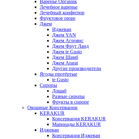
Варенье Органик
Лечебное варенье
Лечебный конфитюр
Фруктовое пюре
Джем
Иджеван
Джем YAN
Джем Агроянс
Джем Фрут Ланд
Джем te Gusto
Джем Шамб
Джем Ararat
Другие производители
Ягоды протёртые
te Gusto
Сиропы
Дошаб
Разные сиропы
Фрукты в сиропе
Овощные Консервации
KERAKUR
Консервация KERAKUR
Маринады KERAKUR
Иджеван
Консервация Иджеван