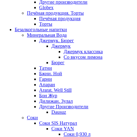
Другие производители
Globex
Печёная продукция. Торты
Печёная продукция
Торты
Безалкогольные напитки
Минеральная Вода
Джермук. Бюрег
Джермук
Джермук классика
Со вкусом лимона
Бюрег
Татни
Бжни. Ной
Гарни
Апаран
Ararat. Well Still
Бон Жур
Дилижан. Зулал
Другие Производители
Dausuz
Соки
Соки SIS Натурал
Соки YAN
Соки 0,930 л