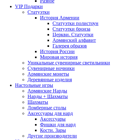
Разное
VIP Подарки
Статуэтки
История Армении
Статуэтки полистоун
Статуэтки бронза
Церкви. Статуэтки
Армянский алфавит
Галерея образов
История России
Мировая история
Уникальные сувенирные светильники
Сувенирные ночники
Армянские монеты
Деревянные изделия
Настольные игры
Армянские Нарды
Нарды + Шахматы
Шахматы
Ломберные столы
Аксессуары для нард
Аксессуары
Фишки для нард
Кости. Зары
Другие производители