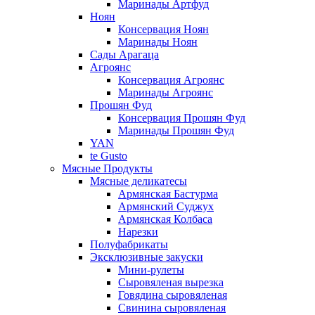
Маринады Артфуд
Ноян
Консервация Ноян
Маринады Ноян
Сады Арагаца
Агроянс
Консервация Агроянс
Маринады Агроянс
Прошян Фуд
Консервация Прошян Фуд
Маринады Прошян Фуд
YAN
te Gusto
Мясные Продукты
Мясные деликатесы
Армянская Бастурма
Армянский Суджух
Армянская Колбаса
Нарезки
Полуфабрикаты
Эксклюзивные закуски
Мини-рулеты
Сыровяленая вырезка
Говядина сыровяленая
Свинина сыровяленая