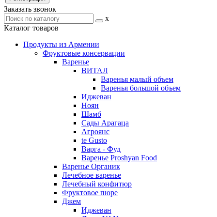
Заказать звонок
x
Каталог товаров
Продукты из Армении
Фруктовые консервации
Варенье
ВИТАЛ
Варенья малый объем
Варенья большой объем
Иджеван
Ноян
Шамб
Сады Арагаца
Агроянс
te Gusto
Варга - Фуд
Варенье Proshyan Food
Варенье Органик
Лечебное варенье
Лечебный конфитюр
Фруктовое пюре
Джем
Иджеван