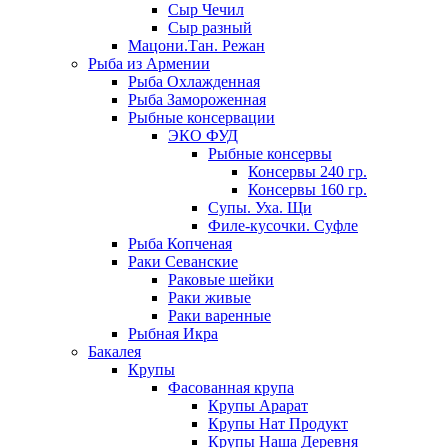
Сыр Чечил
Сыр разный
Мацони.Тан. Режан
Рыба из Армении
Рыба Охлажденная
Рыба Замороженная
Рыбные консервации
ЭКО ФУД
Рыбные консервы
Консервы 240 гр.
Консервы 160 гр.
Супы. Уха. Щи
Филе-кусочки. Суфле
Рыба Копченая
Раки Севанские
Раковые шейки
Раки живые
Раки варенные
Рыбная Икра
Бакалея
Крупы
Фасованная крупа
Крупы Арарат
Крупы Нат Продукт
Крупы Наша Деревня