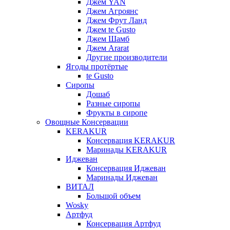
Джем YAN
Джем Агроянс
Джем Фрут Ланд
Джем te Gusto
Джем Шамб
Джем Ararat
Другие производители
Ягоды протёртые
te Gusto
Сиропы
Дошаб
Разные сиропы
Фрукты в сиропе
Овощные Консервации
KERAKUR
Консервация KERAKUR
Маринады KERAKUR
Иджеван
Консервация Иджеван
Маринады Иджеван
ВИТАЛ
Большой объем
Wosky
Артфуд
Консервация Артфуд