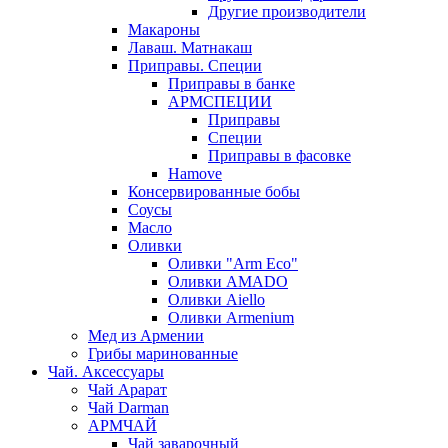
Другие производители
Макароны
Лаваш. Матнакаш
Приправы. Специи
Приправы в банке
АРМСПЕЦИИ
Приправы
Специи
Приправы в фасовке
Hamove
Консервированные бобы
Соусы
Масло
Оливки
Оливки "Arm Eco"
Оливки AMADO
Оливки Aiello
Оливки Armenium
Мед из Армении
Грибы маринованные
Чай. Аксессуары
Чай Арарат
Чай Darman
АРМЧАЙ
Чай заварочный