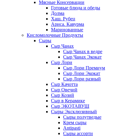
Мясные Консервации
Готовые блюда и обеды
Долма
Хаш. Рубец
Ариса. Кавурма
Маринованные
Кисломолочные Продукты
Сыры
Сыр Чанах
Сыр Чанах в ведре
Сыр Чанах Экокат
Сыр Лори
Сыр Лори Премиум
Сыр Лори Экокат
Сыр Лори разный
Сыр Качотта
Сыр Овечий
Сыр Козий
Сыр в Керамике
Сыр ЭКОТАВУШ
Сыры Эксклюзивный
Сыры полутведые
Крем сыры
Antipasti
Сыры ассорти