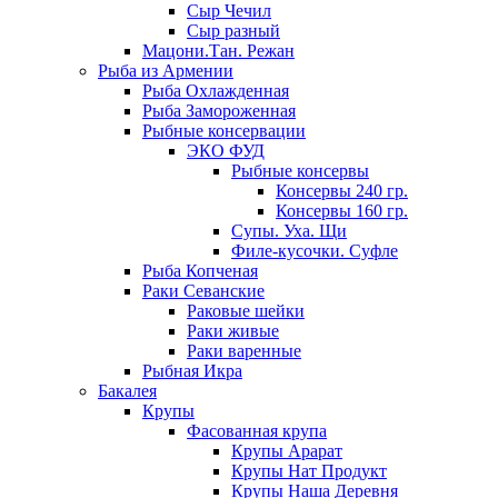
Сыр Чечил
Сыр разный
Мацони.Тан. Режан
Рыба из Армении
Рыба Охлажденная
Рыба Замороженная
Рыбные консервации
ЭКО ФУД
Рыбные консервы
Консервы 240 гр.
Консервы 160 гр.
Супы. Уха. Щи
Филе-кусочки. Суфле
Рыба Копченая
Раки Севанские
Раковые шейки
Раки живые
Раки варенные
Рыбная Икра
Бакалея
Крупы
Фасованная крупа
Крупы Арарат
Крупы Нат Продукт
Крупы Наша Деревня