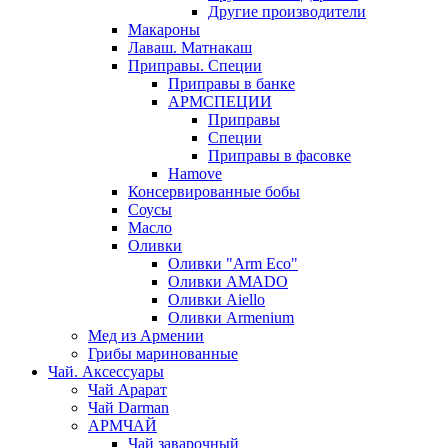
Другие производители
Макароны
Лаваш. Матнакаш
Приправы. Специи
Приправы в банке
АРМСПЕЦИИ
Приправы
Специи
Приправы в фасовке
Hamove
Консервированные бобы
Соусы
Масло
Оливки
Оливки "Arm Eco"
Оливки AMADO
Оливки Aiello
Оливки Armenium
Мед из Армении
Грибы маринованные
Чай. Аксессуары
Чай Арарат
Чай Darman
АРМЧАЙ
Чай заварочный