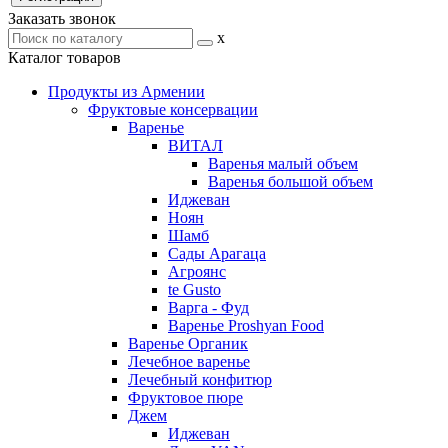
Заказать звонок
x
Каталог товаров
Продукты из Армении
Фруктовые консервации
Варенье
ВИТАЛ
Варенья малый объем
Варенья большой объем
Иджеван
Ноян
Шамб
Сады Арагаца
Агроянс
te Gusto
Варга - Фуд
Варенье Proshyan Food
Варенье Органик
Лечебное варенье
Лечебный конфитюр
Фруктовое пюре
Джем
Иджеван