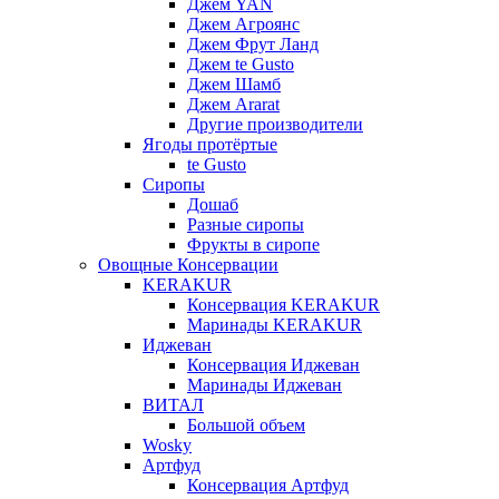
Джем YAN
Джем Агроянс
Джем Фрут Ланд
Джем te Gusto
Джем Шамб
Джем Ararat
Другие производители
Ягоды протёртые
te Gusto
Сиропы
Дошаб
Разные сиропы
Фрукты в сиропе
Овощные Консервации
KERAKUR
Консервация KERAKUR
Маринады KERAKUR
Иджеван
Консервация Иджеван
Маринады Иджеван
ВИТАЛ
Большой объем
Wosky
Артфуд
Консервация Артфуд