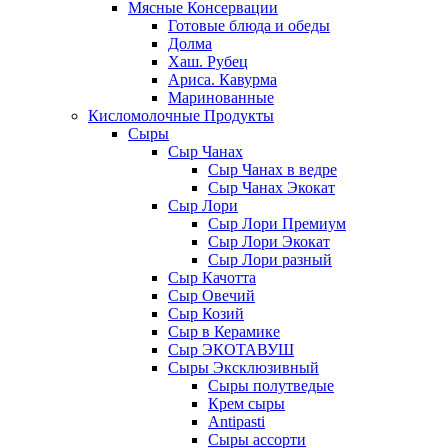
Мясные Консервации
Готовые блюда и обеды
Долма
Хаш. Рубец
Ариса. Кавурма
Маринованные
Кисломолочные Продукты
Сыры
Сыр Чанах
Сыр Чанах в ведре
Сыр Чанах Экокат
Сыр Лори
Сыр Лори Премиум
Сыр Лори Экокат
Сыр Лори разный
Сыр Качотта
Сыр Овечий
Сыр Козий
Сыр в Керамике
Сыр ЭКОТАВУШ
Сыры Эксклюзивный
Сыры полутведые
Крем сыры
Antipasti
Сыры ассорти