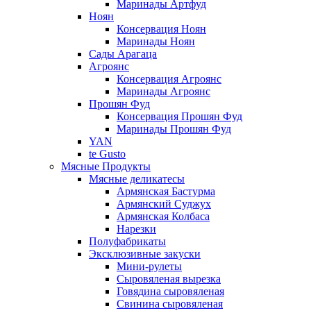
Маринады Артфуд
Ноян
Консервация Ноян
Маринады Ноян
Сады Арагаца
Агроянс
Консервация Агроянс
Маринады Агроянс
Прошян Фуд
Консервация Прошян Фуд
Маринады Прошян Фуд
YAN
te Gusto
Мясные Продукты
Мясные деликатесы
Армянская Бастурма
Армянский Суджух
Армянская Колбаса
Нарезки
Полуфабрикаты
Эксклюзивные закуски
Мини-рулеты
Сыровяленая вырезка
Говядина сыровяленая
Свинина сыровяленая