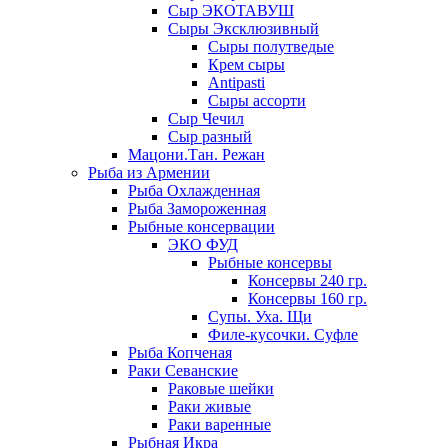
Сыр ЭКОТАВУШ
Сыры Эксклюзивный
Сыры полутведые
Крем сыры
Antipasti
Сыры ассорти
Сыр Чечил
Сыр разный
Мацони.Тан. Режан
Рыба из Армении
Рыба Охлажденная
Рыба Замороженная
Рыбные консервации
ЭКО ФУД
Рыбные консервы
Консервы 240 гр.
Консервы 160 гр.
Супы. Уха. Щи
Филе-кусочки. Суфле
Рыба Копченая
Раки Севанские
Раковые шейки
Раки живые
Раки варенные
Рыбная Икра