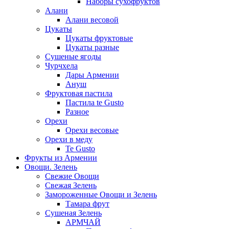
Наборы сухофруктов
Алани
Алани весовой
Цукаты
Цукаты фруктовые
Цукаты разные
Сушеные ягоды
Чурчхела
Дары Армении
Ануш
Фруктовая пастила
Пастила te Gusto
Разное
Орехи
Орехи весовые
Орехи в меду
Te Gusto
Фрукты из Армении
Овощи. Зелень
Свежие Овощи
Свежая Зелень
Замороженные Овощи и Зелень
Тамара фрут
Сушеная Зелень
АРМЧАЙ