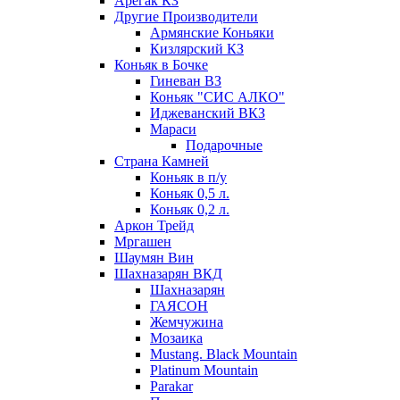
Арегак КЗ
Другие Производители
Армянские Коньяки
Кизлярский КЗ
Коньяк в Бочке
Гиневан ВЗ
Коньяк "СИС АЛКО"
Иджеванский ВКЗ
Мараси
Подарочные
Страна Камней
Коньяк в п/у
Коньяк 0,5 л.
Коньяк 0,2 л.
Аркон Трейд
Мргашен
Шаумян Вин
Шахназарян ВКД
Шахназарян
ГАЯСОН
Жемчужина
Мозаика
Mustang. Black Mountain
Platinum Mountain
Parakar