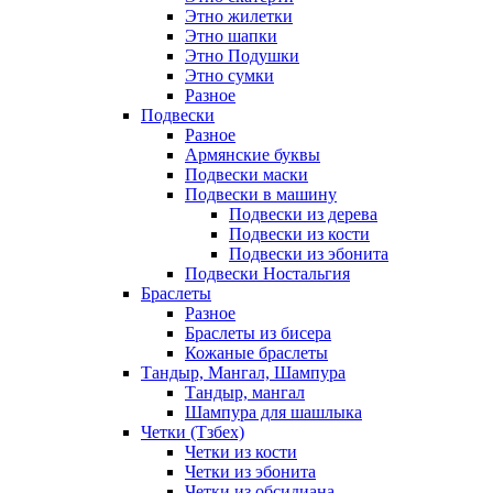
Этно жилетки
Этно шапки
Этно Подушки
Этно сумки
Разное
Подвески
Разное
Армянские буквы
Подвески маски
Подвески в машину
Подвески из дерева
Подвески из кости
Подвески из эбонита
Подвески Ностальгия
Браслеты
Разное
Браслеты из бисера
Кожаные браслеты
Тандыр, Мангал, Шампура
Тандыр, мангал
Шампура для шашлыка
Четки (Тзбех)
Четки из кости
Четки из эбонита
Четки из обсидиана