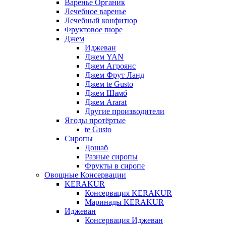
Варенье Органик
Лечебное варенье
Лечебный конфитюр
Фруктовое пюре
Джем
Иджеван
Джем YAN
Джем Агроянс
Джем Фрут Ланд
Джем te Gusto
Джем Шамб
Джем Ararat
Другие производители
Ягоды протёртые
te Gusto
Сиропы
Дошаб
Разные сиропы
Фрукты в сиропе
Овощные Консервации
KERAKUR
Консервация KERAKUR
Маринады KERAKUR
Иджеван
Консервация Иджеван