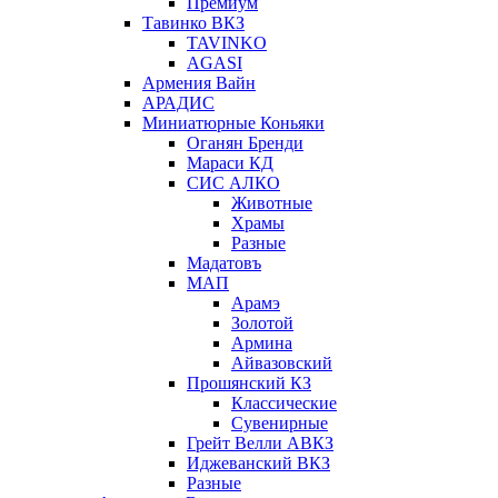
Премиум
Тавинко ВКЗ
TAVINKO
AGASI
Армения Вайн
АРАДИС
Миниатюрные Коньяки
Оганян Бренди
Мараси КД
СИС АЛКО
Животные
Храмы
Разные
Мадатовъ
МАП
Арамэ
Золотой
Армина
Айвазовский
Прошянский КЗ
Классические
Сувенирные
Грейт Велли АВКЗ
Иджеванский ВКЗ
Разные