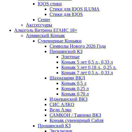
IQOS стики
Стики для IQOS ILUMA
Стики для IQOS
Сenter
Акссессуары
Алкоголь Витрина ЕГАИС 18+
Армянский Коньяк
Сувенирные Коньяки
Символы Нового 2026 Года
Прошянский КЗ
Элитные
Коньяк 5 лет 0,5 л., 0,33 л
Коньяк 5 лет 0,18 л., 0,25 л.
Коньяк 7 лет 0,5 л., 0,33 л
Шахназарян ВКД
Коньяк 0,5 л
Коньяк 0,25 л
Коньяк 0,70 л
Иджеванский ВКЗ
СИС АЛКО
Веди Алко
САМКОН / Тавинко ВКЗ
Коньяк сувенирный Сабля
Прошянский КЗ
Эксклюзив