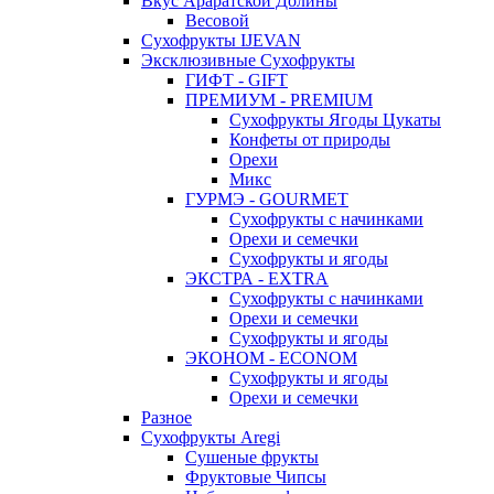
Вкус Араратской Долины
Весовой
Сухофрукты IJEVAN
Эксклюзивные Сухофрукты
ГИФТ - GIFT
ПРЕМИУМ - PREMIUM
Сухофрукты Ягоды Цукаты
Конфеты от природы
Орехи
Микс
ГУРМЭ - GOURMET
Сухофрукты с начинками
Орехи и семечки
Сухофрукты и ягоды
ЭКСТРА - EXTRA
Сухофрукты с начинками
Орехи и семечки
Сухофрукты и ягоды
ЭКОНОМ - ECONOM
Сухофрукты и ягоды
Орехи и семечки
Разное
Сухофрукты Aregi
Сушеные фрукты
Фруктовые Чипсы