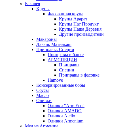
Бакалея
Крупы
Фасованная крупа
Крупы Арарат
Крупы Нат Продукт
Крупы Наша Деревня
Другие производители
Макароны
Лаваш. Матнакаш
Приправы. Специи
Приправы в банке
АРМСПЕЦИИ
Приправы
Специи
Приправы в фасовке
Hamove
Консервированные бобы
Соусы
Масло
Оливки
Оливки "Arm Eco"
Оливки AMADO
Оливки Aiello
Оливки Armenium
Мед из Армении