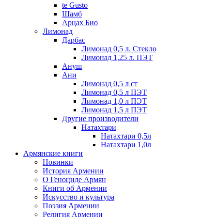
te Gusto
Шамб
Арцах Био
Лимонад
Дарбас
Лимонад 0,5 л. Стекло
Лимонад 1,25 л. ПЭТ
Ануш
Ани
Лимонад 0,5 л ст
Лимонад 0,5 л ПЭТ
Лимонад 1,0 л ПЭТ
Лимонад 1,5 л ПЭТ
Другие производители
Натахтари
Натахтари 0,5л
Натахтари 1,0л
Армянские книги
Новинки
История Армении
О Геноциде Армян
Книги об Армении
Иcкусство и культура
Поэзия Армении
Религия Армении