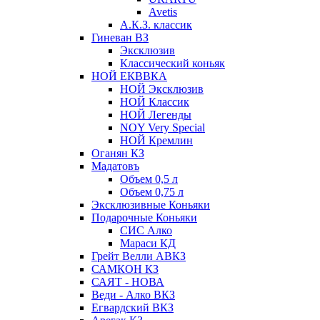
Avetis
А.К.З. классик
Гиневан ВЗ
Эксклюзив
Классический коньяк
НОЙ ЕКВВКА
НОЙ Эксклюзив
НОЙ Классик
НОЙ Легенды
NOY Very Speсial
НОЙ Кремлин
Оганян КЗ
Мадатовъ
Объем 0,5 л
Объем 0,75 л
Эксклюзивные Коньяки
Подарочные Коньяки
СИС Алко
Мараси КД
Грейт Велли АВКЗ
САМКОН КЗ
САЯТ - НОВА
Веди - Алко ВКЗ
Егвардский ВКЗ