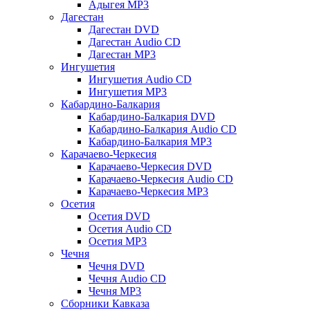
Адыгея MP3
Дагестан
Дагестан DVD
Дагестан Audio CD
Дагестан MP3
Ингушетия
Ингушетия Audio CD
Ингушетия MP3
Кабардино-Балкария
Кабардино-Балкария DVD
Кабардино-Балкария Audio CD
Кабардино-Балкария MP3
Карачаево-Черкесия
Карачаево-Черкесия DVD
Карачаево-Черкесия Audio CD
Карачаево-Черкесия MP3
Осетия
Осетия DVD
Осетия Audio CD
Осетия MP3
Чечня
Чечня DVD
Чечня Audio CD
Чечня MP3
Сборники Кавказа