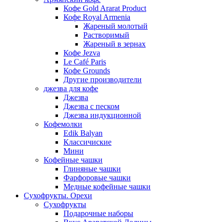
Кофе Gold Ararat Product
Кофе Royal Armenia
Жареный молотый
Растворимый
Жареный в зернах
Кофе Jezva
Le Café Paris
Кофе Grounds
Другие производители
джезва для кофе
Джезва
Джезва с песком
Джезва индукционной
Кофемолки
Edik Balyan
Классичиские
Мини
Кофейные чашки
Глиняные чашки
Фарфоровые чашки
Медные кофейные чашки
Сухофрукты. Орехи
Сухофрукты
Подарочные наборы