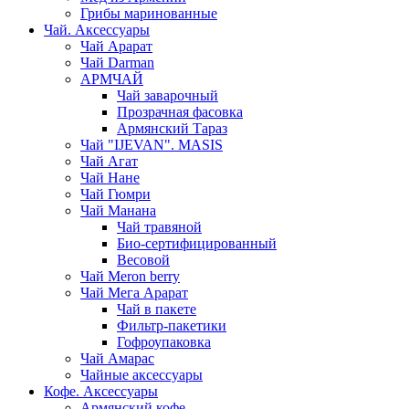
Грибы маринованные
Чай. Аксессуары
Чай Арарат
Чай Darman
АРМЧАЙ
Чай заварочный
Прозрачная фасовка
Армянский Тараз
Чай "IJEVAN". MASIS
Чай Агат
Чай Нане
Чай Гюмри
Чай Манана
Чай травяной
Био-сертифицированный
Весовой
Чай Meron berry
Чай Мега Арарат
Чай в пакете
Фильтр-пакетики
Гофроупаковка
Чай Амарас
Чайные аксессуары
Кофе. Аксессуары
Армянский кофе