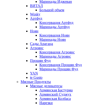
Маринады Иджеван
ВИТАЛ
Большой объем
Wosky
Артфуд
Консервация Артфуд
Маринады Артфуд
Ноян
Консервация Ноян
Маринады Ноян
Сады Арагаца
Агроянс
Консервация Агроянс
Маринады Агроянс
Прошян Фуд
Консервация Прошян Фуд
Маринады Прошян Фуд
YAN
te Gusto
Мясные Продукты
Мясные деликатесы
Армянская Бастурма
Армянский Суджух
Армянская Колбаса
Нарезки