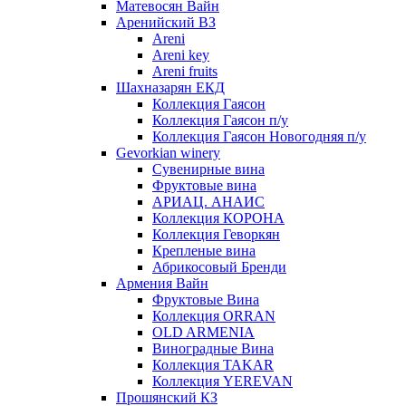
Матевосян Вайн
Аренийский ВЗ
Areni
Areni key
Areni fruits
Шахназарян ЕКД
Коллекция Гаясон
Коллекция Гаясон п/у
Коллекция Гаясон Новогодняя п/у
Gevorkian winery
Сувенирные вина
Фруктовые вина
АРИАЦ. АНАИС
Коллекция КОРОНА
Коллекция Геворкян
Крепленые вина
Абрикосовый Бренди
Армения Вайн
Фруктовые Вина
Коллекция ORRAN
OLD ARMENIA
Виноградные Вина
Коллекция TAKAR
Коллекция YEREVAN
Прошянский КЗ