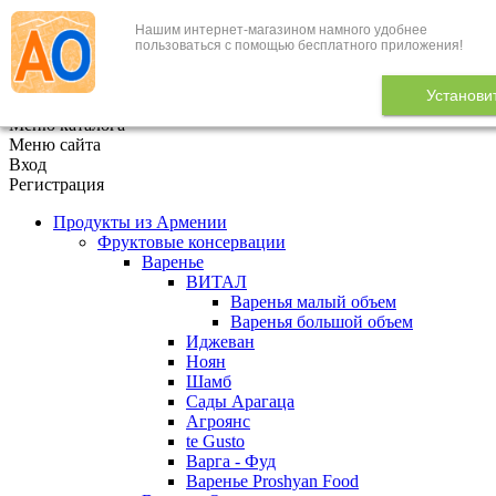
Нашим интернет-магазином намного удобнее
+7 (495) 646-888-1
пользоваться с помощью бесплатного приложения!
В корзине
0
товаров
Установи
x
Меню каталога
Меню сайта
Вход
Регистрация
Продукты из Армении
Фруктовые консервации
Варенье
ВИТАЛ
Варенья малый объем
Варенья большой объем
Иджеван
Ноян
Шамб
Сады Арагаца
Агроянс
te Gusto
Варга - Фуд
Варенье Proshyan Food