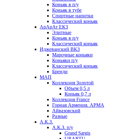
Коньяк в п/у
Коньяк в тубе
Спиртные напитки
Классический коньяк
АрАрАт ЕКЗ
Элитные
Коньяк в п/у
Классический коньяк
Иджеванский ВКЗ
Марочные коньяки
Коньяки п/у
Классический коньяк
Бренди
МАП
Коллекция Золотой
Объем 0,5 л
Коньяк 0,7 л
Коллекция France
Горная Армения. АРМА
Айвазовский
Разные
А.К.З.
А.К.З. п/у
Grand Sargis
URARTU