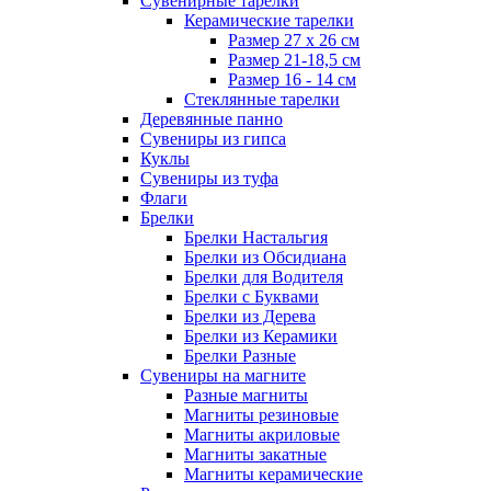
Сувенирные тарелки
Керамические тарелки
Размер 27 х 26 см
Размер 21-18,5 см
Размер 16 - 14 см
Стеклянные тарелки
Деревянные панно
Сувениры из гипса
Куклы
Сувениры из туфа
Флаги
Брелки
Брелки Настальгия
Брелки из Обсидиана
Брелки для Водителя
Брелки с Буквами
Брелки из Дерева
Брелки из Керамики
Брелки Разные
Сувениры на магните
Разные магниты
Магниты резиновые
Магниты акриловые
Магниты закатные
Магниты керамические