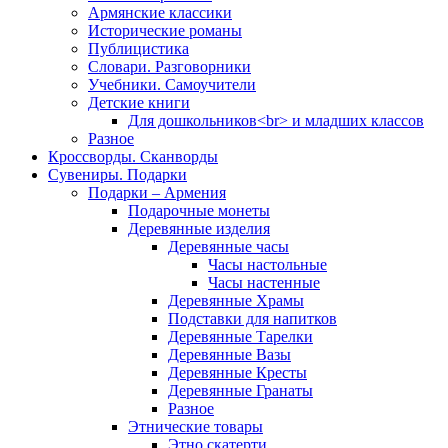
Армянские классики
Исторические романы
Публицистика
Словари. Разговорники
Учебники. Самоучители
Детские книги
Для дошкольников<br> и младших классов
Разное
Кроссворды. Сканворды
Сувениры. Подарки
Подарки – Армения
Подарочные монеты
Деревянные изделия
Деревянные часы
Часы настольные
Часы настенные
Деревянные Храмы
Подставки для напитков
Деревянные Тарелки
Деревянные Вазы
Деревянные Кресты
Деревянные Гранаты
Разное
Этнические товары
Этно скатерти