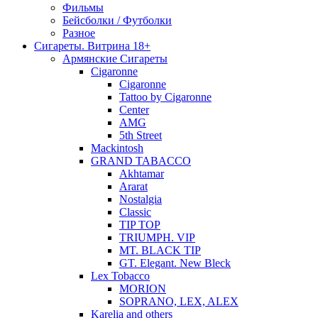
Фильмы
Бейсболки / Футболки
Разное
Сигареты. Витрина 18+
Армянские Сигареты
Cigaronne
Cigaronne
Tattoo by Cigaronne
Center
AMG
5th Street
Mackintosh
GRAND TABACCO
Akhtamar
Ararat
Nostalgia
Classic
TIP TOP
TRIUMPH. VIP
MT. BLACK TIP
GT. Elegant. New Bleck
Lex Tobacco
MORION
SOPRANO, LEX, ALEX
Karelia and others