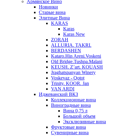
Армянское Вино
Новинки
Старые вина
Элитные Вина
KARAS
Karas
Karas New
ZORAH
ALLURIA. TAKRI.
BERDASHEN
Kataro.Hin Areni.Voskeni
Old Bridge.Tushpa.Malani
KEUSH. Z’art. KOUASH
Jraghatspanyan Winery
Voskevaz - Qotot
Trinity. KOOR. Jan
VAN ARDI
Иджеванский ВКЗ
Коллекционные вина
Виноградные вина
Вина 0,75 л
Большой объем
Эксклюзивные вина
Фруктовые вина
Cувенирные вина