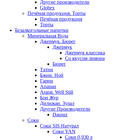
Другие производители
Globex
Печёная продукция. Торты
Печёная продукция
Торты
Безалкогольные напитки
Минеральная Вода
Джермук. Бюрег
Джермук
Джермук классика
Со вкусом лимона
Бюрег
Татни
Бжни. Ной
Гарни
Апаран
Ararat. Well Still
Бон Жур
Дилижан. Зулал
Другие Производители
Dausuz
Соки
Соки SIS Натурал
Соки YAN
Соки 0,930 л