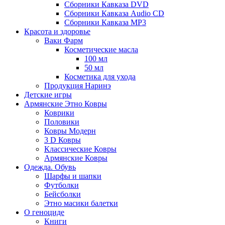
Сборники Кавказа DVD
Сборники Кавказа Audio CD
Сборники Кавказа MP3
Красота и здоровье
Ваки Фарм
Косметические масла
100 мл
50 мл
Косметика для ухода
Продукция Наринэ
Детские игры
Армянские Этно Ковры
Коврики
Половики
Ковры Модерн
3 D Ковры
Классические Ковры
Армянские Ковры
Одежда. Обувь
Шарфы и шапки
Футболки
Бейсболки
Этно масики балетки
О геноциде
Книги