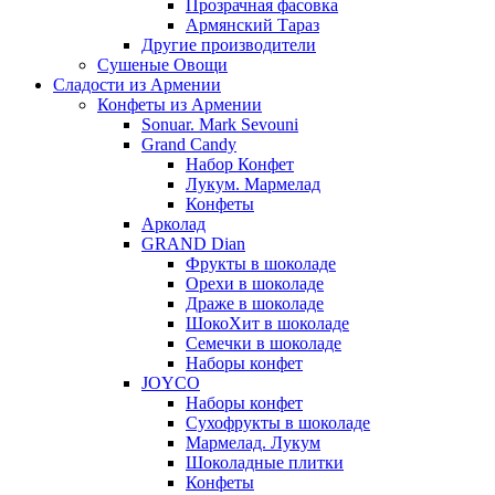
Прозрачная фасовка
Армянский Тараз
Другие производители
Сушеные Овощи
Сладости из Армении
Конфеты из Армении
Sonuar. Mark Sevouni
Grand Candy
Набор Конфет
Лукум. Мармелад
Конфеты
Арколад
GRAND Dian
Фрукты в шоколаде
Орехи в шоколаде
Драже в шоколаде
ШокоХит в шоколаде
Семечки в шоколаде
Наборы конфет
JOYCO
Наборы конфет
Сухофрукты в шоколаде
Мармелад. Лукум
Шоколадные плитки
Конфеты