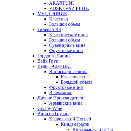
ARARTUNI
VOSKEVAZ ELITE
МЕЦ СЮНИК
Классика
Большой объем
Гиневан ВЗ
Классические вина
Большой объем
Сувенирные вина
Фруктовые вина
Гордость Нации
Вайк Груп
Веди - Алко ВКЗ
Виноградные вина
Классические
Большой объем
Фруктовые вина
В керамике
Другие Производители
Армянские вина
Givany Wine
Вина из Грузии
Кварельский Погреб
Киндзмараули
Киндзмараули 0,75л