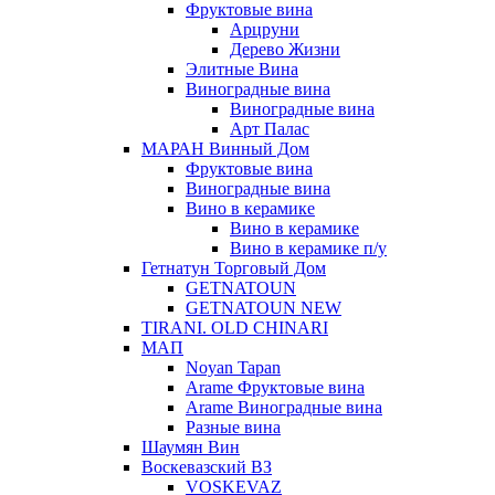
Фруктовые вина
Арцруни
Дерево Жизни
Элитные Вина
Виноградные вина
Виноградные вина
Арт Палас
МАРАН Винный Дом
Фруктовые вина
Виноградные вина
Вино в керамике
Вино в керамике
Вино в керамике п/у
Гетнатун Торговый Дом
GETNATOUN
GETNATOUN NEW
TIRANI. OLD CHINARI
МАП
Noyan Tapan
Arame Фруктовые вина
Arame Виноградные вина
Разные вина
Шаумян Вин
Воскевазский ВЗ
VOSKEVAZ