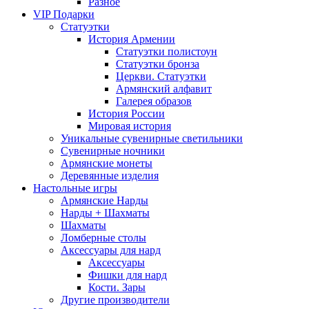
Разное
VIP Подарки
Статуэтки
История Армении
Статуэтки полистоун
Статуэтки бронза
Церкви. Статуэтки
Армянский алфавит
Галерея образов
История России
Мировая история
Уникальные сувенирные светильники
Сувенирные ночники
Армянские монеты
Деревянные изделия
Настольные игры
Армянские Нарды
Нарды + Шахматы
Шахматы
Ломберные столы
Аксессуары для нард
Аксессуары
Фишки для нард
Кости. Зары
Другие производители