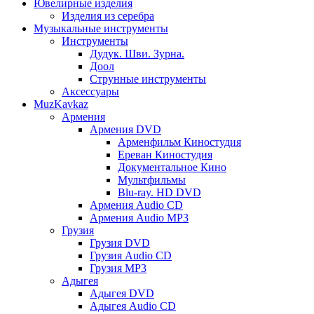
Ювелирные изделия
Изделия из серебра
Музыкальные инструменты
Инструменты
Дудук. Шви. Зурна.
Доол
Струнные инструменты
Аксессуары
MuzKavkaz
Армения
Армения DVD
Арменфильм Киностудия
Ереван Киностудия
Документальное Кино
Мультфильмы
Blu-ray. HD DVD
Армения Audio CD
Армения Audio MP3
Грузия
Грузия DVD
Грузия Audio CD
Грузия MP3
Адыгея
Адыгея DVD
Адыгея Audio CD