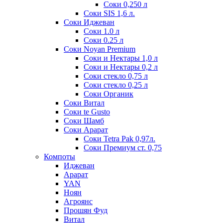
Соки 0,250 л
Соки SIS 1,6 л.
Соки Иджеван
Соки 1.0 л
Соки 0.25 л
Соки Noyan Premium
Соки и Нектары 1,0 л
Соки и Нектары 0,2 л
Соки стекло 0,75 л
Соки стекло 0,25 л
Соки Органик
Соки Витал
Соки te Gusto
Соки Шамб
Соки Арарат
Соки Tetra Pak 0,97л.
Соки Премиум ст. 0,75
Компоты
Иджеван
Арарат
YAN
Ноян
Агроянс
Прошян Фуд
Витал