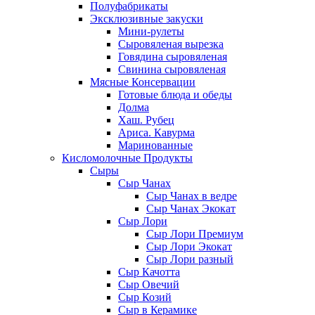
Полуфабрикаты
Эксклюзивные закуски
Мини-рулеты
Сыровяленая вырезка
Говядина сыровяленая
Свинина сыровяленая
Мясные Консервации
Готовые блюда и обеды
Долма
Хаш. Рубец
Ариса. Кавурма
Маринованные
Кисломолочные Продукты
Сыры
Сыр Чанах
Сыр Чанах в ведре
Сыр Чанах Экокат
Сыр Лори
Сыр Лори Премиум
Сыр Лори Экокат
Сыр Лори разный
Сыр Качотта
Сыр Овечий
Сыр Козий
Сыр в Керамике