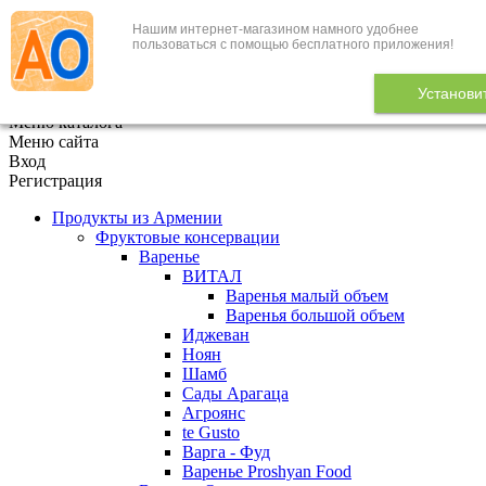
Нашим интернет-магазином намного удобнее
+7 (495) 646-888-1
пользоваться с помощью бесплатного приложения!
В корзине
0
товаров
Установи
x
Меню каталога
Меню сайта
Вход
Регистрация
Продукты из Армении
Фруктовые консервации
Варенье
ВИТАЛ
Варенья малый объем
Варенья большой объем
Иджеван
Ноян
Шамб
Сады Арагаца
Агроянс
te Gusto
Варга - Фуд
Варенье Proshyan Food