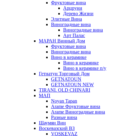
Фруктовые вина
Арцруни
Дерево Жизни
Элитные Вина
Виноградные вина
Виноградные вина
Арт Палас
МАРАН Винный Дом
Фруктовые вина
Виноградные вина
Вино в керамике
Вино в керамике
Вино в керамике п/у
Гетнатун Торговый Дом
GETNATOUN
GETNATOUN NEW
TIRANI. OLD CHINARI
МАП
Noyan Tapan
Arame Фруктовые вина
Arame Виноградные вина
Разные вина
Шаумян Вин
Воскевазский ВЗ
VOSKEVAZ