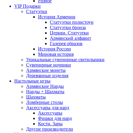
Разное
VIP Подарки
Статуэтки
История Армении
Статуэтки полистоун
Статуэтки бронза
Церкви. Статуэтки
Армянский алфавит
Галерея образов
История России
Мировая история
Уникальные сувенирные светильники
Сувенирные ночники
Армянские монеты
Деревянные изделия
Настольные игры
Армянские Нарды
Нарды + Шахматы
Шахматы
Ломберные столы
Аксессуары для нард
Аксессуары
Фишки для нард
Кости. Зары
Другие производители