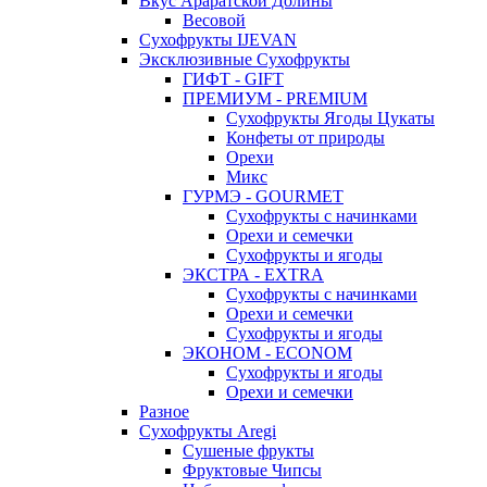
Вкус Араратской Долины
Весовой
Сухофрукты IJEVAN
Эксклюзивные Сухофрукты
ГИФТ - GIFT
ПРЕМИУМ - PREMIUM
Сухофрукты Ягоды Цукаты
Конфеты от природы
Орехи
Микс
ГУРМЭ - GOURMET
Сухофрукты с начинками
Орехи и семечки
Сухофрукты и ягоды
ЭКСТРА - EXTRA
Сухофрукты с начинками
Орехи и семечки
Сухофрукты и ягоды
ЭКОНОМ - ECONOM
Сухофрукты и ягоды
Орехи и семечки
Разное
Сухофрукты Aregi
Сушеные фрукты
Фруктовые Чипсы