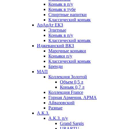
Коньяк в п/у
Коньяк в тубе
Спиртные напитки
Классический коньяк
АрАрАт ЕКЗ
Элитные
Коньяк в п/у
Классический коньяк
Иджеванский ВКЗ
Марочные коньяки
Коньяки п/у
Классический коньяк
Бренди
МАП
Коллекция Золотой
Объем 0,5 л
Коньяк 0,7 л
Коллекция France
Горная Армения. АРМА
Айвазовский
Разные
А.К.З.
А.К.З. п/у
Grand Sargis
URARTU