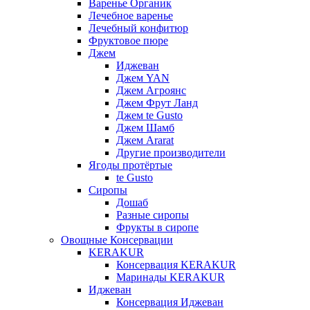
Варенье Органик
Лечебное варенье
Лечебный конфитюр
Фруктовое пюре
Джем
Иджеван
Джем YAN
Джем Агроянс
Джем Фрут Ланд
Джем te Gusto
Джем Шамб
Джем Ararat
Другие производители
Ягоды протёртые
te Gusto
Сиропы
Дошаб
Разные сиропы
Фрукты в сиропе
Овощные Консервации
KERAKUR
Консервация KERAKUR
Маринады KERAKUR
Иджеван
Консервация Иджеван