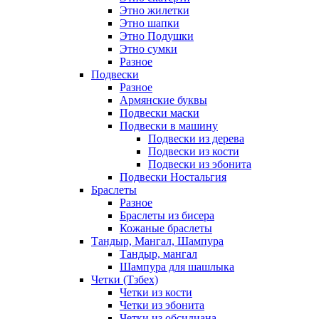
Этно жилетки
Этно шапки
Этно Подушки
Этно сумки
Разное
Подвески
Разное
Армянские буквы
Подвески маски
Подвески в машину
Подвески из дерева
Подвески из кости
Подвески из эбонита
Подвески Ностальгия
Браслеты
Разное
Браслеты из бисера
Кожаные браслеты
Тандыр, Мангал, Шампура
Тандыр, мангал
Шампура для шашлыка
Четки (Тзбех)
Четки из кости
Четки из эбонита
Четки из обсидиана