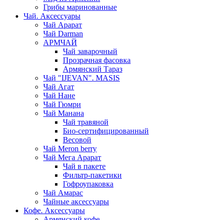
Грибы маринованные
Чай. Аксессуары
Чай Арарат
Чай Darman
АРМЧАЙ
Чай заварочный
Прозрачная фасовка
Армянский Тараз
Чай "IJEVAN". MASIS
Чай Агат
Чай Нане
Чай Гюмри
Чай Манана
Чай травяной
Био-сертифицированный
Весовой
Чай Meron berry
Чай Мега Арарат
Чай в пакете
Фильтр-пакетики
Гофроупаковка
Чай Амарас
Чайные аксессуары
Кофе. Аксессуары
Армянский кофе