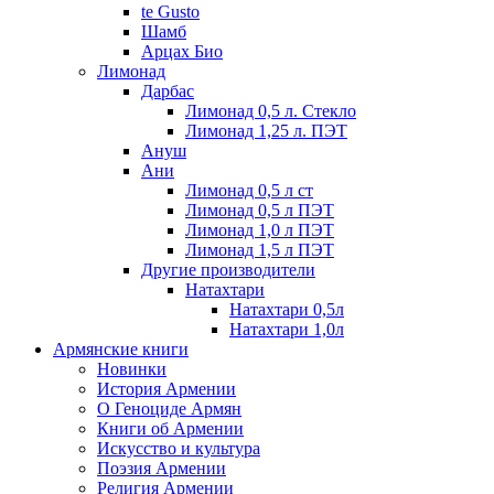
te Gusto
Шамб
Арцах Био
Лимонад
Дарбас
Лимонад 0,5 л. Стекло
Лимонад 1,25 л. ПЭТ
Ануш
Ани
Лимонад 0,5 л ст
Лимонад 0,5 л ПЭТ
Лимонад 1,0 л ПЭТ
Лимонад 1,5 л ПЭТ
Другие производители
Натахтари
Натахтари 0,5л
Натахтари 1,0л
Армянские книги
Новинки
История Армении
О Геноциде Армян
Книги об Армении
Иcкусство и культура
Поэзия Армении
Религия Армении