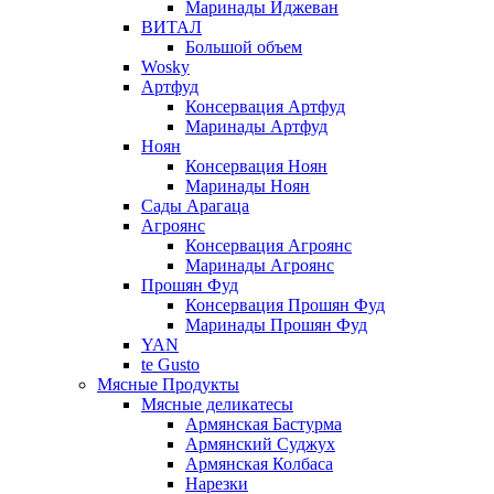
Маринады Иджеван
ВИТАЛ
Большой объем
Wosky
Артфуд
Консервация Артфуд
Маринады Артфуд
Ноян
Консервация Ноян
Маринады Ноян
Сады Арагаца
Агроянс
Консервация Агроянс
Маринады Агроянс
Прошян Фуд
Консервация Прошян Фуд
Маринады Прошян Фуд
YAN
te Gusto
Мясные Продукты
Мясные деликатесы
Армянская Бастурма
Армянский Суджух
Армянская Колбаса
Нарезки