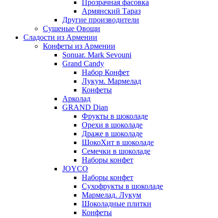
Прозрачная фасовка
Армянский Тараз
Другие производители
Сушеные Овощи
Сладости из Армении
Конфеты из Армении
Sonuar. Mark Sevouni
Grand Candy
Набор Конфет
Лукум. Мармелад
Конфеты
Арколад
GRAND Dian
Фрукты в шоколаде
Орехи в шоколаде
Драже в шоколаде
ШокоХит в шоколаде
Семечки в шоколаде
Наборы конфет
JOYCO
Наборы конфет
Сухофрукты в шоколаде
Мармелад. Лукум
Шоколадные плитки
Конфеты