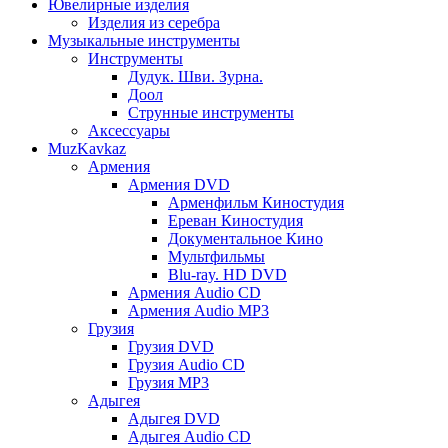
Ювелирные изделия
Изделия из серебра
Музыкальные инструменты
Инструменты
Дудук. Шви. Зурна.
Доол
Струнные инструменты
Аксессуары
MuzKavkaz
Армения
Армения DVD
Арменфильм Киностудия
Ереван Киностудия
Документальное Кино
Мультфильмы
Blu-ray. HD DVD
Армения Audio CD
Армения Audio MP3
Грузия
Грузия DVD
Грузия Audio CD
Грузия MP3
Адыгея
Адыгея DVD
Адыгея Audio CD