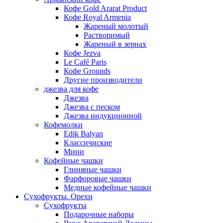
Кофе Gold Ararat Product
Кофе Royal Armenia
Жареный молотый
Растворимый
Жареный в зернах
Кофе Jezva
Le Café Paris
Кофе Grounds
Другие производители
джезва для кофе
Джезва
Джезва с песком
Джезва индукционной
Кофемолки
Edik Balyan
Классичиские
Мини
Кофейные чашки
Глиняные чашки
Фарфоровые чашки
Медные кофейные чашки
Сухофрукты. Орехи
Сухофрукты
Подарочные наборы