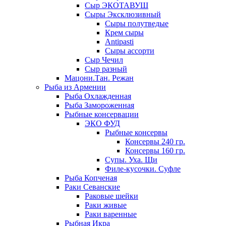
Сыр ЭКОТАВУШ
Сыры Эксклюзивный
Сыры полутведые
Крем сыры
Antipasti
Сыры ассорти
Сыр Чечил
Сыр разный
Мацони.Тан. Режан
Рыба из Армении
Рыба Охлажденная
Рыба Замороженная
Рыбные консервации
ЭКО ФУД
Рыбные консервы
Консервы 240 гр.
Консервы 160 гр.
Супы. Уха. Щи
Филе-кусочки. Суфле
Рыба Копченая
Раки Севанские
Раковые шейки
Раки живые
Раки варенные
Рыбная Икра