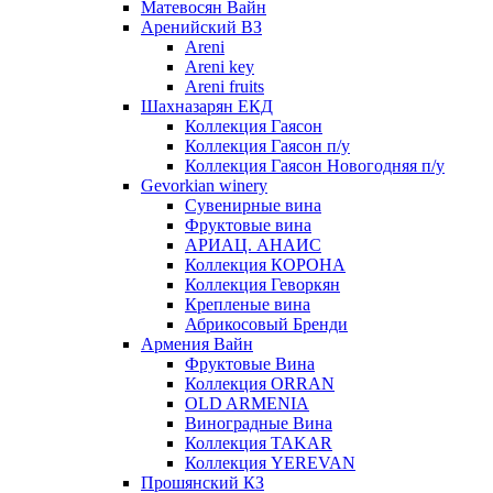
Матевосян Вайн
Аренийский ВЗ
Areni
Areni key
Areni fruits
Шахназарян ЕКД
Коллекция Гаясон
Коллекция Гаясон п/у
Коллекция Гаясон Новогодняя п/у
Gevorkian winery
Сувенирные вина
Фруктовые вина
АРИАЦ. АНАИС
Коллекция КОРОНА
Коллекция Геворкян
Крепленые вина
Абрикосовый Бренди
Армения Вайн
Фруктовые Вина
Коллекция ORRAN
OLD ARMENIA
Виноградные Вина
Коллекция TAKAR
Коллекция YEREVAN
Прошянский КЗ