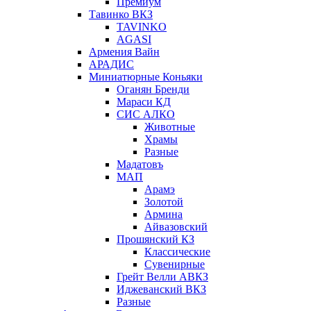
Премиум
Тавинко ВКЗ
TAVINKO
AGASI
Армения Вайн
АРАДИС
Миниатюрные Коньяки
Оганян Бренди
Мараси КД
СИС АЛКО
Животные
Храмы
Разные
Мадатовъ
МАП
Арамэ
Золотой
Армина
Айвазовский
Прошянский КЗ
Классические
Сувенирные
Грейт Велли АВКЗ
Иджеванский ВКЗ
Разные