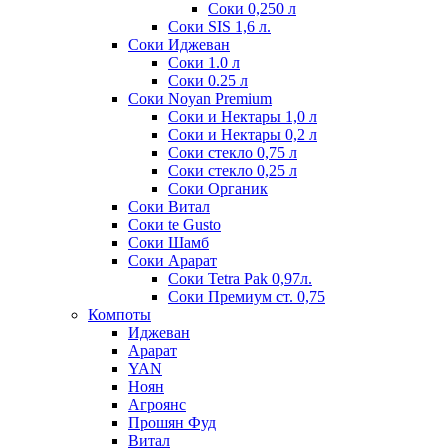
Соки 0,250 л
Соки SIS 1,6 л.
Соки Иджеван
Соки 1.0 л
Соки 0.25 л
Соки Noyan Premium
Соки и Нектары 1,0 л
Соки и Нектары 0,2 л
Соки стекло 0,75 л
Соки стекло 0,25 л
Соки Органик
Соки Витал
Соки te Gusto
Соки Шамб
Соки Арарат
Соки Tetra Pak 0,97л.
Соки Премиум ст. 0,75
Компоты
Иджеван
Арарат
YAN
Ноян
Агроянс
Прошян Фуд
Витал