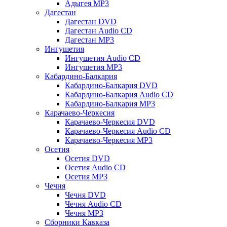
Адыгея MP3
Дагестан
Дагестан DVD
Дагестан Audio CD
Дагестан MP3
Ингушетия
Ингушетия Audio CD
Ингушетия MP3
Кабардино-Балкария
Кабардино-Балкария DVD
Кабардино-Балкария Audio CD
Кабардино-Балкария MP3
Карачаево-Черкесия
Карачаево-Черкесия DVD
Карачаево-Черкесия Audio CD
Карачаево-Черкесия MP3
Осетия
Осетия DVD
Осетия Audio CD
Осетия MP3
Чечня
Чечня DVD
Чечня Audio CD
Чечня MP3
Сборники Кавказа