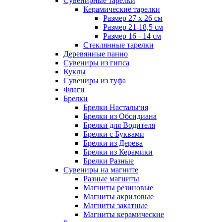
Сувенирные тарелки
Керамические тарелки
Размер 27 х 26 см
Размер 21-18,5 см
Размер 16 - 14 см
Стеклянные тарелки
Деревянные панно
Сувениры из гипса
Куклы
Сувениры из туфа
Флаги
Брелки
Брелки Настальгия
Брелки из Обсидиана
Брелки для Водителя
Брелки с Буквами
Брелки из Дерева
Брелки из Керамики
Брелки Разные
Сувениры на магните
Разные магниты
Магниты резиновые
Магниты акриловые
Магниты закатные
Магниты керамические