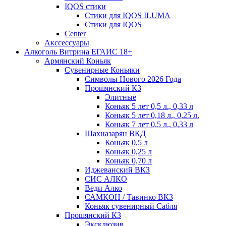
IQOS стики
Стики для IQOS ILUMA
Стики для IQOS
Сenter
Акссессуары
Алкоголь Витрина ЕГАИС 18+
Армянский Коньяк
Сувенирные Коньяки
Символы Нового 2026 Года
Прошянский КЗ
Элитные
Коньяк 5 лет 0,5 л., 0,33 л
Коньяк 5 лет 0,18 л., 0,25 л.
Коньяк 7 лет 0,5 л., 0,33 л
Шахназарян ВКД
Коньяк 0,5 л
Коньяк 0,25 л
Коньяк 0,70 л
Иджеванский ВКЗ
СИС АЛКО
Веди Алко
САМКОН / Тавинко ВКЗ
Коньяк сувенирный Сабля
Прошянский КЗ
Эксклюзив