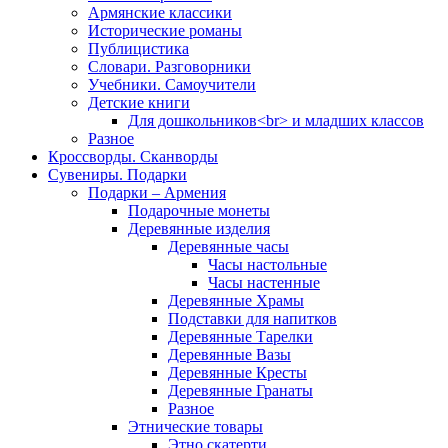
Армянские классики
Исторические романы
Публицистика
Словари. Разговорники
Учебники. Самоучители
Детские книги
Для дошкольников<br> и младших классов
Разное
Кроссворды. Сканворды
Сувениры. Подарки
Подарки – Армения
Подарочные монеты
Деревянные изделия
Деревянные часы
Часы настольные
Часы настенные
Деревянные Храмы
Подставки для напитков
Деревянные Тарелки
Деревянные Вазы
Деревянные Кресты
Деревянные Гранаты
Разное
Этнические товары
Этно скатерти