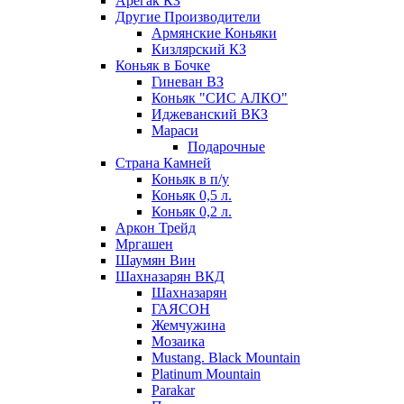
Арегак КЗ
Другие Производители
Армянские Коньяки
Кизлярский КЗ
Коньяк в Бочке
Гиневан ВЗ
Коньяк "СИС АЛКО"
Иджеванский ВКЗ
Мараси
Подарочные
Страна Камней
Коньяк в п/у
Коньяк 0,5 л.
Коньяк 0,2 л.
Аркон Трейд
Мргашен
Шаумян Вин
Шахназарян ВКД
Шахназарян
ГАЯСОН
Жемчужина
Мозаика
Mustang. Black Mountain
Platinum Mountain
Parakar