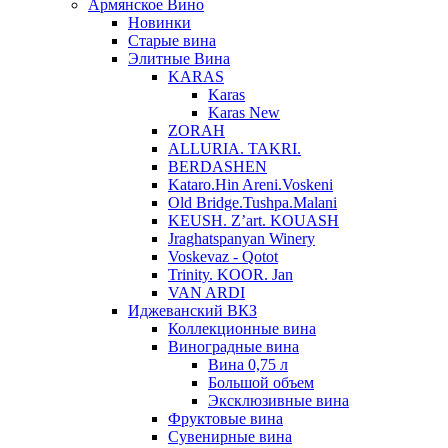
Армянское Вино
Новинки
Старые вина
Элитные Вина
KARAS
Karas
Karas New
ZORAH
ALLURIA. TAKRI.
BERDASHEN
Kataro.Hin Areni.Voskeni
Old Bridge.Tushpa.Malani
KEUSH. Z’art. KOUASH
Jraghatspanyan Winery
Voskevaz - Qotot
Trinity. KOOR. Jan
VAN ARDI
Иджеванский ВКЗ
Коллекционные вина
Виноградные вина
Вина 0,75 л
Большой объем
Эксклюзивные вина
Фруктовые вина
Cувенирные вина