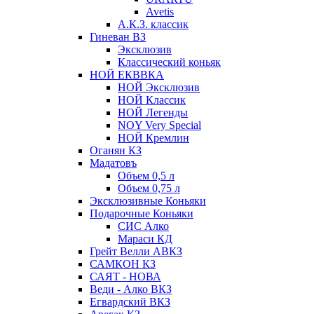
Avetis
А.К.З. классик
Гиневан ВЗ
Эксклюзив
Классический коньяк
НОЙ ЕКВВКА
НОЙ Эксклюзив
НОЙ Классик
НОЙ Легенды
NOY Very Speсial
НОЙ Кремлин
Оганян КЗ
Мадатовъ
Объем 0,5 л
Объем 0,75 л
Эксклюзивные Коньяки
Подарочные Коньяки
СИС Алко
Мараси КД
Грейт Велли АВКЗ
САМКОН КЗ
САЯТ - НОВА
Веди - Алко ВКЗ
Егвардский ВКЗ