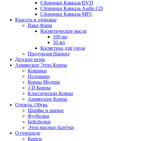
Сборники Кавказа DVD
Сборники Кавказа Audio CD
Сборники Кавказа MP3
Красота и здоровье
Ваки Фарм
Косметические масла
100 мл
50 мл
Косметика для ухода
Продукция Наринэ
Детские игры
Армянские Этно Ковры
Коврики
Половики
Ковры Модерн
3 D Ковры
Классические Ковры
Армянские Ковры
Одежда. Обувь
Шарфы и шапки
Футболки
Бейсболки
Этно масики балетки
О геноциде
Книги