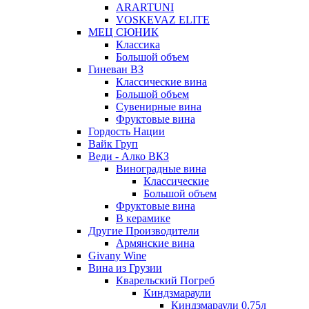
ARARTUNI
VOSKEVAZ ELITE
МЕЦ СЮНИК
Классика
Большой объем
Гиневан ВЗ
Классические вина
Большой объем
Сувенирные вина
Фруктовые вина
Гордость Нации
Вайк Груп
Веди - Алко ВКЗ
Виноградные вина
Классические
Большой объем
Фруктовые вина
В керамике
Другие Производители
Армянские вина
Givany Wine
Вина из Грузии
Кварельский Погреб
Киндзмараули
Киндзмараули 0,75л