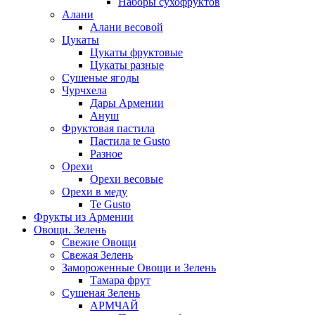
Наборы сухофруктов
Алани
Алани весовой
Цукаты
Цукаты фруктовые
Цукаты разные
Сушеные ягоды
Чурчхела
Дары Армении
Ануш
Фруктовая пастила
Пастила te Gusto
Разное
Орехи
Орехи весовые
Орехи в меду
Te Gusto
Фрукты из Армении
Овощи. Зелень
Свежие Овощи
Свежая Зелень
Замороженные Овощи и Зелень
Тамара фрут
Сушеная Зелень
АРМЧАЙ