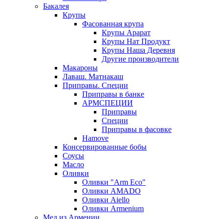
Бакалея
Крупы
Фасованная крупа
Крупы Арарат
Крупы Нат Продукт
Крупы Наша Деревня
Другие производители
Макароны
Лаваш. Матнакаш
Приправы. Специи
Приправы в банке
АРМСПЕЦИИ
Приправы
Специи
Приправы в фасовке
Hamove
Консервированные бобы
Соусы
Масло
Оливки
Оливки "Arm Eco"
Оливки AMADO
Оливки Aiello
Оливки Armenium
Мед из Армении