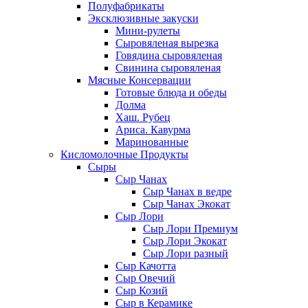
Полуфабрикаты
Эксклюзивные закуски
Мини-рулеты
Сыровяленая вырезка
Говядина сыровяленая
Свинина сыровяленая
Мясные Консервации
Готовые блюда и обеды
Долма
Хаш. Рубец
Ариса. Кавурма
Маринованные
Кисломолочные Продукты
Сыры
Сыр Чанах
Сыр Чанах в ведре
Сыр Чанах Экокат
Сыр Лори
Сыр Лори Премиум
Сыр Лори Экокат
Сыр Лори разный
Сыр Качотта
Сыр Овечий
Сыр Козий
Сыр в Керамике