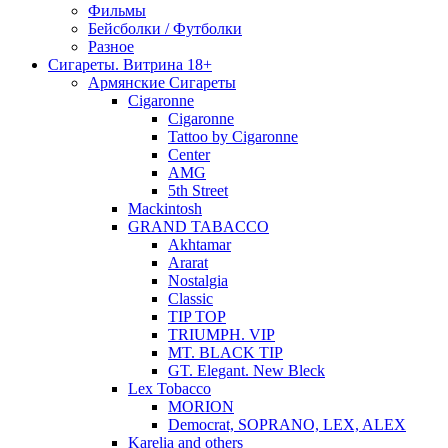
Фильмы
Бейсболки / Футболки
Разное
Сигареты. Витрина 18+
Армянские Сигареты
Cigaronne
Cigaronne
Tattoo by Cigaronne
Center
AMG
5th Street
Mackintosh
GRAND TABACCO
Akhtamar
Ararat
Nostalgia
Classic
TIP TOP
TRIUMPH. VIP
MT. BLACK TIP
GT. Elegant. New Bleck
Lex Tobacco
MORION
Democrat, SOPRANO, LEX, ALEX
Karelia and others