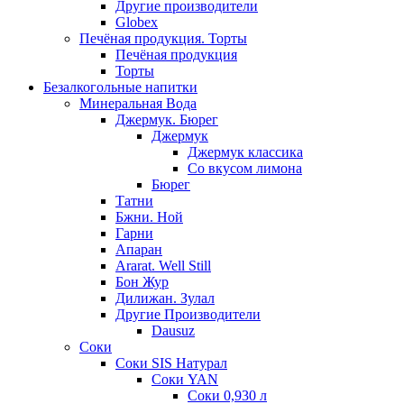
Другие производители
Globex
Печёная продукция. Торты
Печёная продукция
Торты
Безалкогольные напитки
Минеральная Вода
Джермук. Бюрег
Джермук
Джермук классика
Со вкусом лимона
Бюрег
Татни
Бжни. Ной
Гарни
Апаран
Ararat. Well Still
Бон Жур
Дилижан. Зулал
Другие Производители
Dausuz
Соки
Соки SIS Натурал
Соки YAN
Соки 0,930 л