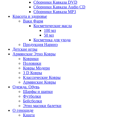
Сборники Кавказа DVD
Сборники Кавказа Audio CD
Сборники Кавказа MP3
Красота и здоровье
Ваки Фарм
Косметические масла
100 мл
50 мл
Косметика для ухода
Продукция Наринэ
Детские игры
Армянские Этно Ковры
Коврики
Половики
Ковры Модерн
3 D Ковры
Классические Ковры
Армянские Ковры
Одежда. Обувь
Шарфы и шапки
Футболки
Бейсболки
Этно масики балетки
О геноциде
Книги