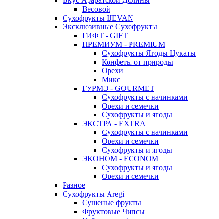
Вкус Араратской Долины
Весовой
Сухофрукты IJEVAN
Эксклюзивные Сухофрукты
ГИФТ - GIFT
ПРЕМИУМ - PREMIUM
Сухофрукты Ягоды Цукаты
Конфеты от природы
Орехи
Микс
ГУРМЭ - GOURMET
Сухофрукты с начинками
Орехи и семечки
Сухофрукты и ягоды
ЭКСТРА - EXTRA
Сухофрукты с начинками
Орехи и семечки
Сухофрукты и ягоды
ЭКОНОМ - ECONOM
Сухофрукты и ягоды
Орехи и семечки
Разное
Сухофрукты Aregi
Сушеные фрукты
Фруктовые Чипсы