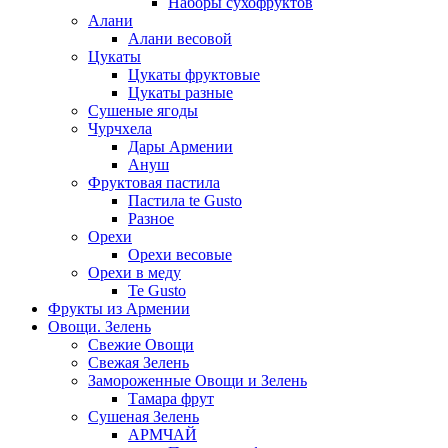
Наборы сухофруктов
Алани
Алани весовой
Цукаты
Цукаты фруктовые
Цукаты разные
Сушеные ягоды
Чурчхела
Дары Армении
Ануш
Фруктовая пастила
Пастила te Gusto
Разное
Орехи
Орехи весовые
Орехи в меду
Te Gusto
Фрукты из Армении
Овощи. Зелень
Свежие Овощи
Свежая Зелень
Замороженные Овощи и Зелень
Тамара фрут
Сушеная Зелень
АРМЧАЙ