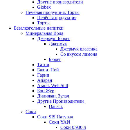
Другие производители
Globex
Печёная продукция. Торты
Печёная продукция
Торты
Безалкогольные напитки
Минеральная Вода
Джермук. Бюрег
Джермук
Джермук классика
Со вкусом лимона
Бюрег
Татни
Бжни. Ной
Гарни
Апаран
Ararat. Well Still
Бон Жур
Дилижан. Зулал
Другие Производители
Dausuz
Соки
Соки SIS Натурал
Соки YAN
Соки 0,930 л