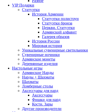
Разное
VIP Подарки
Статуэтки
История Армении
Статуэтки полистоун
Статуэтки бронза
Церкви. Статуэтки
Армянский алфавит
Галерея образов
История России
Мировая история
Уникальные сувенирные светильники
Сувенирные ночники
Армянские монеты
Деревянные изделия
Настольные игры
Армянские Нарды
Нарды + Шахматы
Шахматы
Ломберные столы
Аксессуары для нард
Аксессуары
Фишки для нард
Кости. Зары
Другие производители