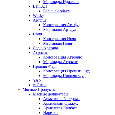
Маринады Иджеван
ВИТАЛ
Большой объем
Wosky
Артфуд
Консервация Артфуд
Маринады Артфуд
Ноян
Консервация Ноян
Маринады Ноян
Сады Арагаца
Агроянс
Консервация Агроянс
Маринады Агроянс
Прошян Фуд
Консервация Прошян Фуд
Маринады Прошян Фуд
YAN
te Gusto
Мясные Продукты
Мясные деликатесы
Армянская Бастурма
Армянский Суджух
Армянская Колбаса
Нарезки