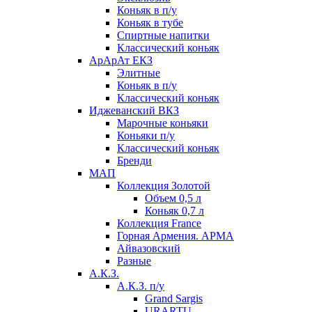
Коньяк в п/у
Коньяк в тубе
Спиртные напитки
Классический коньяк
АрАрАт ЕКЗ
Элитные
Коньяк в п/у
Классический коньяк
Иджеванский ВКЗ
Марочные коньяки
Коньяки п/у
Классический коньяк
Бренди
МАП
Коллекция Золотой
Объем 0,5 л
Коньяк 0,7 л
Коллекция France
Горная Армения. АРМА
Айвазовский
Разные
А.К.З.
А.К.З. п/у
Grand Sargis
URARTU