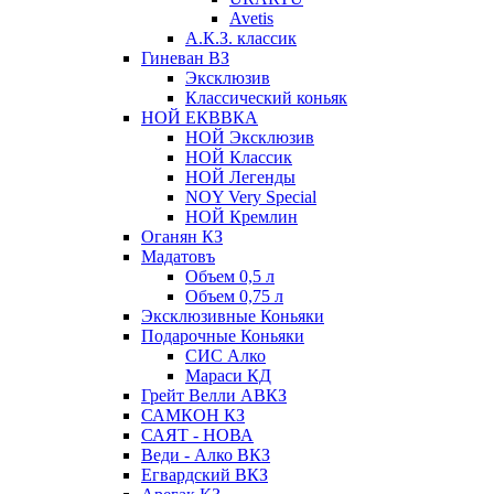
Avetis
А.К.З. классик
Гиневан ВЗ
Эксклюзив
Классический коньяк
НОЙ ЕКВВКА
НОЙ Эксклюзив
НОЙ Классик
НОЙ Легенды
NOY Very Speсial
НОЙ Кремлин
Оганян КЗ
Мадатовъ
Объем 0,5 л
Объем 0,75 л
Эксклюзивные Коньяки
Подарочные Коньяки
СИС Алко
Мараси КД
Грейт Велли АВКЗ
САМКОН КЗ
САЯТ - НОВА
Веди - Алко ВКЗ
Егвардский ВКЗ