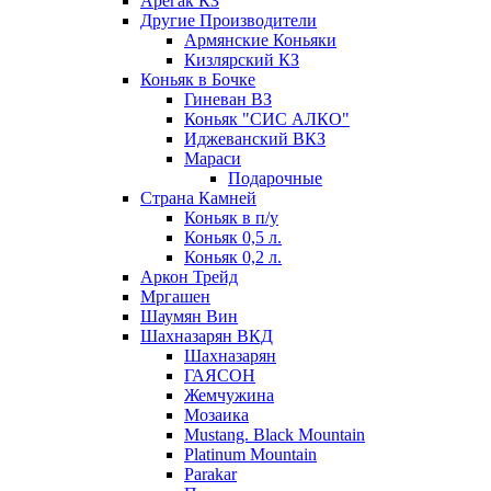
Арегак КЗ
Другие Производители
Армянские Коньяки
Кизлярский КЗ
Коньяк в Бочке
Гиневан ВЗ
Коньяк "СИС АЛКО"
Иджеванский ВКЗ
Мараси
Подарочные
Страна Камней
Коньяк в п/у
Коньяк 0,5 л.
Коньяк 0,2 л.
Аркон Трейд
Мргашен
Шаумян Вин
Шахназарян ВКД
Шахназарян
ГАЯСОН
Жемчужина
Мозаика
Mustang. Black Mountain
Platinum Mountain
Parakar