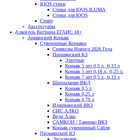
IQOS стики
Стики для IQOS ILUMA
Стики для IQOS
Сenter
Акссессуары
Алкоголь Витрина ЕГАИС 18+
Армянский Коньяк
Сувенирные Коньяки
Символы Нового 2026 Года
Прошянский КЗ
Элитные
Коньяк 5 лет 0,5 л., 0,33 л
Коньяк 5 лет 0,18 л., 0,25 л.
Коньяк 7 лет 0,5 л., 0,33 л
Шахназарян ВКД
Коньяк 0,5 л
Коньяк 0,25 л
Коньяк 0,70 л
Иджеванский ВКЗ
СИС АЛКО
Веди Алко
САМКОН / Тавинко ВКЗ
Коньяк сувенирный Сабля
Прошянский КЗ
Эксклюзив