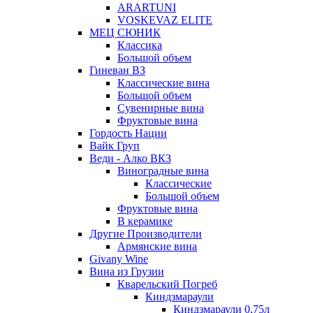
ARARTUNI
VOSKEVAZ ELITE
МЕЦ СЮНИК
Классика
Большой объем
Гиневан ВЗ
Классические вина
Большой объем
Сувенирные вина
Фруктовые вина
Гордость Нации
Вайк Груп
Веди - Алко ВКЗ
Виноградные вина
Классические
Большой объем
Фруктовые вина
В керамике
Другие Производители
Армянские вина
Givany Wine
Вина из Грузии
Кварельский Погреб
Киндзмараули
Киндзмараули 0,75л