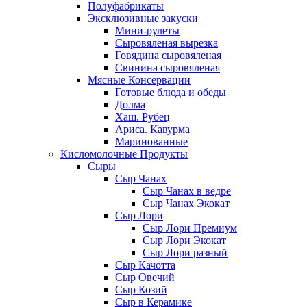
Полуфабрикаты
Эксклюзивные закуски
Мини-рулеты
Сыровяленая вырезка
Говядина сыровяленая
Свинина сыровяленая
Мясные Консервации
Готовые блюда и обеды
Долма
Хаш. Рубец
Ариса. Кавурма
Маринованные
Кисломолочные Продукты
Сыры
Сыр Чанах
Сыр Чанах в ведре
Сыр Чанах Экокат
Сыр Лори
Сыр Лори Премиум
Сыр Лори Экокат
Сыр Лори разный
Сыр Качотта
Сыр Овечий
Сыр Козий
Сыр в Керамике