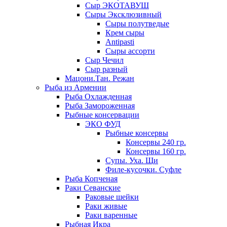
Сыр ЭКОТАВУШ
Сыры Эксклюзивный
Сыры полутведые
Крем сыры
Antipasti
Сыры ассорти
Сыр Чечил
Сыр разный
Мацони.Тан. Режан
Рыба из Армении
Рыба Охлажденная
Рыба Замороженная
Рыбные консервации
ЭКО ФУД
Рыбные консервы
Консервы 240 гр.
Консервы 160 гр.
Супы. Уха. Щи
Филе-кусочки. Суфле
Рыба Копченая
Раки Севанские
Раковые шейки
Раки живые
Раки варенные
Рыбная Икра