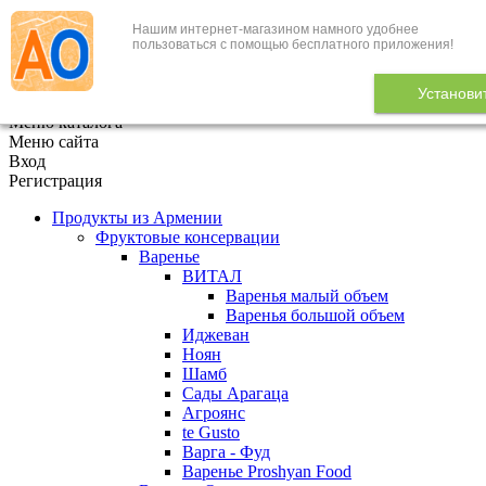
Нашим интернет-магазином намного удобнее
+7 (495) 646-888-1
пользоваться с помощью бесплатного приложения!
В корзине
0
товаров
Установи
x
Меню каталога
Меню сайта
Вход
Регистрация
Продукты из Армении
Фруктовые консервации
Варенье
ВИТАЛ
Варенья малый объем
Варенья большой объем
Иджеван
Ноян
Шамб
Сады Арагаца
Агроянс
te Gusto
Варга - Фуд
Варенье Proshyan Food