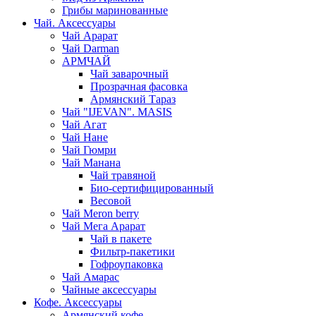
Грибы маринованные
Чай. Аксессуары
Чай Арарат
Чай Darman
АРМЧАЙ
Чай заварочный
Прозрачная фасовка
Армянский Тараз
Чай "IJEVAN". MASIS
Чай Агат
Чай Нане
Чай Гюмри
Чай Манана
Чай травяной
Био-сертифицированный
Весовой
Чай Meron berry
Чай Мега Арарат
Чай в пакете
Фильтр-пакетики
Гофроупаковка
Чай Амарас
Чайные аксессуары
Кофе. Аксессуары
Армянский кофе