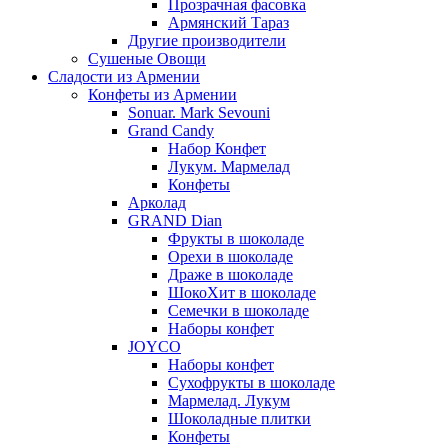
Прозрачная фасовка
Армянский Тараз
Другие производители
Сушеные Овощи
Сладости из Армении
Конфеты из Армении
Sonuar. Mark Sevouni
Grand Candy
Набор Конфет
Лукум. Мармелад
Конфеты
Арколад
GRAND Dian
Фрукты в шоколаде
Орехи в шоколаде
Драже в шоколаде
ШокоХит в шоколаде
Семечки в шоколаде
Наборы конфет
JOYCO
Наборы конфет
Сухофрукты в шоколаде
Мармелад. Лукум
Шоколадные плитки
Конфеты