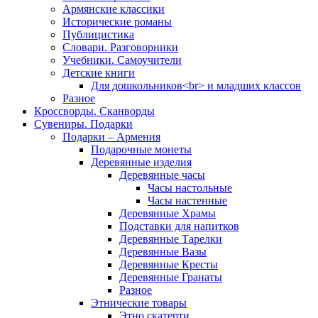
Армянские классики
Исторические романы
Публицистика
Словари. Разговорники
Учебники. Самоучители
Детские книги
Для дошкольников<br> и младших классов
Разное
Кроссворды. Сканворды
Сувениры. Подарки
Подарки – Армения
Подарочные монеты
Деревянные изделия
Деревянные часы
Часы настольные
Часы настенные
Деревянные Храмы
Подставки для напитков
Деревянные Тарелки
Деревянные Вазы
Деревянные Кресты
Деревянные Гранаты
Разное
Этнические товары
Этно скатерти