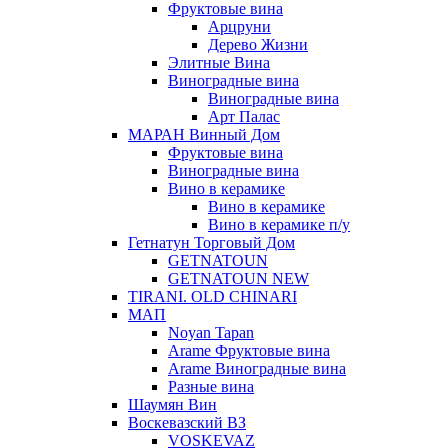
Фруктовые вина
Арцруни
Дерево Жизни
Элитные Вина
Виноградные вина
Виноградные вина
Арт Палас
МАРАН Винный Дом
Фруктовые вина
Виноградные вина
Вино в керамике
Вино в керамике
Вино в керамике п/у
Гетнатун Торговый Дом
GETNATOUN
GETNATOUN NEW
TIRANI. OLD CHINARI
МАП
Noyan Tapan
Arame Фруктовые вина
Arame Виноградные вина
Разные вина
Шаумян Вин
Воскевазский ВЗ
VOSKEVAZ