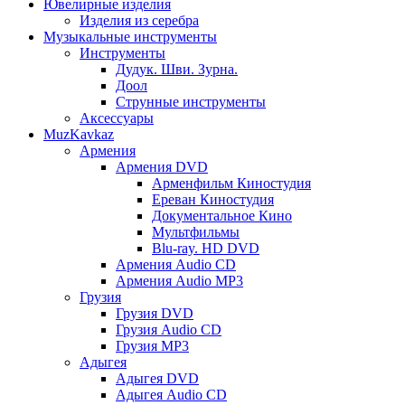
Ювелирные изделия
Изделия из серебра
Музыкальные инструменты
Инструменты
Дудук. Шви. Зурна.
Доол
Струнные инструменты
Аксессуары
MuzKavkaz
Армения
Армения DVD
Арменфильм Киностудия
Ереван Киностудия
Документальное Кино
Мультфильмы
Blu-ray. HD DVD
Армения Audio CD
Армения Audio MP3
Грузия
Грузия DVD
Грузия Audio CD
Грузия MP3
Адыгея
Адыгея DVD
Адыгея Audio CD