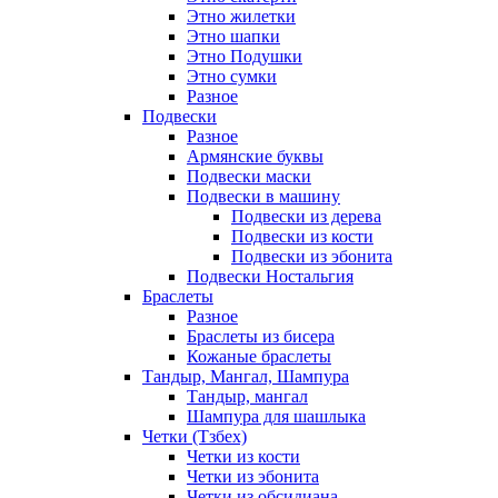
Этно жилетки
Этно шапки
Этно Подушки
Этно сумки
Разное
Подвески
Разное
Армянские буквы
Подвески маски
Подвески в машину
Подвески из дерева
Подвески из кости
Подвески из эбонита
Подвески Ностальгия
Браслеты
Разное
Браслеты из бисера
Кожаные браслеты
Тандыр, Мангал, Шампура
Тандыр, мангал
Шампура для шашлыка
Четки (Тзбех)
Четки из кости
Четки из эбонита
Четки из обсидиана