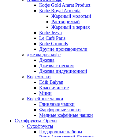
Кофе Gold Ararat Product
Кофе Royal Armenia
Жареный молотый
Растворимый
Жареный в зернах
Кофе Jezva
Le Café Paris
Кофе Grounds
Другие производители
джезва для кофе
Джезва
Джезва с песком
Джезва индукционной
Кофемолки
Edik Balyan
Классичиские
Мини
Кофейные чашки
Глиняные чашки
Фарфоровые чашки
Медные кофейные чашки
Сухофрукты. Орехи
Сухофрукты
Подарочные наборы