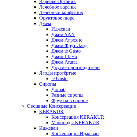
Варенье Органик
Лечебное варенье
Лечебный конфитюр
Фруктовое пюре
Джем
Иджеван
Джем YAN
Джем Агроянс
Джем Фрут Ланд
Джем te Gusto
Джем Шамб
Джем Ararat
Другие производители
Ягоды протёртые
te Gusto
Сиропы
Дошаб
Разные сиропы
Фрукты в сиропе
Овощные Консервации
KERAKUR
Консервация KERAKUR
Маринады KERAKUR
Иджеван
Консервация Иджеван