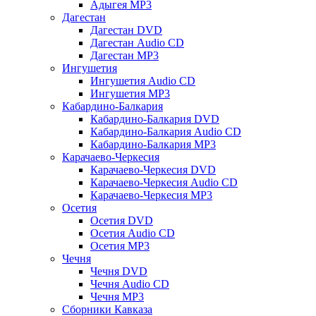
Адыгея MP3
Дагестан
Дагестан DVD
Дагестан Audio CD
Дагестан MP3
Ингушетия
Ингушетия Audio CD
Ингушетия MP3
Кабардино-Балкария
Кабардино-Балкария DVD
Кабардино-Балкария Audio CD
Кабардино-Балкария MP3
Карачаево-Черкесия
Карачаево-Черкесия DVD
Карачаево-Черкесия Audio CD
Карачаево-Черкесия MP3
Осетия
Осетия DVD
Осетия Audio CD
Осетия MP3
Чечня
Чечня DVD
Чечня Audio CD
Чечня MP3
Сборники Кавказа