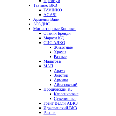
Премиум
Тавинко ВКЗ
TAVINKO
AGASI
Армения Вайн
АРАДИС
Миниатюрные Коньяки
Оганян Бренди
Мараси КД
СИС АЛКО
Животные
Храмы
Разные
Мадатовъ
МАП
Арамэ
Золотой
Армина
Айвазовский
Прошянский КЗ
Классические
Сувенирные
Грейт Велли АВКЗ
Иджеванский ВКЗ
Разные