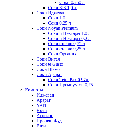
Соки 0,250 л
Соки SIS 1,6 л.
Соки Иджеван
Соки 1.0 л
Соки 0.25 л
Соки Noyan Premium
Соки и Нектары 1,0 л
Соки и Нектары 0,2 л
Соки стекло 0,75 л
Соки стекло 0,25 л
Соки Органик
Соки Витал
Соки te Gusto
Соки Шамб
Соки Арарат
Соки Tetra Pak 0,97л.
Соки Премиум ст. 0,75
Компоты
Иджеван
Арарат
YAN
Ноян
Агроянс
Прошян Фуд
Витал