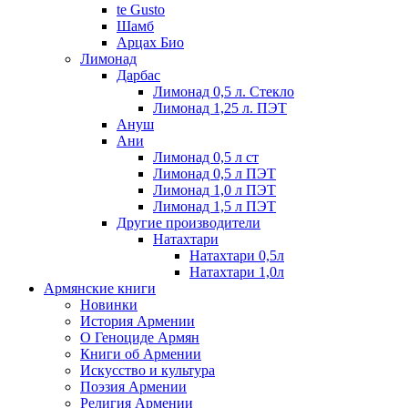
te Gusto
Шамб
Арцах Био
Лимонад
Дарбас
Лимонад 0,5 л. Стекло
Лимонад 1,25 л. ПЭТ
Ануш
Ани
Лимонад 0,5 л ст
Лимонад 0,5 л ПЭТ
Лимонад 1,0 л ПЭТ
Лимонад 1,5 л ПЭТ
Другие производители
Натахтари
Натахтари 0,5л
Натахтари 1,0л
Армянские книги
Новинки
История Армении
О Геноциде Армян
Книги об Армении
Иcкусство и культура
Поэзия Армении
Религия Армении