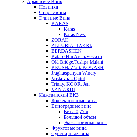
Армянское Вино
Новинки
Старые вина
Элитные Вина
KARAS
Karas
Karas New
ZORAH
ALLURIA. TAKRI.
BERDASHEN
Kataro.Hin Areni.Voskeni
Old Bridge.Tushpa.Malani
KEUSH. Z’art. KOUASH
Jraghatspanyan Winery
Voskevaz - Qotot
Trinity. KOOR. Jan
VAN ARDI
Иджеванский ВКЗ
Коллекционные вина
Виноградные вина
Вина 0,75 л
Большой объем
Эксклюзивные вина
Фруктовые вина
Cувенирные вина