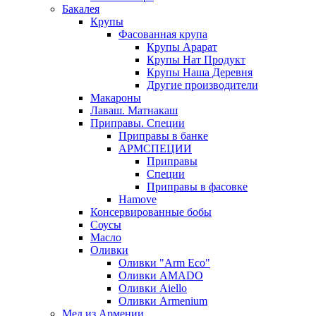
Бакалея
Крупы
Фасованная крупа
Крупы Арарат
Крупы Нат Продукт
Крупы Наша Деревня
Другие производители
Макароны
Лаваш. Матнакаш
Приправы. Специи
Приправы в банке
АРМСПЕЦИИ
Приправы
Специи
Приправы в фасовке
Hamove
Консервированные бобы
Соусы
Масло
Оливки
Оливки "Arm Eco"
Оливки AMADO
Оливки Aiello
Оливки Armenium
Мед из Армении