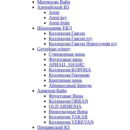
Матевосян Вайн
Аренийский ВЗ
Areni
Areni key
Areni fruits
Шахназарян ЕКД
Коллекция Гаясон
Коллекция Гаясон п/у
Коллекция Гаясон Новогодняя п/у
Gevorkian winery
Сувенирные вина
Фруктовые вина
АРИАЦ. АНАИС
Коллекция КОРОНА
Коллекция Геворкян
Крепленые вина
Абрикосовый Бренди
Армения Вайн
Фруктовые Вина
Коллекция ORRAN
OLD ARMENIA
Виноградные Вина
Коллекция TAKAR
Коллекция YEREVAN
Прошянский КЗ