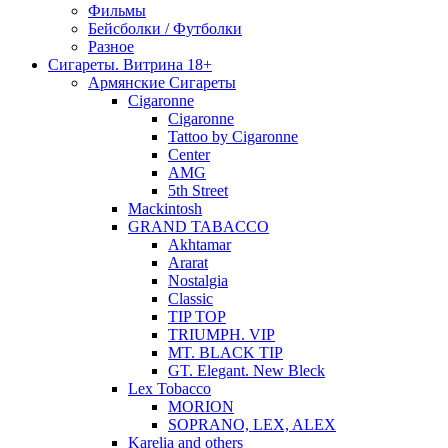
Фильмы
Бейсболки / Футболки
Разное
Сигареты. Витрина 18+
Армянские Сигареты
Cigaronne
Cigaronne
Tattoo by Cigaronne
Center
AMG
5th Street
Mackintosh
GRAND TABACCO
Akhtamar
Ararat
Nostalgia
Classic
TIP TOP
TRIUMPH. VIP
MT. BLACK TIP
GT. Elegant. New Bleck
Lex Tobacco
MORION
SOPRANO, LEX, ALEX
Karelia and others