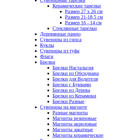
Сувенирные тарелки
Керамические тарелки
Размер 27 х 26 см
Размер 21-18,5 см
Размер 16 - 14 см
Стеклянные тарелки
Деревянные панно
Сувениры из гипса
Куклы
Сувениры из туфа
Флаги
Брелки
Брелки Настальгия
Брелки из Обсидиана
Брелки для Водителя
Брелки с Буквами
Брелки из Дерева
Брелки из Керамики
Брелки Разные
Сувениры на магните
Разные магниты
Магниты резиновые
Магниты акриловые
Магниты закатные
Магниты керамические