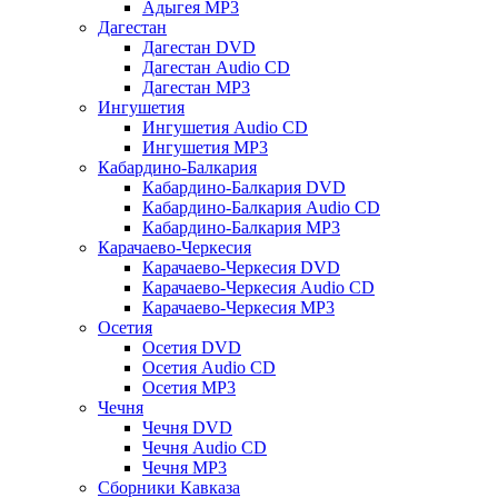
Адыгея MP3
Дагестан
Дагестан DVD
Дагестан Audio CD
Дагестан MP3
Ингушетия
Ингушетия Audio CD
Ингушетия MP3
Кабардино-Балкария
Кабардино-Балкария DVD
Кабардино-Балкария Audio CD
Кабардино-Балкария MP3
Карачаево-Черкесия
Карачаево-Черкесия DVD
Карачаево-Черкесия Audio CD
Карачаево-Черкесия MP3
Осетия
Осетия DVD
Осетия Audio CD
Осетия MP3
Чечня
Чечня DVD
Чечня Audio CD
Чечня MP3
Сборники Кавказа