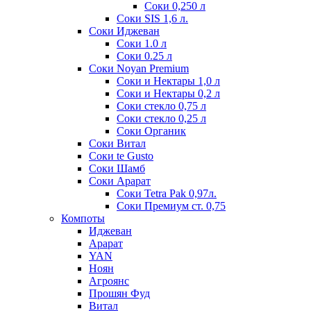
Соки 0,250 л
Соки SIS 1,6 л.
Соки Иджеван
Соки 1.0 л
Соки 0.25 л
Соки Noyan Premium
Соки и Нектары 1,0 л
Соки и Нектары 0,2 л
Соки стекло 0,75 л
Соки стекло 0,25 л
Соки Органик
Соки Витал
Соки te Gusto
Соки Шамб
Соки Арарат
Соки Tetra Pak 0,97л.
Соки Премиум ст. 0,75
Компоты
Иджеван
Арарат
YAN
Ноян
Агроянс
Прошян Фуд
Витал