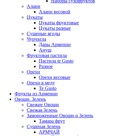
Наборы сухофруктов
Алани
Алани весовой
Цукаты
Цукаты фруктовые
Цукаты разные
Сушеные ягоды
Чурчхела
Дары Армении
Ануш
Фруктовая пастила
Пастила te Gusto
Разное
Орехи
Орехи весовые
Орехи в меду
Te Gusto
Фрукты из Армении
Овощи. Зелень
Свежие Овощи
Свежая Зелень
Замороженные Овощи и Зелень
Тамара фрут
Сушеная Зелень
АРМЧАЙ