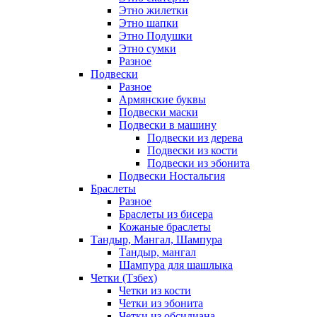
Этно жилетки
Этно шапки
Этно Подушки
Этно сумки
Разное
Подвески
Разное
Армянские буквы
Подвески маски
Подвески в машину
Подвески из дерева
Подвески из кости
Подвески из эбонита
Подвески Ностальгия
Браслеты
Разное
Браслеты из бисера
Кожаные браслеты
Тандыр, Мангал, Шампура
Тандыр, мангал
Шампура для шашлыка
Четки (Тзбех)
Четки из кости
Четки из эбонита
Четки из обсидиана