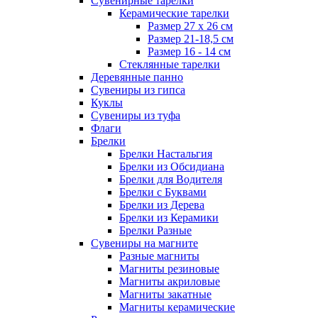
Сувенирные тарелки
Керамические тарелки
Размер 27 х 26 см
Размер 21-18,5 см
Размер 16 - 14 см
Стеклянные тарелки
Деревянные панно
Сувениры из гипса
Куклы
Сувениры из туфа
Флаги
Брелки
Брелки Настальгия
Брелки из Обсидиана
Брелки для Водителя
Брелки с Буквами
Брелки из Дерева
Брелки из Керамики
Брелки Разные
Сувениры на магните
Разные магниты
Магниты резиновые
Магниты акриловые
Магниты закатные
Магниты керамические