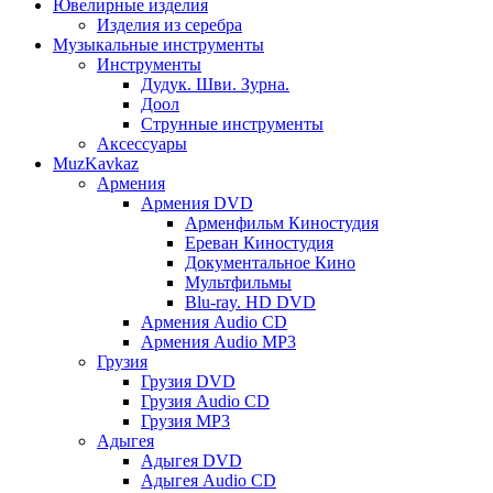
Ювелирные изделия
Изделия из серебра
Музыкальные инструменты
Инструменты
Дудук. Шви. Зурна.
Доол
Струнные инструменты
Аксессуары
MuzKavkaz
Армения
Армения DVD
Арменфильм Киностудия
Ереван Киностудия
Документальное Кино
Мультфильмы
Blu-ray. HD DVD
Армения Audio CD
Армения Audio MP3
Грузия
Грузия DVD
Грузия Audio CD
Грузия MP3
Адыгея
Адыгея DVD
Адыгея Audio CD