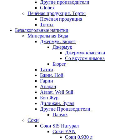
Другие производители
Globex
Печёная продукция. Торты
Печёная продукция
Торты
Безалкогольные напитки
Минеральная Вода
Джермук. Бюрег
Джермук
Джермук классика
Со вкусом лимона
Бюрег
Татни
Бжни. Ной
Гарни
Апаран
Ararat. Well Still
Бон Жур
Дилижан. Зулал
Другие Производители
Dausuz
Соки
Соки SIS Натурал
Соки YAN
Соки 0,930 л