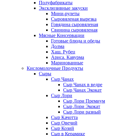
Полуфабрикаты
Эксклюзивные закуски
Мини-рулеты
Сыровяленая вырезка
Говядина сыровяленая
Свинина сыровяленая
Мясные Консервации
Готовые блюда и обеды
Долма
Хаш. Рубец
Ариса. Кавурма
Маринованные
Кисломолочные Продукты
Сыры
Сыр Чанах
Сыр Чанах в ведре
Сыр Чанах Экокат
Сыр Лори
Сыр Лори Премиум
Сыр Лори Экокат
Сыр Лори разный
Сыр Качотта
Сыр Овечий
Сыр Козий
Сыр в Керамике