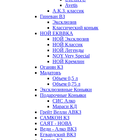
Avetis
А.К.З. классик
Гиневан ВЗ
Эксклюзив
Классический коньяк
НОЙ ЕКВВКА
НОЙ Эксклюзив
НОЙ Классик
НОЙ Легенды
NOY Very Speсial
НОЙ Кремлин
Оганян КЗ
Мадатовъ
Объем 0,5 л
Объем 0,75 л
Эксклюзивные Коньяки
Подарочные Коньяки
СИС Алко
Мараси КД
Грейт Велли АВКЗ
САМКОН КЗ
САЯТ - НОВА
Веди - Алко ВКЗ
Егвардский ВКЗ