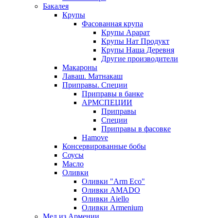
Бакалея
Крупы
Фасованная крупа
Крупы Арарат
Крупы Нат Продукт
Крупы Наша Деревня
Другие производители
Макароны
Лаваш. Матнакаш
Приправы. Специи
Приправы в банке
АРМСПЕЦИИ
Приправы
Специи
Приправы в фасовке
Hamove
Консервированные бобы
Соусы
Масло
Оливки
Оливки "Arm Eco"
Оливки AMADO
Оливки Aiello
Оливки Armenium
Мед из Армении