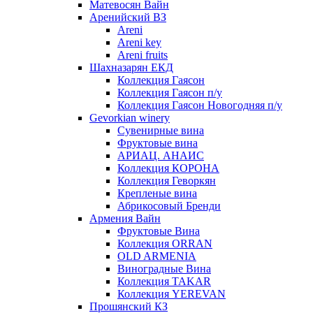
Матевосян Вайн
Аренийский ВЗ
Areni
Areni key
Areni fruits
Шахназарян ЕКД
Коллекция Гаясон
Коллекция Гаясон п/у
Коллекция Гаясон Новогодняя п/у
Gevorkian winery
Сувенирные вина
Фруктовые вина
АРИАЦ. АНАИС
Коллекция КОРОНА
Коллекция Геворкян
Крепленые вина
Абрикосовый Бренди
Армения Вайн
Фруктовые Вина
Коллекция ORRAN
OLD ARMENIA
Виноградные Вина
Коллекция TAKAR
Коллекция YEREVAN
Прошянский КЗ