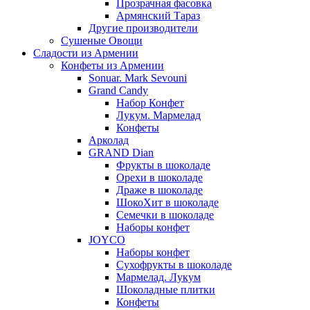
Прозрачная фасовка
Армянский Тараз
Другие производители
Сушеные Овощи
Сладости из Армении
Конфеты из Армении
Sonuar. Mark Sevouni
Grand Candy
Набор Конфет
Лукум. Мармелад
Конфеты
Арколад
GRAND Dian
Фрукты в шоколаде
Орехи в шоколаде
Драже в шоколаде
ШокоХит в шоколаде
Семечки в шоколаде
Наборы конфет
JOYCO
Наборы конфет
Сухофрукты в шоколаде
Мармелад. Лукум
Шоколадные плитки
Конфеты