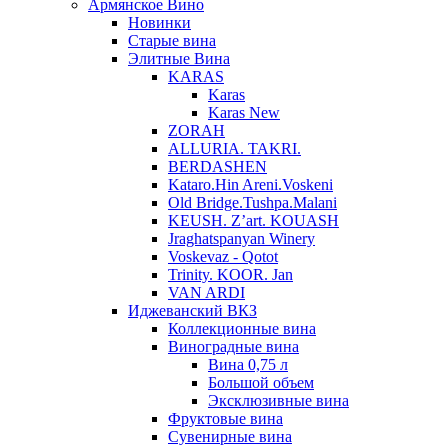
Армянское Вино
Новинки
Старые вина
Элитные Вина
KARAS
Karas
Karas New
ZORAH
ALLURIA. TAKRI.
BERDASHEN
Kataro.Hin Areni.Voskeni
Old Bridge.Tushpa.Malani
KEUSH. Z’art. KOUASH
Jraghatspanyan Winery
Voskevaz - Qotot
Trinity. KOOR. Jan
VAN ARDI
Иджеванский ВКЗ
Коллекционные вина
Виноградные вина
Вина 0,75 л
Большой объем
Эксклюзивные вина
Фруктовые вина
Cувенирные вина