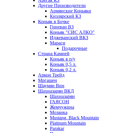
Арегак КЗ
Другие Производители
Армянские Коньяки
Кизлярский КЗ
Коньяк в Бочке
Гиневан ВЗ
Коньяк "СИС АЛКО"
Иджеванский ВКЗ
Мараси
Подарочные
Страна Камней
Коньяк в п/у
Коньяк 0,5 л.
Коньяк 0,2 л.
Аркон Трейд
Мргашен
Шаумян Вин
Шахназарян ВКД
Шахназарян
ГАЯСОН
Жемчужина
Мозаика
Mustang. Black Mountain
Platinum Mountain
Parakar