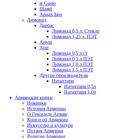
te Gusto
Шамб
Арцах Био
Лимонад
Дарбас
Лимонад 0,5 л. Стекло
Лимонад 1,25 л. ПЭТ
Ануш
Ани
Лимонад 0,5 л ст
Лимонад 0,5 л ПЭТ
Лимонад 1,0 л ПЭТ
Лимонад 1,5 л ПЭТ
Другие производители
Натахтари
Натахтари 0,5л
Натахтари 1,0л
Армянские книги
Новинки
История Армении
О Геноциде Армян
Книги об Армении
Иcкусство и культура
Поэзия Армении
Религия Армении