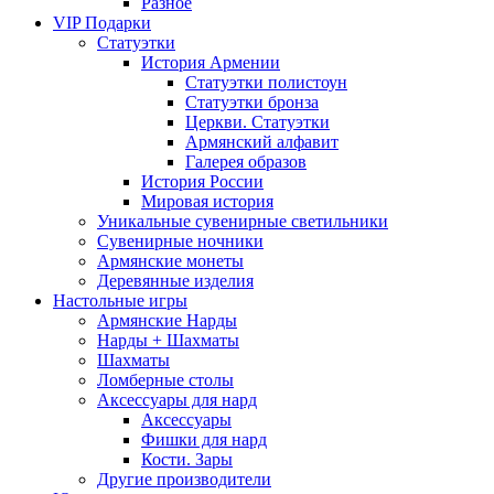
Разное
VIP Подарки
Статуэтки
История Армении
Статуэтки полистоун
Статуэтки бронза
Церкви. Статуэтки
Армянский алфавит
Галерея образов
История России
Мировая история
Уникальные сувенирные светильники
Сувенирные ночники
Армянские монеты
Деревянные изделия
Настольные игры
Армянские Нарды
Нарды + Шахматы
Шахматы
Ломберные столы
Аксессуары для нард
Аксессуары
Фишки для нард
Кости. Зары
Другие производители