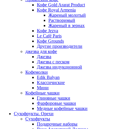
Кофе Gold Ararat Product
Кофе Royal Armenia
Жареный молотый
Растворимый
Жареный в зернах
Кофе Jezva
Le Café Paris
Кофе Grounds
Другие производители
джезва для кофе
Джезва
Джезва с песком
Джезва индукционной
Кофемолки
Edik Balyan
Классичиские
Мини
Кофейные чашки
Глиняные чашки
Фарфоровые чашки
Медные кофейные чашки
Сухофрукты. Орехи
Сухофрукты
Подарочные наборы