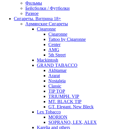
Фильмы
Бейсболки / Футболки
Разное
Сигареты. Витрина 18+
Армянские Сигареты
Cigaronne
Cigaronne
Tattoo by Cigaronne
Center
AMG
5th Street
Mackintosh
GRAND TABACCO
Akhtamar
Ararat
Nostalgia
Classic
TIP TOP
TRIUMPH. VIP
MT. BLACK TIP
GT. Elegant. New Bleck
Lex Tobacco
MORION
SOPRANO, LEX, ALEX
Karelia and others