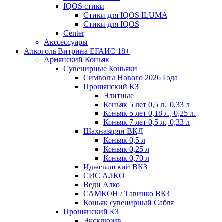
IQOS стики
Стики для IQOS ILUMA
Стики для IQOS
Сenter
Акссессуары
Алкоголь Витрина ЕГАИС 18+
Армянский Коньяк
Сувенирные Коньяки
Символы Нового 2026 Года
Прошянский КЗ
Элитные
Коньяк 5 лет 0,5 л., 0,33 л
Коньяк 5 лет 0,18 л., 0,25 л.
Коньяк 7 лет 0,5 л., 0,33 л
Шахназарян ВКД
Коньяк 0,5 л
Коньяк 0,25 л
Коньяк 0,70 л
Иджеванский ВКЗ
СИС АЛКО
Веди Алко
САМКОН / Тавинко ВКЗ
Коньяк сувенирный Сабля
Прошянский КЗ
Эксклюзив