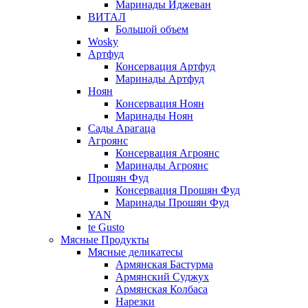
Маринады Иджеван
ВИТАЛ
Большой объем
Wosky
Артфуд
Консервация Артфуд
Маринады Артфуд
Ноян
Консервация Ноян
Маринады Ноян
Сады Арагаца
Агроянс
Консервация Агроянс
Маринады Агроянс
Прошян Фуд
Консервация Прошян Фуд
Маринады Прошян Фуд
YAN
te Gusto
Мясные Продукты
Мясные деликатесы
Армянская Бастурма
Армянский Суджух
Армянская Колбаса
Нарезки