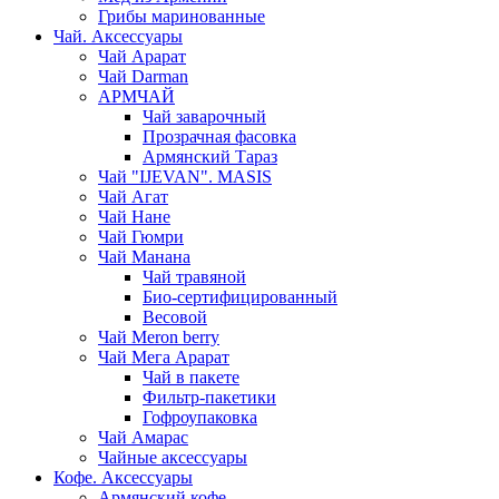
Грибы маринованные
Чай. Аксессуары
Чай Арарат
Чай Darman
АРМЧАЙ
Чай заварочный
Прозрачная фасовка
Армянский Тараз
Чай "IJEVAN". MASIS
Чай Агат
Чай Нане
Чай Гюмри
Чай Манана
Чай травяной
Био-сертифицированный
Весовой
Чай Meron berry
Чай Мега Арарат
Чай в пакете
Фильтр-пакетики
Гофроупаковка
Чай Амарас
Чайные аксессуары
Кофе. Аксессуары
Армянский кофе