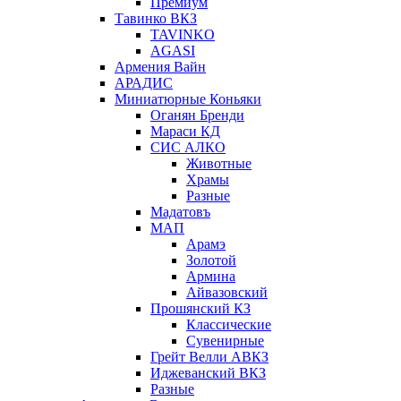
Премиум
Тавинко ВКЗ
TAVINKO
AGASI
Армения Вайн
АРАДИС
Миниатюрные Коньяки
Оганян Бренди
Мараси КД
СИС АЛКО
Животные
Храмы
Разные
Мадатовъ
МАП
Арамэ
Золотой
Армина
Айвазовский
Прошянский КЗ
Классические
Сувенирные
Грейт Велли АВКЗ
Иджеванский ВКЗ
Разные