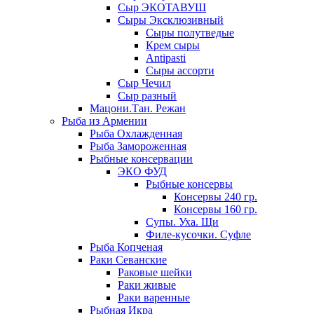
Сыр ЭКОТАВУШ
Сыры Эксклюзивный
Сыры полутведые
Крем сыры
Antipasti
Сыры ассорти
Сыр Чечил
Сыр разный
Мацони.Тан. Режан
Рыба из Армении
Рыба Охлажденная
Рыба Замороженная
Рыбные консервации
ЭКО ФУД
Рыбные консервы
Консервы 240 гр.
Консервы 160 гр.
Супы. Уха. Щи
Филе-кусочки. Суфле
Рыба Копченая
Раки Севанские
Раковые шейки
Раки живые
Раки варенные
Рыбная Икра