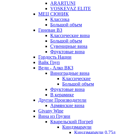
ARARTUNI
VOSKEVAZ ELITE
МЕЦ СЮНИК
Классика
Большой объем
Гиневан ВЗ
Классические вина
Большой объем
Сувенирные вина
Фруктовые вина
Гордость Нации
Вайк Груп
Веди - Алко ВКЗ
Виноградные вина
Классические
Большой объем
Фруктовые вина
В керамике
Другие Производители
Армянские вина
Givany Wine
Вина из Грузии
Кварельский Погреб
Киндзмараули
Киндзмараули 0,75л