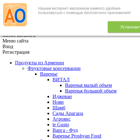
Нашим интернет-магазином намного удобнее
+7 (495) 646-888-1
пользоваться с помощью бесплатного приложения!
В корзине
0
товаров
Установи
x
Меню каталога
Меню сайта
Вход
Регистрация
Продукты из Армении
Фруктовые консервации
Варенье
ВИТАЛ
Варенья малый объем
Варенья большой объем
Иджеван
Ноян
Шамб
Сады Арагаца
Агроянс
te Gusto
Варга - Фуд
Варенье Proshyan Food