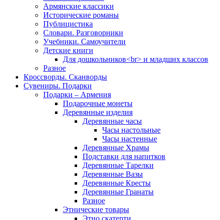
Армянские классики
Исторические романы
Публицистика
Словари. Разговорники
Учебники. Самоучители
Детские книги
Для дошкольников<br> и младших классов
Разное
Кроссворды. Сканворды
Сувениры. Подарки
Подарки – Армения
Подарочные монеты
Деревянные изделия
Деревянные часы
Часы настольные
Часы настенные
Деревянные Храмы
Подставки для напитков
Деревянные Тарелки
Деревянные Вазы
Деревянные Кресты
Деревянные Гранаты
Разное
Этнические товары
Этно скатерти