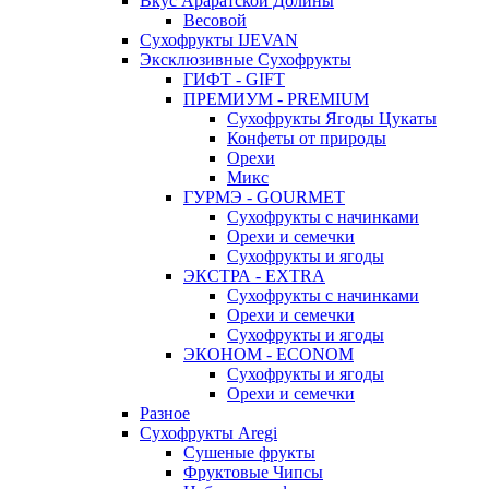
Вкус Араратской Долины
Весовой
Сухофрукты IJEVAN
Эксклюзивные Сухофрукты
ГИФТ - GIFT
ПРЕМИУМ - PREMIUM
Сухофрукты Ягоды Цукаты
Конфеты от природы
Орехи
Микс
ГУРМЭ - GOURMET
Сухофрукты с начинками
Орехи и семечки
Сухофрукты и ягоды
ЭКСТРА - EXTRA
Сухофрукты с начинками
Орехи и семечки
Сухофрукты и ягоды
ЭКОНОМ - ECONOM
Сухофрукты и ягоды
Орехи и семечки
Разное
Сухофрукты Aregi
Сушеные фрукты
Фруктовые Чипсы