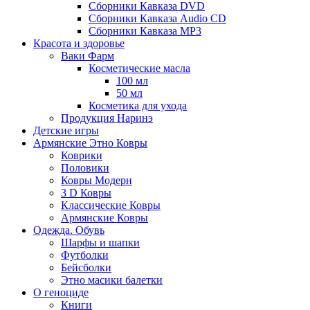
Сборники Кавказа DVD
Сборники Кавказа Audio CD
Сборники Кавказа MP3
Красота и здоровье
Ваки Фарм
Косметические масла
100 мл
50 мл
Косметика для ухода
Продукция Наринэ
Детские игры
Армянские Этно Ковры
Коврики
Половики
Ковры Модерн
3 D Ковры
Классические Ковры
Армянские Ковры
Одежда. Обувь
Шарфы и шапки
Футболки
Бейсболки
Этно масики балетки
О геноциде
Книги