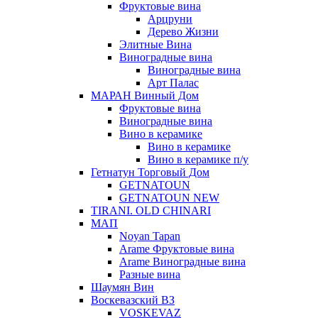
Фруктовые вина
Арцруни
Дерево Жизни
Элитные Вина
Виноградные вина
Виноградные вина
Арт Палас
МАРАН Винный Дом
Фруктовые вина
Виноградные вина
Вино в керамике
Вино в керамике
Вино в керамике п/у
Гетнатун Торговый Дом
GETNATOUN
GETNATOUN NEW
TIRANI. OLD CHINARI
МАП
Noyan Tapan
Arame Фруктовые вина
Arame Виноградные вина
Разные вина
Шаумян Вин
Воскевазский ВЗ
VOSKEVAZ