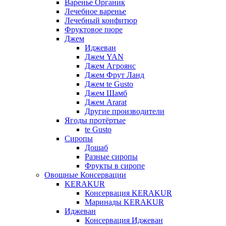
Варенье Органик
Лечебное варенье
Лечебный конфитюр
Фруктовое пюре
Джем
Иджеван
Джем YAN
Джем Агроянс
Джем Фрут Ланд
Джем te Gusto
Джем Шамб
Джем Ararat
Другие производители
Ягоды протёртые
te Gusto
Сиропы
Дошаб
Разные сиропы
Фрукты в сиропе
Овощные Консервации
KERAKUR
Консервация KERAKUR
Маринады KERAKUR
Иджеван
Консервация Иджеван