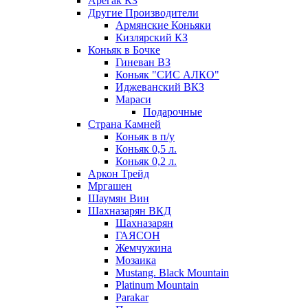
Арегак КЗ
Другие Производители
Армянские Коньяки
Кизлярский КЗ
Коньяк в Бочке
Гиневан ВЗ
Коньяк "СИС АЛКО"
Иджеванский ВКЗ
Мараси
Подарочные
Страна Камней
Коньяк в п/у
Коньяк 0,5 л.
Коньяк 0,2 л.
Аркон Трейд
Мргашен
Шаумян Вин
Шахназарян ВКД
Шахназарян
ГАЯСОН
Жемчужина
Мозаика
Mustang. Black Mountain
Platinum Mountain
Parakar