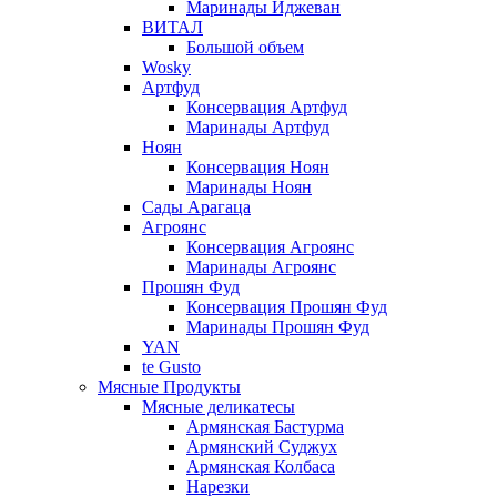
Маринады Иджеван
ВИТАЛ
Большой объем
Wosky
Артфуд
Консервация Артфуд
Маринады Артфуд
Ноян
Консервация Ноян
Маринады Ноян
Сады Арагаца
Агроянс
Консервация Агроянс
Маринады Агроянс
Прошян Фуд
Консервация Прошян Фуд
Маринады Прошян Фуд
YAN
te Gusto
Мясные Продукты
Мясные деликатесы
Армянская Бастурма
Армянский Суджух
Армянская Колбаса
Нарезки