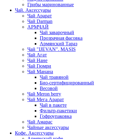
Грибы маринованные
Чай. Аксессуары
Чай Арарат
Чай Darman
АРМЧАЙ
Чай заварочный
Прозрачная фасовка
Армянский Тараз
Чай "IJEVAN". MASIS
Чай Агат
Чай Нане
Чай Гюмри
Чай Манана
Чай травяной
Био-сертифицированный
Весовой
Чай Meron berry
Чай Мега Арарат
Чай в пакете
Фильтр-пакетики
Гофроупаковка
Чай Амарас
Чайные аксессуары
Кофе. Аксессуары
Армянский кофе