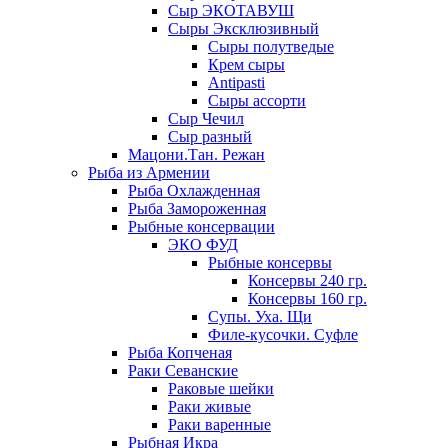
Сыр ЭКОТАВУШ
Сыры Эксклюзивный
Сыры полутведые
Крем сыры
Antipasti
Сыры ассорти
Сыр Чечил
Сыр разный
Мацони.Тан. Режан
Рыба из Армении
Рыба Охлажденная
Рыба Замороженная
Рыбные консервации
ЭКО ФУД
Рыбные консервы
Консервы 240 гр.
Консервы 160 гр.
Супы. Уха. Щи
Филе-кусочки. Суфле
Рыба Копченая
Раки Севанские
Раковые шейки
Раки живые
Раки варенные
Рыбная Икра