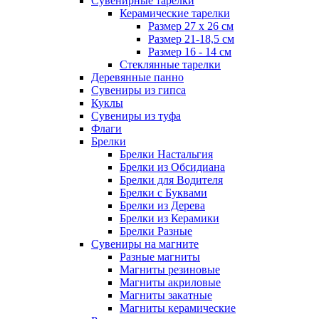
Сувенирные тарелки
Керамические тарелки
Размер 27 х 26 см
Размер 21-18,5 см
Размер 16 - 14 см
Стеклянные тарелки
Деревянные панно
Сувениры из гипса
Куклы
Сувениры из туфа
Флаги
Брелки
Брелки Настальгия
Брелки из Обсидиана
Брелки для Водителя
Брелки с Буквами
Брелки из Дерева
Брелки из Керамики
Брелки Разные
Сувениры на магните
Разные магниты
Магниты резиновые
Магниты акриловые
Магниты закатные
Магниты керамические