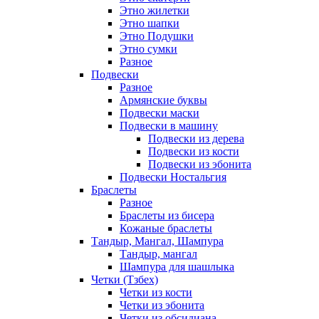
Этно жилетки
Этно шапки
Этно Подушки
Этно сумки
Разное
Подвески
Разное
Армянские буквы
Подвески маски
Подвески в машину
Подвески из дерева
Подвески из кости
Подвески из эбонита
Подвески Ностальгия
Браслеты
Разное
Браслеты из бисера
Кожаные браслеты
Тандыр, Мангал, Шампура
Тандыр, мангал
Шампура для шашлыка
Четки (Тзбех)
Четки из кости
Четки из эбонита
Четки из обсидиана