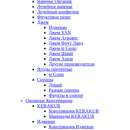
Варенье Органик
Лечебное варенье
Лечебный конфитюр
Фруктовое пюре
Джем
Иджеван
Джем YAN
Джем Агроянс
Джем Фрут Ланд
Джем te Gusto
Джем Шамб
Джем Ararat
Другие производители
Ягоды протёртые
te Gusto
Сиропы
Дошаб
Разные сиропы
Фрукты в сиропе
Овощные Консервации
KERAKUR
Консервация KERAKUR
Маринады KERAKUR
Иджеван
Консервация Иджеван