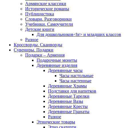
Армянские классики
Исторические романы
Публицистика
Словари. Разговорники
Учебники. Самоучители
Детские книги
Для дошкольников<br> и младших классов
Разное
Кроссворды. Сканворды
Сувениры. Подарки
Подарки – Армения
Подарочные монеты
Деревянные изделия
Деревянные часы
Часы настольные
Часы настенные
Деревянные Храмы
Подставки для напитков
Деревянные Тарелки
Деревянные Вазы
Деревянные Кресты
Деревянные Гранаты
Разное
Этнические товары
Этно скатерти