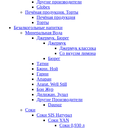
Другие производители
Globex
Печёная продукция. Торты
Печёная продукция
Торты
Безалкогольные напитки
Минеральная Вода
Джермук. Бюрег
Джермук
Джермук классика
Со вкусом лимона
Бюрег
Татни
Бжни. Ной
Гарни
Апаран
Ararat. Well Still
Бон Жур
Дилижан. Зулал
Другие Производители
Dausuz
Соки
Соки SIS Натурал
Соки YAN
Соки 0,930 л