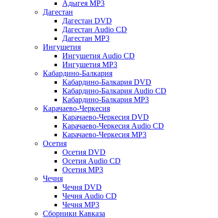
Адыгея MP3
Дагестан
Дагестан DVD
Дагестан Audio CD
Дагестан MP3
Ингушетия
Ингушетия Audio CD
Ингушетия MP3
Кабардино-Балкария
Кабардино-Балкария DVD
Кабардино-Балкария Audio CD
Кабардино-Балкария MP3
Карачаево-Черкесия
Карачаево-Черкесия DVD
Карачаево-Черкесия Audio CD
Карачаево-Черкесия MP3
Осетия
Осетия DVD
Осетия Audio CD
Осетия MP3
Чечня
Чечня DVD
Чечня Audio CD
Чечня MP3
Сборники Кавказа