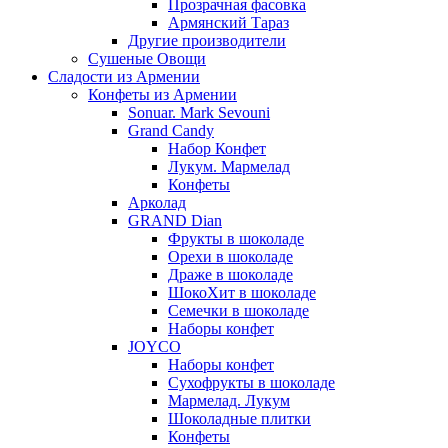
Прозрачная фасовка
Армянский Тараз
Другие производители
Сушеные Овощи
Сладости из Армении
Конфеты из Армении
Sonuar. Mark Sevouni
Grand Candy
Набор Конфет
Лукум. Мармелад
Конфеты
Арколад
GRAND Dian
Фрукты в шоколаде
Орехи в шоколаде
Драже в шоколаде
ШокоХит в шоколаде
Семечки в шоколаде
Наборы конфет
JOYCO
Наборы конфет
Сухофрукты в шоколаде
Мармелад. Лукум
Шоколадные плитки
Конфеты