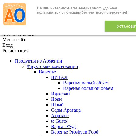
Нашим интернет-магазином намного удобнее
+7 (495) 646-888-1
пользоваться с помощью бесплатного приложения!
В корзине
0
товаров
Установи
x
Меню каталога
Меню сайта
Вход
Регистрация
Продукты из Армении
Фруктовые консервации
Варенье
ВИТАЛ
Варенья малый объем
Варенья большой объем
Иджеван
Ноян
Шамб
Сады Арагаца
Агроянс
te Gusto
Варга - Фуд
Варенье Proshyan Food