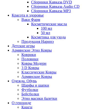
Сборники Кавказа DVD
Сборники Кавказа Audio CD
Сборники Кавказа MP3
Красота и здоровье
Ваки Фарм
Косметические масла
100 мл
50 мл
Косметика для ухода
Продукция Наринэ
Детские игры
Армянские Этно Ковры
Коврики
Половики
Ковры Модерн
3 D Ковры
Классические Ковры
Армянские Ковры
Одежда. Обувь
Шарфы и шапки
Футболки
Бейсболки
Этно масики балетки
О геноциде
Книги