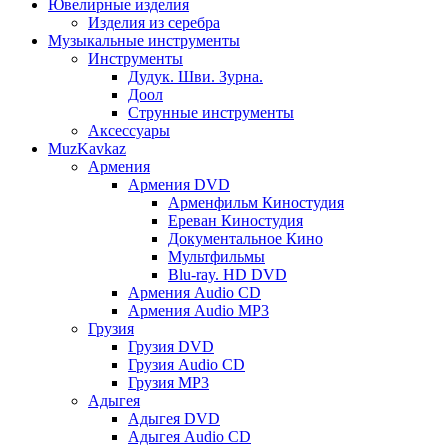
Ювелирные изделия
Изделия из серебра
Музыкальные инструменты
Инструменты
Дудук. Шви. Зурна.
Доол
Струнные инструменты
Аксессуары
MuzKavkaz
Армения
Армения DVD
Арменфильм Киностудия
Ереван Киностудия
Документальное Кино
Мультфильмы
Blu-ray. HD DVD
Армения Audio CD
Армения Audio MP3
Грузия
Грузия DVD
Грузия Audio CD
Грузия MP3
Адыгея
Адыгея DVD
Адыгея Audio CD