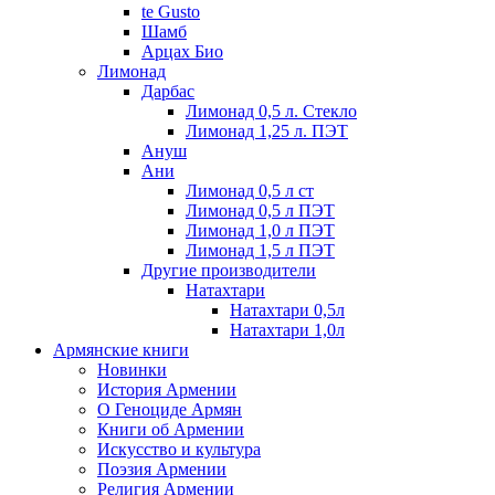
te Gusto
Шамб
Арцах Био
Лимонад
Дарбас
Лимонад 0,5 л. Стекло
Лимонад 1,25 л. ПЭТ
Ануш
Ани
Лимонад 0,5 л ст
Лимонад 0,5 л ПЭТ
Лимонад 1,0 л ПЭТ
Лимонад 1,5 л ПЭТ
Другие производители
Натахтари
Натахтари 0,5л
Натахтари 1,0л
Армянские книги
Новинки
История Армении
О Геноциде Армян
Книги об Армении
Иcкусство и культура
Поэзия Армении
Религия Армении