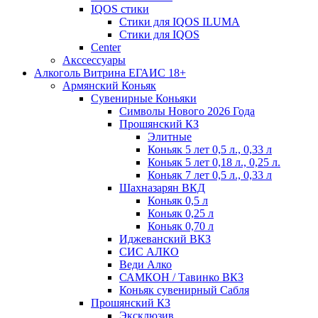
IQOS стики
Стики для IQOS ILUMA
Стики для IQOS
Сenter
Акссессуары
Алкоголь Витрина ЕГАИС 18+
Армянский Коньяк
Сувенирные Коньяки
Символы Нового 2026 Года
Прошянский КЗ
Элитные
Коньяк 5 лет 0,5 л., 0,33 л
Коньяк 5 лет 0,18 л., 0,25 л.
Коньяк 7 лет 0,5 л., 0,33 л
Шахназарян ВКД
Коньяк 0,5 л
Коньяк 0,25 л
Коньяк 0,70 л
Иджеванский ВКЗ
СИС АЛКО
Веди Алко
САМКОН / Тавинко ВКЗ
Коньяк сувенирный Сабля
Прошянский КЗ
Эксклюзив