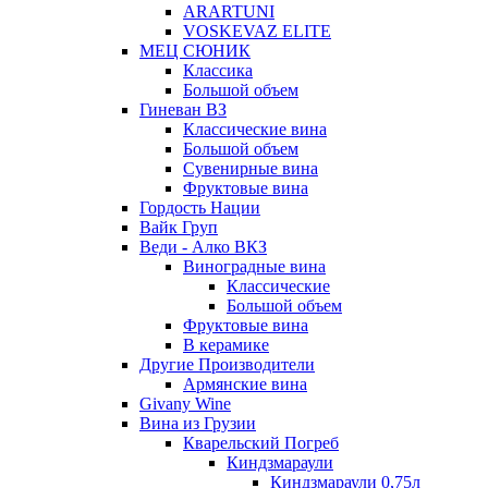
ARARTUNI
VOSKEVAZ ELITE
МЕЦ СЮНИК
Классика
Большой объем
Гиневан ВЗ
Классические вина
Большой объем
Сувенирные вина
Фруктовые вина
Гордость Нации
Вайк Груп
Веди - Алко ВКЗ
Виноградные вина
Классические
Большой объем
Фруктовые вина
В керамике
Другие Производители
Армянские вина
Givany Wine
Вина из Грузии
Кварельский Погреб
Киндзмараули
Киндзмараули 0,75л