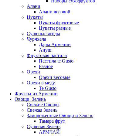
Наборы сухофруктов
Алани
Алани весовой
Цукаты
Цукаты фруктовые
Цукаты разные
Сушеные ягоды
Чурчхела
Дары Армении
Ануш
Фруктовая пастила
Пастила te Gusto
Разное
Орехи
Орехи весовые
Орехи в меду
Te Gusto
Фрукты из Армении
Овощи. Зелень
Свежие Овощи
Свежая Зелень
Замороженные Овощи и Зелень
Тамара фрут
Сушеная Зелень
АРМЧАЙ