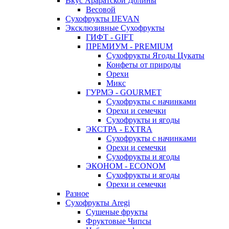
Вкус Араратской Долины
Весовой
Сухофрукты IJEVAN
Эксклюзивные Сухофрукты
ГИФТ - GIFT
ПРЕМИУМ - PREMIUM
Сухофрукты Ягоды Цукаты
Конфеты от природы
Орехи
Микс
ГУРМЭ - GOURMET
Сухофрукты с начинками
Орехи и семечки
Сухофрукты и ягоды
ЭКСТРА - EXTRA
Сухофрукты с начинками
Орехи и семечки
Сухофрукты и ягоды
ЭКОНОМ - ECONOM
Сухофрукты и ягоды
Орехи и семечки
Разное
Сухофрукты Aregi
Сушеные фрукты
Фруктовые Чипсы