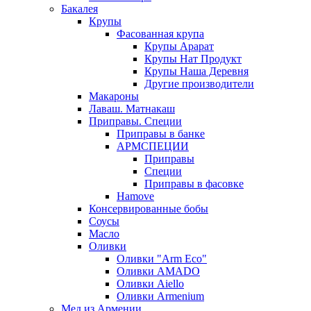
Бакалея
Крупы
Фасованная крупа
Крупы Арарат
Крупы Нат Продукт
Крупы Наша Деревня
Другие производители
Макароны
Лаваш. Матнакаш
Приправы. Специи
Приправы в банке
АРМСПЕЦИИ
Приправы
Специи
Приправы в фасовке
Hamove
Консервированные бобы
Соусы
Масло
Оливки
Оливки "Arm Eco"
Оливки AMADO
Оливки Aiello
Оливки Armenium
Мед из Армении