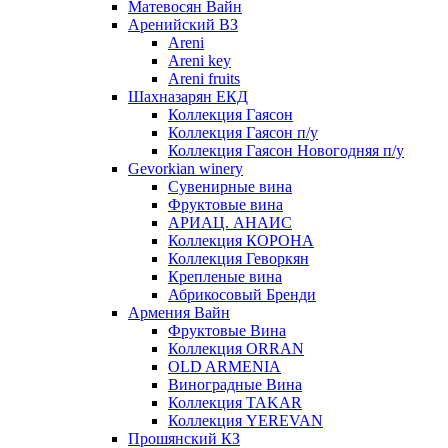
Матевосян Вайн
Аренийский ВЗ
Areni
Areni key
Areni fruits
Шахназарян ЕКД
Коллекция Гаясон
Коллекция Гаясон п/у
Коллекция Гаясон Новогодняя п/у
Gevorkian winery
Сувенирные вина
Фруктовые вина
АРИАЦ. АНАИС
Коллекция КОРОНА
Коллекция Геворкян
Крепленые вина
Абрикосовый Бренди
Армения Вайн
Фруктовые Вина
Коллекция ORRAN
OLD ARMENIA
Виноградные Вина
Коллекция TAKAR
Коллекция YEREVAN
Прошянский КЗ