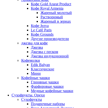
Кофе Gold Ararat Product
Кофе Royal Armenia
Жареный молотый
Растворимый
Жареный в зернах
Кофе Jezva
Le Café Paris
Кофе Grounds
Другие производители
джезва для кофе
Джезва
Джезва с песком
Джезва индукционной
Кофемолки
Edik Balyan
Классичиские
Мини
Кофейные чашки
Глиняные чашки
Фарфоровые чашки
Медные кофейные чашки
Сухофрукты. Орехи
Сухофрукты
Подарочные наборы