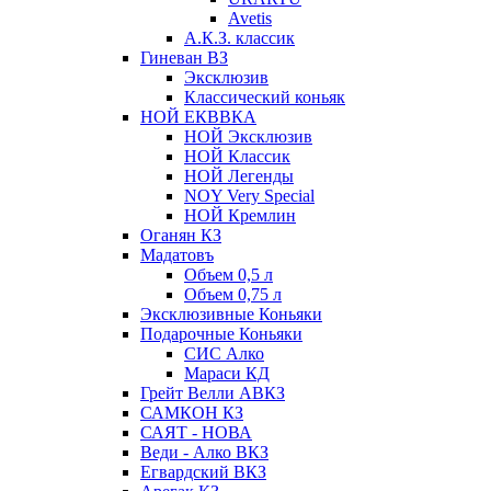
Avetis
А.К.З. классик
Гиневан ВЗ
Эксклюзив
Классический коньяк
НОЙ ЕКВВКА
НОЙ Эксклюзив
НОЙ Классик
НОЙ Легенды
NOY Very Speсial
НОЙ Кремлин
Оганян КЗ
Мадатовъ
Объем 0,5 л
Объем 0,75 л
Эксклюзивные Коньяки
Подарочные Коньяки
СИС Алко
Мараси КД
Грейт Велли АВКЗ
САМКОН КЗ
САЯТ - НОВА
Веди - Алко ВКЗ
Егвардский ВКЗ