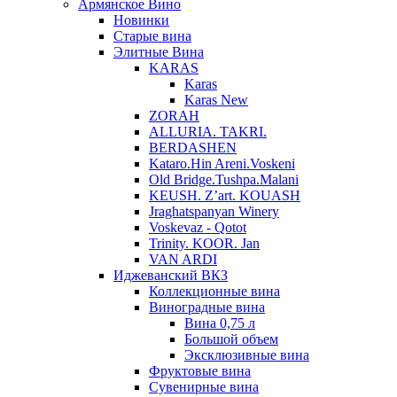
Армянское Вино
Новинки
Старые вина
Элитные Вина
KARAS
Karas
Karas New
ZORAH
ALLURIA. TAKRI.
BERDASHEN
Kataro.Hin Areni.Voskeni
Old Bridge.Tushpa.Malani
KEUSH. Z’art. KOUASH
Jraghatspanyan Winery
Voskevaz - Qotot
Trinity. KOOR. Jan
VAN ARDI
Иджеванский ВКЗ
Коллекционные вина
Виноградные вина
Вина 0,75 л
Большой объем
Эксклюзивные вина
Фруктовые вина
Cувенирные вина