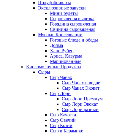
Полуфабрикаты
Эксклюзивные закуски
Мини-рулеты
Сыровяленая вырезка
Говядина сыровяленая
Свинина сыровяленая
Мясные Консервации
Готовые блюда и обеды
Долма
Хаш. Рубец
Ариса. Кавурма
Маринованные
Кисломолочные Продукты
Сыры
Сыр Чанах
Сыр Чанах в ведре
Сыр Чанах Экокат
Сыр Лори
Сыр Лори Премиум
Сыр Лори Экокат
Сыр Лори разный
Сыр Качотта
Сыр Овечий
Сыр Козий
Сыр в Керамике