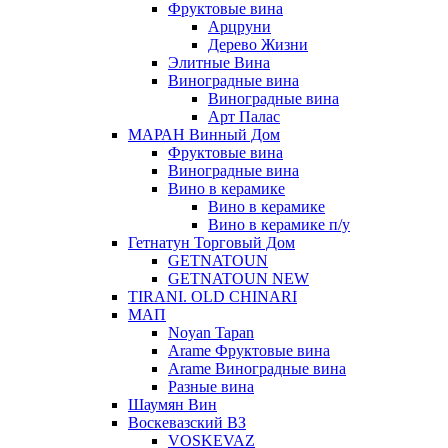
Фруктовые вина
Арцруни
Дерево Жизни
Элитные Вина
Виноградные вина
Виноградные вина
Арт Палас
МАРАН Винный Дом
Фруктовые вина
Виноградные вина
Вино в керамике
Вино в керамике
Вино в керамике п/у
Гетнатун Торговый Дом
GETNATOUN
GETNATOUN NEW
TIRANI. OLD CHINARI
МАП
Noyan Tapan
Arame Фруктовые вина
Arame Виноградные вина
Разные вина
Шаумян Вин
Воскевазский ВЗ
VOSKEVAZ