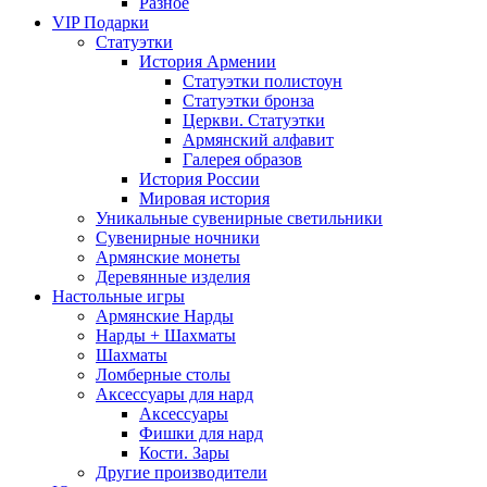
Разное
VIP Подарки
Статуэтки
История Армении
Статуэтки полистоун
Статуэтки бронза
Церкви. Статуэтки
Армянский алфавит
Галерея образов
История России
Мировая история
Уникальные сувенирные светильники
Сувенирные ночники
Армянские монеты
Деревянные изделия
Настольные игры
Армянские Нарды
Нарды + Шахматы
Шахматы
Ломберные столы
Аксессуары для нард
Аксессуары
Фишки для нард
Кости. Зары
Другие производители