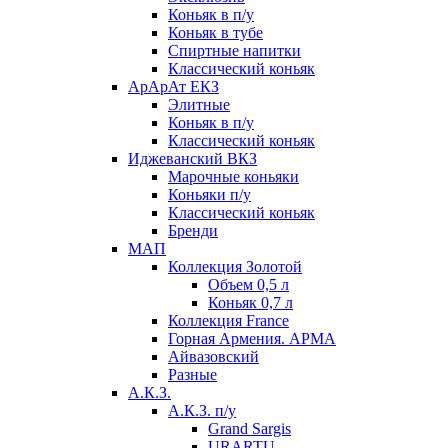
Коньяк в п/у
Коньяк в тубе
Спиртные напитки
Классический коньяк
АрАрАт ЕКЗ
Элитные
Коньяк в п/у
Классический коньяк
Иджеванский ВКЗ
Марочные коньяки
Коньяки п/у
Классический коньяк
Бренди
МАП
Коллекция Золотой
Объем 0,5 л
Коньяк 0,7 л
Коллекция France
Горная Армения. АРМА
Айвазовский
Разные
А.К.З.
А.К.З. п/у
Grand Sargis
URARTU