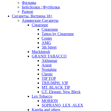
Фильмы
Бейсболки / Футболки
Разное
Сигареты. Витрина 18+
Армянские Сигареты
Cigaronne
Cigaronne
Tattoo by Cigaronne
Center
AMG
5th Street
Mackintosh
GRAND TABACCO
Akhtamar
Ararat
Nostalgia
Classic
TIP TOP
TRIUMPH. VIP
MT. BLACK TIP
GT. Elegant. New Bleck
Lex Tobacco
MORION
SOPRANO, LEX, ALEX
Karelia and others