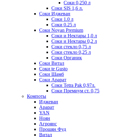
Соки 0,250 л
Соки SIS 1,6 л.
Соки Иджеван
Соки 1.0 л
Соки 0.25 л
Соки Noyan Premium
Соки и Нектары 1,0 л
Соки и Нектары 0,2 л
Соки стекло 0,75 л
Соки стекло 0,25 л
Соки Органик
Соки Витал
Соки te Gusto
Соки Шамб
Соки Арарат
Соки Tetra Pak 0,97л.
Соки Премиум ст. 0,75
Компоты
Иджеван
Арарат
YAN
Ноян
Агроянс
Прошян Фуд
Витал