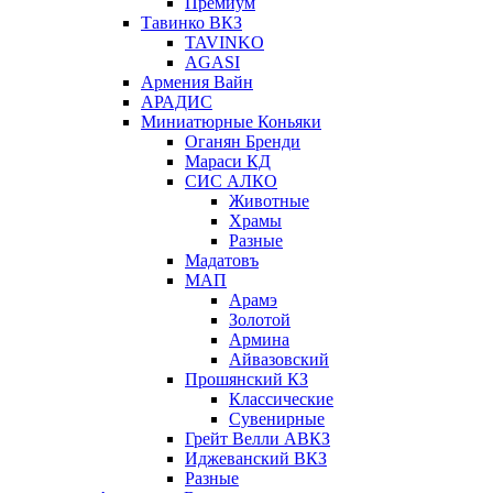
Премиум
Тавинко ВКЗ
TAVINKO
AGASI
Армения Вайн
АРАДИС
Миниатюрные Коньяки
Оганян Бренди
Мараси КД
СИС АЛКО
Животные
Храмы
Разные
Мадатовъ
МАП
Арамэ
Золотой
Армина
Айвазовский
Прошянский КЗ
Классические
Сувенирные
Грейт Велли АВКЗ
Иджеванский ВКЗ
Разные