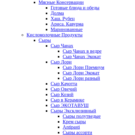
Мясные Консервации
Готовые блюда и обеды
Долма
Хаш. Рубец
Ариса. Кавурма
Маринованные
Кисломолочные Продукты
Сыры
Сыр Чанах
Сыр Чанах в ведре
Сыр Чанах Экокат
Сыр Лори
Сыр Лори Премиум
Сыр Лори Экокат
Сыр Лори разный
Сыр Качотта
Сыр Овечий
Сыр Козий
Сыр в Керамике
Сыр ЭКОТАВУШ
Сыры Эксклюзивный
Сыры полутведые
Крем сыры
Antipasti
Сыры ассорти