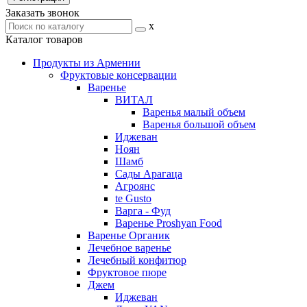
Заказать звонок
x
Каталог товаров
Продукты из Армении
Фруктовые консервации
Варенье
ВИТАЛ
Варенья малый объем
Варенья большой объем
Иджеван
Ноян
Шамб
Сады Арагаца
Агроянс
te Gusto
Варга - Фуд
Варенье Proshyan Food
Варенье Органик
Лечебное варенье
Лечебный конфитюр
Фруктовое пюре
Джем
Иджеван