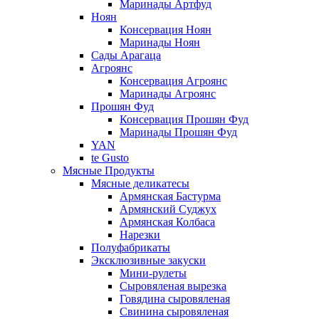
Маринады Артфуд
Ноян
Консервация Ноян
Маринады Ноян
Сады Арагаца
Агроянс
Консервация Агроянс
Маринады Агроянс
Прошян Фуд
Консервация Прошян Фуд
Маринады Прошян Фуд
YAN
te Gusto
Мясные Продукты
Мясные деликатесы
Армянская Бастурма
Армянский Суджух
Армянская Колбаса
Нарезки
Полуфабрикаты
Эксклюзивные закуски
Мини-рулеты
Сыровяленая вырезка
Говядина сыровяленая
Свинина сыровяленая