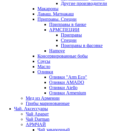
Другие производители
Макароны
Лаваш. Матнакаш
Приправы. Специи
Приправы в банке
АРМСПЕЦИИ
Приправы
Специи
Приправы в фасовке
Hamove
Консервированные бобы
Соусы
Масло
Оливки
Оливки "Arm Eco"
Оливки AMADO
Оливки Aiello
Оливки Armenium
Мед из Армении
Грибы маринованные
Чай. Аксессуары
Чай Арарат
Чай Darman
АРМЧАЙ
Чай заварочный