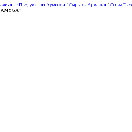
олочные Продукты из Армении
/
Сыры из Армении
/
Сыры Экс
р "AMYGA"