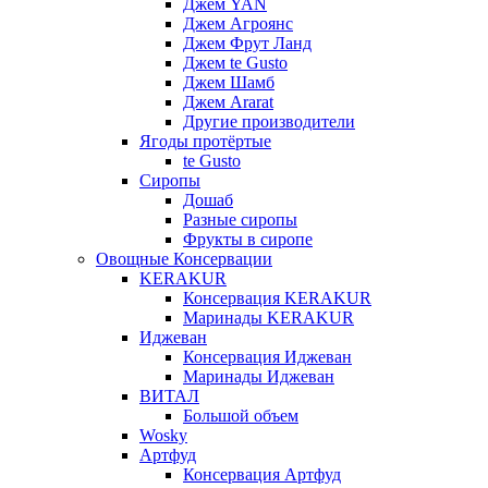
Джем YAN
Джем Агроянс
Джем Фрут Ланд
Джем te Gusto
Джем Шамб
Джем Ararat
Другие производители
Ягоды протёртые
te Gusto
Сиропы
Дошаб
Разные сиропы
Фрукты в сиропе
Овощные Консервации
KERAKUR
Консервация KERAKUR
Маринады KERAKUR
Иджеван
Консервация Иджеван
Маринады Иджеван
ВИТАЛ
Большой объем
Wosky
Артфуд
Консервация Артфуд