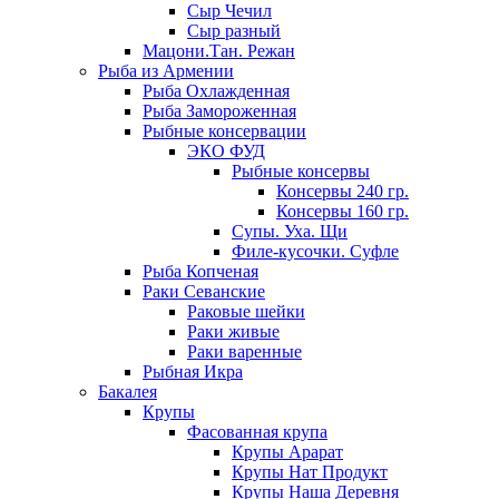
Сыр Чечил
Сыр разный
Мацони.Тан. Режан
Рыба из Армении
Рыба Охлажденная
Рыба Замороженная
Рыбные консервации
ЭКО ФУД
Рыбные консервы
Консервы 240 гр.
Консервы 160 гр.
Супы. Уха. Щи
Филе-кусочки. Суфле
Рыба Копченая
Раки Севанские
Раковые шейки
Раки живые
Раки варенные
Рыбная Икра
Бакалея
Крупы
Фасованная крупа
Крупы Арарат
Крупы Нат Продукт
Крупы Наша Деревня