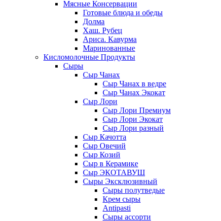
Мясные Консервации
Готовые блюда и обеды
Долма
Хаш. Рубец
Ариса. Кавурма
Маринованные
Кисломолочные Продукты
Сыры
Сыр Чанах
Сыр Чанах в ведре
Сыр Чанах Экокат
Сыр Лори
Сыр Лори Премиум
Сыр Лори Экокат
Сыр Лори разный
Сыр Качотта
Сыр Овечий
Сыр Козий
Сыр в Керамике
Сыр ЭКОТАВУШ
Сыры Эксклюзивный
Сыры полутведые
Крем сыры
Antipasti
Сыры ассорти