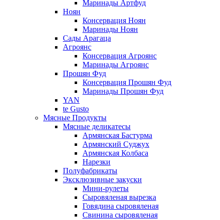
Маринады Артфуд
Ноян
Консервация Ноян
Маринады Ноян
Сады Арагаца
Агроянс
Консервация Агроянс
Маринады Агроянс
Прошян Фуд
Консервация Прошян Фуд
Маринады Прошян Фуд
YAN
te Gusto
Мясные Продукты
Мясные деликатесы
Армянская Бастурма
Армянский Суджух
Армянская Колбаса
Нарезки
Полуфабрикаты
Эксклюзивные закуски
Мини-рулеты
Сыровяленая вырезка
Говядина сыровяленая
Свинина сыровяленая