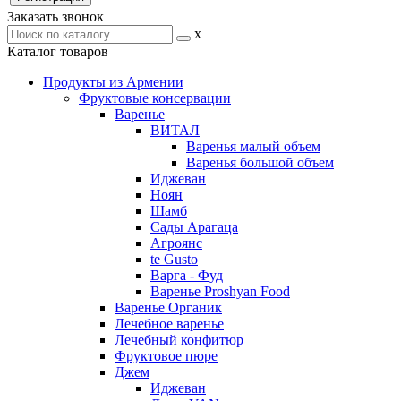
Заказать звонок
x
Каталог товаров
Продукты из Армении
Фруктовые консервации
Варенье
ВИТАЛ
Варенья малый объем
Варенья большой объем
Иджеван
Ноян
Шамб
Сады Арагаца
Агроянс
te Gusto
Варга - Фуд
Варенье Proshyan Food
Варенье Органик
Лечебное варенье
Лечебный конфитюр
Фруктовое пюре
Джем
Иджеван