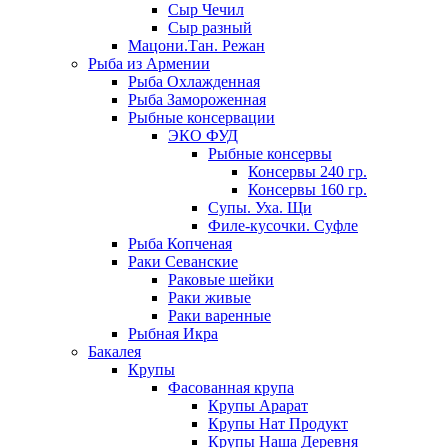
Сыр Чечил
Сыр разный
Мацони.Тан. Режан
Рыба из Армении
Рыба Охлажденная
Рыба Замороженная
Рыбные консервации
ЭКО ФУД
Рыбные консервы
Консервы 240 гр.
Консервы 160 гр.
Супы. Уха. Щи
Филе-кусочки. Суфле
Рыба Копченая
Раки Севанские
Раковые шейки
Раки живые
Раки варенные
Рыбная Икра
Бакалея
Крупы
Фасованная крупа
Крупы Арарат
Крупы Нат Продукт
Крупы Наша Деревня