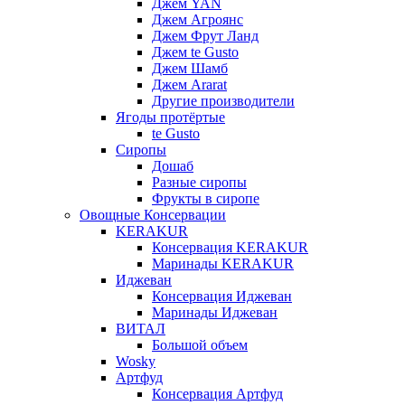
Джем YAN
Джем Агроянс
Джем Фрут Ланд
Джем te Gusto
Джем Шамб
Джем Ararat
Другие производители
Ягоды протёртые
te Gusto
Сиропы
Дошаб
Разные сиропы
Фрукты в сиропе
Овощные Консервации
KERAKUR
Консервация KERAKUR
Маринады KERAKUR
Иджеван
Консервация Иджеван
Маринады Иджеван
ВИТАЛ
Большой объем
Wosky
Артфуд
Консервация Артфуд