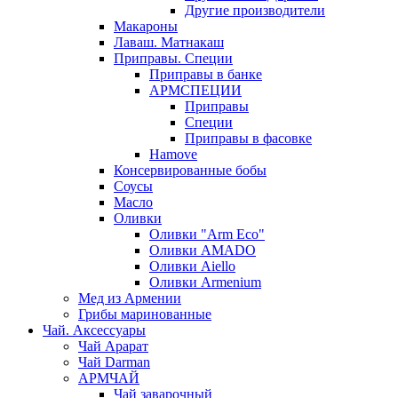
Другие производители
Макароны
Лаваш. Матнакаш
Приправы. Специи
Приправы в банке
АРМСПЕЦИИ
Приправы
Специи
Приправы в фасовке
Hamove
Консервированные бобы
Соусы
Масло
Оливки
Оливки "Arm Eco"
Оливки AMADO
Оливки Aiello
Оливки Armenium
Мед из Армении
Грибы маринованные
Чай. Аксессуары
Чай Арарат
Чай Darman
АРМЧАЙ
Чай заварочный