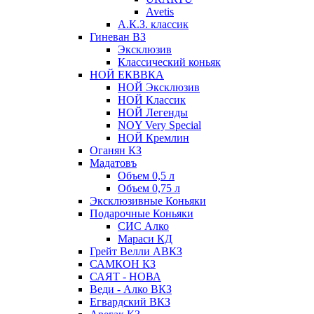
Avetis
А.К.З. классик
Гиневан ВЗ
Эксклюзив
Классический коньяк
НОЙ ЕКВВКА
НОЙ Эксклюзив
НОЙ Классик
НОЙ Легенды
NOY Very Speсial
НОЙ Кремлин
Оганян КЗ
Мадатовъ
Объем 0,5 л
Объем 0,75 л
Эксклюзивные Коньяки
Подарочные Коньяки
СИС Алко
Мараси КД
Грейт Велли АВКЗ
САМКОН КЗ
САЯТ - НОВА
Веди - Алко ВКЗ
Егвардский ВКЗ