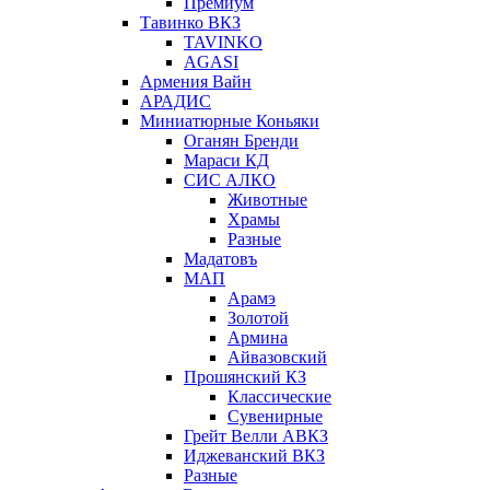
Премиум
Тавинко ВКЗ
TAVINKO
AGASI
Армения Вайн
АРАДИС
Миниатюрные Коньяки
Оганян Бренди
Мараси КД
СИС АЛКО
Животные
Храмы
Разные
Мадатовъ
МАП
Арамэ
Золотой
Армина
Айвазовский
Прошянский КЗ
Классические
Сувенирные
Грейт Велли АВКЗ
Иджеванский ВКЗ
Разные