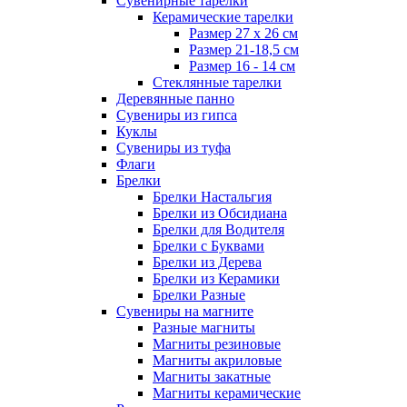
Сувенирные тарелки
Керамические тарелки
Размер 27 х 26 см
Размер 21-18,5 см
Размер 16 - 14 см
Стеклянные тарелки
Деревянные панно
Сувениры из гипса
Куклы
Сувениры из туфа
Флаги
Брелки
Брелки Настальгия
Брелки из Обсидиана
Брелки для Водителя
Брелки с Буквами
Брелки из Дерева
Брелки из Керамики
Брелки Разные
Сувениры на магните
Разные магниты
Магниты резиновые
Магниты акриловые
Магниты закатные
Магниты керамические