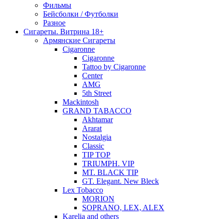
Фильмы
Бейсболки / Футболки
Разное
Сигареты. Витрина 18+
Армянские Сигареты
Cigaronne
Cigaronne
Tattoo by Cigaronne
Center
AMG
5th Street
Mackintosh
GRAND TABACCO
Akhtamar
Ararat
Nostalgia
Classic
TIP TOP
TRIUMPH. VIP
MT. BLACK TIP
GT. Elegant. New Bleck
Lex Tobacco
MORION
SOPRANO, LEX, ALEX
Karelia and others