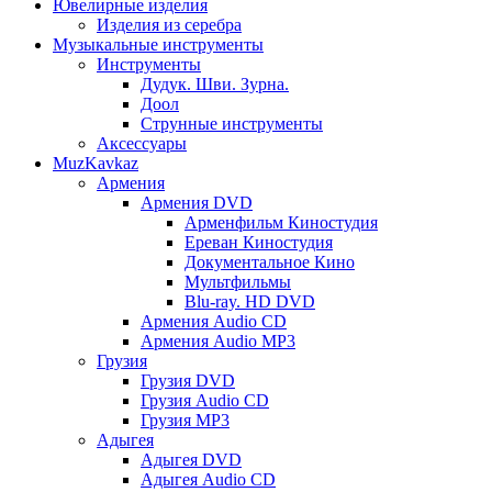
Ювелирные изделия
Изделия из серебра
Музыкальные инструменты
Инструменты
Дудук. Шви. Зурна.
Доол
Струнные инструменты
Аксессуары
MuzKavkaz
Армения
Армения DVD
Арменфильм Киностудия
Ереван Киностудия
Документальное Кино
Мультфильмы
Blu-ray. HD DVD
Армения Audio CD
Армения Audio MP3
Грузия
Грузия DVD
Грузия Audio CD
Грузия MP3
Адыгея
Адыгея DVD
Адыгея Audio CD