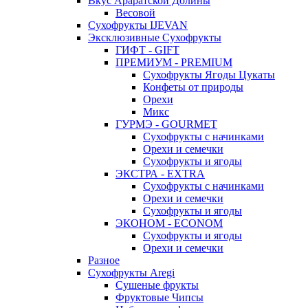
Вкус Араратской Долины
Весовой
Сухофрукты IJEVAN
Эксклюзивные Сухофрукты
ГИФТ - GIFT
ПРЕМИУМ - PREMIUM
Сухофрукты Ягоды Цукаты
Конфеты от природы
Орехи
Микс
ГУРМЭ - GOURMET
Сухофрукты с начинками
Орехи и семечки
Сухофрукты и ягоды
ЭКСТРА - EXTRA
Сухофрукты с начинками
Орехи и семечки
Сухофрукты и ягоды
ЭКОНОМ - ECONOM
Сухофрукты и ягоды
Орехи и семечки
Разное
Сухофрукты Aregi
Сушеные фрукты
Фруктовые Чипсы