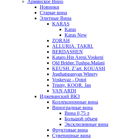
Армянское Вино
Новинки
Старые вина
Элитные Вина
KARAS
Karas
Karas New
ZORAH
ALLURIA. TAKRI.
BERDASHEN
Kataro.Hin Areni.Voskeni
Old Bridge.Tushpa.Malani
KEUSH. Z’art. KOUASH
Jraghatspanyan Winery
Voskevaz - Qotot
Trinity. KOOR. Jan
VAN ARDI
Иджеванский ВКЗ
Коллекционные вина
Виноградные вина
Вина 0,75 л
Большой объем
Эксклюзивные вина
Фруктовые вина
Cувенирные вина