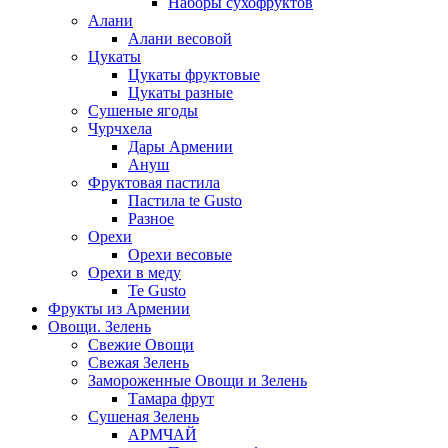
Наборы сухофруктов
Алани
Алани весовой
Цукаты
Цукаты фруктовые
Цукаты разные
Сушеные ягоды
Чурчхела
Дары Армении
Ануш
Фруктовая пастила
Пастила te Gusto
Разное
Орехи
Орехи весовые
Орехи в меду
Te Gusto
Фрукты из Армении
Овощи. Зелень
Свежие Овощи
Свежая Зелень
Замороженные Овощи и Зелень
Тамара фрут
Сушеная Зелень
АРМЧАЙ