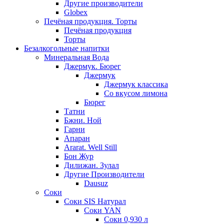
Другие производители
Globex
Печёная продукция. Торты
Печёная продукция
Торты
Безалкогольные напитки
Минеральная Вода
Джермук. Бюрег
Джермук
Джермук классика
Со вкусом лимона
Бюрег
Татни
Бжни. Ной
Гарни
Апаран
Ararat. Well Still
Бон Жур
Дилижан. Зулал
Другие Производители
Dausuz
Соки
Соки SIS Натурал
Соки YAN
Соки 0,930 л