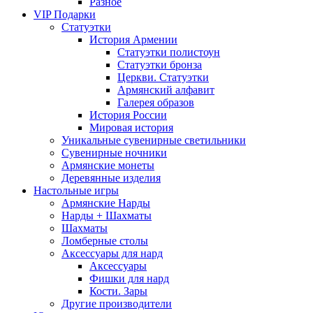
Разное
VIP Подарки
Статуэтки
История Армении
Статуэтки полистоун
Статуэтки бронза
Церкви. Статуэтки
Армянский алфавит
Галерея образов
История России
Мировая история
Уникальные сувенирные светильники
Сувенирные ночники
Армянские монеты
Деревянные изделия
Настольные игры
Армянские Нарды
Нарды + Шахматы
Шахматы
Ломберные столы
Аксессуары для нард
Аксессуары
Фишки для нард
Кости. Зары
Другие производители