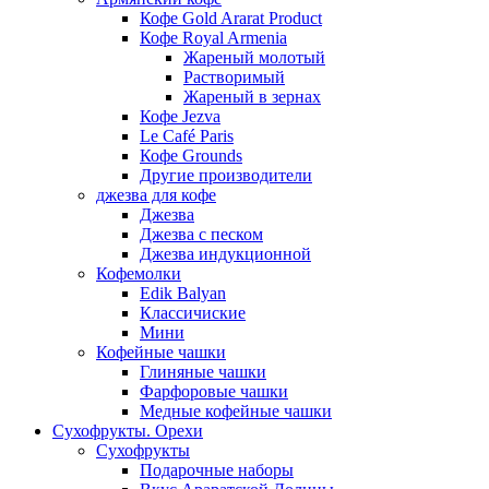
Кофе Gold Ararat Product
Кофе Royal Armenia
Жареный молотый
Растворимый
Жареный в зернах
Кофе Jezva
Le Café Paris
Кофе Grounds
Другие производители
джезва для кофе
Джезва
Джезва с песком
Джезва индукционной
Кофемолки
Edik Balyan
Классичиские
Мини
Кофейные чашки
Глиняные чашки
Фарфоровые чашки
Медные кофейные чашки
Сухофрукты. Орехи
Сухофрукты
Подарочные наборы