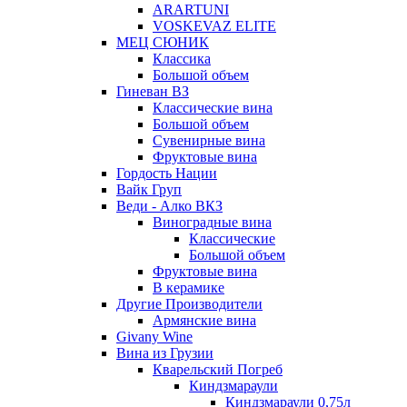
ARARTUNI
VOSKEVAZ ELITE
МЕЦ СЮНИК
Классика
Большой объем
Гиневан ВЗ
Классические вина
Большой объем
Сувенирные вина
Фруктовые вина
Гордость Нации
Вайк Груп
Веди - Алко ВКЗ
Виноградные вина
Классические
Большой объем
Фруктовые вина
В керамике
Другие Производители
Армянские вина
Givany Wine
Вина из Грузии
Кварельский Погреб
Киндзмараули
Киндзмараули 0,75л