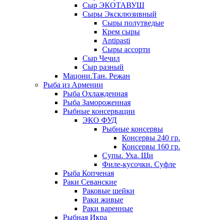
Сыр ЭКОТАВУШ
Сыры Эксклюзивный
Сыры полутведые
Крем сыры
Antipasti
Сыры ассорти
Сыр Чечил
Сыр разный
Мацони.Тан. Режан
Рыба из Армении
Рыба Охлажденная
Рыба Замороженная
Рыбные консервации
ЭКО ФУД
Рыбные консервы
Консервы 240 гр.
Консервы 160 гр.
Супы. Уха. Щи
Филе-кусочки. Суфле
Рыба Копченая
Раки Севанские
Раковые шейки
Раки живые
Раки варенные
Рыбная Икра