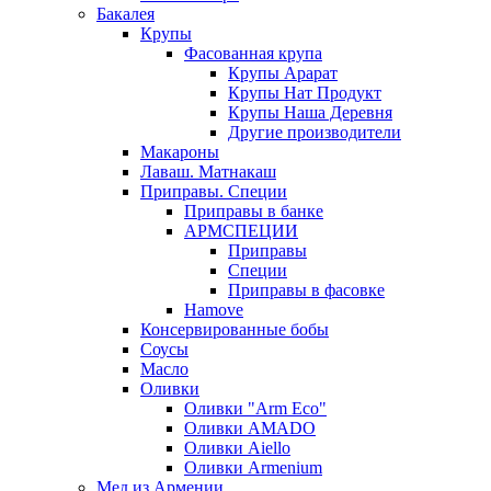
Бакалея
Крупы
Фасованная крупа
Крупы Арарат
Крупы Нат Продукт
Крупы Наша Деревня
Другие производители
Макароны
Лаваш. Матнакаш
Приправы. Специи
Приправы в банке
АРМСПЕЦИИ
Приправы
Специи
Приправы в фасовке
Hamove
Консервированные бобы
Соусы
Масло
Оливки
Оливки "Arm Eco"
Оливки AMADO
Оливки Aiello
Оливки Armenium
Мед из Армении