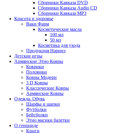
Сборники Кавказа DVD
Сборники Кавказа Audio CD
Сборники Кавказа MP3
Красота и здоровье
Ваки Фарм
Косметические масла
100 мл
50 мл
Косметика для ухода
Продукция Наринэ
Детские игры
Армянские Этно Ковры
Коврики
Половики
Ковры Модерн
3 D Ковры
Классические Ковры
Армянские Ковры
Одежда. Обувь
Шарфы и шапки
Футболки
Бейсболки
Этно масики балетки
О геноциде
Книги