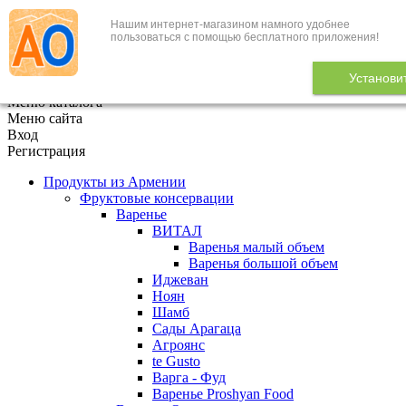
Нашим интернет-магазином намного удобнее
+7 (495) 646-888-1
пользоваться с помощью бесплатного приложения!
В корзине
0
товаров
Установи
x
Меню каталога
Меню сайта
Вход
Регистрация
Продукты из Армении
Фруктовые консервации
Варенье
ВИТАЛ
Варенья малый объем
Варенья большой объем
Иджеван
Ноян
Шамб
Сады Арагаца
Агроянс
te Gusto
Варга - Фуд
Варенье Proshyan Food