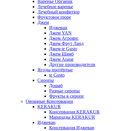
Варенье Органик
Лечебное варенье
Лечебный конфитюр
Фруктовое пюре
Джем
Иджеван
Джем YAN
Джем Агроянс
Джем Фрут Ланд
Джем te Gusto
Джем Шамб
Джем Ararat
Другие производители
Ягоды протёртые
te Gusto
Сиропы
Дошаб
Разные сиропы
Фрукты в сиропе
Овощные Консервации
KERAKUR
Консервация KERAKUR
Маринады KERAKUR
Иджеван
Консервация Иджеван