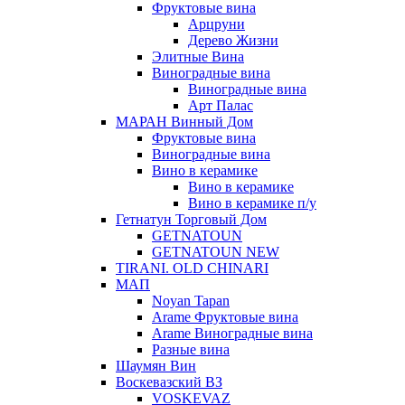
Фруктовые вина
Арцруни
Дерево Жизни
Элитные Вина
Виноградные вина
Виноградные вина
Арт Палас
МАРАН Винный Дом
Фруктовые вина
Виноградные вина
Вино в керамике
Вино в керамике
Вино в керамике п/у
Гетнатун Торговый Дом
GETNATOUN
GETNATOUN NEW
TIRANI. OLD CHINARI
МАП
Noyan Tapan
Arame Фруктовые вина
Arame Виноградные вина
Разные вина
Шаумян Вин
Воскевазский ВЗ
VOSKEVAZ