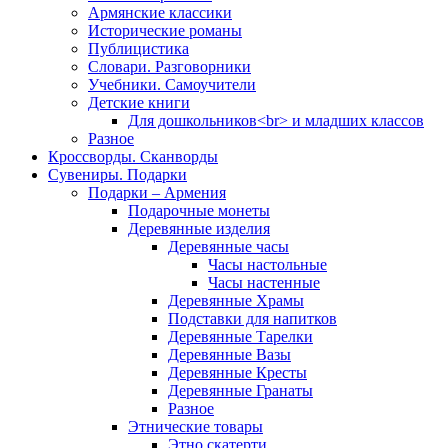
Армянские классики
Исторические романы
Публицистика
Словари. Разговорники
Учебники. Самоучители
Детские книги
Для дошкольников<br> и младших классов
Разное
Кроссворды. Сканворды
Сувениры. Подарки
Подарки – Армения
Подарочные монеты
Деревянные изделия
Деревянные часы
Часы настольные
Часы настенные
Деревянные Храмы
Подставки для напитков
Деревянные Тарелки
Деревянные Вазы
Деревянные Кресты
Деревянные Гранаты
Разное
Этнические товары
Этно скатерти