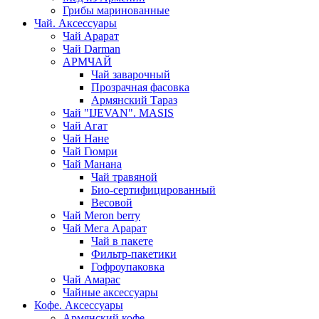
Грибы маринованные
Чай. Аксессуары
Чай Арарат
Чай Darman
АРМЧАЙ
Чай заварочный
Прозрачная фасовка
Армянский Тараз
Чай "IJEVAN". MASIS
Чай Агат
Чай Нане
Чай Гюмри
Чай Манана
Чай травяной
Био-сертифицированный
Весовой
Чай Meron berry
Чай Мега Арарат
Чай в пакете
Фильтр-пакетики
Гофроупаковка
Чай Амарас
Чайные аксессуары
Кофе. Аксессуары
Армянский кофе