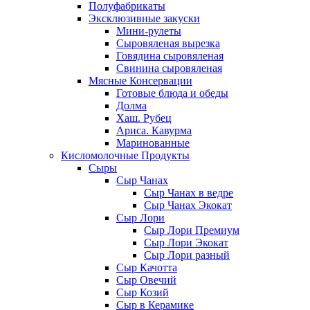
Полуфабрикаты
Эксклюзивные закуски
Мини-рулеты
Сыровяленая вырезка
Говядина сыровяленая
Свинина сыровяленая
Мясные Консервации
Готовые блюда и обеды
Долма
Хаш. Рубец
Ариса. Кавурма
Маринованные
Кисломолочные Продукты
Сыры
Сыр Чанах
Сыр Чанах в ведре
Сыр Чанах Экокат
Сыр Лори
Сыр Лори Премиум
Сыр Лори Экокат
Сыр Лори разный
Сыр Качотта
Сыр Овечий
Сыр Козий
Сыр в Керамике