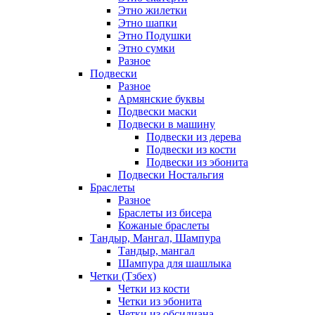
Этно жилетки
Этно шапки
Этно Подушки
Этно сумки
Разное
Подвески
Разное
Армянские буквы
Подвески маски
Подвески в машину
Подвески из дерева
Подвески из кости
Подвески из эбонита
Подвески Ностальгия
Браслеты
Разное
Браслеты из бисера
Кожаные браслеты
Тандыр, Мангал, Шампура
Тандыр, мангал
Шампура для шашлыка
Четки (Тзбех)
Четки из кости
Четки из эбонита
Четки из обсидиана