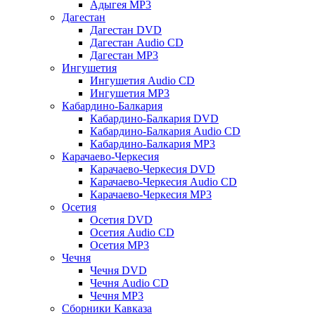
Адыгея MP3
Дагестан
Дагестан DVD
Дагестан Audio CD
Дагестан MP3
Ингушетия
Ингушетия Audio CD
Ингушетия MP3
Кабардино-Балкария
Кабардино-Балкария DVD
Кабардино-Балкария Audio CD
Кабардино-Балкария MP3
Карачаево-Черкесия
Карачаево-Черкесия DVD
Карачаево-Черкесия Audio CD
Карачаево-Черкесия MP3
Осетия
Осетия DVD
Осетия Audio CD
Осетия MP3
Чечня
Чечня DVD
Чечня Audio CD
Чечня MP3
Сборники Кавказа