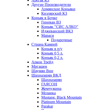
Арегак КЗ
Другие Производители
Армянские Коньяки
Кизлярский КЗ
Коньяк в Бочке
Гиневан ВЗ
Коньяк "СИС АЛКО"
Иджеванский ВКЗ
Мараси
Подарочные
Страна Камней
Коньяк в п/у
Коньяк 0,5 л.
Коньяк 0,2 л.
Аркон Трейд
Мргашен
Шаумян Вин
Шахназарян ВКД
Шахназарян
ГАЯСОН
Жемчужина
Мозаика
Mustang. Black Mountain
Platinum Mountain
Parakar