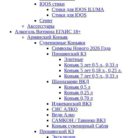
IQOS стики
Стики для IQOS ILUMA
Стики для IQOS
Сenter
Акссессуары
Алкоголь Витрина ЕГАИС 18+
Армянский Коньяк
Сувенирные Коньяки
Символы Нового 2026 Года
Прошянский КЗ
Элитные
Коньяк 5 лет 0,5 л., 0,33 л
Коньяк 5 лет 0,18 л., 0,25 л.
Коньяк 7 лет 0,5 л., 0,33 л
Шахназарян ВКД
Коньяк 0,5 л
Коньяк 0,25 л
Коньяк 0,70 л
Иджеванский ВКЗ
СИС АЛКО
Веди Алко
САМКОН / Тавинко ВКЗ
Коньяк сувенирный Сабля
Прошянский КЗ
Эксклюзив