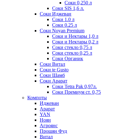
Соки 0,250 л
Соки SIS 1,6 л.
Соки Иджеван
Соки 1.0 л
Соки 0.25 л
Соки Noyan Premium
Соки и Нектары 1,0 л
Соки и Нектары 0,2 л
Соки стекло 0,75 л
Соки стекло 0,25 л
Соки Органик
Соки Витал
Соки te Gusto
Соки Шамб
Соки Арарат
Соки Tetra Pak 0,97л.
Соки Премиум ст. 0,75
Компоты
Иджеван
Арарат
YAN
Ноян
Агроянс
Прошян Фуд
Витал