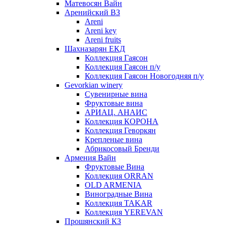
Матевосян Вайн
Аренийский ВЗ
Areni
Areni key
Areni fruits
Шахназарян ЕКД
Коллекция Гаясон
Коллекция Гаясон п/у
Коллекция Гаясон Новогодняя п/у
Gevorkian winery
Сувенирные вина
Фруктовые вина
АРИАЦ. АНАИС
Коллекция КОРОНА
Коллекция Геворкян
Крепленые вина
Абрикосовый Бренди
Армения Вайн
Фруктовые Вина
Коллекция ORRAN
OLD ARMENIA
Виноградные Вина
Коллекция TAKAR
Коллекция YEREVAN
Прошянский КЗ