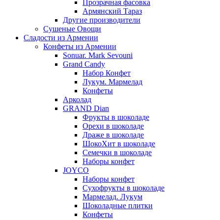
Прозрачная фасовка
Армянский Тараз
Другие производители
Сушеные Овощи
Сладости из Армении
Конфеты из Армении
Sonuar. Mark Sevouni
Grand Candy
Набор Конфет
Лукум. Мармелад
Конфеты
Арколад
GRAND Dian
Фрукты в шоколаде
Орехи в шоколаде
Драже в шоколаде
ШокоХит в шоколаде
Семечки в шоколаде
Наборы конфет
JOYCO
Наборы конфет
Сухофрукты в шоколаде
Мармелад. Лукум
Шоколадные плитки
Конфеты