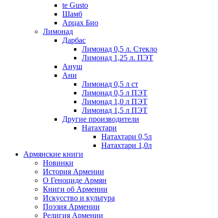
te Gusto
Шамб
Арцах Био
Лимонад
Дарбас
Лимонад 0,5 л. Стекло
Лимонад 1,25 л. ПЭТ
Ануш
Ани
Лимонад 0,5 л ст
Лимонад 0,5 л ПЭТ
Лимонад 1,0 л ПЭТ
Лимонад 1,5 л ПЭТ
Другие производители
Натахтари
Натахтари 0,5л
Натахтари 1,0л
Армянские книги
Новинки
История Армении
О Геноциде Армян
Книги об Армении
Иcкусство и культура
Поэзия Армении
Религия Армении