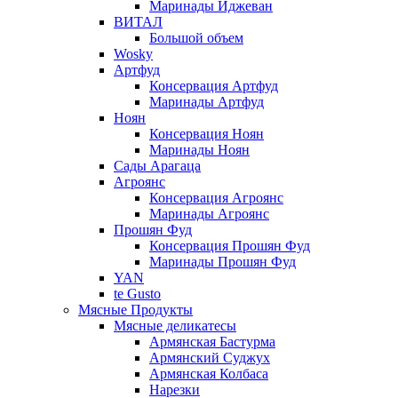
Маринады Иджеван
ВИТАЛ
Большой объем
Wosky
Артфуд
Консервация Артфуд
Маринады Артфуд
Ноян
Консервация Ноян
Маринады Ноян
Сады Арагаца
Агроянс
Консервация Агроянс
Маринады Агроянс
Прошян Фуд
Консервация Прошян Фуд
Маринады Прошян Фуд
YAN
te Gusto
Мясные Продукты
Мясные деликатесы
Армянская Бастурма
Армянский Суджух
Армянская Колбаса
Нарезки