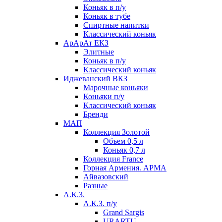
Коньяк в п/у
Коньяк в тубе
Спиртные напитки
Классический коньяк
АрАрАт ЕКЗ
Элитные
Коньяк в п/у
Классический коньяк
Иджеванский ВКЗ
Марочные коньяки
Коньяки п/у
Классический коньяк
Бренди
МАП
Коллекция Золотой
Объем 0,5 л
Коньяк 0,7 л
Коллекция France
Горная Армения. АРМА
Айвазовский
Разные
А.К.З.
А.К.З. п/у
Grand Sargis
URARTU