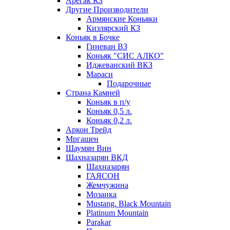
Арегак КЗ
Другие Производители
Армянские Коньяки
Кизлярский КЗ
Коньяк в Бочке
Гиневан ВЗ
Коньяк "СИС АЛКО"
Иджеванский ВКЗ
Мараси
Подарочные
Страна Камней
Коньяк в п/у
Коньяк 0,5 л.
Коньяк 0,2 л.
Аркон Трейд
Мргашен
Шаумян Вин
Шахназарян ВКД
Шахназарян
ГАЯСОН
Жемчужина
Мозаика
Mustang. Black Mountain
Platinum Mountain
Parakar