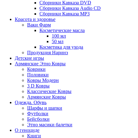
Сборники Кавказа DVD
Сборники Кавказа Audio CD
Сборники Кавказа MP3
Красота и здоровье
Ваки Фарм
Косметические масла
100 мл
50 мл
Косметика для ухода
Продукция Наринэ
Детские игры
Армянские Этно Ковры
Коврики
Половики
Ковры Модерн
3 D Ковры
Классические Ковры
Армянские Ковры
Одежда. Обувь
Шарфы и шапки
Футболки
Бейсболки
Этно масики балетки
О геноциде
Книги