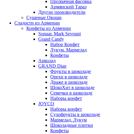
Прозрачная фасовка
Армянский Тараз
Другие производители
Сушеные Овощи
Сладости из Армении
Конфеты из Армении
Sonuar. Mark Sevouni
Grand Candy
Набор Конфет
Лукум. Мармелад
Конфеты
Арколад
GRAND Dian
Фрукты в шоколаде
Орехи в шоколаде
Драже в шоколаде
ШокоХит в шоколаде
Семечки в шоколаде
Наборы конфет
JOYCO
Наборы конфет
Сухофрукты в шоколаде
Мармелад. Лукум
Шоколадные плитки
Конфеты