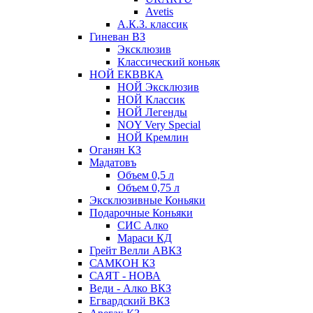
Avetis
А.К.З. классик
Гиневан ВЗ
Эксклюзив
Классический коньяк
НОЙ ЕКВВКА
НОЙ Эксклюзив
НОЙ Классик
НОЙ Легенды
NOY Very Speсial
НОЙ Кремлин
Оганян КЗ
Мадатовъ
Объем 0,5 л
Объем 0,75 л
Эксклюзивные Коньяки
Подарочные Коньяки
СИС Алко
Мараси КД
Грейт Велли АВКЗ
САМКОН КЗ
САЯТ - НОВА
Веди - Алко ВКЗ
Егвардский ВКЗ