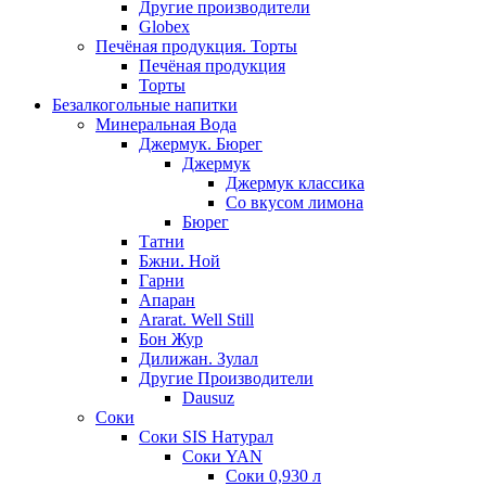
Другие производители
Globex
Печёная продукция. Торты
Печёная продукция
Торты
Безалкогольные напитки
Минеральная Вода
Джермук. Бюрег
Джермук
Джермук классика
Со вкусом лимона
Бюрег
Татни
Бжни. Ной
Гарни
Апаран
Ararat. Well Still
Бон Жур
Дилижан. Зулал
Другие Производители
Dausuz
Соки
Соки SIS Натурал
Соки YAN
Соки 0,930 л