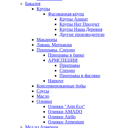
Бакалея
Крупы
Фасованная крупа
Крупы Арарат
Крупы Нат Продукт
Крупы Наша Деревня
Другие производители
Макароны
Лаваш. Матнакаш
Приправы. Специи
Приправы в банке
АРМСПЕЦИИ
Приправы
Специи
Приправы в фасовке
Hamove
Консервированные бобы
Соусы
Масло
Оливки
Оливки "Arm Eco"
Оливки AMADO
Оливки Aiello
Оливки Armenium
Мед из Армении