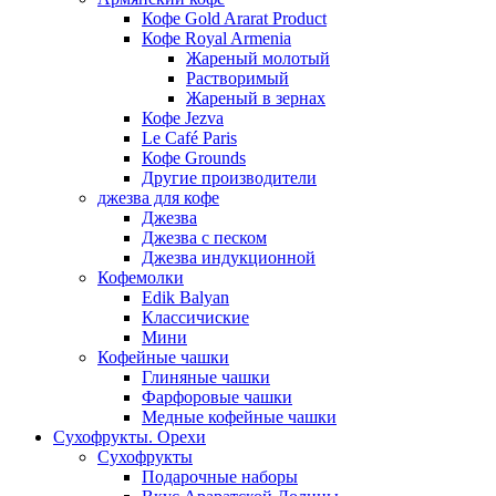
Кофе Gold Ararat Product
Кофе Royal Armenia
Жареный молотый
Растворимый
Жареный в зернах
Кофе Jezva
Le Café Paris
Кофе Grounds
Другие производители
джезва для кофе
Джезва
Джезва с песком
Джезва индукционной
Кофемолки
Edik Balyan
Классичиские
Мини
Кофейные чашки
Глиняные чашки
Фарфоровые чашки
Медные кофейные чашки
Сухофрукты. Орехи
Сухофрукты
Подарочные наборы