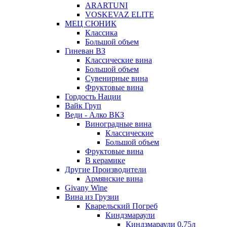
ARARTUNI
VOSKEVAZ ELITE
МЕЦ СЮНИК
Классика
Большой объем
Гиневан ВЗ
Классические вина
Большой объем
Сувенирные вина
Фруктовые вина
Гордость Нации
Вайк Груп
Веди - Алко ВКЗ
Виноградные вина
Классические
Большой объем
Фруктовые вина
В керамике
Другие Производители
Армянские вина
Givany Wine
Вина из Грузии
Кварельский Погреб
Киндзмараули
Киндзмараули 0,75л