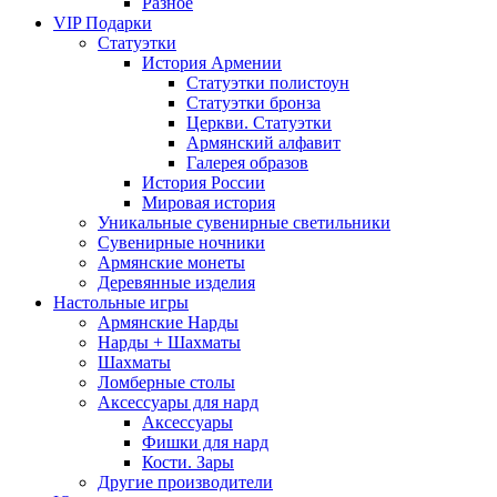
Разное
VIP Подарки
Статуэтки
История Армении
Статуэтки полистоун
Статуэтки бронза
Церкви. Статуэтки
Армянский алфавит
Галерея образов
История России
Мировая история
Уникальные сувенирные светильники
Сувенирные ночники
Армянские монеты
Деревянные изделия
Настольные игры
Армянские Нарды
Нарды + Шахматы
Шахматы
Ломберные столы
Аксессуары для нард
Аксессуары
Фишки для нард
Кости. Зары
Другие производители