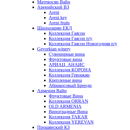
Матевосян Вайн
Аренийский ВЗ
Areni
Areni key
Areni fruits
Шахназарян ЕКД
Коллекция Гаясон
Коллекция Гаясон п/у
Коллекция Гаясон Новогодняя п/у
Gevorkian winery
Сувенирные вина
Фруктовые вина
АРИАЦ. АНАИС
Коллекция КОРОНА
Коллекция Геворкян
Крепленые вина
Абрикосовый Бренди
Армения Вайн
Фруктовые Вина
Коллекция ORRAN
OLD ARMENIA
Виноградные Вина
Коллекция TAKAR
Коллекция YEREVAN
Прошянский КЗ