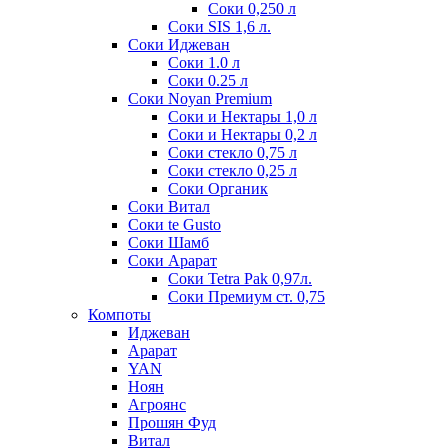
Соки 0,250 л
Соки SIS 1,6 л.
Соки Иджеван
Соки 1.0 л
Соки 0.25 л
Соки Noyan Premium
Соки и Нектары 1,0 л
Соки и Нектары 0,2 л
Соки стекло 0,75 л
Соки стекло 0,25 л
Соки Органик
Соки Витал
Соки te Gusto
Соки Шамб
Соки Арарат
Соки Tetra Pak 0,97л.
Соки Премиум ст. 0,75
Компоты
Иджеван
Арарат
YAN
Ноян
Агроянс
Прошян Фуд
Витал