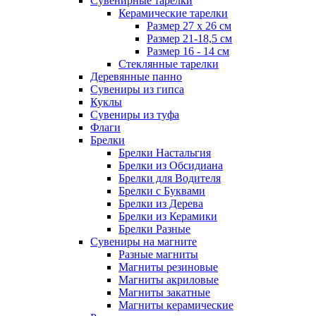
Сувенирные тарелки
Керамические тарелки
Размер 27 х 26 см
Размер 21-18,5 см
Размер 16 - 14 см
Стеклянные тарелки
Деревянные панно
Сувениры из гипса
Куклы
Сувениры из туфа
Флаги
Брелки
Брелки Настальгия
Брелки из Обсидиана
Брелки для Водителя
Брелки с Буквами
Брелки из Дерева
Брелки из Керамики
Брелки Разные
Сувениры на магните
Разные магниты
Магниты резиновые
Магниты акриловые
Магниты закатные
Магниты керамические