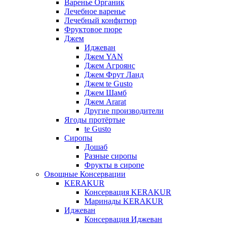
Варенье Органик
Лечебное варенье
Лечебный конфитюр
Фруктовое пюре
Джем
Иджеван
Джем YAN
Джем Агроянс
Джем Фрут Ланд
Джем te Gusto
Джем Шамб
Джем Ararat
Другие производители
Ягоды протёртые
te Gusto
Сиропы
Дошаб
Разные сиропы
Фрукты в сиропе
Овощные Консервации
KERAKUR
Консервация KERAKUR
Маринады KERAKUR
Иджеван
Консервация Иджеван