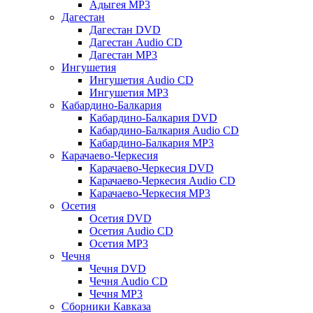
Адыгея MP3
Дагестан
Дагестан DVD
Дагестан Audio CD
Дагестан MP3
Ингушетия
Ингушетия Audio CD
Ингушетия MP3
Кабардино-Балкария
Кабардино-Балкария DVD
Кабардино-Балкария Audio CD
Кабардино-Балкария MP3
Карачаево-Черкесия
Карачаево-Черкесия DVD
Карачаево-Черкесия Audio CD
Карачаево-Черкесия MP3
Осетия
Осетия DVD
Осетия Audio CD
Осетия MP3
Чечня
Чечня DVD
Чечня Audio CD
Чечня MP3
Сборники Кавказа