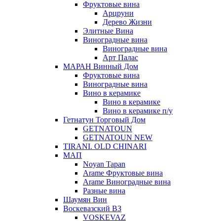
Фруктовые вина
Арцруни
Дерево Жизни
Элитные Вина
Виноградные вина
Виноградные вина
Арт Палас
МАРАН Винный Дом
Фруктовые вина
Виноградные вина
Вино в керамике
Вино в керамике
Вино в керамике п/у
Гетнатун Торговый Дом
GETNATOUN
GETNATOUN NEW
TIRANI. OLD CHINARI
МАП
Noyan Tapan
Arame Фруктовые вина
Arame Виноградные вина
Разные вина
Шаумян Вин
Воскевазский ВЗ
VOSKEVAZ