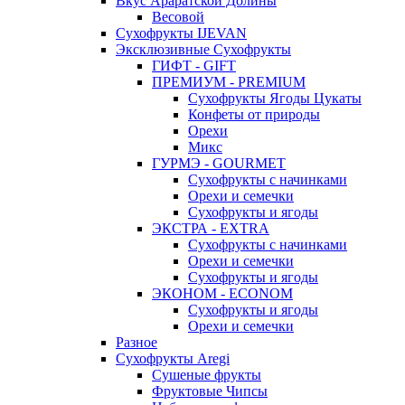
Вкус Араратской Долины
Весовой
Сухофрукты IJEVAN
Эксклюзивные Сухофрукты
ГИФТ - GIFT
ПРЕМИУМ - PREMIUM
Сухофрукты Ягоды Цукаты
Конфеты от природы
Орехи
Микс
ГУРМЭ - GOURMET
Сухофрукты с начинками
Орехи и семечки
Сухофрукты и ягоды
ЭКСТРА - EXTRA
Сухофрукты с начинками
Орехи и семечки
Сухофрукты и ягоды
ЭКОНОМ - ECONOM
Сухофрукты и ягоды
Орехи и семечки
Разное
Сухофрукты Aregi
Сушеные фрукты
Фруктовые Чипсы