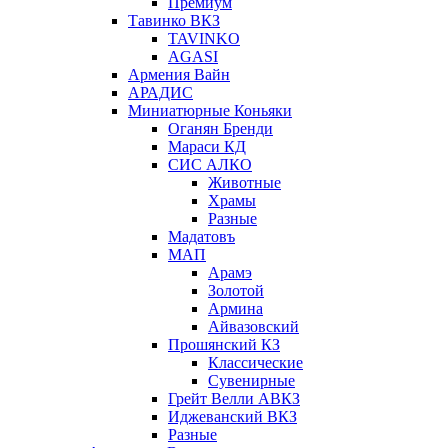
Премиум
Тавинко ВКЗ
TAVINKO
AGASI
Армения Вайн
АРАДИС
Миниатюрные Коньяки
Оганян Бренди
Мараси КД
СИС АЛКО
Животные
Храмы
Разные
Мадатовъ
МАП
Арамэ
Золотой
Армина
Айвазовский
Прошянский КЗ
Классические
Сувенирные
Грейт Велли АВКЗ
Иджеванский ВКЗ
Разные