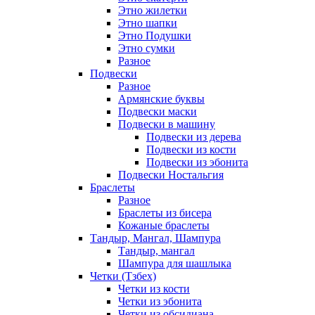
Этно жилетки
Этно шапки
Этно Подушки
Этно сумки
Разное
Подвески
Разное
Армянские буквы
Подвески маски
Подвески в машину
Подвески из дерева
Подвески из кости
Подвески из эбонита
Подвески Ностальгия
Браслеты
Разное
Браслеты из бисера
Кожаные браслеты
Тандыр, Мангал, Шампура
Тандыр, мангал
Шампура для шашлыка
Четки (Тзбех)
Четки из кости
Четки из эбонита
Четки из обсидиана