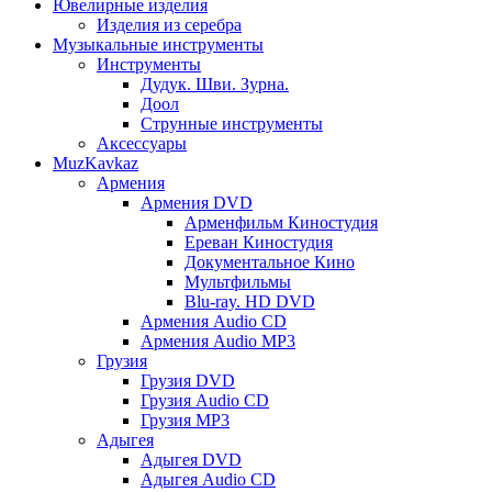
Ювелирные изделия
Изделия из серебра
Музыкальные инструменты
Инструменты
Дудук. Шви. Зурна.
Доол
Струнные инструменты
Аксессуары
MuzKavkaz
Армения
Армения DVD
Арменфильм Киностудия
Ереван Киностудия
Документальное Кино
Мультфильмы
Blu-ray. HD DVD
Армения Audio CD
Армения Audio MP3
Грузия
Грузия DVD
Грузия Audio CD
Грузия MP3
Адыгея
Адыгея DVD
Адыгея Audio CD