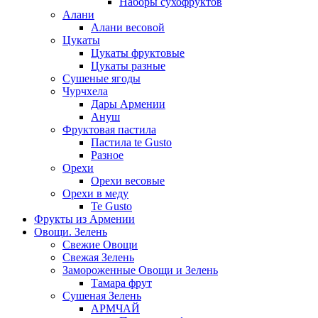
Наборы сухофруктов
Алани
Алани весовой
Цукаты
Цукаты фруктовые
Цукаты разные
Сушеные ягоды
Чурчхела
Дары Армении
Ануш
Фруктовая пастила
Пастила te Gusto
Разное
Орехи
Орехи весовые
Орехи в меду
Te Gusto
Фрукты из Армении
Овощи. Зелень
Свежие Овощи
Свежая Зелень
Замороженные Овощи и Зелень
Тамара фрут
Сушеная Зелень
АРМЧАЙ