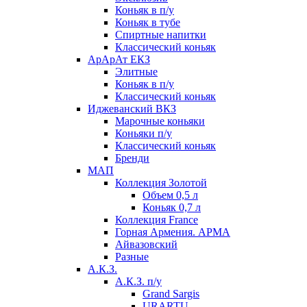
Коньяк в п/у
Коньяк в тубе
Спиртные напитки
Классический коньяк
АрАрАт ЕКЗ
Элитные
Коньяк в п/у
Классический коньяк
Иджеванский ВКЗ
Марочные коньяки
Коньяки п/у
Классический коньяк
Бренди
МАП
Коллекция Золотой
Объем 0,5 л
Коньяк 0,7 л
Коллекция France
Горная Армения. АРМА
Айвазовский
Разные
А.К.З.
А.К.З. п/у
Grand Sargis
URARTU