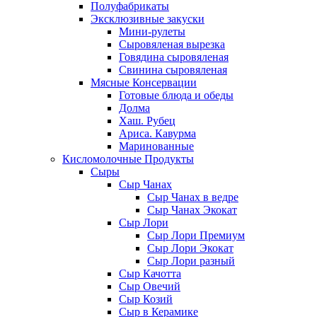
Полуфабрикаты
Эксклюзивные закуски
Мини-рулеты
Сыровяленая вырезка
Говядина сыровяленая
Свинина сыровяленая
Мясные Консервации
Готовые блюда и обеды
Долма
Хаш. Рубец
Ариса. Кавурма
Маринованные
Кисломолочные Продукты
Сыры
Сыр Чанах
Сыр Чанах в ведре
Сыр Чанах Экокат
Сыр Лори
Сыр Лори Премиум
Сыр Лори Экокат
Сыр Лори разный
Сыр Качотта
Сыр Овечий
Сыр Козий
Сыр в Керамике