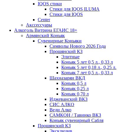
IQOS стики
Стики для IQOS ILUMA
Стики для IQOS
Сenter
Акссессуары
Алкоголь Витрина ЕГАИС 18+
Армянский Коньяк
Сувенирные Коньяки
Символы Нового 2026 Года
Прошянский КЗ
Элитные
Коньяк 5 лет 0,5 л., 0,33 л
Коньяк 5 лет 0,18 л., 0,25 л.
Коньяк 7 лет 0,5 л., 0,33 л
Шахназарян ВКД
Коньяк 0,5 л
Коньяк 0,25 л
Коньяк 0,70 л
Иджеванский ВКЗ
СИС АЛКО
Веди Алко
САМКОН / Тавинко ВКЗ
Коньяк сувенирный Сабля
Прошянский КЗ
Эксклюзив