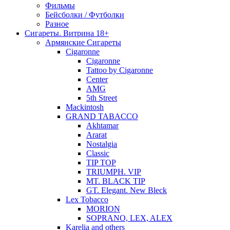
Фильмы
Бейсболки / Футболки
Разное
Сигареты. Витрина 18+
Армянские Сигареты
Cigaronne
Cigaronne
Tattoo by Cigaronne
Center
AMG
5th Street
Mackintosh
GRAND TABACCO
Akhtamar
Ararat
Nostalgia
Classic
TIP TOP
TRIUMPH. VIP
MT. BLACK TIP
GT. Elegant. New Bleck
Lex Tobacco
MORION
SOPRANO, LEX, ALEX
Karelia and others