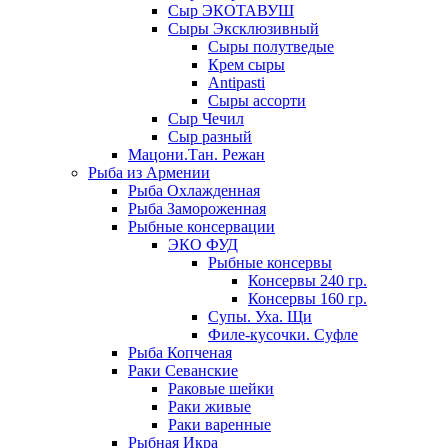
Сыр ЭКОТАВУШ
Сыры Эксклюзивный
Сыры полутведые
Крем сыры
Antipasti
Сыры ассорти
Сыр Чечил
Сыр разный
Мацони.Тан. Режан
Рыба из Армении
Рыба Охлажденная
Рыба Замороженная
Рыбные консервации
ЭКО ФУД
Рыбные консервы
Консервы 240 гр.
Консервы 160 гр.
Супы. Уха. Щи
Филе-кусочки. Суфле
Рыба Копченая
Раки Севанские
Раковые шейки
Раки живые
Раки варенные
Рыбная Икра