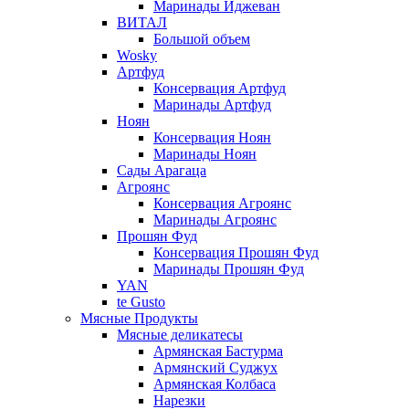
Маринады Иджеван
ВИТАЛ
Большой объем
Wosky
Артфуд
Консервация Артфуд
Маринады Артфуд
Ноян
Консервация Ноян
Маринады Ноян
Сады Арагаца
Агроянс
Консервация Агроянс
Маринады Агроянс
Прошян Фуд
Консервация Прошян Фуд
Маринады Прошян Фуд
YAN
te Gusto
Мясные Продукты
Мясные деликатесы
Армянская Бастурма
Армянский Суджух
Армянская Колбаса
Нарезки