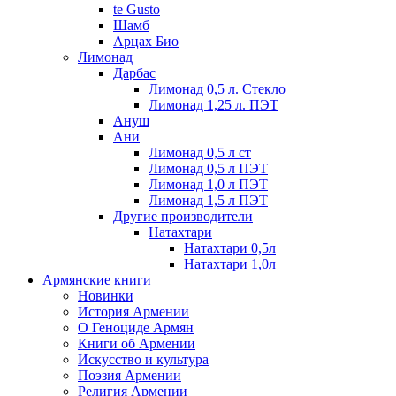
te Gusto
Шамб
Арцах Био
Лимонад
Дарбас
Лимонад 0,5 л. Стекло
Лимонад 1,25 л. ПЭТ
Ануш
Ани
Лимонад 0,5 л ст
Лимонад 0,5 л ПЭТ
Лимонад 1,0 л ПЭТ
Лимонад 1,5 л ПЭТ
Другие производители
Натахтари
Натахтари 0,5л
Натахтари 1,0л
Армянские книги
Новинки
История Армении
О Геноциде Армян
Книги об Армении
Иcкусство и культура
Поэзия Армении
Религия Армении