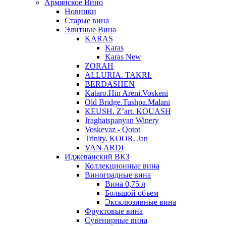
Армянское Вино
Новинки
Старые вина
Элитные Вина
KARAS
Karas
Karas New
ZORAH
ALLURIA. TAKRI.
BERDASHEN
Kataro.Hin Areni.Voskeni
Old Bridge.Tushpa.Malani
KEUSH. Z’art. KOUASH
Jraghatspanyan Winery
Voskevaz - Qotot
Trinity. KOOR. Jan
VAN ARDI
Иджеванский ВКЗ
Коллекционные вина
Виноградные вина
Вина 0,75 л
Большой объем
Эксклюзивные вина
Фруктовые вина
Cувенирные вина