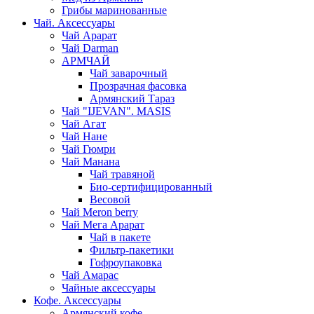
Грибы маринованные
Чай. Аксессуары
Чай Арарат
Чай Darman
АРМЧАЙ
Чай заварочный
Прозрачная фасовка
Армянский Тараз
Чай "IJEVAN". MASIS
Чай Агат
Чай Нане
Чай Гюмри
Чай Манана
Чай травяной
Био-сертифицированный
Весовой
Чай Meron berry
Чай Мега Арарат
Чай в пакете
Фильтр-пакетики
Гофроупаковка
Чай Амарас
Чайные аксессуары
Кофе. Аксессуары
Армянский кофе