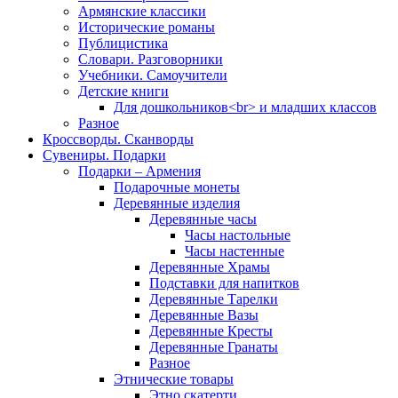
Армянские классики
Исторические романы
Публицистика
Словари. Разговорники
Учебники. Самоучители
Детские книги
Для дошкольников<br> и младших классов
Разное
Кроссворды. Сканворды
Сувениры. Подарки
Подарки – Армения
Подарочные монеты
Деревянные изделия
Деревянные часы
Часы настольные
Часы настенные
Деревянные Храмы
Подставки для напитков
Деревянные Тарелки
Деревянные Вазы
Деревянные Кресты
Деревянные Гранаты
Разное
Этнические товары
Этно скатерти