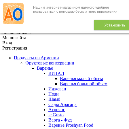
Нашим интернет-магазином намного удобнее
+7 (495) 646-888-1
пользоваться с помощью бесплатного приложения!
В корзине
0
товаров
Установить
x
Меню каталога
Меню сайта
Вход
Регистрация
Продукты из Армении
Фруктовые консервации
Варенье
ВИТАЛ
Варенья малый объем
Варенья большой объем
Иджеван
Ноян
Шамб
Сады Арагаца
Агроянс
te Gusto
Варга - Фуд
Варенье Proshyan Food