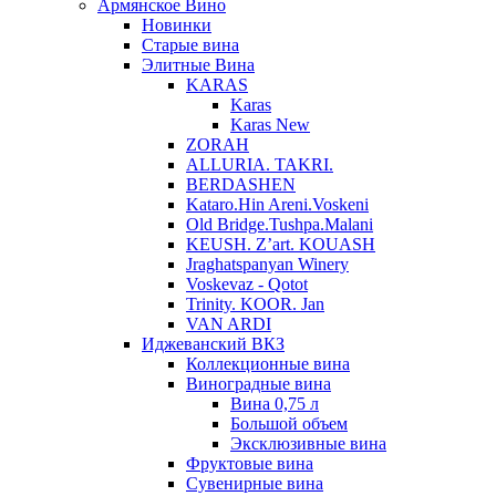
Армянское Вино
Новинки
Старые вина
Элитные Вина
KARAS
Karas
Karas New
ZORAH
ALLURIA. TAKRI.
BERDASHEN
Kataro.Hin Areni.Voskeni
Old Bridge.Tushpa.Malani
KEUSH. Z’art. KOUASH
Jraghatspanyan Winery
Voskevaz - Qotot
Trinity. KOOR. Jan
VAN ARDI
Иджеванский ВКЗ
Коллекционные вина
Виноградные вина
Вина 0,75 л
Большой объем
Эксклюзивные вина
Фруктовые вина
Cувенирные вина