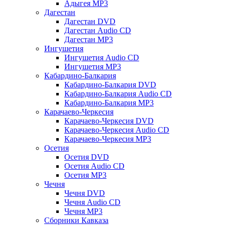
Адыгея MP3
Дагестан
Дагестан DVD
Дагестан Audio CD
Дагестан MP3
Ингушетия
Ингушетия Audio CD
Ингушетия MP3
Кабардино-Балкария
Кабардино-Балкария DVD
Кабардино-Балкария Audio CD
Кабардино-Балкария MP3
Карачаево-Черкесия
Карачаево-Черкесия DVD
Карачаево-Черкесия Audio CD
Карачаево-Черкесия MP3
Осетия
Осетия DVD
Осетия Audio CD
Осетия MP3
Чечня
Чечня DVD
Чечня Audio CD
Чечня MP3
Сборники Кавказа