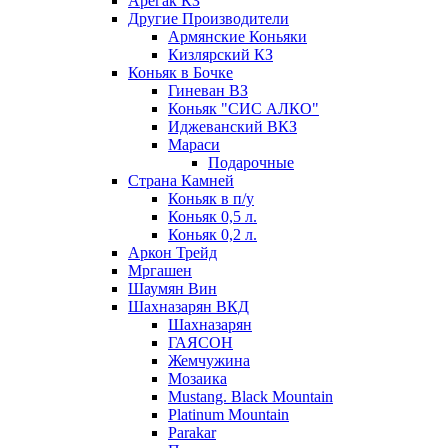
Арегак КЗ
Другие Производители
Армянские Коньяки
Кизлярский КЗ
Коньяк в Бочке
Гиневан ВЗ
Коньяк "СИС АЛКО"
Иджеванский ВКЗ
Мараси
Подарочные
Страна Камней
Коньяк в п/у
Коньяк 0,5 л.
Коньяк 0,2 л.
Аркон Трейд
Мргашен
Шаумян Вин
Шахназарян ВКД
Шахназарян
ГАЯСОН
Жемчужина
Мозаика
Mustang. Black Mountain
Platinum Mountain
Parakar