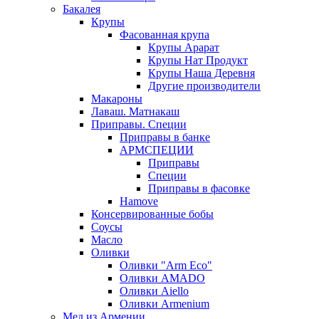
Бакалея
Крупы
Фасованная крупа
Крупы Арарат
Крупы Нат Продукт
Крупы Наша Деревня
Другие производители
Макароны
Лаваш. Матнакаш
Приправы. Специи
Приправы в банке
АРМСПЕЦИИ
Приправы
Специи
Приправы в фасовке
Hamove
Консервированные бобы
Соусы
Масло
Оливки
Оливки "Arm Eco"
Оливки AMADO
Оливки Aiello
Оливки Armenium
Мед из Армении