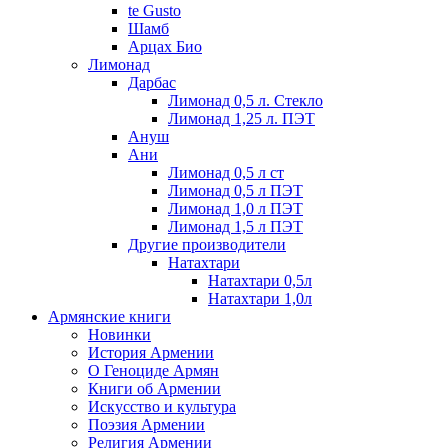
te Gusto
Шамб
Арцах Био
Лимонад
Дарбас
Лимонад 0,5 л. Стекло
Лимонад 1,25 л. ПЭТ
Ануш
Ани
Лимонад 0,5 л ст
Лимонад 0,5 л ПЭТ
Лимонад 1,0 л ПЭТ
Лимонад 1,5 л ПЭТ
Другие производители
Натахтари
Натахтари 0,5л
Натахтари 1,0л
Армянские книги
Новинки
История Армении
О Геноциде Армян
Книги об Армении
Иcкусство и культура
Поэзия Армении
Религия Армении