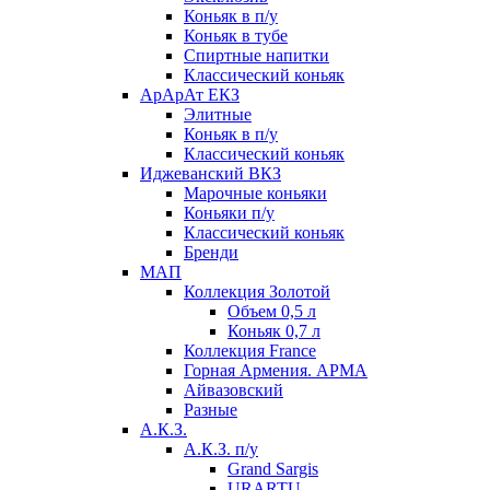
Коньяк в п/у
Коньяк в тубе
Спиртные напитки
Классический коньяк
АрАрАт ЕКЗ
Элитные
Коньяк в п/у
Классический коньяк
Иджеванский ВКЗ
Марочные коньяки
Коньяки п/у
Классический коньяк
Бренди
МАП
Коллекция Золотой
Объем 0,5 л
Коньяк 0,7 л
Коллекция France
Горная Армения. АРМА
Айвазовский
Разные
А.К.З.
А.К.З. п/у
Grand Sargis
URARTU