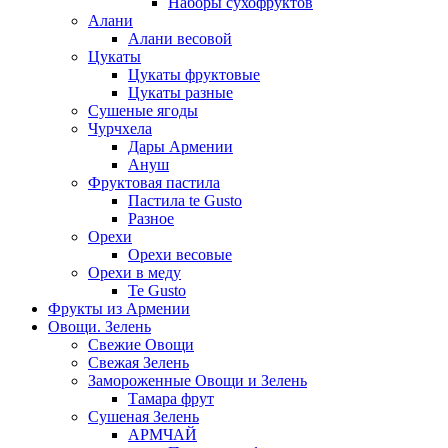
Наборы сухофруктов
Алани
Алани весовой
Цукаты
Цукаты фруктовые
Цукаты разные
Сушеные ягоды
Чурчхела
Дары Армении
Ануш
Фруктовая пастила
Пастила te Gusto
Разное
Орехи
Орехи весовые
Орехи в меду
Te Gusto
Фрукты из Армении
Овощи. Зелень
Свежие Овощи
Свежая Зелень
Замороженные Овощи и Зелень
Тамара фрут
Сушеная Зелень
АРМЧАЙ