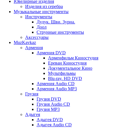
Ювелирные изделия
Изделия из серебра
Музыкальные инструменты
Инструменты
Дудук. Шви. Зурна.
Доол
Струнные инструменты
Аксессуары
MuzKavkaz
Армения
Армения DVD
Арменфильм Киностудия
Ереван Киностудия
Документальное Кино
Мультфильмы
Blu-ray. HD DVD
Армения Audio CD
Армения Audio MP3
Грузия
Грузия DVD
Грузия Audio CD
Грузия MP3
Адыгея
Адыгея DVD
Адыгея Audio CD