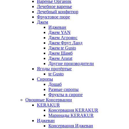
Варенье Органик
Лечебное варенье
Лечебный конфитюр
Фруктовое пюре
Джем
Иджеван
Джем YAN
Джем Агроянс
Джем Фрут Ланд
Джем te Gusto
Джем Шамб
Джем Ararat
Другие производители
Ягоды протёртые
te Gusto
Сиропы
Дошаб
Разные сиропы
Фрукты в сиропе
Овощные Консервации
KERAKUR
Консервация KERAKUR
Маринады KERAKUR
Иджеван
Консервация Иджеван