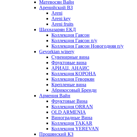
Матевосян Вайн
Аренийский ВЗ
Areni
Areni key
Areni fruits
Шахназарян ЕКД
Коллекция Гаясон
Коллекция Гаясон п/у
Коллекция Гаясон Новогодняя п/у
Gevorkian winery
Сувенирные вина
Фруктовые вина
АРИАЦ. АНАИС
Коллекция КОРОНА
Коллекция Геворкян
Крепленые вина
Абрикосовый Бренди
Армения Вайн
Фруктовые Вина
Коллекция ORRAN
OLD ARMENIA
Виноградные Вина
Коллекция TAKAR
Коллекция YEREVAN
Прошянский КЗ