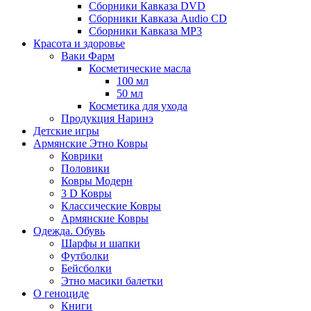
Сборники Кавказа DVD
Сборники Кавказа Audio CD
Сборники Кавказа MP3
Красота и здоровье
Ваки Фарм
Косметические масла
100 мл
50 мл
Косметика для ухода
Продукция Наринэ
Детские игры
Армянские Этно Ковры
Коврики
Половики
Ковры Модерн
3 D Ковры
Классические Ковры
Армянские Ковры
Одежда. Обувь
Шарфы и шапки
Футболки
Бейсболки
Этно масики балетки
О геноциде
Книги