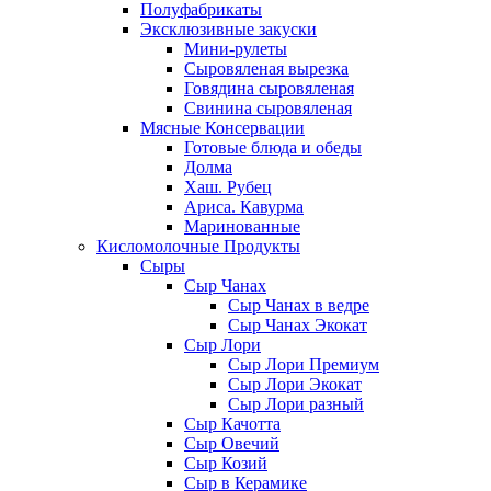
Полуфабрикаты
Эксклюзивные закуски
Мини-рулеты
Сыровяленая вырезка
Говядина сыровяленая
Свинина сыровяленая
Мясные Консервации
Готовые блюда и обеды
Долма
Хаш. Рубец
Ариса. Кавурма
Маринованные
Кисломолочные Продукты
Сыры
Сыр Чанах
Сыр Чанах в ведре
Сыр Чанах Экокат
Сыр Лори
Сыр Лори Премиум
Сыр Лори Экокат
Сыр Лори разный
Сыр Качотта
Сыр Овечий
Сыр Козий
Сыр в Керамике