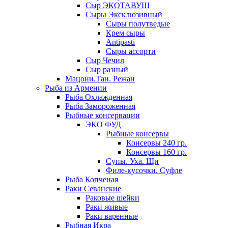
Сыр ЭКОТАВУШ
Сыры Эксклюзивный
Сыры полутведые
Крем сыры
Antipasti
Сыры ассорти
Сыр Чечил
Сыр разный
Мацони.Тан. Режан
Рыба из Армении
Рыба Охлажденная
Рыба Замороженная
Рыбные консервации
ЭКО ФУД
Рыбные консервы
Консервы 240 гр.
Консервы 160 гр.
Супы. Уха. Щи
Филе-кусочки. Суфле
Рыба Копченая
Раки Севанские
Раковые шейки
Раки живые
Раки варенные
Рыбная Икра