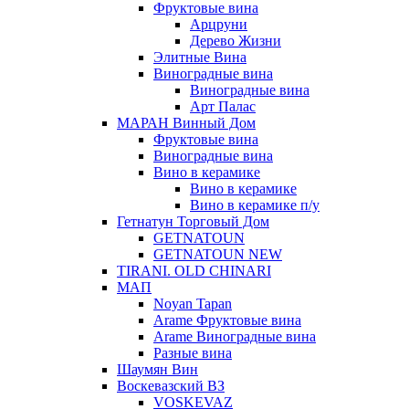
Фруктовые вина
Арцруни
Дерево Жизни
Элитные Вина
Виноградные вина
Виноградные вина
Арт Палас
МАРАН Винный Дом
Фруктовые вина
Виноградные вина
Вино в керамике
Вино в керамике
Вино в керамике п/у
Гетнатун Торговый Дом
GETNATOUN
GETNATOUN NEW
TIRANI. OLD CHINARI
МАП
Noyan Tapan
Arame Фруктовые вина
Arame Виноградные вина
Разные вина
Шаумян Вин
Воскевазский ВЗ
VOSKEVAZ