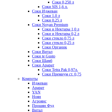
Соки 0,250 л
Соки SIS 1,6 л.
Соки Иджеван
Соки 1.0 л
Соки 0.25 л
Соки Noyan Premium
Соки и Нектары 1,0 л
Соки и Нектары 0,2 л
Соки стекло 0,75 л
Соки стекло 0,25 л
Соки Органик
Соки Витал
Соки te Gusto
Соки Шамб
Соки Арарат
Соки Tetra Pak 0,97л.
Соки Премиум ст. 0,75
Компоты
Иджеван
Арарат
YAN
Ноян
Агроянс
Прошян Фуд
Витал