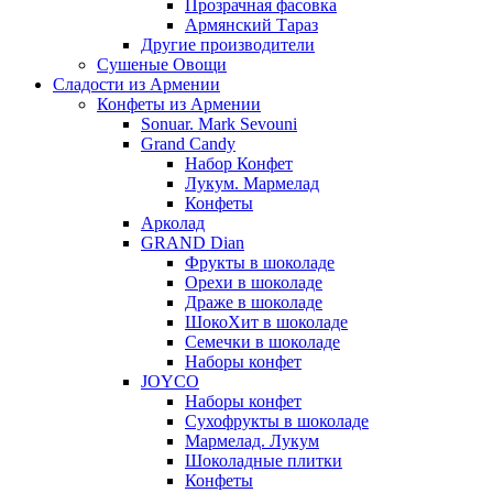
Прозрачная фасовка
Армянский Тараз
Другие производители
Сушеные Овощи
Сладости из Армении
Конфеты из Армении
Sonuar. Mark Sevouni
Grand Candy
Набор Конфет
Лукум. Мармелад
Конфеты
Арколад
GRAND Dian
Фрукты в шоколаде
Орехи в шоколаде
Драже в шоколаде
ШокоХит в шоколаде
Семечки в шоколаде
Наборы конфет
JOYCO
Наборы конфет
Сухофрукты в шоколаде
Мармелад. Лукум
Шоколадные плитки
Конфеты