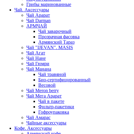
Грибы маринованные
Чай. Аксессуары
Чай Арарат
Чай Darman
АРМЧАЙ
Чай заварочный
Прозрачная фасовка
Армянский Тараз
Чай "IJEVAN". MASIS
Чай Агат
Чай Нане
Чай Гюмри
Чай Манана
Чай травяной
Био-сертифицированный
Весовой
Чай Meron berry
Чай Мега Арарат
Чай в пакете
Фильтр-пакетики
Гофроупаковка
Чай Амарас
Чайные аксессуары
Кофе. Аксессуары
Армянский кофе