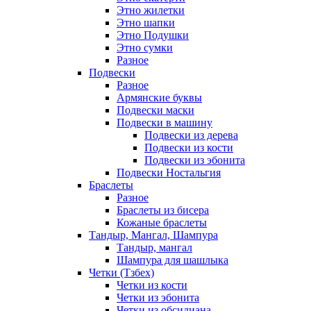
Этно жилетки
Этно шапки
Этно Подушки
Этно сумки
Разное
Подвески
Разное
Армянские буквы
Подвески маски
Подвески в машину
Подвески из дерева
Подвески из кости
Подвески из эбонита
Подвески Ностальгия
Браслеты
Разное
Браслеты из бисера
Кожаные браслеты
Тандыр, Мангал, Шампура
Тандыр, мангал
Шампура для шашлыка
Четки (Тзбех)
Четки из кости
Четки из эбонита
Четки из обсидиана