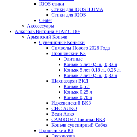
IQOS стики
Стики для IQOS ILUMA
Стики для IQOS
Сenter
Акссессуары
Алкоголь Витрина ЕГАИС 18+
Армянский Коньяк
Сувенирные Коньяки
Символы Нового 2026 Года
Прошянский КЗ
Элитные
Коньяк 5 лет 0,5 л., 0,33 л
Коньяк 5 лет 0,18 л., 0,25 л.
Коньяк 7 лет 0,5 л., 0,33 л
Шахназарян ВКД
Коньяк 0,5 л
Коньяк 0,25 л
Коньяк 0,70 л
Иджеванский ВКЗ
СИС АЛКО
Веди Алко
САМКОН / Тавинко ВКЗ
Коньяк сувенирный Сабля
Прошянский КЗ
Эксклюзив