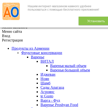
Нашим интернет-магазином намного удобнее
+7 (495) 646-888-1
пользоваться с помощью бесплатного приложения!
В корзине
0
товаров
Установить
x
Меню каталога
Меню сайта
Вход
Регистрация
Продукты из Армении
Фруктовые консервации
Варенье
ВИТАЛ
Варенья малый объем
Варенья большой объем
Иджеван
Ноян
Шамб
Сады Арагаца
Агроянс
te Gusto
Варга - Фуд
Варенье Proshyan Food