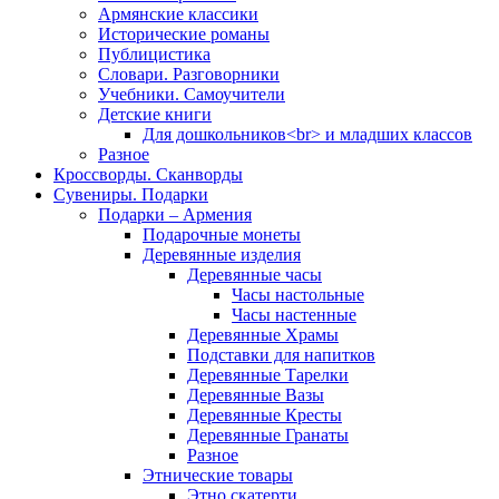
Армянские классики
Исторические романы
Публицистика
Словари. Разговорники
Учебники. Самоучители
Детские книги
Для дошкольников<br> и младших классов
Разное
Кроссворды. Сканворды
Сувениры. Подарки
Подарки – Армения
Подарочные монеты
Деревянные изделия
Деревянные часы
Часы настольные
Часы настенные
Деревянные Храмы
Подставки для напитков
Деревянные Тарелки
Деревянные Вазы
Деревянные Кресты
Деревянные Гранаты
Разное
Этнические товары
Этно скатерти