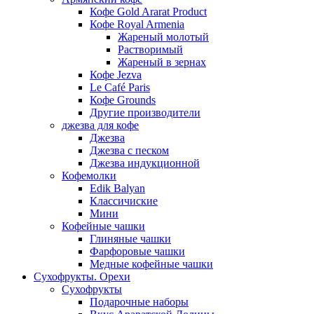
Кофе Gold Ararat Product
Кофе Royal Armenia
Жареный молотый
Растворимый
Жареный в зернах
Кофе Jezva
Le Café Paris
Кофе Grounds
Другие производители
джезва для кофе
Джезва
Джезва с песком
Джезва индукционной
Кофемолки
Edik Balyan
Классичиские
Мини
Кофейные чашки
Глиняные чашки
Фарфоровые чашки
Медные кофейные чашки
Сухофрукты. Орехи
Сухофрукты
Подарочные наборы