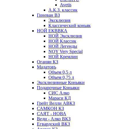
Avetis
А.К.З. классик
Гиневан ВЗ
Эксклюзив
Классический коньяк
НОЙ ЕКВВКА
НОЙ Эксклюзив
НОЙ Классик
НОЙ Легенды
NOY Very Speсial
НОЙ Кремлин
Оганян КЗ
Мадатовъ
Объем 0,5 л
Объем 0,75 л
Эксклюзивные Коньяки
Подарочные Коньяки
СИС Алко
Мараси КД
Грейт Велли АВКЗ
САМКОН КЗ
САЯТ - НОВА
Веди - Алко ВКЗ
Егвардский ВКЗ