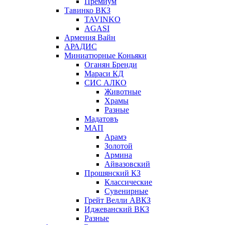
Премиум
Тавинко ВКЗ
TAVINKO
AGASI
Армения Вайн
АРАДИС
Миниатюрные Коньяки
Оганян Бренди
Мараси КД
СИС АЛКО
Животные
Храмы
Разные
Мадатовъ
МАП
Арамэ
Золотой
Армина
Айвазовский
Прошянский КЗ
Классические
Сувенирные
Грейт Велли АВКЗ
Иджеванский ВКЗ
Разные