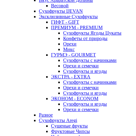
Вкус Араратской Долины
Весовой
Сухофрукты IJEVAN
Эксклюзивные Сухофрукты
ГИФТ - GIFT
ПРЕМИУМ - PREMIUM
Сухофрукты Ягоды Цукаты
Конфеты от природы
Орехи
Микс
ГУРМЭ - GOURMET
Сухофрукты с начинками
Орехи и семечки
Сухофрукты и ягоды
ЭКСТРА - EXTRA
Сухофрукты с начинками
Орехи и семечки
Сухофрукты и ягоды
ЭКОНОМ - ECONOM
Сухофрукты и ягоды
Орехи и семечки
Разное
Сухофрукты Aregi
Сушеные фрукты
Фруктовые Чипсы