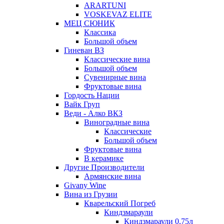
ARARTUNI
VOSKEVAZ ELITE
МЕЦ СЮНИК
Классика
Большой объем
Гиневан ВЗ
Классические вина
Большой объем
Сувенирные вина
Фруктовые вина
Гордость Нации
Вайк Груп
Веди - Алко ВКЗ
Виноградные вина
Классические
Большой объем
Фруктовые вина
В керамике
Другие Производители
Армянские вина
Givany Wine
Вина из Грузии
Кварельский Погреб
Киндзмараули
Киндзмараули 0,75л