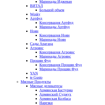
Маринады Иджеван
ВИТАЛ
Большой объем
Wosky
Артфуд
Консервация Артфуд
Маринады Артфуд
Ноян
Консервация Ноян
Маринады Ноян
Сады Арагаца
Агроянс
Консервация Агроянс
Маринады Агроянс
Прошян Фуд
Консервация Прошян Фуд
Маринады Прошян Фуд
YAN
te Gusto
Мясные Продукты
Мясные деликатесы
Армянская Бастурма
Армянский Суджух
Армянская Колбаса
Нарезки