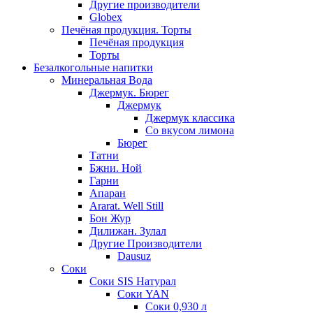
Другие производители
Globex
Печёная продукция. Торты
Печёная продукция
Торты
Безалкогольные напитки
Минеральная Вода
Джермук. Бюрег
Джермук
Джермук классика
Со вкусом лимона
Бюрег
Татни
Бжни. Ной
Гарни
Апаран
Ararat. Well Still
Бон Жур
Дилижан. Зулал
Другие Производители
Dausuz
Соки
Соки SIS Натурал
Соки YAN
Соки 0,930 л