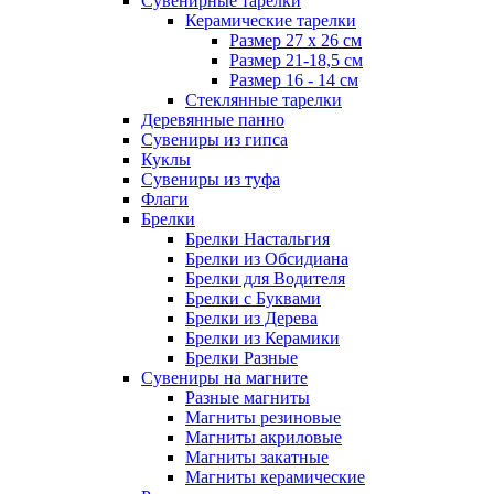
Сувенирные тарелки
Керамические тарелки
Размер 27 х 26 см
Размер 21-18,5 см
Размер 16 - 14 см
Стеклянные тарелки
Деревянные панно
Сувениры из гипса
Куклы
Сувениры из туфа
Флаги
Брелки
Брелки Настальгия
Брелки из Обсидиана
Брелки для Водителя
Брелки с Буквами
Брелки из Дерева
Брелки из Керамики
Брелки Разные
Сувениры на магните
Разные магниты
Магниты резиновые
Магниты акриловые
Магниты закатные
Магниты керамические