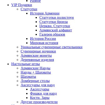
Разное
VIP Подарки
Статуэтки
История Армении
Статуэтки полистоун
Статуэтки бронза
Церкви. Статуэтки
Армянский алфавит
Галерея образов
История России
Мировая история
Уникальные сувенирные светильники
Сувенирные ночники
Армянские монеты
Деревянные изделия
Настольные игры
Армянские Нарды
Нарды + Шахматы
Шахматы
Ломберные столы
Аксессуары для нард
Аксессуары
Фишки для нард
Кости. Зары
Другие производители