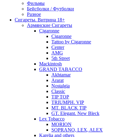
Фильмы
Бейсболки / Футболки
Разное
Сигареты. Витрина 18+
Армянские Сигареты
Cigaronne
Cigaronne
Tattoo by Cigaronne
Center
AMG
5th Street
Mackintosh
GRAND TABACCO
Akhtamar
Ararat
Nostalgia
Classic
TIP TOP
TRIUMPH. VIP
MT. BLACK TIP
GT. Elegant. New Bleck
Lex Tobacco
MORION
SOPRANO, LEX, ALEX
Karelia and others