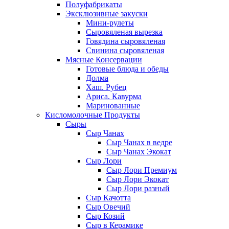
Полуфабрикаты
Эксклюзивные закуски
Мини-рулеты
Сыровяленая вырезка
Говядина сыровяленая
Свинина сыровяленая
Мясные Консервации
Готовые блюда и обеды
Долма
Хаш. Рубец
Ариса. Кавурма
Маринованные
Кисломолочные Продукты
Сыры
Сыр Чанах
Сыр Чанах в ведре
Сыр Чанах Экокат
Сыр Лори
Сыр Лори Премиум
Сыр Лори Экокат
Сыр Лори разный
Сыр Качотта
Сыр Овечий
Сыр Козий
Сыр в Керамике