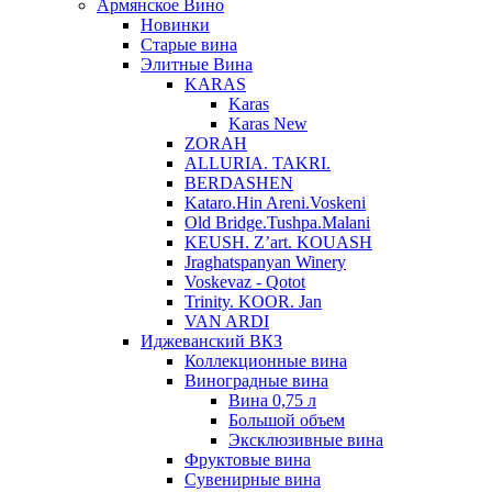
Армянское Вино
Новинки
Старые вина
Элитные Вина
KARAS
Karas
Karas New
ZORAH
ALLURIA. TAKRI.
BERDASHEN
Kataro.Hin Areni.Voskeni
Old Bridge.Tushpa.Malani
KEUSH. Z’art. KOUASH
Jraghatspanyan Winery
Voskevaz - Qotot
Trinity. KOOR. Jan
VAN ARDI
Иджеванский ВКЗ
Коллекционные вина
Виноградные вина
Вина 0,75 л
Большой объем
Эксклюзивные вина
Фруктовые вина
Cувенирные вина