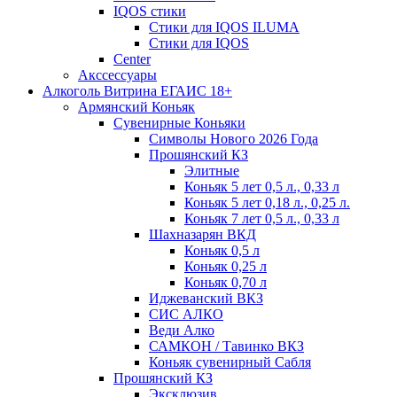
IQOS стики
Стики для IQOS ILUMA
Стики для IQOS
Сenter
Акссессуары
Алкоголь Витрина ЕГАИС 18+
Армянский Коньяк
Сувенирные Коньяки
Символы Нового 2026 Года
Прошянский КЗ
Элитные
Коньяк 5 лет 0,5 л., 0,33 л
Коньяк 5 лет 0,18 л., 0,25 л.
Коньяк 7 лет 0,5 л., 0,33 л
Шахназарян ВКД
Коньяк 0,5 л
Коньяк 0,25 л
Коньяк 0,70 л
Иджеванский ВКЗ
СИС АЛКО
Веди Алко
САМКОН / Тавинко ВКЗ
Коньяк сувенирный Сабля
Прошянский КЗ
Эксклюзив