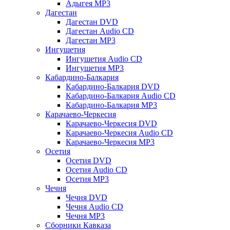
Адыгея MP3
Дагестан
Дагестан DVD
Дагестан Audio CD
Дагестан MP3
Ингушетия
Ингушетия Audio CD
Ингушетия MP3
Кабардино-Балкария
Кабардино-Балкария DVD
Кабардино-Балкария Audio CD
Кабардино-Балкария MP3
Карачаево-Черкесия
Карачаево-Черкесия DVD
Карачаево-Черкесия Audio CD
Карачаево-Черкесия MP3
Осетия
Осетия DVD
Осетия Audio CD
Осетия MP3
Чечня
Чечня DVD
Чечня Audio CD
Чечня MP3
Сборники Кавказа