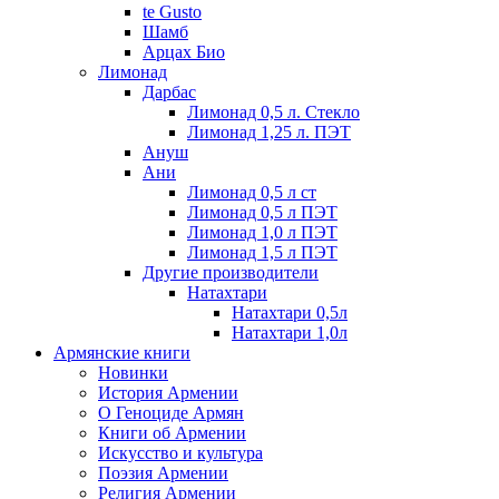
te Gusto
Шамб
Арцах Био
Лимонад
Дарбас
Лимонад 0,5 л. Стекло
Лимонад 1,25 л. ПЭТ
Ануш
Ани
Лимонад 0,5 л ст
Лимонад 0,5 л ПЭТ
Лимонад 1,0 л ПЭТ
Лимонад 1,5 л ПЭТ
Другие производители
Натахтари
Натахтари 0,5л
Натахтари 1,0л
Армянские книги
Новинки
История Армении
О Геноциде Армян
Книги об Армении
Иcкусство и культура
Поэзия Армении
Религия Армении