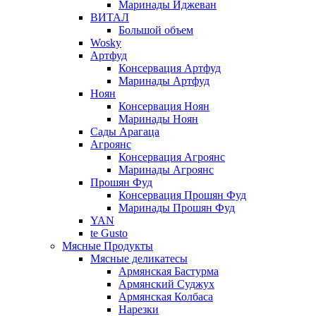
Маринады Иджеван
ВИТАЛ
Большой объем
Wosky
Артфуд
Консервация Артфуд
Маринады Артфуд
Ноян
Консервация Ноян
Маринады Ноян
Сады Арагаца
Агроянс
Консервация Агроянс
Маринады Агроянс
Прошян Фуд
Консервация Прошян Фуд
Маринады Прошян Фуд
YAN
te Gusto
Мясные Продукты
Мясные деликатесы
Армянская Бастурма
Армянский Суджух
Армянская Колбаса
Нарезки