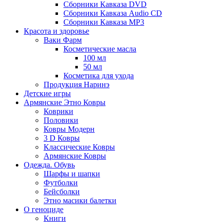
Сборники Кавказа DVD
Сборники Кавказа Audio CD
Сборники Кавказа MP3
Красота и здоровье
Ваки Фарм
Косметические масла
100 мл
50 мл
Косметика для ухода
Продукция Наринэ
Детские игры
Армянские Этно Ковры
Коврики
Половики
Ковры Модерн
3 D Ковры
Классические Ковры
Армянские Ковры
Одежда. Обувь
Шарфы и шапки
Футболки
Бейсболки
Этно масики балетки
О геноциде
Книги