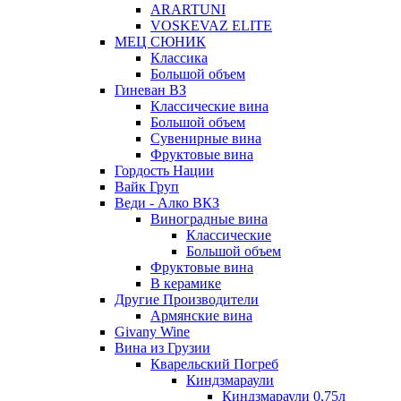
ARARTUNI
VOSKEVAZ ELITE
МЕЦ СЮНИК
Классика
Большой объем
Гиневан ВЗ
Классические вина
Большой объем
Сувенирные вина
Фруктовые вина
Гордость Нации
Вайк Груп
Веди - Алко ВКЗ
Виноградные вина
Классические
Большой объем
Фруктовые вина
В керамике
Другие Производители
Армянские вина
Givany Wine
Вина из Грузии
Кварельский Погреб
Киндзмараули
Киндзмараули 0,75л