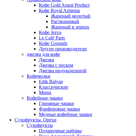
Кофе Gold Ararat Product
Кофе Royal Armenia
Жареный молотый
Растворимый
Жареный в зернах
Кофе Jezva
Le Café Paris
Кофе Grounds
Другие производители
джезва для кофе
Джезва
Джезва с песком
Джезва индукционной
Кофемолки
Edik Balyan
Классичиские
Мини
Кофейные чашки
Глиняные чашки
Фарфоровые чашки
Медные кофейные чашки
Сухофрукты. Орехи
Сухофрукты
Подарочные наборы