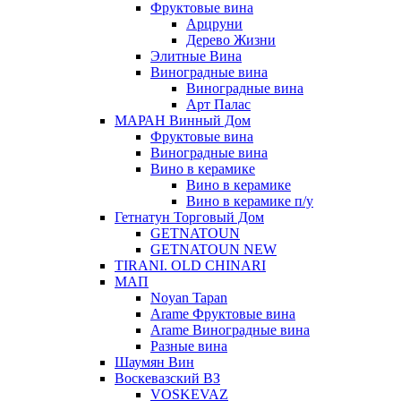
Фруктовые вина
Арцруни
Дерево Жизни
Элитные Вина
Виноградные вина
Виноградные вина
Арт Палас
МАРАН Винный Дом
Фруктовые вина
Виноградные вина
Вино в керамике
Вино в керамике
Вино в керамике п/у
Гетнатун Торговый Дом
GETNATOUN
GETNATOUN NEW
TIRANI. OLD CHINARI
МАП
Noyan Tapan
Arame Фруктовые вина
Arame Виноградные вина
Разные вина
Шаумян Вин
Воскевазский ВЗ
VOSKEVAZ