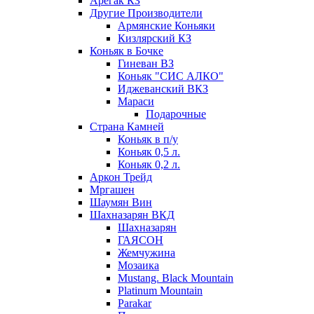
Арегак КЗ
Другие Производители
Армянские Коньяки
Кизлярский КЗ
Коньяк в Бочке
Гиневан ВЗ
Коньяк "СИС АЛКО"
Иджеванский ВКЗ
Мараси
Подарочные
Страна Камней
Коньяк в п/у
Коньяк 0,5 л.
Коньяк 0,2 л.
Аркон Трейд
Мргашен
Шаумян Вин
Шахназарян ВКД
Шахназарян
ГАЯСОН
Жемчужина
Мозаика
Mustang. Black Mountain
Platinum Mountain
Parakar