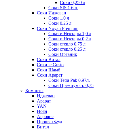
Соки 0,250 л
Соки SIS 1,6 л.
Соки Иджеван
Соки 1.0 л
Соки 0.25 л
Соки Noyan Premium
Соки и Нектары 1,0 л
Соки и Нектары 0,2 л
Соки стекло 0,75 л
Соки стекло 0,25 л
Соки Органик
Соки Витал
Соки te Gusto
Соки Шамб
Соки Арарат
Соки Tetra Pak 0,97л.
Соки Премиум ст. 0,75
Компоты
Иджеван
Арарат
YAN
Ноян
Агроянс
Прошян Фуд
Витал