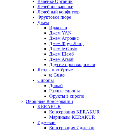
Варенье Органик
Лечебное варенье
Лечебный конфитюр
Фруктовое пюре
Джем
Иджеван
Джем YAN
Джем Агроянс
Джем Фрут Ланд
Джем te Gusto
Джем Шамб
Джем Ararat
Другие производители
Ягоды протёртые
te Gusto
Сиропы
Дошаб
Разные сиропы
Фрукты в сиропе
Овощные Консервации
KERAKUR
Консервация KERAKUR
Маринады KERAKUR
Иджеван
Консервация Иджеван