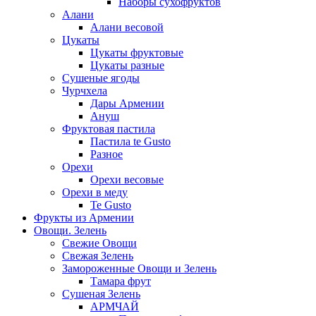
Наборы сухофруктов
Алани
Алани весовой
Цукаты
Цукаты фруктовые
Цукаты разные
Сушеные ягоды
Чурчхела
Дары Армении
Ануш
Фруктовая пастила
Пастила te Gusto
Разное
Орехи
Орехи весовые
Орехи в меду
Te Gusto
Фрукты из Армении
Овощи. Зелень
Свежие Овощи
Свежая Зелень
Замороженные Овощи и Зелень
Тамара фрут
Сушеная Зелень
АРМЧАЙ