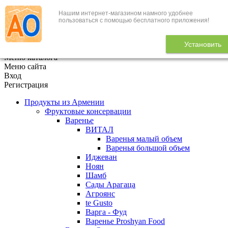
Нашим интернет-магазином намного удобнее
+7 (495) 646-888-1
пользоваться с помощью бесплатного приложения!
В корзине
0
товаров
Установить
x
Меню каталога
Меню сайта
Вход
Регистрация
Продукты из Армении
Фруктовые консервации
Варенье
ВИТАЛ
Варенья малый объем
Варенья большой объем
Иджеван
Ноян
Шамб
Сады Арагаца
Агроянс
te Gusto
Варга - Фуд
Варенье Proshyan Food