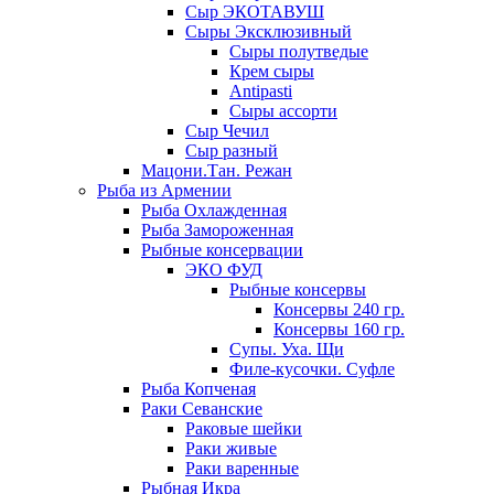
Сыр ЭКОТАВУШ
Сыры Эксклюзивный
Сыры полутведые
Крем сыры
Antipasti
Сыры ассорти
Сыр Чечил
Сыр разный
Мацони.Тан. Режан
Рыба из Армении
Рыба Охлажденная
Рыба Замороженная
Рыбные консервации
ЭКО ФУД
Рыбные консервы
Консервы 240 гр.
Консервы 160 гр.
Супы. Уха. Щи
Филе-кусочки. Суфле
Рыба Копченая
Раки Севанские
Раковые шейки
Раки живые
Раки варенные
Рыбная Икра