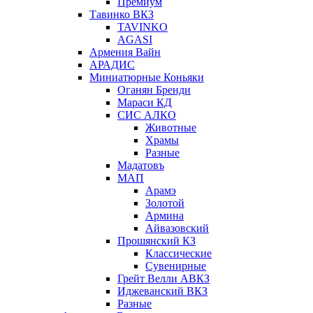
Премиум
Тавинко ВКЗ
TAVINKO
AGASI
Армения Вайн
АРАДИС
Миниатюрные Коньяки
Оганян Бренди
Мараси КД
СИС АЛКО
Животные
Храмы
Разные
Мадатовъ
МАП
Арамэ
Золотой
Армина
Айвазовский
Прошянский КЗ
Классические
Сувенирные
Грейт Велли АВКЗ
Иджеванский ВКЗ
Разные