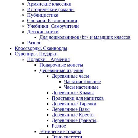
Армянские классики
Исторические романы
Публицистика
Словари. Разговорники
Учебники. Самоучители
Детские книги
Для дошкольников<br> и младших классов
Разное
Кроссворды. Сканворды
Сувениры. Подарки
Подарки – Армения
Подарочные монеты
Деревянные изделия
Деревянные часы
Часы настольные
Часы настенные
Деревянные Храмы
Подставки для напитков
Деревянные Тарелки
Деревянные Вазы
Деревянные Кресты
Деревянные Гранаты
Разное
Этнические товары
Этно скатерти