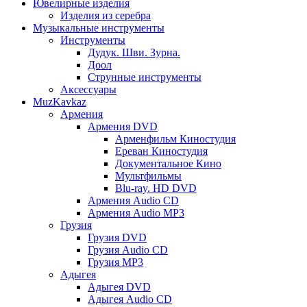
Ювелирные изделия
Изделия из серебра
Музыкальные инструменты
Инструменты
Дудук. Шви. Зурна.
Доол
Струнные инструменты
Аксессуары
MuzKavkaz
Армения
Армения DVD
Арменфильм Киностудия
Ереван Киностудия
Документальное Кино
Мультфильмы
Blu-ray. HD DVD
Армения Audio CD
Армения Audio MP3
Грузия
Грузия DVD
Грузия Audio CD
Грузия MP3
Адыгея
Адыгея DVD
Адыгея Audio CD