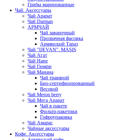
Грибы маринованные
Чай. Аксессуары
Чай Арарат
Чай Darman
АРМЧАЙ
Чай заварочный
Прозрачная фасовка
Армянский Тараз
Чай "IJEVAN". MASIS
Чай Агат
Чай Нане
Чай Гюмри
Чай Манана
Чай травяной
Био-сертифицированный
Весовой
Чай Meron berry
Чай Мега Арарат
Чай в пакете
Фильтр-пакетики
Гофроупаковка
Чай Амарас
Чайные аксессуары
Кофе. Аксессуары
Армянский кофе