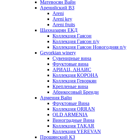
Матевосян Вайн
Аренийский ВЗ
Areni
Areni key
Areni fruits
Шахназарян ЕКД
Коллекция Гаясон
Коллекция Гаясон п/у
Коллекция Гаясон Новогодняя п/у
Gevorkian winery
Сувенирные вина
Фруктовые вина
АРИАЦ. АНАИС
Коллекция КОРОНА
Коллекция Геворкян
Крепленые вина
Абрикосовый Бренди
Армения Вайн
Фруктовые Вина
Коллекция ORRAN
OLD ARMENIA
Виноградные Вина
Коллекция TAKAR
Коллекция YEREVAN
Прошянский КЗ