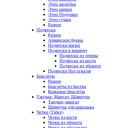
Этно жилетки
Этно шапки
Этно Подушки
Этно сумки
Разное
Подвески
Разное
Армянские буквы
Подвески маски
Подвески в машину
Подвески из дерева
Подвески из кости
Подвески из эбонита
Подвески Ностальгия
Браслеты
Разное
Браслеты из бисера
Кожаные браслеты
Тандыр, Мангал, Шампура
Тандыр, мангал
Шампура для шашлыка
Четки (Тзбех)
Четки из кости
Четки из эбонита
Четки из обсидиана