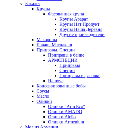
Бакалея
Крупы
Фасованная крупа
Крупы Арарат
Крупы Нат Продукт
Крупы Наша Деревня
Другие производители
Макароны
Лаваш. Матнакаш
Приправы. Специи
Приправы в банке
АРМСПЕЦИИ
Приправы
Специи
Приправы в фасовке
Hamove
Консервированные бобы
Соусы
Масло
Оливки
Оливки "Arm Eco"
Оливки AMADO
Оливки Aiello
Оливки Armenium
Мед из Армении