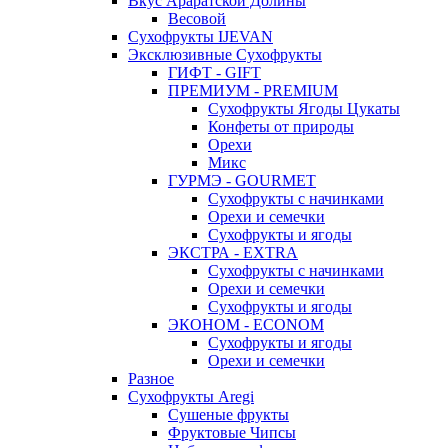
Вкус Араратской Долины
Весовой
Сухофрукты IJEVAN
Эксклюзивные Сухофрукты
ГИФТ - GIFT
ПРЕМИУМ - PREMIUM
Сухофрукты Ягоды Цукаты
Конфеты от природы
Орехи
Микс
ГУРМЭ - GOURMET
Сухофрукты с начинками
Орехи и семечки
Сухофрукты и ягоды
ЭКСТРА - EXTRA
Сухофрукты с начинками
Орехи и семечки
Сухофрукты и ягоды
ЭКОНОМ - ECONOM
Сухофрукты и ягоды
Орехи и семечки
Разное
Сухофрукты Aregi
Сушеные фрукты
Фруктовые Чипсы