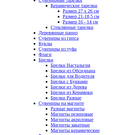
Сувенирные тарелки
Керамические тарелки
Размер 27 х 26 см
Размер 21-18,5 см
Размер 16 - 14 см
Стеклянные тарелки
Деревянные панно
Сувениры из гипса
Куклы
Сувениры из туфа
Флаги
Брелки
Брелки Настальгия
Брелки из Обсидиана
Брелки для Водителя
Брелки с Буквами
Брелки из Дерева
Брелки из Керамики
Брелки Разные
Сувениры на магните
Разные магниты
Магниты резиновые
Магниты акриловые
Магниты закатные
Магниты керамические