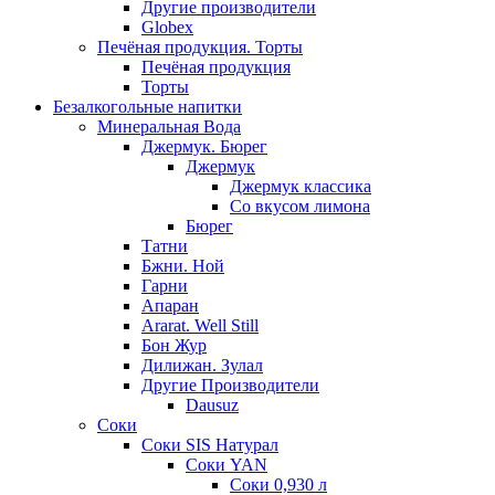
Другие производители
Globex
Печёная продукция. Торты
Печёная продукция
Торты
Безалкогольные напитки
Минеральная Вода
Джермук. Бюрег
Джермук
Джермук классика
Со вкусом лимона
Бюрег
Татни
Бжни. Ной
Гарни
Апаран
Ararat. Well Still
Бон Жур
Дилижан. Зулал
Другие Производители
Dausuz
Соки
Соки SIS Натурал
Соки YAN
Соки 0,930 л