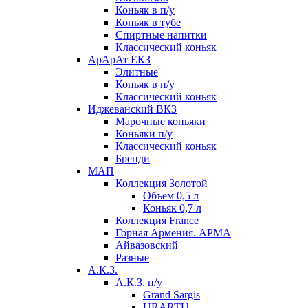
Коньяк в п/у
Коньяк в тубе
Спиртные напитки
Классический коньяк
АрАрАт ЕКЗ
Элитные
Коньяк в п/у
Классический коньяк
Иджеванский ВКЗ
Марочные коньяки
Коньяки п/у
Классический коньяк
Бренди
МАП
Коллекция Золотой
Объем 0,5 л
Коньяк 0,7 л
Коллекция France
Горная Армения. АРМА
Айвазовский
Разные
А.К.З.
А.К.З. п/у
Grand Sargis
URARTU