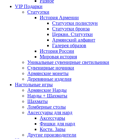
Разное
VIP Подарки
Статуэтки
История Армении
Статуэтки полистоун
Статуэтки бронза
Церкви. Статуэтки
Армянский алфавит
Галерея образов
История России
Мировая история
Уникальные сувенирные светильники
Сувенирные ночники
Армянские монеты
Деревянные изделия
Настольные игры
Армянские Нарды
Нарды + Шахматы
Шахматы
Ломберные столы
Аксессуары для нард
Аксессуары
Фишки для нард
Кости. Зары
Другие производители