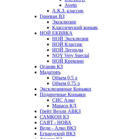
Avetis
А.К.З. классик
Гиневан ВЗ
Эксклюзив
Классический коньяк
НОЙ ЕКВВКА
НОЙ Эксклюзив
НОЙ Классик
НОЙ Легенды
NOY Very Speсial
НОЙ Кремлин
Оганян КЗ
Мадатовъ
Объем 0,5 л
Объем 0,75 л
Эксклюзивные Коньяки
Подарочные Коньяки
СИС Алко
Мараси КД
Грейт Велли АВКЗ
САМКОН КЗ
САЯТ - НОВА
Веди - Алко ВКЗ
Егвардский ВКЗ