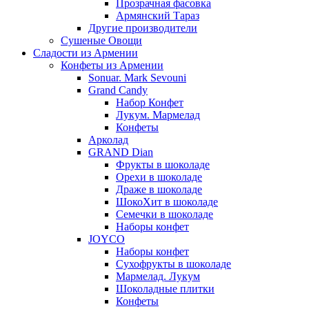
Прозрачная фасовка
Армянский Тараз
Другие производители
Сушеные Овощи
Сладости из Армении
Конфеты из Армении
Sonuar. Mark Sevouni
Grand Candy
Набор Конфет
Лукум. Мармелад
Конфеты
Арколад
GRAND Dian
Фрукты в шоколаде
Орехи в шоколаде
Драже в шоколаде
ШокоХит в шоколаде
Семечки в шоколаде
Наборы конфет
JOYCO
Наборы конфет
Сухофрукты в шоколаде
Мармелад. Лукум
Шоколадные плитки
Конфеты