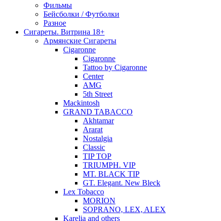
Фильмы
Бейсболки / Футболки
Разное
Сигареты. Витрина 18+
Армянские Сигареты
Cigaronne
Cigaronne
Tattoo by Cigaronne
Center
AMG
5th Street
Mackintosh
GRAND TABACCO
Akhtamar
Ararat
Nostalgia
Classic
TIP TOP
TRIUMPH. VIP
MT. BLACK TIP
GT. Elegant. New Bleck
Lex Tobacco
MORION
SOPRANO, LEX, ALEX
Karelia and others