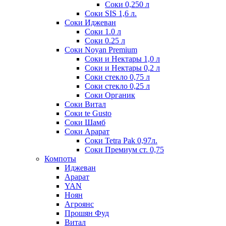
Соки 0,250 л
Соки SIS 1,6 л.
Соки Иджеван
Соки 1.0 л
Соки 0.25 л
Соки Noyan Premium
Соки и Нектары 1,0 л
Соки и Нектары 0,2 л
Соки стекло 0,75 л
Соки стекло 0,25 л
Соки Органик
Соки Витал
Соки te Gusto
Соки Шамб
Соки Арарат
Соки Tetra Pak 0,97л.
Соки Премиум ст. 0,75
Компоты
Иджеван
Арарат
YAN
Ноян
Агроянс
Прошян Фуд
Витал