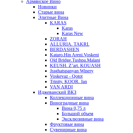
Армянское Вино
Новинки
Старые вина
Элитные Вина
KARAS
Karas
Karas New
ZORAH
ALLURIA. TAKRI.
BERDASHEN
Kataro.Hin Areni.Voskeni
Old Bridge.Tushpa.Malani
KEUSH. Z’art. KOUASH
Jraghatspanyan Winery
Voskevaz - Qotot
Trinity. KOOR. Jan
VAN ARDI
Иджеванский ВКЗ
Коллекционные вина
Виноградные вина
Вина 0,75 л
Большой объем
Эксклюзивные вина
Фруктовые вина
Cувенирные вина