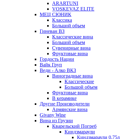
ARARTUNI
VOSKEVAZ ELITE
МЕЦ СЮНИК
Классика
Большой объем
Гиневан ВЗ
Классические вина
Большой объем
Сувенирные вина
Фруктовые вина
Гордость Нации
Вайк Груп
Веди - Алко ВКЗ
Виноградные вина
Классические
Большой объем
Фруктовые вина
В керамике
Другие Производители
Армянские вина
Givany Wine
Вина из Грузии
Кварельский Погреб
Киндзмараули
Киндзмараули 0,75л