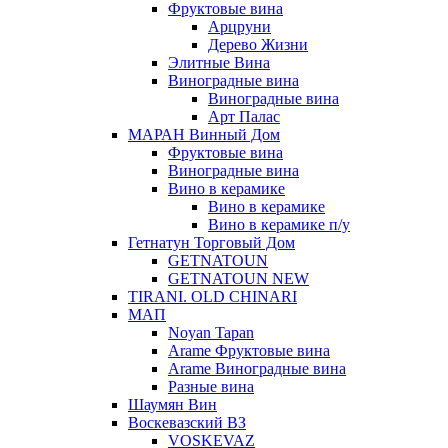
Фруктовые вина
Арцруни
Дерево Жизни
Элитные Вина
Виноградные вина
Виноградные вина
Арт Палас
МАРАН Винный Дом
Фруктовые вина
Виноградные вина
Вино в керамике
Вино в керамике
Вино в керамике п/у
Гетнатун Торговый Дом
GETNATOUN
GETNATOUN NEW
TIRANI. OLD CHINARI
МАП
Noyan Tapan
Arame Фруктовые вина
Arame Виноградные вина
Разные вина
Шаумян Вин
Воскевазский ВЗ
VOSKEVAZ