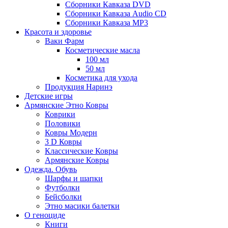
Сборники Кавказа DVD
Сборники Кавказа Audio CD
Сборники Кавказа MP3
Красота и здоровье
Ваки Фарм
Косметические масла
100 мл
50 мл
Косметика для ухода
Продукция Наринэ
Детские игры
Армянские Этно Ковры
Коврики
Половики
Ковры Модерн
3 D Ковры
Классические Ковры
Армянские Ковры
Одежда. Обувь
Шарфы и шапки
Футболки
Бейсболки
Этно масики балетки
О геноциде
Книги