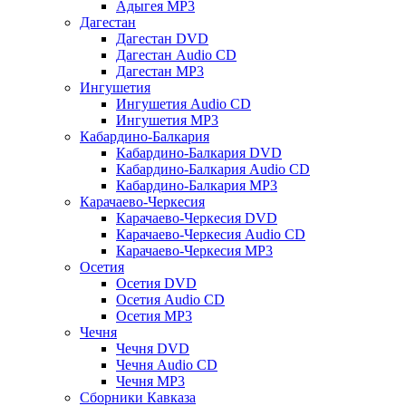
Адыгея MP3
Дагестан
Дагестан DVD
Дагестан Audio CD
Дагестан MP3
Ингушетия
Ингушетия Audio CD
Ингушетия MP3
Кабардино-Балкария
Кабардино-Балкария DVD
Кабардино-Балкария Audio CD
Кабардино-Балкария MP3
Карачаево-Черкесия
Карачаево-Черкесия DVD
Карачаево-Черкесия Audio CD
Карачаево-Черкесия MP3
Осетия
Осетия DVD
Осетия Audio CD
Осетия MP3
Чечня
Чечня DVD
Чечня Audio CD
Чечня MP3
Сборники Кавказа