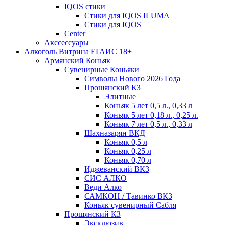
IQOS стики
Стики для IQOS ILUMA
Стики для IQOS
Сenter
Акссессуары
Алкоголь Витрина ЕГАИС 18+
Армянский Коньяк
Сувенирные Коньяки
Символы Нового 2026 Года
Прошянский КЗ
Элитные
Коньяк 5 лет 0,5 л., 0,33 л
Коньяк 5 лет 0,18 л., 0,25 л.
Коньяк 7 лет 0,5 л., 0,33 л
Шахназарян ВКД
Коньяк 0,5 л
Коньяк 0,25 л
Коньяк 0,70 л
Иджеванский ВКЗ
СИС АЛКО
Веди Алко
САМКОН / Тавинко ВКЗ
Коньяк сувенирный Сабля
Прошянский КЗ
Эксклюзив