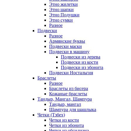
Этно жилетки
Этно шапки
Этно Подушки
Этно сумки
Разное
Подвески
Разное
Армянские буквы
Подвески маски
Подвески в машину
Подвески из дерева
Подвески из кости
Подвески из эбонита
Подвески Ностальгия
Браслеты
Разное
Браслеты из бисера
Кожаные браслеты
Тандыр, Мангал, Шампура
Тандыр, мангал
Шампура для шашлыка
Четки (Тзбех)
Четки из кости
Четки из эбонита
Четки из обсидиана