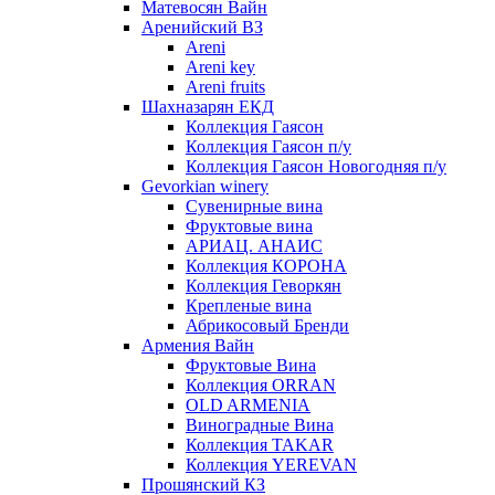
Матевосян Вайн
Аренийский ВЗ
Areni
Areni key
Areni fruits
Шахназарян ЕКД
Коллекция Гаясон
Коллекция Гаясон п/у
Коллекция Гаясон Новогодняя п/у
Gevorkian winery
Сувенирные вина
Фруктовые вина
АРИАЦ. АНАИС
Коллекция КОРОНА
Коллекция Геворкян
Крепленые вина
Абрикосовый Бренди
Армения Вайн
Фруктовые Вина
Коллекция ORRAN
OLD ARMENIA
Виноградные Вина
Коллекция TAKAR
Коллекция YEREVAN
Прошянский КЗ