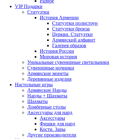
Разное
VIP Подарки
Статуэтки
История Армении
Статуэтки полистоун
Статуэтки бронза
Церкви. Статуэтки
Армянский алфавит
Галерея образов
История России
Мировая история
Уникальные сувенирные светильники
Сувенирные ночники
Армянские монеты
Деревянные изделия
Настольные игры
Армянские Нарды
Нарды + Шахматы
Шахматы
Ломберные столы
Аксессуары для нард
Аксессуары
Фишки для нард
Кости. Зары
Другие производители