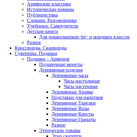
Армянские классики
Исторические романы
Публицистика
Словари. Разговорники
Учебники. Самоучители
Детские книги
Для дошкольников<br> и младших классов
Разное
Кроссворды. Сканворды
Сувениры. Подарки
Подарки – Армения
Подарочные монеты
Деревянные изделия
Деревянные часы
Часы настольные
Часы настенные
Деревянные Храмы
Подставки для напитков
Деревянные Тарелки
Деревянные Вазы
Деревянные Кресты
Деревянные Гранаты
Разное
Этнические товары
Этно скатерти