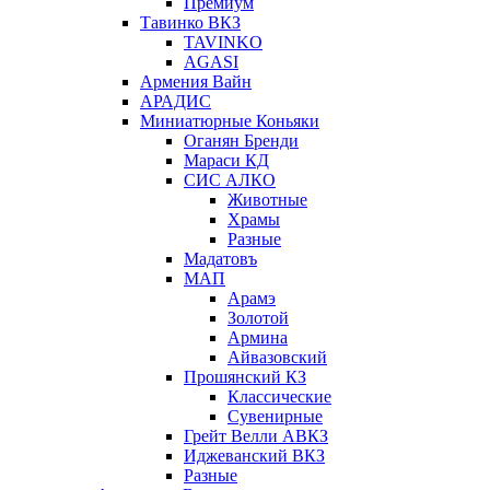
Премиум
Тавинко ВКЗ
TAVINKO
AGASI
Армения Вайн
АРАДИС
Миниатюрные Коньяки
Оганян Бренди
Мараси КД
СИС АЛКО
Животные
Храмы
Разные
Мадатовъ
МАП
Арамэ
Золотой
Армина
Айвазовский
Прошянский КЗ
Классические
Сувенирные
Грейт Велли АВКЗ
Иджеванский ВКЗ
Разные