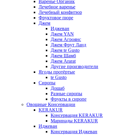
Варенье Органик
Лечебное варенье
Лечебный конфитюр
Фруктовое пюре
Джем
Иджеван
Джем YAN
Джем Агроянс
Джем Фрут Ланд
Джем te Gusto
Джем Шамб
Джем Ararat
Другие производители
Ягоды протёртые
te Gusto
Сиропы
Дошаб
Разные сиропы
Фрукты в сиропе
Овощные Консервации
KERAKUR
Консервация KERAKUR
Маринады KERAKUR
Иджеван
Консервация Иджеван