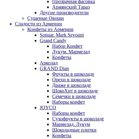
Прозрачная фасовка
Армянский Тараз
Другие производители
Сушеные Овощи
Сладости из Армении
Конфеты из Армении
Sonuar. Mark Sevouni
Grand Candy
Набор Конфет
Лукум. Мармелад
Конфеты
Арколад
GRAND Dian
Фрукты в шоколаде
Орехи в шоколаде
Драже в шоколаде
ШокоХит в шоколаде
Семечки в шоколаде
Наборы конфет
JOYCO
Наборы конфет
Сухофрукты в шоколаде
Мармелад. Лукум
Шоколадные плитки
Конфеты