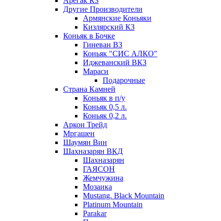
Арегак КЗ
Другие Производители
Армянские Коньяки
Кизлярский КЗ
Коньяк в Бочке
Гиневан ВЗ
Коньяк "СИС АЛКО"
Иджеванский ВКЗ
Мараси
Подарочные
Страна Камней
Коньяк в п/у
Коньяк 0,5 л.
Коньяк 0,2 л.
Аркон Трейд
Мргашен
Шаумян Вин
Шахназарян ВКД
Шахназарян
ГАЯСОН
Жемчужина
Мозаика
Mustang. Black Mountain
Platinum Mountain
Parakar