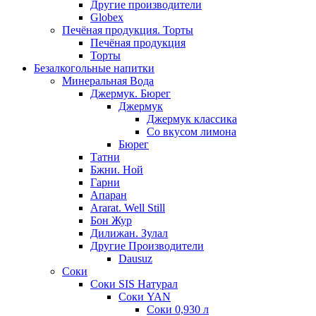
Другие производители
Globex
Печёная продукция. Торты
Печёная продукция
Торты
Безалкогольные напитки
Минеральная Вода
Джермук. Бюрег
Джермук
Джермук классика
Со вкусом лимона
Бюрег
Татни
Бжни. Ной
Гарни
Апаран
Ararat. Well Still
Бон Жур
Дилижан. Зулал
Другие Производители
Dausuz
Соки
Соки SIS Натурал
Соки YAN
Соки 0,930 л