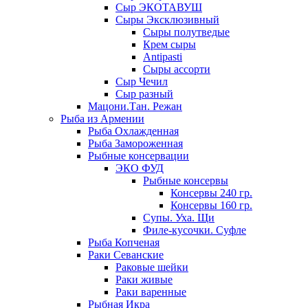
Сыр ЭКОТАВУШ
Сыры Эксклюзивный
Сыры полутведые
Крем сыры
Antipasti
Сыры ассорти
Сыр Чечил
Сыр разный
Мацони.Тан. Режан
Рыба из Армении
Рыба Охлажденная
Рыба Замороженная
Рыбные консервации
ЭКО ФУД
Рыбные консервы
Консервы 240 гр.
Консервы 160 гр.
Супы. Уха. Щи
Филе-кусочки. Суфле
Рыба Копченая
Раки Севанские
Раковые шейки
Раки живые
Раки варенные
Рыбная Икра