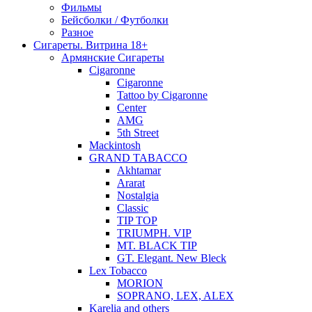
Фильмы
Бейсболки / Футболки
Разное
Сигареты. Витрина 18+
Армянские Сигареты
Cigaronne
Cigaronne
Tattoo by Cigaronne
Center
AMG
5th Street
Mackintosh
GRAND TABACCO
Akhtamar
Ararat
Nostalgia
Classic
TIP TOP
TRIUMPH. VIP
MT. BLACK TIP
GT. Elegant. New Bleck
Lex Tobacco
MORION
SOPRANO, LEX, ALEX
Karelia and others