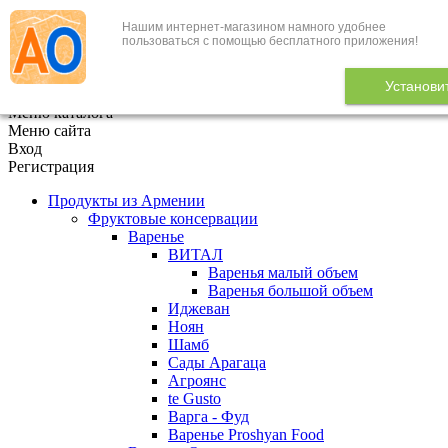
Нашим интернет-магазином намного удобнее
+7 (495) 646-888-1
пользоваться с помощью бесплатного приложения!
В корзине
0
товаров
Установи
x
Меню каталога
Меню сайта
Вход
Регистрация
Продукты из Армении
Фруктовые консервации
Варенье
ВИТАЛ
Варенья малый объем
Варенья большой объем
Иджеван
Ноян
Шамб
Сады Арагаца
Агроянс
te Gusto
Варга - Фуд
Варенье Proshyan Food