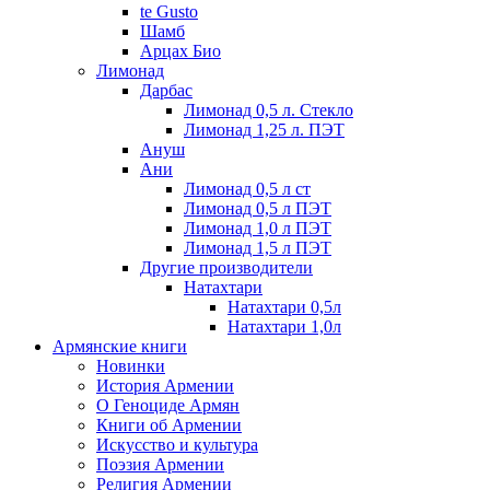
te Gusto
Шамб
Арцах Био
Лимонад
Дарбас
Лимонад 0,5 л. Стекло
Лимонад 1,25 л. ПЭТ
Ануш
Ани
Лимонад 0,5 л ст
Лимонад 0,5 л ПЭТ
Лимонад 1,0 л ПЭТ
Лимонад 1,5 л ПЭТ
Другие производители
Натахтари
Натахтари 0,5л
Натахтари 1,0л
Армянские книги
Новинки
История Армении
О Геноциде Армян
Книги об Армении
Иcкусство и культура
Поэзия Армении
Религия Армении