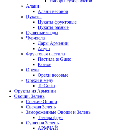
Наборы сухофруктов
Алани
Алани весовой
Цукаты
Цукаты фруктовые
Цукаты разные
Сушеные ягоды
Чурчхела
Дары Армении
Ануш
Фруктовая пастила
Пастила te Gusto
Разное
Орехи
Орехи весовые
Орехи в меду
Te Gusto
Фрукты из Армении
Овощи. Зелень
Свежие Овощи
Свежая Зелень
Замороженные Овощи и Зелень
Тамара фрут
Сушеная Зелень
АРМЧАЙ