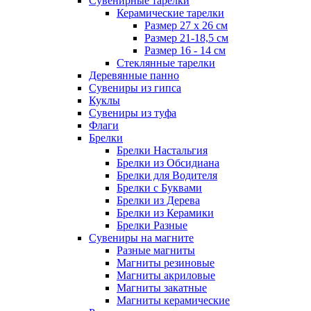
Сувенирные тарелки
Керамические тарелки
Размер 27 х 26 см
Размер 21-18,5 см
Размер 16 - 14 см
Стеклянные тарелки
Деревянные панно
Сувениры из гипса
Куклы
Сувениры из туфа
Флаги
Брелки
Брелки Настальгия
Брелки из Обсидиана
Брелки для Водителя
Брелки с Буквами
Брелки из Дерева
Брелки из Керамики
Брелки Разные
Сувениры на магните
Разные магниты
Магниты резиновые
Магниты акриловые
Магниты закатные
Магниты керамические