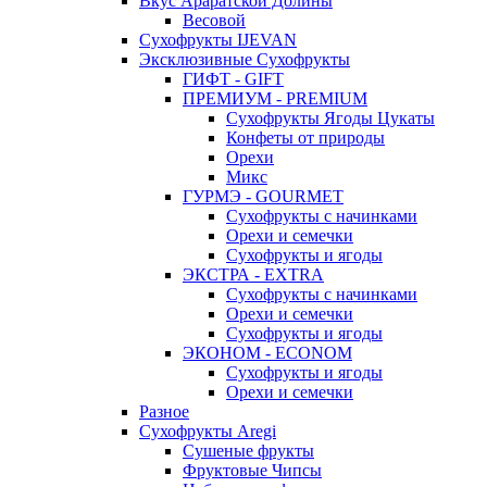
Вкус Араратской Долины
Весовой
Сухофрукты IJEVAN
Эксклюзивные Сухофрукты
ГИФТ - GIFT
ПРЕМИУМ - PREMIUM
Сухофрукты Ягоды Цукаты
Конфеты от природы
Орехи
Микс
ГУРМЭ - GOURMET
Сухофрукты с начинками
Орехи и семечки
Сухофрукты и ягоды
ЭКСТРА - EXTRA
Сухофрукты с начинками
Орехи и семечки
Сухофрукты и ягоды
ЭКОНОМ - ECONOM
Сухофрукты и ягоды
Орехи и семечки
Разное
Сухофрукты Aregi
Сушеные фрукты
Фруктовые Чипсы