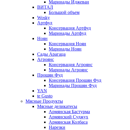
Маринады Иджеван
ВИТАЛ
Большой объем
Wosky
Артфуд
Консервация Артфуд
Маринады Артфуд
Ноян
Консервация Ноян
Маринады Ноян
Сады Арагаца
Агроянс
Консервация Агроянс
Маринады Агроянс
Прошян Фуд
Консервация Прошян Фуд
Маринады Прошян Фуд
YAN
te Gusto
Мясные Продукты
Мясные деликатесы
Армянская Бастурма
Армянский Суджух
Армянская Колбаса
Нарезки