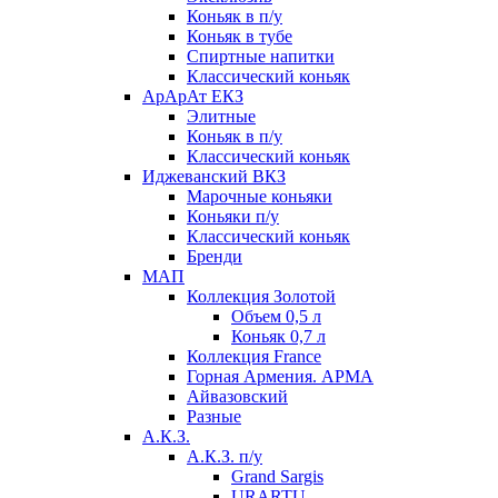
Коньяк в п/у
Коньяк в тубе
Спиртные напитки
Классический коньяк
АрАрАт ЕКЗ
Элитные
Коньяк в п/у
Классический коньяк
Иджеванский ВКЗ
Марочные коньяки
Коньяки п/у
Классический коньяк
Бренди
МАП
Коллекция Золотой
Объем 0,5 л
Коньяк 0,7 л
Коллекция France
Горная Армения. АРМА
Айвазовский
Разные
А.К.З.
А.К.З. п/у
Grand Sargis
URARTU