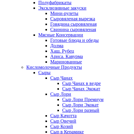
Полуфабрикаты
Эксклюзивные закуски
Мини-рулеты
Сыровяленая вырезка
Говядина сыровяленая
Свинина сыровяленая
Мясные Консервации
Готовые блюда и обеды
Долма
Хаш. Рубец
Ариса. Кавурма
Маринованные
Кисломолочные Продукты
Сыры
Сыр Чанах
Сыр Чанах в ведре
Сыр Чанах Экокат
Сыр Лори
Сыр Лори Премиум
Сыр Лори Экокат
Сыр Лори разный
Сыр Качотта
Сыр Овечий
Сыр Козий
Сыр в Керамике