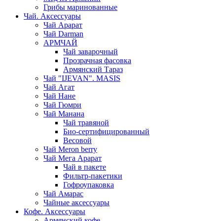
Грибы маринованные
Чай. Аксессуары
Чай Арарат
Чай Darman
АРМЧАЙ
Чай заварочный
Прозрачная фасовка
Армянский Тараз
Чай "IJEVAN". MASIS
Чай Агат
Чай Нане
Чай Гюмри
Чай Манана
Чай травяной
Био-сертифицированный
Весовой
Чай Meron berry
Чай Мега Арарат
Чай в пакете
Фильтр-пакетики
Гофроупаковка
Чай Амарас
Чайные аксессуары
Кофе. Аксессуары
Армянский кофе