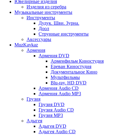
Ювелирные изделия
Изделия из серебра
Музыкальные инструменты
Инструменты
Дудук. Шви. Зурна.
Доол
Струнные инструменты
Аксессуары
MuzKavkaz
Армения
Армения DVD
Арменфильм Киностудия
Ереван Киностудия
Документальное Кино
Мультфильмы
Blu-ray. HD DVD
Армения Audio CD
Армения Audio MP3
Грузия
Грузия DVD
Грузия Audio CD
Грузия MP3
Адыгея
Адыгея DVD
Адыгея Audio CD