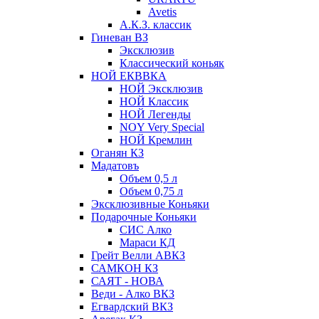
Avetis
А.К.З. классик
Гиневан ВЗ
Эксклюзив
Классический коньяк
НОЙ ЕКВВКА
НОЙ Эксклюзив
НОЙ Классик
НОЙ Легенды
NOY Very Speсial
НОЙ Кремлин
Оганян КЗ
Мадатовъ
Объем 0,5 л
Объем 0,75 л
Эксклюзивные Коньяки
Подарочные Коньяки
СИС Алко
Мараси КД
Грейт Велли АВКЗ
САМКОН КЗ
САЯТ - НОВА
Веди - Алко ВКЗ
Егвардский ВКЗ