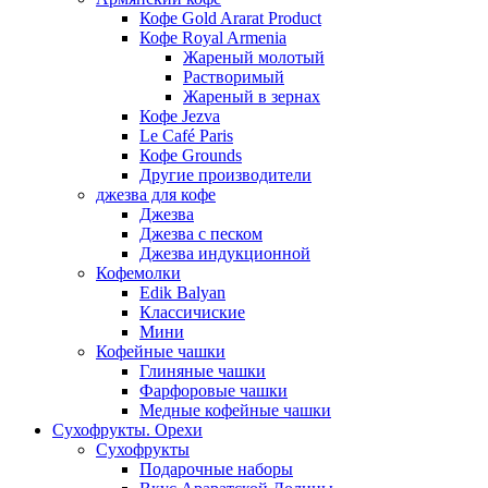
Кофе Gold Ararat Product
Кофе Royal Armenia
Жареный молотый
Растворимый
Жареный в зернах
Кофе Jezva
Le Café Paris
Кофе Grounds
Другие производители
джезва для кофе
Джезва
Джезва с песком
Джезва индукционной
Кофемолки
Edik Balyan
Классичиские
Мини
Кофейные чашки
Глиняные чашки
Фарфоровые чашки
Медные кофейные чашки
Сухофрукты. Орехи
Сухофрукты
Подарочные наборы