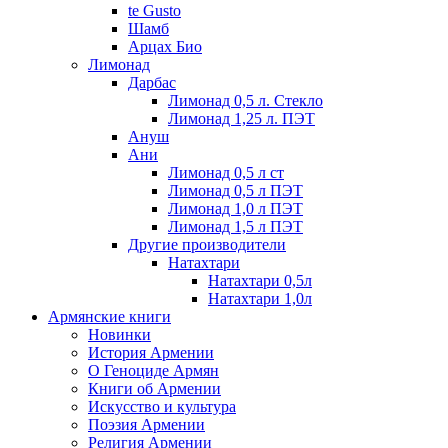
te Gusto
Шамб
Арцах Био
Лимонад
Дарбас
Лимонад 0,5 л. Стекло
Лимонад 1,25 л. ПЭТ
Ануш
Ани
Лимонад 0,5 л ст
Лимонад 0,5 л ПЭТ
Лимонад 1,0 л ПЭТ
Лимонад 1,5 л ПЭТ
Другие производители
Натахтари
Натахтари 0,5л
Натахтари 1,0л
Армянские книги
Новинки
История Армении
О Геноциде Армян
Книги об Армении
Иcкусство и культура
Поэзия Армении
Религия Армении