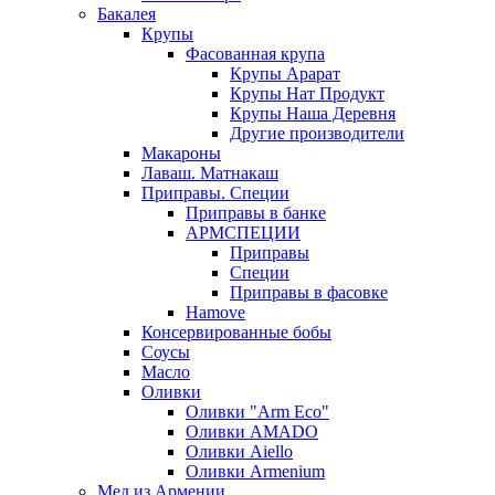
Бакалея
Крупы
Фасованная крупа
Крупы Арарат
Крупы Нат Продукт
Крупы Наша Деревня
Другие производители
Макароны
Лаваш. Матнакаш
Приправы. Специи
Приправы в банке
АРМСПЕЦИИ
Приправы
Специи
Приправы в фасовке
Hamove
Консервированные бобы
Соусы
Масло
Оливки
Оливки "Arm Eco"
Оливки AMADO
Оливки Aiello
Оливки Armenium
Мед из Армении