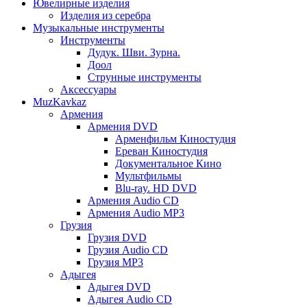
Ювелирные изделия
Изделия из серебра
Музыкальные инструменты
Инструменты
Дудук. Шви. Зурна.
Доол
Струнные инструменты
Аксессуары
MuzKavkaz
Армения
Армения DVD
Арменфильм Киностудия
Ереван Киностудия
Документальное Кино
Мультфильмы
Blu-ray. HD DVD
Армения Audio CD
Армения Audio MP3
Грузия
Грузия DVD
Грузия Audio CD
Грузия MP3
Адыгея
Адыгея DVD
Адыгея Audio CD