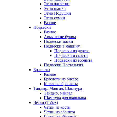
Этно жилетки
Этно шапки
Этно Подушки
Этно сумки
Разное
Подвески
Разное
Армянские буквы
Подвески маски
Подвески в машину
Подвески из дерева
Подвески из кости
Подвески из эбонита
Подвески Ностальгия
Браслеты
Разное
Браслеты из бисера
Кожаные браслеты
Тандыр, Мангал, Шампура
Тандыр, мангал
Шампура для шашлыка
Четки (Тзбех)
Четки из кости
Четки из эбонита
Четки из обсидиана