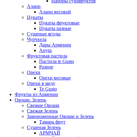
Наборы сухофруктов
Алани
Алани весовой
Цукаты
Цукаты фруктовые
Цукаты разные
Сушеные ягоды
Чурчхела
Дары Армении
Ануш
Фруктовая пастила
Пастила te Gusto
Разное
Орехи
Орехи весовые
Орехи в меду
Te Gusto
Фрукты из Армении
Овощи. Зелень
Свежие Овощи
Свежая Зелень
Замороженные Овощи и Зелень
Тамара фрут
Сушеная Зелень
АРМЧАЙ