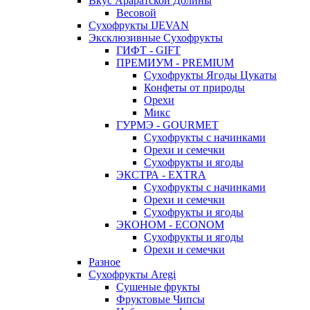
Вкус Араратской Долины
Весовой
Сухофрукты IJEVAN
Эксклюзивные Сухофрукты
ГИФТ - GIFT
ПРЕМИУМ - PREMIUM
Сухофрукты Ягоды Цукаты
Конфеты от природы
Орехи
Микс
ГУРМЭ - GOURMET
Сухофрукты с начинками
Орехи и семечки
Сухофрукты и ягоды
ЭКСТРА - EXTRA
Сухофрукты с начинками
Орехи и семечки
Сухофрукты и ягоды
ЭКОНОМ - ECONOM
Сухофрукты и ягоды
Орехи и семечки
Разное
Сухофрукты Aregi
Сушеные фрукты
Фруктовые Чипсы