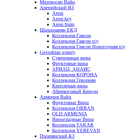
Матевосян Вайн
Аренийский ВЗ
Areni
Areni key
Areni fruits
Шахназарян ЕКД
Коллекция Гаясон
Коллекция Гаясон п/у
Коллекция Гаясон Новогодняя п/у
Gevorkian winery
Сувенирные вина
Фруктовые вина
АРИАЦ. АНАИС
Коллекция КОРОНА
Коллекция Геворкян
Крепленые вина
Абрикосовый Бренди
Армения Вайн
Фруктовые Вина
Коллекция ORRAN
OLD ARMENIA
Виноградные Вина
Коллекция TAKAR
Коллекция YEREVAN
Прошянский КЗ