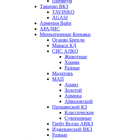
Премиум
Тавинко ВКЗ
TAVINKO
AGASI
Армения Вайн
АРАДИС
Миниатюрные Коньяки
Оганян Бренди
Мараси КД
СИС АЛКО
Животные
Храмы
Разные
Мадатовъ
МАП
Арамэ
Золотой
Армина
Айвазовский
Прошянский КЗ
Классические
Сувенирные
Грейт Велли АВКЗ
Иджеванский ВКЗ
Разные