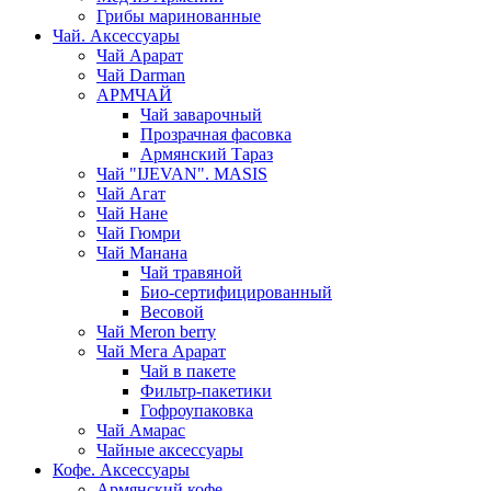
Грибы маринованные
Чай. Аксессуары
Чай Арарат
Чай Darman
АРМЧАЙ
Чай заварочный
Прозрачная фасовка
Армянский Тараз
Чай "IJEVAN". MASIS
Чай Агат
Чай Нане
Чай Гюмри
Чай Манана
Чай травяной
Био-сертифицированный
Весовой
Чай Meron berry
Чай Мега Арарат
Чай в пакете
Фильтр-пакетики
Гофроупаковка
Чай Амарас
Чайные аксессуары
Кофе. Аксессуары
Армянский кофе