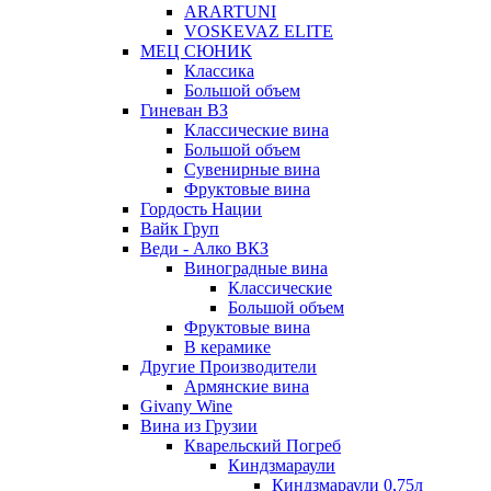
ARARTUNI
VOSKEVAZ ELITE
МЕЦ СЮНИК
Классика
Большой объем
Гиневан ВЗ
Классические вина
Большой объем
Сувенирные вина
Фруктовые вина
Гордость Нации
Вайк Груп
Веди - Алко ВКЗ
Виноградные вина
Классические
Большой объем
Фруктовые вина
В керамике
Другие Производители
Армянские вина
Givany Wine
Вина из Грузии
Кварельский Погреб
Киндзмараули
Киндзмараули 0,75л