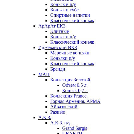
Коньяк в п/у
Коньяк в тубе
Спиртные напитки
Классический коньяк
АрАрАт ЕКЗ
Элитные
Коньяк в п/у
Классический коньяк
Иджеванский ВКЗ
Марочные коньяки
Коньяки п/у
Классический коньяк
Бренди
МАП
Коллекция Золотой
Объем 0,5 л
Коньяк 0,7 л
Коллекция France
Горная Армения. АРМА
Айвазовский
Разные
А.К.З.
А.К.З. п/у
Grand Sargis
URARTU