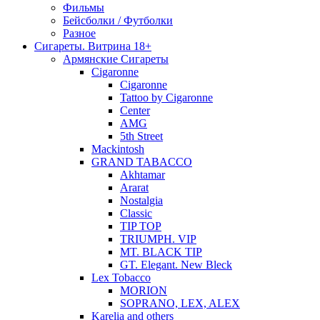
Фильмы
Бейсболки / Футболки
Разное
Сигареты. Витрина 18+
Армянские Сигареты
Cigaronne
Cigaronne
Tattoo by Cigaronne
Center
AMG
5th Street
Mackintosh
GRAND TABACCO
Akhtamar
Ararat
Nostalgia
Classic
TIP TOP
TRIUMPH. VIP
MT. BLACK TIP
GT. Elegant. New Bleck
Lex Tobacco
MORION
SOPRANO, LEX, ALEX
Karelia and others