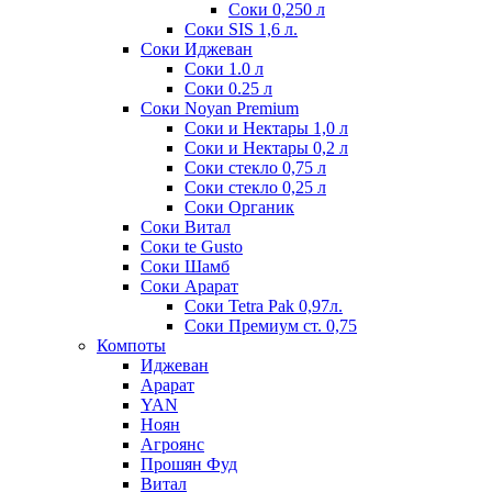
Соки 0,250 л
Соки SIS 1,6 л.
Соки Иджеван
Соки 1.0 л
Соки 0.25 л
Соки Noyan Premium
Соки и Нектары 1,0 л
Соки и Нектары 0,2 л
Соки стекло 0,75 л
Соки стекло 0,25 л
Соки Органик
Соки Витал
Соки te Gusto
Соки Шамб
Соки Арарат
Соки Tetra Pak 0,97л.
Соки Премиум ст. 0,75
Компоты
Иджеван
Арарат
YAN
Ноян
Агроянс
Прошян Фуд
Витал