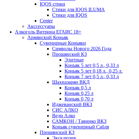
IQOS стики
Стики для IQOS ILUMA
Стики для IQOS
Сenter
Акссессуары
Алкоголь Витрина ЕГАИС 18+
Армянский Коньяк
Сувенирные Коньяки
Символы Нового 2026 Года
Прошянский КЗ
Элитные
Коньяк 5 лет 0,5 л., 0,33 л
Коньяк 5 лет 0,18 л., 0,25 л.
Коньяк 7 лет 0,5 л., 0,33 л
Шахназарян ВКД
Коньяк 0,5 л
Коньяк 0,25 л
Коньяк 0,70 л
Иджеванский ВКЗ
СИС АЛКО
Веди Алко
САМКОН / Тавинко ВКЗ
Коньяк сувенирный Сабля
Прошянский КЗ
Эксклюзив