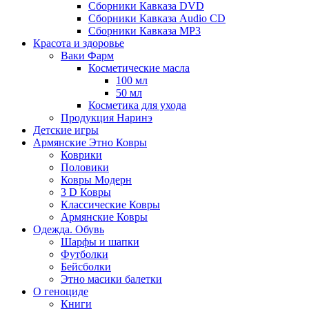
Сборники Кавказа DVD
Сборники Кавказа Audio CD
Сборники Кавказа MP3
Красота и здоровье
Ваки Фарм
Косметические масла
100 мл
50 мл
Косметика для ухода
Продукция Наринэ
Детские игры
Армянские Этно Ковры
Коврики
Половики
Ковры Модерн
3 D Ковры
Классические Ковры
Армянские Ковры
Одежда. Обувь
Шарфы и шапки
Футболки
Бейсболки
Этно масики балетки
О геноциде
Книги