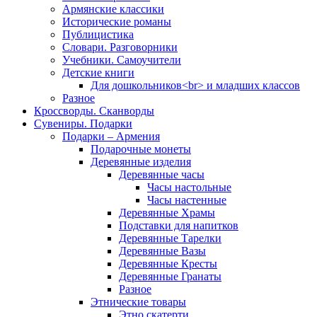
Армянские классики
Исторические романы
Публицистика
Словари. Разговорники
Учебники. Самоучители
Детские книги
Для дошкольников<br> и младших классов
Разное
Кроссворды. Сканворды
Сувениры. Подарки
Подарки – Армения
Подарочные монеты
Деревянные изделия
Деревянные часы
Часы настольные
Часы настенные
Деревянные Храмы
Подставки для напитков
Деревянные Тарелки
Деревянные Вазы
Деревянные Кресты
Деревянные Гранаты
Разное
Этнические товары
Этно скатерти