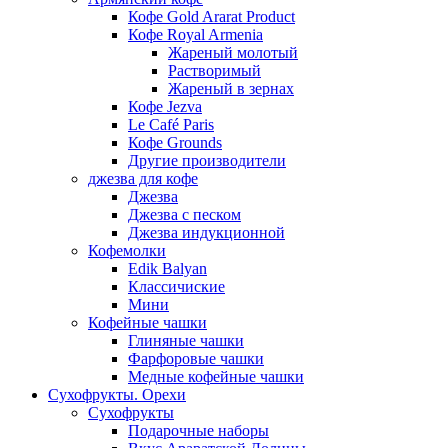
Кофе Gold Ararat Product
Кофе Royal Armenia
Жареный молотый
Растворимый
Жареный в зернах
Кофе Jezva
Le Café Paris
Кофе Grounds
Другие производители
джезва для кофе
Джезва
Джезва с песком
Джезва индукционной
Кофемолки
Edik Balyan
Классичиские
Мини
Кофейные чашки
Глиняные чашки
Фарфоровые чашки
Медные кофейные чашки
Сухофрукты. Орехи
Сухофрукты
Подарочные наборы