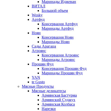
Маринады Иджеван
ВИТАЛ
Большой объем
Wosky
Артфуд
Консервация Артфуд
Маринады Артфуд
Ноян
Консервация Ноян
Маринады Ноян
Сады Арагаца
Агроянс
Консервация Агроянс
Маринады Агроянс
Прошян Фуд
Консервация Прошян Фуд
Маринады Прошян Фуд
YAN
te Gusto
Мясные Продукты
Мясные деликатесы
Армянская Бастурма
Армянский Суджух
Армянская Колбаса
Нарезки