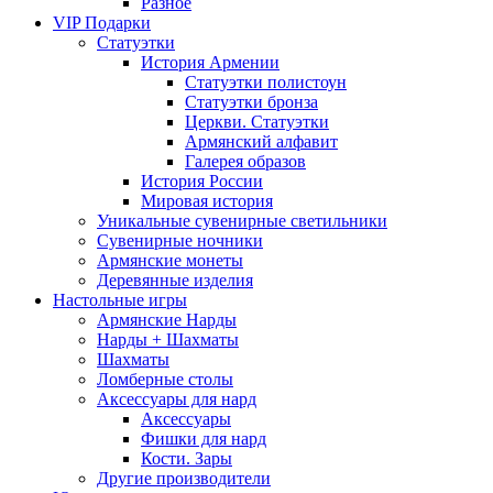
Разное
VIP Подарки
Статуэтки
История Армении
Статуэтки полистоун
Статуэтки бронза
Церкви. Статуэтки
Армянский алфавит
Галерея образов
История России
Мировая история
Уникальные сувенирные светильники
Сувенирные ночники
Армянские монеты
Деревянные изделия
Настольные игры
Армянские Нарды
Нарды + Шахматы
Шахматы
Ломберные столы
Аксессуары для нард
Аксессуары
Фишки для нард
Кости. Зары
Другие производители