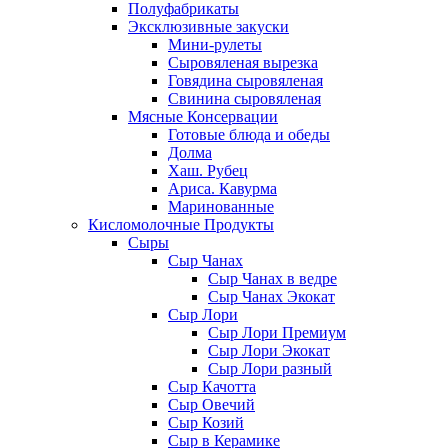
Полуфабрикаты
Эксклюзивные закуски
Мини-рулеты
Сыровяленая вырезка
Говядина сыровяленая
Свинина сыровяленая
Мясные Консервации
Готовые блюда и обеды
Долма
Хаш. Рубец
Ариса. Кавурма
Маринованные
Кисломолочные Продукты
Сыры
Сыр Чанах
Сыр Чанах в ведре
Сыр Чанах Экокат
Сыр Лори
Сыр Лори Премиум
Сыр Лори Экокат
Сыр Лори разный
Сыр Качотта
Сыр Овечий
Сыр Козий
Сыр в Керамике