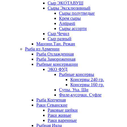
Сыр ЭКОТАВУШ
Сыры Эксклюзивный
Сыры полутведые
Крем сыры
Antipasti
Сыры ассорти
Сыр Чечил
Сыр разный
Мацони.Тан. Режан
Рыба из Армении
Рыба Охлажденная
Рыба Замороженная
Рыбные консервации
ЭКО ФУД
Рыбные консервы
Консервы 240 гр.
Консервы 160 гр.
Супы. Уха. Щи
Филе-кусочки. Суфле
Рыба Копченая
Раки Севанские
Раковые шейки
Раки живые
Раки варенные
Рыбная Икра