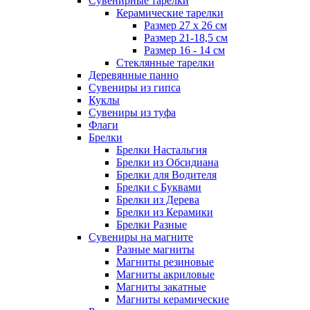
Сувенирные тарелки
Керамические тарелки
Размер 27 х 26 см
Размер 21-18,5 см
Размер 16 - 14 см
Стеклянные тарелки
Деревянные панно
Сувениры из гипса
Куклы
Сувениры из туфа
Флаги
Брелки
Брелки Настальгия
Брелки из Обсидиана
Брелки для Водителя
Брелки с Буквами
Брелки из Дерева
Брелки из Керамики
Брелки Разные
Сувениры на магните
Разные магниты
Магниты резиновые
Магниты акриловые
Магниты закатные
Магниты керамические