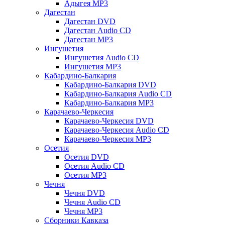
Адыгея MP3
Дагестан
Дагестан DVD
Дагестан Audio CD
Дагестан MP3
Ингушетия
Ингушетия Audio CD
Ингушетия MP3
Кабардино-Балкария
Кабардино-Балкария DVD
Кабардино-Балкария Audio CD
Кабардино-Балкария MP3
Карачаево-Черкесия
Карачаево-Черкесия DVD
Карачаево-Черкесия Audio CD
Карачаево-Черкесия MP3
Осетия
Осетия DVD
Осетия Audio CD
Осетия MP3
Чечня
Чечня DVD
Чечня Audio CD
Чечня MP3
Сборники Кавказа