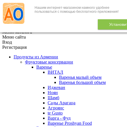
Нашим интернет-магазином намного удобнее
+7 (495) 646-888-1
пользоваться с помощью бесплатного приложения!
В корзине
0
товаров
Установи
x
Меню каталога
Меню сайта
Вход
Регистрация
Продукты из Армении
Фруктовые консервации
Варенье
ВИТАЛ
Варенья малый объем
Варенья большой объем
Иджеван
Ноян
Шамб
Сады Арагаца
Агроянс
te Gusto
Варга - Фуд
Варенье Proshyan Food