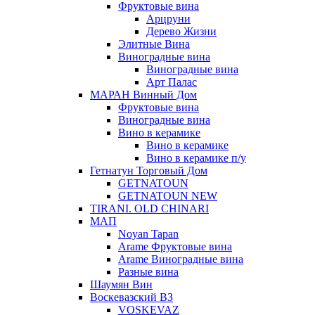
Фруктовые вина
Арцруни
Дерево Жизни
Элитные Вина
Виноградные вина
Виноградные вина
Арт Палас
МАРАН Винный Дом
Фруктовые вина
Виноградные вина
Вино в керамике
Вино в керамике
Вино в керамике п/у
Гетнатун Торговый Дом
GETNATOUN
GETNATOUN NEW
TIRANI. OLD CHINARI
МАП
Noyan Tapan
Arame Фруктовые вина
Arame Виноградные вина
Разные вина
Шаумян Вин
Воскевазский ВЗ
VOSKEVAZ