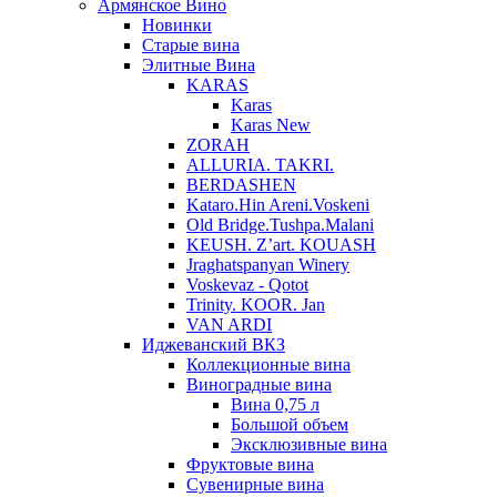
Армянское Вино
Новинки
Старые вина
Элитные Вина
KARAS
Karas
Karas New
ZORAH
ALLURIA. TAKRI.
BERDASHEN
Kataro.Hin Areni.Voskeni
Old Bridge.Tushpa.Malani
KEUSH. Z’art. KOUASH
Jraghatspanyan Winery
Voskevaz - Qotot
Trinity. KOOR. Jan
VAN ARDI
Иджеванский ВКЗ
Коллекционные вина
Виноградные вина
Вина 0,75 л
Большой объем
Эксклюзивные вина
Фруктовые вина
Cувенирные вина