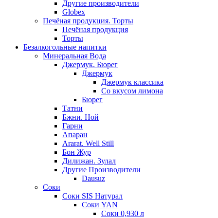
Другие производители
Globex
Печёная продукция. Торты
Печёная продукция
Торты
Безалкогольные напитки
Минеральная Вода
Джермук. Бюрег
Джермук
Джермук классика
Со вкусом лимона
Бюрег
Татни
Бжни. Ной
Гарни
Апаран
Ararat. Well Still
Бон Жур
Дилижан. Зулал
Другие Производители
Dausuz
Соки
Соки SIS Натурал
Соки YAN
Соки 0,930 л