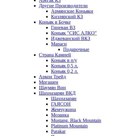
Арегак КЗ
Другие Производители
Армянские Коньяки
Кизлярский КЗ
Коньяк в Бочке
Гиневан ВЗ
Коньяк "СИС АЛКО"
Иджеванский ВКЗ
Мараси
Подарочные
Страна Камней
Коньяк в п/у
Коньяк 0,5 л.
Коньяк 0,2 л.
Аркон Трейд
Мргашен
Шаумян Вин
Шахназарян ВКД
Шахназарян
ГАЯСОН
Жемчужина
Мозаика
Mustang. Black Mountain
Platinum Mountain
Parakar