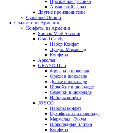
Прозрачная фасовка
Армянский Тараз
Другие производители
Сушеные Овощи
Сладости из Армении
Конфеты из Армении
Sonuar. Mark Sevouni
Grand Candy
Набор Конфет
Лукум. Мармелад
Конфеты
Арколад
GRAND Dian
Фрукты в шоколаде
Орехи в шоколаде
Драже в шоколаде
ШокоХит в шоколаде
Семечки в шоколаде
Наборы конфет
JOYCO
Наборы конфет
Сухофрукты в шоколаде
Мармелад. Лукум
Шоколадные плитки
Конфеты