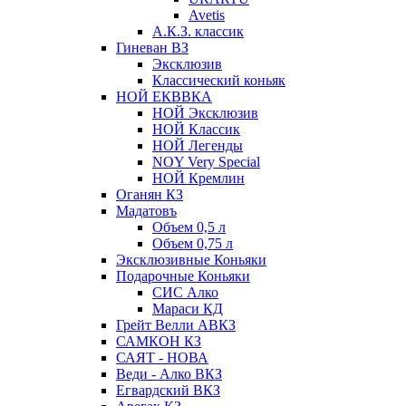
Avetis
А.К.З. классик
Гиневан ВЗ
Эксклюзив
Классический коньяк
НОЙ ЕКВВКА
НОЙ Эксклюзив
НОЙ Классик
НОЙ Легенды
NOY Very Speсial
НОЙ Кремлин
Оганян КЗ
Мадатовъ
Объем 0,5 л
Объем 0,75 л
Эксклюзивные Коньяки
Подарочные Коньяки
СИС Алко
Мараси КД
Грейт Велли АВКЗ
САМКОН КЗ
САЯТ - НОВА
Веди - Алко ВКЗ
Егвардский ВКЗ