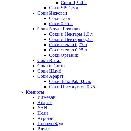
Соки 0,250 л
Соки SIS 1,6 л.
Соки Иджеван
Соки 1.0 л
Соки 0.25 л
Соки Noyan Premium
Соки и Нектары 1,0 л
Соки и Нектары 0,2 л
Соки стекло 0,75 л
Соки стекло 0,25 л
Соки Органик
Соки Витал
Соки te Gusto
Соки Шамб
Соки Арарат
Соки Tetra Pak 0,97л.
Соки Премиум ст. 0,75
Компоты
Иджеван
Арарат
YAN
Ноян
Агроянс
Прошян Фуд
Витал