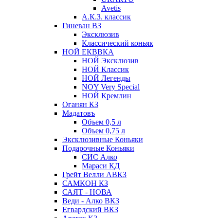
Avetis
А.К.З. классик
Гиневан ВЗ
Эксклюзив
Классический коньяк
НОЙ ЕКВВКА
НОЙ Эксклюзив
НОЙ Классик
НОЙ Легенды
NOY Very Speсial
НОЙ Кремлин
Оганян КЗ
Мадатовъ
Объем 0,5 л
Объем 0,75 л
Эксклюзивные Коньяки
Подарочные Коньяки
СИС Алко
Мараси КД
Грейт Велли АВКЗ
САМКОН КЗ
САЯТ - НОВА
Веди - Алко ВКЗ
Егвардский ВКЗ