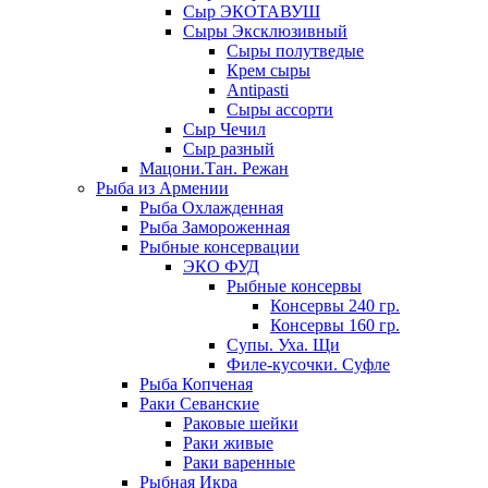
Сыр ЭКОТАВУШ
Сыры Эксклюзивный
Сыры полутведые
Крем сыры
Antipasti
Сыры ассорти
Сыр Чечил
Сыр разный
Мацони.Тан. Режан
Рыба из Армении
Рыба Охлажденная
Рыба Замороженная
Рыбные консервации
ЭКО ФУД
Рыбные консервы
Консервы 240 гр.
Консервы 160 гр.
Супы. Уха. Щи
Филе-кусочки. Суфле
Рыба Копченая
Раки Севанские
Раковые шейки
Раки живые
Раки варенные
Рыбная Икра