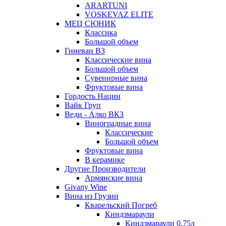
ARARTUNI
VOSKEVAZ ELITE
МЕЦ СЮНИК
Классика
Большой объем
Гиневан ВЗ
Классические вина
Большой объем
Сувенирные вина
Фруктовые вина
Гордость Нации
Вайк Груп
Веди - Алко ВКЗ
Виноградные вина
Классические
Большой объем
Фруктовые вина
В керамике
Другие Производители
Армянские вина
Givany Wine
Вина из Грузии
Кварельский Погреб
Киндзмараули
Киндзмараули 0,75л