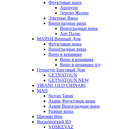
Фруктовые вина
Арцруни
Дерево Жизни
Элитные Вина
Виноградные вина
Виноградные вина
Арт Палас
МАРАН Винный Дом
Фруктовые вина
Виноградные вина
Вино в керамике
Вино в керамике
Вино в керамике п/у
Гетнатун Торговый Дом
GETNATOUN
GETNATOUN NEW
TIRANI. OLD CHINARI
МАП
Noyan Tapan
Arame Фруктовые вина
Arame Виноградные вина
Разные вина
Шаумян Вин
Воскевазский ВЗ
VOSKEVAZ