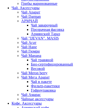
Грибы маринованные
Чай. Аксессуары
Чай Арарат
Чай Darman
АРМЧАЙ
Чай заварочный
Прозрачная фасовка
Армянский Тараз
Чай "IJEVAN". MASIS
Чай Агат
Чай Нане
Чай Гюмри
Чай Манана
Чай травяной
Био-сертифицированный
Весовой
Чай Meron berry
Чай Мега Арарат
Чай в пакете
Фильтр-пакетики
Гофроупаковка
Чай Амарас
Чайные аксессуары
Кофе. Аксессуары
Армянский кофе