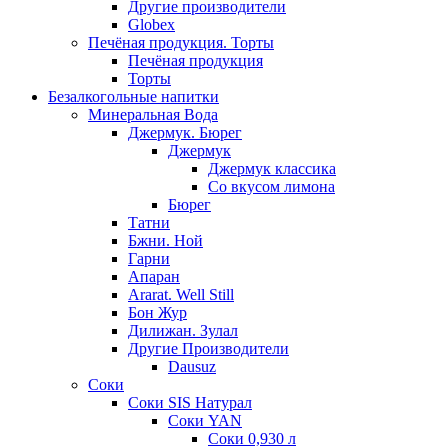
Другие производители
Globex
Печёная продукция. Торты
Печёная продукция
Торты
Безалкогольные напитки
Минеральная Вода
Джермук. Бюрег
Джермук
Джермук классика
Со вкусом лимона
Бюрег
Татни
Бжни. Ной
Гарни
Апаран
Ararat. Well Still
Бон Жур
Дилижан. Зулал
Другие Производители
Dausuz
Соки
Соки SIS Натурал
Соки YAN
Соки 0,930 л