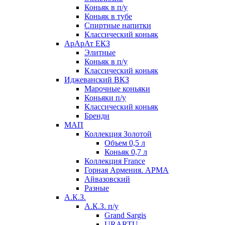
Коньяк в п/у
Коньяк в тубе
Спиртные напитки
Классический коньяк
АрАрАт ЕКЗ
Элитные
Коньяк в п/у
Классический коньяк
Иджеванский ВКЗ
Марочные коньяки
Коньяки п/у
Классический коньяк
Бренди
МАП
Коллекция Золотой
Объем 0,5 л
Коньяк 0,7 л
Коллекция France
Горная Армения. АРМА
Айвазовский
Разные
А.К.З.
А.К.З. п/у
Grand Sargis
URARTU