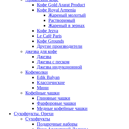
Кофе Gold Ararat Product
Кофе Royal Armenia
Жареный молотый
Растворимый
Жареный в зернах
Кофе Jezva
Le Café Paris
Кофе Grounds
Другие производители
джезва для кофе
Джезва
Джезва с песком
Джезва индукционной
Кофемолки
Edik Balyan
Классичиские
Мини
Кофейные чашки
Глиняные чашки
Фарфоровые чашки
Медные кофейные чашки
Сухофрукты. Орехи
Сухофрукты
Подарочные наборы