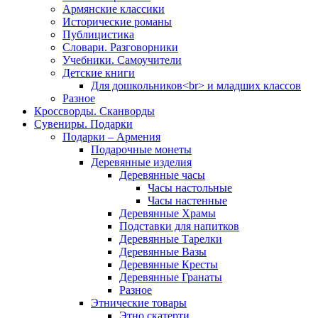
Армянские классики
Исторические романы
Публицистика
Словари. Разговорники
Учебники. Самоучители
Детские книги
Для дошкольников<br> и младших классов
Разное
Кроссворды. Сканворды
Сувениры. Подарки
Подарки – Армения
Подарочные монеты
Деревянные изделия
Деревянные часы
Часы настольные
Часы настенные
Деревянные Храмы
Подставки для напитков
Деревянные Тарелки
Деревянные Вазы
Деревянные Кресты
Деревянные Гранаты
Разное
Этнические товары
Этно скатерти