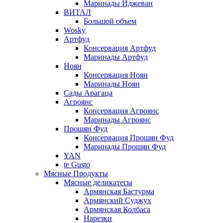
Маринады Иджеван
ВИТАЛ
Большой объем
Wosky
Артфуд
Консервация Артфуд
Маринады Артфуд
Ноян
Консервация Ноян
Маринады Ноян
Сады Арагаца
Агроянс
Консервация Агроянс
Маринады Агроянс
Прошян Фуд
Консервация Прошян Фуд
Маринады Прошян Фуд
YAN
te Gusto
Мясные Продукты
Мясные деликатесы
Армянская Бастурма
Армянский Суджух
Армянская Колбаса
Нарезки