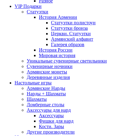
Разное
VIP Подарки
Статуэтки
История Армении
Статуэтки полистоун
Статуэтки бронза
Церкви. Статуэтки
Армянский алфавит
Галерея образов
История России
Мировая история
Уникальные сувенирные светильники
Сувенирные ночники
Армянские монеты
Деревянные изделия
Настольные игры
Армянские Нарды
Нарды + Шахматы
Шахматы
Ломберные столы
Аксессуары для нард
Аксессуары
Фишки для нард
Кости. Зары
Другие производители