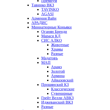
Премиум
Тавинко ВКЗ
TAVINKO
AGASI
Армения Вайн
АРАДИС
Миниатюрные Коньяки
Оганян Бренди
Мараси КД
СИС АЛКО
Животные
Храмы
Разные
Мадатовъ
МАП
Арамэ
Золотой
Армина
Айвазовский
Прошянский КЗ
Классические
Сувенирные
Грейт Велли АВКЗ
Иджеванский ВКЗ
Разные