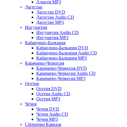
Адыгея MP3
Дагестан
Дагестан DVD
Дагестан Audio CD
Дагестан MP3
Ингушетия
Ингушетия Audio CD
Ингушетия MP3
Кабардино-Балкария
Кабардино-Балкария DVD
Кабардино-Балкария Audio CD
Кабардино-Балкария MP3
Карачаево-Черкесия
Карачаево-Черкесия DVD
Карачаево-Черкесия Audio CD
Карачаево-Черкесия MP3
Осетия
Осетия DVD
Осетия Audio CD
Осетия MP3
Чечня
Чечня DVD
Чечня Audio CD
Чечня MP3
Сборники Кавказа