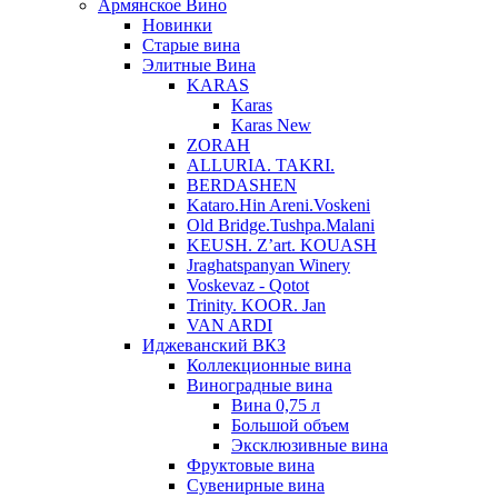
Армянское Вино
Новинки
Старые вина
Элитные Вина
KARAS
Karas
Karas New
ZORAH
ALLURIA. TAKRI.
BERDASHEN
Kataro.Hin Areni.Voskeni
Old Bridge.Tushpa.Malani
KEUSH. Z’art. KOUASH
Jraghatspanyan Winery
Voskevaz - Qotot
Trinity. KOOR. Jan
VAN ARDI
Иджеванский ВКЗ
Коллекционные вина
Виноградные вина
Вина 0,75 л
Большой объем
Эксклюзивные вина
Фруктовые вина
Cувенирные вина