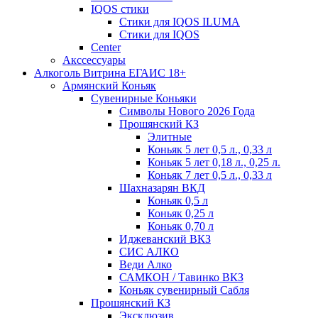
IQOS стики
Стики для IQOS ILUMA
Стики для IQOS
Сenter
Акссессуары
Алкоголь Витрина ЕГАИС 18+
Армянский Коньяк
Сувенирные Коньяки
Символы Нового 2026 Года
Прошянский КЗ
Элитные
Коньяк 5 лет 0,5 л., 0,33 л
Коньяк 5 лет 0,18 л., 0,25 л.
Коньяк 7 лет 0,5 л., 0,33 л
Шахназарян ВКД
Коньяк 0,5 л
Коньяк 0,25 л
Коньяк 0,70 л
Иджеванский ВКЗ
СИС АЛКО
Веди Алко
САМКОН / Тавинко ВКЗ
Коньяк сувенирный Сабля
Прошянский КЗ
Эксклюзив