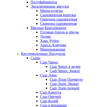
Полуфабрикаты
Эксклюзивные закуски
Мини-рулеты
Сыровяленая вырезка
Говядина сыровяленая
Свинина сыровяленая
Мясные Консервации
Готовые блюда и обеды
Долма
Хаш. Рубец
Ариса. Кавурма
Маринованные
Кисломолочные Продукты
Сыры
Сыр Чанах
Сыр Чанах в ведре
Сыр Чанах Экокат
Сыр Лори
Сыр Лори Премиум
Сыр Лори Экокат
Сыр Лори разный
Сыр Качотта
Сыр Овечий
Сыр Козий
Сыр в Керамике