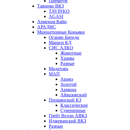
Премиум
Тавинко ВКЗ
TAVINKO
AGASI
Армения Вайн
АРАДИС
Миниатюрные Коньяки
Оганян Бренди
Мараси КД
СИС АЛКО
Животные
Храмы
Разные
Мадатовъ
МАП
Арамэ
Золотой
Армина
Айвазовский
Прошянский КЗ
Классические
Сувенирные
Грейт Велли АВКЗ
Иджеванский ВКЗ
Разные