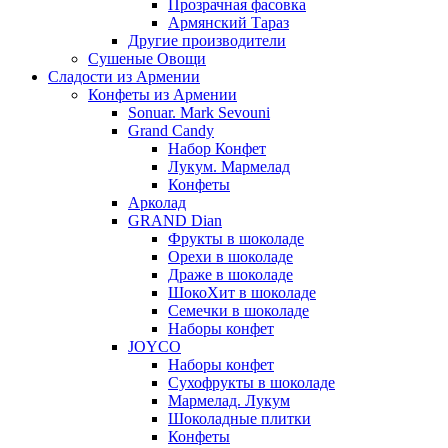
Прозрачная фасовка
Армянский Тараз
Другие производители
Сушеные Овощи
Сладости из Армении
Конфеты из Армении
Sonuar. Mark Sevouni
Grand Candy
Набор Конфет
Лукум. Мармелад
Конфеты
Арколад
GRAND Dian
Фрукты в шоколаде
Орехи в шоколаде
Драже в шоколаде
ШокоХит в шоколаде
Семечки в шоколаде
Наборы конфет
JOYCO
Наборы конфет
Сухофрукты в шоколаде
Мармелад. Лукум
Шоколадные плитки
Конфеты