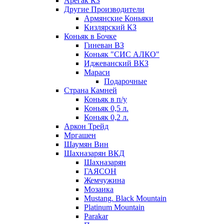
Арегак КЗ
Другие Производители
Армянские Коньяки
Кизлярский КЗ
Коньяк в Бочке
Гиневан ВЗ
Коньяк "СИС АЛКО"
Иджеванский ВКЗ
Мараси
Подарочные
Страна Камней
Коньяк в п/у
Коньяк 0,5 л.
Коньяк 0,2 л.
Аркон Трейд
Мргашен
Шаумян Вин
Шахназарян ВКД
Шахназарян
ГАЯСОН
Жемчужина
Мозаика
Mustang. Black Mountain
Platinum Mountain
Parakar