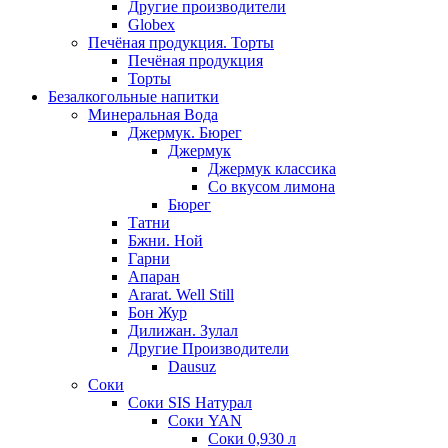
Другие производители
Globex
Печёная продукция. Торты
Печёная продукция
Торты
Безалкогольные напитки
Минеральная Вода
Джермук. Бюрег
Джермук
Джермук классика
Со вкусом лимона
Бюрег
Татни
Бжни. Ной
Гарни
Апаран
Ararat. Well Still
Бон Жур
Дилижан. Зулал
Другие Производители
Dausuz
Соки
Соки SIS Натурал
Соки YAN
Соки 0,930 л