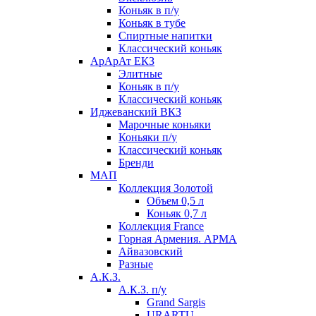
Коньяк в п/у
Коньяк в тубе
Спиртные напитки
Классический коньяк
АрАрАт ЕКЗ
Элитные
Коньяк в п/у
Классический коньяк
Иджеванский ВКЗ
Марочные коньяки
Коньяки п/у
Классический коньяк
Бренди
МАП
Коллекция Золотой
Объем 0,5 л
Коньяк 0,7 л
Коллекция France
Горная Армения. АРМА
Айвазовский
Разные
А.К.З.
А.К.З. п/у
Grand Sargis
URARTU