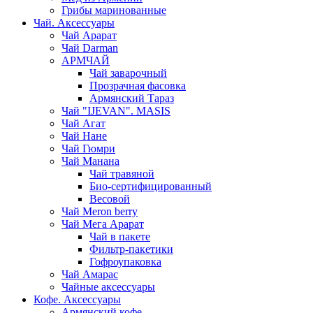
Грибы маринованные
Чай. Аксессуары
Чай Арарат
Чай Darman
АРМЧАЙ
Чай заварочный
Прозрачная фасовка
Армянский Тараз
Чай "IJEVAN". MASIS
Чай Агат
Чай Нане
Чай Гюмри
Чай Манана
Чай травяной
Био-сертифицированный
Весовой
Чай Meron berry
Чай Мега Арарат
Чай в пакете
Фильтр-пакетики
Гофроупаковка
Чай Амарас
Чайные аксессуары
Кофе. Аксессуары
Армянский кофе