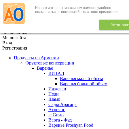
Нашим интернет-магазином намного удобнее
+7 (495) 646-888-1
пользоваться с помощью бесплатного приложения!
В корзине
0
товаров
Установи
x
Меню каталога
Меню сайта
Вход
Регистрация
Продукты из Армении
Фруктовые консервации
Варенье
ВИТАЛ
Варенья малый объем
Варенья большой объем
Иджеван
Ноян
Шамб
Сады Арагаца
Агроянс
te Gusto
Варга - Фуд
Варенье Proshyan Food