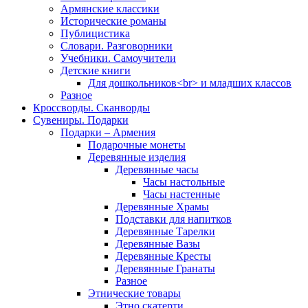
Армянские классики
Исторические романы
Публицистика
Словари. Разговорники
Учебники. Самоучители
Детские книги
Для дошкольников<br> и младших классов
Разное
Кроссворды. Сканворды
Сувениры. Подарки
Подарки – Армения
Подарочные монеты
Деревянные изделия
Деревянные часы
Часы настольные
Часы настенные
Деревянные Храмы
Подставки для напитков
Деревянные Тарелки
Деревянные Вазы
Деревянные Кресты
Деревянные Гранаты
Разное
Этнические товары
Этно скатерти