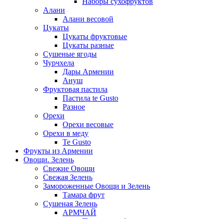
Наборы сухофруктов
Алани
Алани весовой
Цукаты
Цукаты фруктовые
Цукаты разные
Сушеные ягоды
Чурчхела
Дары Армении
Ануш
Фруктовая пастила
Пастила te Gusto
Разное
Орехи
Орехи весовые
Орехи в меду
Te Gusto
Фрукты из Армении
Овощи. Зелень
Свежие Овощи
Свежая Зелень
Замороженные Овощи и Зелень
Тамара фрут
Сушеная Зелень
АРМЧАЙ