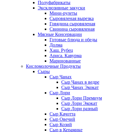
Полуфабрикаты
Эксклюзивные закуски
Мини-рулеты
Сыровяленая вырезка
Говядина сыровяленая
Свинина сыровяленая
Мясные Консервации
Готовые блюда и обеды
Долма
Хаш. Рубец
Ариса. Кавурма
Маринованные
Кисломолочные Продукты
Сыры
Сыр Чанах
Сыр Чанах в ведре
Сыр Чанах Экокат
Сыр Лори
Сыр Лори Премиум
Сыр Лори Экокат
Сыр Лори разный
Сыр Качотта
Сыр Овечий
Сыр Козий
Сыр в Керамике