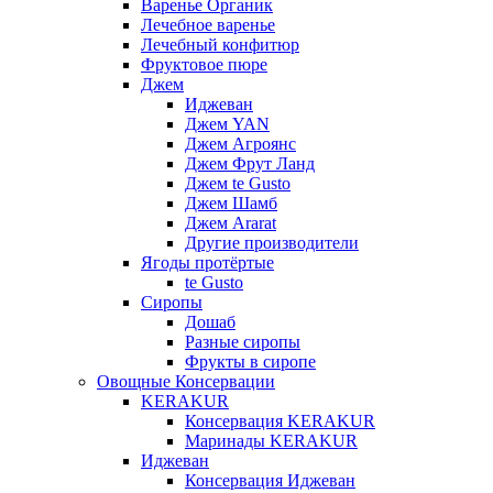
Варенье Органик
Лечебное варенье
Лечебный конфитюр
Фруктовое пюре
Джем
Иджеван
Джем YAN
Джем Агроянс
Джем Фрут Ланд
Джем te Gusto
Джем Шамб
Джем Ararat
Другие производители
Ягоды протёртые
te Gusto
Сиропы
Дошаб
Разные сиропы
Фрукты в сиропе
Овощные Консервации
KERAKUR
Консервация KERAKUR
Маринады KERAKUR
Иджеван
Консервация Иджеван