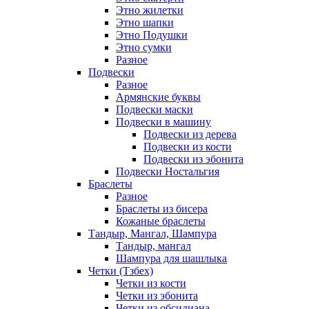
Этно жилетки
Этно шапки
Этно Подушки
Этно сумки
Разное
Подвески
Разное
Армянские буквы
Подвески маски
Подвески в машину
Подвески из дерева
Подвески из кости
Подвески из эбонита
Подвески Ностальгия
Браслеты
Разное
Браслеты из бисера
Кожаные браслеты
Тандыр, Мангал, Шампура
Тандыр, мангал
Шампура для шашлыка
Четки (Тзбех)
Четки из кости
Четки из эбонита
Четки из обсидиана