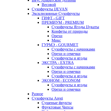
Вкус Араратской Долины
Весовой
Сухофрукты IJEVAN
Эксклюзивные Сухофрукты
ГИФТ - GIFT
ПРЕМИУМ - PREMIUM
Сухофрукты Ягоды Цукаты
Конфеты от природы
Орехи
Микс
ГУРМЭ - GOURMET
Сухофрукты с начинками
Орехи и семечки
Сухофрукты и ягоды
ЭКСТРА - EXTRA
Сухофрукты с начинками
Орехи и семечки
Сухофрукты и ягоды
ЭКОНОМ - ECONOM
Сухофрукты и ягоды
Орехи и семечки
Разное
Сухофрукты Aregi
Сушеные фрукты
Фруктовые Чипсы