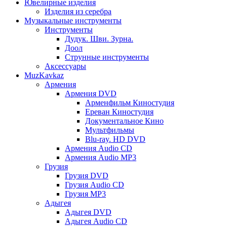
Ювелирные изделия
Изделия из серебра
Музыкальные инструменты
Инструменты
Дудук. Шви. Зурна.
Доол
Струнные инструменты
Аксессуары
MuzKavkaz
Армения
Армения DVD
Арменфильм Киностудия
Ереван Киностудия
Документальное Кино
Мультфильмы
Blu-ray. HD DVD
Армения Audio CD
Армения Audio MP3
Грузия
Грузия DVD
Грузия Audio CD
Грузия MP3
Адыгея
Адыгея DVD
Адыгея Audio CD