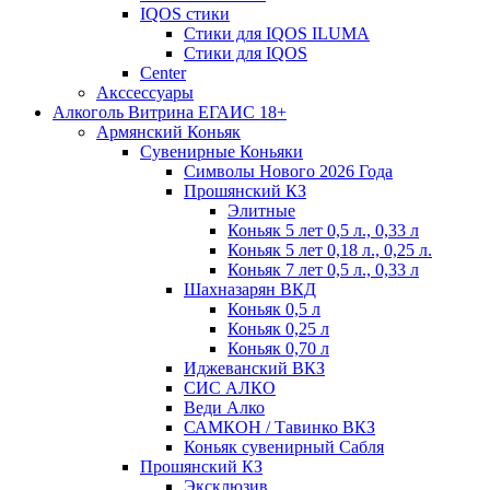
IQOS стики
Стики для IQOS ILUMA
Стики для IQOS
Сenter
Акссессуары
Алкоголь Витрина ЕГАИС 18+
Армянский Коньяк
Сувенирные Коньяки
Символы Нового 2026 Года
Прошянский КЗ
Элитные
Коньяк 5 лет 0,5 л., 0,33 л
Коньяк 5 лет 0,18 л., 0,25 л.
Коньяк 7 лет 0,5 л., 0,33 л
Шахназарян ВКД
Коньяк 0,5 л
Коньяк 0,25 л
Коньяк 0,70 л
Иджеванский ВКЗ
СИС АЛКО
Веди Алко
САМКОН / Тавинко ВКЗ
Коньяк сувенирный Сабля
Прошянский КЗ
Эксклюзив