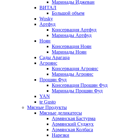
Маринады Иджеван
ВИТАЛ
Большой объем
Wosky
Артфуд
Консервация Артфуд
Маринады Артфуд
Ноян
Консервация Ноян
Маринады Ноян
Сады Арагаца
Агроянс
Консервация Агроянс
Маринады Агроянс
Прошян Фуд
Консервация Прошян Фуд
Маринады Прошян Фуд
YAN
te Gusto
Мясные Продукты
Мясные деликатесы
Армянская Бастурма
Армянский Суджух
Армянская Колбаса
Нарезки