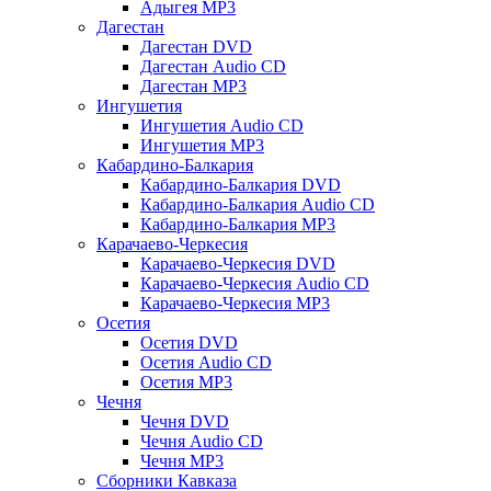
Адыгея MP3
Дагестан
Дагестан DVD
Дагестан Audio CD
Дагестан MP3
Ингушетия
Ингушетия Audio CD
Ингушетия MP3
Кабардино-Балкария
Кабардино-Балкария DVD
Кабардино-Балкария Audio CD
Кабардино-Балкария MP3
Карачаево-Черкесия
Карачаево-Черкесия DVD
Карачаево-Черкесия Audio CD
Карачаево-Черкесия MP3
Осетия
Осетия DVD
Осетия Audio CD
Осетия MP3
Чечня
Чечня DVD
Чечня Audio CD
Чечня MP3
Сборники Кавказа