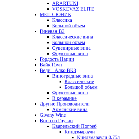
ARARTUNI
VOSKEVAZ ELITE
МЕЦ СЮНИК
Классика
Большой объем
Гиневан ВЗ
Классические вина
Большой объем
Сувенирные вина
Фруктовые вина
Гордость Нации
Вайк Груп
Веди - Алко ВКЗ
Виноградные вина
Классические
Большой объем
Фруктовые вина
В керамике
Другие Производители
Армянские вина
Givany Wine
Вина из Грузии
Кварельский Погреб
Киндзмараули
Киндзмараули 0,75л