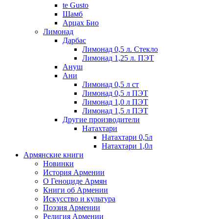
te Gusto
Шамб
Арцах Био
Лимонад
Дарбас
Лимонад 0,5 л. Стекло
Лимонад 1,25 л. ПЭТ
Ануш
Ани
Лимонад 0,5 л ст
Лимонад 0,5 л ПЭТ
Лимонад 1,0 л ПЭТ
Лимонад 1,5 л ПЭТ
Другие производители
Натахтари
Натахтари 0,5л
Натахтари 1,0л
Армянские книги
Новинки
История Армении
О Геноциде Армян
Книги об Армении
Иcкусство и культура
Поэзия Армении
Религия Армении