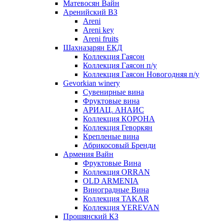
Матевосян Вайн
Аренийский ВЗ
Areni
Areni key
Areni fruits
Шахназарян ЕКД
Коллекция Гаясон
Коллекция Гаясон п/у
Коллекция Гаясон Новогодняя п/у
Gevorkian winery
Сувенирные вина
Фруктовые вина
АРИАЦ. АНАИС
Коллекция КОРОНА
Коллекция Геворкян
Крепленые вина
Абрикосовый Бренди
Армения Вайн
Фруктовые Вина
Коллекция ORRAN
OLD ARMENIA
Виноградные Вина
Коллекция TAKAR
Коллекция YEREVAN
Прошянский КЗ