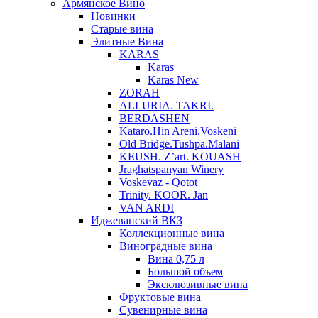
Армянское Вино
Новинки
Старые вина
Элитные Вина
KARAS
Karas
Karas New
ZORAH
ALLURIA. TAKRI.
BERDASHEN
Kataro.Hin Areni.Voskeni
Old Bridge.Tushpa.Malani
KEUSH. Z’art. KOUASH
Jraghatspanyan Winery
Voskevaz - Qotot
Trinity. KOOR. Jan
VAN ARDI
Иджеванский ВКЗ
Коллекционные вина
Виноградные вина
Вина 0,75 л
Большой объем
Эксклюзивные вина
Фруктовые вина
Cувенирные вина