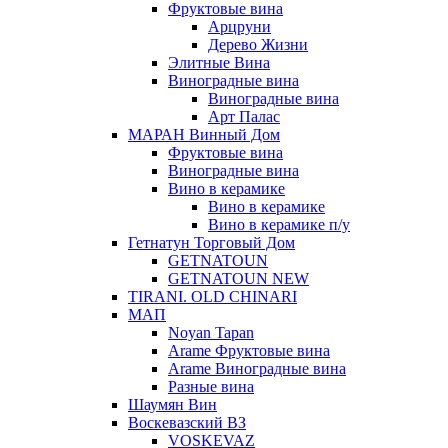
Фруктовые вина
Арцруни
Дерево Жизни
Элитные Вина
Виноградные вина
Виноградные вина
Арт Палас
МАРАН Винный Дом
Фруктовые вина
Виноградные вина
Вино в керамике
Вино в керамике
Вино в керамике п/у
Гетнатун Торговый Дом
GETNATOUN
GETNATOUN NEW
TIRANI. OLD CHINARI
МАП
Noyan Tapan
Arame Фруктовые вина
Arame Виноградные вина
Разные вина
Шаумян Вин
Воскевазский ВЗ
VOSKEVAZ