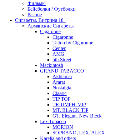
Фильмы
Бейсболки / Футболки
Разное
Сигареты. Витрина 18+
Армянские Сигареты
Cigaronne
Cigaronne
Tattoo by Cigaronne
Center
AMG
5th Street
Mackintosh
GRAND TABACCO
Akhtamar
Ararat
Nostalgia
Classic
TIP TOP
TRIUMPH. VIP
MT. BLACK TIP
GT. Elegant. New Bleck
Lex Tobacco
MORION
SOPRANO, LEX, ALEX
Karelia and others