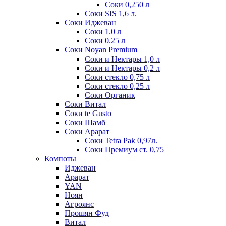
Соки 0,250 л
Соки SIS 1,6 л.
Соки Иджеван
Соки 1.0 л
Соки 0.25 л
Соки Noyan Premium
Соки и Нектары 1,0 л
Соки и Нектары 0,2 л
Соки стекло 0,75 л
Соки стекло 0,25 л
Соки Органик
Соки Витал
Соки te Gusto
Соки Шамб
Соки Арарат
Соки Tetra Pak 0,97л.
Соки Премиум ст. 0,75
Компоты
Иджеван
Арарат
YAN
Ноян
Агроянс
Прошян Фуд
Витал