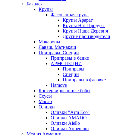
Бакалея
Крупы
Фасованная крупа
Крупы Арарат
Крупы Нат Продукт
Крупы Наша Деревня
Другие производители
Макароны
Лаваш. Матнакаш
Приправы. Специи
Приправы в банке
АРМСПЕЦИИ
Приправы
Специи
Приправы в фасовке
Hamove
Консервированные бобы
Соусы
Масло
Оливки
Оливки "Arm Eco"
Оливки AMADO
Оливки Aiello
Оливки Armenium
Мед из Армении