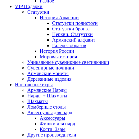
Разное
VIP Подарки
Статуэтки
История Армении
Статуэтки полистоун
Статуэтки бронза
Церкви. Статуэтки
Армянский алфавит
Галерея образов
История России
Мировая история
Уникальные сувенирные светильники
Сувенирные ночники
Армянские монеты
Деревянные изделия
Настольные игры
Армянские Нарды
Нарды + Шахматы
Шахматы
Ломберные столы
Аксессуары для нард
Аксессуары
Фишки для нард
Кости. Зары
Другие производители