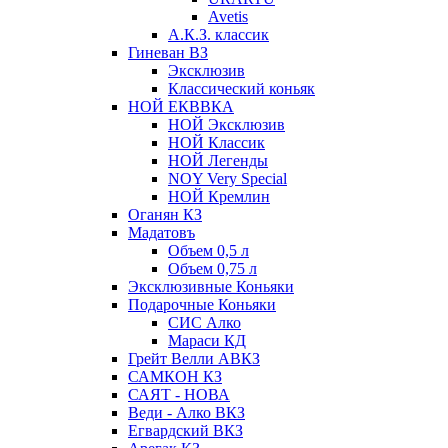
Avetis
А.К.З. классик
Гиневан ВЗ
Эксклюзив
Классический коньяк
НОЙ ЕКВВКА
НОЙ Эксклюзив
НОЙ Классик
НОЙ Легенды
NOY Very Speсial
НОЙ Кремлин
Оганян КЗ
Мадатовъ
Объем 0,5 л
Объем 0,75 л
Эксклюзивные Коньяки
Подарочные Коньяки
СИС Алко
Мараси КД
Грейт Велли АВКЗ
САМКОН КЗ
САЯТ - НОВА
Веди - Алко ВКЗ
Егвардский ВКЗ