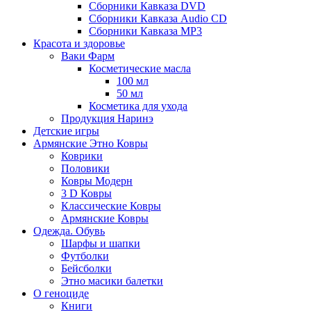
Сборники Кавказа DVD
Сборники Кавказа Audio CD
Сборники Кавказа MP3
Красота и здоровье
Ваки Фарм
Косметические масла
100 мл
50 мл
Косметика для ухода
Продукция Наринэ
Детские игры
Армянские Этно Ковры
Коврики
Половики
Ковры Модерн
3 D Ковры
Классические Ковры
Армянские Ковры
Одежда. Обувь
Шарфы и шапки
Футболки
Бейсболки
Этно масики балетки
О геноциде
Книги