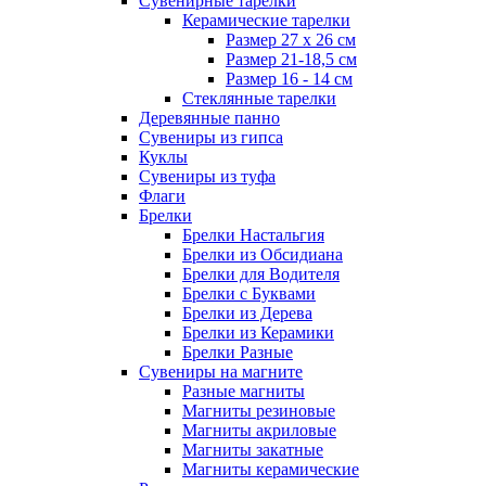
Сувенирные тарелки
Керамические тарелки
Размер 27 х 26 см
Размер 21-18,5 см
Размер 16 - 14 см
Стеклянные тарелки
Деревянные панно
Сувениры из гипса
Куклы
Сувениры из туфа
Флаги
Брелки
Брелки Настальгия
Брелки из Обсидиана
Брелки для Водителя
Брелки с Буквами
Брелки из Дерева
Брелки из Керамики
Брелки Разные
Сувениры на магните
Разные магниты
Магниты резиновые
Магниты акриловые
Магниты закатные
Магниты керамические