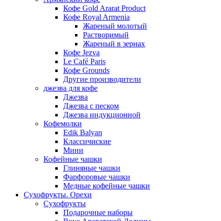
Кофе Gold Ararat Product
Кофе Royal Armenia
Жареный молотый
Растворимый
Жареный в зернах
Кофе Jezva
Le Café Paris
Кофе Grounds
Другие производители
джезва для кофе
Джезва
Джезва с песком
Джезва индукционной
Кофемолки
Edik Balyan
Классичиские
Мини
Кофейные чашки
Глиняные чашки
Фарфоровые чашки
Медные кофейные чашки
Сухофрукты. Орехи
Сухофрукты
Подарочные наборы