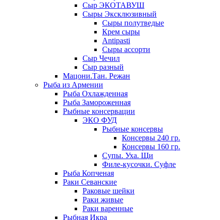
Сыр ЭКОТАВУШ
Сыры Эксклюзивный
Сыры полутведые
Крем сыры
Antipasti
Сыры ассорти
Сыр Чечил
Сыр разный
Мацони.Тан. Режан
Рыба из Армении
Рыба Охлажденная
Рыба Замороженная
Рыбные консервации
ЭКО ФУД
Рыбные консервы
Консервы 240 гр.
Консервы 160 гр.
Супы. Уха. Щи
Филе-кусочки. Суфле
Рыба Копченая
Раки Севанские
Раковые шейки
Раки живые
Раки варенные
Рыбная Икра