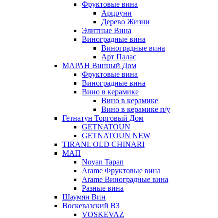
Фруктовые вина
Арцруни
Дерево Жизни
Элитные Вина
Виноградные вина
Виноградные вина
Арт Палас
МАРАН Винный Дом
Фруктовые вина
Виноградные вина
Вино в керамике
Вино в керамике
Вино в керамике п/у
Гетнатун Торговый Дом
GETNATOUN
GETNATOUN NEW
TIRANI. OLD CHINARI
МАП
Noyan Tapan
Arame Фруктовые вина
Arame Виноградные вина
Разные вина
Шаумян Вин
Воскевазский ВЗ
VOSKEVAZ