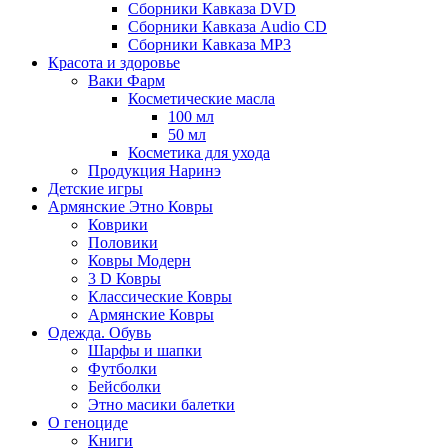
Сборники Кавказа DVD
Сборники Кавказа Audio CD
Сборники Кавказа MP3
Красота и здоровье
Ваки Фарм
Косметические масла
100 мл
50 мл
Косметика для ухода
Продукция Наринэ
Детские игры
Армянские Этно Ковры
Коврики
Половики
Ковры Модерн
3 D Ковры
Классические Ковры
Армянские Ковры
Одежда. Обувь
Шарфы и шапки
Футболки
Бейсболки
Этно масики балетки
О геноциде
Книги