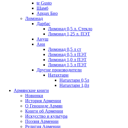
te Gusto
Шамб
Арцах Био
Лимонад
Дарбас
Лимонад 0,5 л. Стекло
Лимонад 1,25 л. ПЭТ
Ануш
Ани
Лимонад 0,5 л ст
Лимонад 0,5 л ПЭТ
Лимонад 1,0 л ПЭТ
Лимонад 1,5 л ПЭТ
Другие производители
Натахтари
Натахтари 0,5л
Натахтари 1,0л
Армянские книги
Новинки
История Армении
О Геноциде Армян
Книги об Армении
Иcкусство и культура
Поэзия Армении
Религия Армении