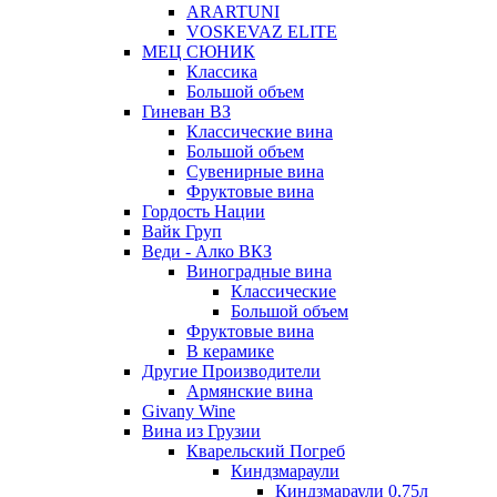
ARARTUNI
VOSKEVAZ ELITE
МЕЦ СЮНИК
Классика
Большой объем
Гиневан ВЗ
Классические вина
Большой объем
Сувенирные вина
Фруктовые вина
Гордость Нации
Вайк Груп
Веди - Алко ВКЗ
Виноградные вина
Классические
Большой объем
Фруктовые вина
В керамике
Другие Производители
Армянские вина
Givany Wine
Вина из Грузии
Кварельский Погреб
Киндзмараули
Киндзмараули 0,75л