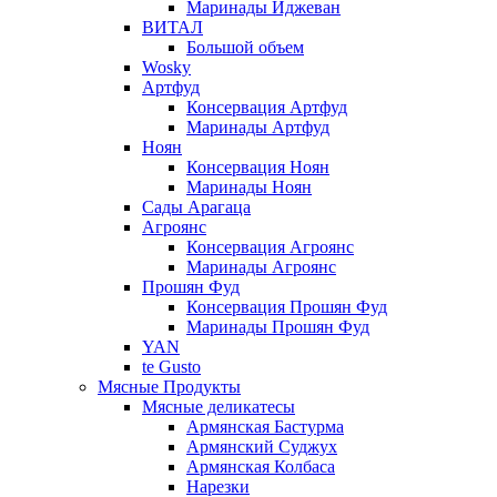
Маринады Иджеван
ВИТАЛ
Большой объем
Wosky
Артфуд
Консервация Артфуд
Маринады Артфуд
Ноян
Консервация Ноян
Маринады Ноян
Сады Арагаца
Агроянс
Консервация Агроянс
Маринады Агроянс
Прошян Фуд
Консервация Прошян Фуд
Маринады Прошян Фуд
YAN
te Gusto
Мясные Продукты
Мясные деликатесы
Армянская Бастурма
Армянский Суджух
Армянская Колбаса
Нарезки