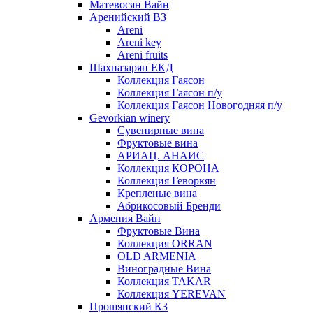
Матевосян Вайн
Аренийский ВЗ
Areni
Areni key
Areni fruits
Шахназарян ЕКД
Коллекция Гаясон
Коллекция Гаясон п/у
Коллекция Гаясон Новогодняя п/у
Gevorkian winery
Сувенирные вина
Фруктовые вина
АРИАЦ. АНАИС
Коллекция КОРОНА
Коллекция Геворкян
Крепленые вина
Абрикосовый Бренди
Армения Вайн
Фруктовые Вина
Коллекция ORRAN
OLD ARMENIA
Виноградные Вина
Коллекция TAKAR
Коллекция YEREVAN
Прошянский КЗ