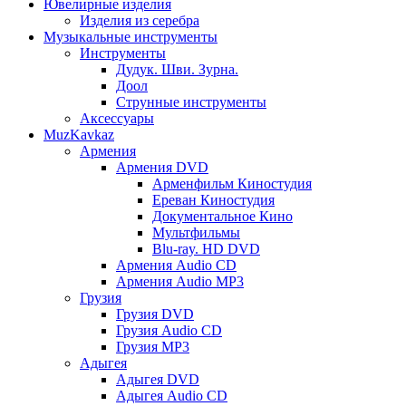
Ювелирные изделия
Изделия из серебра
Музыкальные инструменты
Инструменты
Дудук. Шви. Зурна.
Доол
Струнные инструменты
Аксессуары
MuzKavkaz
Армения
Армения DVD
Арменфильм Киностудия
Ереван Киностудия
Документальное Кино
Мультфильмы
Blu-ray. HD DVD
Армения Audio CD
Армения Audio MP3
Грузия
Грузия DVD
Грузия Audio CD
Грузия MP3
Адыгея
Адыгея DVD
Адыгея Audio CD