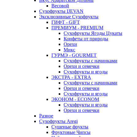
Вкус Араратской Долины
Весовой
Сухофрукты IJEVAN
Эксклюзивные Сухофрукты
ГИФТ - GIFT
ПРЕМИУМ - PREMIUM
Сухофрукты Ягоды Цукаты
Конфеты от природы
Орехи
Микс
ГУРМЭ - GOURMET
Сухофрукты с начинками
Орехи и семечки
Сухофрукты и ягоды
ЭКСТРА - EXTRA
Сухофрукты с начинками
Орехи и семечки
Сухофрукты и ягоды
ЭКОНОМ - ECONOM
Сухофрукты и ягоды
Орехи и семечки
Разное
Сухофрукты Aregi
Сушеные фрукты
Фруктовые Чипсы