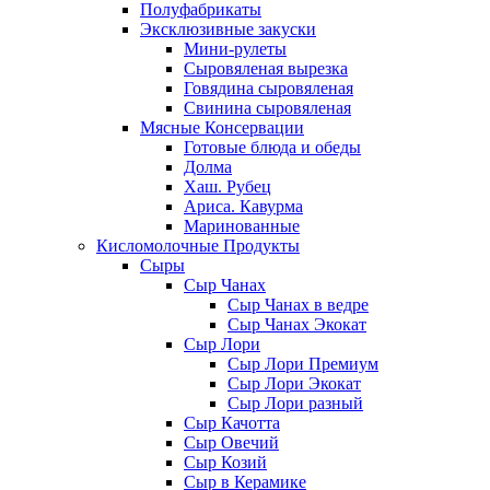
Полуфабрикаты
Эксклюзивные закуски
Мини-рулеты
Сыровяленая вырезка
Говядина сыровяленая
Свинина сыровяленая
Мясные Консервации
Готовые блюда и обеды
Долма
Хаш. Рубец
Ариса. Кавурма
Маринованные
Кисломолочные Продукты
Сыры
Сыр Чанах
Сыр Чанах в ведре
Сыр Чанах Экокат
Сыр Лори
Сыр Лори Премиум
Сыр Лори Экокат
Сыр Лори разный
Сыр Качотта
Сыр Овечий
Сыр Козий
Сыр в Керамике