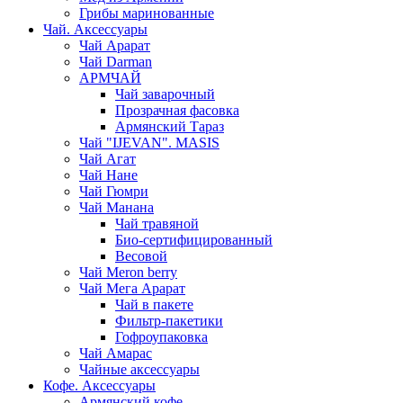
Грибы маринованные
Чай. Аксессуары
Чай Арарат
Чай Darman
АРМЧАЙ
Чай заварочный
Прозрачная фасовка
Армянский Тараз
Чай "IJEVAN". MASIS
Чай Агат
Чай Нане
Чай Гюмри
Чай Манана
Чай травяной
Био-сертифицированный
Весовой
Чай Meron berry
Чай Мега Арарат
Чай в пакете
Фильтр-пакетики
Гофроупаковка
Чай Амарас
Чайные аксессуары
Кофе. Аксессуары
Армянский кофе