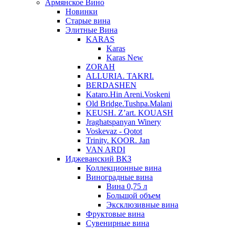
Армянское Вино
Новинки
Старые вина
Элитные Вина
KARAS
Karas
Karas New
ZORAH
ALLURIA. TAKRI.
BERDASHEN
Kataro.Hin Areni.Voskeni
Old Bridge.Tushpa.Malani
KEUSH. Z’art. KOUASH
Jraghatspanyan Winery
Voskevaz - Qotot
Trinity. KOOR. Jan
VAN ARDI
Иджеванский ВКЗ
Коллекционные вина
Виноградные вина
Вина 0,75 л
Большой объем
Эксклюзивные вина
Фруктовые вина
Cувенирные вина