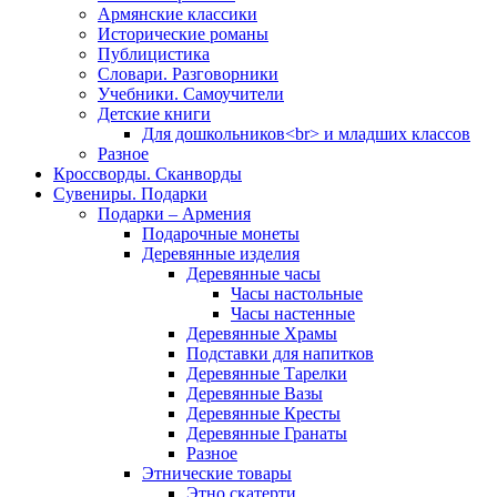
Армянские классики
Исторические романы
Публицистика
Словари. Разговорники
Учебники. Самоучители
Детские книги
Для дошкольников<br> и младших классов
Разное
Кроссворды. Сканворды
Сувениры. Подарки
Подарки – Армения
Подарочные монеты
Деревянные изделия
Деревянные часы
Часы настольные
Часы настенные
Деревянные Храмы
Подставки для напитков
Деревянные Тарелки
Деревянные Вазы
Деревянные Кресты
Деревянные Гранаты
Разное
Этнические товары
Этно скатерти