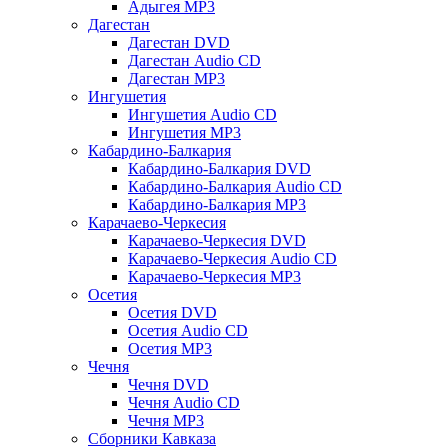
Адыгея MP3
Дагестан
Дагестан DVD
Дагестан Audio CD
Дагестан MP3
Ингушетия
Ингушетия Audio CD
Ингушетия MP3
Кабардино-Балкария
Кабардино-Балкария DVD
Кабардино-Балкария Audio CD
Кабардино-Балкария MP3
Карачаево-Черкесия
Карачаево-Черкесия DVD
Карачаево-Черкесия Audio CD
Карачаево-Черкесия MP3
Осетия
Осетия DVD
Осетия Audio CD
Осетия MP3
Чечня
Чечня DVD
Чечня Audio CD
Чечня MP3
Сборники Кавказа