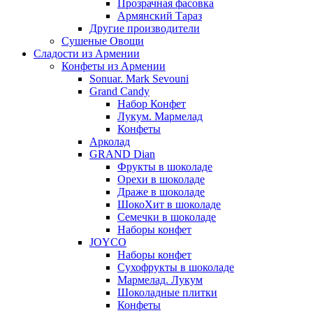
Прозрачная фасовка
Армянский Тараз
Другие производители
Сушеные Овощи
Сладости из Армении
Конфеты из Армении
Sonuar. Mark Sevouni
Grand Candy
Набор Конфет
Лукум. Мармелад
Конфеты
Арколад
GRAND Dian
Фрукты в шоколаде
Орехи в шоколаде
Драже в шоколаде
ШокоХит в шоколаде
Семечки в шоколаде
Наборы конфет
JOYCO
Наборы конфет
Сухофрукты в шоколаде
Мармелад. Лукум
Шоколадные плитки
Конфеты