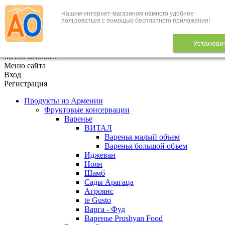
Нашим интернет-магазином намного удобнее
+7 (495) 646-888-1
пользоваться с помощью бесплатного приложения!
В корзине
0
товаров
Установи
x
Меню каталога
Меню сайта
Вход
Регистрация
Продукты из Армении
Фруктовые консервации
Варенье
ВИТАЛ
Варенья малый объем
Варенья большой объем
Иджеван
Ноян
Шамб
Сады Арагаца
Агроянс
te Gusto
Варга - Фуд
Варенье Proshyan Food