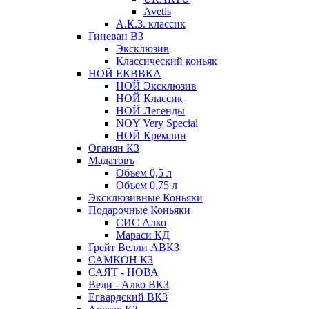
Avetis
А.К.З. классик
Гиневан ВЗ
Эксклюзив
Классический коньяк
НОЙ ЕКВВКА
НОЙ Эксклюзив
НОЙ Классик
НОЙ Легенды
NOY Very Speсial
НОЙ Кремлин
Оганян КЗ
Мадатовъ
Объем 0,5 л
Объем 0,75 л
Эксклюзивные Коньяки
Подарочные Коньяки
СИС Алко
Мараси КД
Грейт Велли АВКЗ
САМКОН КЗ
САЯТ - НОВА
Веди - Алко ВКЗ
Егвардский ВКЗ