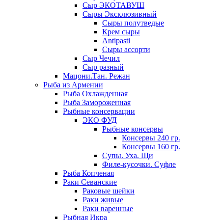
Сыр ЭКОТАВУШ
Сыры Эксклюзивный
Сыры полутведые
Крем сыры
Antipasti
Сыры ассорти
Сыр Чечил
Сыр разный
Мацони.Тан. Режан
Рыба из Армении
Рыба Охлажденная
Рыба Замороженная
Рыбные консервации
ЭКО ФУД
Рыбные консервы
Консервы 240 гр.
Консервы 160 гр.
Супы. Уха. Щи
Филе-кусочки. Суфле
Рыба Копченая
Раки Севанские
Раковые шейки
Раки живые
Раки варенные
Рыбная Икра