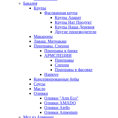
Бакалея
Крупы
Фасованная крупа
Крупы Арарат
Крупы Нат Продукт
Крупы Наша Деревня
Другие производители
Макароны
Лаваш. Матнакаш
Приправы. Специи
Приправы в банке
АРМСПЕЦИИ
Приправы
Специи
Приправы в фасовке
Hamove
Консервированные бобы
Соусы
Масло
Оливки
Оливки "Arm Eco"
Оливки AMADO
Оливки Aiello
Оливки Armenium
Мед из Армении