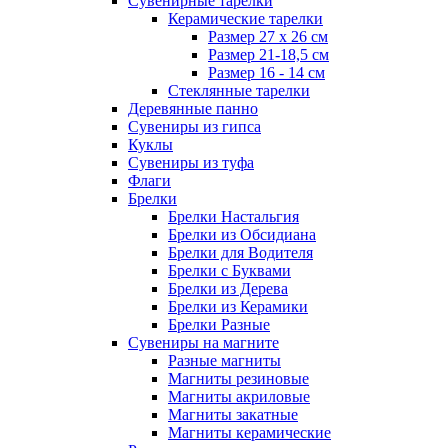
Сувенирные тарелки
Керамические тарелки
Размер 27 х 26 см
Размер 21-18,5 см
Размер 16 - 14 см
Стеклянные тарелки
Деревянные панно
Сувениры из гипса
Куклы
Сувениры из туфа
Флаги
Брелки
Брелки Настальгия
Брелки из Обсидиана
Брелки для Водителя
Брелки с Буквами
Брелки из Дерева
Брелки из Керамики
Брелки Разные
Сувениры на магните
Разные магниты
Магниты резиновые
Магниты акриловые
Магниты закатные
Магниты керамические