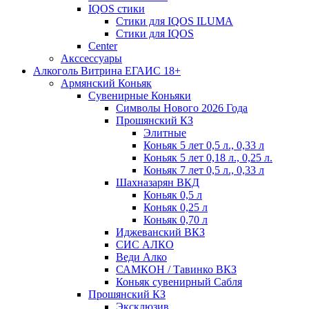
IQOS стики
Стики для IQOS ILUMA
Стики для IQOS
Сenter
Акссессуары
Алкоголь Витрина ЕГАИС 18+
Армянский Коньяк
Сувенирные Коньяки
Символы Нового 2026 Года
Прошянский КЗ
Элитные
Коньяк 5 лет 0,5 л., 0,33 л
Коньяк 5 лет 0,18 л., 0,25 л.
Коньяк 7 лет 0,5 л., 0,33 л
Шахназарян ВКД
Коньяк 0,5 л
Коньяк 0,25 л
Коньяк 0,70 л
Иджеванский ВКЗ
СИС АЛКО
Веди Алко
САМКОН / Тавинко ВКЗ
Коньяк сувенирный Сабля
Прошянский КЗ
Эксклюзив