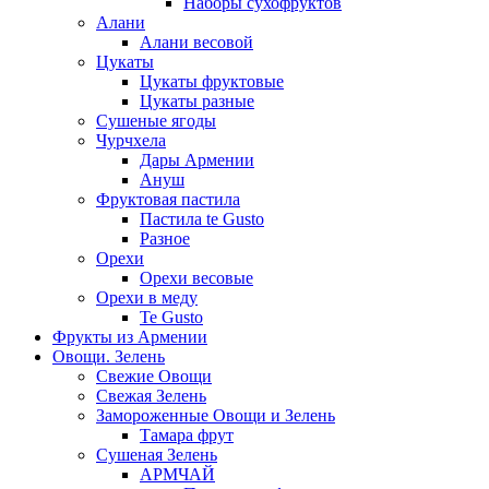
Наборы сухофруктов
Алани
Алани весовой
Цукаты
Цукаты фруктовые
Цукаты разные
Сушеные ягоды
Чурчхела
Дары Армении
Ануш
Фруктовая пастила
Пастила te Gusto
Разное
Орехи
Орехи весовые
Орехи в меду
Te Gusto
Фрукты из Армении
Овощи. Зелень
Свежие Овощи
Свежая Зелень
Замороженные Овощи и Зелень
Тамара фрут
Сушеная Зелень
АРМЧАЙ