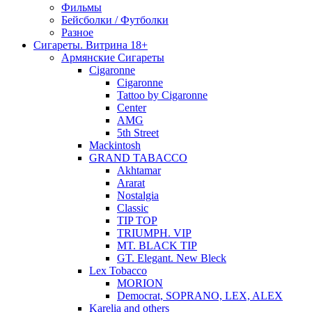
Фильмы
Бейсболки / Футболки
Разное
Сигареты. Витрина 18+
Армянские Сигареты
Cigaronne
Cigaronne
Tattoo by Cigaronne
Center
AMG
5th Street
Mackintosh
GRAND TABACCO
Akhtamar
Ararat
Nostalgia
Classic
TIP TOP
TRIUMPH. VIP
MT. BLACK TIP
GT. Elegant. New Bleck
Lex Tobacco
MORION
Democrat, SOPRANO, LEX, ALEX
Karelia and others