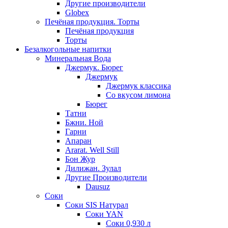
Другие производители
Globex
Печёная продукция. Торты
Печёная продукция
Торты
Безалкогольные напитки
Минеральная Вода
Джермук. Бюрег
Джермук
Джермук классика
Со вкусом лимона
Бюрег
Татни
Бжни. Ной
Гарни
Апаран
Ararat. Well Still
Бон Жур
Дилижан. Зулал
Другие Производители
Dausuz
Соки
Соки SIS Натурал
Соки YAN
Соки 0,930 л