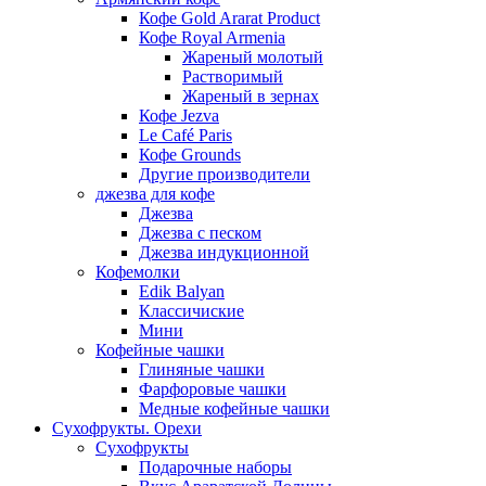
Кофе Gold Ararat Product
Кофе Royal Armenia
Жареный молотый
Растворимый
Жареный в зернах
Кофе Jezva
Le Café Paris
Кофе Grounds
Другие производители
джезва для кофе
Джезва
Джезва с песком
Джезва индукционной
Кофемолки
Edik Balyan
Классичиские
Мини
Кофейные чашки
Глиняные чашки
Фарфоровые чашки
Медные кофейные чашки
Сухофрукты. Орехи
Сухофрукты
Подарочные наборы