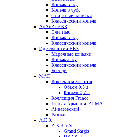
Коньяк в п/у
Коньяк в тубе
Спиртные напитки
Классический коньяк
АрАрАт ЕКЗ
Элитные
Коньяк в п/у
Классический коньяк
Иджеванский ВКЗ
Марочные коньяки
Коньяки п/у
Классический коньяк
Бренди
МАП
Коллекция Золотой
Объем 0,5 л
Коньяк 0,7 л
Коллекция France
Горная Армения. АРМА
Айвазовский
Разные
А.К.З.
А.К.З. п/у
Grand Sargis
URARTU