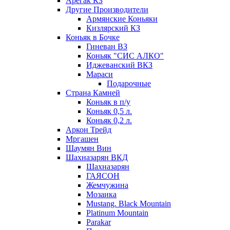
Арегак КЗ
Другие Производители
Армянские Коньяки
Кизлярский КЗ
Коньяк в Бочке
Гиневан ВЗ
Коньяк "СИС АЛКО"
Иджеванский ВКЗ
Мараси
Подарочные
Страна Камней
Коньяк в п/у
Коньяк 0,5 л.
Коньяк 0,2 л.
Аркон Трейд
Мргашен
Шаумян Вин
Шахназарян ВКД
Шахназарян
ГАЯСОН
Жемчужина
Мозаика
Mustang. Black Mountain
Platinum Mountain
Parakar