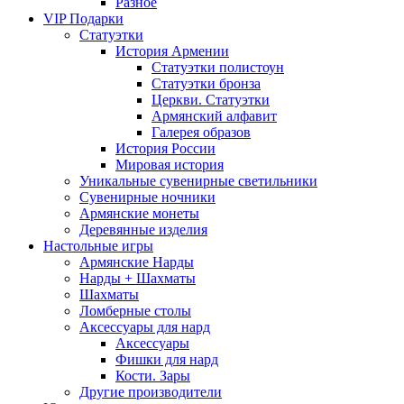
Разное
VIP Подарки
Статуэтки
История Армении
Статуэтки полистоун
Статуэтки бронза
Церкви. Статуэтки
Армянский алфавит
Галерея образов
История России
Мировая история
Уникальные сувенирные светильники
Сувенирные ночники
Армянские монеты
Деревянные изделия
Настольные игры
Армянские Нарды
Нарды + Шахматы
Шахматы
Ломберные столы
Аксессуары для нард
Аксессуары
Фишки для нард
Кости. Зары
Другие производители