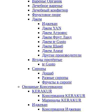
Варенье Органик
Лечебное варенье
Лечебный конфитюр
Фруктовое пюре
Джем
Иджеван
Джем YAN
Джем Агроянс
Джем Фрут Ланд
Джем te Gusto
Джем Шамб
Джем Ararat
Другие производители
Ягоды протёртые
te Gusto
Сиропы
Дошаб
Разные сиропы
Фрукты в сиропе
Овощные Консервации
KERAKUR
Консервация KERAKUR
Маринады KERAKUR
Иджеван
Консервация Иджеван