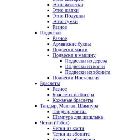
Этно жилетки
Этно шапки
Этно Подушки
Этно сумки
Разное
Подвески
Разное
Армянские буквы
Подвески маски
Подвески в машину
Подвески из дерева
Подвески из кости
Подвески из эбонита
Подвески Ностальгия
Браслеты
Разное
Браслеты из бисера
Кожаные браслеты
Тандыр, Мангал, Шампура
Тандыр, мангал
Шампура для шашлыка
Четки (Тзбех)
Четки из кости
Четки из эбонита
Четки из обсидиана