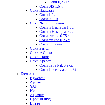
Соки 0,250 л
Соки SIS 1,6 л.
Соки Иджеван
Соки 1.0 л
Соки 0.25 л
Соки Noyan Premium
Соки и Нектары 1,0 л
Соки и Нектары 0,2 л
Соки стекло 0,75 л
Соки стекло 0,25 л
Соки Органик
Соки Витал
Соки te Gusto
Соки Шамб
Соки Арарат
Соки Tetra Pak 0,97л.
Соки Премиум ст. 0,75
Компоты
Иджеван
Арарат
YAN
Ноян
Агроянс
Прошян Фуд
Витал