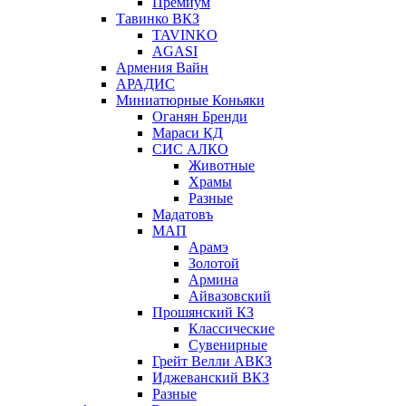
Премиум
Тавинко ВКЗ
TAVINKO
AGASI
Армения Вайн
АРАДИС
Миниатюрные Коньяки
Оганян Бренди
Мараси КД
СИС АЛКО
Животные
Храмы
Разные
Мадатовъ
МАП
Арамэ
Золотой
Армина
Айвазовский
Прошянский КЗ
Классические
Сувенирные
Грейт Велли АВКЗ
Иджеванский ВКЗ
Разные