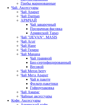
Грибы маринованные
Чай. Аксессуары
Чай Арарат
Чай Darman
АРМЧАЙ
Чай заварочный
Прозрачная фасовка
Армянский Тараз
Чай "IJEVAN". MASIS
Чай Агат
Чай Нане
Чай Гюмри
Чай Манана
Чай травяной
Био-сертифицированный
Весовой
Чай Meron berry
Чай Мега Арарат
Чай в пакете
Фильтр-пакетики
Гофроупаковка
Чай Амарас
Чайные аксессуары
Кофе. Аксессуары
Армянский кофе