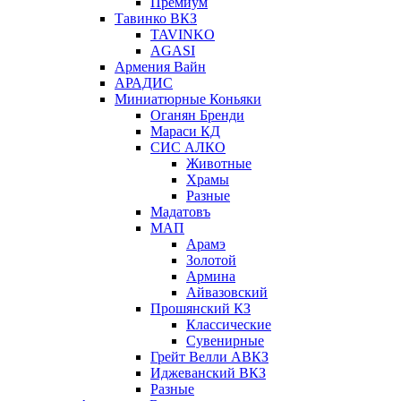
Премиум
Тавинко ВКЗ
TAVINKO
AGASI
Армения Вайн
АРАДИС
Миниатюрные Коньяки
Оганян Бренди
Мараси КД
СИС АЛКО
Животные
Храмы
Разные
Мадатовъ
МАП
Арамэ
Золотой
Армина
Айвазовский
Прошянский КЗ
Классические
Сувенирные
Грейт Велли АВКЗ
Иджеванский ВКЗ
Разные