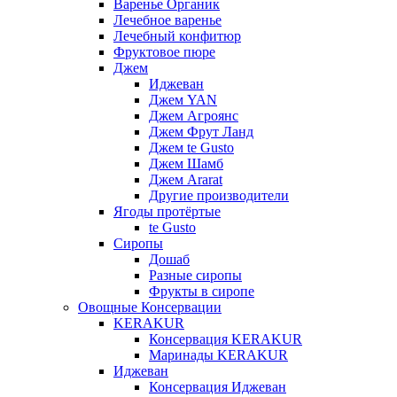
Варенье Органик
Лечебное варенье
Лечебный конфитюр
Фруктовое пюре
Джем
Иджеван
Джем YAN
Джем Агроянс
Джем Фрут Ланд
Джем te Gusto
Джем Шамб
Джем Ararat
Другие производители
Ягоды протёртые
te Gusto
Сиропы
Дошаб
Разные сиропы
Фрукты в сиропе
Овощные Консервации
KERAKUR
Консервация KERAKUR
Маринады KERAKUR
Иджеван
Консервация Иджеван