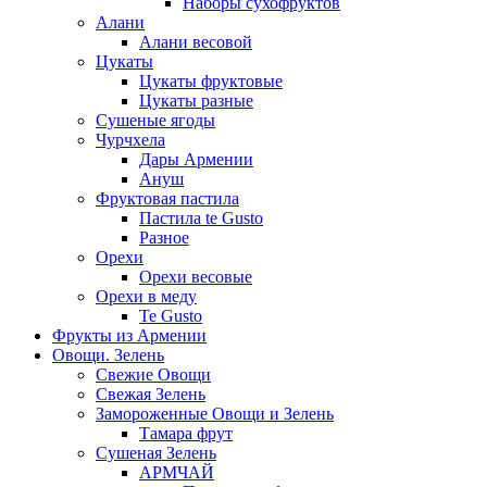
Наборы сухофруктов
Алани
Алани весовой
Цукаты
Цукаты фруктовые
Цукаты разные
Сушеные ягоды
Чурчхела
Дары Армении
Ануш
Фруктовая пастила
Пастила te Gusto
Разное
Орехи
Орехи весовые
Орехи в меду
Te Gusto
Фрукты из Армении
Овощи. Зелень
Свежие Овощи
Свежая Зелень
Замороженные Овощи и Зелень
Тамара фрут
Сушеная Зелень
АРМЧАЙ