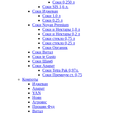
Соки 0,250 л
Соки SIS 1,6 л.
Соки Иджеван
Соки 1.0 л
Соки 0.25 л
Соки Noyan Premium
Соки и Нектары 1,0 л
Соки и Нектары 0,2 л
Соки стекло 0,75 л
Соки стекло 0,25 л
Соки Органик
Соки Витал
Соки te Gusto
Соки Шамб
Соки Арарат
Соки Tetra Pak 0,97л.
Соки Премиум ст. 0,75
Компоты
Иджеван
Арарат
YAN
Ноян
Агроянс
Прошян Фуд
Витал