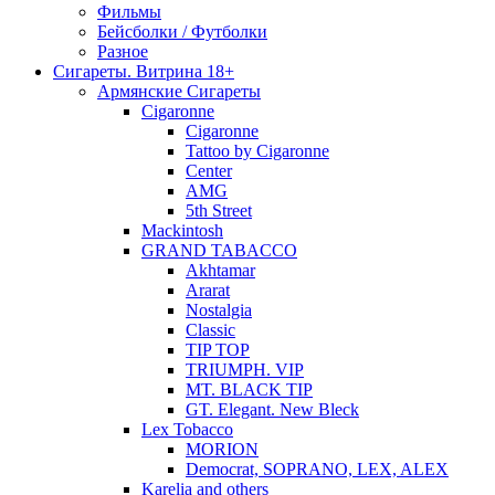
Фильмы
Бейсболки / Футболки
Разное
Сигареты. Витрина 18+
Армянские Сигареты
Cigaronne
Cigaronne
Tattoo by Cigaronne
Center
AMG
5th Street
Mackintosh
GRAND TABACCO
Akhtamar
Ararat
Nostalgia
Classic
TIP TOP
TRIUMPH. VIP
MT. BLACK TIP
GT. Elegant. New Bleck
Lex Tobacco
MORION
Democrat, SOPRANO, LEX, ALEX
Karelia and others