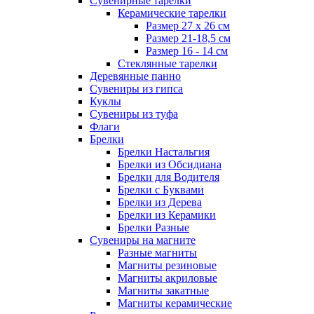
Сувенирные тарелки
Керамические тарелки
Размер 27 х 26 см
Размер 21-18,5 см
Размер 16 - 14 см
Стеклянные тарелки
Деревянные панно
Сувениры из гипса
Куклы
Сувениры из туфа
Флаги
Брелки
Брелки Настальгия
Брелки из Обсидиана
Брелки для Водителя
Брелки с Буквами
Брелки из Дерева
Брелки из Керамики
Брелки Разные
Сувениры на магните
Разные магниты
Магниты резиновые
Магниты акриловые
Магниты закатные
Магниты керамические