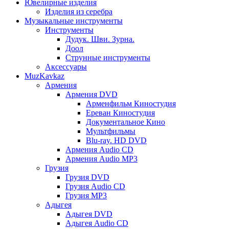
Ювелирные изделия
Изделия из серебра
Музыкальные инструменты
Инструменты
Дудук. Шви. Зурна.
Доол
Струнные инструменты
Аксессуары
MuzKavkaz
Армения
Армения DVD
Арменфильм Киностудия
Ереван Киностудия
Документальное Кино
Мультфильмы
Blu-ray. HD DVD
Армения Audio CD
Армения Audio MP3
Грузия
Грузия DVD
Грузия Audio CD
Грузия MP3
Адыгея
Адыгея DVD
Адыгея Audio CD