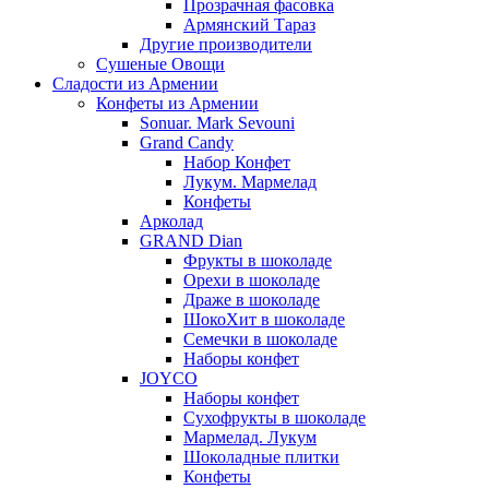
Прозрачная фасовка
Армянский Тараз
Другие производители
Сушеные Овощи
Сладости из Армении
Конфеты из Армении
Sonuar. Mark Sevouni
Grand Candy
Набор Конфет
Лукум. Мармелад
Конфеты
Арколад
GRAND Dian
Фрукты в шоколаде
Орехи в шоколаде
Драже в шоколаде
ШокоХит в шоколаде
Семечки в шоколаде
Наборы конфет
JOYCO
Наборы конфет
Сухофрукты в шоколаде
Мармелад. Лукум
Шоколадные плитки
Конфеты