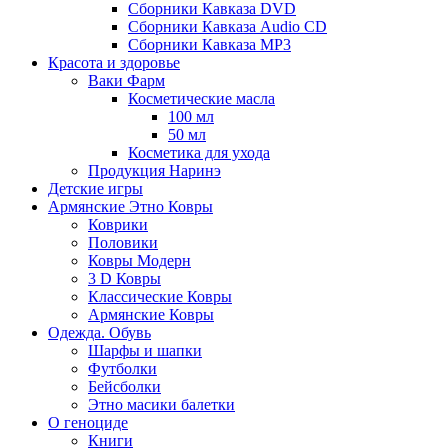
Сборники Кавказа DVD
Сборники Кавказа Audio CD
Сборники Кавказа MP3
Красота и здоровье
Ваки Фарм
Косметические масла
100 мл
50 мл
Косметика для ухода
Продукция Наринэ
Детские игры
Армянские Этно Ковры
Коврики
Половики
Ковры Модерн
3 D Ковры
Классические Ковры
Армянские Ковры
Одежда. Обувь
Шарфы и шапки
Футболки
Бейсболки
Этно масики балетки
О геноциде
Книги