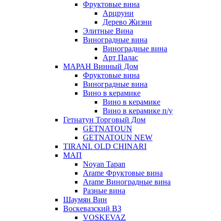
Фруктовые вина
Арцруни
Дерево Жизни
Элитные Вина
Виноградные вина
Виноградные вина
Арт Палас
МАРАН Винный Дом
Фруктовые вина
Виноградные вина
Вино в керамике
Вино в керамике
Вино в керамике п/у
Гетнатун Торговый Дом
GETNATOUN
GETNATOUN NEW
TIRANI. OLD CHINARI
МАП
Noyan Tapan
Arame Фруктовые вина
Arame Виноградные вина
Разные вина
Шаумян Вин
Воскевазский ВЗ
VOSKEVAZ