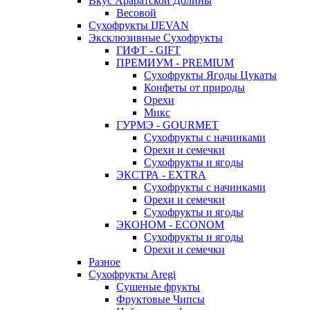
Вкус Араратской Долины
Весовой
Сухофрукты IJEVAN
Эксклюзивные Сухофрукты
ГИФТ - GIFT
ПРЕМИУМ - PREMIUM
Сухофрукты Ягоды Цукаты
Конфеты от природы
Орехи
Микс
ГУРМЭ - GOURMET
Сухофрукты с начинками
Орехи и семечки
Сухофрукты и ягоды
ЭКСТРА - EXTRA
Сухофрукты с начинками
Орехи и семечки
Сухофрукты и ягоды
ЭКОНОМ - ECONOM
Сухофрукты и ягоды
Орехи и семечки
Разное
Сухофрукты Aregi
Сушеные фрукты
Фруктовые Чипсы