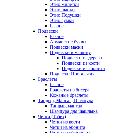
Этно жилетки
Этно шапки
Этно Подушки
Этно сумки
Разное
Подвески
Разное
Армянские буквы
Подвески маски
Подвески в машину
Подвески из дерева
Подвески из кости
Подвески из эбонита
Подвески Ностальгия
Браслеты
Разное
Браслеты из бисера
Кожаные браслеты
Тандыр, Мангал, Шампура
Тандыр, мангал
Шампура для шашлыка
Четки (Тзбех)
Четки из кости
Четки из эбонита
Четки из обсидиана