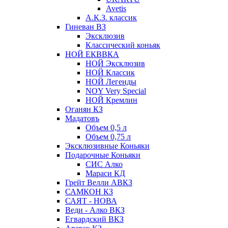
Avetis
А.К.З. классик
Гиневан ВЗ
Эксклюзив
Классический коньяк
НОЙ ЕКВВКА
НОЙ Эксклюзив
НОЙ Классик
НОЙ Легенды
NOY Very Speсial
НОЙ Кремлин
Оганян КЗ
Мадатовъ
Объем 0,5 л
Объем 0,75 л
Эксклюзивные Коньяки
Подарочные Коньяки
СИС Алко
Мараси КД
Грейт Велли АВКЗ
САМКОН КЗ
САЯТ - НОВА
Веди - Алко ВКЗ
Егвардский ВКЗ