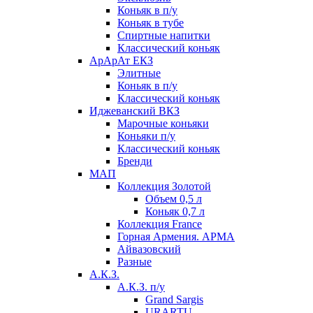
Коньяк в п/у
Коньяк в тубе
Спиртные напитки
Классический коньяк
АрАрАт ЕКЗ
Элитные
Коньяк в п/у
Классический коньяк
Иджеванский ВКЗ
Марочные коньяки
Коньяки п/у
Классический коньяк
Бренди
МАП
Коллекция Золотой
Объем 0,5 л
Коньяк 0,7 л
Коллекция France
Горная Армения. АРМА
Айвазовский
Разные
А.К.З.
А.К.З. п/у
Grand Sargis
URARTU