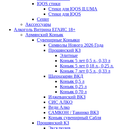
IQOS стики
Стики для IQOS ILUMA
Стики для IQOS
Сenter
Акссессуары
Алкоголь Витрина ЕГАИС 18+
Армянский Коньяк
Сувенирные Коньяки
Символы Нового 2026 Года
Прошянский КЗ
Элитные
Коньяк 5 лет 0,5 л., 0,33 л
Коньяк 5 лет 0,18 л., 0,25 л.
Коньяк 7 лет 0,5 л., 0,33 л
Шахназарян ВКД
Коньяк 0,5 л
Коньяк 0,25 л
Коньяк 0,70 л
Иджеванский ВКЗ
СИС АЛКО
Веди Алко
САМКОН / Тавинко ВКЗ
Коньяк сувенирный Сабля
Прошянский КЗ
Эксклюзив