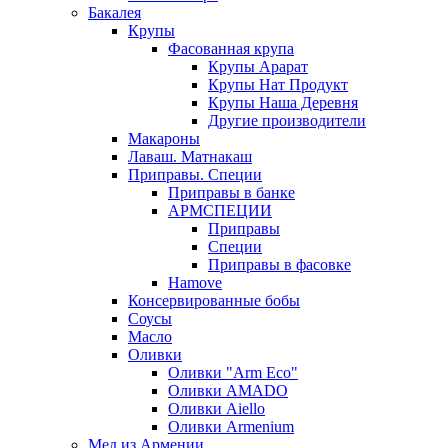
Бакалея
Крупы
Фасованная крупа
Крупы Арарат
Крупы Нат Продукт
Крупы Наша Деревня
Другие производители
Макароны
Лаваш. Матнакаш
Приправы. Специи
Приправы в банке
АРМСПЕЦИИ
Приправы
Специи
Приправы в фасовке
Hamove
Консервированные бобы
Соусы
Масло
Оливки
Оливки "Arm Eco"
Оливки AMADO
Оливки Aiello
Оливки Armenium
Мед из Армении