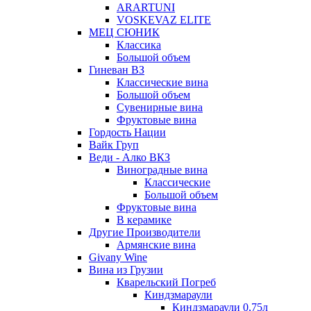
ARARTUNI
VOSKEVAZ ELITE
МЕЦ СЮНИК
Классика
Большой объем
Гиневан ВЗ
Классические вина
Большой объем
Сувенирные вина
Фруктовые вина
Гордость Нации
Вайк Груп
Веди - Алко ВКЗ
Виноградные вина
Классические
Большой объем
Фруктовые вина
В керамике
Другие Производители
Армянские вина
Givany Wine
Вина из Грузии
Кварельский Погреб
Киндзмараули
Киндзмараули 0,75л