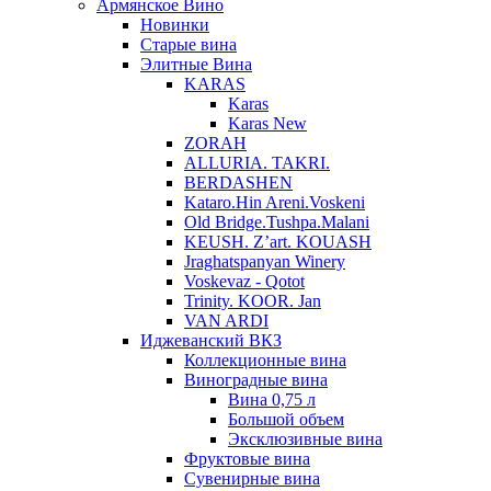
Армянское Вино
Новинки
Старые вина
Элитные Вина
KARAS
Karas
Karas New
ZORAH
ALLURIA. TAKRI.
BERDASHEN
Kataro.Hin Areni.Voskeni
Old Bridge.Tushpa.Malani
KEUSH. Z’art. KOUASH
Jraghatspanyan Winery
Voskevaz - Qotot
Trinity. KOOR. Jan
VAN ARDI
Иджеванский ВКЗ
Коллекционные вина
Виноградные вина
Вина 0,75 л
Большой объем
Эксклюзивные вина
Фруктовые вина
Cувенирные вина