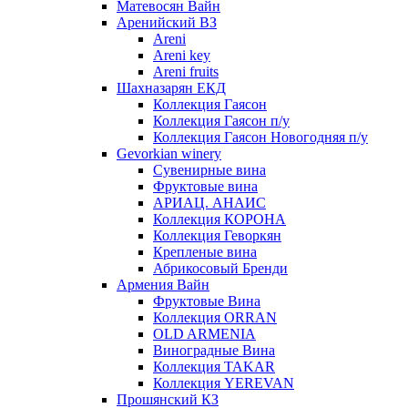
Матевосян Вайн
Аренийский ВЗ
Areni
Areni key
Areni fruits
Шахназарян ЕКД
Коллекция Гаясон
Коллекция Гаясон п/у
Коллекция Гаясон Новогодняя п/у
Gevorkian winery
Сувенирные вина
Фруктовые вина
АРИАЦ. АНАИС
Коллекция КОРОНА
Коллекция Геворкян
Крепленые вина
Абрикосовый Бренди
Армения Вайн
Фруктовые Вина
Коллекция ORRAN
OLD ARMENIA
Виноградные Вина
Коллекция TAKAR
Коллекция YEREVAN
Прошянский КЗ