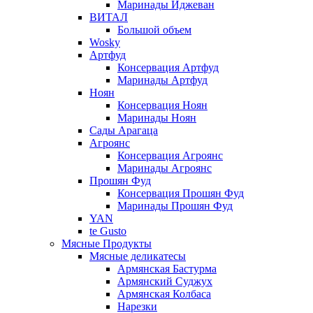
Маринады Иджеван
ВИТАЛ
Большой объем
Wosky
Артфуд
Консервация Артфуд
Маринады Артфуд
Ноян
Консервация Ноян
Маринады Ноян
Сады Арагаца
Агроянс
Консервация Агроянс
Маринады Агроянс
Прошян Фуд
Консервация Прошян Фуд
Маринады Прошян Фуд
YAN
te Gusto
Мясные Продукты
Мясные деликатесы
Армянская Бастурма
Армянский Суджух
Армянская Колбаса
Нарезки