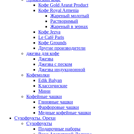
Кофе Gold Ararat Product
Кофе Royal Armenia
Жареный молотый
Растворимый
Жареный в зернах
Кофе Jezva
Le Café Paris
Кофе Grounds
Другие производители
джезва для кофе
Джезва
Джезва с песком
Джезва индукционной
Кофемолки
Edik Balyan
Классичиские
Мини
Кофейные чашки
Глиняные чашки
Фарфоровые чашки
Медные кофейные чашки
Сухофрукты. Орехи
Сухофрукты
Подарочные наборы