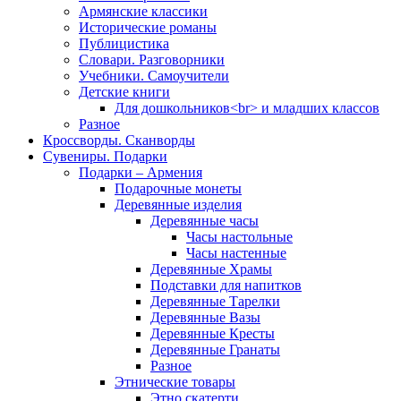
Армянские классики
Исторические романы
Публицистика
Словари. Разговорники
Учебники. Самоучители
Детские книги
Для дошкольников<br> и младших классов
Разное
Кроссворды. Сканворды
Сувениры. Подарки
Подарки – Армения
Подарочные монеты
Деревянные изделия
Деревянные часы
Часы настольные
Часы настенные
Деревянные Храмы
Подставки для напитков
Деревянные Тарелки
Деревянные Вазы
Деревянные Кресты
Деревянные Гранаты
Разное
Этнические товары
Этно скатерти