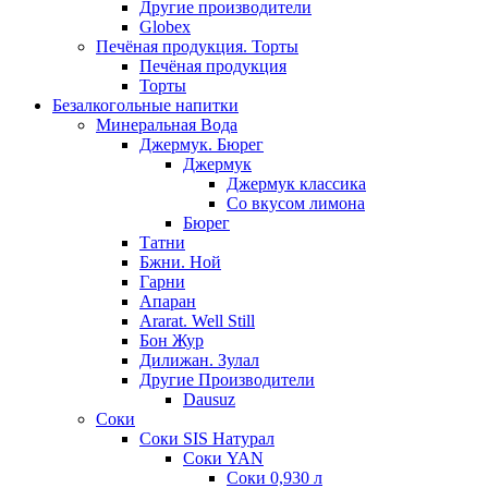
Другие производители
Globex
Печёная продукция. Торты
Печёная продукция
Торты
Безалкогольные напитки
Минеральная Вода
Джермук. Бюрег
Джермук
Джермук классика
Со вкусом лимона
Бюрег
Татни
Бжни. Ной
Гарни
Апаран
Ararat. Well Still
Бон Жур
Дилижан. Зулал
Другие Производители
Dausuz
Соки
Соки SIS Натурал
Соки YAN
Соки 0,930 л