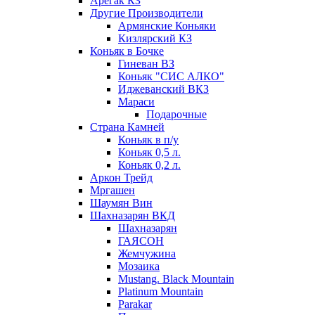
Арегак КЗ
Другие Производители
Армянские Коньяки
Кизлярский КЗ
Коньяк в Бочке
Гиневан ВЗ
Коньяк "СИС АЛКО"
Иджеванский ВКЗ
Мараси
Подарочные
Страна Камней
Коньяк в п/у
Коньяк 0,5 л.
Коньяк 0,2 л.
Аркон Трейд
Мргашен
Шаумян Вин
Шахназарян ВКД
Шахназарян
ГАЯСОН
Жемчужина
Мозаика
Mustang. Black Mountain
Platinum Mountain
Parakar