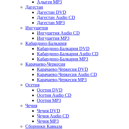
Адыгея MP3
Дагестан
Дагестан DVD
Дагестан Audio CD
Дагестан MP3
Ингушетия
Ингушетия Audio CD
Ингушетия MP3
Кабардино-Балкария
Кабардино-Балкария DVD
Кабардино-Балкария Audio CD
Кабардино-Балкария MP3
Карачаево-Черкесия
Карачаево-Черкесия DVD
Карачаево-Черкесия Audio CD
Карачаево-Черкесия MP3
Осетия
Осетия DVD
Осетия Audio CD
Осетия MP3
Чечня
Чечня DVD
Чечня Audio CD
Чечня MP3
Сборники Кавказа