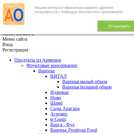
Нашим интернет-магазином намного удобнее
+7 (495) 646-888-1
пользоваться с помощью бесплатного приложения!
В корзине
0
товаров
Установить
x
Меню каталога
Меню сайта
Вход
Регистрация
Продукты из Армении
Фруктовые консервации
Варенье
ВИТАЛ
Варенья малый объем
Варенья большой объем
Иджеван
Ноян
Шамб
Сады Арагаца
Агроянс
te Gusto
Варга - Фуд
Варенье Proshyan Food