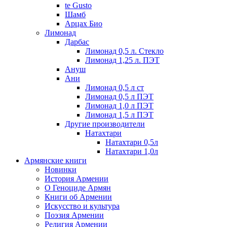
te Gusto
Шамб
Арцах Био
Лимонад
Дарбас
Лимонад 0,5 л. Стекло
Лимонад 1,25 л. ПЭТ
Ануш
Ани
Лимонад 0,5 л ст
Лимонад 0,5 л ПЭТ
Лимонад 1,0 л ПЭТ
Лимонад 1,5 л ПЭТ
Другие производители
Натахтари
Натахтари 0,5л
Натахтари 1,0л
Армянские книги
Новинки
История Армении
О Геноциде Армян
Книги об Армении
Иcкусство и культура
Поэзия Армении
Религия Армении