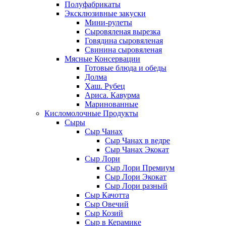
Полуфабрикаты
Эксклюзивные закуски
Мини-рулеты
Сыровяленая вырезка
Говядина сыровяленая
Свинина сыровяленая
Мясные Консервации
Готовые блюда и обеды
Долма
Хаш. Рубец
Ариса. Кавурма
Маринованные
Кисломолочные Продукты
Сыры
Сыр Чанах
Сыр Чанах в ведре
Сыр Чанах Экокат
Сыр Лори
Сыр Лори Премиум
Сыр Лори Экокат
Сыр Лори разный
Сыр Качотта
Сыр Овечий
Сыр Козий
Сыр в Керамике