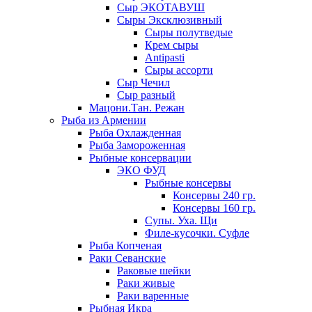
Сыр ЭКОТАВУШ
Сыры Эксклюзивный
Сыры полутведые
Крем сыры
Antipasti
Сыры ассорти
Сыр Чечил
Сыр разный
Мацони.Тан. Режан
Рыба из Армении
Рыба Охлажденная
Рыба Замороженная
Рыбные консервации
ЭКО ФУД
Рыбные консервы
Консервы 240 гр.
Консервы 160 гр.
Супы. Уха. Щи
Филе-кусочки. Суфле
Рыба Копченая
Раки Севанские
Раковые шейки
Раки живые
Раки варенные
Рыбная Икра