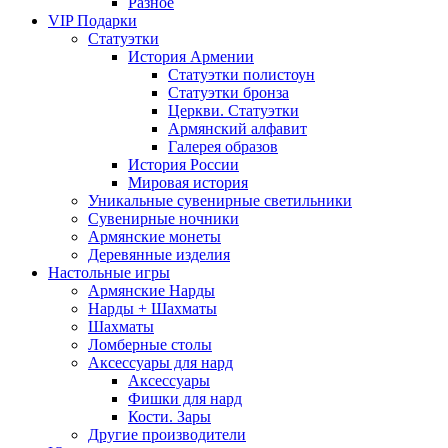
Разное
VIP Подарки
Статуэтки
История Армении
Статуэтки полистоун
Статуэтки бронза
Церкви. Статуэтки
Армянский алфавит
Галерея образов
История России
Мировая история
Уникальные сувенирные светильники
Сувенирные ночники
Армянские монеты
Деревянные изделия
Настольные игры
Армянские Нарды
Нарды + Шахматы
Шахматы
Ломберные столы
Аксессуары для нард
Аксессуары
Фишки для нард
Кости. Зары
Другие производители