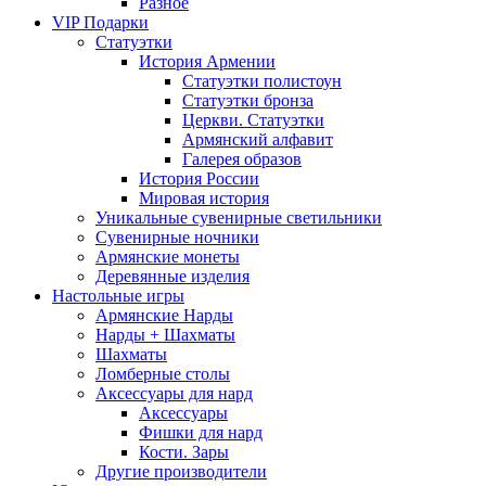
Разное
VIP Подарки
Статуэтки
История Армении
Статуэтки полистоун
Статуэтки бронза
Церкви. Статуэтки
Армянский алфавит
Галерея образов
История России
Мировая история
Уникальные сувенирные светильники
Сувенирные ночники
Армянские монеты
Деревянные изделия
Настольные игры
Армянские Нарды
Нарды + Шахматы
Шахматы
Ломберные столы
Аксессуары для нард
Аксессуары
Фишки для нард
Кости. Зары
Другие производители