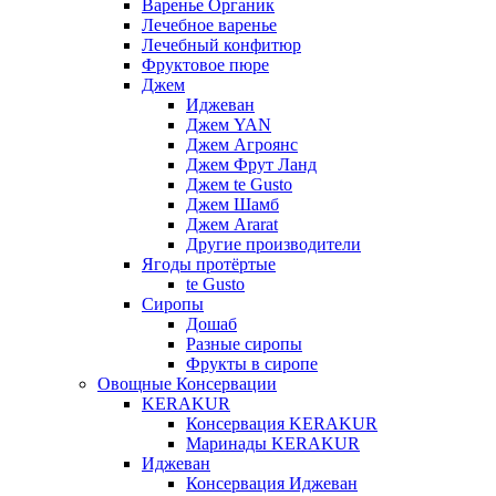
Варенье Органик
Лечебное варенье
Лечебный конфитюр
Фруктовое пюре
Джем
Иджеван
Джем YAN
Джем Агроянс
Джем Фрут Ланд
Джем te Gusto
Джем Шамб
Джем Ararat
Другие производители
Ягоды протёртые
te Gusto
Сиропы
Дошаб
Разные сиропы
Фрукты в сиропе
Овощные Консервации
KERAKUR
Консервация KERAKUR
Маринады KERAKUR
Иджеван
Консервация Иджеван