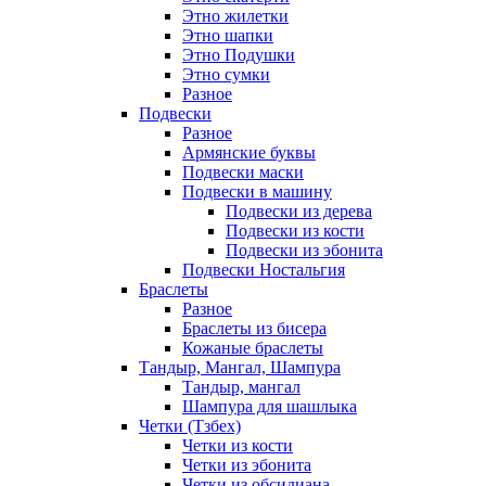
Этно жилетки
Этно шапки
Этно Подушки
Этно сумки
Разное
Подвески
Разное
Армянские буквы
Подвески маски
Подвески в машину
Подвески из дерева
Подвески из кости
Подвески из эбонита
Подвески Ностальгия
Браслеты
Разное
Браслеты из бисера
Кожаные браслеты
Тандыр, Мангал, Шампура
Тандыр, мангал
Шампура для шашлыка
Четки (Тзбех)
Четки из кости
Четки из эбонита
Четки из обсидиана