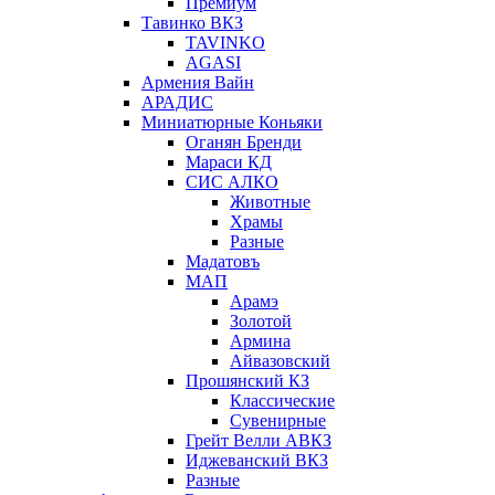
Премиум
Тавинко ВКЗ
TAVINKO
AGASI
Армения Вайн
АРАДИС
Миниатюрные Коньяки
Оганян Бренди
Мараси КД
СИС АЛКО
Животные
Храмы
Разные
Мадатовъ
МАП
Арамэ
Золотой
Армина
Айвазовский
Прошянский КЗ
Классические
Сувенирные
Грейт Велли АВКЗ
Иджеванский ВКЗ
Разные