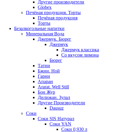
Другие производители
Globex
Печёная продукция. Торты
Печёная продукция
Торты
Безалкогольные напитки
Минеральная Вода
Джермук. Бюрег
Джермук
Джермук классика
Со вкусом лимона
Бюрег
Татни
Бжни. Ной
Гарни
Апаран
Ararat. Well Still
Бон Жур
Дилижан. Зулал
Другие Производители
Dausuz
Соки
Соки SIS Натурал
Соки YAN
Соки 0,930 л