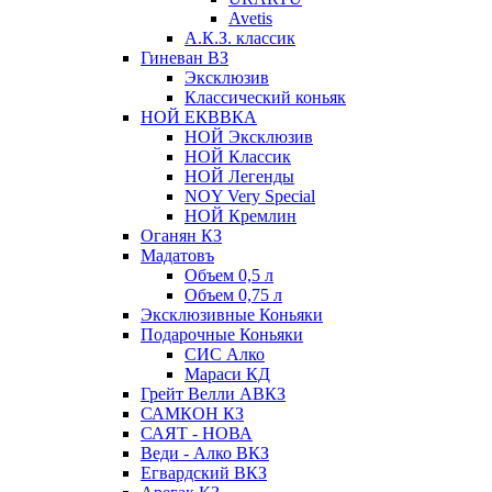
Avetis
А.К.З. классик
Гиневан ВЗ
Эксклюзив
Классический коньяк
НОЙ ЕКВВКА
НОЙ Эксклюзив
НОЙ Классик
НОЙ Легенды
NOY Very Speсial
НОЙ Кремлин
Оганян КЗ
Мадатовъ
Объем 0,5 л
Объем 0,75 л
Эксклюзивные Коньяки
Подарочные Коньяки
СИС Алко
Мараси КД
Грейт Велли АВКЗ
САМКОН КЗ
САЯТ - НОВА
Веди - Алко ВКЗ
Егвардский ВКЗ