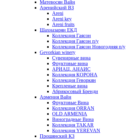
Матевосян Вайн
Аренийский ВЗ
Areni
Areni key
Areni fruits
Шахназарян ЕКД
Коллекция Гаясон
Коллекция Гаясон п/у
Коллекция Гаясон Новогодняя п/у
Gevorkian winery
Сувенирные вина
Фруктовые вина
АРИАЦ. АНАИС
Коллекция КОРОНА
Коллекция Геворкян
Крепленые вина
Абрикосовый Бренди
Армения Вайн
Фруктовые Вина
Коллекция ORRAN
OLD ARMENIA
Виноградные Вина
Коллекция TAKAR
Коллекция YEREVAN
Прошянский КЗ