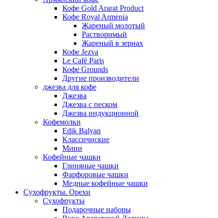
Кофе Gold Ararat Product
Кофе Royal Armenia
Жареный молотый
Растворимый
Жареный в зернах
Кофе Jezva
Le Café Paris
Кофе Grounds
Другие производители
джезва для кофе
Джезва
Джезва с песком
Джезва индукционной
Кофемолки
Edik Balyan
Классичиские
Мини
Кофейные чашки
Глиняные чашки
Фарфоровые чашки
Медные кофейные чашки
Сухофрукты. Орехи
Сухофрукты
Подарочные наборы