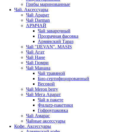
Грибы маринованные
Чай. Аксессуары
Чай Арарат
Чай Darman
АРМЧАЙ
Чай заварочный
Прозрачная фасовка
Армянский Тараз
Чай "IJEVAN". MASIS
Чай Агат
Чай Нане
Чай Гюмри
Чай Манана
Чай травяной
Био-сертифицированный
Весовой
Чай Meron berry
Чай Мега Арарат
Чай в пакете
Фильтр-пакетики
Гофроупаковка
Чай Амарас
Чайные аксессуары
Кофе. Аксессуары
Армянский кофе