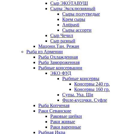
Сыр ЭКОТАВУШ
Сыры Эксклюзивный
Сыры полутведые
Крем сыры
Antipasti
Сыры ассорти
Сыр Чечил
Сыр разный
Мацони.Тан. Режан
Рыба из Армении
Рыба Охлажденная
Рыба Замороженная
Рыбные консервации
ЭКО ФУД
Рыбные консервы
Консервы 240 гр.
Консервы 160 гр.
Супы. Уха. Щи
Филе-кусочки. Суфле
Рыба Копченая
Раки Севанские
Раковые шейки
Раки живые
Раки варенные
Рыбная Икра