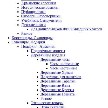
Армянские классики
Исторические романы
Публицистика
Словари. Разговорники
Учебники. Самоучители
Детские книги
Для дошкольников<br> и младших классов
Разное
Кроссворды. Сканворды
Сувениры. Подарки
Подарки – Армения
Подарочные монеты
Деревянные изделия
Деревянные часы
Часы настольные
Часы настенные
Деревянные Храмы
Подставки для напитков
Деревянные Тарелки
Деревянные Вазы
Деревянные Кресты
Деревянные Гранаты
Разное
Этнические товары
Этно скатерти