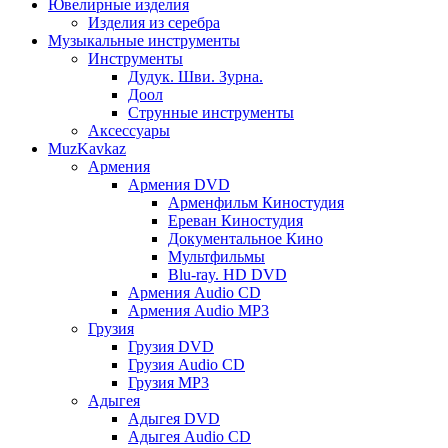
Ювелирные изделия
Изделия из серебра
Музыкальные инструменты
Инструменты
Дудук. Шви. Зурна.
Доол
Струнные инструменты
Аксессуары
MuzKavkaz
Армения
Армения DVD
Арменфильм Киностудия
Ереван Киностудия
Документальное Кино
Мультфильмы
Blu-ray. HD DVD
Армения Audio CD
Армения Audio MP3
Грузия
Грузия DVD
Грузия Audio CD
Грузия MP3
Адыгея
Адыгея DVD
Адыгея Audio CD