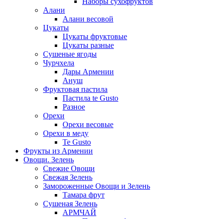
Наборы сухофруктов
Алани
Алани весовой
Цукаты
Цукаты фруктовые
Цукаты разные
Сушеные ягоды
Чурчхела
Дары Армении
Ануш
Фруктовая пастила
Пастила te Gusto
Разное
Орехи
Орехи весовые
Орехи в меду
Te Gusto
Фрукты из Армении
Овощи. Зелень
Свежие Овощи
Свежая Зелень
Замороженные Овощи и Зелень
Тамара фрут
Сушеная Зелень
АРМЧАЙ