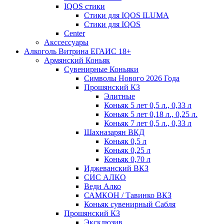
IQOS стики
Стики для IQOS ILUMA
Стики для IQOS
Сenter
Акссессуары
Алкоголь Витрина ЕГАИС 18+
Армянский Коньяк
Сувенирные Коньяки
Символы Нового 2026 Года
Прошянский КЗ
Элитные
Коньяк 5 лет 0,5 л., 0,33 л
Коньяк 5 лет 0,18 л., 0,25 л.
Коньяк 7 лет 0,5 л., 0,33 л
Шахназарян ВКД
Коньяк 0,5 л
Коньяк 0,25 л
Коньяк 0,70 л
Иджеванский ВКЗ
СИС АЛКО
Веди Алко
САМКОН / Тавинко ВКЗ
Коньяк сувенирный Сабля
Прошянский КЗ
Эксклюзив