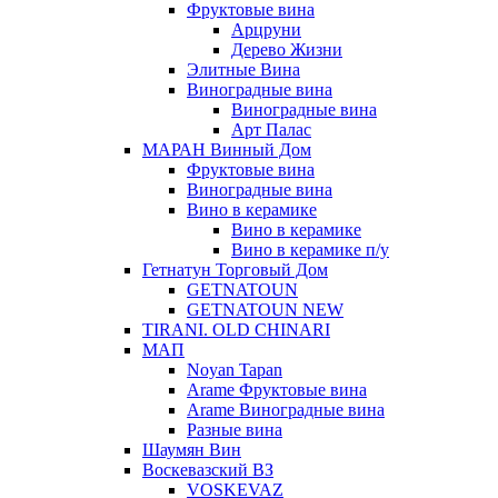
Фруктовые вина
Арцруни
Дерево Жизни
Элитные Вина
Виноградные вина
Виноградные вина
Арт Палас
МАРАН Винный Дом
Фруктовые вина
Виноградные вина
Вино в керамике
Вино в керамике
Вино в керамике п/у
Гетнатун Торговый Дом
GETNATOUN
GETNATOUN NEW
TIRANI. OLD CHINARI
МАП
Noyan Tapan
Arame Фруктовые вина
Arame Виноградные вина
Разные вина
Шаумян Вин
Воскевазский ВЗ
VOSKEVAZ