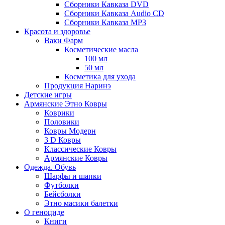
Сборники Кавказа DVD
Сборники Кавказа Audio CD
Сборники Кавказа MP3
Красота и здоровье
Ваки Фарм
Косметические масла
100 мл
50 мл
Косметика для ухода
Продукция Наринэ
Детские игры
Армянские Этно Ковры
Коврики
Половики
Ковры Модерн
3 D Ковры
Классические Ковры
Армянские Ковры
Одежда. Обувь
Шарфы и шапки
Футболки
Бейсболки
Этно масики балетки
О геноциде
Книги