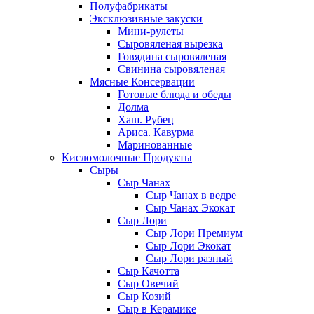
Полуфабрикаты
Эксклюзивные закуски
Мини-рулеты
Сыровяленая вырезка
Говядина сыровяленая
Свинина сыровяленая
Мясные Консервации
Готовые блюда и обеды
Долма
Хаш. Рубец
Ариса. Кавурма
Маринованные
Кисломолочные Продукты
Сыры
Сыр Чанах
Сыр Чанах в ведре
Сыр Чанах Экокат
Сыр Лори
Сыр Лори Премиум
Сыр Лори Экокат
Сыр Лори разный
Сыр Качотта
Сыр Овечий
Сыр Козий
Сыр в Керамике