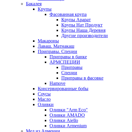
Бакалея
Крупы
Фасованная крупа
Крупы Арарат
Крупы Нат Продукт
Крупы Наша Деревня
Другие производители
Макароны
Лаваш. Матнакаш
Приправы. Специи
Приправы в банке
АРМСПЕЦИИ
Приправы
Специи
Приправы в фасовке
Hamove
Консервированные бобы
Соусы
Масло
Оливки
Оливки "Arm Eco"
Оливки AMADO
Оливки Aiello
Оливки Armenium
Мед из Армении