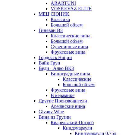
ARARTUNI
VOSKEVAZ ELITE
МЕЦ СЮНИК
Классика
Большой объем
Гиневан ВЗ
Классические вина
Большой объем
Сувенирные вина
Фруктовые вина
Гордость Нации
Вайк Груп
Веди - Алко ВКЗ
Виноградные вина
Классические
Большой объем
Фруктовые вина
В керамике
Другие Производители
Армянские вина
Givany Wine
Вина из Грузии
Кварельский Погреб
Киндзмараули
Киндзмараули 0,75л