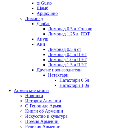
te Gusto
Шамб
Арцах Био
Лимонад
Дарбас
Лимонад 0,5 л. Стекло
Лимонад 1,25 л. ПЭТ
Ануш
Ани
Лимонад 0,5 л ст
Лимонад 0,5 л ПЭТ
Лимонад 1,0 л ПЭТ
Лимонад 1,5 л ПЭТ
Другие производители
Натахтари
Натахтари 0,5л
Натахтари 1,0л
Армянские книги
Новинки
История Армении
О Геноциде Армян
Книги об Армении
Иcкусство и культура
Поэзия Армении
Религия Армении