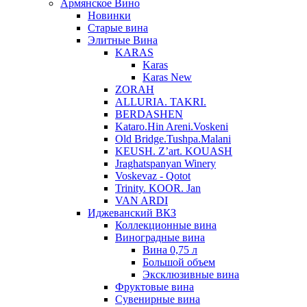
Армянское Вино
Новинки
Старые вина
Элитные Вина
KARAS
Karas
Karas New
ZORAH
ALLURIA. TAKRI.
BERDASHEN
Kataro.Hin Areni.Voskeni
Old Bridge.Tushpa.Malani
KEUSH. Z’art. KOUASH
Jraghatspanyan Winery
Voskevaz - Qotot
Trinity. KOOR. Jan
VAN ARDI
Иджеванский ВКЗ
Коллекционные вина
Виноградные вина
Вина 0,75 л
Большой объем
Эксклюзивные вина
Фруктовые вина
Cувенирные вина