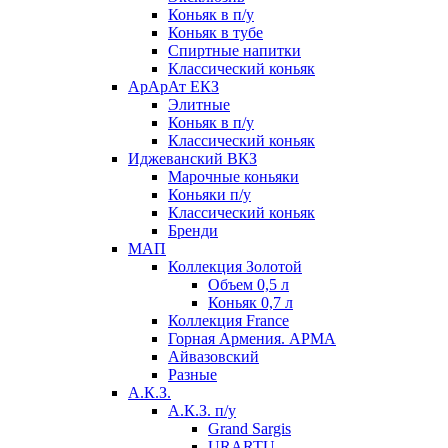
Коньяк в п/у
Коньяк в тубе
Спиртные напитки
Классический коньяк
АрАрАт ЕКЗ
Элитные
Коньяк в п/у
Классический коньяк
Иджеванский ВКЗ
Марочные коньяки
Коньяки п/у
Классический коньяк
Бренди
МАП
Коллекция Золотой
Объем 0,5 л
Коньяк 0,7 л
Коллекция France
Горная Армения. АРМА
Айвазовский
Разные
А.К.З.
А.К.З. п/у
Grand Sargis
URARTU