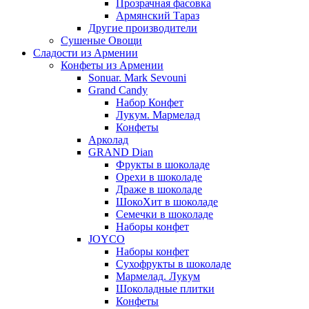
Прозрачная фасовка
Армянский Тараз
Другие производители
Сушеные Овощи
Сладости из Армении
Конфеты из Армении
Sonuar. Mark Sevouni
Grand Candy
Набор Конфет
Лукум. Мармелад
Конфеты
Арколад
GRAND Dian
Фрукты в шоколаде
Орехи в шоколаде
Драже в шоколаде
ШокоХит в шоколаде
Семечки в шоколаде
Наборы конфет
JOYCO
Наборы конфет
Сухофрукты в шоколаде
Мармелад. Лукум
Шоколадные плитки
Конфеты