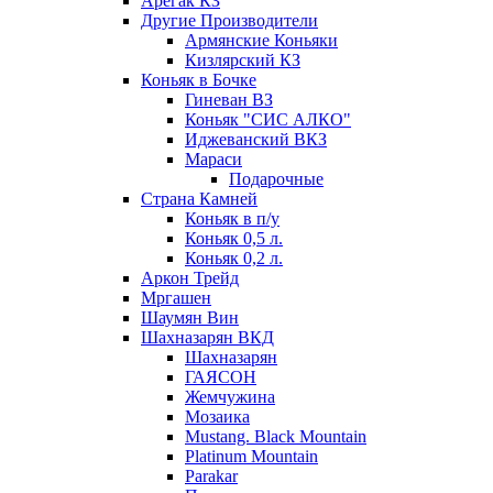
Арегак КЗ
Другие Производители
Армянские Коньяки
Кизлярский КЗ
Коньяк в Бочке
Гиневан ВЗ
Коньяк "СИС АЛКО"
Иджеванский ВКЗ
Мараси
Подарочные
Страна Камней
Коньяк в п/у
Коньяк 0,5 л.
Коньяк 0,2 л.
Аркон Трейд
Мргашен
Шаумян Вин
Шахназарян ВКД
Шахназарян
ГАЯСОН
Жемчужина
Мозаика
Mustang. Black Mountain
Platinum Mountain
Parakar