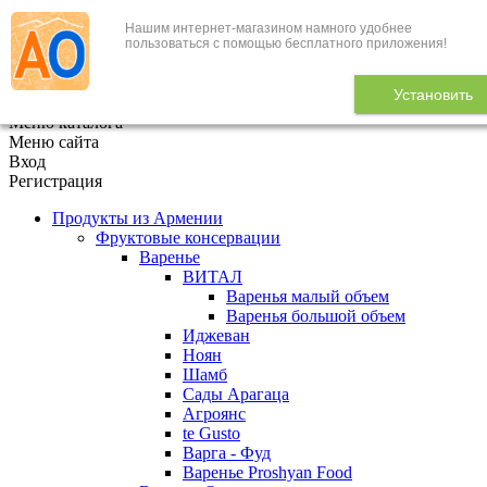
Нашим интернет-магазином намного удобнее
+7 (495) 646-888-1
пользоваться с помощью бесплатного приложения!
В корзине
0
товаров
Установить
x
Меню каталога
Меню сайта
Вход
Регистрация
Продукты из Армении
Фруктовые консервации
Варенье
ВИТАЛ
Варенья малый объем
Варенья большой объем
Иджеван
Ноян
Шамб
Сады Арагаца
Агроянс
te Gusto
Варга - Фуд
Варенье Proshyan Food