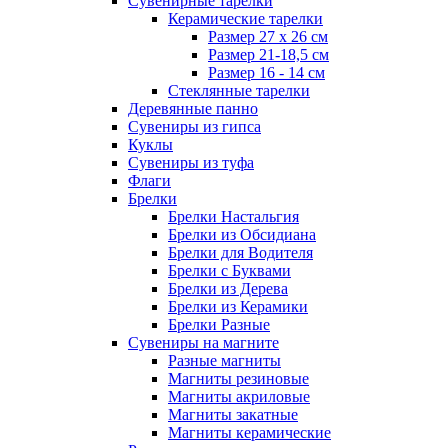
Сувенирные тарелки
Керамические тарелки
Размер 27 х 26 см
Размер 21-18,5 см
Размер 16 - 14 см
Стеклянные тарелки
Деревянные панно
Сувениры из гипса
Куклы
Сувениры из туфа
Флаги
Брелки
Брелки Настальгия
Брелки из Обсидиана
Брелки для Водителя
Брелки с Буквами
Брелки из Дерева
Брелки из Керамики
Брелки Разные
Сувениры на магните
Разные магниты
Магниты резиновые
Магниты акриловые
Магниты закатные
Магниты керамические