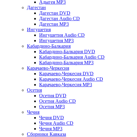
Адыгея MP3
Дагестан
Дагестан DVD
Дагестан Audio CD
Дагестан MP3
Ингушетия
Ингушетия Audio CD
Ингушетия MP3
Кабардино-Балкария
Кабардино-Балкария DVD
Кабардино-Балкария Audio CD
Кабардино-Балкария MP3
Карачаево-Черкесия
Карачаево-Черкесия DVD
Карачаево-Черкесия Audio CD
Карачаево-Черкесия MP3
Осетия
Осетия DVD
Осетия Audio CD
Осетия MP3
Чечня
Чечня DVD
Чечня Audio CD
Чечня MP3
Сборники Кавказа