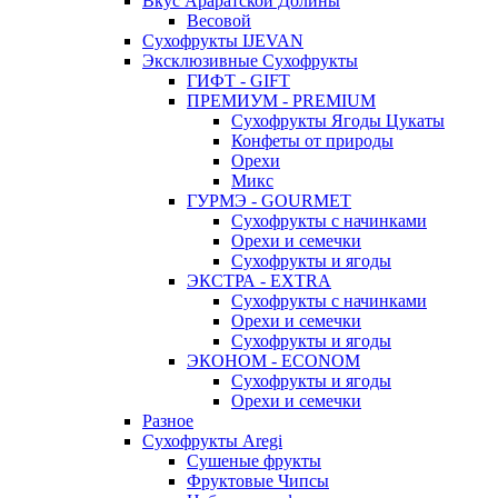
Вкус Араратской Долины
Весовой
Сухофрукты IJEVAN
Эксклюзивные Сухофрукты
ГИФТ - GIFT
ПРЕМИУМ - PREMIUM
Сухофрукты Ягоды Цукаты
Конфеты от природы
Орехи
Микс
ГУРМЭ - GOURMET
Сухофрукты с начинками
Орехи и семечки
Сухофрукты и ягоды
ЭКСТРА - EXTRA
Сухофрукты с начинками
Орехи и семечки
Сухофрукты и ягоды
ЭКОНОМ - ECONOM
Сухофрукты и ягоды
Орехи и семечки
Разное
Сухофрукты Aregi
Сушеные фрукты
Фруктовые Чипсы