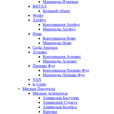
Маринады Иджеван
ВИТАЛ
Большой объем
Wosky
Артфуд
Консервация Артфуд
Маринады Артфуд
Ноян
Консервация Ноян
Маринады Ноян
Сады Арагаца
Агроянс
Консервация Агроянс
Маринады Агроянс
Прошян Фуд
Консервация Прошян Фуд
Маринады Прошян Фуд
YAN
te Gusto
Мясные Продукты
Мясные деликатесы
Армянская Бастурма
Армянский Суджух
Армянская Колбаса
Нарезки