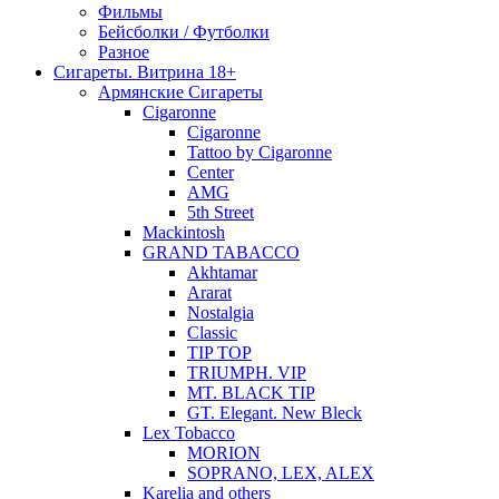
Фильмы
Бейсболки / Футболки
Разное
Сигареты. Витрина 18+
Армянские Сигареты
Cigaronne
Cigaronne
Tattoo by Cigaronne
Center
AMG
5th Street
Mackintosh
GRAND TABACCO
Akhtamar
Ararat
Nostalgia
Classic
TIP TOP
TRIUMPH. VIP
MT. BLACK TIP
GT. Elegant. New Bleck
Lex Tobacco
MORION
SOPRANO, LEX, ALEX
Karelia and others