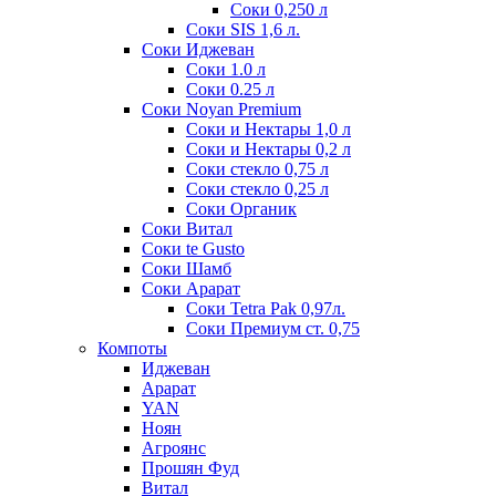
Соки 0,250 л
Соки SIS 1,6 л.
Соки Иджеван
Соки 1.0 л
Соки 0.25 л
Соки Noyan Premium
Соки и Нектары 1,0 л
Соки и Нектары 0,2 л
Соки стекло 0,75 л
Соки стекло 0,25 л
Соки Органик
Соки Витал
Соки te Gusto
Соки Шамб
Соки Арарат
Соки Tetra Pak 0,97л.
Соки Премиум ст. 0,75
Компоты
Иджеван
Арарат
YAN
Ноян
Агроянс
Прошян Фуд
Витал