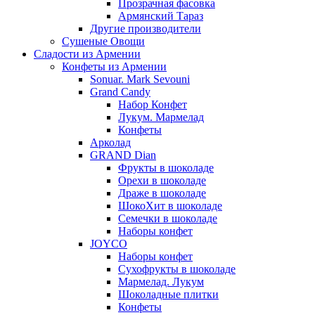
Прозрачная фасовка
Армянский Тараз
Другие производители
Сушеные Овощи
Сладости из Армении
Конфеты из Армении
Sonuar. Mark Sevouni
Grand Candy
Набор Конфет
Лукум. Мармелад
Конфеты
Арколад
GRAND Dian
Фрукты в шоколаде
Орехи в шоколаде
Драже в шоколаде
ШокоХит в шоколаде
Семечки в шоколаде
Наборы конфет
JOYCO
Наборы конфет
Сухофрукты в шоколаде
Мармелад. Лукум
Шоколадные плитки
Конфеты