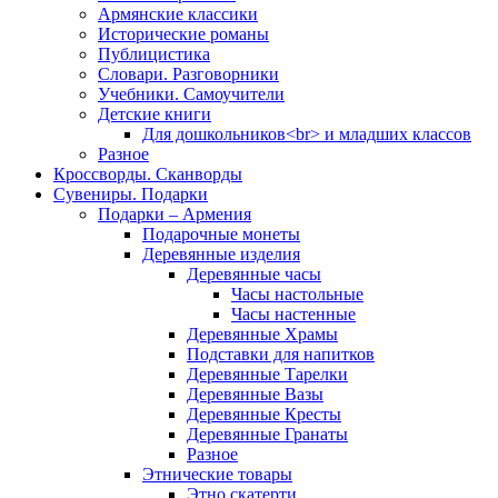
Армянские классики
Исторические романы
Публицистика
Словари. Разговорники
Учебники. Самоучители
Детские книги
Для дошкольников<br> и младших классов
Разное
Кроссворды. Сканворды
Сувениры. Подарки
Подарки – Армения
Подарочные монеты
Деревянные изделия
Деревянные часы
Часы настольные
Часы настенные
Деревянные Храмы
Подставки для напитков
Деревянные Тарелки
Деревянные Вазы
Деревянные Кресты
Деревянные Гранаты
Разное
Этнические товары
Этно скатерти