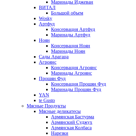
Маринады Иджеван
ВИТАЛ
Большой объем
Wosky
Артфуд
Консервация Артфуд
Маринады Артфуд
Ноян
Консервация Ноян
Маринады Ноян
Сады Арагаца
Агроянс
Консервация Агроянс
Маринады Агроянс
Прошян Фуд
Консервация Прошян Фуд
Маринады Прошян Фуд
YAN
te Gusto
Мясные Продукты
Мясные деликатесы
Армянская Бастурма
Армянский Суджух
Армянская Колбаса
Нарезки