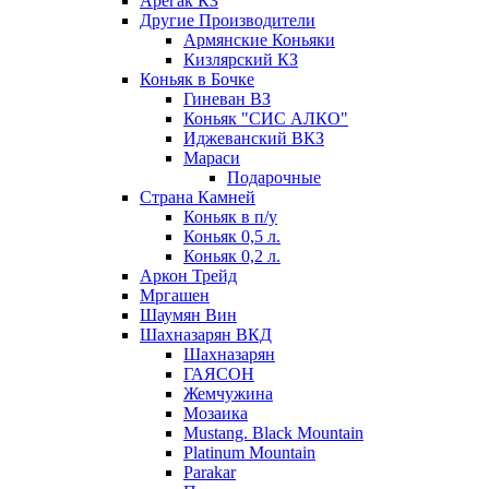
Арегак КЗ
Другие Производители
Армянские Коньяки
Кизлярский КЗ
Коньяк в Бочке
Гиневан ВЗ
Коньяк "СИС АЛКО"
Иджеванский ВКЗ
Мараси
Подарочные
Страна Камней
Коньяк в п/у
Коньяк 0,5 л.
Коньяк 0,2 л.
Аркон Трейд
Мргашен
Шаумян Вин
Шахназарян ВКД
Шахназарян
ГАЯСОН
Жемчужина
Мозаика
Mustang. Black Mountain
Platinum Mountain
Parakar