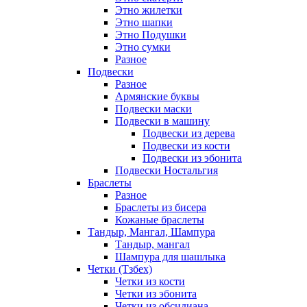
Этно жилетки
Этно шапки
Этно Подушки
Этно сумки
Разное
Подвески
Разное
Армянские буквы
Подвески маски
Подвески в машину
Подвески из дерева
Подвески из кости
Подвески из эбонита
Подвески Ностальгия
Браслеты
Разное
Браслеты из бисера
Кожаные браслеты
Тандыр, Мангал, Шампура
Тандыр, мангал
Шампура для шашлыка
Четки (Тзбех)
Четки из кости
Четки из эбонита
Четки из обсидиана