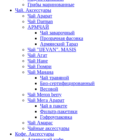
Грибы маринованные
Чай. Аксессуары
Чай Арарат
Чай Darman
АРМЧАЙ
Чай заварочный
Прозрачная фасовка
Армянский Тараз
Чай "IJEVAN". MASIS
Чай Агат
Чай Нане
Чай Гюмри
Чай Манана
Чай травяной
Био-сертифицированный
Весовой
Чай Meron berry
Чай Мега Арарат
Чай в пакете
Фильтр-пакетики
Гофроупаковка
Чай Амарас
Чайные аксессуары
Кофе. Аксессуары
Армянский кофе