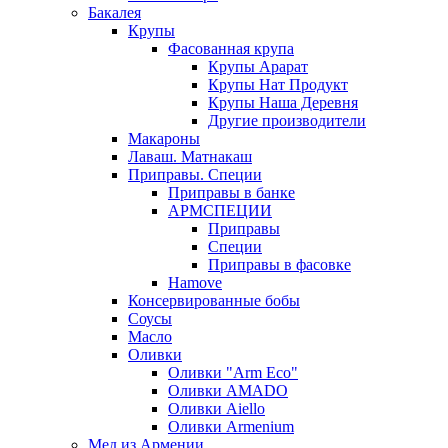
Бакалея
Крупы
Фасованная крупа
Крупы Арарат
Крупы Нат Продукт
Крупы Наша Деревня
Другие производители
Макароны
Лаваш. Матнакаш
Приправы. Специи
Приправы в банке
АРМСПЕЦИИ
Приправы
Специи
Приправы в фасовке
Hamove
Консервированные бобы
Соусы
Масло
Оливки
Оливки "Arm Eco"
Оливки AMADO
Оливки Aiello
Оливки Armenium
Мед из Армении