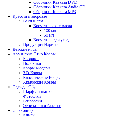
Сборники Кавказа DVD
Сборники Кавказа Audio CD
Сборники Кавказа MP3
Красота и здоровье
Ваки Фарм
Косметические масла
100 мл
50 мл
Косметика для ухода
Продукция Наринэ
Детские игры
Армянские Этно Ковры
Коврики
Половики
Ковры Модерн
3 D Ковры
Классические Ковры
Армянские Ковры
Одежда. Обувь
Шарфы и шапки
Футболки
Бейсболки
Этно масики балетки
О геноциде
Книги