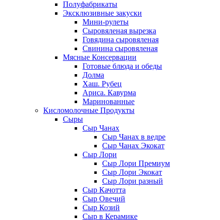
Полуфабрикаты
Эксклюзивные закуски
Мини-рулеты
Сыровяленая вырезка
Говядина сыровяленая
Свинина сыровяленая
Мясные Консервации
Готовые блюда и обеды
Долма
Хаш. Рубец
Ариса. Кавурма
Маринованные
Кисломолочные Продукты
Сыры
Сыр Чанах
Сыр Чанах в ведре
Сыр Чанах Экокат
Сыр Лори
Сыр Лори Премиум
Сыр Лори Экокат
Сыр Лори разный
Сыр Качотта
Сыр Овечий
Сыр Козий
Сыр в Керамике