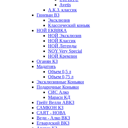
Avetis
А.К.З. классик
Гиневан ВЗ
Эксклюзив
Классический коньяк
НОЙ ЕКВВКА
НОЙ Эксклюзив
НОЙ Классик
НОЙ Легенды
NOY Very Speсial
НОЙ Кремлин
Оганян КЗ
Мадатовъ
Объем 0,5 л
Объем 0,75 л
Эксклюзивные Коньяки
Подарочные Коньяки
СИС Алко
Мараси КД
Грейт Велли АВКЗ
САМКОН КЗ
САЯТ - НОВА
Веди - Алко ВКЗ
Егвардский ВКЗ