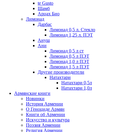
te Gusto
Шамб
Арцах Био
Лимонад
Дарбас
Лимонад 0,5 л. Стекло
Лимонад 1,25 л. ПЭТ
Ануш
Ани
Лимонад 0,5 л ст
Лимонад 0,5 л ПЭТ
Лимонад 1,0 л ПЭТ
Лимонад 1,5 л ПЭТ
Другие производители
Натахтари
Натахтари 0,5л
Натахтари 1,0л
Армянские книги
Новинки
История Армении
О Геноциде Армян
Книги об Армении
Иcкусство и культура
Поэзия Армении
Религия Армении