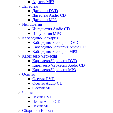
Адыгея MP3
Дагестан
Дагестан DVD
Дагестан Audio CD
Дагестан MP3
Ингушетия
Ингушетия Audio CD
Ингушетия MP3
Кабардино-Балкария
Кабардино-Балкария DVD
Кабардино-Балкария Audio CD
Кабардино-Балкария MP3
Карачаево-Черкесия
Карачаево-Черкесия DVD
Карачаево-Черкесия Audio CD
Карачаево-Черкесия MP3
Осетия
Осетия DVD
Осетия Audio CD
Осетия MP3
Чечня
Чечня DVD
Чечня Audio CD
Чечня MP3
Сборники Кавказа