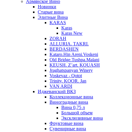
Армянское Вино
Новинки
Старые вина
Элитные Вина
KARAS
Karas
Karas New
ZORAH
ALLURIA. TAKRI.
BERDASHEN
Kataro.Hin Areni.Voskeni
Old Bridge.Tushpa.Malani
KEUSH. Z’art. KOUASH
Jraghatspanyan Winery
Voskevaz - Qotot
Trinity. KOOR. Jan
VAN ARDI
Иджеванский ВКЗ
Коллекционные вина
Виноградные вина
Вина 0,75 л
Большой объем
Эксклюзивные вина
Фруктовые вина
Cувенирные вина