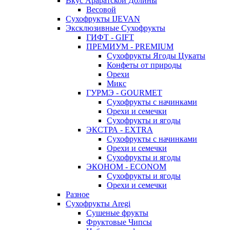
Вкус Араратской Долины
Весовой
Сухофрукты IJEVAN
Эксклюзивные Сухофрукты
ГИФТ - GIFT
ПРЕМИУМ - PREMIUM
Сухофрукты Ягоды Цукаты
Конфеты от природы
Орехи
Микс
ГУРМЭ - GOURMET
Сухофрукты с начинками
Орехи и семечки
Сухофрукты и ягоды
ЭКСТРА - EXTRA
Сухофрукты с начинками
Орехи и семечки
Сухофрукты и ягоды
ЭКОНОМ - ECONOM
Сухофрукты и ягоды
Орехи и семечки
Разное
Сухофрукты Aregi
Сушеные фрукты
Фруктовые Чипсы