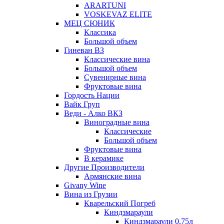
ARARTUNI
VOSKEVAZ ELITE
МЕЦ СЮНИК
Классика
Большой объем
Гиневан ВЗ
Классические вина
Большой объем
Сувенирные вина
Фруктовые вина
Гордость Нации
Вайк Груп
Веди - Алко ВКЗ
Виноградные вина
Классические
Большой объем
Фруктовые вина
В керамике
Другие Производители
Армянские вина
Givany Wine
Вина из Грузии
Кварельский Погреб
Киндзмараули
Киндзмараули 0,75л