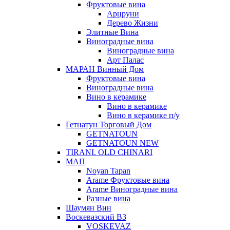
Фруктовые вина
Арцруни
Дерево Жизни
Элитные Вина
Виноградные вина
Виноградные вина
Арт Палас
МАРАН Винный Дом
Фруктовые вина
Виноградные вина
Вино в керамике
Вино в керамике
Вино в керамике п/у
Гетнатун Торговый Дом
GETNATOUN
GETNATOUN NEW
TIRANI. OLD CHINARI
МАП
Noyan Tapan
Arame Фруктовые вина
Arame Виноградные вина
Разные вина
Шаумян Вин
Воскевазский ВЗ
VOSKEVAZ