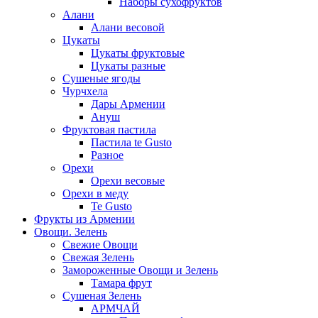
Наборы сухофруктов
Алани
Алани весовой
Цукаты
Цукаты фруктовые
Цукаты разные
Сушеные ягоды
Чурчхела
Дары Армении
Ануш
Фруктовая пастила
Пастила te Gusto
Разное
Орехи
Орехи весовые
Орехи в меду
Te Gusto
Фрукты из Армении
Овощи. Зелень
Свежие Овощи
Свежая Зелень
Замороженные Овощи и Зелень
Тамара фрут
Сушеная Зелень
АРМЧАЙ