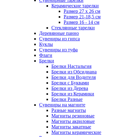
Сувенирные тарелки
Керамические тарелки
Размер 27 х 26 см
Размер 21-18,5 см
Размер 16 - 14 см
Стеклянные тарелки
Деревянные панно
Сувениры из гипса
Куклы
Сувениры из туфа
Флаги
Брелки
Брелки Настальгия
Брелки из Обсидиана
Брелки для Водителя
Брелки с Буквами
Брелки из Дерева
Брелки из Керамики
Брелки Разные
Сувениры на магните
Разные магниты
Магниты резиновые
Магниты акриловые
Магниты закатные
Магниты керамические