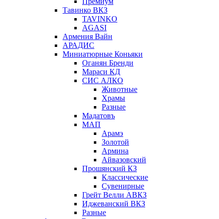
Премиум
Тавинко ВКЗ
TAVINKO
AGASI
Армения Вайн
АРАДИС
Миниатюрные Коньяки
Оганян Бренди
Мараси КД
СИС АЛКО
Животные
Храмы
Разные
Мадатовъ
МАП
Арамэ
Золотой
Армина
Айвазовский
Прошянский КЗ
Классические
Сувенирные
Грейт Велли АВКЗ
Иджеванский ВКЗ
Разные