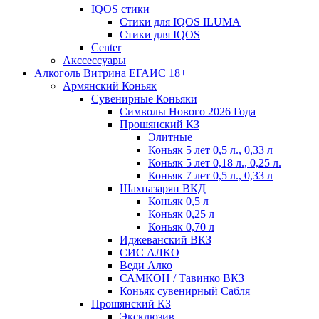
IQOS стики
Стики для IQOS ILUMA
Стики для IQOS
Сenter
Акссессуары
Алкоголь Витрина ЕГАИС 18+
Армянский Коньяк
Сувенирные Коньяки
Символы Нового 2026 Года
Прошянский КЗ
Элитные
Коньяк 5 лет 0,5 л., 0,33 л
Коньяк 5 лет 0,18 л., 0,25 л.
Коньяк 7 лет 0,5 л., 0,33 л
Шахназарян ВКД
Коньяк 0,5 л
Коньяк 0,25 л
Коньяк 0,70 л
Иджеванский ВКЗ
СИС АЛКО
Веди Алко
САМКОН / Тавинко ВКЗ
Коньяк сувенирный Сабля
Прошянский КЗ
Эксклюзив