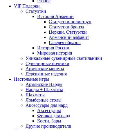
Разное
VIP Подарки
Статуэтки
История Армении
Статуэтки полистоун
Статуэтки бронза
Церкви. Статуэтки
Армянский алфавит
Галерея образов
История России
Мировая история
Уникальные сувенирные светильники
Сувенирные ночники
Армянские монеты
Деревянные изделия
Настольные игры
Армянские Нарды
Нарды + Шахматы
Шахматы
Ломберные столы
Аксессуары для нард
Аксессуары
Фишки для нард
Кости. Зары
Другие производители