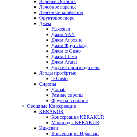
Варенье Органик
Лечебное варенье
Лечебный конфитюр
Фруктовое пюре
Джем
Иджеван
Джем YAN
Джем Агроянс
Джем Фрут Ланд
Джем te Gusto
Джем Шамб
Джем Ararat
Другие производители
Ягоды протёртые
te Gusto
Сиропы
Дошаб
Разные сиропы
Фрукты в сиропе
Овощные Консервации
KERAKUR
Консервация KERAKUR
Маринады KERAKUR
Иджеван
Консервация Иджеван