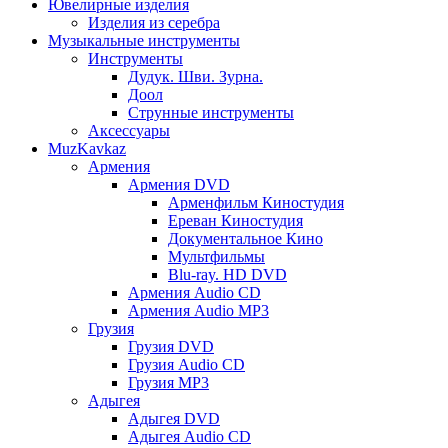
Ювелирные изделия
Изделия из серебра
Музыкальные инструменты
Инструменты
Дудук. Шви. Зурна.
Доол
Струнные инструменты
Аксессуары
MuzKavkaz
Армения
Армения DVD
Арменфильм Киностудия
Ереван Киностудия
Документальное Кино
Мультфильмы
Blu-ray. HD DVD
Армения Audio CD
Армения Audio MP3
Грузия
Грузия DVD
Грузия Audio CD
Грузия MP3
Адыгея
Адыгея DVD
Адыгея Audio CD