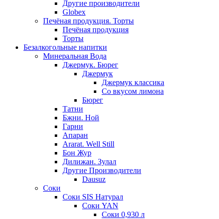
Другие производители
Globex
Печёная продукция. Торты
Печёная продукция
Торты
Безалкогольные напитки
Минеральная Вода
Джермук. Бюрег
Джермук
Джермук классика
Со вкусом лимона
Бюрег
Татни
Бжни. Ной
Гарни
Апаран
Ararat. Well Still
Бон Жур
Дилижан. Зулал
Другие Производители
Dausuz
Соки
Соки SIS Натурал
Соки YAN
Соки 0,930 л