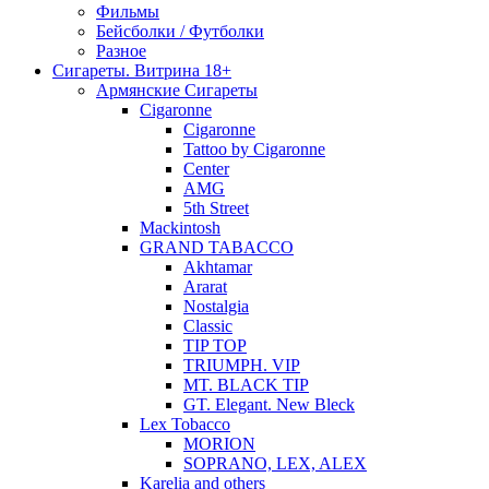
Фильмы
Бейсболки / Футболки
Разное
Сигареты. Витрина 18+
Армянские Сигареты
Cigaronne
Cigaronne
Tattoo by Cigaronne
Center
AMG
5th Street
Mackintosh
GRAND TABACCO
Akhtamar
Ararat
Nostalgia
Classic
TIP TOP
TRIUMPH. VIP
MT. BLACK TIP
GT. Elegant. New Bleck
Lex Tobacco
MORION
SOPRANO, LEX, ALEX
Karelia and others