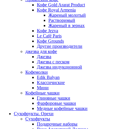
Кофе Gold Ararat Product
Кофе Royal Armenia
Жареный молотый
Растворимый
Жареный в зернах
Кофе Jezva
Le Café Paris
Кофе Grounds
Другие производители
джезва для кофе
Джезва
Джезва с песком
Джезва индукционной
Кофемолки
Edik Balyan
Классичиские
Мини
Кофейные чашки
Глиняные чашки
Фарфоровые чашки
Медные кофейные чашки
Сухофрукты. Орехи
Сухофрукты
Подарочные наборы