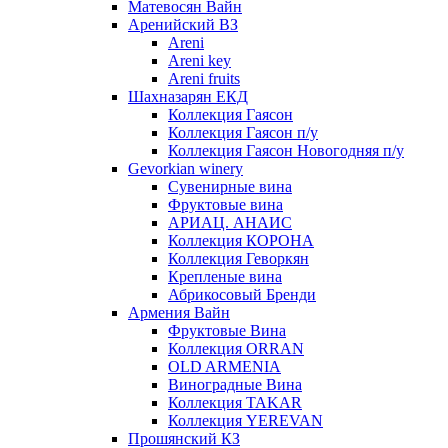
Матевосян Вайн
Аренийский ВЗ
Areni
Areni key
Areni fruits
Шахназарян ЕКД
Коллекция Гаясон
Коллекция Гаясон п/у
Коллекция Гаясон Новогодняя п/у
Gevorkian winery
Сувенирные вина
Фруктовые вина
АРИАЦ. АНАИС
Коллекция КОРОНА
Коллекция Геворкян
Крепленые вина
Абрикосовый Бренди
Армения Вайн
Фруктовые Вина
Коллекция ORRAN
OLD ARMENIA
Виноградные Вина
Коллекция TAKAR
Коллекция YEREVAN
Прошянский КЗ