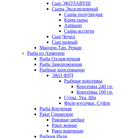
Сыр ЭКОТАВУШ
Сыры Эксклюзивный
Сыры полутведые
Крем сыры
Antipasti
Сыры ассорти
Сыр Чечил
Сыр разный
Мацони.Тан. Режан
Рыба из Армении
Рыба Охлажденная
Рыба Замороженная
Рыбные консервации
ЭКО ФУД
Рыбные консервы
Консервы 240 гр.
Консервы 160 гр.
Супы. Уха. Щи
Филе-кусочки. Суфле
Рыба Копченая
Раки Севанские
Раковые шейки
Раки живые
Раки варенные
Рыбная Икра