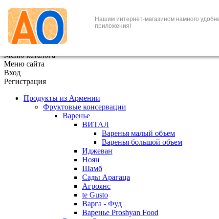
+7 (495) 646-888-1
Нашим интернет-магазином намного удобне
приложения!
В корзине
0
товаров
x
Меню каталога
Меню сайта
Вход
Регистрация
Продукты из Армении
Фруктовые консервации
Варенье
ВИТАЛ
Варенья малый объем
Варенья большой объем
Иджеван
Ноян
Шамб
Сады Арагаца
Агроянс
te Gusto
Варга - Фуд
Варенье Proshyan Food