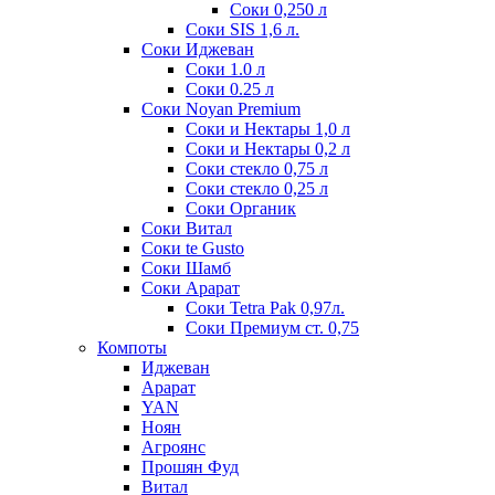
Соки 0,250 л
Соки SIS 1,6 л.
Соки Иджеван
Соки 1.0 л
Соки 0.25 л
Соки Noyan Premium
Соки и Нектары 1,0 л
Соки и Нектары 0,2 л
Соки стекло 0,75 л
Соки стекло 0,25 л
Соки Органик
Соки Витал
Соки te Gusto
Соки Шамб
Соки Арарат
Соки Tetra Pak 0,97л.
Соки Премиум ст. 0,75
Компоты
Иджеван
Арарат
YAN
Ноян
Агроянс
Прошян Фуд
Витал