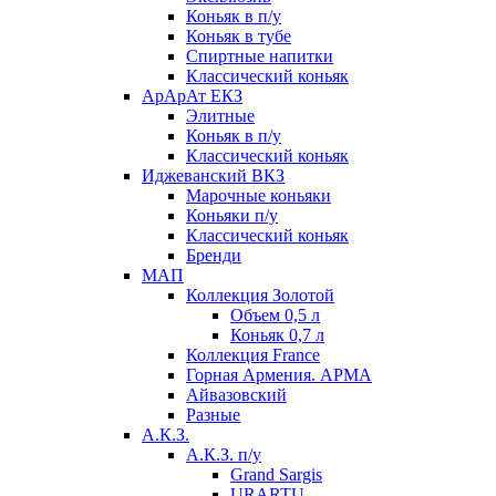
Коньяк в п/у
Коньяк в тубе
Спиртные напитки
Классический коньяк
АрАрАт ЕКЗ
Элитные
Коньяк в п/у
Классический коньяк
Иджеванский ВКЗ
Марочные коньяки
Коньяки п/у
Классический коньяк
Бренди
МАП
Коллекция Золотой
Объем 0,5 л
Коньяк 0,7 л
Коллекция France
Горная Армения. АРМА
Айвазовский
Разные
А.К.З.
А.К.З. п/у
Grand Sargis
URARTU