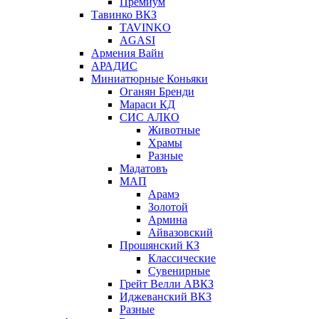
Премиум
Тавинко ВКЗ
TAVINKO
AGASI
Армения Вайн
АРАДИС
Миниатюрные Коньяки
Оганян Бренди
Мараси КД
СИС АЛКО
Животные
Храмы
Разные
Мадатовъ
МАП
Арамэ
Золотой
Армина
Айвазовский
Прошянский КЗ
Классические
Сувенирные
Грейт Велли АВКЗ
Иджеванский ВКЗ
Разные