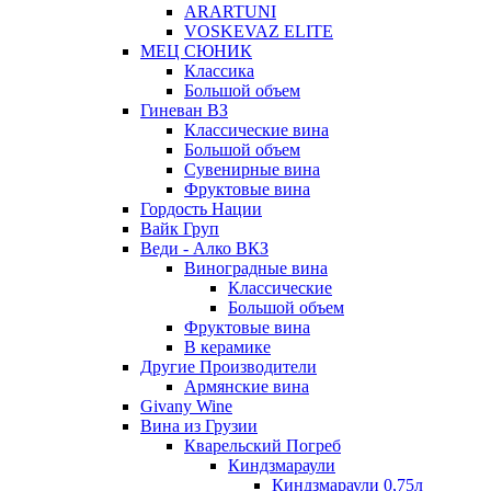
ARARTUNI
VOSKEVAZ ELITE
МЕЦ СЮНИК
Классика
Большой объем
Гиневан ВЗ
Классические вина
Большой объем
Сувенирные вина
Фруктовые вина
Гордость Нации
Вайк Груп
Веди - Алко ВКЗ
Виноградные вина
Классические
Большой объем
Фруктовые вина
В керамике
Другие Производители
Армянские вина
Givany Wine
Вина из Грузии
Кварельский Погреб
Киндзмараули
Киндзмараули 0,75л