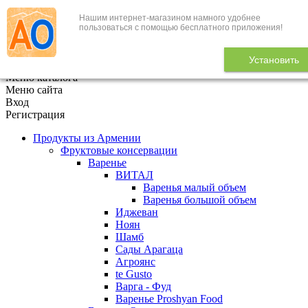
Нашим интернет-магазином намного удобнее
+7 (495) 646-888-1
пользоваться с помощью бесплатного приложения!
В корзине
0
товаров
Установить
x
Меню каталога
Меню сайта
Вход
Регистрация
Продукты из Армении
Фруктовые консервации
Варенье
ВИТАЛ
Варенья малый объем
Варенья большой объем
Иджеван
Ноян
Шамб
Сады Арагаца
Агроянс
te Gusto
Варга - Фуд
Варенье Proshyan Food