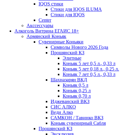
IQOS стики
Стики для IQOS ILUMA
Стики для IQOS
Сenter
Акссессуары
Алкоголь Витрина ЕГАИС 18+
Армянский Коньяк
Сувенирные Коньяки
Символы Нового 2026 Года
Прошянский КЗ
Элитные
Коньяк 5 лет 0,5 л., 0,33 л
Коньяк 5 лет 0,18 л., 0,25 л.
Коньяк 7 лет 0,5 л., 0,33 л
Шахназарян ВКД
Коньяк 0,5 л
Коньяк 0,25 л
Коньяк 0,70 л
Иджеванский ВКЗ
СИС АЛКО
Веди Алко
САМКОН / Тавинко ВКЗ
Коньяк сувенирный Сабля
Прошянский КЗ
Эксклюзив