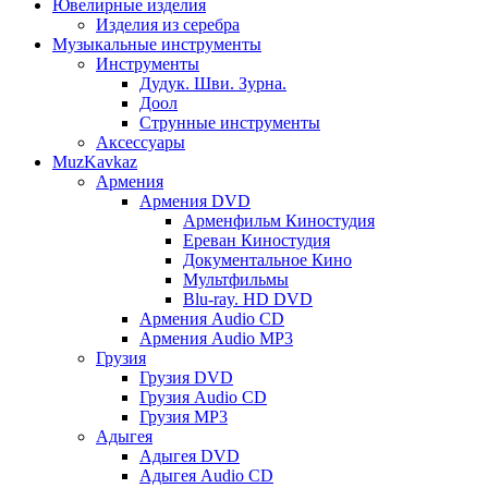
Ювелирные изделия
Изделия из серебра
Музыкальные инструменты
Инструменты
Дудук. Шви. Зурна.
Доол
Струнные инструменты
Аксессуары
MuzKavkaz
Армения
Армения DVD
Арменфильм Киностудия
Ереван Киностудия
Документальное Кино
Мультфильмы
Blu-ray. HD DVD
Армения Audio CD
Армения Audio MP3
Грузия
Грузия DVD
Грузия Audio CD
Грузия MP3
Адыгея
Адыгея DVD
Адыгея Audio CD