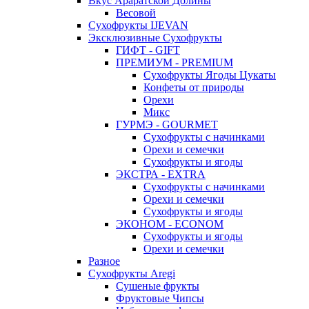
Вкус Араратской Долины
Весовой
Сухофрукты IJEVAN
Эксклюзивные Сухофрукты
ГИФТ - GIFT
ПРЕМИУМ - PREMIUM
Сухофрукты Ягоды Цукаты
Конфеты от природы
Орехи
Микс
ГУРМЭ - GOURMET
Сухофрукты с начинками
Орехи и семечки
Сухофрукты и ягоды
ЭКСТРА - EXTRA
Сухофрукты с начинками
Орехи и семечки
Сухофрукты и ягоды
ЭКОНОМ - ECONOM
Сухофрукты и ягоды
Орехи и семечки
Разное
Сухофрукты Aregi
Сушеные фрукты
Фруктовые Чипсы