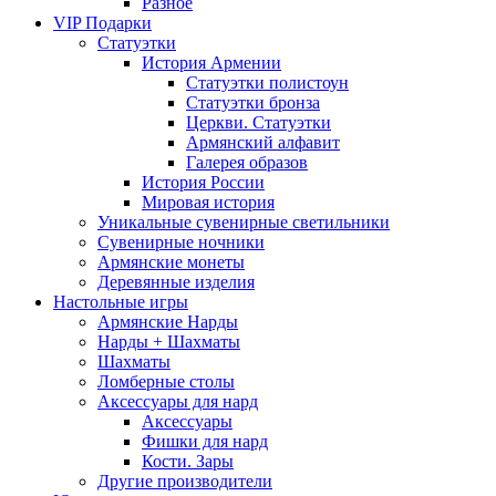
Разное
VIP Подарки
Статуэтки
История Армении
Статуэтки полистоун
Статуэтки бронза
Церкви. Статуэтки
Армянский алфавит
Галерея образов
История России
Мировая история
Уникальные сувенирные светильники
Сувенирные ночники
Армянские монеты
Деревянные изделия
Настольные игры
Армянские Нарды
Нарды + Шахматы
Шахматы
Ломберные столы
Аксессуары для нард
Аксессуары
Фишки для нард
Кости. Зары
Другие производители