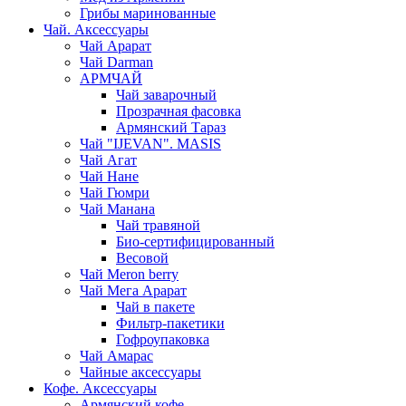
Грибы маринованные
Чай. Аксессуары
Чай Арарат
Чай Darman
АРМЧАЙ
Чай заварочный
Прозрачная фасовка
Армянский Тараз
Чай "IJEVAN". MASIS
Чай Агат
Чай Нане
Чай Гюмри
Чай Манана
Чай травяной
Био-сертифицированный
Весовой
Чай Meron berry
Чай Мега Арарат
Чай в пакете
Фильтр-пакетики
Гофроупаковка
Чай Амарас
Чайные аксессуары
Кофе. Аксессуары
Армянский кофе