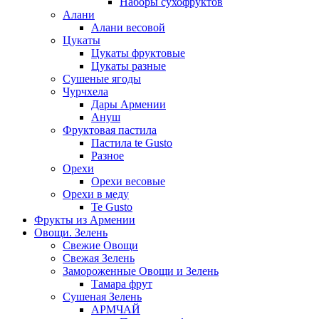
Наборы сухофруктов
Алани
Алани весовой
Цукаты
Цукаты фруктовые
Цукаты разные
Сушеные ягоды
Чурчхела
Дары Армении
Ануш
Фруктовая пастила
Пастила te Gusto
Разное
Орехи
Орехи весовые
Орехи в меду
Te Gusto
Фрукты из Армении
Овощи. Зелень
Свежие Овощи
Свежая Зелень
Замороженные Овощи и Зелень
Тамара фрут
Сушеная Зелень
АРМЧАЙ