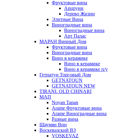
Фруктовые вина
Арцруни
Дерево Жизни
Элитные Вина
Виноградные вина
Виноградные вина
Арт Палас
МАРАН Винный Дом
Фруктовые вина
Виноградные вина
Вино в керамике
Вино в керамике
Вино в керамике п/у
Гетнатун Торговый Дом
GETNATOUN
GETNATOUN NEW
TIRANI. OLD CHINARI
МАП
Noyan Tapan
Arame Фруктовые вина
Arame Виноградные вина
Разные вина
Шаумян Вин
Воскевазский ВЗ
VOSKEVAZ