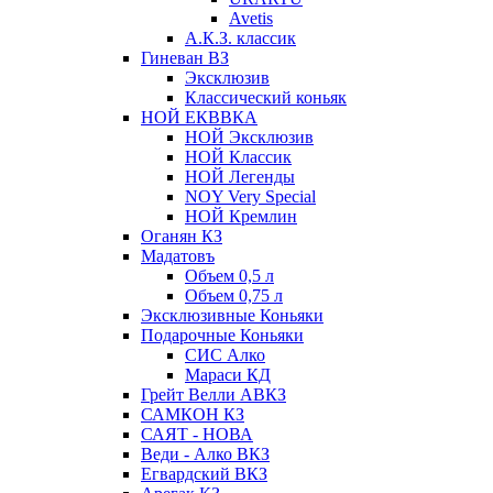
Avetis
А.К.З. классик
Гиневан ВЗ
Эксклюзив
Классический коньяк
НОЙ ЕКВВКА
НОЙ Эксклюзив
НОЙ Классик
НОЙ Легенды
NOY Very Speсial
НОЙ Кремлин
Оганян КЗ
Мадатовъ
Объем 0,5 л
Объем 0,75 л
Эксклюзивные Коньяки
Подарочные Коньяки
СИС Алко
Мараси КД
Грейт Велли АВКЗ
САМКОН КЗ
САЯТ - НОВА
Веди - Алко ВКЗ
Егвардский ВКЗ