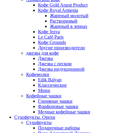
Кофе Gold Ararat Product
Кофе Royal Armenia
Жареный молотый
Растворимый
Жареный в зернах
Кофе Jezva
Le Café Paris
Кофе Grounds
Другие производители
джезва для кофе
Джезва
Джезва с песком
Джезва индукционной
Кофемолки
Edik Balyan
Классичиские
Мини
Кофейные чашки
Глиняные чашки
Фарфоровые чашки
Медные кофейные чашки
Сухофрукты. Орехи
Сухофрукты
Подарочные наборы