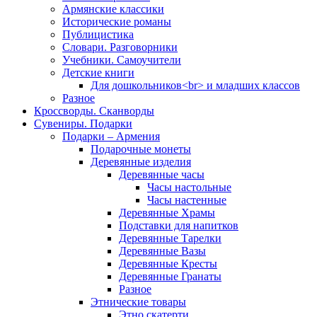
Армянские классики
Исторические романы
Публицистика
Словари. Разговорники
Учебники. Самоучители
Детские книги
Для дошкольников<br> и младших классов
Разное
Кроссворды. Сканворды
Сувениры. Подарки
Подарки – Армения
Подарочные монеты
Деревянные изделия
Деревянные часы
Часы настольные
Часы настенные
Деревянные Храмы
Подставки для напитков
Деревянные Тарелки
Деревянные Вазы
Деревянные Кресты
Деревянные Гранаты
Разное
Этнические товары
Этно скатерти