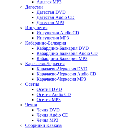
Адыгея MP3
Дагестан
Дагестан DVD
Дагестан Audio CD
Дагестан MP3
Ингушетия
Ингушетия Audio CD
Ингушетия MP3
Кабардино-Балкария
Кабардино-Балкария DVD
Кабардино-Балкария Audio CD
Кабардино-Балкария MP3
Карачаево-Черкесия
Карачаево-Черкесия DVD
Карачаево-Черкесия Audio CD
Карачаево-Черкесия MP3
Осетия
Осетия DVD
Осетия Audio CD
Осетия MP3
Чечня
Чечня DVD
Чечня Audio CD
Чечня MP3
Сборники Кавказа