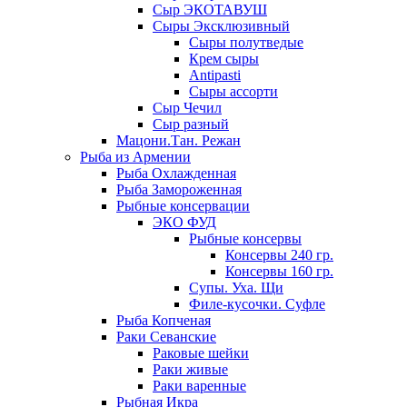
Сыр ЭКОТАВУШ
Сыры Эксклюзивный
Сыры полутведые
Крем сыры
Antipasti
Сыры ассорти
Сыр Чечил
Сыр разный
Мацони.Тан. Режан
Рыба из Армении
Рыба Охлажденная
Рыба Замороженная
Рыбные консервации
ЭКО ФУД
Рыбные консервы
Консервы 240 гр.
Консервы 160 гр.
Супы. Уха. Щи
Филе-кусочки. Суфле
Рыба Копченая
Раки Севанские
Раковые шейки
Раки живые
Раки варенные
Рыбная Икра