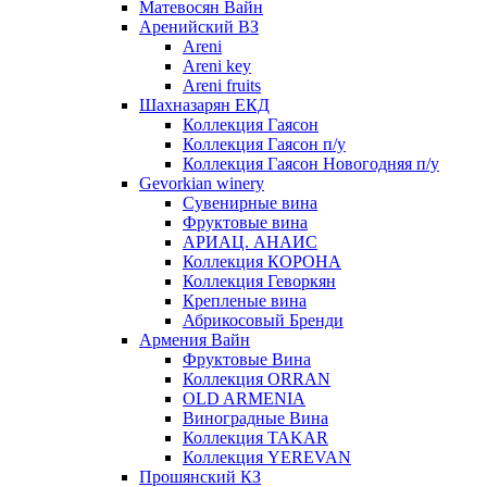
Матевосян Вайн
Аренийский ВЗ
Areni
Areni key
Areni fruits
Шахназарян ЕКД
Коллекция Гаясон
Коллекция Гаясон п/у
Коллекция Гаясон Новогодняя п/у
Gevorkian winery
Сувенирные вина
Фруктовые вина
АРИАЦ. АНАИС
Коллекция КОРОНА
Коллекция Геворкян
Крепленые вина
Абрикосовый Бренди
Армения Вайн
Фруктовые Вина
Коллекция ORRAN
OLD ARMENIA
Виноградные Вина
Коллекция TAKAR
Коллекция YEREVAN
Прошянский КЗ