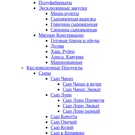
Полуфабрикаты
Эксклюзивные закуски
Мини-рулеты
Сыровяленая вырезка
Говядина сыровяленая
Свинина сыровяленая
Мясные Консервации
Готовые блюда и обеды
Долма
Хаш. Рубец
Ариса. Кавурма
Маринованные
Кисломолочные Продукты
Сыры
Сыр Чанах
Сыр Чанах в ведре
Сыр Чанах Экокат
Сыр Лори
Сыр Лори Премиум
Сыр Лори Экокат
Сыр Лори разный
Сыр Качотта
Сыр Овечий
Сыр Козий
Сыр в Керамике