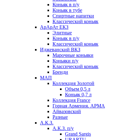
Коньяк в п/у
Коньяк в тубе
Спиртные напитки
Классический коньяк
АрАрАт ЕКЗ
Элитные
Коньяк в п/у
Классический коньяк
Иджеванский ВКЗ
Марочные коньяки
Коньяки п/у
Классический коньяк
Бренди
МАП
Коллекция Золотой
Объем 0,5 л
Коньяк 0,7 л
Коллекция France
Горная Армения. АРМА
Айвазовский
Разные
А.К.З.
А.К.З. п/у
Grand Sargis
URARTU