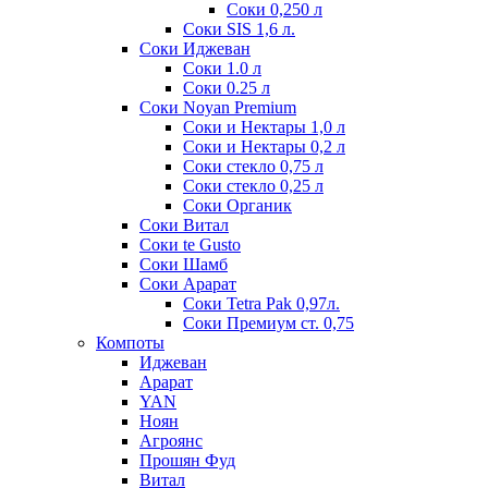
Соки 0,250 л
Соки SIS 1,6 л.
Соки Иджеван
Соки 1.0 л
Соки 0.25 л
Соки Noyan Premium
Соки и Нектары 1,0 л
Соки и Нектары 0,2 л
Соки стекло 0,75 л
Соки стекло 0,25 л
Соки Органик
Соки Витал
Соки te Gusto
Соки Шамб
Соки Арарат
Соки Tetra Pak 0,97л.
Соки Премиум ст. 0,75
Компоты
Иджеван
Арарат
YAN
Ноян
Агроянс
Прошян Фуд
Витал