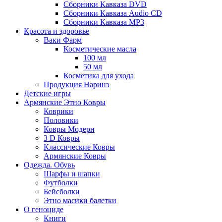
Сборники Кавказа DVD
Сборники Кавказа Audio CD
Сборники Кавказа MP3
Красота и здоровье
Ваки Фарм
Косметические масла
100 мл
50 мл
Косметика для ухода
Продукция Наринэ
Детские игры
Армянские Этно Ковры
Коврики
Половики
Ковры Модерн
3 D Ковры
Классические Ковры
Армянские Ковры
Одежда. Обувь
Шарфы и шапки
Футболки
Бейсболки
Этно масики балетки
О геноциде
Книги