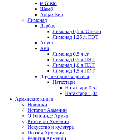
te Gusto
Шамб
Арцах Био
Лимонад
Дарбас
Лимонад 0,5 л. Стекло
Лимонад 1,25 л. ПЭТ
Ануш
Ани
Лимонад 0,5 л ст
Лимонад 0,5 л ПЭТ
Лимонад 1,0 л ПЭТ
Лимонад 1,5 л ПЭТ
Другие производители
Натахтари
Натахтари 0,5л
Натахтари 1,0л
Армянские книги
Новинки
История Армении
О Геноциде Армян
Книги об Армении
Иcкусство и культура
Поэзия Армении
Религия Армении