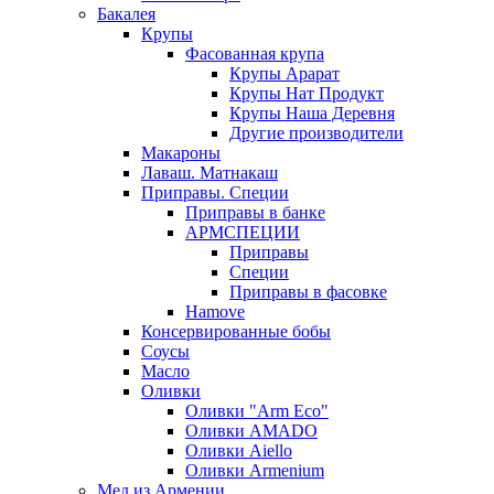
Бакалея
Крупы
Фасованная крупа
Крупы Арарат
Крупы Нат Продукт
Крупы Наша Деревня
Другие производители
Макароны
Лаваш. Матнакаш
Приправы. Специи
Приправы в банке
АРМСПЕЦИИ
Приправы
Специи
Приправы в фасовке
Hamove
Консервированные бобы
Соусы
Масло
Оливки
Оливки "Arm Eco"
Оливки AMADO
Оливки Aiello
Оливки Armenium
Мед из Армении