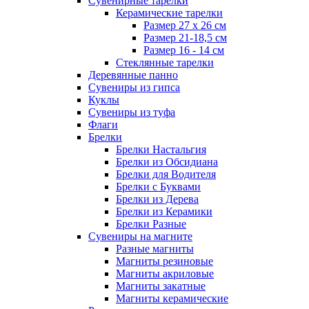
Сувенирные тарелки
Керамические тарелки
Размер 27 х 26 см
Размер 21-18,5 см
Размер 16 - 14 см
Стеклянные тарелки
Деревянные панно
Сувениры из гипса
Куклы
Сувениры из туфа
Флаги
Брелки
Брелки Настальгия
Брелки из Обсидиана
Брелки для Водителя
Брелки с Буквами
Брелки из Дерева
Брелки из Керамики
Брелки Разные
Сувениры на магните
Разные магниты
Магниты резиновые
Магниты акриловые
Магниты закатные
Магниты керамические