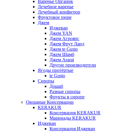
Варенье Органик
Лечебное варенье
Лечебный конфитюр
Фруктовое пюре
Джем
Иджеван
Джем YAN
Джем Агроянс
Джем Фрут Ланд
Джем te Gusto
Джем Шамб
Джем Ararat
Другие производители
Ягоды протёртые
te Gusto
Сиропы
Дошаб
Разные сиропы
Фрукты в сиропе
Овощные Консервации
KERAKUR
Консервация KERAKUR
Маринады KERAKUR
Иджеван
Консервация Иджеван