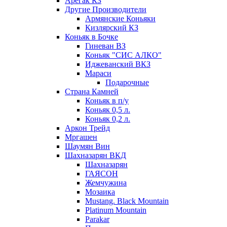
Арегак КЗ
Другие Производители
Армянские Коньяки
Кизлярский КЗ
Коньяк в Бочке
Гиневан ВЗ
Коньяк "СИС АЛКО"
Иджеванский ВКЗ
Мараси
Подарочные
Страна Камней
Коньяк в п/у
Коньяк 0,5 л.
Коньяк 0,2 л.
Аркон Трейд
Мргашен
Шаумян Вин
Шахназарян ВКД
Шахназарян
ГАЯСОН
Жемчужина
Мозаика
Mustang. Black Mountain
Platinum Mountain
Parakar