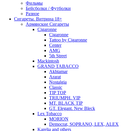
Фильмы
Бейсболки / Футболки
Разное
Сигареты. Витрина 18+
Армянские Сигареты
Cigaronne
Cigaronne
Tattoo by Cigaronne
Center
AMG
5th Street
Mackintosh
GRAND TABACCO
Akhtamar
Ararat
Nostalgia
Classic
TIP TOP
TRIUMPH. VIP
MT. BLACK TIP
GT. Elegant. New Bleck
Lex Tobacco
MORION
Democrat, SOPRANO, LEX, ALEX
Karelia and others