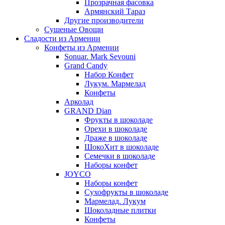
Прозрачная фасовка
Армянский Тараз
Другие производители
Сушеные Овощи
Сладости из Армении
Конфеты из Армении
Sonuar. Mark Sevouni
Grand Candy
Набор Конфет
Лукум. Мармелад
Конфеты
Арколад
GRAND Dian
Фрукты в шоколаде
Орехи в шоколаде
Драже в шоколаде
ШокоХит в шоколаде
Семечки в шоколаде
Наборы конфет
JOYCO
Наборы конфет
Сухофрукты в шоколаде
Мармелад. Лукум
Шоколадные плитки
Конфеты