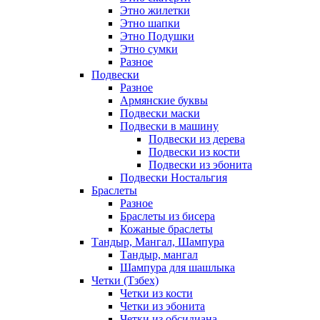
Этно жилетки
Этно шапки
Этно Подушки
Этно сумки
Разное
Подвески
Разное
Армянские буквы
Подвески маски
Подвески в машину
Подвески из дерева
Подвески из кости
Подвески из эбонита
Подвески Ностальгия
Браслеты
Разное
Браслеты из бисера
Кожаные браслеты
Тандыр, Мангал, Шампура
Тандыр, мангал
Шампура для шашлыка
Четки (Тзбех)
Четки из кости
Четки из эбонита
Четки из обсидиана