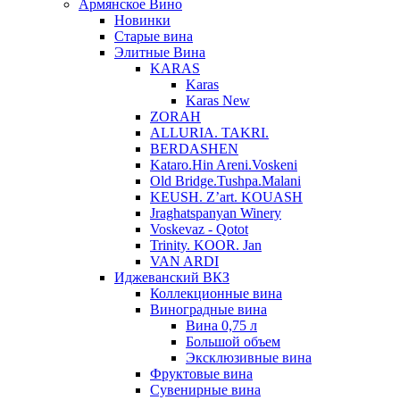
Армянское Вино
Новинки
Старые вина
Элитные Вина
KARAS
Karas
Karas New
ZORAH
ALLURIA. TAKRI.
BERDASHEN
Kataro.Hin Areni.Voskeni
Old Bridge.Tushpa.Malani
KEUSH. Z’art. KOUASH
Jraghatspanyan Winery
Voskevaz - Qotot
Trinity. KOOR. Jan
VAN ARDI
Иджеванский ВКЗ
Коллекционные вина
Виноградные вина
Вина 0,75 л
Большой объем
Эксклюзивные вина
Фруктовые вина
Cувенирные вина