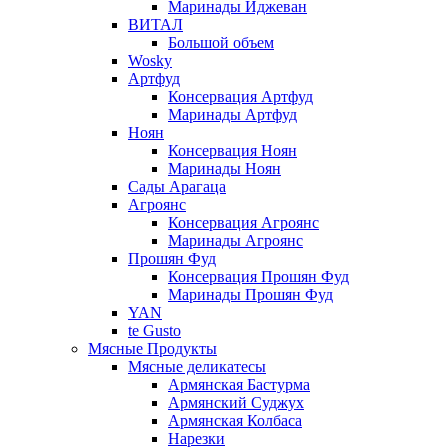
Маринады Иджеван
ВИТАЛ
Большой объем
Wosky
Артфуд
Консервация Артфуд
Маринады Артфуд
Ноян
Консервация Ноян
Маринады Ноян
Сады Арагаца
Агроянс
Консервация Агроянс
Маринады Агроянс
Прошян Фуд
Консервация Прошян Фуд
Маринады Прошян Фуд
YAN
te Gusto
Мясные Продукты
Мясные деликатесы
Армянская Бастурма
Армянский Суджух
Армянская Колбаса
Нарезки