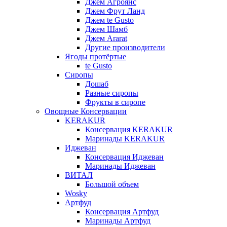
Джем Агроянс
Джем Фрут Ланд
Джем te Gusto
Джем Шамб
Джем Ararat
Другие производители
Ягоды протёртые
te Gusto
Сиропы
Дошаб
Разные сиропы
Фрукты в сиропе
Овощные Консервации
KERAKUR
Консервация KERAKUR
Маринады KERAKUR
Иджеван
Консервация Иджеван
Маринады Иджеван
ВИТАЛ
Большой объем
Wosky
Артфуд
Консервация Артфуд
Маринады Артфуд