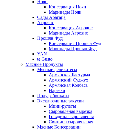
Ноян
Консервация Ноян
Маринады Ноян
Сады Арагаца
Агроянс
Консервация Агроянс
Маринады Агроянс
Прошян Фуд
Консервация Прошян Фуд
Маринады Прошян Фуд
YAN
te Gusto
Мясные Продукты
Мясные деликатесы
Армянская Бастурма
Армянский Суджух
Армянская Колбаса
Нарезки
Полуфабрикаты
Эксклюзивные закуски
Мини-рулеты
Сыровяленая вырезка
Говядина сыровяленая
Свинина сыровяленая
Мясные Консервации