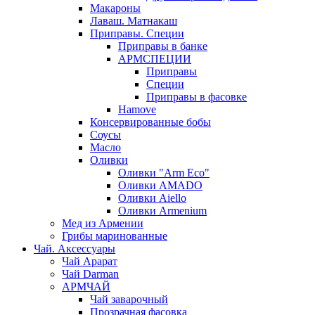
Макароны
Лаваш. Матнакаш
Приправы. Специи
Приправы в банке
АРМСПЕЦИИ
Приправы
Специи
Приправы в фасовке
Hamove
Консервированные бобы
Соусы
Масло
Оливки
Оливки "Arm Eco"
Оливки AMADO
Оливки Aiello
Оливки Armenium
Мед из Армении
Грибы маринованные
Чай. Аксессуары
Чай Арарат
Чай Darman
АРМЧАЙ
Чай заварочный
Прозрачная фасовка