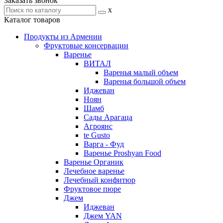
Заказать звонок
x
Каталог товаров
Продукты из Армении
Фруктовые консервации
Варенье
ВИТАЛ
Варенья малый объем
Варенья большой объем
Иджеван
Ноян
Шамб
Сады Арагаца
Агроянс
te Gusto
Варга - Фуд
Варенье Proshyan Food
Варенье Органик
Лечебное варенье
Лечебный конфитюр
Фруктовое пюре
Джем
Иджеван
Джем YAN