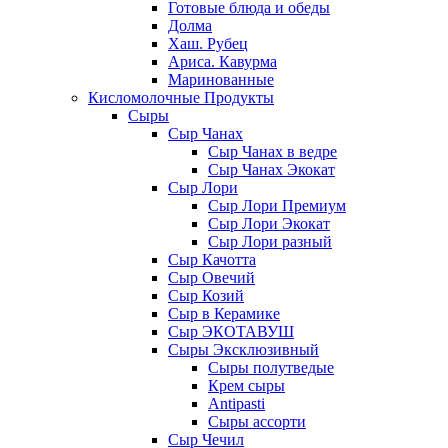
Готовые блюда и обеды
Долма
Хаш. Рубец
Ариса. Кавурма
Маринованные
Кисломолочные Продукты
Сыры
Сыр Чанах
Сыр Чанах в ведре
Сыр Чанах Экокат
Сыр Лори
Сыр Лори Премиум
Сыр Лори Экокат
Сыр Лори разный
Сыр Качотта
Сыр Овечий
Сыр Козий
Сыр в Керамике
Сыр ЭКОТАВУШ
Сыры Эксклюзивный
Сыры полутведые
Крем сыры
Antipasti
Сыры ассорти
Сыр Чечил