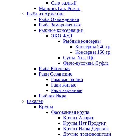
Сыр разный
Мацони.Тан. Режан
Рыба из Армении
Рыба Охлажденная
Рыба Замороженная
Рыбные консервации
ЭКО ФУД
Рыбные консервы
Консервы 240 гр.
Консервы 160 гр.
Супы. Уха. Щи
Филе-кусочки. Суфле
Рыба Копченая
Раки Севанские
Раковые шейки
Раки живые
Раки варенные
Рыбная Икра
Бакалея
Крупы
Фасованная крупа
Крупы Арарат
Крупы Нат Продукт
Крупы Наша Деревня
Другие производители