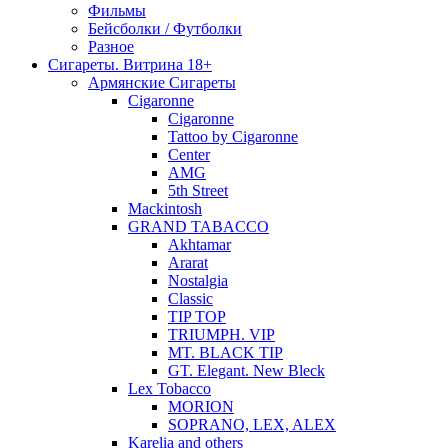
Фильмы
Бейсболки / Футболки
Разное
Сигареты. Витрина 18+
Армянские Сигареты
Cigaronne
Cigaronne
Tattoo by Cigaronne
Center
AMG
5th Street
Mackintosh
GRAND TABACCO
Akhtamar
Ararat
Nostalgia
Classic
TIP TOP
TRIUMPH. VIP
MT. BLACK TIP
GT. Elegant. New Bleck
Lex Tobacco
MORION
SOPRANO, LEX, ALEX
Karelia and others