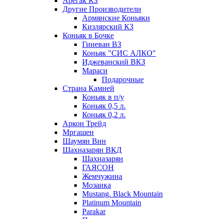
Арегак КЗ
Другие Производители
Армянские Коньяки
Кизлярский КЗ
Коньяк в Бочке
Гиневан ВЗ
Коньяк "СИС АЛКО"
Иджеванский ВКЗ
Мараси
Подарочные
Страна Камней
Коньяк в п/у
Коньяк 0,5 л.
Коньяк 0,2 л.
Аркон Трейд
Мргашен
Шаумян Вин
Шахназарян ВКД
Шахназарян
ГАЯСОН
Жемчужина
Мозаика
Mustang. Black Mountain
Platinum Mountain
Parakar