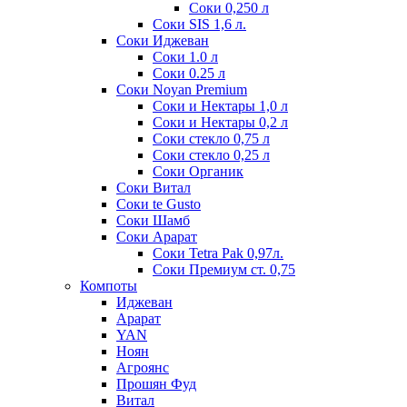
Соки 0,250 л
Соки SIS 1,6 л.
Соки Иджеван
Соки 1.0 л
Соки 0.25 л
Соки Noyan Premium
Соки и Нектары 1,0 л
Соки и Нектары 0,2 л
Соки стекло 0,75 л
Соки стекло 0,25 л
Соки Органик
Соки Витал
Соки te Gusto
Соки Шамб
Соки Арарат
Соки Tetra Pak 0,97л.
Соки Премиум ст. 0,75
Компоты
Иджеван
Арарат
YAN
Ноян
Агроянс
Прошян Фуд
Витал