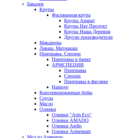
Бакалея
Крупы
Фасованная крупа
Крупы Арарат
Крупы Нат Продукт
Крупы Наша Деревня
Другие производители
Макароны
Лаваш. Матнакаш
Приправы. Специи
Приправы в банке
АРМСПЕЦИИ
Приправы
Специи
Приправы в фасовке
Hamove
Консервированные бобы
Соусы
Масло
Оливки
Оливки "Arm Eco"
Оливки AMADO
Оливки Aiello
Оливки Armenium
Мед из Армении