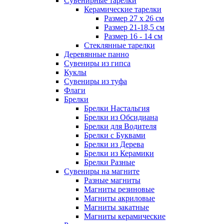
Сувенирные тарелки
Керамические тарелки
Размер 27 х 26 см
Размер 21-18,5 см
Размер 16 - 14 см
Стеклянные тарелки
Деревянные панно
Сувениры из гипса
Куклы
Сувениры из туфа
Флаги
Брелки
Брелки Настальгия
Брелки из Обсидиана
Брелки для Водителя
Брелки с Буквами
Брелки из Дерева
Брелки из Керамики
Брелки Разные
Сувениры на магните
Разные магниты
Магниты резиновые
Магниты акриловые
Магниты закатные
Магниты керамические