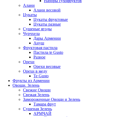
Наборы сухофруктов
Алани
Алани весовой
Цукаты
Цукаты фруктовые
Цукаты разные
Сушеные ягоды
Чурчхела
Дары Армении
Ануш
Фруктовая пастила
Пастила te Gusto
Разное
Орехи
Орехи весовые
Орехи в меду
Te Gusto
Фрукты из Армении
Овощи. Зелень
Свежие Овощи
Свежая Зелень
Замороженные Овощи и Зелень
Тамара фрут
Сушеная Зелень
АРМЧАЙ