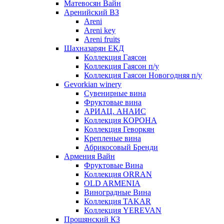
Матевосян Вайн
Аренийский ВЗ
Areni
Areni key
Areni fruits
Шахназарян ЕКД
Коллекция Гаясон
Коллекция Гаясон п/у
Коллекция Гаясон Новогодняя п/у
Gevorkian winery
Сувенирные вина
Фруктовые вина
АРИАЦ. АНАИС
Коллекция КОРОНА
Коллекция Геворкян
Крепленые вина
Абрикосовый Бренди
Армения Вайн
Фруктовые Вина
Коллекция ORRAN
OLD ARMENIA
Виноградные Вина
Коллекция TAKAR
Коллекция YEREVAN
Прошянский КЗ