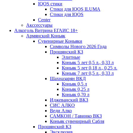
IQOS стики
Стики для IQOS ILUMA
Стики для IQOS
Сenter
Акссессуары
Алкоголь Витрина ЕГАИС 18+
Армянский Коньяк
Сувенирные Коньяки
Символы Нового 2026 Года
Прошянский КЗ
Элитные
Коньяк 5 лет 0,5 л., 0,33 л
Коньяк 5 лет 0,18 л., 0,25 л.
Коньяк 7 лет 0,5 л., 0,33 л
Шахназарян ВКД
Коньяк 0,5 л
Коньяк 0,25 л
Коньяк 0,70 л
Иджеванский ВКЗ
СИС АЛКО
Веди Алко
САМКОН / Тавинко ВКЗ
Коньяк сувенирный Сабля
Прошянский КЗ
Эксклюзив