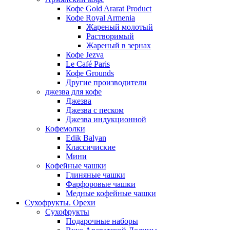
Кофе Gold Ararat Product
Кофе Royal Armenia
Жареный молотый
Растворимый
Жареный в зернах
Кофе Jezva
Le Café Paris
Кофе Grounds
Другие производители
джезва для кофе
Джезва
Джезва с песком
Джезва индукционной
Кофемолки
Edik Balyan
Классичиские
Мини
Кофейные чашки
Глиняные чашки
Фарфоровые чашки
Медные кофейные чашки
Сухофрукты. Орехи
Сухофрукты
Подарочные наборы