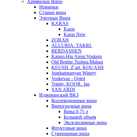
Армянское Вино
Новинки
Старые вина
Элитные Вина
KARAS
Karas
Karas New
ZORAH
ALLURIA. TAKRI.
BERDASHEN
Kataro.Hin Areni.Voskeni
Old Bridge.Tushpa.Malani
KEUSH. Z’art. KOUASH
Jraghatspanyan Winery
Voskevaz - Qotot
Trinity. KOOR. Jan
VAN ARDI
Иджеванский ВКЗ
Коллекционные вина
Виноградные вина
Вина 0,75 л
Большой объем
Эксклюзивные вина
Фруктовые вина
Cувенирные вина