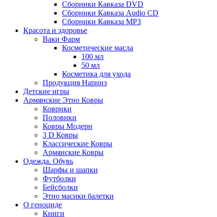
Сборники Кавказа DVD
Сборники Кавказа Audio CD
Сборники Кавказа MP3
Красота и здоровье
Ваки Фарм
Косметические масла
100 мл
50 мл
Косметика для ухода
Продукция Наринэ
Детские игры
Армянские Этно Ковры
Коврики
Половики
Ковры Модерн
3 D Ковры
Классические Ковры
Армянские Ковры
Одежда. Обувь
Шарфы и шапки
Футболки
Бейсболки
Этно масики балетки
О геноциде
Книги