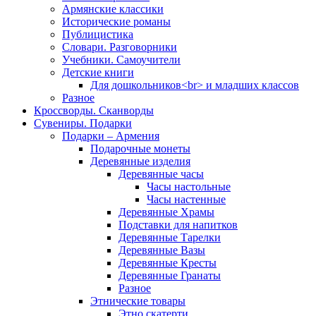
Армянские классики
Исторические романы
Публицистика
Словари. Разговорники
Учебники. Самоучители
Детские книги
Для дошкольников<br> и младших классов
Разное
Кроссворды. Сканворды
Сувениры. Подарки
Подарки – Армения
Подарочные монеты
Деревянные изделия
Деревянные часы
Часы настольные
Часы настенные
Деревянные Храмы
Подставки для напитков
Деревянные Тарелки
Деревянные Вазы
Деревянные Кресты
Деревянные Гранаты
Разное
Этнические товары
Этно скатерти