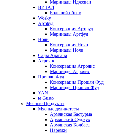
Маринады Иджеван
ВИТАЛ
Большой объем
Wosky
Артфуд
Консервация Артфуд
Маринады Артфуд
Ноян
Консервация Ноян
Маринады Ноян
Сады Арагаца
Агроянс
Консервация Агроянс
Маринады Агроянс
Прошян Фуд
Консервация Прошян Фуд
Маринады Прошян Фуд
YAN
te Gusto
Мясные Продукты
Мясные деликатесы
Армянская Бастурма
Армянский Суджух
Армянская Колбаса
Нарезки