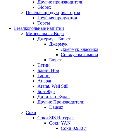
Другие производители
Globex
Печёная продукция. Торты
Печёная продукция
Торты
Безалкогольные напитки
Минеральная Вода
Джермук. Бюрег
Джермук
Джермук классика
Со вкусом лимона
Бюрег
Татни
Бжни. Ной
Гарни
Апаран
Ararat. Well Still
Бон Жур
Дилижан. Зулал
Другие Производители
Dausuz
Соки
Соки SIS Натурал
Соки YAN
Соки 0,930 л