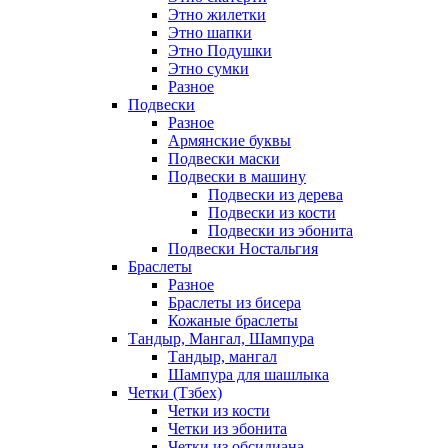
Этно жилетки
Этно шапки
Этно Подушки
Этно сумки
Разное
Подвески
Разное
Армянские буквы
Подвески маски
Подвески в машину
Подвески из дерева
Подвески из кости
Подвески из эбонита
Подвески Ностальгия
Браслеты
Разное
Браслеты из бисера
Кожаные браслеты
Тандыр, Мангал, Шампура
Тандыр, мангал
Шампура для шашлыка
Четки (Тзбех)
Четки из кости
Четки из эбонита
Четки из обсидиана