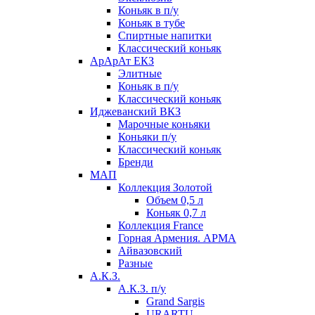
Коньяк в п/у
Коньяк в тубе
Спиртные напитки
Классический коньяк
АрАрАт ЕКЗ
Элитные
Коньяк в п/у
Классический коньяк
Иджеванский ВКЗ
Марочные коньяки
Коньяки п/у
Классический коньяк
Бренди
МАП
Коллекция Золотой
Объем 0,5 л
Коньяк 0,7 л
Коллекция France
Горная Армения. АРМА
Айвазовский
Разные
А.К.З.
А.К.З. п/у
Grand Sargis
URARTU