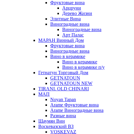
Фруктовые вина
Арцруни
Дерево Жизни
Элитные Вина
Виноградные вина
Виноградные вина
Арт Палас
МАРАН Винный Дом
Фруктовые вина
Виноградные вина
Вино в керамике
Вино в керамике
Вино в керамике п/у
Гетнатун Торговый Дом
GETNATOUN
GETNATOUN NEW
TIRANI. OLD CHINARI
МАП
Noyan Tapan
Arame Фруктовые вина
Arame Виноградные вина
Разные вина
Шаумян Вин
Воскевазский ВЗ
VOSKEVAZ