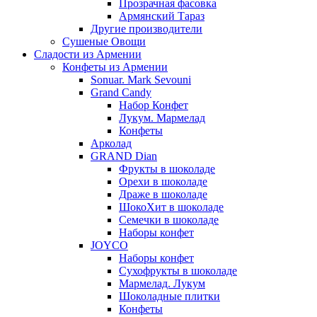
Прозрачная фасовка
Армянский Тараз
Другие производители
Сушеные Овощи
Сладости из Армении
Конфеты из Армении
Sonuar. Mark Sevouni
Grand Candy
Набор Конфет
Лукум. Мармелад
Конфеты
Арколад
GRAND Dian
Фрукты в шоколаде
Орехи в шоколаде
Драже в шоколаде
ШокоХит в шоколаде
Семечки в шоколаде
Наборы конфет
JOYCO
Наборы конфет
Сухофрукты в шоколаде
Мармелад. Лукум
Шоколадные плитки
Конфеты