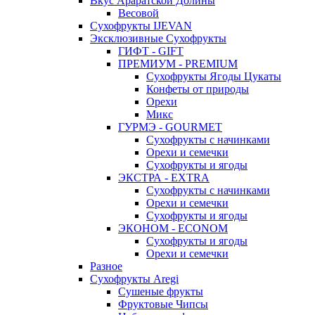
Вкус Араратской Долины
Весовой
Сухофрукты IJEVAN
Эксклюзивные Сухофрукты
ГИФТ - GIFT
ПРЕМИУМ - PREMIUM
Сухофрукты Ягоды Цукаты
Конфеты от природы
Орехи
Микс
ГУРМЭ - GOURMET
Сухофрукты с начинками
Орехи и семечки
Сухофрукты и ягоды
ЭКСТРА - EXTRA
Сухофрукты с начинками
Орехи и семечки
Сухофрукты и ягоды
ЭКОНОМ - ECONOM
Сухофрукты и ягоды
Орехи и семечки
Разное
Сухофрукты Aregi
Сушеные фрукты
Фруктовые Чипсы