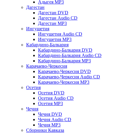
Адыгея MP3
Дагестан
Дагестан DVD
Дагестан Audio CD
Дагестан MP3
Ингушетия
Ингушетия Audio CD
Ингушетия MP3
Кабардино-Балкария
Кабардино-Балкария DVD
Кабардино-Балкария Audio CD
Кабардино-Балкария MP3
Карачаево-Черкесия
Карачаево-Черкесия DVD
Карачаево-Черкесия Audio CD
Карачаево-Черкесия MP3
Осетия
Осетия DVD
Осетия Audio CD
Осетия MP3
Чечня
Чечня DVD
Чечня Audio CD
Чечня MP3
Сборники Кавказа