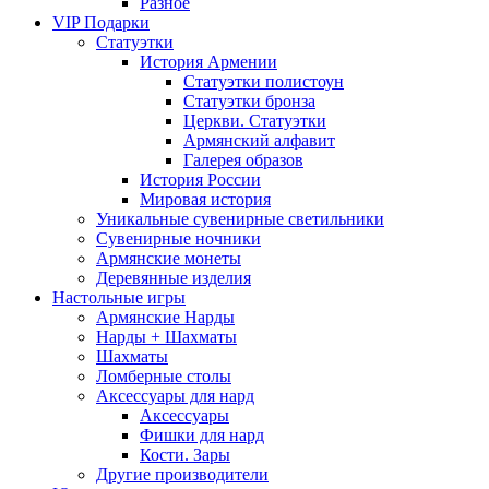
Разное
VIP Подарки
Статуэтки
История Армении
Статуэтки полистоун
Статуэтки бронза
Церкви. Статуэтки
Армянский алфавит
Галерея образов
История России
Мировая история
Уникальные сувенирные светильники
Сувенирные ночники
Армянские монеты
Деревянные изделия
Настольные игры
Армянские Нарды
Нарды + Шахматы
Шахматы
Ломберные столы
Аксессуары для нард
Аксессуары
Фишки для нард
Кости. Зары
Другие производители