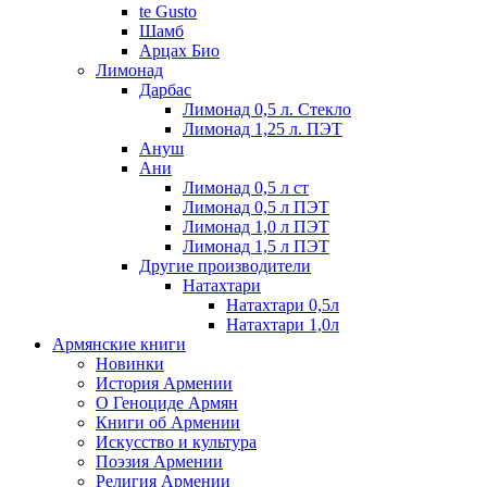
te Gusto
Шамб
Арцах Био
Лимонад
Дарбас
Лимонад 0,5 л. Стекло
Лимонад 1,25 л. ПЭТ
Ануш
Ани
Лимонад 0,5 л ст
Лимонад 0,5 л ПЭТ
Лимонад 1,0 л ПЭТ
Лимонад 1,5 л ПЭТ
Другие производители
Натахтари
Натахтари 0,5л
Натахтари 1,0л
Армянские книги
Новинки
История Армении
О Геноциде Армян
Книги об Армении
Иcкусство и культура
Поэзия Армении
Религия Армении