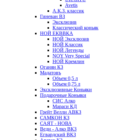
Avetis
А.К.З. классик
Гиневан ВЗ
Эксклюзив
Классический коньяк
НОЙ ЕКВВКА
НОЙ Эксклюзив
НОЙ Классик
НОЙ Легенды
NOY Very Speсial
НОЙ Кремлин
Оганян КЗ
Мадатовъ
Объем 0,5 л
Объем 0,75 л
Эксклюзивные Коньяки
Подарочные Коньяки
СИС Алко
Мараси КД
Грейт Велли АВКЗ
САМКОН КЗ
САЯТ - НОВА
Веди - Алко ВКЗ
Егвардский ВКЗ