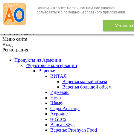
Нашим интернет-магазином намного удобнее
+7 (495) 646-888-1
пользоваться с помощью бесплатного приложения!
В корзине
0
товаров
Установи
x
Меню каталога
Меню сайта
Вход
Регистрация
Продукты из Армении
Фруктовые консервации
Варенье
ВИТАЛ
Варенья малый объем
Варенья большой объем
Иджеван
Ноян
Шамб
Сады Арагаца
Агроянс
te Gusto
Варга - Фуд
Варенье Proshyan Food