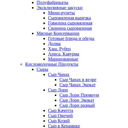
Полуфабрикаты
Эксклюзивные закуски
Мини-рулеты
Сыровяленая вырезка
Говядина сыровяленая
Свинина сыровяленая
Мясные Консервации
Готовые блюда и обеды
Долма
Хаш. Рубец
Ариса. Кавурма
Маринованные
Кисломолочные Продукты
Сыры
Сыр Чанах
Сыр Чанах в ведре
Сыр Чанах Экокат
Сыр Лори
Сыр Лори Премиум
Сыр Лори Экокат
Сыр Лори разный
Сыр Качотта
Сыр Овечий
Сыр Козий
Сыр в Керамике