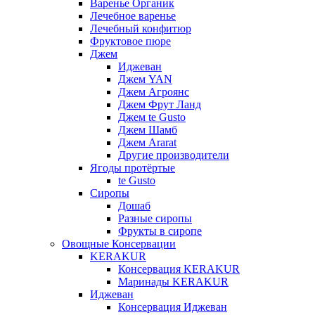
Варенье Органик
Лечебное варенье
Лечебный конфитюр
Фруктовое пюре
Джем
Иджеван
Джем YAN
Джем Агроянс
Джем Фрут Ланд
Джем te Gusto
Джем Шамб
Джем Ararat
Другие производители
Ягоды протёртые
te Gusto
Сиропы
Дошаб
Разные сиропы
Фрукты в сиропе
Овощные Консервации
KERAKUR
Консервация KERAKUR
Маринады KERAKUR
Иджеван
Консервация Иджеван