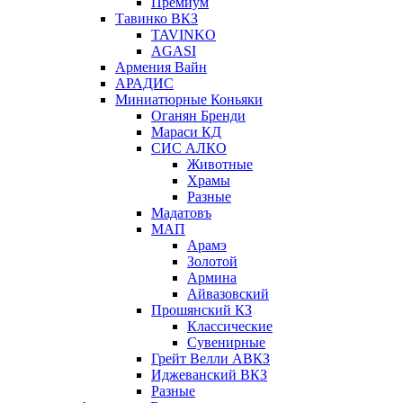
Премиум
Тавинко ВКЗ
TAVINKO
AGASI
Армения Вайн
АРАДИС
Миниатюрные Коньяки
Оганян Бренди
Мараси КД
СИС АЛКО
Животные
Храмы
Разные
Мадатовъ
МАП
Арамэ
Золотой
Армина
Айвазовский
Прошянский КЗ
Классические
Сувенирные
Грейт Велли АВКЗ
Иджеванский ВКЗ
Разные