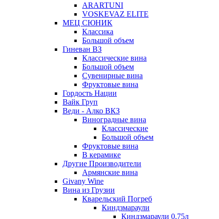
ARARTUNI
VOSKEVAZ ELITE
МЕЦ СЮНИК
Классика
Большой объем
Гиневан ВЗ
Классические вина
Большой объем
Сувенирные вина
Фруктовые вина
Гордость Нации
Вайк Груп
Веди - Алко ВКЗ
Виноградные вина
Классические
Большой объем
Фруктовые вина
В керамике
Другие Производители
Армянские вина
Givany Wine
Вина из Грузии
Кварельский Погреб
Киндзмараули
Киндзмараули 0,75л