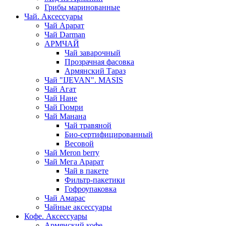
Грибы маринованные
Чай. Аксессуары
Чай Арарат
Чай Darman
АРМЧАЙ
Чай заварочный
Прозрачная фасовка
Армянский Тараз
Чай "IJEVAN". MASIS
Чай Агат
Чай Нане
Чай Гюмри
Чай Манана
Чай травяной
Био-сертифицированный
Весовой
Чай Meron berry
Чай Мега Арарат
Чай в пакете
Фильтр-пакетики
Гофроупаковка
Чай Амарас
Чайные аксессуары
Кофе. Аксессуары
Армянский кофе