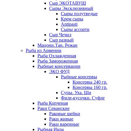
Сыр ЭКОТАВУШ
Сыры Эксклюзивный
Сыры полутведые
Крем сыры
Antipasti
Сыры ассорти
Сыр Чечил
Сыр разный
Мацони.Тан. Режан
Рыба из Армении
Рыба Охлажденная
Рыба Замороженная
Рыбные консервации
ЭКО ФУД
Рыбные консервы
Консервы 240 гр.
Консервы 160 гр.
Супы. Уха. Щи
Филе-кусочки. Суфле
Рыба Копченая
Раки Севанские
Раковые шейки
Раки живые
Раки варенные
Рыбная Икра