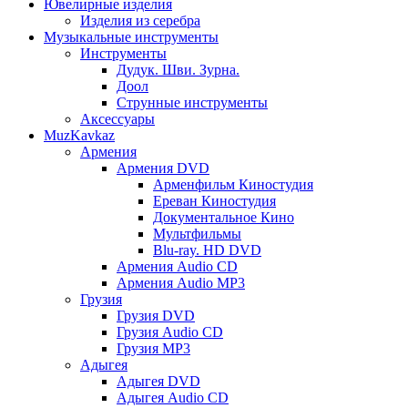
Ювелирные изделия
Изделия из серебра
Музыкальные инструменты
Инструменты
Дудук. Шви. Зурна.
Доол
Струнные инструменты
Аксессуары
MuzKavkaz
Армения
Армения DVD
Арменфильм Киностудия
Ереван Киностудия
Документальное Кино
Мультфильмы
Blu-ray. HD DVD
Армения Audio CD
Армения Audio MP3
Грузия
Грузия DVD
Грузия Audio CD
Грузия MP3
Адыгея
Адыгея DVD
Адыгея Audio CD