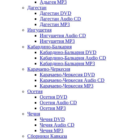
Адыгея MP3
Дагестан
Дагестан DVD
Дагестан Audio CD
Дагестан MP3
Ингушетия
Ингушетия Audio CD
Ингушетия MP3
Кабардино-Балкария
Кабардино-Балкария DVD
Кабардино-Балкария Audio CD
Кабардино-Балкария MP3
Карачаево-Черкесия
Карачаево-Черкесия DVD
Карачаево-Черкесия Audio CD
Карачаево-Черкесия MP3
Осетия
Осетия DVD
Осетия Audio CD
Осетия MP3
Чечня
Чечня DVD
Чечня Audio CD
Чечня MP3
Сборники Кавказа