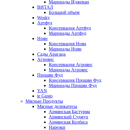
Маринады Иджеван
ВИТАЛ
Большой объем
Wosky
Артфуд
Консервация Артфуд
Маринады Артфуд
Ноян
Консервация Ноян
Маринады Ноян
Сады Арагаца
Агроянс
Консервация Агроянс
Маринады Агроянс
Прошян Фуд
Консервация Прошян Фуд
Маринады Прошян Фуд
YAN
te Gusto
Мясные Продукты
Мясные деликатесы
Армянская Бастурма
Армянский Суджух
Армянская Колбаса
Нарезки