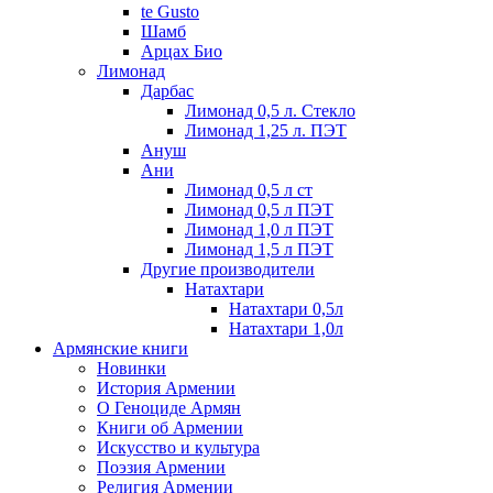
te Gusto
Шамб
Арцах Био
Лимонад
Дарбас
Лимонад 0,5 л. Стекло
Лимонад 1,25 л. ПЭТ
Ануш
Ани
Лимонад 0,5 л ст
Лимонад 0,5 л ПЭТ
Лимонад 1,0 л ПЭТ
Лимонад 1,5 л ПЭТ
Другие производители
Натахтари
Натахтари 0,5л
Натахтари 1,0л
Армянские книги
Новинки
История Армении
О Геноциде Армян
Книги об Армении
Иcкусство и культура
Поэзия Армении
Религия Армении