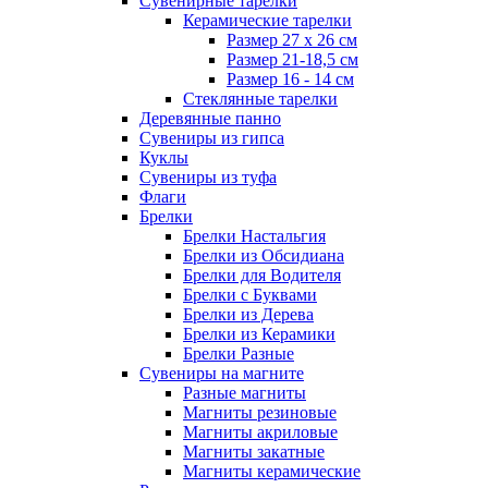
Сувенирные тарелки
Керамические тарелки
Размер 27 х 26 см
Размер 21-18,5 см
Размер 16 - 14 см
Стеклянные тарелки
Деревянные панно
Сувениры из гипса
Куклы
Сувениры из туфа
Флаги
Брелки
Брелки Настальгия
Брелки из Обсидиана
Брелки для Водителя
Брелки с Буквами
Брелки из Дерева
Брелки из Керамики
Брелки Разные
Сувениры на магните
Разные магниты
Магниты резиновые
Магниты акриловые
Магниты закатные
Магниты керамические