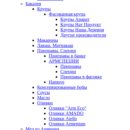
Бакалея
Крупы
Фасованная крупа
Крупы Арарат
Крупы Нат Продукт
Крупы Наша Деревня
Другие производители
Макароны
Лаваш. Матнакаш
Приправы. Специи
Приправы в банке
АРМСПЕЦИИ
Приправы
Специи
Приправы в фасовке
Hamove
Консервированные бобы
Соусы
Масло
Оливки
Оливки "Arm Eco"
Оливки AMADO
Оливки Aiello
Оливки Armenium
Мед из Армении