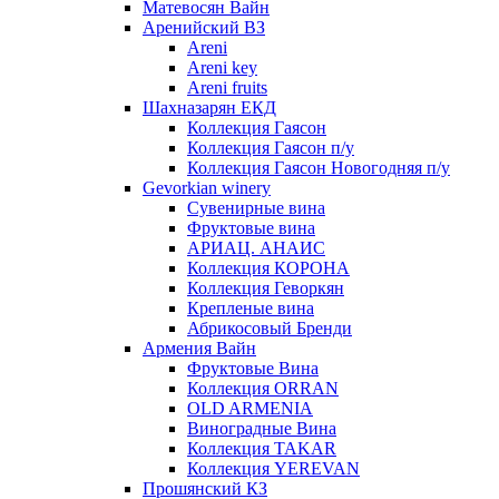
Матевосян Вайн
Аренийский ВЗ
Areni
Areni key
Areni fruits
Шахназарян ЕКД
Коллекция Гаясон
Коллекция Гаясон п/у
Коллекция Гаясон Новогодняя п/у
Gevorkian winery
Сувенирные вина
Фруктовые вина
АРИАЦ. АНАИС
Коллекция КОРОНА
Коллекция Геворкян
Крепленые вина
Абрикосовый Бренди
Армения Вайн
Фруктовые Вина
Коллекция ORRAN
OLD ARMENIA
Виноградные Вина
Коллекция TAKAR
Коллекция YEREVAN
Прошянский КЗ