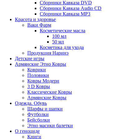
Сборники Кавказа DVD
Сборники Кавказа Audio CD
Сборники Кавказа MP3
Красота и здоровье
Ваки Фарм
Косметические масла
100 мл
50 мл
Косметика для ухода
Продукция Наринэ
Детские игры
Армянские Этно Ковры
Коврики
Половики
Ковры Модерн
3 D Ковры
Классические Ковры
Армянские Ковры
Одежда. Обувь
Шарфы и шапки
Футболки
Бейсболки
Этно масики балетки
О геноциде
Книги