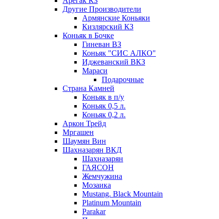
Арегак КЗ
Другие Производители
Армянские Коньяки
Кизлярский КЗ
Коньяк в Бочке
Гиневан ВЗ
Коньяк "СИС АЛКО"
Иджеванский ВКЗ
Мараси
Подарочные
Страна Камней
Коньяк в п/у
Коньяк 0,5 л.
Коньяк 0,2 л.
Аркон Трейд
Мргашен
Шаумян Вин
Шахназарян ВКД
Шахназарян
ГАЯСОН
Жемчужина
Мозаика
Mustang. Black Mountain
Platinum Mountain
Parakar