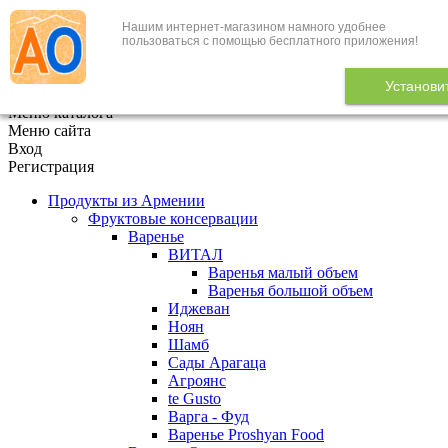
Нашим интернет-магазином намного удобнее
+7 (495) 646-888-1
пользоваться с помощью бесплатного приложения!
В корзине
0
товаров
Установи
x
Меню каталога
Меню сайта
Вход
Регистрация
Продукты из Армении
Фруктовые консервации
Варенье
ВИТАЛ
Варенья малый объем
Варенья большой объем
Иджеван
Ноян
Шамб
Сады Арагаца
Агроянс
te Gusto
Варга - Фуд
Варенье Proshyan Food