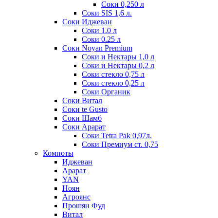
Соки 0,250 л
Соки SIS 1,6 л.
Соки Иджеван
Соки 1.0 л
Соки 0.25 л
Соки Noyan Premium
Соки и Нектары 1,0 л
Соки и Нектары 0,2 л
Соки стекло 0,75 л
Соки стекло 0,25 л
Соки Органик
Соки Витал
Соки te Gusto
Соки Шамб
Соки Арарат
Соки Tetra Pak 0,97л.
Соки Премиум ст. 0,75
Компоты
Иджеван
Арарат
YAN
Ноян
Агроянс
Прошян Фуд
Витал