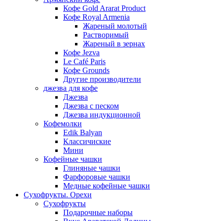
Кофе Gold Ararat Product
Кофе Royal Armenia
Жареный молотый
Растворимый
Жареный в зернах
Кофе Jezva
Le Café Paris
Кофе Grounds
Другие производители
джезва для кофе
Джезва
Джезва с песком
Джезва индукционной
Кофемолки
Edik Balyan
Классичиские
Мини
Кофейные чашки
Глиняные чашки
Фарфоровые чашки
Медные кофейные чашки
Сухофрукты. Орехи
Сухофрукты
Подарочные наборы