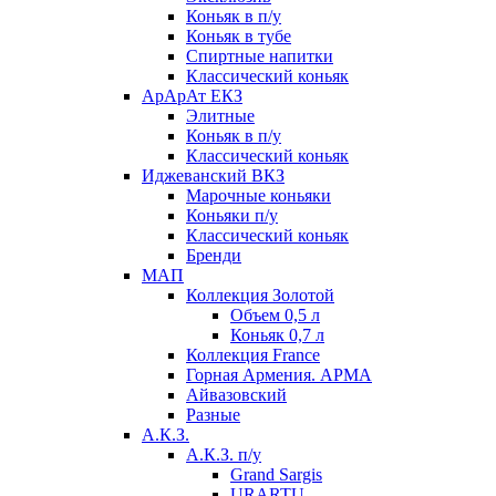
Коньяк в п/у
Коньяк в тубе
Спиртные напитки
Классический коньяк
АрАрАт ЕКЗ
Элитные
Коньяк в п/у
Классический коньяк
Иджеванский ВКЗ
Марочные коньяки
Коньяки п/у
Классический коньяк
Бренди
МАП
Коллекция Золотой
Объем 0,5 л
Коньяк 0,7 л
Коллекция France
Горная Армения. АРМА
Айвазовский
Разные
А.К.З.
А.К.З. п/у
Grand Sargis
URARTU