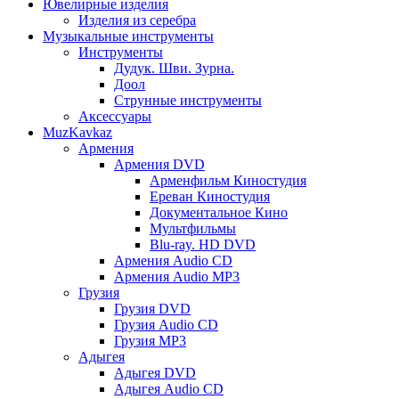
Ювелирные изделия
Изделия из серебра
Музыкальные инструменты
Инструменты
Дудук. Шви. Зурна.
Доол
Струнные инструменты
Аксессуары
MuzKavkaz
Армения
Армения DVD
Арменфильм Киностудия
Ереван Киностудия
Документальное Кино
Мультфильмы
Blu-ray. HD DVD
Армения Audio CD
Армения Audio MP3
Грузия
Грузия DVD
Грузия Audio CD
Грузия MP3
Адыгея
Адыгея DVD
Адыгея Audio CD