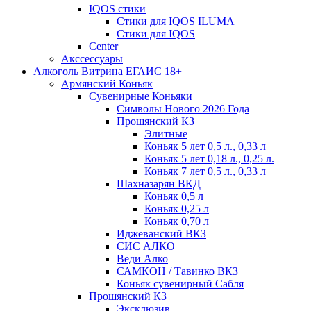
IQOS стики
Стики для IQOS ILUMA
Стики для IQOS
Сenter
Акссессуары
Алкоголь Витрина ЕГАИС 18+
Армянский Коньяк
Сувенирные Коньяки
Символы Нового 2026 Года
Прошянский КЗ
Элитные
Коньяк 5 лет 0,5 л., 0,33 л
Коньяк 5 лет 0,18 л., 0,25 л.
Коньяк 7 лет 0,5 л., 0,33 л
Шахназарян ВКД
Коньяк 0,5 л
Коньяк 0,25 л
Коньяк 0,70 л
Иджеванский ВКЗ
СИС АЛКО
Веди Алко
САМКОН / Тавинко ВКЗ
Коньяк сувенирный Сабля
Прошянский КЗ
Эксклюзив