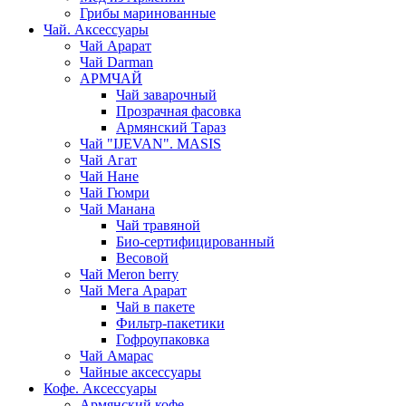
Грибы маринованные
Чай. Аксессуары
Чай Арарат
Чай Darman
АРМЧАЙ
Чай заварочный
Прозрачная фасовка
Армянский Тараз
Чай "IJEVAN". MASIS
Чай Агат
Чай Нане
Чай Гюмри
Чай Манана
Чай травяной
Био-сертифицированный
Весовой
Чай Meron berry
Чай Мега Арарат
Чай в пакете
Фильтр-пакетики
Гофроупаковка
Чай Амарас
Чайные аксессуары
Кофе. Аксессуары
Армянский кофе