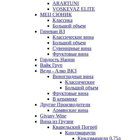
ARARTUNI
VOSKEVAZ ELITE
МЕЦ СЮНИК
Классика
Большой объем
Гиневан ВЗ
Классические вина
Большой объем
Сувенирные вина
Фруктовые вина
Гордость Нации
Вайк Груп
Веди - Алко ВКЗ
Виноградные вина
Классические
Большой объем
Фруктовые вина
В керамике
Другие Производители
Армянские вина
Givany Wine
Вина из Грузии
Кварельский Погреб
Киндзмараули
Киндзмараули 0,75л