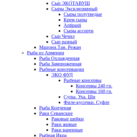
Сыр ЭКОТАВУШ
Сыры Эксклюзивный
Сыры полутведые
Крем сыры
Antipasti
Сыры ассорти
Сыр Чечил
Сыр разный
Мацони.Тан. Режан
Рыба из Армении
Рыба Охлажденная
Рыба Замороженная
Рыбные консервации
ЭКО ФУД
Рыбные консервы
Консервы 240 гр.
Консервы 160 гр.
Супы. Уха. Щи
Филе-кусочки. Суфле
Рыба Копченая
Раки Севанские
Раковые шейки
Раки живые
Раки варенные
Рыбная Икра