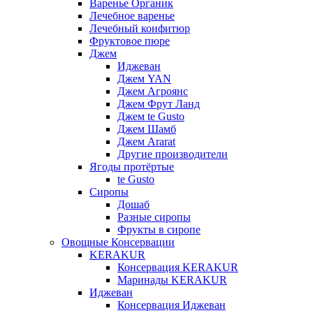
Варенье Органик
Лечебное варенье
Лечебный конфитюр
Фруктовое пюре
Джем
Иджеван
Джем YAN
Джем Агроянс
Джем Фрут Ланд
Джем te Gusto
Джем Шамб
Джем Ararat
Другие производители
Ягоды протёртые
te Gusto
Сиропы
Дошаб
Разные сиропы
Фрукты в сиропе
Овощные Консервации
KERAKUR
Консервация KERAKUR
Маринады KERAKUR
Иджеван
Консервация Иджеван