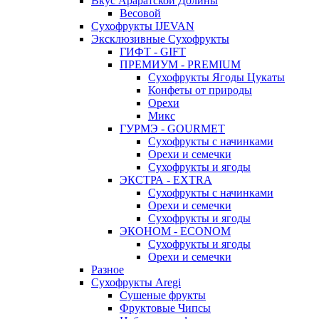
Вкус Араратской Долины
Весовой
Сухофрукты IJEVAN
Эксклюзивные Сухофрукты
ГИФТ - GIFT
ПРЕМИУМ - PREMIUM
Сухофрукты Ягоды Цукаты
Конфеты от природы
Орехи
Микс
ГУРМЭ - GOURMET
Сухофрукты с начинками
Орехи и семечки
Сухофрукты и ягоды
ЭКСТРА - EXTRA
Сухофрукты с начинками
Орехи и семечки
Сухофрукты и ягоды
ЭКОНОМ - ECONOM
Сухофрукты и ягоды
Орехи и семечки
Разное
Сухофрукты Aregi
Сушеные фрукты
Фруктовые Чипсы