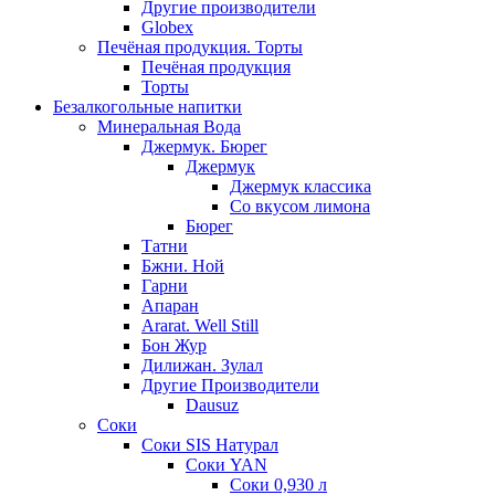
Другие производители
Globex
Печёная продукция. Торты
Печёная продукция
Торты
Безалкогольные напитки
Минеральная Вода
Джермук. Бюрег
Джермук
Джермук классика
Со вкусом лимона
Бюрег
Татни
Бжни. Ной
Гарни
Апаран
Ararat. Well Still
Бон Жур
Дилижан. Зулал
Другие Производители
Dausuz
Соки
Соки SIS Натурал
Соки YAN
Соки 0,930 л