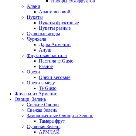
Наборы сухофруктов
Алани
Алани весовой
Цукаты
Цукаты фруктовые
Цукаты разные
Сушеные ягоды
Чурчхела
Дары Армении
Ануш
Фруктовая пастила
Пастила te Gusto
Разное
Орехи
Орехи весовые
Орехи в меду
Te Gusto
Фрукты из Армении
Овощи. Зелень
Свежие Овощи
Свежая Зелень
Замороженные Овощи и Зелень
Тамара фрут
Сушеная Зелень
АРМЧАЙ