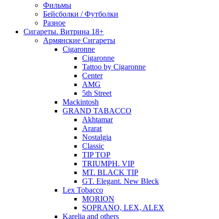
Фильмы
Бейсболки / Футболки
Разное
Сигареты. Витрина 18+
Армянские Сигареты
Cigaronne
Cigaronne
Tattoo by Cigaronne
Center
AMG
5th Street
Mackintosh
GRAND TABACCO
Akhtamar
Ararat
Nostalgia
Classic
TIP TOP
TRIUMPH. VIP
MT. BLACK TIP
GT. Elegant. New Bleck
Lex Tobacco
MORION
SOPRANO, LEX, ALEX
Karelia and others