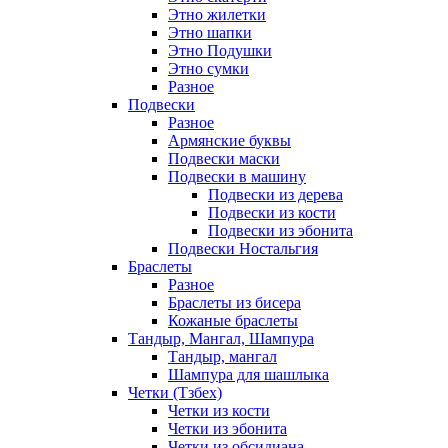
Этно жилетки
Этно шапки
Этно Подушки
Этно сумки
Разное
Подвески
Разное
Армянские буквы
Подвески маски
Подвески в машину
Подвески из дерева
Подвески из кости
Подвески из эбонита
Подвески Ностальгия
Браслеты
Разное
Браслеты из бисера
Кожаные браслеты
Тандыр, Мангал, Шампура
Тандыр, мангал
Шампура для шашлыка
Четки (Тзбех)
Четки из кости
Четки из эбонита
Четки из обсидиана