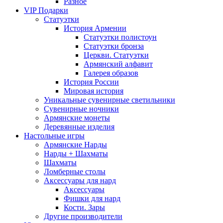
Разное
VIP Подарки
Статуэтки
История Армении
Статуэтки полистоун
Статуэтки бронза
Церкви. Статуэтки
Армянский алфавит
Галерея образов
История России
Мировая история
Уникальные сувенирные светильники
Сувенирные ночники
Армянские монеты
Деревянные изделия
Настольные игры
Армянские Нарды
Нарды + Шахматы
Шахматы
Ломберные столы
Аксессуары для нард
Аксессуары
Фишки для нард
Кости. Зары
Другие производители