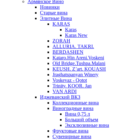
Армянское Вино
Новинки
Старые вина
Элитные Вина
KARAS
Karas
Karas New
ZORAH
ALLURIA. TAKRI.
BERDASHEN
Kataro.Hin Areni.Voskeni
Old Bridge.Tushpa.Malani
KEUSH. Z’art. KOUASH
Jraghatspanyan Winery
Voskevaz - Qotot
Trinity. KOOR. Jan
VAN ARDI
Иджеванский ВКЗ
Коллекционные вина
Виноградные вина
Вина 0,75 л
Большой объем
Эксклюзивные вина
Фруктовые вина
Cувенирные вина