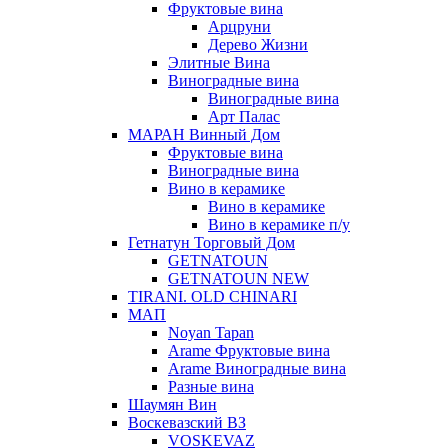
Фруктовые вина
Арцруни
Дерево Жизни
Элитные Вина
Виноградные вина
Виноградные вина
Арт Палас
МАРАН Винный Дом
Фруктовые вина
Виноградные вина
Вино в керамике
Вино в керамике
Вино в керамике п/у
Гетнатун Торговый Дом
GETNATOUN
GETNATOUN NEW
TIRANI. OLD CHINARI
МАП
Noyan Tapan
Arame Фруктовые вина
Arame Виноградные вина
Разные вина
Шаумян Вин
Воскевазский ВЗ
VOSKEVAZ