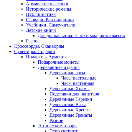
Армянские классики
Исторические романы
Публицистика
Словари. Разговорники
Учебники. Самоучители
Детские книги
Для дошкольников<br> и младших классов
Разное
Кроссворды. Сканворды
Сувениры. Подарки
Подарки – Армения
Подарочные монеты
Деревянные изделия
Деревянные часы
Часы настольные
Часы настенные
Деревянные Храмы
Подставки для напитков
Деревянные Тарелки
Деревянные Вазы
Деревянные Кресты
Деревянные Гранаты
Разное
Этнические товары
Этно скатерти