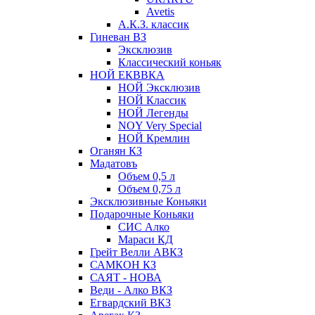
Avetis
А.К.З. классик
Гиневан ВЗ
Эксклюзив
Классический коньяк
НОЙ ЕКВВКА
НОЙ Эксклюзив
НОЙ Классик
НОЙ Легенды
NOY Very Speсial
НОЙ Кремлин
Оганян КЗ
Мадатовъ
Объем 0,5 л
Объем 0,75 л
Эксклюзивные Коньяки
Подарочные Коньяки
СИС Алко
Мараси КД
Грейт Велли АВКЗ
САМКОН КЗ
САЯТ - НОВА
Веди - Алко ВКЗ
Егвардский ВКЗ