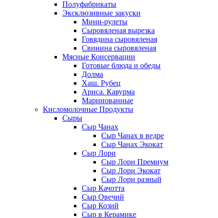
Полуфабрикаты
Эксклюзивные закуски
Мини-рулеты
Сыровяленая вырезка
Говядина сыровяленая
Свинина сыровяленая
Мясные Консервации
Готовые блюда и обеды
Долма
Хаш. Рубец
Ариса. Кавурма
Маринованные
Кисломолочные Продукты
Сыры
Сыр Чанах
Сыр Чанах в ведре
Сыр Чанах Экокат
Сыр Лори
Сыр Лори Премиум
Сыр Лори Экокат
Сыр Лори разный
Сыр Качотта
Сыр Овечий
Сыр Козий
Сыр в Керамике