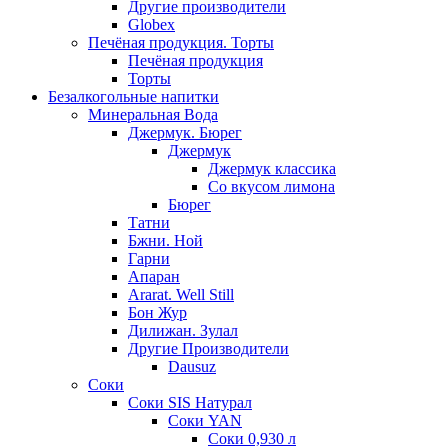
Другие производители
Globex
Печёная продукция. Торты
Печёная продукция
Торты
Безалкогольные напитки
Минеральная Вода
Джермук. Бюрег
Джермук
Джермук классика
Со вкусом лимона
Бюрег
Татни
Бжни. Ной
Гарни
Апаран
Ararat. Well Still
Бон Жур
Дилижан. Зулал
Другие Производители
Dausuz
Соки
Соки SIS Натурал
Соки YAN
Соки 0,930 л