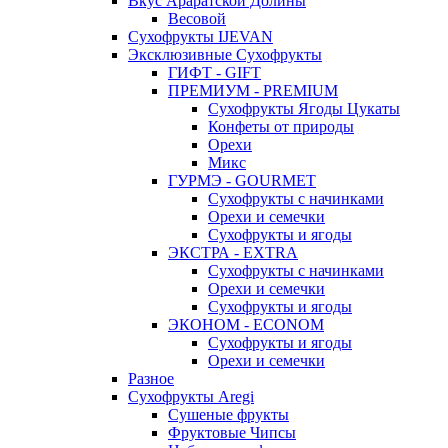
Вкус Араратской Долины
Весовой
Сухофрукты IJEVAN
Эксклюзивные Сухофрукты
ГИФТ - GIFT
ПРЕМИУМ - PREMIUM
Сухофрукты Ягоды Цукаты
Конфеты от природы
Орехи
Микс
ГУРМЭ - GOURMET
Сухофрукты с начинками
Орехи и семечки
Сухофрукты и ягоды
ЭКСТРА - EXTRA
Сухофрукты с начинками
Орехи и семечки
Сухофрукты и ягоды
ЭКОНОМ - ECONOM
Сухофрукты и ягоды
Орехи и семечки
Разное
Сухофрукты Aregi
Сушеные фрукты
Фруктовые Чипсы