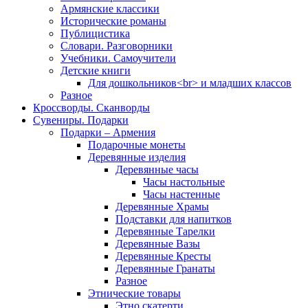
Армянские классики
Исторические романы
Публицистика
Словари. Разговорники
Учебники. Самоучители
Детские книги
Для дошкольников<br> и младших классов
Разное
Кроссворды. Сканворды
Сувениры. Подарки
Подарки – Армения
Подарочные монеты
Деревянные изделия
Деревянные часы
Часы настольные
Часы настенные
Деревянные Храмы
Подставки для напитков
Деревянные Тарелки
Деревянные Вазы
Деревянные Кресты
Деревянные Гранаты
Разное
Этнические товары
Этно скатерти