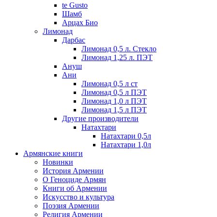
te Gusto
Шамб
Арцах Био
Лимонад
Дарбас
Лимонад 0,5 л. Стекло
Лимонад 1,25 л. ПЭТ
Ануш
Ани
Лимонад 0,5 л ст
Лимонад 0,5 л ПЭТ
Лимонад 1,0 л ПЭТ
Лимонад 1,5 л ПЭТ
Другие производители
Натахтари
Натахтари 0,5л
Натахтари 1,0л
Армянские книги
Новинки
История Армении
О Геноциде Армян
Книги об Армении
Иcкусство и культура
Поэзия Армении
Религия Армении