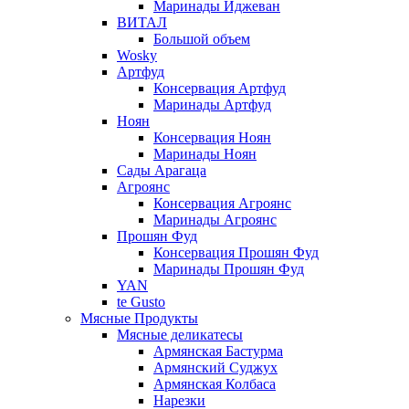
Маринады Иджеван
ВИТАЛ
Большой объем
Wosky
Артфуд
Консервация Артфуд
Маринады Артфуд
Ноян
Консервация Ноян
Маринады Ноян
Сады Арагаца
Агроянс
Консервация Агроянс
Маринады Агроянс
Прошян Фуд
Консервация Прошян Фуд
Маринады Прошян Фуд
YAN
te Gusto
Мясные Продукты
Мясные деликатесы
Армянская Бастурма
Армянский Суджух
Армянская Колбаса
Нарезки