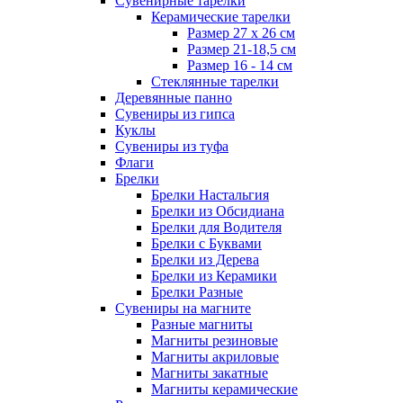
Сувенирные тарелки
Керамические тарелки
Размер 27 х 26 см
Размер 21-18,5 см
Размер 16 - 14 см
Стеклянные тарелки
Деревянные панно
Сувениры из гипса
Куклы
Сувениры из туфа
Флаги
Брелки
Брелки Настальгия
Брелки из Обсидиана
Брелки для Водителя
Брелки с Буквами
Брелки из Дерева
Брелки из Керамики
Брелки Разные
Сувениры на магните
Разные магниты
Магниты резиновые
Магниты акриловые
Магниты закатные
Магниты керамические