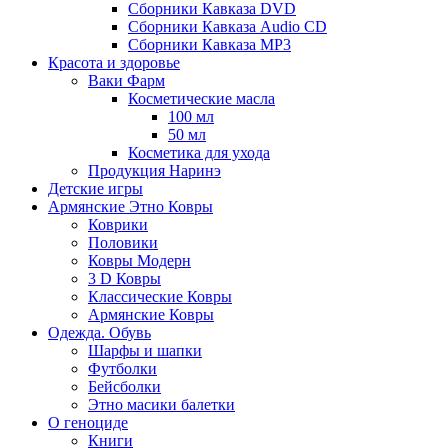
Сборники Кавказа DVD
Сборники Кавказа Audio CD
Сборники Кавказа MP3
Красота и здоровье
Ваки Фарм
Косметические масла
100 мл
50 мл
Косметика для ухода
Продукция Наринэ
Детские игры
Армянские Этно Ковры
Коврики
Половики
Ковры Модерн
3 D Ковры
Классические Ковры
Армянские Ковры
Одежда. Обувь
Шарфы и шапки
Футболки
Бейсболки
Этно масики балетки
О геноциде
Книги