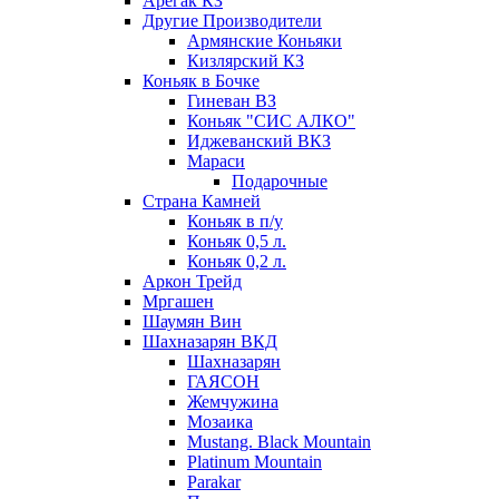
Арегак КЗ
Другие Производители
Армянские Коньяки
Кизлярский КЗ
Коньяк в Бочке
Гиневан ВЗ
Коньяк "СИС АЛКО"
Иджеванский ВКЗ
Мараси
Подарочные
Страна Камней
Коньяк в п/у
Коньяк 0,5 л.
Коньяк 0,2 л.
Аркон Трейд
Мргашен
Шаумян Вин
Шахназарян ВКД
Шахназарян
ГАЯСОН
Жемчужина
Мозаика
Mustang. Black Mountain
Platinum Mountain
Parakar