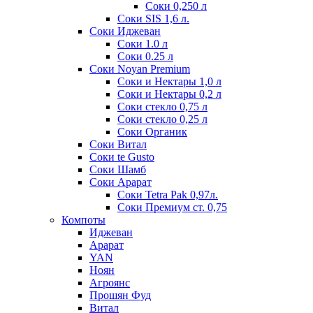
Соки 0,250 л
Соки SIS 1,6 л.
Соки Иджеван
Соки 1.0 л
Соки 0.25 л
Соки Noyan Premium
Соки и Нектары 1,0 л
Соки и Нектары 0,2 л
Соки стекло 0,75 л
Соки стекло 0,25 л
Соки Органик
Соки Витал
Соки te Gusto
Соки Шамб
Соки Арарат
Соки Tetra Pak 0,97л.
Соки Премиум ст. 0,75
Компоты
Иджеван
Арарат
YAN
Ноян
Агроянс
Прошян Фуд
Витал