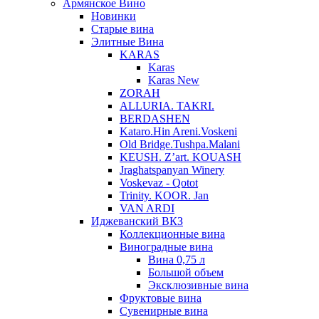
Армянское Вино
Новинки
Старые вина
Элитные Вина
KARAS
Karas
Karas New
ZORAH
ALLURIA. TAKRI.
BERDASHEN
Kataro.Hin Areni.Voskeni
Old Bridge.Tushpa.Malani
KEUSH. Z’art. KOUASH
Jraghatspanyan Winery
Voskevaz - Qotot
Trinity. KOOR. Jan
VAN ARDI
Иджеванский ВКЗ
Коллекционные вина
Виноградные вина
Вина 0,75 л
Большой объем
Эксклюзивные вина
Фруктовые вина
Cувенирные вина