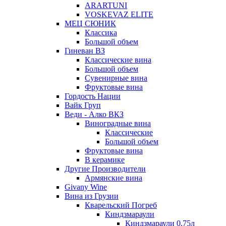
ARARTUNI
VOSKEVAZ ELITE
МЕЦ СЮНИК
Классика
Большой объем
Гиневан ВЗ
Классические вина
Большой объем
Сувенирные вина
Фруктовые вина
Гордость Нации
Вайк Груп
Веди - Алко ВКЗ
Виноградные вина
Классические
Большой объем
Фруктовые вина
В керамике
Другие Производители
Армянские вина
Givany Wine
Вина из Грузии
Кварельский Погреб
Киндзмараули
Киндзмараули 0,75л