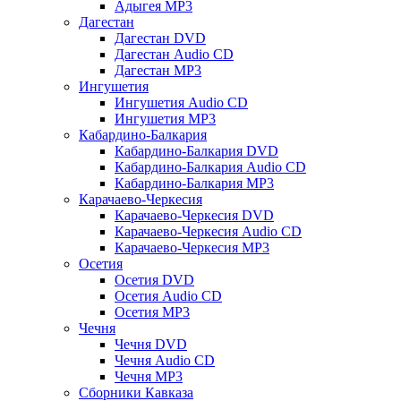
Адыгея MP3
Дагестан
Дагестан DVD
Дагестан Audio CD
Дагестан MP3
Ингушетия
Ингушетия Audio CD
Ингушетия MP3
Кабардино-Балкария
Кабардино-Балкария DVD
Кабардино-Балкария Audio CD
Кабардино-Балкария MP3
Карачаево-Черкесия
Карачаево-Черкесия DVD
Карачаево-Черкесия Audio CD
Карачаево-Черкесия MP3
Осетия
Осетия DVD
Осетия Audio CD
Осетия MP3
Чечня
Чечня DVD
Чечня Audio CD
Чечня MP3
Сборники Кавказа