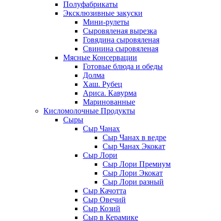
Полуфабрикаты
Эксклюзивные закуски
Мини-рулеты
Сыровяленая вырезка
Говядина сыровяленая
Свинина сыровяленая
Мясные Консервации
Готовые блюда и обеды
Долма
Хаш. Рубец
Ариса. Кавурма
Маринованные
Кисломолочные Продукты
Сыры
Сыр Чанах
Сыр Чанах в ведре
Сыр Чанах Экокат
Сыр Лори
Сыр Лори Премиум
Сыр Лори Экокат
Сыр Лори разный
Сыр Качотта
Сыр Овечий
Сыр Козий
Сыр в Керамике