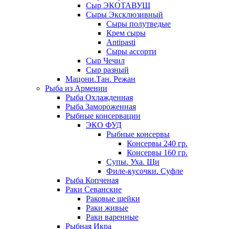
Сыр ЭКОТАВУШ
Сыры Эксклюзивный
Сыры полутведые
Крем сыры
Antipasti
Сыры ассорти
Сыр Чечил
Сыр разный
Мацони.Тан. Режан
Рыба из Армении
Рыба Охлажденная
Рыба Замороженная
Рыбные консервации
ЭКО ФУД
Рыбные консервы
Консервы 240 гр.
Консервы 160 гр.
Супы. Уха. Щи
Филе-кусочки. Суфле
Рыба Копченая
Раки Севанские
Раковые шейки
Раки живые
Раки варенные
Рыбная Икра