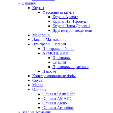
Бакалея
Крупы
Фасованная крупа
Крупы Арарат
Крупы Нат Продукт
Крупы Наша Деревня
Другие производители
Макароны
Лаваш. Матнакаш
Приправы. Специи
Приправы в банке
АРМСПЕЦИИ
Приправы
Специи
Приправы в фасовке
Hamove
Консервированные бобы
Соусы
Масло
Оливки
Оливки "Arm Eco"
Оливки AMADO
Оливки Aiello
Оливки Armenium
Мед из Армении