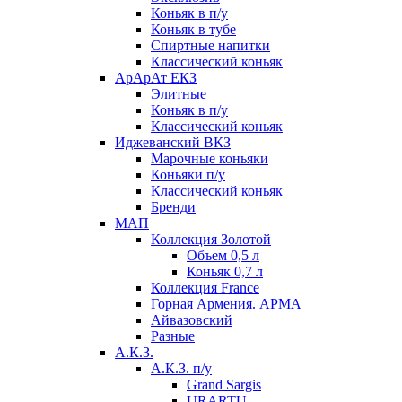
Коньяк в п/у
Коньяк в тубе
Спиртные напитки
Классический коньяк
АрАрАт ЕКЗ
Элитные
Коньяк в п/у
Классический коньяк
Иджеванский ВКЗ
Марочные коньяки
Коньяки п/у
Классический коньяк
Бренди
МАП
Коллекция Золотой
Объем 0,5 л
Коньяк 0,7 л
Коллекция France
Горная Армения. АРМА
Айвазовский
Разные
А.К.З.
А.К.З. п/у
Grand Sargis
URARTU