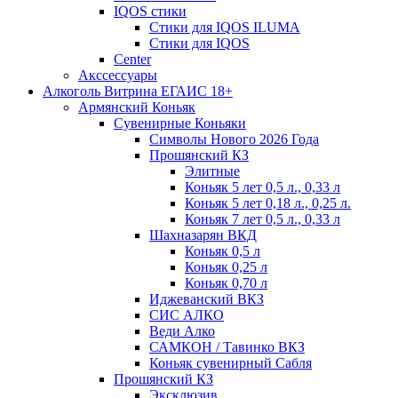
IQOS стики
Стики для IQOS ILUMA
Стики для IQOS
Сenter
Акссессуары
Алкоголь Витрина ЕГАИС 18+
Армянский Коньяк
Сувенирные Коньяки
Символы Нового 2026 Года
Прошянский КЗ
Элитные
Коньяк 5 лет 0,5 л., 0,33 л
Коньяк 5 лет 0,18 л., 0,25 л.
Коньяк 7 лет 0,5 л., 0,33 л
Шахназарян ВКД
Коньяк 0,5 л
Коньяк 0,25 л
Коньяк 0,70 л
Иджеванский ВКЗ
СИС АЛКО
Веди Алко
САМКОН / Тавинко ВКЗ
Коньяк сувенирный Сабля
Прошянский КЗ
Эксклюзив