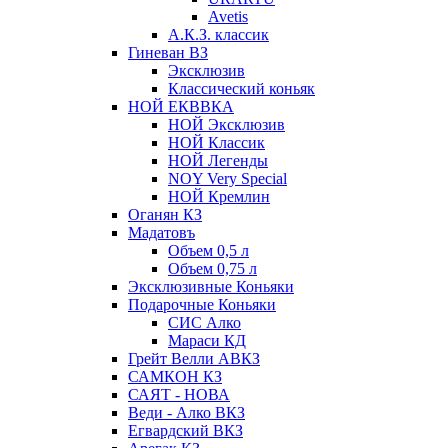
Avetis
А.К.З. классик
Гиневан ВЗ
Эксклюзив
Классический коньяк
НОЙ ЕКВВКА
НОЙ Эксклюзив
НОЙ Классик
НОЙ Легенды
NOY Very Speсial
НОЙ Кремлин
Оганян КЗ
Мадатовъ
Объем 0,5 л
Объем 0,75 л
Эксклюзивные Коньяки
Подарочные Коньяки
СИС Алко
Мараси КД
Грейт Велли АВКЗ
САМКОН КЗ
САЯТ - НОВА
Веди - Алко ВКЗ
Егвардский ВКЗ