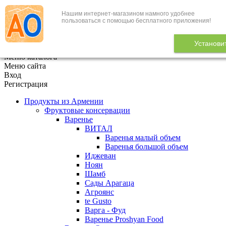
Нашим интернет-магазином намного удобнее
+7 (495) 646-888-1
пользоваться с помощью бесплатного приложения!
В корзине
0
товаров
Установи
x
Меню каталога
Меню сайта
Вход
Регистрация
Продукты из Армении
Фруктовые консервации
Варенье
ВИТАЛ
Варенья малый объем
Варенья большой объем
Иджеван
Ноян
Шамб
Сады Арагаца
Агроянс
te Gusto
Варга - Фуд
Варенье Proshyan Food