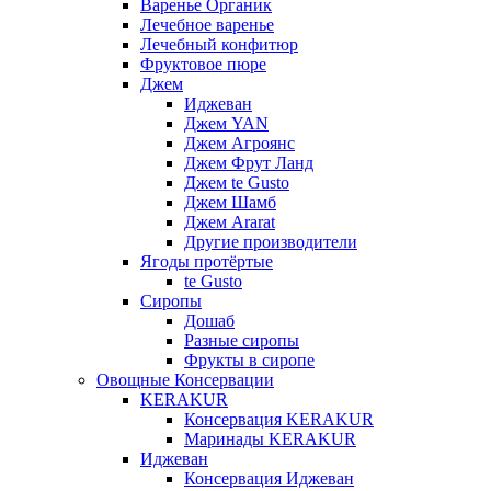
Варенье Органик
Лечебное варенье
Лечебный конфитюр
Фруктовое пюре
Джем
Иджеван
Джем YAN
Джем Агроянс
Джем Фрут Ланд
Джем te Gusto
Джем Шамб
Джем Ararat
Другие производители
Ягоды протёртые
te Gusto
Сиропы
Дошаб
Разные сиропы
Фрукты в сиропе
Овощные Консервации
KERAKUR
Консервация KERAKUR
Маринады KERAKUR
Иджеван
Консервация Иджеван