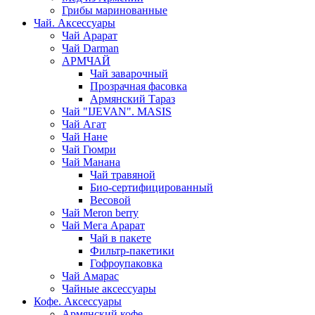
Грибы маринованные
Чай. Аксессуары
Чай Арарат
Чай Darman
АРМЧАЙ
Чай заварочный
Прозрачная фасовка
Армянский Тараз
Чай "IJEVAN". MASIS
Чай Агат
Чай Нане
Чай Гюмри
Чай Манана
Чай травяной
Био-сертифицированный
Весовой
Чай Meron berry
Чай Мега Арарат
Чай в пакете
Фильтр-пакетики
Гофроупаковка
Чай Амарас
Чайные аксессуары
Кофе. Аксессуары
Армянский кофе