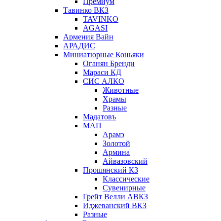
Премиум
Тавинко ВКЗ
TAVINKO
AGASI
Армения Вайн
АРАДИС
Миниатюрные Коньяки
Оганян Бренди
Мараси КД
СИС АЛКО
Животные
Храмы
Разные
Мадатовъ
МАП
Арамэ
Золотой
Армина
Айвазовский
Прошянский КЗ
Классические
Сувенирные
Грейт Велли АВКЗ
Иджеванский ВКЗ
Разные