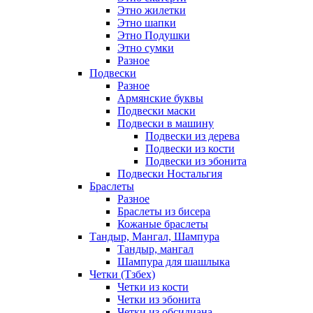
Этно жилетки
Этно шапки
Этно Подушки
Этно сумки
Разное
Подвески
Разное
Армянские буквы
Подвески маски
Подвески в машину
Подвески из дерева
Подвески из кости
Подвески из эбонита
Подвески Ностальгия
Браслеты
Разное
Браслеты из бисера
Кожаные браслеты
Тандыр, Мангал, Шампура
Тандыр, мангал
Шампура для шашлыка
Четки (Тзбех)
Четки из кости
Четки из эбонита
Четки из обсидиана