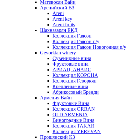
Матевосян Вайн
Аренийский ВЗ
Areni
Areni key
Areni fruits
Шахназарян ЕКД
Коллекция Гаясон
Коллекция Гаясон п/у
Коллекция Гаясон Новогодняя п/у
Gevorkian winery
Сувенирные вина
Фруктовые вина
АРИАЦ. АНАИС
Коллекция КОРОНА
Коллекция Геворкян
Крепленые вина
Абрикосовый Бренди
Армения Вайн
Фруктовые Вина
Коллекция ORRAN
OLD ARMENIA
Виноградные Вина
Коллекция TAKAR
Коллекция YEREVAN
Прошянский КЗ