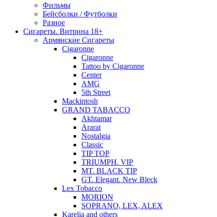
Фильмы
Бейсболки / Футболки
Разное
Сигареты. Витрина 18+
Армянские Сигареты
Cigaronne
Cigaronne
Tattoo by Cigaronne
Center
AMG
5th Street
Mackintosh
GRAND TABACCO
Akhtamar
Ararat
Nostalgia
Classic
TIP TOP
TRIUMPH. VIP
MT. BLACK TIP
GT. Elegant. New Bleck
Lex Tobacco
MORION
SOPRANO, LEX, ALEX
Karelia and others