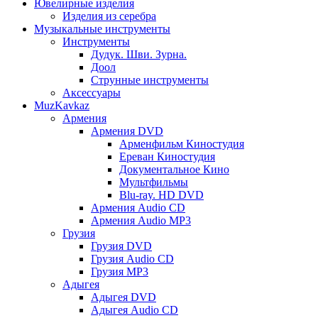
Ювелирные изделия
Изделия из серебра
Музыкальные инструменты
Инструменты
Дудук. Шви. Зурна.
Доол
Струнные инструменты
Аксессуары
MuzKavkaz
Армения
Армения DVD
Арменфильм Киностудия
Ереван Киностудия
Документальное Кино
Мультфильмы
Blu-ray. HD DVD
Армения Audio CD
Армения Audio MP3
Грузия
Грузия DVD
Грузия Audio CD
Грузия MP3
Адыгея
Адыгея DVD
Адыгея Audio CD