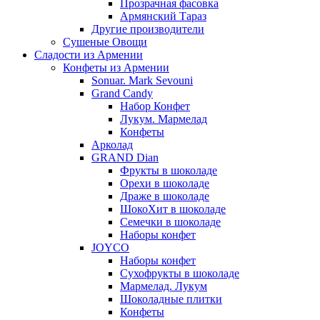
Прозрачная фасовка
Армянский Тараз
Другие производители
Сушеные Овощи
Сладости из Армении
Конфеты из Армении
Sonuar. Mark Sevouni
Grand Candy
Набор Конфет
Лукум. Мармелад
Конфеты
Арколад
GRAND Dian
Фрукты в шоколаде
Орехи в шоколаде
Драже в шоколаде
ШокоХит в шоколаде
Семечки в шоколаде
Наборы конфет
JOYCO
Наборы конфет
Сухофрукты в шоколаде
Мармелад. Лукум
Шоколадные плитки
Конфеты