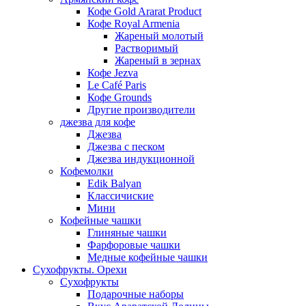
Кофе Gold Ararat Product
Кофе Royal Armenia
Жареный молотый
Растворимый
Жареный в зернах
Кофе Jezva
Le Café Paris
Кофе Grounds
Другие производители
джезва для кофе
Джезва
Джезва с песком
Джезва индукционной
Кофемолки
Edik Balyan
Классичиские
Мини
Кофейные чашки
Глиняные чашки
Фарфоровые чашки
Медные кофейные чашки
Сухофрукты. Орехи
Сухофрукты
Подарочные наборы