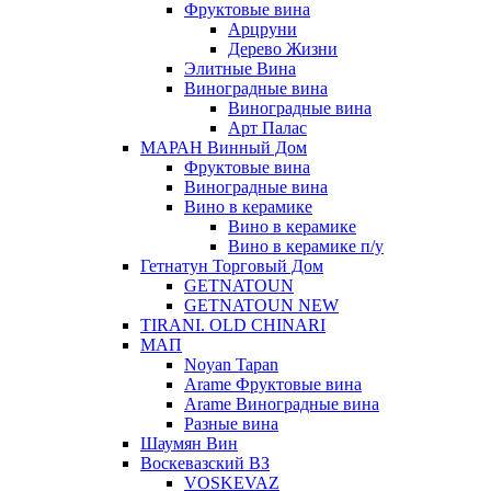
Фруктовые вина
Арцруни
Дерево Жизни
Элитные Вина
Виноградные вина
Виноградные вина
Арт Палас
МАРАН Винный Дом
Фруктовые вина
Виноградные вина
Вино в керамике
Вино в керамике
Вино в керамике п/у
Гетнатун Торговый Дом
GETNATOUN
GETNATOUN NEW
TIRANI. OLD CHINARI
МАП
Noyan Tapan
Arame Фруктовые вина
Arame Виноградные вина
Разные вина
Шаумян Вин
Воскевазский ВЗ
VOSKEVAZ