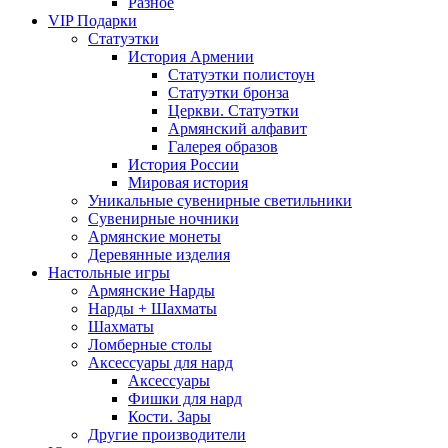
Разное
VIP Подарки
Статуэтки
История Армении
Статуэтки полистоун
Статуэтки бронза
Церкви. Статуэтки
Армянский алфавит
Галерея образов
История России
Мировая история
Уникальные сувенирные светильники
Сувенирные ночники
Армянские монеты
Деревянные изделия
Настольные игры
Армянские Нарды
Нарды + Шахматы
Шахматы
Ломберные столы
Аксессуары для нард
Аксессуары
Фишки для нард
Кости. Зары
Другие производители