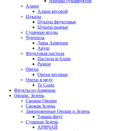
Наборы сухофруктов
Алани
Алани весовой
Цукаты
Цукаты фруктовые
Цукаты разные
Сушеные ягоды
Чурчхела
Дары Армении
Ануш
Фруктовая пастила
Пастила te Gusto
Разное
Орехи
Орехи весовые
Орехи в меду
Te Gusto
Фрукты из Армении
Овощи. Зелень
Свежие Овощи
Свежая Зелень
Замороженные Овощи и Зелень
Тамара фрут
Сушеная Зелень
АРМЧАЙ