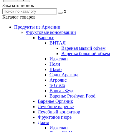
Заказать звонок
x
Каталог товаров
Продукты из Армении
Фруктовые консервации
Варенье
ВИТАЛ
Варенья малый объем
Варенья большой объем
Иджеван
Ноян
Шамб
Сады Арагаца
Агроянс
te Gusto
Варга - Фуд
Варенье Proshyan Food
Варенье Органик
Лечебное варенье
Лечебный конфитюр
Фруктовое пюре
Джем
Иджеван