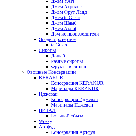
Джем YAN
Джем Агроянс
Джем Фрут Ланд
Джем te Gusto
Джем Шамб
Джем Ararat
Другие производители
Ягоды протёртые
te Gusto
Сиропы
Дошаб
Разные сиропы
Фрукты в сиропе
Овощные Консервации
KERAKUR
Консервация KERAKUR
Маринады KERAKUR
Иджеван
Консервация Иджеван
Маринады Иджеван
ВИТАЛ
Большой объем
Wosky
Артфуд
Консервация Артфуд