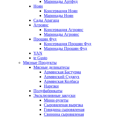
Маринады Артфуд
Ноян
Консервация Ноян
Маринады Ноян
Сады Арагаца
Агроянс
Консервация Агроянс
Маринады Агроянс
Прошян Фуд
Консервация Прошян Фуд
Маринады Прошян Фуд
YAN
te Gusto
Мясные Продукты
Мясные деликатесы
Армянская Бастурма
Армянский Суджух
Армянская Колбаса
Нарезки
Полуфабрикаты
Эксклюзивные закуски
Мини-рулеты
Сыровяленая вырезка
Говядина сыровяленая
Свинина сыровяленая