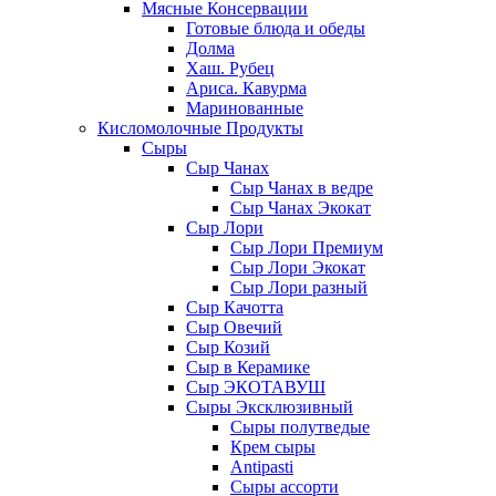
Мясные Консервации
Готовые блюда и обеды
Долма
Хаш. Рубец
Ариса. Кавурма
Маринованные
Кисломолочные Продукты
Сыры
Сыр Чанах
Сыр Чанах в ведре
Сыр Чанах Экокат
Сыр Лори
Сыр Лори Премиум
Сыр Лори Экокат
Сыр Лори разный
Сыр Качотта
Сыр Овечий
Сыр Козий
Сыр в Керамике
Сыр ЭКОТАВУШ
Сыры Эксклюзивный
Сыры полутведые
Крем сыры
Antipasti
Сыры ассорти