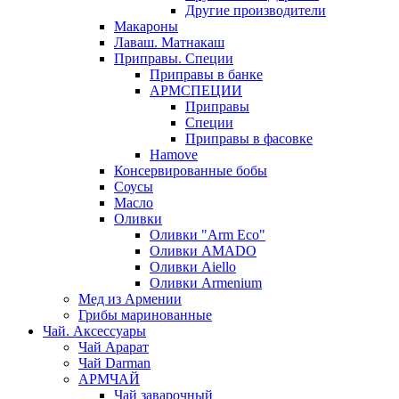
Другие производители
Макароны
Лаваш. Матнакаш
Приправы. Специи
Приправы в банке
АРМСПЕЦИИ
Приправы
Специи
Приправы в фасовке
Hamove
Консервированные бобы
Соусы
Масло
Оливки
Оливки "Arm Eco"
Оливки AMADO
Оливки Aiello
Оливки Armenium
Мед из Армении
Грибы маринованные
Чай. Аксессуары
Чай Арарат
Чай Darman
АРМЧАЙ
Чай заварочный