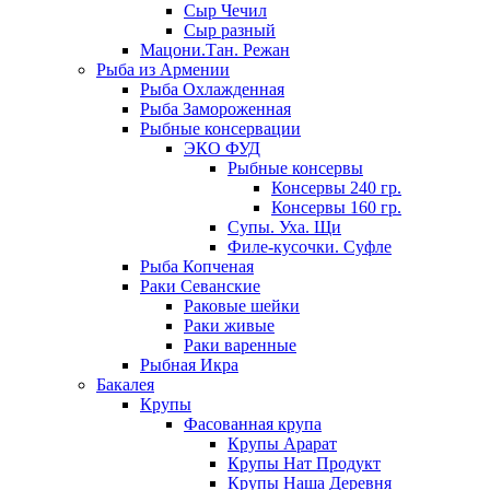
Сыр Чечил
Сыр разный
Мацони.Тан. Режан
Рыба из Армении
Рыба Охлажденная
Рыба Замороженная
Рыбные консервации
ЭКО ФУД
Рыбные консервы
Консервы 240 гр.
Консервы 160 гр.
Супы. Уха. Щи
Филе-кусочки. Суфле
Рыба Копченая
Раки Севанские
Раковые шейки
Раки живые
Раки варенные
Рыбная Икра
Бакалея
Крупы
Фасованная крупа
Крупы Арарат
Крупы Нат Продукт
Крупы Наша Деревня